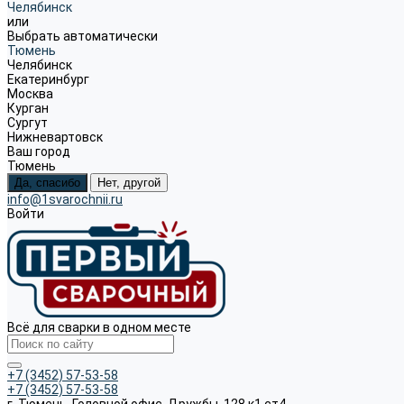
Челябинск
или
Выбрать автоматически
Тюмень
Челябинск
Екатеринбург
Москва
Курган
Сургут
Нижневартовск
Ваш город
Тюмень
Да, спасибо
Нет, другой
info@1svarochnii.ru
Войти
Всё для сварки в одном месте
+7 (3452) 57-53-58
+7 (3452) 57-53-58