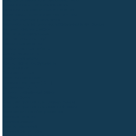
Приспособления для сварочных работ
Блоки жидкостного охлаждения
Тележки для сварочных аппаратов
Механизмы подачи и запчасти к ним
Дистанционное управление
Машинки для заточки вольфрамовых электродов
Автоматизация сварки
Вращатели сварочные
Центраторы для труб
Сварочные каретки
Промышленные роботы
Средства защиты
Сварочные маски
Краги, перчатки, руковицы
Спецодежда
Очки защитные
Палатки сварщика
Плазменная резка (CUT)
Источники (CUT)
Станки плазменной резки
Плазмотроны
Комплектующие для плазмотронов
Комплектующие для лазерной резки
Газосварочное оборудование
Газовые горелки
Газовые резаки
Лампы паяльные
Газовые редукторы