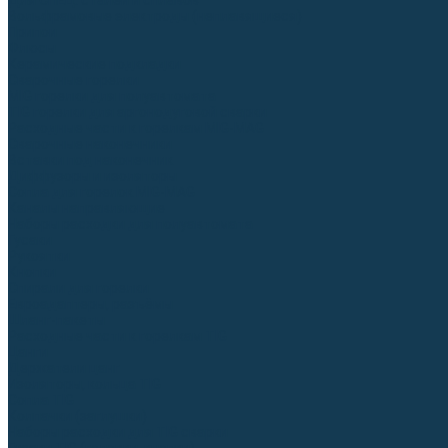
Для СПЕЦ. сталей и сплавов
Вольфрамовые электроды (неплавящиеся)
Припои
Флюсы
Керамические подкладки
Сварочные горелки
MIG горелки для полуавтомата
TIG горелки для аргонодуговой сварки
Расходные части к горелкам MIG-MAG
Сварочные наконечники
Вставки под наконечник
Диффузоры и изоляторы
Сопла для горелок MIG-MAG
Каналы направляющие
Наборы расходки для полуавтомата
Гусаки
Рукоятки
Кнопки
Спирали для горелки
Евроадаптеры, разъёмы
Шланг-пакеты
Расходные части к горелкам TIG
Цанги
Держатели цанг
Изоляторы, кольца TIG
Сопла TIG
Колпачки (заглушки)
Наборы расходки для TIG сварки