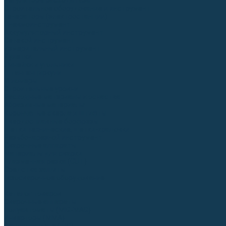
Регуляторы расхода газа
Строительное оборудование и инструмент
Генераторы (электростанции)
Пневмоинструмент
Аккумуляторный инструмент
Сетевой инструмент
Измерительный инструмент
Рулетки
Линейки и угольники
Штангенциркули
Угломеры
Строительные уровни
Расходные материалы и оснастка
Абразивные материалы
Корончатые сверла и штифты
Твёрдосплавные борфрезы
Щетки технические, щетки-крацовки
Резьбонарезной инструмент
Сварочные аппараты
Материалы для сварки
Плазменная резка (CUT)
Средства защиты
Газосварочное оборудование
...
Каталог товаров
Сварочные аппараты
Полуавтоматы (MIG-MAG)
Инверторы (MMA)