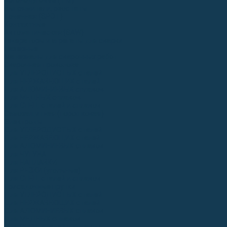
Аргонодуговые (TIG)
Выпрямители, реостаты
Точечная (SPOT)
Контактные
Автоматическая (SAW)
Генераторы и агрегаты для сварки
Лазерные
Материалы для сварочных работ
Сварочная проволока
Для УГЛЕРОДИСТЫХ сталей
Для НЕРЖАВЕЮЩИХ сталей
Для АЛЮМИНИЕВЫХ сплавов
Для МЕДНЫХ сплавов
Для СПЕЦ. сталей и сплавов
Самозащитная (порошковая)
Электроды
Для УГЛЕРОДИСТЫХ сталей
Для НЕРЖАВЕЮЩИХ сталей
Для АЛЮМИНИЕВЫХ сплавов
Для ЧУГУНА
Для НАПЛАВКИ
Для РЕЗКИ (угольные)
Для СПЕЦ. сталей и сплавов
Присадочные прутки
Для УГЛЕРОДИСТЫХ сталей
Для НЕРЖАВЕЮЩИХ сталей
Для АЛЮМИНИЕВЫХ сплавов
Для МЕДНЫХ сплавов