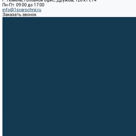
г. Тюмень, Головной офис, Дружбы, 128 к1 ст4
Пн-Пт: 09:00 до 17:00
info@1svarochnii.ru
Заказать звонок
Каталог товаров
Сварочные аппараты
Полуавтоматы (MIG-MAG)
Инверторы (MMA)
Аргонодуговые (TIG)
Выпрямители, реостаты
Точечная (SPOT)
Материалы для сварочных работ
Сварочная проволока
Электроды
Присадочные прутки
Вольфрамовые электроды (неплавящиеся)
Припои
Сварочные горелки
MIG горелки для полуавтомата
TIG горелки для аргонодуговой сварки
Расходные части к горелкам MIG-MAG
Расходные части к горелкам TIG
Запчасти и комплектующие для сварки
Комплектующие ММА
Клеммы заземления
Кабельная продукция (вилки, розетки)
Аксессуары для автоматической сварки
Комплектующие SPOT