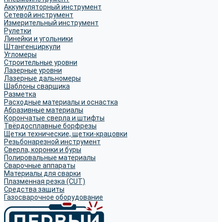
Аккумуляторный инструмент
Сетевой инструмент
Измерительный инструмент
Рулетки
Линейки и угольники
Штангенциркули
Угломеры
Строительные уровни
Лазерные уровни
Лазерные дальномеры
Шаблоны сварщика
Разметка
Расходные материалы и оснастка
Абразивные материалы
Корончатые сверла и штифты
Твёрдосплавные борфрезы
Щетки технические, щетки-крацовки
Резьбонарезной инструмент
Сверла, коронки и буры
Полировальные материалы
Сварочные аппараты
Материалы для сварки
Плазменная резка (CUT)
Средства защиты
Газосварочное оборудование