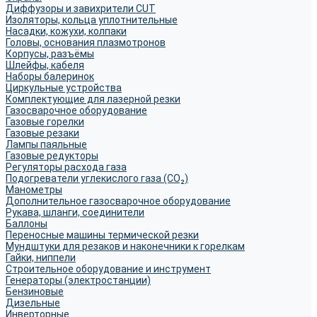
Диффузоры и завихрители CUT
Изоляторы, кольца уплотнительные
Насадки, кожухи, колпаки
Головы, основания плазмотронов
Корпусы, разъёмы
Шлейфы, кабеля
Наборы балеринок
Циркульные устройства
Комплектующие для лазерной резки
Газосварочное оборудование
Газовые горелки
Газовые резаки
Лампы паяльные
Газовые редукторы
Регуляторы расхода газа
Подогреватели углекислого газа (CO₂)
Манометры
Дополнительное газосварочное оборудование
Рукава, шланги, соединители
Баллоны
Переносные машины термической резки
Мундштуки для резаков и наконечники к горелкам
Гайки, ниппели
Строительное оборудование и инструмент
Генераторы (электростанции)
Бензиновые
Дизельные
Инверторные