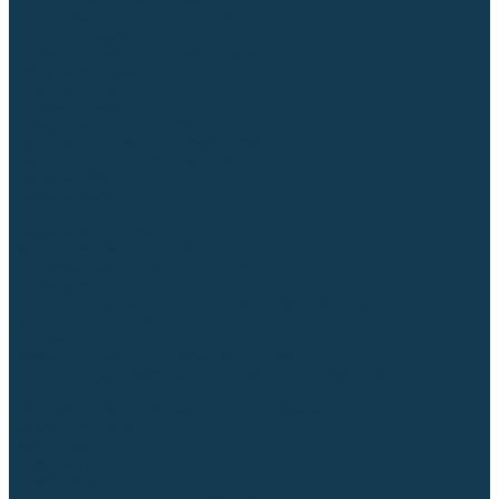
Диффузоры и завихрители CUT
Изоляторы, кольца уплотнительные
Насадки, кожухи, колпаки
Головы, основания плазмотронов
Корпусы, разъёмы
Шлейфы, кабеля
Наборы балеринок
Циркульные устройства
Комплектующие для лазерной резки
Газосварочное оборудование
Газовые горелки
Газовые резаки
Лампы паяльные
Газовые редукторы
Регуляторы расхода газа
Подогреватели углекислого газа (CO₂)
Манометры
Дополнительное газосварочное оборудование
Рукава, шланги, соединители
Баллоны
Переносные машины термической резки
Мундштуки для резаков и наконечники к горелкам
Гайки, ниппели
Строительное оборудование и инструмент
Генераторы (электростанции)
Бензиновые
Дизельные
Инверторные