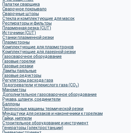
Палатки сварщика
Сварочное покрывало
Сварочные шторы
Стекла и комплектующие для масок
Респираторы и фильтры
Плазменная резка (CUT)
Источники (CUT)
Станки плазменной резки
Плазмотроны
Комплектующие для плазмотронов
Комплектующие для лазерной резки
Газосварочное оборудование
Газовые горелки
Газовые резаки
Лампы паяльные
Газовые редукторы
Регуляторы расхода газа
Подогреватели углекислого газа (CO₂)
Манометры
Дополнительное газосварочное оборудование
Рукава, шланги, соединители
Баллоны
Переносные машины термической резки
Мундштуки для резаков и наконечники к горелкам
Гайки, ниппели
Строительное оборудование и инструмент
Генераторы (электростанции)
Пневмоинструмент