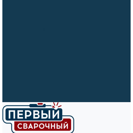
Ленты абразивные (для шлифмашин)
Корончатые сверла и штифты
Твёрдосплавные борфрезы
Щетки технические, щетки-крацовки
Резьбонарезной инструмент
Сверла, коронки и буры
Полировальные материалы
Полировальные круги
Войлочные полировальные круги
Фетровые полировальные круги
Муслиновые полировальные круги
Cизалевые полировальные круги
Полировальные головки
Полировальные валики
Щётки для чистки кругов
Полировальные пасты
Наборы для обработки (полировки)
Сварочные аппараты
Материалы для сварки
Плазменная резка (CUT)
Средства защиты
Газосварочное оборудование