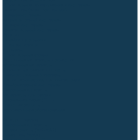
Регуляторы расхода газа
Строительное оборудование и инструмент
Генераторы (электростанции)
Пневмоинструмент
Аккумуляторный инструмент
Сетевой инструмент
Измерительный инструмент
Рулетки
Линейки и угольники
Штангенциркули
Угломеры
Строительные уровни
Расходные материалы и оснастка
Абразивные материалы
Корончатые сверла и штифты
Твёрдосплавные борфрезы
Щетки технические, щетки-крацовки
Резьбонарезной инструмент
Сварочные аппараты
Материалы для сварки
Плазменная резка (CUT)
Средства защиты
Газосварочное оборудование
...
Каталог товаров
Сварочные аппараты
Полуавтоматы (MIG-MAG)
Инверторы (MMA)