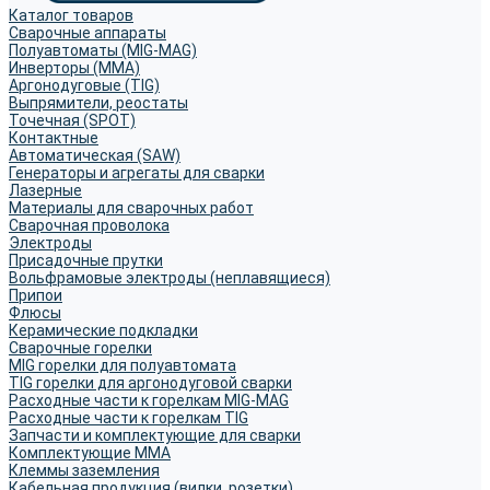
Каталог товаров
Сварочные аппараты
Полуавтоматы (MIG-MAG)
Инверторы (MMA)
Аргонодуговые (TIG)
Выпрямители, реостаты
Точечная (SPOT)
Контактные
Автоматическая (SAW)
Генераторы и агрегаты для сварки
Лазерные
Материалы для сварочных работ
Сварочная проволока
Электроды
Присадочные прутки
Вольфрамовые электроды (неплавящиеся)
Припои
Флюсы
Керамические подкладки
Сварочные горелки
MIG горелки для полуавтомата
TIG горелки для аргонодуговой сварки
Расходные части к горелкам MIG-MAG
Расходные части к горелкам TIG
Запчасти и комплектующие для сварки
Комплектующие ММА
Клеммы заземления
Кабельная продукция (вилки, розетки)