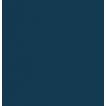
Столы сварочные
Магнитные держатели
Зажимной инструмент
Строгачи канавок
Клейма ударные
Автоматизация сварки
Вращатели сварочные
Центраторы для труб
Сварочные каретки
Промышленные роботы
Средства защиты
Сварочные маски
Краги, перчатки, руковицы
Спецодежда
Очки защитные
Палатки сварщика
Сварочное покрывало
Сварочные шторы
Стекла и комплектующие для масок
Респираторы и фильтры
Плазменная резка (CUT)
Источники (CUT)
Станки плазменной резки
Плазмотроны
Комплектующие для плазмотронов
Сопла CUT
Электроды CUT
Экраны