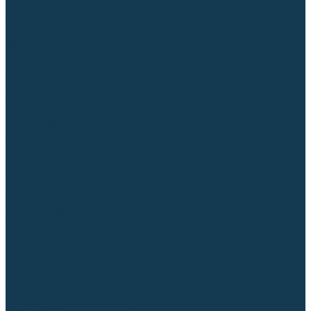
Для СПЕЦ. сталей и сплавов
Вольфрамовые электроды (неплавящиеся)
Припои
Флюсы
Керамические подкладки
Сварочные горелки
MIG горелки для полуавтомата
TIG горелки для аргонодуговой сварки
Расходные части к горелкам MIG-MAG
Сварочные наконечники
Вставки под наконечник
Диффузоры и изоляторы
Сопла для горелок MIG-MAG
Каналы направляющие
Наборы расходки для полуавтомата
Гусаки
Рукоятки
Кнопки
Спирали для горелки
Евроадаптеры, разъёмы
Шланг-пакеты
Расходные части к горелкам TIG
Цанги
Держатели цанг
Изоляторы, кольца TIG
Сопла TIG
Колпачки (заглушки)
Наборы расходки для TIG сварки