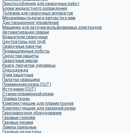
Приспособления для сварочных работ
Блоки жидкостного охлаждения
Тележки для сварочных аппаратов
Механизмы подачи и запчасти к ним
Дистанционное управление
Машинки для заточки вольфрамовых электродов
Автоматизация сварки
Вращатели сварочные
Центраторы для труб
Сварочные каретки
Промышленные роботы
Средства защиты
Сварочные маски
Краги, перчатки, руковицы
Спецодежда
Очки защитные
Палатки сварщика
Плазменная резка (CUT)
Источники (CUT)
Станки плазменной резки
Плазмотроны
Комплектующие для плазмотронов
Комплектующие для лазерной резки
Газосварочное оборудование
Газовые горелки
Газовые резаки
Лампы паяльные
Газовые редукторы