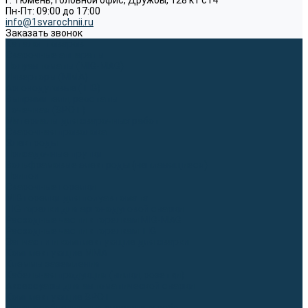
г. Тюмень, Головной офис, Дружбы, 128 к1 ст4
Пн-Пт: 09:00 до 17:00
info@1svarochnii.ru
Заказать звонок
Каталог товаров
Сварочные аппараты
Полуавтоматы (MIG-MAG)
Инверторы (MMA)
Аргонодуговые (TIG)
Выпрямители, реостаты
Точечная (SPOT)
Материалы для сварочных работ
Сварочная проволока
Электроды
Присадочные прутки
Вольфрамовые электроды (неплавящиеся)
Припои
Сварочные горелки
MIG горелки для полуавтомата
TIG горелки для аргонодуговой сварки
Расходные части к горелкам MIG-MAG
Расходные части к горелкам TIG
Запчасти и комплектующие для сварки
Комплектующие ММА
Клеммы заземления
Кабельная продукция (вилки, розетки)
Аксессуары для автоматической сварки
Комплектующие SPOT