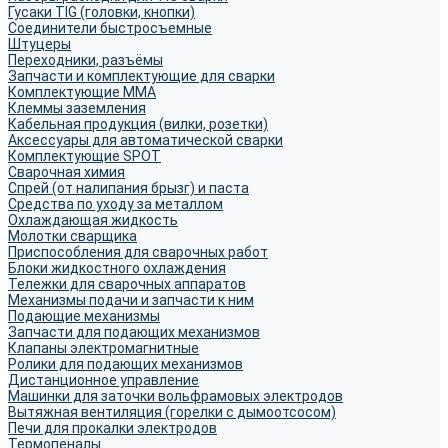
Гусаки TIG (головки, кнопки)
Соединители быстросъемные
Штуцеры
Переходники, разъёмы
Запчасти и комплектующие для сварки
Комплектующие ММА
Клеммы заземления
Кабельная продукция (вилки, розетки)
Аксессуары для автоматической сварки
Комплектующие SPOT
Сварочная химия
Спрей (от налипания брызг) и паста
Средства по уходу за металлом
Охлаждающая жидкость
Молотки сварщика
Приспособления для сварочных работ
Блоки жидкостного охлаждения
Тележки для сварочных аппаратов
Механизмы подачи и запчасти к ним
Подающие механизмы
Запчасти для подающих механизмов
Клапаны электромагнитные
Ролики для подающих механизмов
Дистанционное управление
Машинки для заточки вольфрамовых электродов
Вытяжная вентиляция (горелки с дымоотсосом)
Печи для прокалки электродов
Термопеналы