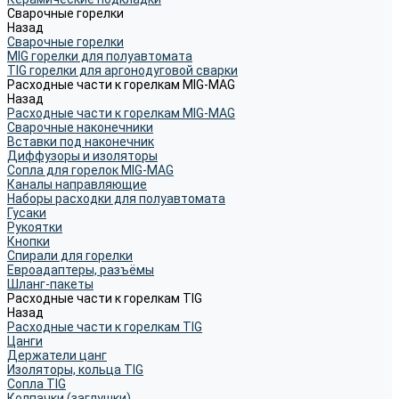
Сварочные горелки
Назад
Сварочные горелки
MIG горелки для полуавтомата
TIG горелки для аргонодуговой сварки
Расходные части к горелкам MIG-MAG
Назад
Расходные части к горелкам MIG-MAG
Сварочные наконечники
Вставки под наконечник
Диффузоры и изоляторы
Сопла для горелок MIG-MAG
Каналы направляющие
Наборы расходки для полуавтомата
Гусаки
Рукоятки
Кнопки
Спирали для горелки
Евроадаптеры, разъёмы
Шланг-пакеты
Расходные части к горелкам TIG
Назад
Расходные части к горелкам TIG
Цанги
Держатели цанг
Изоляторы, кольца TIG
Сопла TIG
Колпачки (заглушки)