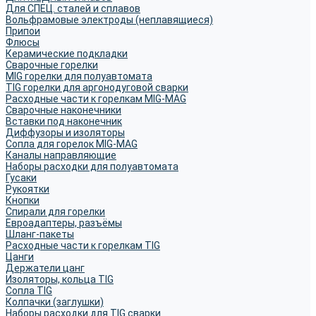
Для СПЕЦ. сталей и сплавов
Вольфрамовые электроды (неплавящиеся)
Припои
Флюсы
Керамические подкладки
Сварочные горелки
MIG горелки для полуавтомата
TIG горелки для аргонодуговой сварки
Расходные части к горелкам MIG-MAG
Сварочные наконечники
Вставки под наконечник
Диффузоры и изоляторы
Сопла для горелок MIG-MAG
Каналы направляющие
Наборы расходки для полуавтомата
Гусаки
Рукоятки
Кнопки
Спирали для горелки
Евроадаптеры, разъёмы
Шланг-пакеты
Расходные части к горелкам TIG
Цанги
Держатели цанг
Изоляторы, кольца TIG
Сопла TIG
Колпачки (заглушки)
Наборы расходки для TIG сварки