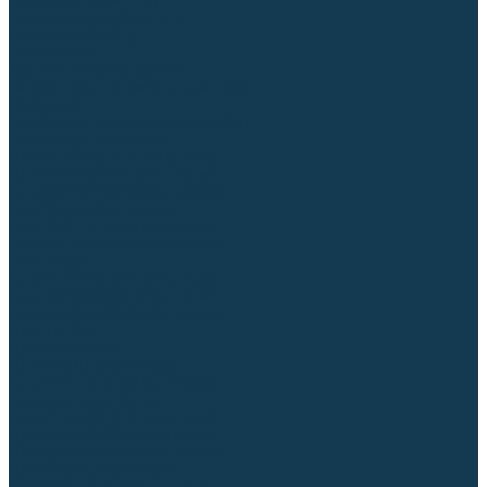
Аргонодуговые (TIG)
Выпрямители, реостаты
Точечная (SPOT)
Контактные
Автоматическая (SAW)
Генераторы и агрегаты для сварки
Лазерные
Материалы для сварочных работ
Сварочная проволока
Для УГЛЕРОДИСТЫХ сталей
Для НЕРЖАВЕЮЩИХ сталей
Для АЛЮМИНИЕВЫХ сплавов
Для МЕДНЫХ сплавов
Для СПЕЦ. сталей и сплавов
Самозащитная (порошковая)
Электроды
Для УГЛЕРОДИСТЫХ сталей
Для НЕРЖАВЕЮЩИХ сталей
Для АЛЮМИНИЕВЫХ сплавов
Для ЧУГУНА
Для НАПЛАВКИ
Для РЕЗКИ (угольные)
Для СПЕЦ. сталей и сплавов
Присадочные прутки
Для УГЛЕРОДИСТЫХ сталей
Для НЕРЖАВЕЮЩИХ сталей
Для АЛЮМИНИЕВЫХ сплавов
Для МЕДНЫХ сплавов