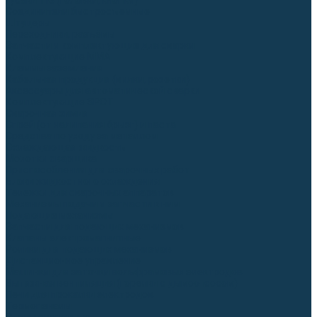
Гусаки TIG (головки, кнопки)
Соединители быстросъемные
Штуцеры
Переходники, разъёмы
Запчасти и комплектующие для сварки
Комплектующие ММА
Клеммы заземления
Кабельная продукция (вилки, розетки)
Аксессуары для автоматической сварки
Комплектующие SPOT
Сварочная химия
Спрей (от налипания брызг) и паста
Средства по уходу за металлом
Охлаждающая жидкость
Молотки сварщика
Приспособления для сварочных работ
Блоки жидкостного охлаждения
Тележки для сварочных аппаратов
Механизмы подачи и запчасти к ним
Подающие механизмы
Запчасти для подающих механизмов
Клапаны электромагнитные
Ролики для подающих механизмов
Дистанционное управление
Машинки для заточки вольфрамовых электродов
Вытяжная вентиляция (горелки с дымоотсосом)
Печи для прокалки электродов
Термопеналы