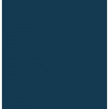
Блоки автоматики для генераторов
Аксессуары для генераторов
Пневмоинструмент
Компрессоры
Безмасляные компрессоры
Масляные ременные компрессоры
Масляные коаксиальные компрессоры
Автомобильные компрессоры
Комплектующие для компрессоров
Пневмошлифмашины
Пневмодрели
Пневмогайковерты
Пневмопистолеты
Наборы пневмоинструмента
Шланги
Аксессуары к пневмоинструменту
Аккумуляторный инструмент
Аккумуляторные УШМ (болгарки)
Аккумуляторные дрели-шуруповерты
Аккумуляторные перфораторы
Аккумуляторные дисковые пилы
Аккумуляторные батареи, зарядные устройства
Сетевой инструмент
УШМ и шлифмашины
Дрели, миксеры, шуруповерты сетевые
Перфораторы
Отбойные молотки
Точильные станки