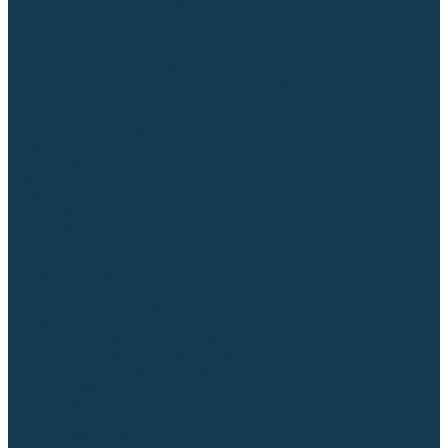
Приспособления для сварочных работ
Блоки жидкостного охлаждения
Тележки для сварочных аппаратов
Механизмы подачи и запчасти к ним
Дистанционное управление
Машинки для заточки вольфрамовых электродов
Автоматизация сварки
Вращатели сварочные
Центраторы для труб
Сварочные каретки
Промышленные роботы
Средства защиты
Сварочные маски
Краги, перчатки, руковицы
Спецодежда
Очки защитные
Палатки сварщика
Плазменная резка (CUT)
Источники (CUT)
Станки плазменной резки
Плазмотроны
Комплектующие для плазмотронов
Комплектующие для лазерной резки
Газосварочное оборудование
Газовые горелки
Газовые резаки
Лампы паяльные
Газовые редукторы