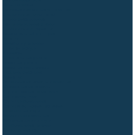
Торцовочные пилы
Пилы дисковые
Пусковые и зарядные устройства
Станки для заточки цепей
Станки сверлильные
Ленточнопильные станки
Стойки для инструмента
Измерительный инструмент
Рулетки
Линейки и угольники
Штангенциркули
Угломеры
Строительные уровни
Лазерные уровни
Лазерные дальномеры
Шаблоны сварщика
Разметка
Расходные материалы и оснастка
Абразивные материалы
Круги отрезные по металлу
Круги зачистные
Круги шлифовальные
Круги лепестковые торцевые
Доводочные круги
Валики шлифовальные
Фибровые диски и круги
Шлифовальные головки
Конволютные круги