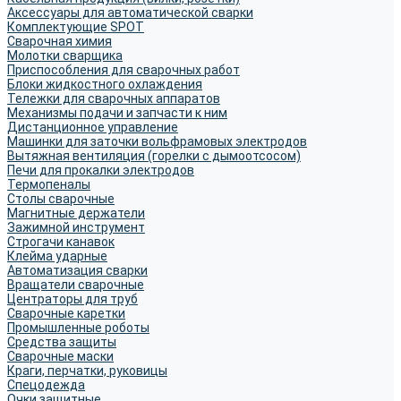
Аксессуары для автоматической сварки
Комплектующие SPOT
Сварочная химия
Молотки сварщика
Приспособления для сварочных работ
Блоки жидкостного охлаждения
Тележки для сварочных аппаратов
Механизмы подачи и запчасти к ним
Дистанционное управление
Машинки для заточки вольфрамовых электродов
Вытяжная вентиляция (горелки с дымоотсосом)
Печи для прокалки электродов
Термопеналы
Столы сварочные
Магнитные держатели
Зажимной инструмент
Строгачи канавок
Клейма ударные
Автоматизация сварки
Вращатели сварочные
Центраторы для труб
Сварочные каретки
Промышленные роботы
Средства защиты
Сварочные маски
Краги, перчатки, руковицы
Спецодежда
Очки защитные