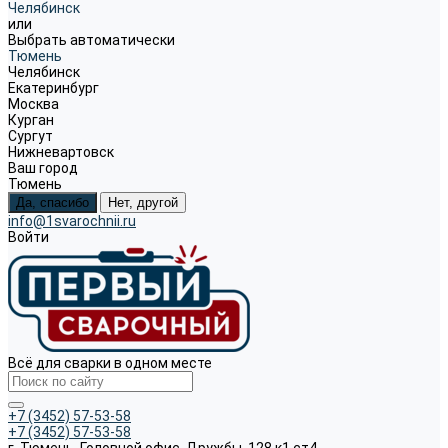
Челябинск
или
Выбрать автоматически
Тюмень
Челябинск
Екатеринбург
Москва
Курган
Сургут
Нижневартовск
Ваш город
Тюмень
Да, спасибо
Нет, другой
info@1svarochnii.ru
Войти
Всё для сварки в одном месте
+7 (3452) 57-53-58
+7 (3452) 57-53-58