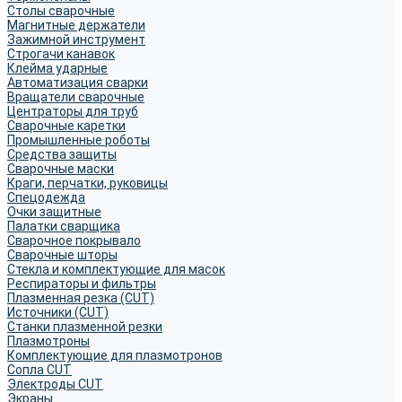
Столы сварочные
Магнитные держатели
Зажимной инструмент
Строгачи канавок
Клейма ударные
Автоматизация сварки
Вращатели сварочные
Центраторы для труб
Сварочные каретки
Промышленные роботы
Средства защиты
Сварочные маски
Краги, перчатки, руковицы
Спецодежда
Очки защитные
Палатки сварщика
Сварочное покрывало
Сварочные шторы
Стекла и комплектующие для масок
Респираторы и фильтры
Плазменная резка (CUT)
Источники (CUT)
Станки плазменной резки
Плазмотроны
Комплектующие для плазмотронов
Сопла CUT
Электроды CUT
Экраны