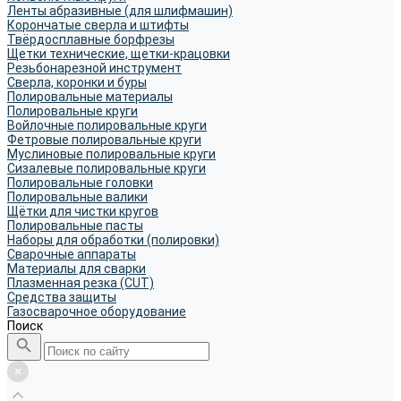
Ленты абразивные (для шлифмашин)
Корончатые сверла и штифты
Твёрдосплавные борфрезы
Щетки технические, щетки-крацовки
Резьбонарезной инструмент
Сверла, коронки и буры
Полировальные материалы
Полировальные круги
Войлочные полировальные круги
Фетровые полировальные круги
Муслиновые полировальные круги
Cизалевые полировальные круги
Полировальные головки
Полировальные валики
Щётки для чистки кругов
Полировальные пасты
Наборы для обработки (полировки)
Сварочные аппараты
Материалы для сварки
Плазменная резка (CUT)
Средства защиты
Газосварочное оборудование
Поиск