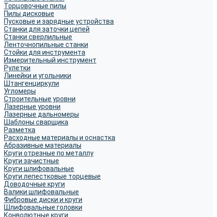
Торцовочные пилы
Пилы дисковые
Пусковые и зарядные устройства
Станки для заточки цепей
Станки сверлильные
Ленточнопильные станки
Стойки для инструмента
Измерительный инструмент
Рулетки
Линейки и угольники
Штангенциркули
Угломеры
Строительные уровни
Лазерные уровни
Лазерные дальномеры
Шаблоны сварщика
Разметка
Расходные материалы и оснастка
Абразивные материалы
Круги отрезные по металлу
Круги зачистные
Круги шлифовальные
Круги лепестковые торцевые
Доводочные круги
Валики шлифовальные
Фибровые диски и круги
Шлифовальные головки
Конволютные круги