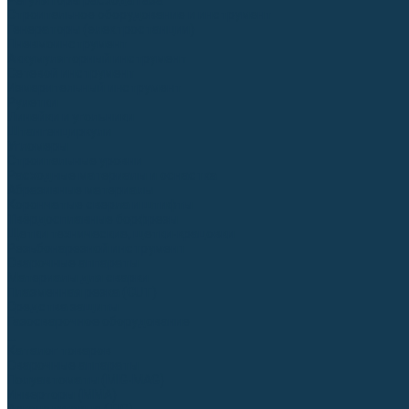
Регуляторы расхода газа
Строительное оборудование и инструмент
Генераторы (электростанции)
Пневмоинструмент
Аккумуляторный инструмент
Сетевой инструмент
Измерительный инструмент
Рулетки
Линейки и угольники
Штангенциркули
Угломеры
Строительные уровни
Расходные материалы и оснастка
Абразивные материалы
Корончатые сверла и штифты
Твёрдосплавные борфрезы
Щетки технические, щетки-крацовки
Резьбонарезной инструмент
Сварочные аппараты
Материалы для сварки
Плазменная резка (CUT)
Средства защиты
Газосварочное оборудование
...
Каталог товаров
Сварочные аппараты
Полуавтоматы (MIG-MAG)
Инверторы (MMA)