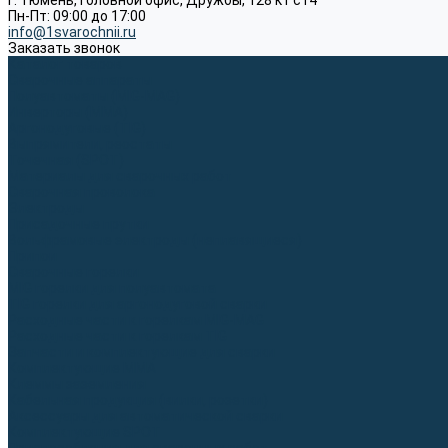
г. Тюмень, Головной офис, Дружбы, 128 к1 ст4
Пн-Пт: 09:00 до 17:00
info@1svarochnii.ru
Заказать звонок
Каталог товаров
Сварочные аппараты
Полуавтоматы (MIG-MAG)
Инверторы (MMA)
Аргонодуговые (TIG)
Выпрямители, реостаты
Точечная (SPOT)
Материалы для сварочных работ
Сварочная проволока
Электроды
Присадочные прутки
Вольфрамовые электроды (неплавящиеся)
Припои
Сварочные горелки
MIG горелки для полуавтомата
TIG горелки для аргонодуговой сварки
Расходные части к горелкам MIG-MAG
Расходные части к горелкам TIG
Запчасти и комплектующие для сварки
Комплектующие ММА
Клеммы заземления
Кабельная продукция (вилки, розетки)
Аксессуары для автоматической сварки
Комплектующие SPOT