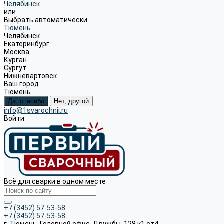
Челябинск
или
Выбрать автоматически
Тюмень
Челябинск
Екатеринбург
Москва
Курган
Сургут
Нижневартовск
Ваш город
Тюмень
Да, спасибо
Нет, другой
info@1svarochnii.ru
Войти
Всё для сварки в одном месте
+7 (3452) 57-53-58
+7 (3452) 57-53-58