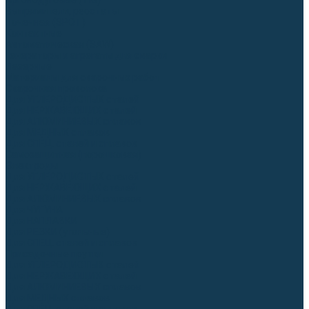
Аргонодуговые (TIG)
Выпрямители, реостаты
Точечная (SPOT)
Контактные
Автоматическая (SAW)
Генераторы и агрегаты для сварки
Лазерные
Материалы для сварочных работ
Сварочная проволока
Для УГЛЕРОДИСТЫХ сталей
Для НЕРЖАВЕЮЩИХ сталей
Для АЛЮМИНИЕВЫХ сплавов
Для МЕДНЫХ сплавов
Для СПЕЦ. сталей и сплавов
Самозащитная (порошковая)
Электроды
Для УГЛЕРОДИСТЫХ сталей
Для НЕРЖАВЕЮЩИХ сталей
Для АЛЮМИНИЕВЫХ сплавов
Для ЧУГУНА
Для НАПЛАВКИ
Для РЕЗКИ (угольные)
Для СПЕЦ. сталей и сплавов
Присадочные прутки
Для УГЛЕРОДИСТЫХ сталей
Для НЕРЖАВЕЮЩИХ сталей
Для АЛЮМИНИЕВЫХ сплавов
Для МЕДНЫХ сплавов