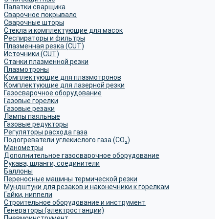
Палатки сварщика
Сварочное покрывало
Сварочные шторы
Стекла и комплектующие для масок
Респираторы и фильтры
Плазменная резка (CUT)
Источники (CUT)
Станки плазменной резки
Плазмотроны
Комплектующие для плазмотронов
Комплектующие для лазерной резки
Газосварочное оборудование
Газовые горелки
Газовые резаки
Лампы паяльные
Газовые редукторы
Регуляторы расхода газа
Подогреватели углекислого газа (CO₂)
Манометры
Дополнительное газосварочное оборудование
Рукава, шланги, соединители
Баллоны
Переносные машины термической резки
Мундштуки для резаков и наконечники к горелкам
Гайки, ниппели
Строительное оборудование и инструмент
Генераторы (электростанции)
Пневмоинструмент