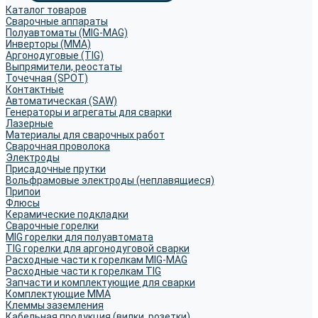
Каталог товаров
Сварочные аппараты
Полуавтоматы (MIG-MAG)
Инверторы (MMA)
Аргонодуговые (TIG)
Выпрямители, реостаты
Точечная (SPOT)
Контактные
Автоматическая (SAW)
Генераторы и агрегаты для сварки
Лазерные
Материалы для сварочных работ
Сварочная проволока
Электроды
Присадочные прутки
Вольфрамовые электроды (неплавящиеся)
Припои
Флюсы
Керамические подкладки
Сварочные горелки
MIG горелки для полуавтомата
TIG горелки для аргонодуговой сварки
Расходные части к горелкам MIG-MAG
Расходные части к горелкам TIG
Запчасти и комплектующие для сварки
Комплектующие ММА
Клеммы заземления
Кабельная продукция (вилки, розетки)