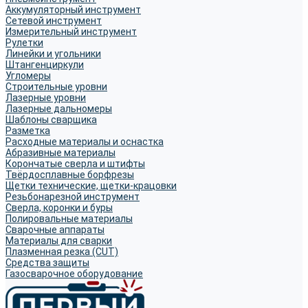
Аккумуляторный инструмент
Сетевой инструмент
Измерительный инструмент
Рулетки
Линейки и угольники
Штангенциркули
Угломеры
Строительные уровни
Лазерные уровни
Лазерные дальномеры
Шаблоны сварщика
Разметка
Расходные материалы и оснастка
Абразивные материалы
Корончатые сверла и штифты
Твёрдосплавные борфрезы
Щетки технические, щетки-крацовки
Резьбонарезной инструмент
Сверла, коронки и буры
Полировальные материалы
Сварочные аппараты
Материалы для сварки
Плазменная резка (CUT)
Средства защиты
Газосварочное оборудование