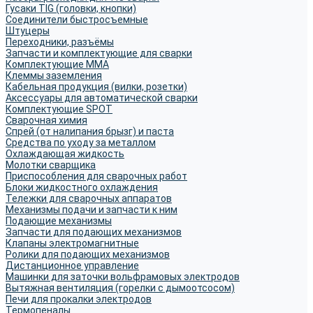
Гусаки TIG (головки, кнопки)
Соединители быстросъемные
Штуцеры
Переходники, разъёмы
Запчасти и комплектующие для сварки
Комплектующие ММА
Клеммы заземления
Кабельная продукция (вилки, розетки)
Аксессуары для автоматической сварки
Комплектующие SPOT
Сварочная химия
Спрей (от налипания брызг) и паста
Средства по уходу за металлом
Охлаждающая жидкость
Молотки сварщика
Приспособления для сварочных работ
Блоки жидкостного охлаждения
Тележки для сварочных аппаратов
Механизмы подачи и запчасти к ним
Подающие механизмы
Запчасти для подающих механизмов
Клапаны электромагнитные
Ролики для подающих механизмов
Дистанционное управление
Машинки для заточки вольфрамовых электродов
Вытяжная вентиляция (горелки с дымоотсосом)
Печи для прокалки электродов
Термопеналы