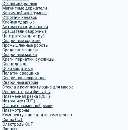
Столы сварочные
Магнитные держатели
Зажимной инструмент
Строгачи канавок
Клейма ударные
Автоматизация сварки
Вращатели сварочные
Центраторы для труб
Сварочные каретки
Промышленные роботы
Средства защиты
Сварочные маски
Краги, перчатки, руковицы
Спецодежда
Очки защитные
Палатки сварщика
Сварочное покрывало
Сварочные шторы
Стекла и комплектующие для масок
Респираторы и фильтры
Плазменная резка (CUT)
Источники (CUT)
Станки плазменной резки
Плазмотроны
Комплектующие для плазмотронов
Сопла CUT
Электроды CUT
Экраны