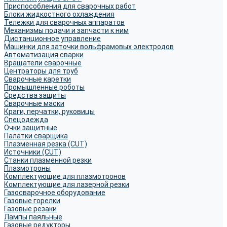
Приспособления для сварочных работ
Блоки жидкостного охлаждения
Тележки для сварочных аппаратов
Механизмы подачи и запчасти к ним
Дистанционное управление
Машинки для заточки вольфрамовых электродов
Автоматизация сварки
Вращатели сварочные
Центраторы для труб
Сварочные каретки
Промышленные роботы
Средства защиты
Сварочные маски
Краги, перчатки, руковицы
Спецодежда
Очки защитные
Палатки сварщика
Плазменная резка (CUT)
Источники (CUT)
Станки плазменной резки
Плазмотроны
Комплектующие для плазмотронов
Комплектующие для лазерной резки
Газосварочное оборудование
Газовые горелки
Газовые резаки
Лампы паяльные
Газовые редукторы