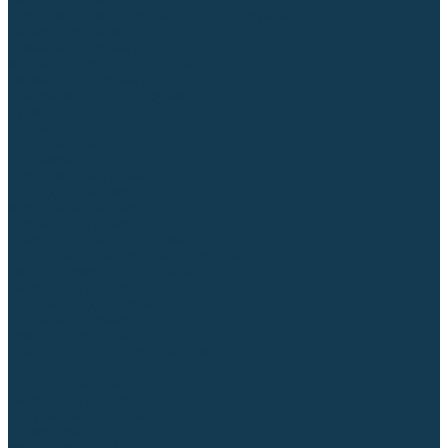
Регуляторы расхода газа
Строительное оборудование и инструмент
Генераторы (электростанции)
Пневмоинструмент
Аккумуляторный инструмент
Сетевой инструмент
Измерительный инструмент
Рулетки
Линейки и угольники
Штангенциркули
Угломеры
Строительные уровни
Расходные материалы и оснастка
Абразивные материалы
Корончатые сверла и штифты
Твёрдосплавные борфрезы
Щетки технические, щетки-крацовки
Резьбонарезной инструмент
Сварочные аппараты
Материалы для сварки
Плазменная резка (CUT)
Средства защиты
Газосварочное оборудование
...
Каталог товаров
Сварочные аппараты
Полуавтоматы (MIG-MAG)
Инверторы (MMA)