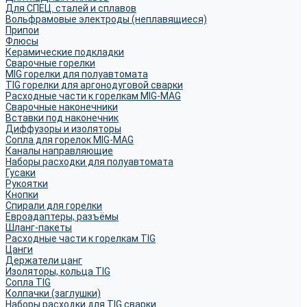
Для СПЕЦ. сталей и сплавов
Вольфрамовые электроды (неплавящиеся)
Припои
Флюсы
Керамические подкладки
Сварочные горелки
MIG горелки для полуавтомата
TIG горелки для аргонодуговой сварки
Расходные части к горелкам MIG-MAG
Сварочные наконечники
Вставки под наконечник
Диффузоры и изоляторы
Сопла для горелок MIG-MAG
Каналы направляющие
Наборы расходки для полуавтомата
Гусаки
Рукоятки
Кнопки
Спирали для горелки
Евроадаптеры, разъёмы
Шланг-пакеты
Расходные части к горелкам TIG
Цанги
Держатели цанг
Изоляторы, кольца TIG
Сопла TIG
Колпачки (заглушки)
Наборы расходки для TIG сварки