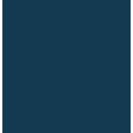
Торцовочные пилы
Пилы дисковые
Пусковые и зарядные устройства
Станки для заточки цепей
Станки сверлильные
Ленточнопильные станки
Стойки для инструмента
Измерительный инструмент
Рулетки
Линейки и угольники
Штангенциркули
Угломеры
Строительные уровни
Лазерные уровни
Лазерные дальномеры
Шаблоны сварщика
Разметка
Расходные материалы и оснастка
Абразивные материалы
Круги отрезные по металлу
Круги зачистные
Круги шлифовальные
Круги лепестковые торцевые
Доводочные круги
Валики шлифовальные
Фибровые диски и круги
Шлифовальные головки
Конволютные круги