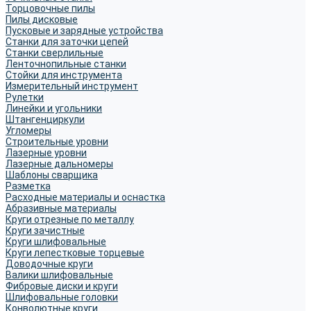
Торцовочные пилы
Пилы дисковые
Пусковые и зарядные устройства
Станки для заточки цепей
Станки сверлильные
Ленточнопильные станки
Стойки для инструмента
Измерительный инструмент
Рулетки
Линейки и угольники
Штангенциркули
Угломеры
Строительные уровни
Лазерные уровни
Лазерные дальномеры
Шаблоны сварщика
Разметка
Расходные материалы и оснастка
Абразивные материалы
Круги отрезные по металлу
Круги зачистные
Круги шлифовальные
Круги лепестковые торцевые
Доводочные круги
Валики шлифовальные
Фибровые диски и круги
Шлифовальные головки
Конволютные круги