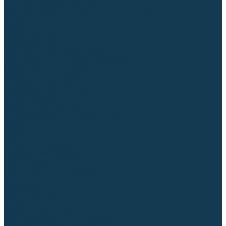
Для СПЕЦ. сталей и сплавов
Вольфрамовые электроды (неплавящиеся)
Припои
Флюсы
Керамические подкладки
Сварочные горелки
MIG горелки для полуавтомата
TIG горелки для аргонодуговой сварки
Расходные части к горелкам MIG-MAG
Сварочные наконечники
Вставки под наконечник
Диффузоры и изоляторы
Сопла для горелок MIG-MAG
Каналы направляющие
Наборы расходки для полуавтомата
Гусаки
Рукоятки
Кнопки
Спирали для горелки
Евроадаптеры, разъёмы
Шланг-пакеты
Расходные части к горелкам TIG
Цанги
Держатели цанг
Изоляторы, кольца TIG
Сопла TIG
Колпачки (заглушки)
Наборы расходки для TIG сварки