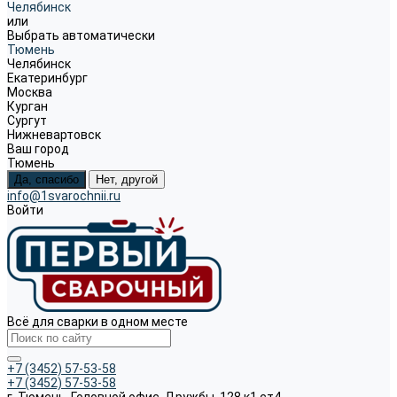
Челябинск
или
Выбрать автоматически
Тюмень
Челябинск
Екатеринбург
Москва
Курган
Сургут
Нижневартовск
Ваш город
Тюмень
Да, спасибо
Нет, другой
info@1svarochnii.ru
Войти
Всё для сварки в одном месте
+7 (3452) 57-53-58
+7 (3452) 57-53-58