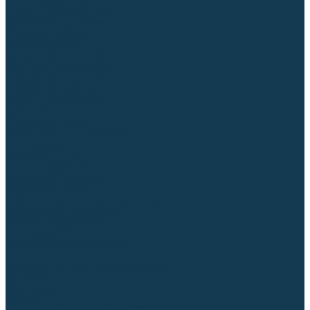
Столы сварочные
Магнитные держатели
Зажимной инструмент
Строгачи канавок
Клейма ударные
Автоматизация сварки
Вращатели сварочные
Центраторы для труб
Сварочные каретки
Промышленные роботы
Средства защиты
Сварочные маски
Краги, перчатки, руковицы
Спецодежда
Очки защитные
Палатки сварщика
Сварочное покрывало
Сварочные шторы
Стекла и комплектующие для масок
Респираторы и фильтры
Плазменная резка (CUT)
Источники (CUT)
Станки плазменной резки
Плазмотроны
Комплектующие для плазмотронов
Сопла CUT
Электроды CUT
Экраны