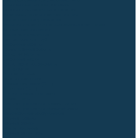
Приспособления для сварочных работ
Блоки жидкостного охлаждения
Тележки для сварочных аппаратов
Механизмы подачи и запчасти к ним
Дистанционное управление
Машинки для заточки вольфрамовых электродов
Автоматизация сварки
Вращатели сварочные
Центраторы для труб
Сварочные каретки
Промышленные роботы
Средства защиты
Сварочные маски
Краги, перчатки, руковицы
Спецодежда
Очки защитные
Палатки сварщика
Плазменная резка (CUT)
Источники (CUT)
Станки плазменной резки
Плазмотроны
Комплектующие для плазмотронов
Комплектующие для лазерной резки
Газосварочное оборудование
Газовые горелки
Газовые резаки
Лампы паяльные
Газовые редукторы