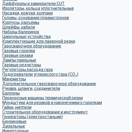
Диффузоры и завихрители CUT
Изоляторы, кольца уплотнительные
Насадки, кожухи, колпаки
Головы, основания плазмотронов
Корпусы, разъёмы
Шлейфы, кабеля
Наборы балеринок
Циркульные устройства
Комплектующие для лазерной резки
Газосварочное оборудование
Газовые горелки
Газовые резаки
Лампы паяльные
Газовые редукторы
Регуляторы расхода газа
Подогреватели углекислого газа (CO₂)
Манометры
Дополнительное газосварочное оборудование
Рукава, шланги, соединители
Баллоны
Переносные машины термической резки
Мундштуки для резаков и наконечники к горелкам
Гайки, ниппели
Строительное оборудование и инструмент
Генераторы (электростанции)
Бензиновые
Дизельные
Инверторные