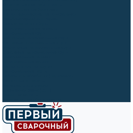
Ленты абразивные (для шлифмашин)
Корончатые сверла и штифты
Твёрдосплавные борфрезы
Щетки технические, щетки-крацовки
Резьбонарезной инструмент
Сверла, коронки и буры
Полировальные материалы
Полировальные круги
Войлочные полировальные круги
Фетровые полировальные круги
Муслиновые полировальные круги
Cизалевые полировальные круги
Полировальные головки
Полировальные валики
Щётки для чистки кругов
Полировальные пасты
Наборы для обработки (полировки)
Сварочные аппараты
Материалы для сварки
Плазменная резка (CUT)
Средства защиты
Газосварочное оборудование