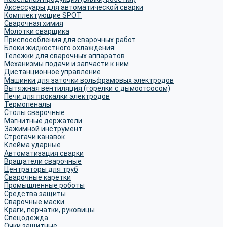
Аксессуары для автоматической сварки
Комплектующие SPOT
Сварочная химия
Молотки сварщика
Приспособления для сварочных работ
Блоки жидкостного охлаждения
Тележки для сварочных аппаратов
Механизмы подачи и запчасти к ним
Дистанционное управление
Машинки для заточки вольфрамовых электродов
Вытяжная вентиляция (горелки с дымоотсосом)
Печи для прокалки электродов
Термопеналы
Столы сварочные
Магнитные держатели
Зажимной инструмент
Строгачи канавок
Клейма ударные
Автоматизация сварки
Вращатели сварочные
Центраторы для труб
Сварочные каретки
Промышленные роботы
Средства защиты
Сварочные маски
Краги, перчатки, руковицы
Спецодежда
Очки защитные