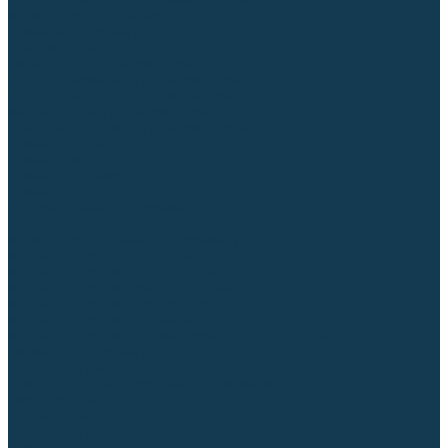
Блоки автоматики для генераторов
Аксессуары для генераторов
Пневмоинструмент
Компрессоры
Безмасляные компрессоры
Масляные ременные компрессоры
Масляные коаксиальные компрессоры
Автомобильные компрессоры
Комплектующие для компрессоров
Пневмошлифмашины
Пневмодрели
Пневмогайковерты
Пневмопистолеты
Наборы пневмоинструмента
Шланги
Аксессуары к пневмоинструменту
Аккумуляторный инструмент
Аккумуляторные УШМ (болгарки)
Аккумуляторные дрели-шуруповерты
Аккумуляторные перфораторы
Аккумуляторные дисковые пилы
Аккумуляторные батареи, зарядные устройства
Сетевой инструмент
УШМ и шлифмашины
Дрели, миксеры, шуруповерты сетевые
Перфораторы
Отбойные молотки
Точильные станки