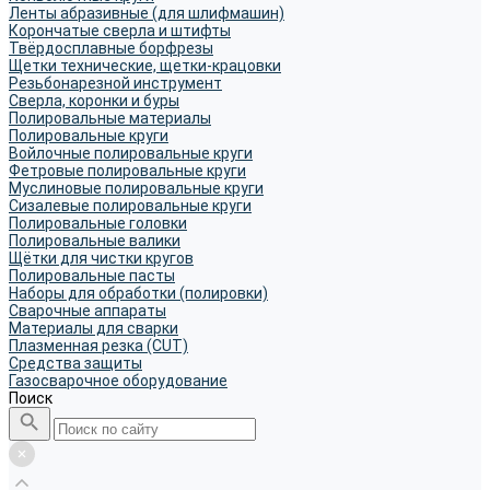
Ленты абразивные (для шлифмашин)
Корончатые сверла и штифты
Твёрдосплавные борфрезы
Щетки технические, щетки-крацовки
Резьбонарезной инструмент
Сверла, коронки и буры
Полировальные материалы
Полировальные круги
Войлочные полировальные круги
Фетровые полировальные круги
Муслиновые полировальные круги
Cизалевые полировальные круги
Полировальные головки
Полировальные валики
Щётки для чистки кругов
Полировальные пасты
Наборы для обработки (полировки)
Сварочные аппараты
Материалы для сварки
Плазменная резка (CUT)
Средства защиты
Газосварочное оборудование
Поиск