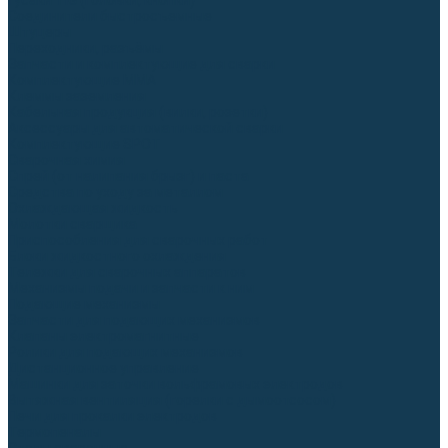
Гусаки TIG (головки, кнопки)
Соединители быстросъемные
Штуцеры
Переходники, разъёмы
Запчасти и комплектующие для сварки
Комплектующие ММА
Клеммы заземления
Кабельная продукция (вилки, розетки)
Аксессуары для автоматической сварки
Комплектующие SPOT
Сварочная химия
Спрей (от налипания брызг) и паста
Средства по уходу за металлом
Охлаждающая жидкость
Молотки сварщика
Приспособления для сварочных работ
Блоки жидкостного охлаждения
Тележки для сварочных аппаратов
Механизмы подачи и запчасти к ним
Подающие механизмы
Запчасти для подающих механизмов
Клапаны электромагнитные
Ролики для подающих механизмов
Дистанционное управление
Машинки для заточки вольфрамовых электродов
Вытяжная вентиляция (горелки с дымоотсосом)
Печи для прокалки электродов
Термопеналы