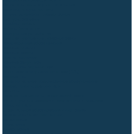
Диффузоры и завихрители CUT
Изоляторы, кольца уплотнительные
Насадки, кожухи, колпаки
Головы, основания плазмотронов
Корпусы, разъёмы
Шлейфы, кабеля
Наборы балеринок
Циркульные устройства
Комплектующие для лазерной резки
Газосварочное оборудование
Газовые горелки
Газовые резаки
Лампы паяльные
Газовые редукторы
Регуляторы расхода газа
Подогреватели углекислого газа (CO₂)
Манометры
Дополнительное газосварочное оборудование
Рукава, шланги, соединители
Баллоны
Переносные машины термической резки
Мундштуки для резаков и наконечники к горелкам
Гайки, ниппели
Строительное оборудование и инструмент
Генераторы (электростанции)
Бензиновые
Дизельные
Инверторные