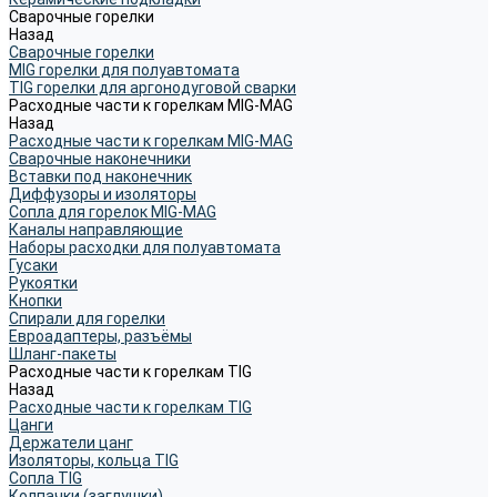
Сварочные горелки
Назад
Сварочные горелки
MIG горелки для полуавтомата
TIG горелки для аргонодуговой сварки
Расходные части к горелкам MIG-MAG
Назад
Расходные части к горелкам MIG-MAG
Сварочные наконечники
Вставки под наконечник
Диффузоры и изоляторы
Сопла для горелок MIG-MAG
Каналы направляющие
Наборы расходки для полуавтомата
Гусаки
Рукоятки
Кнопки
Спирали для горелки
Евроадаптеры, разъёмы
Шланг-пакеты
Расходные части к горелкам TIG
Назад
Расходные части к горелкам TIG
Цанги
Держатели цанг
Изоляторы, кольца TIG
Сопла TIG
Колпачки (заглушки)