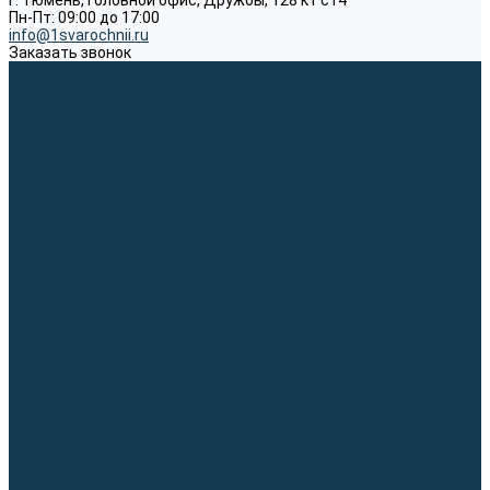
г. Тюмень, Головной офис, Дружбы, 128 к1 ст4
Пн-Пт: 09:00 до 17:00
info@1svarochnii.ru
Заказать звонок
Каталог товаров
Сварочные аппараты
Полуавтоматы (MIG-MAG)
Инверторы (MMA)
Аргонодуговые (TIG)
Выпрямители, реостаты
Точечная (SPOT)
Материалы для сварочных работ
Сварочная проволока
Электроды
Присадочные прутки
Вольфрамовые электроды (неплавящиеся)
Припои
Сварочные горелки
MIG горелки для полуавтомата
TIG горелки для аргонодуговой сварки
Расходные части к горелкам MIG-MAG
Расходные части к горелкам TIG
Запчасти и комплектующие для сварки
Комплектующие ММА
Клеммы заземления
Кабельная продукция (вилки, розетки)
Аксессуары для автоматической сварки
Комплектующие SPOT