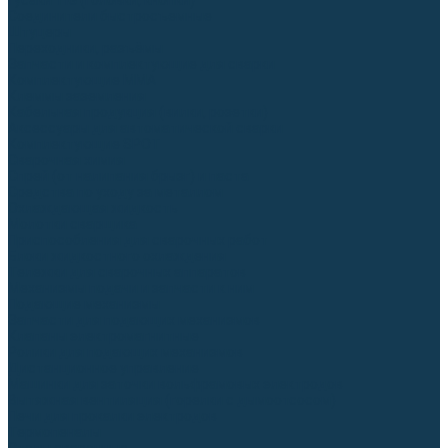
Гусаки TIG (головки, кнопки)
Соединители быстросъемные
Штуцеры
Переходники, разъёмы
Запчасти и комплектующие для сварки
Комплектующие ММА
Клеммы заземления
Кабельная продукция (вилки, розетки)
Аксессуары для автоматической сварки
Комплектующие SPOT
Сварочная химия
Спрей (от налипания брызг) и паста
Средства по уходу за металлом
Охлаждающая жидкость
Молотки сварщика
Приспособления для сварочных работ
Блоки жидкостного охлаждения
Тележки для сварочных аппаратов
Механизмы подачи и запчасти к ним
Подающие механизмы
Запчасти для подающих механизмов
Клапаны электромагнитные
Ролики для подающих механизмов
Дистанционное управление
Машинки для заточки вольфрамовых электродов
Вытяжная вентиляция (горелки с дымоотсосом)
Печи для прокалки электродов
Термопеналы