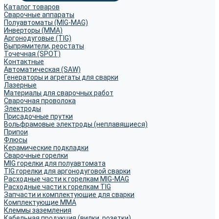
Каталог товаров
Сварочные аппараты
Полуавтоматы (MIG-MAG)
Инверторы (MMA)
Аргонодуговые (TIG)
Выпрямители, реостаты
Точечная (SPOT)
Контактные
Автоматическая (SAW)
Генераторы и агрегаты для сварки
Лазерные
Материалы для сварочных работ
Сварочная проволока
Электроды
Присадочные прутки
Вольфрамовые электроды (неплавящиеся)
Припои
Флюсы
Керамические подкладки
Сварочные горелки
MIG горелки для полуавтомата
TIG горелки для аргонодуговой сварки
Расходные части к горелкам MIG-MAG
Расходные части к горелкам TIG
Запчасти и комплектующие для сварки
Комплектующие ММА
Клеммы заземления
Кабельная продукция (вилки, розетки)