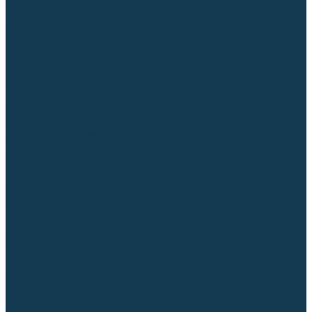
Столы сварочные
Магнитные держатели
Зажимной инструмент
Строгачи канавок
Клейма ударные
Автоматизация сварки
Вращатели сварочные
Центраторы для труб
Сварочные каретки
Промышленные роботы
Средства защиты
Сварочные маски
Краги, перчатки, руковицы
Спецодежда
Очки защитные
Палатки сварщика
Сварочное покрывало
Сварочные шторы
Стекла и комплектующие для масок
Респираторы и фильтры
Плазменная резка (CUT)
Источники (CUT)
Станки плазменной резки
Плазмотроны
Комплектующие для плазмотронов
Сопла CUT
Электроды CUT
Экраны