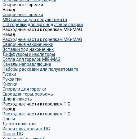
Сварочные горелки
Назад
Сварочные горелки
MIG горелки для полуавтомата
TIG горелки для аргонодуговой сварки
Расходные части к горелкам MIG-MAG
Назад
Расходные части к горелкам MIG-MAG
Сварочные наконечники
Вставки под наконечник
Диффузоры и изоляторы
Сопла для горелок MIG-MAG
Каналы направляющие
Наборы расходки для полуавтомата
Гусаки
Рукоятки
Кнопки
Спирали для горелки
Евроадаптеры, разъёмы
Шланг-пакеты
Расходные части к горелкам TIG
Назад
Расходные части к горелкам TIG
Цанги
Держатели цанг
Изоляторы, кольца TIG
Сопла TIG
Колпачки (заглушки)