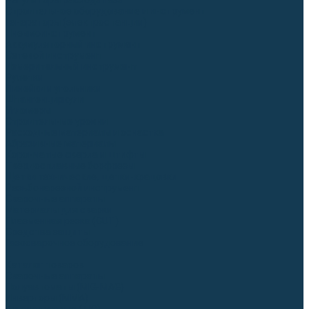
Регуляторы расхода газа
Строительное оборудование и инструмент
Генераторы (электростанции)
Пневмоинструмент
Аккумуляторный инструмент
Сетевой инструмент
Измерительный инструмент
Рулетки
Линейки и угольники
Штангенциркули
Угломеры
Строительные уровни
Расходные материалы и оснастка
Абразивные материалы
Корончатые сверла и штифты
Твёрдосплавные борфрезы
Щетки технические, щетки-крацовки
Резьбонарезной инструмент
Сварочные аппараты
Материалы для сварки
Плазменная резка (CUT)
Средства защиты
Газосварочное оборудование
...
Каталог товаров
Сварочные аппараты
Полуавтоматы (MIG-MAG)
Инверторы (MMA)