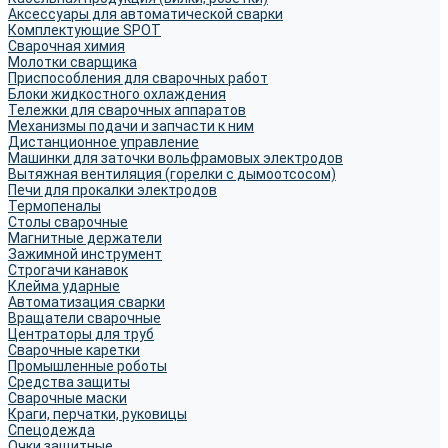
Аксессуары для автоматической сварки
Комплектующие SPOT
Сварочная химия
Молотки сварщика
Приспособления для сварочных работ
Блоки жидкостного охлаждения
Тележки для сварочных аппаратов
Механизмы подачи и запчасти к ним
Дистанционное управление
Машинки для заточки вольфрамовых электродов
Вытяжная вентиляция (горелки с дымоотсосом)
Печи для прокалки электродов
Термопеналы
Столы сварочные
Магнитные держатели
Зажимной инструмент
Строгачи канавок
Клейма ударные
Автоматизация сварки
Вращатели сварочные
Центраторы для труб
Сварочные каретки
Промышленные роботы
Средства защиты
Сварочные маски
Краги, перчатки, руковицы
Спецодежда
Очки защитные