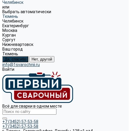
Челябинск
или
Выбрать автоматически
Тюмень
Челябинск
Екатеринбург
Москва
Курган
Сургут
Нижневартовск
Ваш город
Тюмень
Да, спасибо
Нет, другой
info@1svarochnii.ru
Войти
Всё для сварки в одном месте
+7 (3452) 57-53-58
+7 (3452) 57-53-58