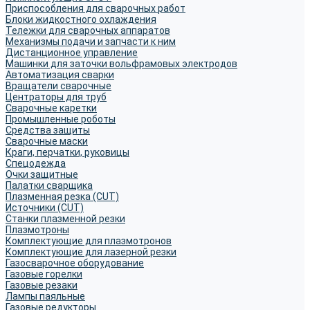
Приспособления для сварочных работ
Блоки жидкостного охлаждения
Тележки для сварочных аппаратов
Механизмы подачи и запчасти к ним
Дистанционное управление
Машинки для заточки вольфрамовых электродов
Автоматизация сварки
Вращатели сварочные
Центраторы для труб
Сварочные каретки
Промышленные роботы
Средства защиты
Сварочные маски
Краги, перчатки, руковицы
Спецодежда
Очки защитные
Палатки сварщика
Плазменная резка (CUT)
Источники (CUT)
Станки плазменной резки
Плазмотроны
Комплектующие для плазмотронов
Комплектующие для лазерной резки
Газосварочное оборудование
Газовые горелки
Газовые резаки
Лампы паяльные
Газовые редукторы