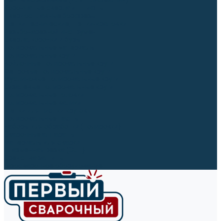
Ленты абразивные (для шлифмашин)
Корончатые сверла и штифты
Твёрдосплавные борфрезы
Щетки технические, щетки-крацовки
Резьбонарезной инструмент
Сверла, коронки и буры
Полировальные материалы
Полировальные круги
Войлочные полировальные круги
Фетровые полировальные круги
Муслиновые полировальные круги
Cизалевые полировальные круги
Полировальные головки
Полировальные валики
Щётки для чистки кругов
Полировальные пасты
Наборы для обработки (полировки)
Сварочные аппараты
Материалы для сварки
Плазменная резка (CUT)
Средства защиты
Газосварочное оборудование