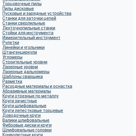
Торцовочные пилы
Пилы дисковые
Пусковые и зарядные устройства
Станки для заточки цепей
Станки сверлильные
Ленточнопильные станки
Стойки для инструмента
Измерительный инструмент
Рулетки
Линейки и угольники
Штангенциркули
Угломеры
Строительные уровни
Лазерные уровни
Лазерные дальномеры
Шаблоны сварщика
Разметка
Расходные материалы и оснастка
Абразивные материалы
Круги отрезные по металлу
Круги зачистные
Круги шлифовальные
Круги лепестковые торцевые
Доводочные круги
Валики шлифовальные
Фибровые диски и круги
Шлифовальные головки
Конволютные круги