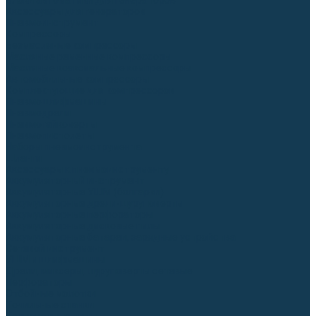
Блоки автоматики для генераторов
Аксессуары для генераторов
Пневмоинструмент
Компрессоры
Безмасляные компрессоры
Масляные ременные компрессоры
Масляные коаксиальные компрессоры
Автомобильные компрессоры
Комплектующие для компрессоров
Пневмошлифмашины
Пневмодрели
Пневмогайковерты
Пневмопистолеты
Наборы пневмоинструмента
Шланги
Аксессуары к пневмоинструменту
Аккумуляторный инструмент
Аккумуляторные УШМ (болгарки)
Аккумуляторные дрели-шуруповерты
Аккумуляторные перфораторы
Аккумуляторные дисковые пилы
Аккумуляторные батареи, зарядные устройства
Сетевой инструмент
УШМ и шлифмашины
Дрели, миксеры, шуруповерты сетевые
Перфораторы
Отбойные молотки
Точильные станки