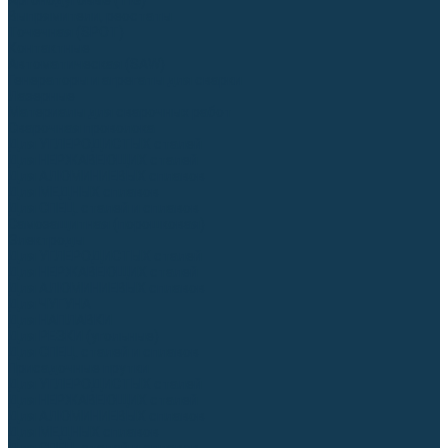
Аргонодуговые (TIG)
Выпрямители, реостаты
Точечная (SPOT)
Контактные
Автоматическая (SAW)
Генераторы и агрегаты для сварки
Лазерные
Материалы для сварочных работ
Сварочная проволока
Для УГЛЕРОДИСТЫХ сталей
Для НЕРЖАВЕЮЩИХ сталей
Для АЛЮМИНИЕВЫХ сплавов
Для МЕДНЫХ сплавов
Для СПЕЦ. сталей и сплавов
Самозащитная (порошковая)
Электроды
Для УГЛЕРОДИСТЫХ сталей
Для НЕРЖАВЕЮЩИХ сталей
Для АЛЮМИНИЕВЫХ сплавов
Для ЧУГУНА
Для НАПЛАВКИ
Для РЕЗКИ (угольные)
Для СПЕЦ. сталей и сплавов
Присадочные прутки
Для УГЛЕРОДИСТЫХ сталей
Для НЕРЖАВЕЮЩИХ сталей
Для АЛЮМИНИЕВЫХ сплавов
Для МЕДНЫХ сплавов