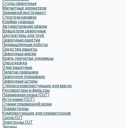
Столы сварочные
Магнитные держатели
Зажимной инструмент
Строгачи канавок
Клейма ударные
Автоматизация сварки
Вращатели сварочные
Центраторы для труб
Сварочные каретки
Промышленные роботы
Средства защиты
Сварочные маски
Краги, перчатки, руковицы
Спецодежда
Очки защитные
Палатки сварщика
Сварочное покрывало
Сварочные шторы
Стекла и комплектующие для масок
Респираторы и фильтры
Плазменная резка (CUT)
Источники (CUT)
Станки плазменной резки
Плазмотроны
Комплектующие для плазмотронов
Сопла CUT
Электроды CUT
Экраны