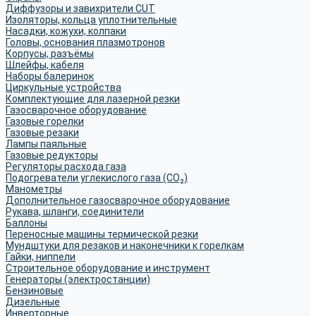
Диффузоры и завихрители CUT
Изоляторы, кольца уплотнительные
Насадки, кожухи, колпаки
Головы, основания плазмотронов
Корпусы, разъёмы
Шлейфы, кабеля
Наборы балеринок
Циркульные устройства
Комплектующие для лазерной резки
Газосварочное оборудование
Газовые горелки
Газовые резаки
Лампы паяльные
Газовые редукторы
Регуляторы расхода газа
Подогреватели углекислого газа (CO₂)
Манометры
Дополнительное газосварочное оборудование
Рукава, шланги, соединители
Баллоны
Переносные машины термической резки
Мундштуки для резаков и наконечники к горелкам
Гайки, ниппели
Строительное оборудование и инструмент
Генераторы (электростанции)
Бензиновые
Дизельные
Инверторные