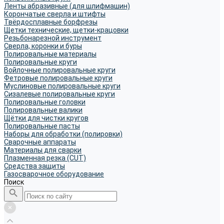
Ленты абразивные (для шлифмашин)
Корончатые сверла и штифты
Твёрдосплавные борфрезы
Щетки технические, щетки-крацовки
Резьбонарезной инструмент
Сверла, коронки и буры
Полировальные материалы
Полировальные круги
Войлочные полировальные круги
Фетровые полировальные круги
Муслиновые полировальные круги
Cизалевые полировальные круги
Полировальные головки
Полировальные валики
Щётки для чистки кругов
Полировальные пасты
Наборы для обработки (полировки)
Сварочные аппараты
Материалы для сварки
Плазменная резка (CUT)
Средства защиты
Газосварочное оборудование
Поиск