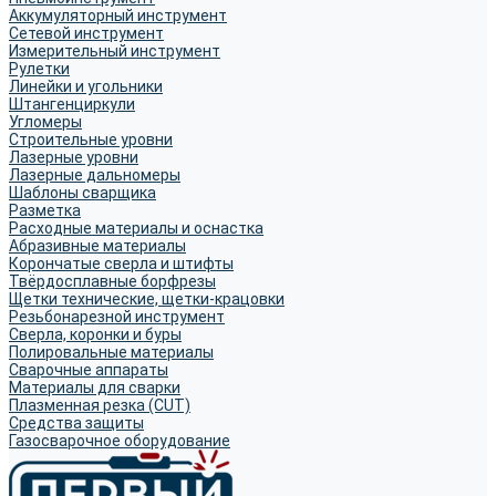
Аккумуляторный инструмент
Сетевой инструмент
Измерительный инструмент
Рулетки
Линейки и угольники
Штангенциркули
Угломеры
Строительные уровни
Лазерные уровни
Лазерные дальномеры
Шаблоны сварщика
Разметка
Расходные материалы и оснастка
Абразивные материалы
Корончатые сверла и штифты
Твёрдосплавные борфрезы
Щетки технические, щетки-крацовки
Резьбонарезной инструмент
Сверла, коронки и буры
Полировальные материалы
Сварочные аппараты
Материалы для сварки
Плазменная резка (CUT)
Средства защиты
Газосварочное оборудование