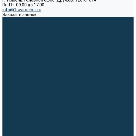
г. Тюмень, Головной офис, Дружбы, 128 к1 ст4
Пн-Пт: 09:00 до 17:00
info@1svarochnii.ru
Заказать звонок
Каталог товаров
Сварочные аппараты
Полуавтоматы (MIG-MAG)
Инверторы (MMA)
Аргонодуговые (TIG)
Выпрямители, реостаты
Точечная (SPOT)
Материалы для сварочных работ
Сварочная проволока
Электроды
Присадочные прутки
Вольфрамовые электроды (неплавящиеся)
Припои
Сварочные горелки
MIG горелки для полуавтомата
TIG горелки для аргонодуговой сварки
Расходные части к горелкам MIG-MAG
Расходные части к горелкам TIG
Запчасти и комплектующие для сварки
Комплектующие ММА
Клеммы заземления
Кабельная продукция (вилки, розетки)
Аксессуары для автоматической сварки
Комплектующие SPOT