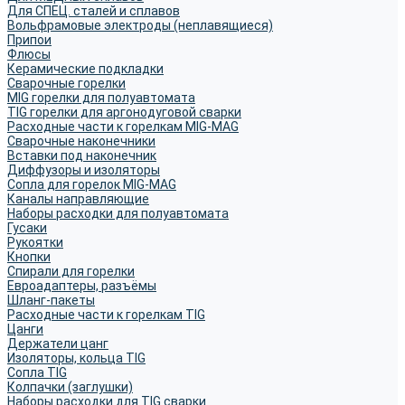
Для СПЕЦ. сталей и сплавов
Вольфрамовые электроды (неплавящиеся)
Припои
Флюсы
Керамические подкладки
Сварочные горелки
MIG горелки для полуавтомата
TIG горелки для аргонодуговой сварки
Расходные части к горелкам MIG-MAG
Сварочные наконечники
Вставки под наконечник
Диффузоры и изоляторы
Сопла для горелок MIG-MAG
Каналы направляющие
Наборы расходки для полуавтомата
Гусаки
Рукоятки
Кнопки
Спирали для горелки
Евроадаптеры, разъёмы
Шланг-пакеты
Расходные части к горелкам TIG
Цанги
Держатели цанг
Изоляторы, кольца TIG
Сопла TIG
Колпачки (заглушки)
Наборы расходки для TIG сварки