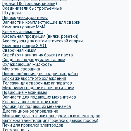
Гусаки TIG (головки, кнопки)
Соединители быстросъемные
Штуцеры
Переходники, разъёмы
Запчасти и комплектующие для сварки
Комплектующие ММА
Клеммы заземления
Кабельная продукция (вилки, розетки)
Аксессуары для автоматической сварки
Комплектующие SPOT
Сварочная химия
Спрей (от налипания брызг) и паста
Средства по уходу за металлом
Охлаждающая жидкость
Молотки сварщика
Приспособления для сварочных работ
Блоки жидкостного охлаждения
Тележки для сварочных аппаратов
Механизмы подачи и запчасти к ним
Подающие механизмы
Запчасти для подающих механизмов
Клапаны электромагнитные
Ролики для подающих механизмов
Дистанционное управление
Машинки для заточки вольфрамовых электродов
Вытяжная вентиляция (горелки с дымоотсосом)
Печи для прокалки электродов
Термопеналы