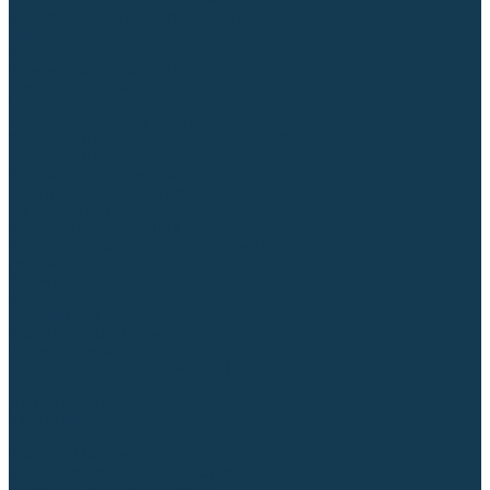
Для СПЕЦ. сталей и сплавов
Вольфрамовые электроды (неплавящиеся)
Припои
Флюсы
Керамические подкладки
Сварочные горелки
MIG горелки для полуавтомата
TIG горелки для аргонодуговой сварки
Расходные части к горелкам MIG-MAG
Сварочные наконечники
Вставки под наконечник
Диффузоры и изоляторы
Сопла для горелок MIG-MAG
Каналы направляющие
Наборы расходки для полуавтомата
Гусаки
Рукоятки
Кнопки
Спирали для горелки
Евроадаптеры, разъёмы
Шланг-пакеты
Расходные части к горелкам TIG
Цанги
Держатели цанг
Изоляторы, кольца TIG
Сопла TIG
Колпачки (заглушки)
Наборы расходки для TIG сварки