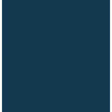
Приспособления для сварочных работ
Блоки жидкостного охлаждения
Тележки для сварочных аппаратов
Механизмы подачи и запчасти к ним
Дистанционное управление
Машинки для заточки вольфрамовых электродов
Автоматизация сварки
Вращатели сварочные
Центраторы для труб
Сварочные каретки
Промышленные роботы
Средства защиты
Сварочные маски
Краги, перчатки, руковицы
Спецодежда
Очки защитные
Палатки сварщика
Плазменная резка (CUT)
Источники (CUT)
Станки плазменной резки
Плазмотроны
Комплектующие для плазмотронов
Комплектующие для лазерной резки
Газосварочное оборудование
Газовые горелки
Газовые резаки
Лампы паяльные
Газовые редукторы