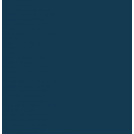
Торцовочные пилы
Пилы дисковые
Пусковые и зарядные устройства
Станки для заточки цепей
Станки сверлильные
Ленточнопильные станки
Стойки для инструмента
Измерительный инструмент
Рулетки
Линейки и угольники
Штангенциркули
Угломеры
Строительные уровни
Лазерные уровни
Лазерные дальномеры
Шаблоны сварщика
Разметка
Расходные материалы и оснастка
Абразивные материалы
Круги отрезные по металлу
Круги зачистные
Круги шлифовальные
Круги лепестковые торцевые
Доводочные круги
Валики шлифовальные
Фибровые диски и круги
Шлифовальные головки
Конволютные круги