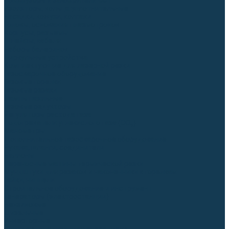
Диффузоры и завихрители CUT
Изоляторы, кольца уплотнительные
Насадки, кожухи, колпаки
Головы, основания плазмотронов
Корпусы, разъёмы
Шлейфы, кабеля
Наборы балеринок
Циркульные устройства
Комплектующие для лазерной резки
Газосварочное оборудование
Газовые горелки
Газовые резаки
Лампы паяльные
Газовые редукторы
Регуляторы расхода газа
Подогреватели углекислого газа (CO₂)
Манометры
Дополнительное газосварочное оборудование
Рукава, шланги, соединители
Баллоны
Переносные машины термической резки
Мундштуки для резаков и наконечники к горелкам
Гайки, ниппели
Строительное оборудование и инструмент
Генераторы (электростанции)
Бензиновые
Дизельные
Инверторные