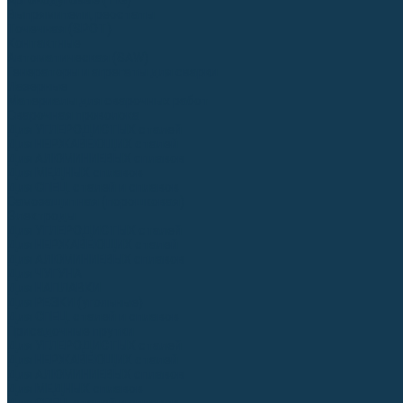
Аргонодуговые (TIG)
Выпрямители, реостаты
Точечная (SPOT)
Контактные
Автоматическая (SAW)
Генераторы и агрегаты для сварки
Лазерные
Материалы для сварочных работ
Сварочная проволока
Для УГЛЕРОДИСТЫХ сталей
Для НЕРЖАВЕЮЩИХ сталей
Для АЛЮМИНИЕВЫХ сплавов
Для МЕДНЫХ сплавов
Для СПЕЦ. сталей и сплавов
Самозащитная (порошковая)
Электроды
Для УГЛЕРОДИСТЫХ сталей
Для НЕРЖАВЕЮЩИХ сталей
Для АЛЮМИНИЕВЫХ сплавов
Для ЧУГУНА
Для НАПЛАВКИ
Для РЕЗКИ (угольные)
Для СПЕЦ. сталей и сплавов
Присадочные прутки
Для УГЛЕРОДИСТЫХ сталей
Для НЕРЖАВЕЮЩИХ сталей
Для АЛЮМИНИЕВЫХ сплавов
Для МЕДНЫХ сплавов