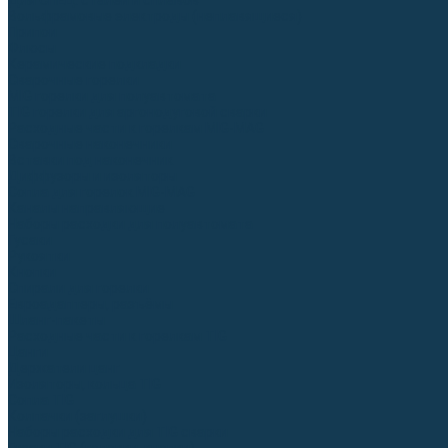
Для СПЕЦ. сталей и сплавов
Вольфрамовые электроды (неплавящиеся)
Припои
Флюсы
Керамические подкладки
Сварочные горелки
MIG горелки для полуавтомата
TIG горелки для аргонодуговой сварки
Расходные части к горелкам MIG-MAG
Сварочные наконечники
Вставки под наконечник
Диффузоры и изоляторы
Сопла для горелок MIG-MAG
Каналы направляющие
Наборы расходки для полуавтомата
Гусаки
Рукоятки
Кнопки
Спирали для горелки
Евроадаптеры, разъёмы
Шланг-пакеты
Расходные части к горелкам TIG
Цанги
Держатели цанг
Изоляторы, кольца TIG
Сопла TIG
Колпачки (заглушки)
Наборы расходки для TIG сварки