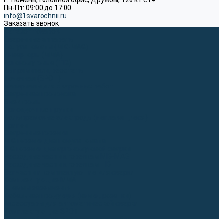
г. Тюмень, Головной офис, Дружбы, 128 к1 ст4
Пн-Пт: 09:00 до 17:00
info@1svarochnii.ru
Заказать звонок
Каталог товаров
Сварочные аппараты
Полуавтоматы (MIG-MAG)
Инверторы (MMA)
Аргонодуговые (TIG)
Выпрямители, реостаты
Точечная (SPOT)
Материалы для сварочных работ
Сварочная проволока
Электроды
Присадочные прутки
Вольфрамовые электроды (неплавящиеся)
Припои
Сварочные горелки
MIG горелки для полуавтомата
TIG горелки для аргонодуговой сварки
Расходные части к горелкам MIG-MAG
Расходные части к горелкам TIG
Запчасти и комплектующие для сварки
Комплектующие ММА
Клеммы заземления
Кабельная продукция (вилки, розетки)
Аксессуары для автоматической сварки
Комплектующие SPOT