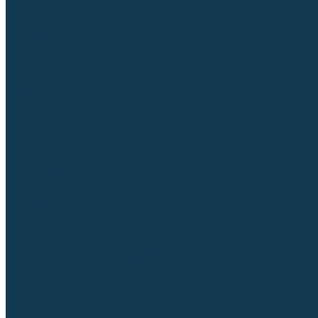
Приспособления для сварочных работ
Блоки жидкостного охлаждения
Тележки для сварочных аппаратов
Механизмы подачи и запчасти к ним
Дистанционное управление
Машинки для заточки вольфрамовых электродов
Автоматизация сварки
Вращатели сварочные
Центраторы для труб
Сварочные каретки
Промышленные роботы
Средства защиты
Сварочные маски
Краги, перчатки, руковицы
Спецодежда
Очки защитные
Палатки сварщика
Плазменная резка (CUT)
Источники (CUT)
Станки плазменной резки
Плазмотроны
Комплектующие для плазмотронов
Комплектующие для лазерной резки
Газосварочное оборудование
Газовые горелки
Газовые резаки
Лампы паяльные
Газовые редукторы