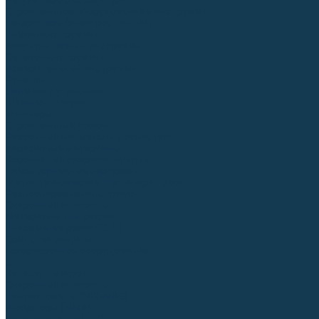
Регуляторы расхода газа
Строительное оборудование и инструмент
Генераторы (электростанции)
Пневмоинструмент
Аккумуляторный инструмент
Сетевой инструмент
Измерительный инструмент
Рулетки
Линейки и угольники
Штангенциркули
Угломеры
Строительные уровни
Расходные материалы и оснастка
Абразивные материалы
Корончатые сверла и штифты
Твёрдосплавные борфрезы
Щетки технические, щетки-крацовки
Резьбонарезной инструмент
Сварочные аппараты
Материалы для сварки
Плазменная резка (CUT)
Средства защиты
Газосварочное оборудование
...
Каталог товаров
Сварочные аппараты
Полуавтоматы (MIG-MAG)
Инверторы (MMA)