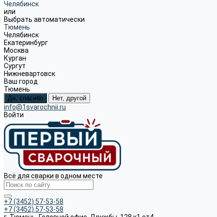
Челябинск
или
Выбрать автоматически
Тюмень
Челябинск
Екатеринбург
Москва
Курган
Сургут
Нижневартовск
Ваш город
Тюмень
Да, спасибо
Нет, другой
info@1svarochnii.ru
Войти
Всё для сварки в одном месте
+7 (3452) 57-53-58
+7 (3452) 57-53-58