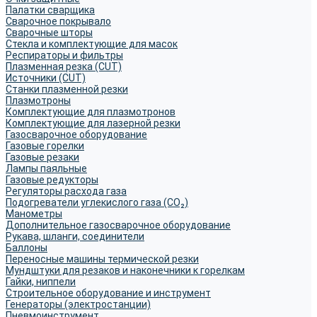
Палатки сварщика
Сварочное покрывало
Сварочные шторы
Стекла и комплектующие для масок
Респираторы и фильтры
Плазменная резка (CUT)
Источники (CUT)
Станки плазменной резки
Плазмотроны
Комплектующие для плазмотронов
Комплектующие для лазерной резки
Газосварочное оборудование
Газовые горелки
Газовые резаки
Лампы паяльные
Газовые редукторы
Регуляторы расхода газа
Подогреватели углекислого газа (CO₂)
Манометры
Дополнительное газосварочное оборудование
Рукава, шланги, соединители
Баллоны
Переносные машины термической резки
Мундштуки для резаков и наконечники к горелкам
Гайки, ниппели
Строительное оборудование и инструмент
Генераторы (электростанции)
Пневмоинструмент