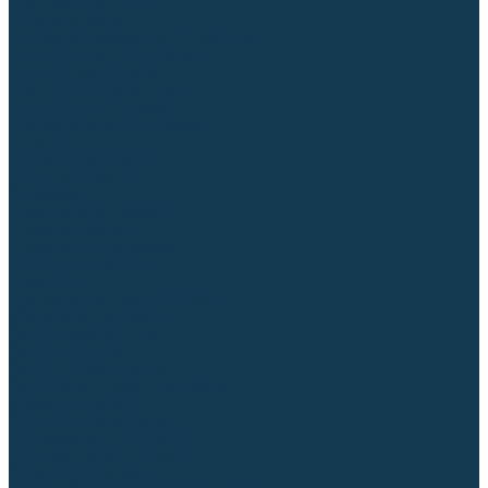
Торцовочные пилы
Пилы дисковые
Пусковые и зарядные устройства
Станки для заточки цепей
Станки сверлильные
Ленточнопильные станки
Стойки для инструмента
Измерительный инструмент
Рулетки
Линейки и угольники
Штангенциркули
Угломеры
Строительные уровни
Лазерные уровни
Лазерные дальномеры
Шаблоны сварщика
Разметка
Расходные материалы и оснастка
Абразивные материалы
Круги отрезные по металлу
Круги зачистные
Круги шлифовальные
Круги лепестковые торцевые
Доводочные круги
Валики шлифовальные
Фибровые диски и круги
Шлифовальные головки
Конволютные круги