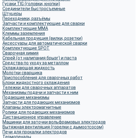
Гусаки TIG (головки, кнопки)
Соединители быстросъемные
Штуцеры
Переходники, разъёмы
Запчасти и комплектующие для сварки
Комплектующие ММА
Клеммы заземления
Кабельная продукция (вилки, розетки)
Аксессуары для автоматической сварки
Комплектующие SPOT
Сварочная химия
Спрей (от налипания брызг) и паста
Средства по уходу за металлом
Охлаждающая жидкость
Молотки сварщика
Приспособления для сварочных работ
Блоки жидкостного охлаждения
Тележки для сварочных аппаратов
Механизмы подачи и запчасти к ним
Подающие механизмы
Запчасти для подающих механизмов
Клапаны электромагнитные
Ролики для подающих механизмов
Дистанционное управление
Машинки для заточки вольфрамовых электродов
Вытяжная вентиляция (горелки с дымоотсосом)
Печи для прокалки электродов
Термопеналы