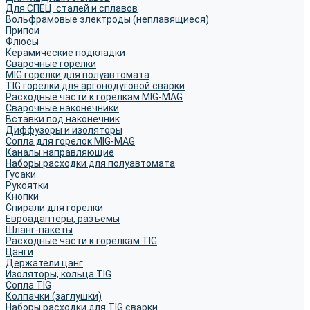
Для СПЕЦ. сталей и сплавов
Вольфрамовые электроды (неплавящиеся)
Припои
Флюсы
Керамические подкладки
Сварочные горелки
MIG горелки для полуавтомата
TIG горелки для аргонодуговой сварки
Расходные части к горелкам MIG-MAG
Сварочные наконечники
Вставки под наконечник
Диффузоры и изоляторы
Сопла для горелок MIG-MAG
Каналы направляющие
Наборы расходки для полуавтомата
Гусаки
Рукоятки
Кнопки
Спирали для горелки
Евроадаптеры, разъёмы
Шланг-пакеты
Расходные части к горелкам TIG
Цанги
Держатели цанг
Изоляторы, кольца TIG
Сопла TIG
Колпачки (заглушки)
Наборы расходки для TIG сварки