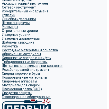
Аккумуляторный инструмент
Сетевой инструмент
Измерительный инструмент
Рулетки
Линейки и угольники
Штангенциркули
Угломеры
Строительные уровни
Лазерные уровни
Лазерные дальномеры
Шаблоны сварщика
Разметка
Расходные материалы и оснастка
Абразивные материалы
Корончатые сверла и штифты
Твёрдосплавные борфрезы
Щетки технические, щетки-крацовки
Резьбонарезной инструмент
Сверла, коронки и буры
Полировальные материалы
Сварочные аппараты
Материалы для сварки
Плазменная резка (CUT)
Средства защиты
Газосварочное оборудование