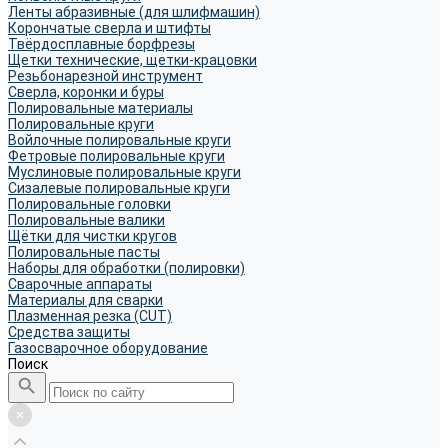
Ленты абразивные (для шлифмашин)
Корончатые сверла и штифты
Твёрдосплавные борфрезы
Щетки технические, щетки-крацовки
Резьбонарезной инструмент
Сверла, коронки и буры
Полировальные материалы
Полировальные круги
Войлочные полировальные круги
Фетровые полировальные круги
Муслиновые полировальные круги
Cизалевые полировальные круги
Полировальные головки
Полировальные валики
Щётки для чистки кругов
Полировальные пасты
Наборы для обработки (полировки)
Сварочные аппараты
Материалы для сварки
Плазменная резка (CUT)
Средства защиты
Газосварочное оборудование
Поиск