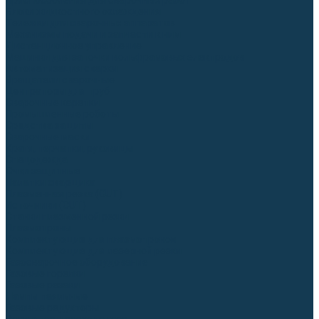
Приспособления для сварочных работ
Блоки жидкостного охлаждения
Тележки для сварочных аппаратов
Механизмы подачи и запчасти к ним
Дистанционное управление
Машинки для заточки вольфрамовых электродов
Автоматизация сварки
Вращатели сварочные
Центраторы для труб
Сварочные каретки
Промышленные роботы
Средства защиты
Сварочные маски
Краги, перчатки, руковицы
Спецодежда
Очки защитные
Палатки сварщика
Плазменная резка (CUT)
Источники (CUT)
Станки плазменной резки
Плазмотроны
Комплектующие для плазмотронов
Комплектующие для лазерной резки
Газосварочное оборудование
Газовые горелки
Газовые резаки
Лампы паяльные
Газовые редукторы