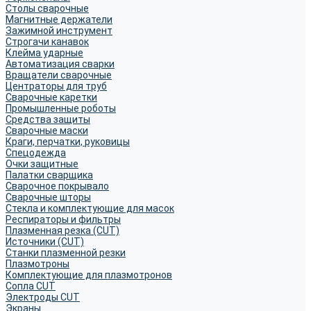
Столы сварочные
Магнитные держатели
Зажимной инструмент
Строгачи канавок
Клейма ударные
Автоматизация сварки
Вращатели сварочные
Центраторы для труб
Сварочные каретки
Промышленные роботы
Средства защиты
Сварочные маски
Краги, перчатки, руковицы
Спецодежда
Очки защитные
Палатки сварщика
Сварочное покрывало
Сварочные шторы
Стекла и комплектующие для масок
Респираторы и фильтры
Плазменная резка (CUT)
Источники (CUT)
Станки плазменной резки
Плазмотроны
Комплектующие для плазмотронов
Сопла CUT
Электроды CUT
Экраны