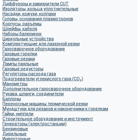
Диффузоры и завихрители CUT
Изоляторы, кольца уплотнительные
Насадки, кожухи, колпаки
Головы, основания плазмотронов
Корпусы, разъёмы
Шлейфы, кабеля
Наборы балеринок
Циркульные устройства
Комплектующие для лазерной резки
Газосварочное оборудование
Газовые горелки
Газовые резаки
Лампы паяльные
Газовые редукторы
Регуляторы расхода газа
Подогреватели углекислого газа (CO₂)
Манометры
Дополнительное газосварочное оборудование
Рукава, шланги, соединители
Баллоны
Переносные машины термической резки
Мундштуки для резаков и наконечники к горелкам
Гайки, ниппели
Строительное оборудование и инструмент
Генераторы (электростанции)
Бензиновые
Дизельные
Инверторные