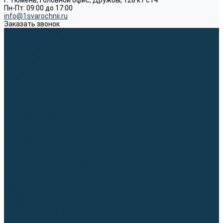
г. Тюмень, Головной офис, Дружбы, 128 к1 ст4
Пн-Пт: 09:00 до 17:00
info@1svarochnii.ru
Заказать звонок
Каталог товаров
Сварочные аппараты
Полуавтоматы (MIG-MAG)
Инверторы (MMA)
Аргонодуговые (TIG)
Выпрямители, реостаты
Точечная (SPOT)
Материалы для сварочных работ
Сварочная проволока
Электроды
Присадочные прутки
Вольфрамовые электроды (неплавящиеся)
Припои
Сварочные горелки
MIG горелки для полуавтомата
TIG горелки для аргонодуговой сварки
Расходные части к горелкам MIG-MAG
Расходные части к горелкам TIG
Запчасти и комплектующие для сварки
Комплектующие ММА
Клеммы заземления
Кабельная продукция (вилки, розетки)
Аксессуары для автоматической сварки
Комплектующие SPOT