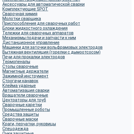
Аксессуары для автоматической сварки
Комплектующие SPOT
Сварочная химия
Молотки сварщика
Приспособления для сварочных работ
Блоки жидкостного охлаждения
Тележки для сварочных аппаратов
Механизмы подачи и запчасти к ним
Дистанционное управление
Машинки для заточки вольфрамовых электродов
Вытяжная вентиляция (горелки с дымоотсосом)
Печи для прокалки электродов
Термопеналы
Столы сварочные
Магнитные держатели
Зажимной инструмент
Строгачи канавок
Клейма ударные
Автоматизация сварки
Вращатели сварочные
Центраторы для труб
Сварочные каретки
Промышленные роботы
Средства защиты
Сварочные маски
Краги, перчатки, руковицы
Спецодежда
Очки защитные