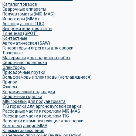
Каталог товаров
Сварочные аппараты
Полуавтоматы (MIG-MAG)
Инверторы (MMA)
Аргонодуговые (TIG)
Выпрямители, реостаты
Точечная (SPOT)
Контактные
Автоматическая (SAW)
Генераторы и агрегаты для сварки
Лазерные
Материалы для сварочных работ
Сварочная проволока
Электроды
Присадочные прутки
Вольфрамовые электроды (неплавящиеся)
Припои
Флюсы
Керамические подкладки
Сварочные горелки
MIG горелки для полуавтомата
TIG горелки для аргонодуговой сварки
Расходные части к горелкам MIG-MAG
Расходные части к горелкам TIG
Запчасти и комплектующие для сварки
Комплектующие ММА
Клеммы заземления
Кабельная продукция (вилки, розетки)