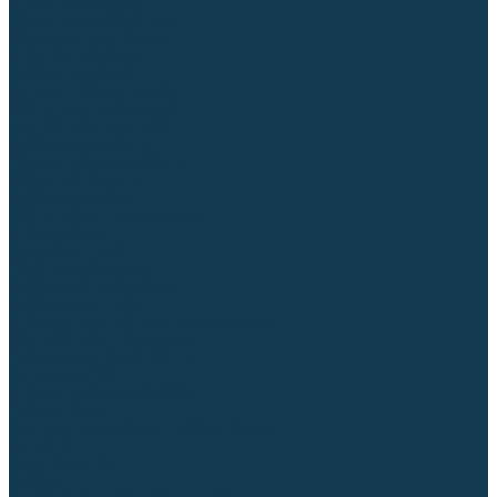
Столы сварочные
Магнитные держатели
Зажимной инструмент
Строгачи канавок
Клейма ударные
Автоматизация сварки
Вращатели сварочные
Центраторы для труб
Сварочные каретки
Промышленные роботы
Средства защиты
Сварочные маски
Краги, перчатки, руковицы
Спецодежда
Очки защитные
Палатки сварщика
Сварочное покрывало
Сварочные шторы
Стекла и комплектующие для масок
Респираторы и фильтры
Плазменная резка (CUT)
Источники (CUT)
Станки плазменной резки
Плазмотроны
Комплектующие для плазмотронов
Сопла CUT
Электроды CUT
Экраны