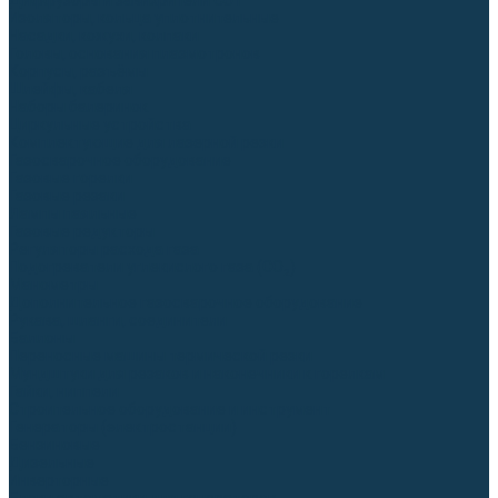
Диффузоры и завихрители CUT
Изоляторы, кольца уплотнительные
Насадки, кожухи, колпаки
Головы, основания плазмотронов
Корпусы, разъёмы
Шлейфы, кабеля
Наборы балеринок
Циркульные устройства
Комплектующие для лазерной резки
Газосварочное оборудование
Газовые горелки
Газовые резаки
Лампы паяльные
Газовые редукторы
Регуляторы расхода газа
Подогреватели углекислого газа (CO₂)
Манометры
Дополнительное газосварочное оборудование
Рукава, шланги, соединители
Баллоны
Переносные машины термической резки
Мундштуки для резаков и наконечники к горелкам
Гайки, ниппели
Строительное оборудование и инструмент
Генераторы (электростанции)
Бензиновые
Дизельные
Инверторные