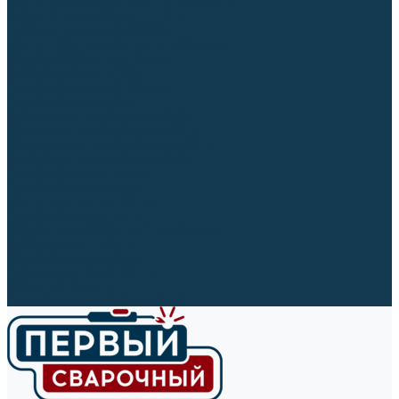
Ленты абразивные (для шлифмашин)
Корончатые сверла и штифты
Твёрдосплавные борфрезы
Щетки технические, щетки-крацовки
Резьбонарезной инструмент
Сверла, коронки и буры
Полировальные материалы
Полировальные круги
Войлочные полировальные круги
Фетровые полировальные круги
Муслиновые полировальные круги
Cизалевые полировальные круги
Полировальные головки
Полировальные валики
Щётки для чистки кругов
Полировальные пасты
Наборы для обработки (полировки)
Сварочные аппараты
Материалы для сварки
Плазменная резка (CUT)
Средства защиты
Газосварочное оборудование