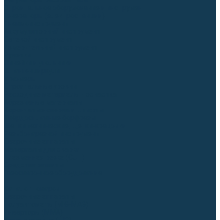
Регуляторы расхода газа
Строительное оборудование и инструмент
Генераторы (электростанции)
Пневмоинструмент
Аккумуляторный инструмент
Сетевой инструмент
Измерительный инструмент
Рулетки
Линейки и угольники
Штангенциркули
Угломеры
Строительные уровни
Расходные материалы и оснастка
Абразивные материалы
Корончатые сверла и штифты
Твёрдосплавные борфрезы
Щетки технические, щетки-крацовки
Резьбонарезной инструмент
Сварочные аппараты
Материалы для сварки
Плазменная резка (CUT)
Средства защиты
Газосварочное оборудование
...
Каталог товаров
Сварочные аппараты
Полуавтоматы (MIG-MAG)
Инверторы (MMA)