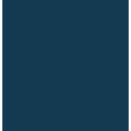
Гусаки TIG (головки, кнопки)
Соединители быстросъемные
Штуцеры
Переходники, разъёмы
Запчасти и комплектующие для сварки
Комплектующие ММА
Клеммы заземления
Кабельная продукция (вилки, розетки)
Аксессуары для автоматической сварки
Комплектующие SPOT
Сварочная химия
Спрей (от налипания брызг) и паста
Средства по уходу за металлом
Охлаждающая жидкость
Молотки сварщика
Приспособления для сварочных работ
Блоки жидкостного охлаждения
Тележки для сварочных аппаратов
Механизмы подачи и запчасти к ним
Подающие механизмы
Запчасти для подающих механизмов
Клапаны электромагнитные
Ролики для подающих механизмов
Дистанционное управление
Машинки для заточки вольфрамовых электродов
Вытяжная вентиляция (горелки с дымоотсосом)
Печи для прокалки электродов
Термопеналы