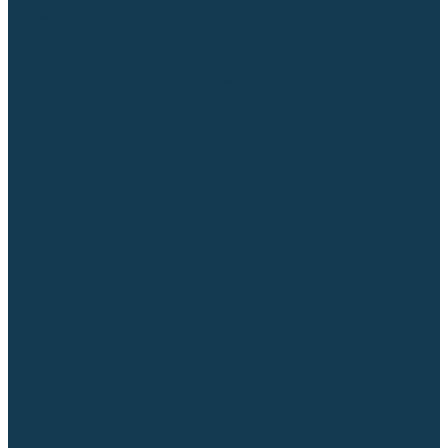
Аргонодуговые (TIG)
Выпрямители, реостаты
Точечная (SPOT)
Контактные
Автоматическая (SAW)
Генераторы и агрегаты для сварки
Лазерные
Материалы для сварочных работ
Сварочная проволока
Для УГЛЕРОДИСТЫХ сталей
Для НЕРЖАВЕЮЩИХ сталей
Для АЛЮМИНИЕВЫХ сплавов
Для МЕДНЫХ сплавов
Для СПЕЦ. сталей и сплавов
Самозащитная (порошковая)
Электроды
Для УГЛЕРОДИСТЫХ сталей
Для НЕРЖАВЕЮЩИХ сталей
Для АЛЮМИНИЕВЫХ сплавов
Для ЧУГУНА
Для НАПЛАВКИ
Для РЕЗКИ (угольные)
Для СПЕЦ. сталей и сплавов
Присадочные прутки
Для УГЛЕРОДИСТЫХ сталей
Для НЕРЖАВЕЮЩИХ сталей
Для АЛЮМИНИЕВЫХ сплавов
Для МЕДНЫХ сплавов