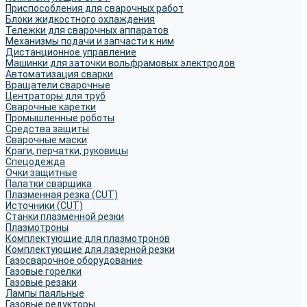
Приспособления для сварочных работ
Блоки жидкостного охлаждения
Тележки для сварочных аппаратов
Механизмы подачи и запчасти к ним
Дистанционное управление
Машинки для заточки вольфрамовых электродов
Автоматизация сварки
Вращатели сварочные
Центраторы для труб
Сварочные каретки
Промышленные роботы
Средства защиты
Сварочные маски
Краги, перчатки, руковицы
Спецодежда
Очки защитные
Палатки сварщика
Плазменная резка (CUT)
Источники (CUT)
Станки плазменной резки
Плазмотроны
Комплектующие для плазмотронов
Комплектующие для лазерной резки
Газосварочное оборудование
Газовые горелки
Газовые резаки
Лампы паяльные
Газовые редукторы