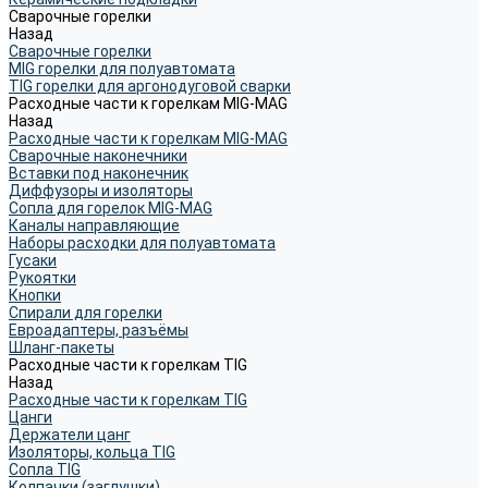
Сварочные горелки
Назад
Сварочные горелки
MIG горелки для полуавтомата
TIG горелки для аргонодуговой сварки
Расходные части к горелкам MIG-MAG
Назад
Расходные части к горелкам MIG-MAG
Сварочные наконечники
Вставки под наконечник
Диффузоры и изоляторы
Сопла для горелок MIG-MAG
Каналы направляющие
Наборы расходки для полуавтомата
Гусаки
Рукоятки
Кнопки
Спирали для горелки
Евроадаптеры, разъёмы
Шланг-пакеты
Расходные части к горелкам TIG
Назад
Расходные части к горелкам TIG
Цанги
Держатели цанг
Изоляторы, кольца TIG
Сопла TIG
Колпачки (заглушки)