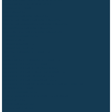
Блоки автоматики для генераторов
Аксессуары для генераторов
Пневмоинструмент
Компрессоры
Безмасляные компрессоры
Масляные ременные компрессоры
Масляные коаксиальные компрессоры
Автомобильные компрессоры
Комплектующие для компрессоров
Пневмошлифмашины
Пневмодрели
Пневмогайковерты
Пневмопистолеты
Наборы пневмоинструмента
Шланги
Аксессуары к пневмоинструменту
Аккумуляторный инструмент
Аккумуляторные УШМ (болгарки)
Аккумуляторные дрели-шуруповерты
Аккумуляторные перфораторы
Аккумуляторные дисковые пилы
Аккумуляторные батареи, зарядные устройства
Сетевой инструмент
УШМ и шлифмашины
Дрели, миксеры, шуруповерты сетевые
Перфораторы
Отбойные молотки
Точильные станки