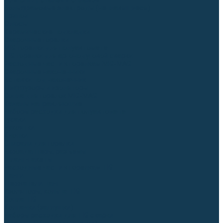
Для СПЕЦ. сталей и сплавов
Вольфрамовые электроды (неплавящиеся)
Припои
Флюсы
Керамические подкладки
Сварочные горелки
MIG горелки для полуавтомата
TIG горелки для аргонодуговой сварки
Расходные части к горелкам MIG-MAG
Сварочные наконечники
Вставки под наконечник
Диффузоры и изоляторы
Сопла для горелок MIG-MAG
Каналы направляющие
Наборы расходки для полуавтомата
Гусаки
Рукоятки
Кнопки
Спирали для горелки
Евроадаптеры, разъёмы
Шланг-пакеты
Расходные части к горелкам TIG
Цанги
Держатели цанг
Изоляторы, кольца TIG
Сопла TIG
Колпачки (заглушки)
Наборы расходки для TIG сварки