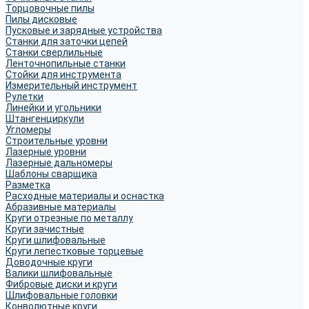
Торцовочные пилы
Пилы дисковые
Пусковые и зарядные устройства
Станки для заточки цепей
Станки сверлильные
Ленточнопильные станки
Стойки для инструмента
Измерительный инструмент
Рулетки
Линейки и угольники
Штангенциркули
Угломеры
Строительные уровни
Лазерные уровни
Лазерные дальномеры
Шаблоны сварщика
Разметка
Расходные материалы и оснастка
Абразивные материалы
Круги отрезные по металлу
Круги зачистные
Круги шлифовальные
Круги лепестковые торцевые
Доводочные круги
Валики шлифовальные
Фибровые диски и круги
Шлифовальные головки
Конволютные круги