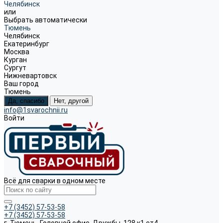
Челябинск
или
Выбрать автоматически
Тюмень
Челябинск
Екатеринбург
Москва
Курган
Сургут
Нижневартовск
Ваш город
Тюмень
Да, спасибо
Нет, другой
info@1svarochnii.ru
Войти
Всё для сварки в одном месте
+7 (3452) 57-53-58
+7 (3452) 57-53-58