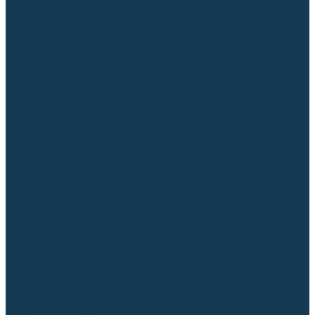
Для СПЕЦ. сталей и сплавов
Вольфрамовые электроды (неплавящиеся)
Припои
Флюсы
Керамические подкладки
Сварочные горелки
MIG горелки для полуавтомата
TIG горелки для аргонодуговой сварки
Расходные части к горелкам MIG-MAG
Сварочные наконечники
Вставки под наконечник
Диффузоры и изоляторы
Сопла для горелок MIG-MAG
Каналы направляющие
Наборы расходки для полуавтомата
Гусаки
Рукоятки
Кнопки
Спирали для горелки
Евроадаптеры, разъёмы
Шланг-пакеты
Расходные части к горелкам TIG
Цанги
Держатели цанг
Изоляторы, кольца TIG
Сопла TIG
Колпачки (заглушки)
Наборы расходки для TIG сварки