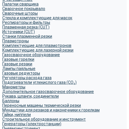
Палатки сварщика
Сварочное покрывало
Сварочные шторы
Стекла и комплектующие для масок
Респираторы и фильтры
Плазменная резка (CUT)
Источники (CUT)
Станки плазменной резки
Плазмотроны
Комплектующие для плазмотронов
Комплектующие для лазерной резки
Газосварочное оборудование
Газовые горелки
Газовые резаки
Лампы паяльные
Газовые редукторы
Регуляторы расхода газа
Подогреватели углекислого газа (CO₂)
Манометры
Дополнительное газосварочное оборудование
Рукава, шланги, соединители
Баллоны
Переносные машины термической резки
Мундштуки для резаков и наконечники к горелкам
Гайки, ниппели
Строительное оборудование и инструмент
Генераторы (электростанции)
Пневмоинструмент