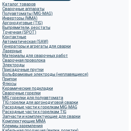
Каталог товаров
Сварочные аппараты
Полуавтоматы (MIG-MAG)
Инверторы (MMA)
Аргонодуговые (TIG)
Выпрямители, реостаты
Точечная (SPOT)
Контактные
Автоматическая (SAW)
Генераторы и агрегаты для сварки
Лазерные
Материалы для сварочных работ
Сварочная проволока
Электроды
Присадочные прутки
Вольфрамовые электроды (неплавящиеся)
Припои
Флюсы
Керамические подкладки
Сварочные горелки
MIG горелки для полуавтомата
TIG горелки для аргонодуговой сварки
Расходные части к горелкам MIG-MAG
Расходные части к горелкам TIG
Запчасти и комплектующие для сварки
Комплектующие ММА
Клеммы заземления
Кабельная продукция (вилки, розетки)