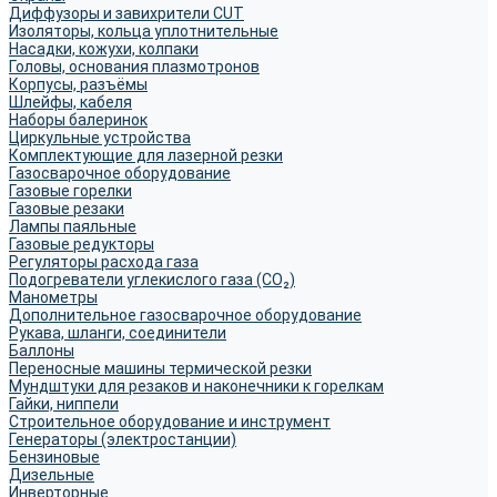
Диффузоры и завихрители CUT
Изоляторы, кольца уплотнительные
Насадки, кожухи, колпаки
Головы, основания плазмотронов
Корпусы, разъёмы
Шлейфы, кабеля
Наборы балеринок
Циркульные устройства
Комплектующие для лазерной резки
Газосварочное оборудование
Газовые горелки
Газовые резаки
Лампы паяльные
Газовые редукторы
Регуляторы расхода газа
Подогреватели углекислого газа (CO₂)
Манометры
Дополнительное газосварочное оборудование
Рукава, шланги, соединители
Баллоны
Переносные машины термической резки
Мундштуки для резаков и наконечники к горелкам
Гайки, ниппели
Строительное оборудование и инструмент
Генераторы (электростанции)
Бензиновые
Дизельные
Инверторные