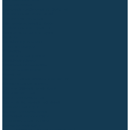
Торцовочные пилы
Пилы дисковые
Пусковые и зарядные устройства
Станки для заточки цепей
Станки сверлильные
Ленточнопильные станки
Стойки для инструмента
Измерительный инструмент
Рулетки
Линейки и угольники
Штангенциркули
Угломеры
Строительные уровни
Лазерные уровни
Лазерные дальномеры
Шаблоны сварщика
Разметка
Расходные материалы и оснастка
Абразивные материалы
Круги отрезные по металлу
Круги зачистные
Круги шлифовальные
Круги лепестковые торцевые
Доводочные круги
Валики шлифовальные
Фибровые диски и круги
Шлифовальные головки
Конволютные круги