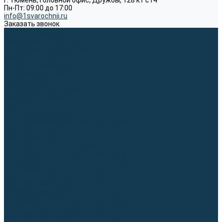
г. Тюмень, Головной офис, Дружбы, 128 к1 ст4
Пн-Пт: 09:00 до 17:00
info@1svarochnii.ru
Заказать звонок
Каталог товаров
Сварочные аппараты
Полуавтоматы (MIG-MAG)
Инверторы (MMA)
Аргонодуговые (TIG)
Выпрямители, реостаты
Точечная (SPOT)
Материалы для сварочных работ
Сварочная проволока
Электроды
Присадочные прутки
Вольфрамовые электроды (неплавящиеся)
Припои
Сварочные горелки
MIG горелки для полуавтомата
TIG горелки для аргонодуговой сварки
Расходные части к горелкам MIG-MAG
Расходные части к горелкам TIG
Запчасти и комплектующие для сварки
Комплектующие ММА
Клеммы заземления
Кабельная продукция (вилки, розетки)
Аксессуары для автоматической сварки
Комплектующие SPOT