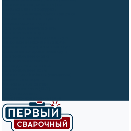
Ленты абразивные (для шлифмашин)
Корончатые сверла и штифты
Твёрдосплавные борфрезы
Щетки технические, щетки-крацовки
Резьбонарезной инструмент
Сверла, коронки и буры
Полировальные материалы
Полировальные круги
Войлочные полировальные круги
Фетровые полировальные круги
Муслиновые полировальные круги
Cизалевые полировальные круги
Полировальные головки
Полировальные валики
Щётки для чистки кругов
Полировальные пасты
Наборы для обработки (полировки)
Сварочные аппараты
Материалы для сварки
Плазменная резка (CUT)
Средства защиты
Газосварочное оборудование