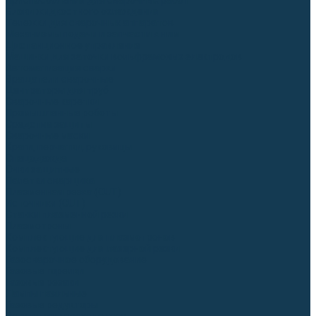
Приспособления для сварочных работ
Блоки жидкостного охлаждения
Тележки для сварочных аппаратов
Механизмы подачи и запчасти к ним
Дистанционное управление
Машинки для заточки вольфрамовых электродов
Автоматизация сварки
Вращатели сварочные
Центраторы для труб
Сварочные каретки
Промышленные роботы
Средства защиты
Сварочные маски
Краги, перчатки, руковицы
Спецодежда
Очки защитные
Палатки сварщика
Плазменная резка (CUT)
Источники (CUT)
Станки плазменной резки
Плазмотроны
Комплектующие для плазмотронов
Комплектующие для лазерной резки
Газосварочное оборудование
Газовые горелки
Газовые резаки
Лампы паяльные
Газовые редукторы