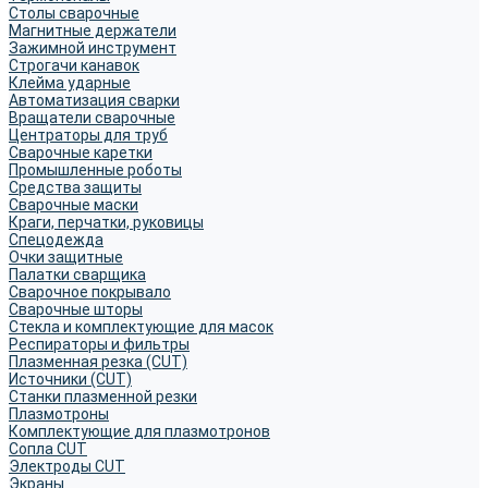
Столы сварочные
Магнитные держатели
Зажимной инструмент
Строгачи канавок
Клейма ударные
Автоматизация сварки
Вращатели сварочные
Центраторы для труб
Сварочные каретки
Промышленные роботы
Средства защиты
Сварочные маски
Краги, перчатки, руковицы
Спецодежда
Очки защитные
Палатки сварщика
Сварочное покрывало
Сварочные шторы
Стекла и комплектующие для масок
Респираторы и фильтры
Плазменная резка (CUT)
Источники (CUT)
Станки плазменной резки
Плазмотроны
Комплектующие для плазмотронов
Сопла CUT
Электроды CUT
Экраны