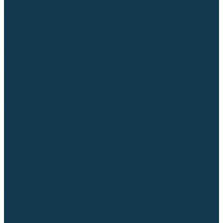
Блоки автоматики для генераторов
Аксессуары для генераторов
Пневмоинструмент
Компрессоры
Безмасляные компрессоры
Масляные ременные компрессоры
Масляные коаксиальные компрессоры
Автомобильные компрессоры
Комплектующие для компрессоров
Пневмошлифмашины
Пневмодрели
Пневмогайковерты
Пневмопистолеты
Наборы пневмоинструмента
Шланги
Аксессуары к пневмоинструменту
Аккумуляторный инструмент
Аккумуляторные УШМ (болгарки)
Аккумуляторные дрели-шуруповерты
Аккумуляторные перфораторы
Аккумуляторные дисковые пилы
Аккумуляторные батареи, зарядные устройства
Сетевой инструмент
УШМ и шлифмашины
Дрели, миксеры, шуруповерты сетевые
Перфораторы
Отбойные молотки
Точильные станки