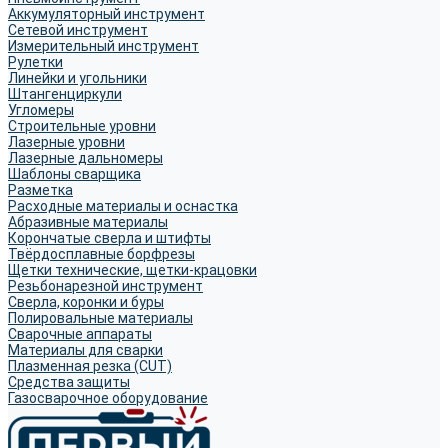
Аккумуляторный инструмент
Сетевой инструмент
Измерительный инструмент
Рулетки
Линейки и угольники
Штангенциркули
Угломеры
Строительные уровни
Лазерные уровни
Лазерные дальномеры
Шаблоны сварщика
Разметка
Расходные материалы и оснастка
Абразивные материалы
Корончатые сверла и штифты
Твёрдосплавные борфрезы
Щетки технические, щетки-крацовки
Резьбонарезной инструмент
Сверла, коронки и буры
Полировальные материалы
Сварочные аппараты
Материалы для сварки
Плазменная резка (CUT)
Средства защиты
Газосварочное оборудование