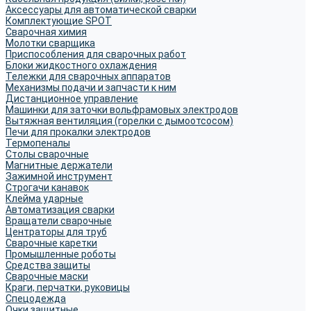
Аксессуары для автоматической сварки
Комплектующие SPOT
Сварочная химия
Молотки сварщика
Приспособления для сварочных работ
Блоки жидкостного охлаждения
Тележки для сварочных аппаратов
Механизмы подачи и запчасти к ним
Дистанционное управление
Машинки для заточки вольфрамовых электродов
Вытяжная вентиляция (горелки с дымоотсосом)
Печи для прокалки электродов
Термопеналы
Столы сварочные
Магнитные держатели
Зажимной инструмент
Строгачи канавок
Клейма ударные
Автоматизация сварки
Вращатели сварочные
Центраторы для труб
Сварочные каретки
Промышленные роботы
Средства защиты
Сварочные маски
Краги, перчатки, руковицы
Спецодежда
Очки защитные