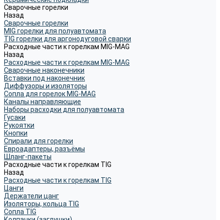
Сварочные горелки
Назад
Сварочные горелки
MIG горелки для полуавтомата
TIG горелки для аргонодуговой сварки
Расходные части к горелкам MIG-MAG
Назад
Расходные части к горелкам MIG-MAG
Сварочные наконечники
Вставки под наконечник
Диффузоры и изоляторы
Сопла для горелок MIG-MAG
Каналы направляющие
Наборы расходки для полуавтомата
Гусаки
Рукоятки
Кнопки
Спирали для горелки
Евроадаптеры, разъёмы
Шланг-пакеты
Расходные части к горелкам TIG
Назад
Расходные части к горелкам TIG
Цанги
Держатели цанг
Изоляторы, кольца TIG
Сопла TIG
Колпачки (заглушки)