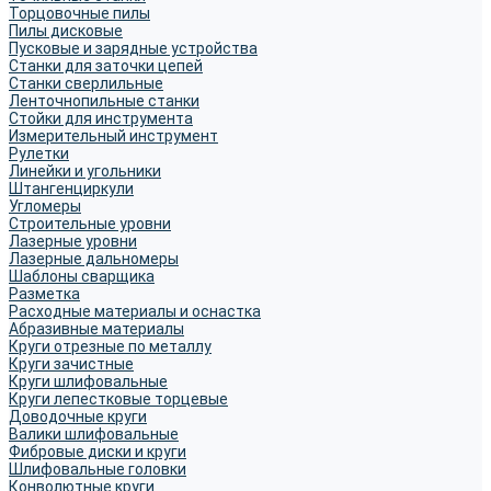
Торцовочные пилы
Пилы дисковые
Пусковые и зарядные устройства
Станки для заточки цепей
Станки сверлильные
Ленточнопильные станки
Стойки для инструмента
Измерительный инструмент
Рулетки
Линейки и угольники
Штангенциркули
Угломеры
Строительные уровни
Лазерные уровни
Лазерные дальномеры
Шаблоны сварщика
Разметка
Расходные материалы и оснастка
Абразивные материалы
Круги отрезные по металлу
Круги зачистные
Круги шлифовальные
Круги лепестковые торцевые
Доводочные круги
Валики шлифовальные
Фибровые диски и круги
Шлифовальные головки
Конволютные круги