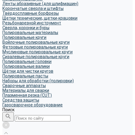
Ленты абразивные (для шлифмашин)
Корончатые сверла и штифты
Твёрдосплавные борфрезы
Щетки технические, щетки-крацовки
Резьбонарезной инструмент
Сверла, коронки и буры
Полировальные материалы
Полировальные круги
Войлочные полировальные круги
Фетровые полировальные круги
Муслиновые полировальные круги
Cизалевые полировальные круги
Полировальные головки
Полировальные валики
Щётки для чистки кругов
Полировальные пасты
Наборы для обработки (полировки)
Сварочные аппараты
Материалы для сварки
Плазменная резка (CUT)
Средства защиты
Газосварочное оборудование
Поиск