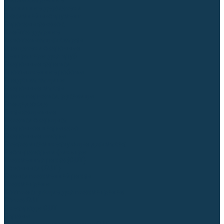
Столы сварочные
Магнитные держатели
Зажимной инструмент
Строгачи канавок
Клейма ударные
Автоматизация сварки
Вращатели сварочные
Центраторы для труб
Сварочные каретки
Промышленные роботы
Средства защиты
Сварочные маски
Краги, перчатки, руковицы
Спецодежда
Очки защитные
Палатки сварщика
Сварочное покрывало
Сварочные шторы
Стекла и комплектующие для масок
Респираторы и фильтры
Плазменная резка (CUT)
Источники (CUT)
Станки плазменной резки
Плазмотроны
Комплектующие для плазмотронов
Сопла CUT
Электроды CUT
Экраны