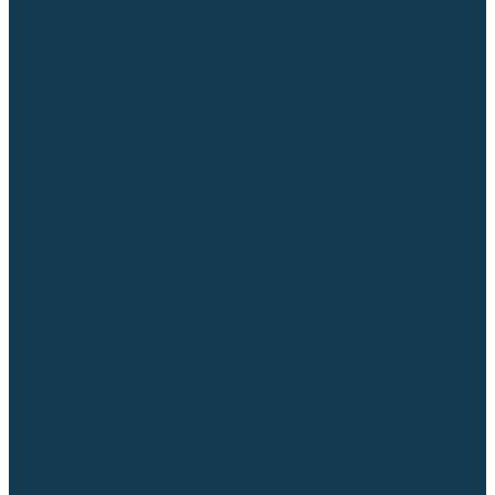
Регуляторы расхода газа
Строительное оборудование и инструмент
Генераторы (электростанции)
Пневмоинструмент
Аккумуляторный инструмент
Сетевой инструмент
Измерительный инструмент
Рулетки
Линейки и угольники
Штангенциркули
Угломеры
Строительные уровни
Расходные материалы и оснастка
Абразивные материалы
Корончатые сверла и штифты
Твёрдосплавные борфрезы
Щетки технические, щетки-крацовки
Резьбонарезной инструмент
Сварочные аппараты
Материалы для сварки
Плазменная резка (CUT)
Средства защиты
Газосварочное оборудование
...
Каталог товаров
Сварочные аппараты
Полуавтоматы (MIG-MAG)
Инверторы (MMA)