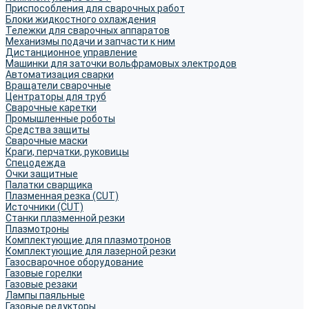
Приспособления для сварочных работ
Блоки жидкостного охлаждения
Тележки для сварочных аппаратов
Механизмы подачи и запчасти к ним
Дистанционное управление
Машинки для заточки вольфрамовых электродов
Автоматизация сварки
Вращатели сварочные
Центраторы для труб
Сварочные каретки
Промышленные роботы
Средства защиты
Сварочные маски
Краги, перчатки, руковицы
Спецодежда
Очки защитные
Палатки сварщика
Плазменная резка (CUT)
Источники (CUT)
Станки плазменной резки
Плазмотроны
Комплектующие для плазмотронов
Комплектующие для лазерной резки
Газосварочное оборудование
Газовые горелки
Газовые резаки
Лампы паяльные
Газовые редукторы