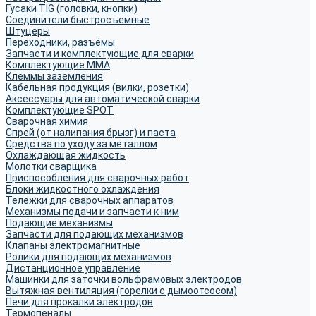
Гусаки TIG (головки, кнопки)
Соединители быстросъемные
Штуцеры
Переходники, разъёмы
Запчасти и комплектующие для сварки
Комплектующие ММА
Клеммы заземления
Кабельная продукция (вилки, розетки)
Аксессуары для автоматической сварки
Комплектующие SPOT
Сварочная химия
Спрей (от налипания брызг) и паста
Средства по уходу за металлом
Охлаждающая жидкость
Молотки сварщика
Приспособления для сварочных работ
Блоки жидкостного охлаждения
Тележки для сварочных аппаратов
Механизмы подачи и запчасти к ним
Подающие механизмы
Запчасти для подающих механизмов
Клапаны электромагнитные
Ролики для подающих механизмов
Дистанционное управление
Машинки для заточки вольфрамовых электродов
Вытяжная вентиляция (горелки с дымоотсосом)
Печи для прокалки электродов
Термопеналы