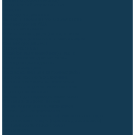
Гусаки TIG (головки, кнопки)
Соединители быстросъемные
Штуцеры
Переходники, разъёмы
Запчасти и комплектующие для сварки
Комплектующие ММА
Клеммы заземления
Кабельная продукция (вилки, розетки)
Аксессуары для автоматической сварки
Комплектующие SPOT
Сварочная химия
Спрей (от налипания брызг) и паста
Средства по уходу за металлом
Охлаждающая жидкость
Молотки сварщика
Приспособления для сварочных работ
Блоки жидкостного охлаждения
Тележки для сварочных аппаратов
Механизмы подачи и запчасти к ним
Подающие механизмы
Запчасти для подающих механизмов
Клапаны электромагнитные
Ролики для подающих механизмов
Дистанционное управление
Машинки для заточки вольфрамовых электродов
Вытяжная вентиляция (горелки с дымоотсосом)
Печи для прокалки электродов
Термопеналы