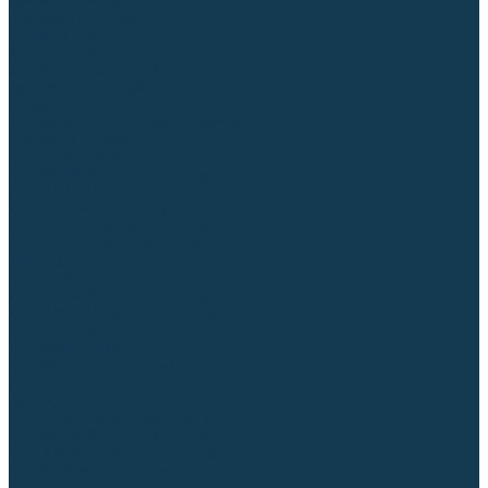
Аргонодуговые (TIG)
Выпрямители, реостаты
Точечная (SPOT)
Контактные
Автоматическая (SAW)
Генераторы и агрегаты для сварки
Лазерные
Материалы для сварочных работ
Сварочная проволока
Для УГЛЕРОДИСТЫХ сталей
Для НЕРЖАВЕЮЩИХ сталей
Для АЛЮМИНИЕВЫХ сплавов
Для МЕДНЫХ сплавов
Для СПЕЦ. сталей и сплавов
Самозащитная (порошковая)
Электроды
Для УГЛЕРОДИСТЫХ сталей
Для НЕРЖАВЕЮЩИХ сталей
Для АЛЮМИНИЕВЫХ сплавов
Для ЧУГУНА
Для НАПЛАВКИ
Для РЕЗКИ (угольные)
Для СПЕЦ. сталей и сплавов
Присадочные прутки
Для УГЛЕРОДИСТЫХ сталей
Для НЕРЖАВЕЮЩИХ сталей
Для АЛЮМИНИЕВЫХ сплавов
Для МЕДНЫХ сплавов