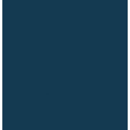
Диффузоры и завихрители CUT
Изоляторы, кольца уплотнительные
Насадки, кожухи, колпаки
Головы, основания плазмотронов
Корпусы, разъёмы
Шлейфы, кабеля
Наборы балеринок
Циркульные устройства
Комплектующие для лазерной резки
Газосварочное оборудование
Газовые горелки
Газовые резаки
Лампы паяльные
Газовые редукторы
Регуляторы расхода газа
Подогреватели углекислого газа (CO₂)
Манометры
Дополнительное газосварочное оборудование
Рукава, шланги, соединители
Баллоны
Переносные машины термической резки
Мундштуки для резаков и наконечники к горелкам
Гайки, ниппели
Строительное оборудование и инструмент
Генераторы (электростанции)
Бензиновые
Дизельные
Инверторные