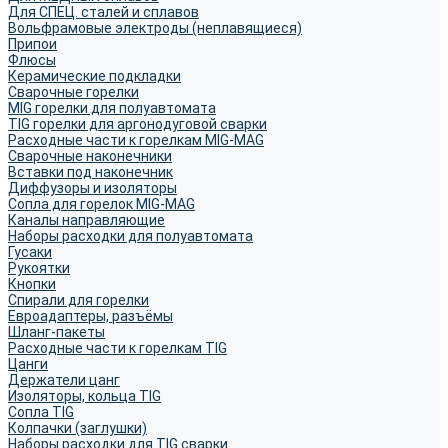
Для СПЕЦ. сталей и сплавов
Вольфрамовые электроды (неплавящиеся)
Припои
Флюсы
Керамические подкладки
Сварочные горелки
MIG горелки для полуавтомата
TIG горелки для аргонодуговой сварки
Расходные части к горелкам MIG-MAG
Сварочные наконечники
Вставки под наконечник
Диффузоры и изоляторы
Сопла для горелок MIG-MAG
Каналы направляющие
Наборы расходки для полуавтомата
Гусаки
Рукоятки
Кнопки
Спирали для горелки
Евроадаптеры, разъёмы
Шланг-пакеты
Расходные части к горелкам TIG
Цанги
Держатели цанг
Изоляторы, кольца TIG
Сопла TIG
Колпачки (заглушки)
Наборы расходки для TIG сварки