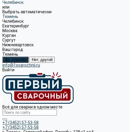
Челябинск
или
Выбрать автоматически
Тюмень
Челябинск
Екатеринбург
Москва
Курган
Сургут
Нижневартовск
Ваш город
Тюмень
Да, спасибо
Нет, другой
info@1svarochnii.ru
Войти
Всё для сварки в одном месте
+7 (3452) 57-53-58
+7 (3452) 57-53-58