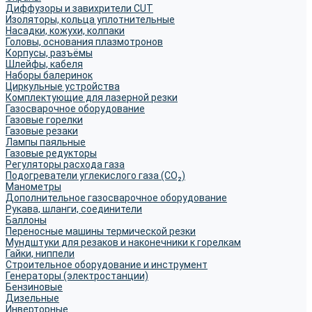
Диффузоры и завихрители CUT
Изоляторы, кольца уплотнительные
Насадки, кожухи, колпаки
Головы, основания плазмотронов
Корпусы, разъёмы
Шлейфы, кабеля
Наборы балеринок
Циркульные устройства
Комплектующие для лазерной резки
Газосварочное оборудование
Газовые горелки
Газовые резаки
Лампы паяльные
Газовые редукторы
Регуляторы расхода газа
Подогреватели углекислого газа (CO₂)
Манометры
Дополнительное газосварочное оборудование
Рукава, шланги, соединители
Баллоны
Переносные машины термической резки
Мундштуки для резаков и наконечники к горелкам
Гайки, ниппели
Строительное оборудование и инструмент
Генераторы (электростанции)
Бензиновые
Дизельные
Инверторные