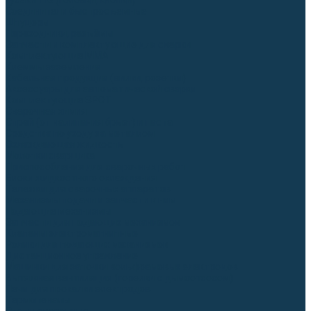
Гусаки TIG (головки, кнопки)
Соединители быстросъемные
Штуцеры
Переходники, разъёмы
Запчасти и комплектующие для сварки
Комплектующие ММА
Клеммы заземления
Кабельная продукция (вилки, розетки)
Аксессуары для автоматической сварки
Комплектующие SPOT
Сварочная химия
Спрей (от налипания брызг) и паста
Средства по уходу за металлом
Охлаждающая жидкость
Молотки сварщика
Приспособления для сварочных работ
Блоки жидкостного охлаждения
Тележки для сварочных аппаратов
Механизмы подачи и запчасти к ним
Подающие механизмы
Запчасти для подающих механизмов
Клапаны электромагнитные
Ролики для подающих механизмов
Дистанционное управление
Машинки для заточки вольфрамовых электродов
Вытяжная вентиляция (горелки с дымоотсосом)
Печи для прокалки электродов
Термопеналы