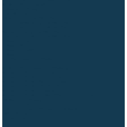
Блоки автоматики для генераторов
Аксессуары для генераторов
Пневмоинструмент
Компрессоры
Безмасляные компрессоры
Масляные ременные компрессоры
Масляные коаксиальные компрессоры
Автомобильные компрессоры
Комплектующие для компрессоров
Пневмошлифмашины
Пневмодрели
Пневмогайковерты
Пневмопистолеты
Наборы пневмоинструмента
Шланги
Аксессуары к пневмоинструменту
Аккумуляторный инструмент
Аккумуляторные УШМ (болгарки)
Аккумуляторные дрели-шуруповерты
Аккумуляторные перфораторы
Аккумуляторные дисковые пилы
Аккумуляторные батареи, зарядные устройства
Сетевой инструмент
УШМ и шлифмашины
Дрели, миксеры, шуруповерты сетевые
Перфораторы
Отбойные молотки
Точильные станки