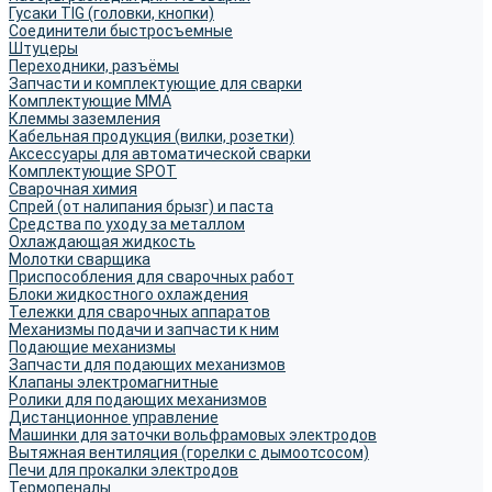
Гусаки TIG (головки, кнопки)
Соединители быстросъемные
Штуцеры
Переходники, разъёмы
Запчасти и комплектующие для сварки
Комплектующие ММА
Клеммы заземления
Кабельная продукция (вилки, розетки)
Аксессуары для автоматической сварки
Комплектующие SPOT
Сварочная химия
Спрей (от налипания брызг) и паста
Средства по уходу за металлом
Охлаждающая жидкость
Молотки сварщика
Приспособления для сварочных работ
Блоки жидкостного охлаждения
Тележки для сварочных аппаратов
Механизмы подачи и запчасти к ним
Подающие механизмы
Запчасти для подающих механизмов
Клапаны электромагнитные
Ролики для подающих механизмов
Дистанционное управление
Машинки для заточки вольфрамовых электродов
Вытяжная вентиляция (горелки с дымоотсосом)
Печи для прокалки электродов
Термопеналы