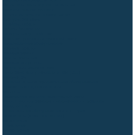
Диффузоры и завихрители CUT
Изоляторы, кольца уплотнительные
Насадки, кожухи, колпаки
Головы, основания плазмотронов
Корпусы, разъёмы
Шлейфы, кабеля
Наборы балеринок
Циркульные устройства
Комплектующие для лазерной резки
Газосварочное оборудование
Газовые горелки
Газовые резаки
Лампы паяльные
Газовые редукторы
Регуляторы расхода газа
Подогреватели углекислого газа (CO₂)
Манометры
Дополнительное газосварочное оборудование
Рукава, шланги, соединители
Баллоны
Переносные машины термической резки
Мундштуки для резаков и наконечники к горелкам
Гайки, ниппели
Строительное оборудование и инструмент
Генераторы (электростанции)
Бензиновые
Дизельные
Инверторные