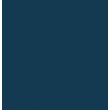
Столы сварочные
Магнитные держатели
Зажимной инструмент
Строгачи канавок
Клейма ударные
Автоматизация сварки
Вращатели сварочные
Центраторы для труб
Сварочные каретки
Промышленные роботы
Средства защиты
Сварочные маски
Краги, перчатки, руковицы
Спецодежда
Очки защитные
Палатки сварщика
Сварочное покрывало
Сварочные шторы
Стекла и комплектующие для масок
Респираторы и фильтры
Плазменная резка (CUT)
Источники (CUT)
Станки плазменной резки
Плазмотроны
Комплектующие для плазмотронов
Сопла CUT
Электроды CUT
Экраны