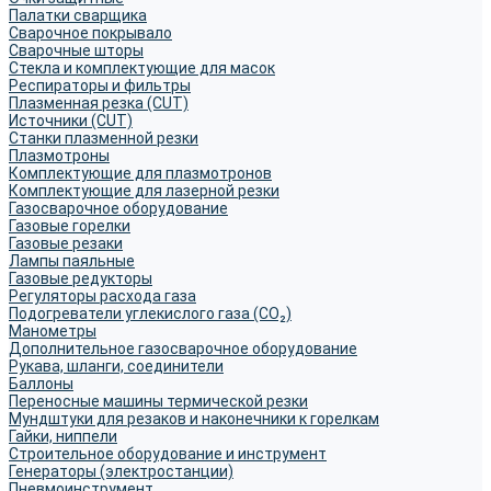
Палатки сварщика
Сварочное покрывало
Сварочные шторы
Стекла и комплектующие для масок
Респираторы и фильтры
Плазменная резка (CUT)
Источники (CUT)
Станки плазменной резки
Плазмотроны
Комплектующие для плазмотронов
Комплектующие для лазерной резки
Газосварочное оборудование
Газовые горелки
Газовые резаки
Лампы паяльные
Газовые редукторы
Регуляторы расхода газа
Подогреватели углекислого газа (CO₂)
Манометры
Дополнительное газосварочное оборудование
Рукава, шланги, соединители
Баллоны
Переносные машины термической резки
Мундштуки для резаков и наконечники к горелкам
Гайки, ниппели
Строительное оборудование и инструмент
Генераторы (электростанции)
Пневмоинструмент