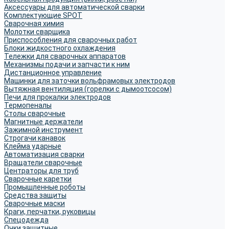
Аксессуары для автоматической сварки
Комплектующие SPOT
Сварочная химия
Молотки сварщика
Приспособления для сварочных работ
Блоки жидкостного охлаждения
Тележки для сварочных аппаратов
Механизмы подачи и запчасти к ним
Дистанционное управление
Машинки для заточки вольфрамовых электродов
Вытяжная вентиляция (горелки с дымоотсосом)
Печи для прокалки электродов
Термопеналы
Столы сварочные
Магнитные держатели
Зажимной инструмент
Строгачи канавок
Клейма ударные
Автоматизация сварки
Вращатели сварочные
Центраторы для труб
Сварочные каретки
Промышленные роботы
Средства защиты
Сварочные маски
Краги, перчатки, руковицы
Спецодежда
Очки защитные