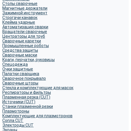
Столы сварочные
Магнитные держатели
Зажимной инструмент
Строгачи канавок
Клейма ударные
Автоматизация сварки
Вращатели сварочные
Центраторы для труб
Сварочные каретки
Промышленные роботы
Средства защиты
Сварочные маски
Краги, перчатки, руковицы
Спецодежда
Очки защитные
Палатки сварщика
Сварочное покрывало
Сварочные шторы
Стекла и комплектующие для масок
Респираторы и фильтры
Плазменная резка (CUT)
Источники (CUT)
Станки плазменной резки
Плазмотроны
Комплектующие для плазмотронов
Сопла CUT
Электроды CUT
Экраны