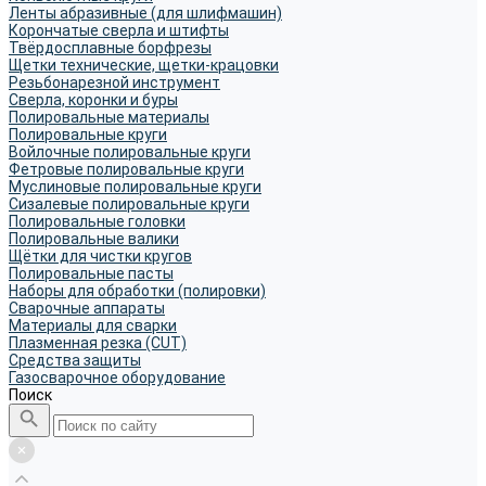
Ленты абразивные (для шлифмашин)
Корончатые сверла и штифты
Твёрдосплавные борфрезы
Щетки технические, щетки-крацовки
Резьбонарезной инструмент
Сверла, коронки и буры
Полировальные материалы
Полировальные круги
Войлочные полировальные круги
Фетровые полировальные круги
Муслиновые полировальные круги
Cизалевые полировальные круги
Полировальные головки
Полировальные валики
Щётки для чистки кругов
Полировальные пасты
Наборы для обработки (полировки)
Сварочные аппараты
Материалы для сварки
Плазменная резка (CUT)
Средства защиты
Газосварочное оборудование
Поиск