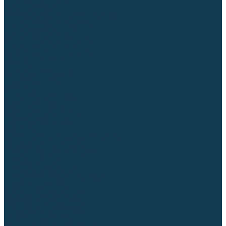
Торцовочные пилы
Пилы дисковые
Пусковые и зарядные устройства
Станки для заточки цепей
Станки сверлильные
Ленточнопильные станки
Стойки для инструмента
Измерительный инструмент
Рулетки
Линейки и угольники
Штангенциркули
Угломеры
Строительные уровни
Лазерные уровни
Лазерные дальномеры
Шаблоны сварщика
Разметка
Расходные материалы и оснастка
Абразивные материалы
Круги отрезные по металлу
Круги зачистные
Круги шлифовальные
Круги лепестковые торцевые
Доводочные круги
Валики шлифовальные
Фибровые диски и круги
Шлифовальные головки
Конволютные круги