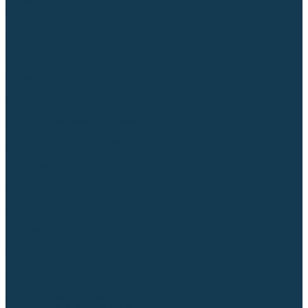
Аргонодуговые (TIG)
Выпрямители, реостаты
Точечная (SPOT)
Контактные
Автоматическая (SAW)
Генераторы и агрегаты для сварки
Лазерные
Материалы для сварочных работ
Сварочная проволока
Для УГЛЕРОДИСТЫХ сталей
Для НЕРЖАВЕЮЩИХ сталей
Для АЛЮМИНИЕВЫХ сплавов
Для МЕДНЫХ сплавов
Для СПЕЦ. сталей и сплавов
Самозащитная (порошковая)
Электроды
Для УГЛЕРОДИСТЫХ сталей
Для НЕРЖАВЕЮЩИХ сталей
Для АЛЮМИНИЕВЫХ сплавов
Для ЧУГУНА
Для НАПЛАВКИ
Для РЕЗКИ (угольные)
Для СПЕЦ. сталей и сплавов
Присадочные прутки
Для УГЛЕРОДИСТЫХ сталей
Для НЕРЖАВЕЮЩИХ сталей
Для АЛЮМИНИЕВЫХ сплавов
Для МЕДНЫХ сплавов