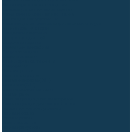
Приспособления для сварочных работ
Блоки жидкостного охлаждения
Тележки для сварочных аппаратов
Механизмы подачи и запчасти к ним
Дистанционное управление
Машинки для заточки вольфрамовых электродов
Автоматизация сварки
Вращатели сварочные
Центраторы для труб
Сварочные каретки
Промышленные роботы
Средства защиты
Сварочные маски
Краги, перчатки, руковицы
Спецодежда
Очки защитные
Палатки сварщика
Плазменная резка (CUT)
Источники (CUT)
Станки плазменной резки
Плазмотроны
Комплектующие для плазмотронов
Комплектующие для лазерной резки
Газосварочное оборудование
Газовые горелки
Газовые резаки
Лампы паяльные
Газовые редукторы