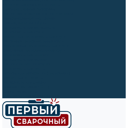
Ленты абразивные (для шлифмашин)
Корончатые сверла и штифты
Твёрдосплавные борфрезы
Щетки технические, щетки-крацовки
Резьбонарезной инструмент
Сверла, коронки и буры
Полировальные материалы
Полировальные круги
Войлочные полировальные круги
Фетровые полировальные круги
Муслиновые полировальные круги
Cизалевые полировальные круги
Полировальные головки
Полировальные валики
Щётки для чистки кругов
Полировальные пасты
Наборы для обработки (полировки)
Сварочные аппараты
Материалы для сварки
Плазменная резка (CUT)
Средства защиты
Газосварочное оборудование