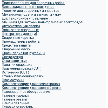
Приспособления для сварочных работ
Блоки жидкостного охлаждения
Тележки для сварочных аппаратов
Механизмы подачи и запчасти к ним
Дистанционное управление
Машинки для заточки вольфрамовых электродов
Автоматизация сварки
Вращатели сварочные
Центраторы для труб
Сварочные каретки
Промышленные роботы
Средства защиты
Сварочные маски
Краги, перчатки, руковицы
Спецодежда
Очки защитные
Палатки сварщика
Плазменная резка (CUT)
Источники (CUT)
Станки плазменной резки
Плазмотроны
Комплектующие для плазмотронов
Комплектующие для лазерной резки
Газосварочное оборудование
Газовые горелки
Газовые резаки
Лампы паяльные
Газовые редукторы