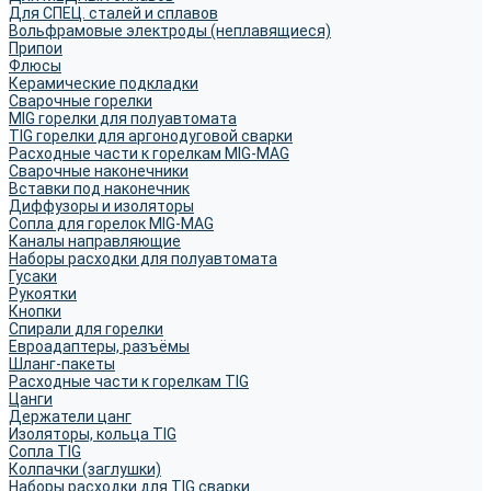
Для СПЕЦ. сталей и сплавов
Вольфрамовые электроды (неплавящиеся)
Припои
Флюсы
Керамические подкладки
Сварочные горелки
MIG горелки для полуавтомата
TIG горелки для аргонодуговой сварки
Расходные части к горелкам MIG-MAG
Сварочные наконечники
Вставки под наконечник
Диффузоры и изоляторы
Сопла для горелок MIG-MAG
Каналы направляющие
Наборы расходки для полуавтомата
Гусаки
Рукоятки
Кнопки
Спирали для горелки
Евроадаптеры, разъёмы
Шланг-пакеты
Расходные части к горелкам TIG
Цанги
Держатели цанг
Изоляторы, кольца TIG
Сопла TIG
Колпачки (заглушки)
Наборы расходки для TIG сварки