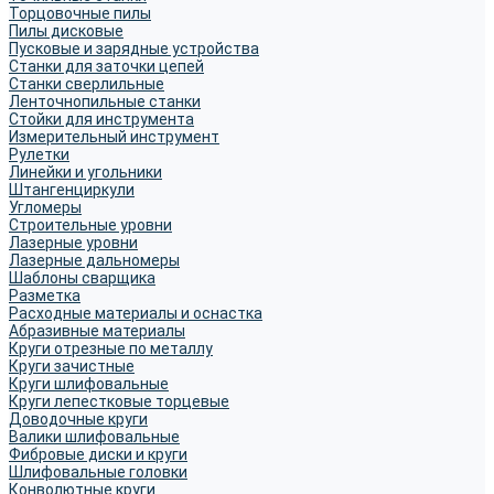
Торцовочные пилы
Пилы дисковые
Пусковые и зарядные устройства
Станки для заточки цепей
Станки сверлильные
Ленточнопильные станки
Стойки для инструмента
Измерительный инструмент
Рулетки
Линейки и угольники
Штангенциркули
Угломеры
Строительные уровни
Лазерные уровни
Лазерные дальномеры
Шаблоны сварщика
Разметка
Расходные материалы и оснастка
Абразивные материалы
Круги отрезные по металлу
Круги зачистные
Круги шлифовальные
Круги лепестковые торцевые
Доводочные круги
Валики шлифовальные
Фибровые диски и круги
Шлифовальные головки
Конволютные круги