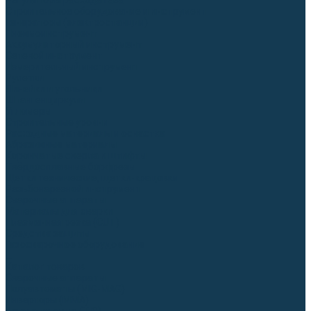
Регуляторы расхода газа
Строительное оборудование и инструмент
Генераторы (электростанции)
Пневмоинструмент
Аккумуляторный инструмент
Сетевой инструмент
Измерительный инструмент
Рулетки
Линейки и угольники
Штангенциркули
Угломеры
Строительные уровни
Расходные материалы и оснастка
Абразивные материалы
Корончатые сверла и штифты
Твёрдосплавные борфрезы
Щетки технические, щетки-крацовки
Резьбонарезной инструмент
Сварочные аппараты
Материалы для сварки
Плазменная резка (CUT)
Средства защиты
Газосварочное оборудование
...
Каталог товаров
Сварочные аппараты
Полуавтоматы (MIG-MAG)
Инверторы (MMA)