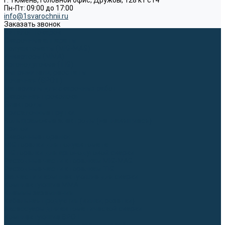
г. Тюмень, Головной офис, Дружбы, 128 к1 ст4
Пн-Пт: 09:00 до 17:00
info@1svarochnii.ru
Заказать звонок
Каталог товаров
Сварочные аппараты
Полуавтоматы (MIG-MAG)
Инверторы (MMA)
Аргонодуговые (TIG)
Выпрямители, реостаты
Точечная (SPOT)
Материалы для сварочных работ
Сварочная проволока
Электроды
Присадочные прутки
Вольфрамовые электроды (неплавящиеся)
Припои
Сварочные горелки
MIG горелки для полуавтомата
TIG горелки для аргонодуговой сварки
Расходные части к горелкам MIG-MAG
Расходные части к горелкам TIG
Запчасти и комплектующие для сварки
Комплектующие ММА
Клеммы заземления
Кабельная продукция (вилки, розетки)
Аксессуары для автоматической сварки
Комплектующие SPOT