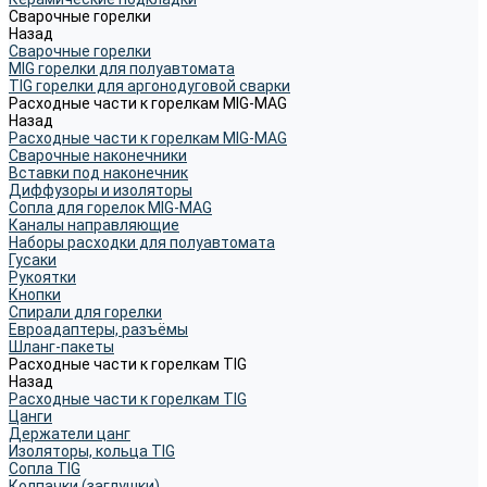
Сварочные горелки
Назад
Сварочные горелки
MIG горелки для полуавтомата
TIG горелки для аргонодуговой сварки
Расходные части к горелкам MIG-MAG
Назад
Расходные части к горелкам MIG-MAG
Сварочные наконечники
Вставки под наконечник
Диффузоры и изоляторы
Сопла для горелок MIG-MAG
Каналы направляющие
Наборы расходки для полуавтомата
Гусаки
Рукоятки
Кнопки
Спирали для горелки
Евроадаптеры, разъёмы
Шланг-пакеты
Расходные части к горелкам TIG
Назад
Расходные части к горелкам TIG
Цанги
Держатели цанг
Изоляторы, кольца TIG
Сопла TIG
Колпачки (заглушки)