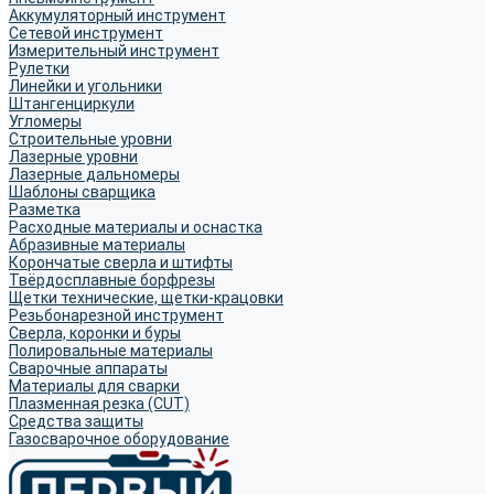
Аккумуляторный инструмент
Сетевой инструмент
Измерительный инструмент
Рулетки
Линейки и угольники
Штангенциркули
Угломеры
Строительные уровни
Лазерные уровни
Лазерные дальномеры
Шаблоны сварщика
Разметка
Расходные материалы и оснастка
Абразивные материалы
Корончатые сверла и штифты
Твёрдосплавные борфрезы
Щетки технические, щетки-крацовки
Резьбонарезной инструмент
Сверла, коронки и буры
Полировальные материалы
Сварочные аппараты
Материалы для сварки
Плазменная резка (CUT)
Средства защиты
Газосварочное оборудование