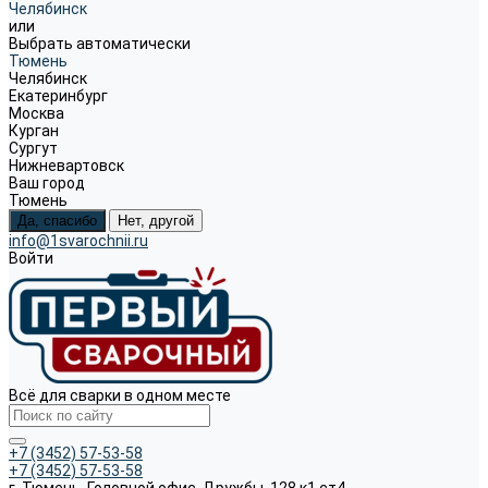
Челябинск
или
Выбрать автоматически
Тюмень
Челябинск
Екатеринбург
Москва
Курган
Сургут
Нижневартовск
Ваш город
Тюмень
Да, спасибо
Нет, другой
info@1svarochnii.ru
Войти
Всё для сварки в одном месте
+7 (3452) 57-53-58
+7 (3452) 57-53-58