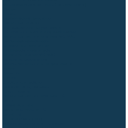
Для СПЕЦ. сталей и сплавов
Вольфрамовые электроды (неплавящиеся)
Припои
Флюсы
Керамические подкладки
Сварочные горелки
MIG горелки для полуавтомата
TIG горелки для аргонодуговой сварки
Расходные части к горелкам MIG-MAG
Сварочные наконечники
Вставки под наконечник
Диффузоры и изоляторы
Сопла для горелок MIG-MAG
Каналы направляющие
Наборы расходки для полуавтомата
Гусаки
Рукоятки
Кнопки
Спирали для горелки
Евроадаптеры, разъёмы
Шланг-пакеты
Расходные части к горелкам TIG
Цанги
Держатели цанг
Изоляторы, кольца TIG
Сопла TIG
Колпачки (заглушки)
Наборы расходки для TIG сварки