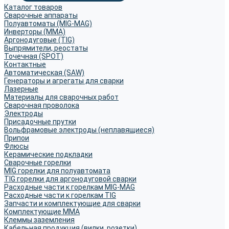
Каталог товаров
Сварочные аппараты
Полуавтоматы (MIG-MAG)
Инверторы (MMA)
Аргонодуговые (TIG)
Выпрямители, реостаты
Точечная (SPOT)
Контактные
Автоматическая (SAW)
Генераторы и агрегаты для сварки
Лазерные
Материалы для сварочных работ
Сварочная проволока
Электроды
Присадочные прутки
Вольфрамовые электроды (неплавящиеся)
Припои
Флюсы
Керамические подкладки
Сварочные горелки
MIG горелки для полуавтомата
TIG горелки для аргонодуговой сварки
Расходные части к горелкам MIG-MAG
Расходные части к горелкам TIG
Запчасти и комплектующие для сварки
Комплектующие ММА
Клеммы заземления
Кабельная продукция (вилки, розетки)