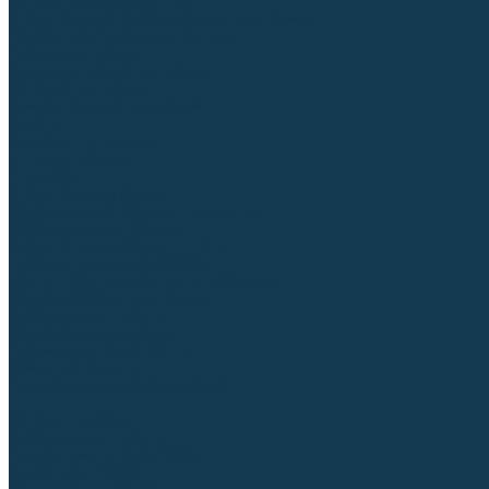
Регуляторы расхода газа
Строительное оборудование и инструмент
Генераторы (электростанции)
Пневмоинструмент
Аккумуляторный инструмент
Сетевой инструмент
Измерительный инструмент
Рулетки
Линейки и угольники
Штангенциркули
Угломеры
Строительные уровни
Расходные материалы и оснастка
Абразивные материалы
Корончатые сверла и штифты
Твёрдосплавные борфрезы
Щетки технические, щетки-крацовки
Резьбонарезной инструмент
Сварочные аппараты
Материалы для сварки
Плазменная резка (CUT)
Средства защиты
Газосварочное оборудование
...
Каталог товаров
Сварочные аппараты
Полуавтоматы (MIG-MAG)
Инверторы (MMA)