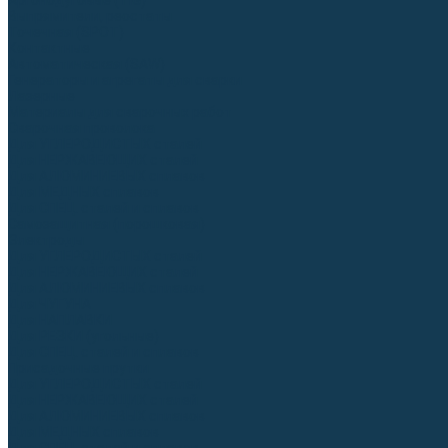
Аргонодуговые (TIG)
Выпрямители, реостаты
Точечная (SPOT)
Контактные
Автоматическая (SAW)
Генераторы и агрегаты для сварки
Лазерные
Материалы для сварочных работ
Сварочная проволока
Для УГЛЕРОДИСТЫХ сталей
Для НЕРЖАВЕЮЩИХ сталей
Для АЛЮМИНИЕВЫХ сплавов
Для МЕДНЫХ сплавов
Для СПЕЦ. сталей и сплавов
Самозащитная (порошковая)
Электроды
Для УГЛЕРОДИСТЫХ сталей
Для НЕРЖАВЕЮЩИХ сталей
Для АЛЮМИНИЕВЫХ сплавов
Для ЧУГУНА
Для НАПЛАВКИ
Для РЕЗКИ (угольные)
Для СПЕЦ. сталей и сплавов
Присадочные прутки
Для УГЛЕРОДИСТЫХ сталей
Для НЕРЖАВЕЮЩИХ сталей
Для АЛЮМИНИЕВЫХ сплавов
Для МЕДНЫХ сплавов