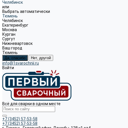
Челябинск
или
Выбрать автоматически
Тюмень
Челябинск
Екатеринбург
Москва
Курган
Сургут
Нижневартовск
Ваш город
Тюмень
Да, спасибо
Нет, другой
info@1svarochnii.ru
Войти
Всё для сварки в одном месте
+7 (3452) 57-53-58
+7 (3452) 57-53-58