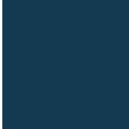
Приспособления для сварочных работ
Блоки жидкостного охлаждения
Тележки для сварочных аппаратов
Механизмы подачи и запчасти к ним
Дистанционное управление
Машинки для заточки вольфрамовых электродов
Автоматизация сварки
Вращатели сварочные
Центраторы для труб
Сварочные каретки
Промышленные роботы
Средства защиты
Сварочные маски
Краги, перчатки, руковицы
Спецодежда
Очки защитные
Палатки сварщика
Плазменная резка (CUT)
Источники (CUT)
Станки плазменной резки
Плазмотроны
Комплектующие для плазмотронов
Комплектующие для лазерной резки
Газосварочное оборудование
Газовые горелки
Газовые резаки
Лампы паяльные
Газовые редукторы