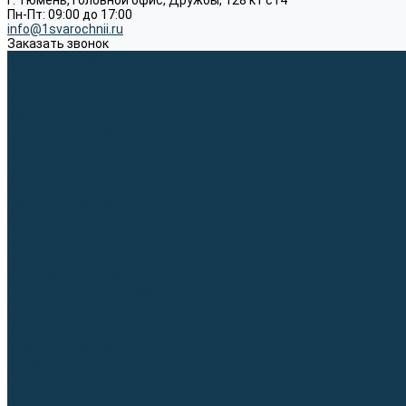
г. Тюмень, Головной офис, Дружбы, 128 к1 ст4
Пн-Пт: 09:00 до 17:00
info@1svarochnii.ru
Заказать звонок
Каталог товаров
Сварочные аппараты
Полуавтоматы (MIG-MAG)
Инверторы (MMA)
Аргонодуговые (TIG)
Выпрямители, реостаты
Точечная (SPOT)
Материалы для сварочных работ
Сварочная проволока
Электроды
Присадочные прутки
Вольфрамовые электроды (неплавящиеся)
Припои
Сварочные горелки
MIG горелки для полуавтомата
TIG горелки для аргонодуговой сварки
Расходные части к горелкам MIG-MAG
Расходные части к горелкам TIG
Запчасти и комплектующие для сварки
Комплектующие ММА
Клеммы заземления
Кабельная продукция (вилки, розетки)
Аксессуары для автоматической сварки
Комплектующие SPOT