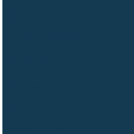
Для СПЕЦ. сталей и сплавов
Вольфрамовые электроды (неплавящиеся)
Припои
Флюсы
Керамические подкладки
Сварочные горелки
MIG горелки для полуавтомата
TIG горелки для аргонодуговой сварки
Расходные части к горелкам MIG-MAG
Сварочные наконечники
Вставки под наконечник
Диффузоры и изоляторы
Сопла для горелок MIG-MAG
Каналы направляющие
Наборы расходки для полуавтомата
Гусаки
Рукоятки
Кнопки
Спирали для горелки
Евроадаптеры, разъёмы
Шланг-пакеты
Расходные части к горелкам TIG
Цанги
Держатели цанг
Изоляторы, кольца TIG
Сопла TIG
Колпачки (заглушки)
Наборы расходки для TIG сварки