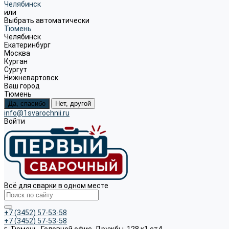
Челябинск
или
Выбрать автоматически
Тюмень
Челябинск
Екатеринбург
Москва
Курган
Сургут
Нижневартовск
Ваш город
Тюмень
Да, спасибо
Нет, другой
info@1svarochnii.ru
Войти
Всё для сварки в одном месте
+7 (3452) 57-53-58
+7 (3452) 57-53-58