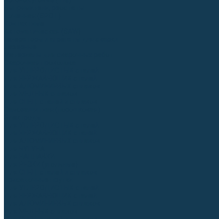
Аргонодуговые (TIG)
Выпрямители, реостаты
Точечная (SPOT)
Контактные
Автоматическая (SAW)
Генераторы и агрегаты для сварки
Лазерные
Материалы для сварочных работ
Сварочная проволока
Для УГЛЕРОДИСТЫХ сталей
Для НЕРЖАВЕЮЩИХ сталей
Для АЛЮМИНИЕВЫХ сплавов
Для МЕДНЫХ сплавов
Для СПЕЦ. сталей и сплавов
Самозащитная (порошковая)
Электроды
Для УГЛЕРОДИСТЫХ сталей
Для НЕРЖАВЕЮЩИХ сталей
Для АЛЮМИНИЕВЫХ сплавов
Для ЧУГУНА
Для НАПЛАВКИ
Для РЕЗКИ (угольные)
Для СПЕЦ. сталей и сплавов
Присадочные прутки
Для УГЛЕРОДИСТЫХ сталей
Для НЕРЖАВЕЮЩИХ сталей
Для АЛЮМИНИЕВЫХ сплавов
Для МЕДНЫХ сплавов