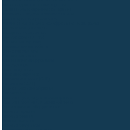
Приспособления для сварочных работ
Блоки жидкостного охлаждения
Тележки для сварочных аппаратов
Механизмы подачи и запчасти к ним
Дистанционное управление
Машинки для заточки вольфрамовых электродов
Автоматизация сварки
Вращатели сварочные
Центраторы для труб
Сварочные каретки
Промышленные роботы
Средства защиты
Сварочные маски
Краги, перчатки, руковицы
Спецодежда
Очки защитные
Палатки сварщика
Плазменная резка (CUT)
Источники (CUT)
Станки плазменной резки
Плазмотроны
Комплектующие для плазмотронов
Комплектующие для лазерной резки
Газосварочное оборудование
Газовые горелки
Газовые резаки
Лампы паяльные
Газовые редукторы