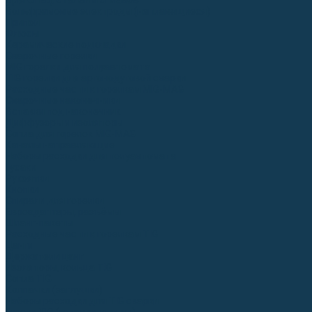
Для СПЕЦ. сталей и сплавов
Вольфрамовые электроды (неплавящиеся)
Припои
Флюсы
Керамические подкладки
Сварочные горелки
MIG горелки для полуавтомата
TIG горелки для аргонодуговой сварки
Расходные части к горелкам MIG-MAG
Сварочные наконечники
Вставки под наконечник
Диффузоры и изоляторы
Сопла для горелок MIG-MAG
Каналы направляющие
Наборы расходки для полуавтомата
Гусаки
Рукоятки
Кнопки
Спирали для горелки
Евроадаптеры, разъёмы
Шланг-пакеты
Расходные части к горелкам TIG
Цанги
Держатели цанг
Изоляторы, кольца TIG
Сопла TIG
Колпачки (заглушки)
Наборы расходки для TIG сварки