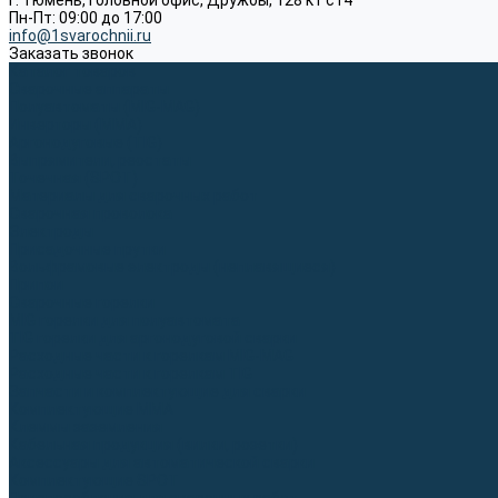
г. Тюмень, Головной офис, Дружбы, 128 к1 ст4
Пн-Пт: 09:00 до 17:00
info@1svarochnii.ru
Заказать звонок
Каталог товаров
Сварочные аппараты
Полуавтоматы (MIG-MAG)
Инверторы (MMA)
Аргонодуговые (TIG)
Выпрямители, реостаты
Точечная (SPOT)
Материалы для сварочных работ
Сварочная проволока
Электроды
Присадочные прутки
Вольфрамовые электроды (неплавящиеся)
Припои
Сварочные горелки
MIG горелки для полуавтомата
TIG горелки для аргонодуговой сварки
Расходные части к горелкам MIG-MAG
Расходные части к горелкам TIG
Запчасти и комплектующие для сварки
Комплектующие ММА
Клеммы заземления
Кабельная продукция (вилки, розетки)
Аксессуары для автоматической сварки
Комплектующие SPOT