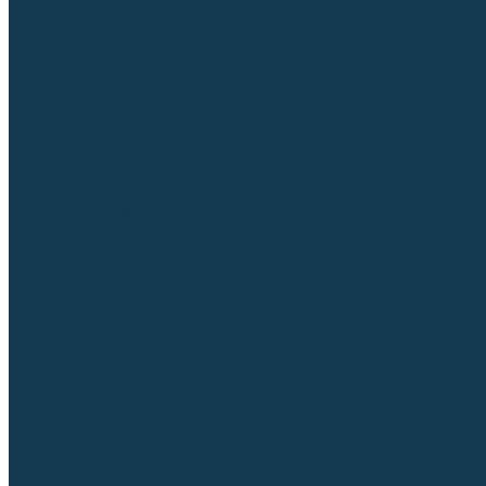
Регуляторы расхода газа
Строительное оборудование и инструмент
Генераторы (электростанции)
Пневмоинструмент
Аккумуляторный инструмент
Сетевой инструмент
Измерительный инструмент
Рулетки
Линейки и угольники
Штангенциркули
Угломеры
Строительные уровни
Расходные материалы и оснастка
Абразивные материалы
Корончатые сверла и штифты
Твёрдосплавные борфрезы
Щетки технические, щетки-крацовки
Резьбонарезной инструмент
Сварочные аппараты
Материалы для сварки
Плазменная резка (CUT)
Средства защиты
Газосварочное оборудование
...
Каталог товаров
Сварочные аппараты
Полуавтоматы (MIG-MAG)
Инверторы (MMA)