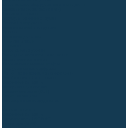
Регуляторы расхода газа
Строительное оборудование и инструмент
Генераторы (электростанции)
Пневмоинструмент
Аккумуляторный инструмент
Сетевой инструмент
Измерительный инструмент
Рулетки
Линейки и угольники
Штангенциркули
Угломеры
Строительные уровни
Расходные материалы и оснастка
Абразивные материалы
Корончатые сверла и штифты
Твёрдосплавные борфрезы
Щетки технические, щетки-крацовки
Резьбонарезной инструмент
Сварочные аппараты
Материалы для сварки
Плазменная резка (CUT)
Средства защиты
Газосварочное оборудование
...
Каталог товаров
Сварочные аппараты
Полуавтоматы (MIG-MAG)
Инверторы (MMA)