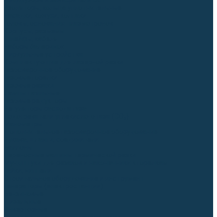
Диффузоры и завихрители CUT
Изоляторы, кольца уплотнительные
Насадки, кожухи, колпаки
Головы, основания плазмотронов
Корпусы, разъёмы
Шлейфы, кабеля
Наборы балеринок
Циркульные устройства
Комплектующие для лазерной резки
Газосварочное оборудование
Газовые горелки
Газовые резаки
Лампы паяльные
Газовые редукторы
Регуляторы расхода газа
Подогреватели углекислого газа (CO₂)
Манометры
Дополнительное газосварочное оборудование
Рукава, шланги, соединители
Баллоны
Переносные машины термической резки
Мундштуки для резаков и наконечники к горелкам
Гайки, ниппели
Строительное оборудование и инструмент
Генераторы (электростанции)
Бензиновые
Дизельные
Инверторные