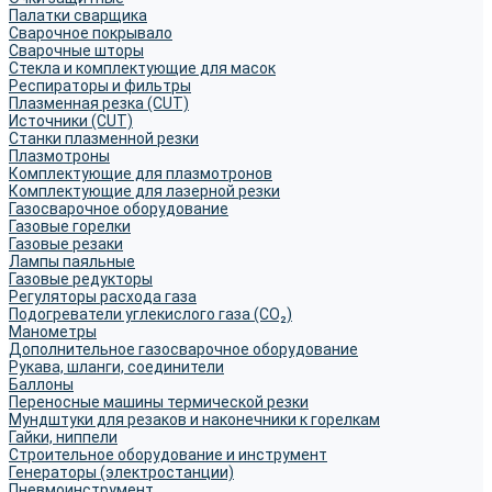
Палатки сварщика
Сварочное покрывало
Сварочные шторы
Стекла и комплектующие для масок
Респираторы и фильтры
Плазменная резка (CUT)
Источники (CUT)
Станки плазменной резки
Плазмотроны
Комплектующие для плазмотронов
Комплектующие для лазерной резки
Газосварочное оборудование
Газовые горелки
Газовые резаки
Лампы паяльные
Газовые редукторы
Регуляторы расхода газа
Подогреватели углекислого газа (CO₂)
Манометры
Дополнительное газосварочное оборудование
Рукава, шланги, соединители
Баллоны
Переносные машины термической резки
Мундштуки для резаков и наконечники к горелкам
Гайки, ниппели
Строительное оборудование и инструмент
Генераторы (электростанции)
Пневмоинструмент