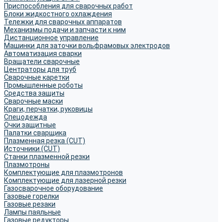
Приспособления для сварочных работ
Блоки жидкостного охлаждения
Тележки для сварочных аппаратов
Механизмы подачи и запчасти к ним
Дистанционное управление
Машинки для заточки вольфрамовых электродов
Автоматизация сварки
Вращатели сварочные
Центраторы для труб
Сварочные каретки
Промышленные роботы
Средства защиты
Сварочные маски
Краги, перчатки, руковицы
Спецодежда
Очки защитные
Палатки сварщика
Плазменная резка (CUT)
Источники (CUT)
Станки плазменной резки
Плазмотроны
Комплектующие для плазмотронов
Комплектующие для лазерной резки
Газосварочное оборудование
Газовые горелки
Газовые резаки
Лампы паяльные
Газовые редукторы