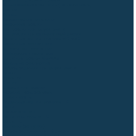
Для СПЕЦ. сталей и сплавов
Вольфрамовые электроды (неплавящиеся)
Припои
Флюсы
Керамические подкладки
Сварочные горелки
MIG горелки для полуавтомата
TIG горелки для аргонодуговой сварки
Расходные части к горелкам MIG-MAG
Сварочные наконечники
Вставки под наконечник
Диффузоры и изоляторы
Сопла для горелок MIG-MAG
Каналы направляющие
Наборы расходки для полуавтомата
Гусаки
Рукоятки
Кнопки
Спирали для горелки
Евроадаптеры, разъёмы
Шланг-пакеты
Расходные части к горелкам TIG
Цанги
Держатели цанг
Изоляторы, кольца TIG
Сопла TIG
Колпачки (заглушки)
Наборы расходки для TIG сварки