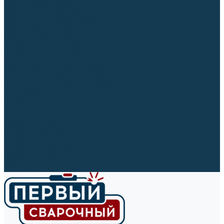
Ленты абразивные (для шлифмашин)
Корончатые сверла и штифты
Твёрдосплавные борфрезы
Щетки технические, щетки-крацовки
Резьбонарезной инструмент
Сверла, коронки и буры
Полировальные материалы
Полировальные круги
Войлочные полировальные круги
Фетровые полировальные круги
Муслиновые полировальные круги
Cизалевые полировальные круги
Полировальные головки
Полировальные валики
Щётки для чистки кругов
Полировальные пасты
Наборы для обработки (полировки)
Сварочные аппараты
Материалы для сварки
Плазменная резка (CUT)
Средства защиты
Газосварочное оборудование