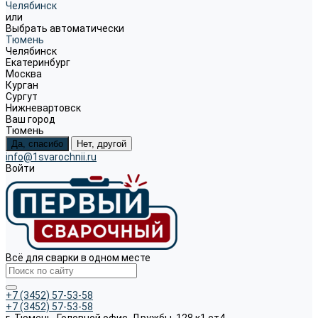
Челябинск
или
Выбрать автоматически
Тюмень
Челябинск
Екатеринбург
Москва
Курган
Сургут
Нижневартовск
Ваш город
Тюмень
Да, спасибо
Нет, другой
info@1svarochnii.ru
Войти
Всё для сварки в одном месте
+7 (3452) 57-53-58
+7 (3452) 57-53-58