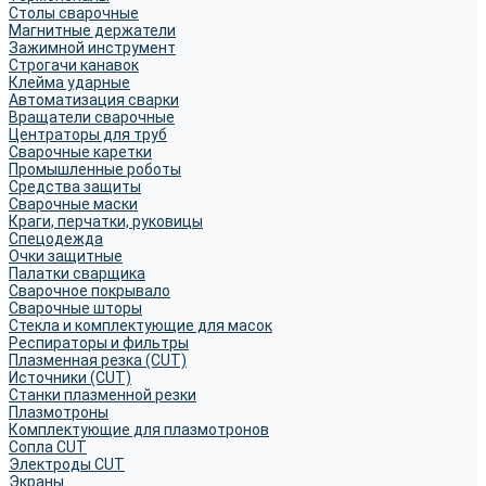
Столы сварочные
Магнитные держатели
Зажимной инструмент
Строгачи канавок
Клейма ударные
Автоматизация сварки
Вращатели сварочные
Центраторы для труб
Сварочные каретки
Промышленные роботы
Средства защиты
Сварочные маски
Краги, перчатки, руковицы
Спецодежда
Очки защитные
Палатки сварщика
Сварочное покрывало
Сварочные шторы
Стекла и комплектующие для масок
Респираторы и фильтры
Плазменная резка (CUT)
Источники (CUT)
Станки плазменной резки
Плазмотроны
Комплектующие для плазмотронов
Сопла CUT
Электроды CUT
Экраны