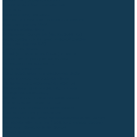
Гусаки TIG (головки, кнопки)
Соединители быстросъемные
Штуцеры
Переходники, разъёмы
Запчасти и комплектующие для сварки
Комплектующие ММА
Клеммы заземления
Кабельная продукция (вилки, розетки)
Аксессуары для автоматической сварки
Комплектующие SPOT
Сварочная химия
Спрей (от налипания брызг) и паста
Средства по уходу за металлом
Охлаждающая жидкость
Молотки сварщика
Приспособления для сварочных работ
Блоки жидкостного охлаждения
Тележки для сварочных аппаратов
Механизмы подачи и запчасти к ним
Подающие механизмы
Запчасти для подающих механизмов
Клапаны электромагнитные
Ролики для подающих механизмов
Дистанционное управление
Машинки для заточки вольфрамовых электродов
Вытяжная вентиляция (горелки с дымоотсосом)
Печи для прокалки электродов
Термопеналы