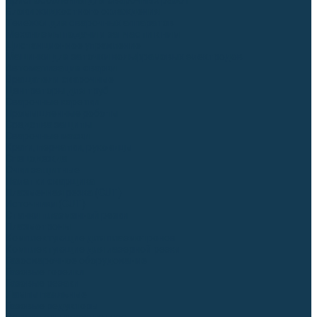
Приспособления для сварочных работ
Блоки жидкостного охлаждения
Тележки для сварочных аппаратов
Механизмы подачи и запчасти к ним
Дистанционное управление
Машинки для заточки вольфрамовых электродов
Автоматизация сварки
Вращатели сварочные
Центраторы для труб
Сварочные каретки
Промышленные роботы
Средства защиты
Сварочные маски
Краги, перчатки, руковицы
Спецодежда
Очки защитные
Палатки сварщика
Плазменная резка (CUT)
Источники (CUT)
Станки плазменной резки
Плазмотроны
Комплектующие для плазмотронов
Комплектующие для лазерной резки
Газосварочное оборудование
Газовые горелки
Газовые резаки
Лампы паяльные
Газовые редукторы