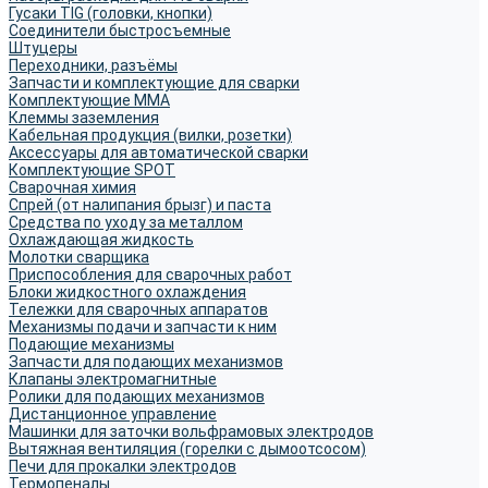
Гусаки TIG (головки, кнопки)
Соединители быстросъемные
Штуцеры
Переходники, разъёмы
Запчасти и комплектующие для сварки
Комплектующие ММА
Клеммы заземления
Кабельная продукция (вилки, розетки)
Аксессуары для автоматической сварки
Комплектующие SPOT
Сварочная химия
Спрей (от налипания брызг) и паста
Средства по уходу за металлом
Охлаждающая жидкость
Молотки сварщика
Приспособления для сварочных работ
Блоки жидкостного охлаждения
Тележки для сварочных аппаратов
Механизмы подачи и запчасти к ним
Подающие механизмы
Запчасти для подающих механизмов
Клапаны электромагнитные
Ролики для подающих механизмов
Дистанционное управление
Машинки для заточки вольфрамовых электродов
Вытяжная вентиляция (горелки с дымоотсосом)
Печи для прокалки электродов
Термопеналы