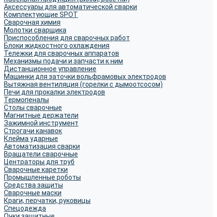
Аксессуары для автоматической сварки
Комплектующие SPOT
Сварочная химия
Молотки сварщика
Приспособления для сварочных работ
Блоки жидкостного охлаждения
Тележки для сварочных аппаратов
Механизмы подачи и запчасти к ним
Дистанционное управление
Машинки для заточки вольфрамовых электродов
Вытяжная вентиляция (горелки с дымоотсосом)
Печи для прокалки электродов
Термопеналы
Столы сварочные
Магнитные держатели
Зажимной инструмент
Строгачи канавок
Клейма ударные
Автоматизация сварки
Вращатели сварочные
Центраторы для труб
Сварочные каретки
Промышленные роботы
Средства защиты
Сварочные маски
Краги, перчатки, руковицы
Спецодежда
Очки защитные