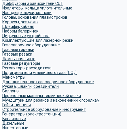
Диффузоры и завихрители CUT
Изоляторы, кольца уплотнительные
Насадки, кожухи, колпаки
Головы, основания плазмотронов
Корпусы, разъёмы
Шлейфы, кабеля
Наборы балеринок
Циркульные устройства
Комплектующие для лазерной резки
Газосварочное оборудование
Газовые горелки
Газовые резаки
Лампы паяльные
Газовые редукторы
Регуляторы расхода газа
Подогреватели углекислого газа (CO₂)
Манометры
Дополнительное газосварочное оборудование
Рукава, шланги, соединители
Баллоны
Переносные машины термической резки
Мундштуки для резаков и наконечники к горелкам
Гайки, ниппели
Строительное оборудование и инструмент
Генераторы (электростанции)
Бензиновые
Дизельные
Инверторные