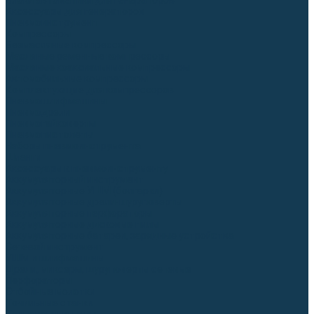
Блоки автоматики для генераторов
Аксессуары для генераторов
Пневмоинструмент
Компрессоры
Безмасляные компрессоры
Масляные ременные компрессоры
Масляные коаксиальные компрессоры
Автомобильные компрессоры
Комплектующие для компрессоров
Пневмошлифмашины
Пневмодрели
Пневмогайковерты
Пневмопистолеты
Наборы пневмоинструмента
Шланги
Аксессуары к пневмоинструменту
Аккумуляторный инструмент
Аккумуляторные УШМ (болгарки)
Аккумуляторные дрели-шуруповерты
Аккумуляторные перфораторы
Аккумуляторные дисковые пилы
Аккумуляторные батареи, зарядные устройства
Сетевой инструмент
УШМ и шлифмашины
Дрели, миксеры, шуруповерты сетевые
Перфораторы
Отбойные молотки
Точильные станки