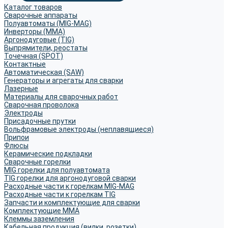
Каталог товаров
Сварочные аппараты
Полуавтоматы (MIG-MAG)
Инверторы (MMA)
Аргонодуговые (TIG)
Выпрямители, реостаты
Точечная (SPOT)
Контактные
Автоматическая (SAW)
Генераторы и агрегаты для сварки
Лазерные
Материалы для сварочных работ
Сварочная проволока
Электроды
Присадочные прутки
Вольфрамовые электроды (неплавящиеся)
Припои
Флюсы
Керамические подкладки
Сварочные горелки
MIG горелки для полуавтомата
TIG горелки для аргонодуговой сварки
Расходные части к горелкам MIG-MAG
Расходные части к горелкам TIG
Запчасти и комплектующие для сварки
Комплектующие ММА
Клеммы заземления
Кабельная продукция (вилки, розетки)