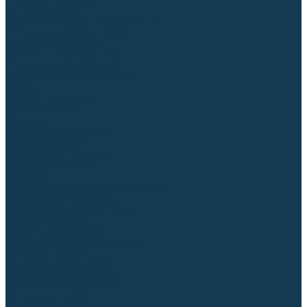
Торцовочные пилы
Пилы дисковые
Пусковые и зарядные устройства
Станки для заточки цепей
Станки сверлильные
Ленточнопильные станки
Стойки для инструмента
Измерительный инструмент
Рулетки
Линейки и угольники
Штангенциркули
Угломеры
Строительные уровни
Лазерные уровни
Лазерные дальномеры
Шаблоны сварщика
Разметка
Расходные материалы и оснастка
Абразивные материалы
Круги отрезные по металлу
Круги зачистные
Круги шлифовальные
Круги лепестковые торцевые
Доводочные круги
Валики шлифовальные
Фибровые диски и круги
Шлифовальные головки
Конволютные круги