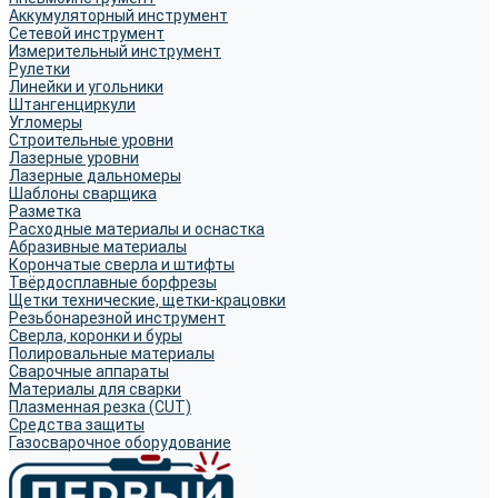
Аккумуляторный инструмент
Сетевой инструмент
Измерительный инструмент
Рулетки
Линейки и угольники
Штангенциркули
Угломеры
Строительные уровни
Лазерные уровни
Лазерные дальномеры
Шаблоны сварщика
Разметка
Расходные материалы и оснастка
Абразивные материалы
Корончатые сверла и штифты
Твёрдосплавные борфрезы
Щетки технические, щетки-крацовки
Резьбонарезной инструмент
Сверла, коронки и буры
Полировальные материалы
Сварочные аппараты
Материалы для сварки
Плазменная резка (CUT)
Средства защиты
Газосварочное оборудование