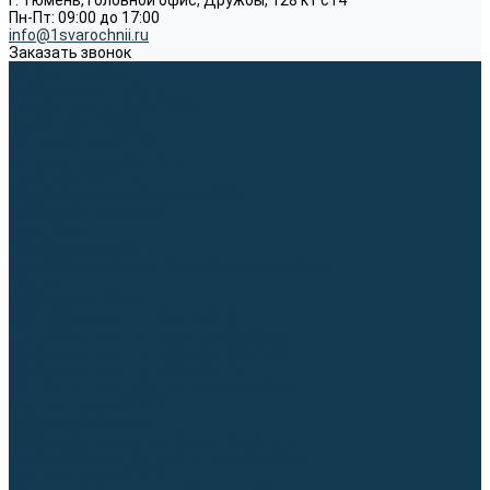
г. Тюмень, Головной офис, Дружбы, 128 к1 ст4
Пн-Пт: 09:00 до 17:00
info@1svarochnii.ru
Заказать звонок
Каталог товаров
Сварочные аппараты
Полуавтоматы (MIG-MAG)
Инверторы (MMA)
Аргонодуговые (TIG)
Выпрямители, реостаты
Точечная (SPOT)
Материалы для сварочных работ
Сварочная проволока
Электроды
Присадочные прутки
Вольфрамовые электроды (неплавящиеся)
Припои
Сварочные горелки
MIG горелки для полуавтомата
TIG горелки для аргонодуговой сварки
Расходные части к горелкам MIG-MAG
Расходные части к горелкам TIG
Запчасти и комплектующие для сварки
Комплектующие ММА
Клеммы заземления
Кабельная продукция (вилки, розетки)
Аксессуары для автоматической сварки
Комплектующие SPOT