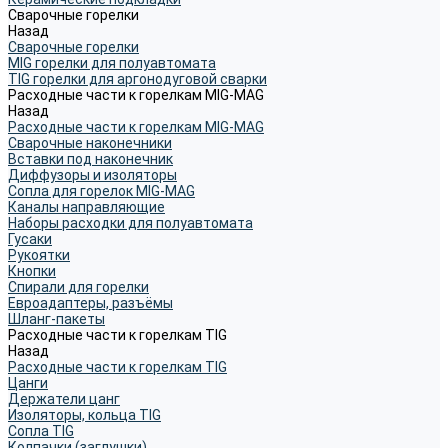
Сварочные горелки
Назад
Сварочные горелки
MIG горелки для полуавтомата
TIG горелки для аргонодуговой сварки
Расходные части к горелкам MIG-MAG
Назад
Расходные части к горелкам MIG-MAG
Сварочные наконечники
Вставки под наконечник
Диффузоры и изоляторы
Сопла для горелок MIG-MAG
Каналы направляющие
Наборы расходки для полуавтомата
Гусаки
Рукоятки
Кнопки
Спирали для горелки
Евроадаптеры, разъёмы
Шланг-пакеты
Расходные части к горелкам TIG
Назад
Расходные части к горелкам TIG
Цанги
Держатели цанг
Изоляторы, кольца TIG
Сопла TIG
Колпачки (заглушки)