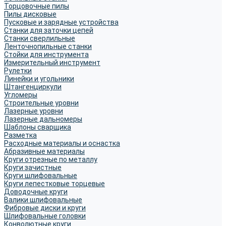
Торцовочные пилы
Пилы дисковые
Пусковые и зарядные устройства
Станки для заточки цепей
Станки сверлильные
Ленточнопильные станки
Стойки для инструмента
Измерительный инструмент
Рулетки
Линейки и угольники
Штангенциркули
Угломеры
Строительные уровни
Лазерные уровни
Лазерные дальномеры
Шаблоны сварщика
Разметка
Расходные материалы и оснастка
Абразивные материалы
Круги отрезные по металлу
Круги зачистные
Круги шлифовальные
Круги лепестковые торцевые
Доводочные круги
Валики шлифовальные
Фибровые диски и круги
Шлифовальные головки
Конволютные круги