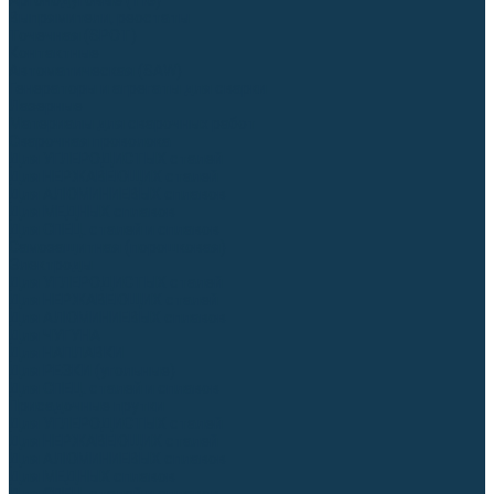
Аргонодуговые (TIG)
Выпрямители, реостаты
Точечная (SPOT)
Контактные
Автоматическая (SAW)
Генераторы и агрегаты для сварки
Лазерные
Материалы для сварочных работ
Сварочная проволока
Для УГЛЕРОДИСТЫХ сталей
Для НЕРЖАВЕЮЩИХ сталей
Для АЛЮМИНИЕВЫХ сплавов
Для МЕДНЫХ сплавов
Для СПЕЦ. сталей и сплавов
Самозащитная (порошковая)
Электроды
Для УГЛЕРОДИСТЫХ сталей
Для НЕРЖАВЕЮЩИХ сталей
Для АЛЮМИНИЕВЫХ сплавов
Для ЧУГУНА
Для НАПЛАВКИ
Для РЕЗКИ (угольные)
Для СПЕЦ. сталей и сплавов
Присадочные прутки
Для УГЛЕРОДИСТЫХ сталей
Для НЕРЖАВЕЮЩИХ сталей
Для АЛЮМИНИЕВЫХ сплавов
Для МЕДНЫХ сплавов