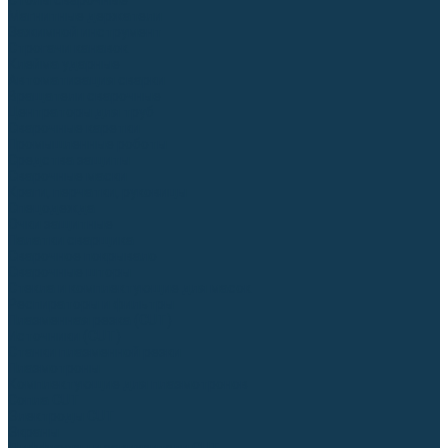
Столы сварочные
Магнитные держатели
Зажимной инструмент
Строгачи канавок
Клейма ударные
Автоматизация сварки
Вращатели сварочные
Центраторы для труб
Сварочные каретки
Промышленные роботы
Средства защиты
Сварочные маски
Краги, перчатки, руковицы
Спецодежда
Очки защитные
Палатки сварщика
Сварочное покрывало
Сварочные шторы
Стекла и комплектующие для масок
Респираторы и фильтры
Плазменная резка (CUT)
Источники (CUT)
Станки плазменной резки
Плазмотроны
Комплектующие для плазмотронов
Сопла CUT
Электроды CUT
Экраны