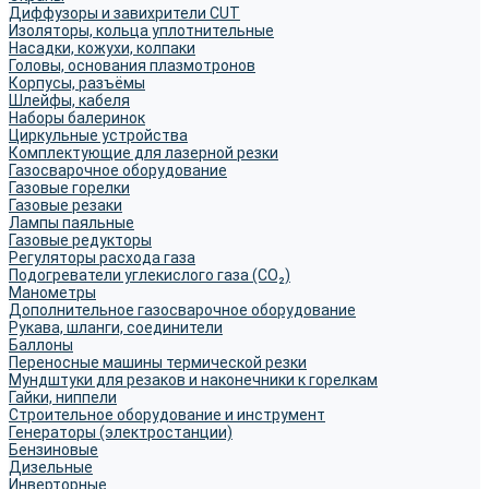
Диффузоры и завихрители CUT
Изоляторы, кольца уплотнительные
Насадки, кожухи, колпаки
Головы, основания плазмотронов
Корпусы, разъёмы
Шлейфы, кабеля
Наборы балеринок
Циркульные устройства
Комплектующие для лазерной резки
Газосварочное оборудование
Газовые горелки
Газовые резаки
Лампы паяльные
Газовые редукторы
Регуляторы расхода газа
Подогреватели углекислого газа (CO₂)
Манометры
Дополнительное газосварочное оборудование
Рукава, шланги, соединители
Баллоны
Переносные машины термической резки
Мундштуки для резаков и наконечники к горелкам
Гайки, ниппели
Строительное оборудование и инструмент
Генераторы (электростанции)
Бензиновые
Дизельные
Инверторные