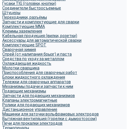
Гусаки TIG (головки, кнопки)
Соединители быстросъемные
Штуцеры
Переходники, разъёмы
Запчасти и комплектующие для сварки
Комплектующие ММА
Клеммы заземления
Кабельная продукция (вилки, розетки)
Аксессуары для автоматической сварки
Комплектующие SPOT
Сварочная химия
Спрей (от налипания брызг) и паста
Средства по уходу за металлом
Охлаждающая жидкость
Молотки сварщика
Приспособления для сварочных работ
Блоки жидкостного охлаждения
Тележки для сварочных аппаратов
Механизмы подачи и запчасти к ним
Подающие механизмы
Запчасти для подающих механизмов
Клапаны электромагнитные
Ролики для подающих механизмов
Дистанционное управление
Машинки для заточки вольфрамовых электродов
Вытяжная вентиляция (горелки с дымоотсосом)
Печи для прокалки электродов
Термопеналы