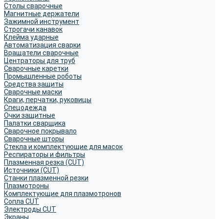
Столы сварочные
Магнитные держатели
Зажимной инструмент
Строгачи канавок
Клейма ударные
Автоматизация сварки
Вращатели сварочные
Центраторы для труб
Сварочные каретки
Промышленные роботы
Средства защиты
Сварочные маски
Краги, перчатки, руковицы
Спецодежда
Очки защитные
Палатки сварщика
Сварочное покрывало
Сварочные шторы
Стекла и комплектующие для масок
Респираторы и фильтры
Плазменная резка (CUT)
Источники (CUT)
Станки плазменной резки
Плазмотроны
Комплектующие для плазмотронов
Сопла CUT
Электроды CUT
Экраны