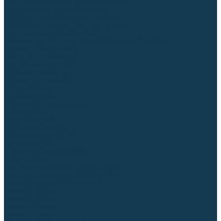
Приспособления для сварочных работ
Блоки жидкостного охлаждения
Тележки для сварочных аппаратов
Механизмы подачи и запчасти к ним
Дистанционное управление
Машинки для заточки вольфрамовых электродов
Автоматизация сварки
Вращатели сварочные
Центраторы для труб
Сварочные каретки
Промышленные роботы
Средства защиты
Сварочные маски
Краги, перчатки, руковицы
Спецодежда
Очки защитные
Палатки сварщика
Плазменная резка (CUT)
Источники (CUT)
Станки плазменной резки
Плазмотроны
Комплектующие для плазмотронов
Комплектующие для лазерной резки
Газосварочное оборудование
Газовые горелки
Газовые резаки
Лампы паяльные
Газовые редукторы