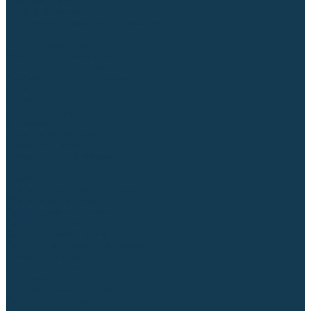
Торцовочные пилы
Пилы дисковые
Пусковые и зарядные устройства
Станки для заточки цепей
Станки сверлильные
Ленточнопильные станки
Стойки для инструмента
Измерительный инструмент
Рулетки
Линейки и угольники
Штангенциркули
Угломеры
Строительные уровни
Лазерные уровни
Лазерные дальномеры
Шаблоны сварщика
Разметка
Расходные материалы и оснастка
Абразивные материалы
Круги отрезные по металлу
Круги зачистные
Круги шлифовальные
Круги лепестковые торцевые
Доводочные круги
Валики шлифовальные
Фибровые диски и круги
Шлифовальные головки
Конволютные круги