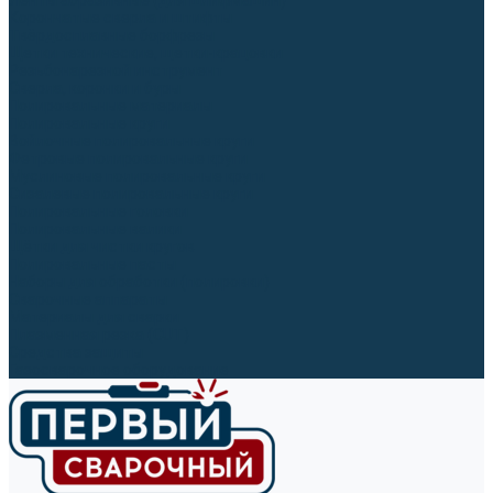
Ленты абразивные (для шлифмашин)
Корончатые сверла и штифты
Твёрдосплавные борфрезы
Щетки технические, щетки-крацовки
Резьбонарезной инструмент
Сверла, коронки и буры
Полировальные материалы
Полировальные круги
Войлочные полировальные круги
Фетровые полировальные круги
Муслиновые полировальные круги
Cизалевые полировальные круги
Полировальные головки
Полировальные валики
Щётки для чистки кругов
Полировальные пасты
Наборы для обработки (полировки)
Сварочные аппараты
Материалы для сварки
Плазменная резка (CUT)
Средства защиты
Газосварочное оборудование