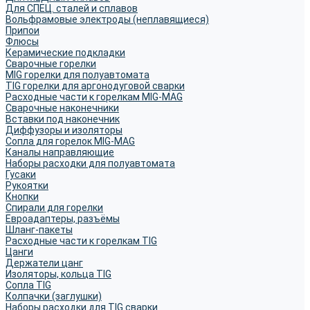
Для СПЕЦ. сталей и сплавов
Вольфрамовые электроды (неплавящиеся)
Припои
Флюсы
Керамические подкладки
Сварочные горелки
MIG горелки для полуавтомата
TIG горелки для аргонодуговой сварки
Расходные части к горелкам MIG-MAG
Сварочные наконечники
Вставки под наконечник
Диффузоры и изоляторы
Сопла для горелок MIG-MAG
Каналы направляющие
Наборы расходки для полуавтомата
Гусаки
Рукоятки
Кнопки
Спирали для горелки
Евроадаптеры, разъёмы
Шланг-пакеты
Расходные части к горелкам TIG
Цанги
Держатели цанг
Изоляторы, кольца TIG
Сопла TIG
Колпачки (заглушки)
Наборы расходки для TIG сварки