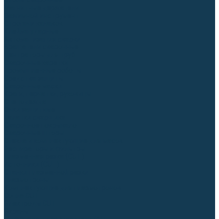
Столы сварочные
Магнитные держатели
Зажимной инструмент
Строгачи канавок
Клейма ударные
Автоматизация сварки
Вращатели сварочные
Центраторы для труб
Сварочные каретки
Промышленные роботы
Средства защиты
Сварочные маски
Краги, перчатки, руковицы
Спецодежда
Очки защитные
Палатки сварщика
Сварочное покрывало
Сварочные шторы
Стекла и комплектующие для масок
Респираторы и фильтры
Плазменная резка (CUT)
Источники (CUT)
Станки плазменной резки
Плазмотроны
Комплектующие для плазмотронов
Сопла CUT
Электроды CUT
Экраны