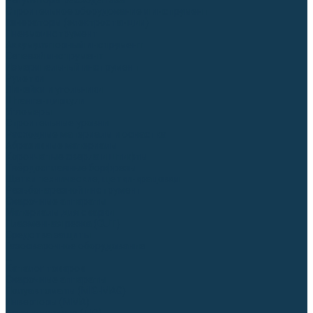
Регуляторы расхода газа
Строительное оборудование и инструмент
Генераторы (электростанции)
Пневмоинструмент
Аккумуляторный инструмент
Сетевой инструмент
Измерительный инструмент
Рулетки
Линейки и угольники
Штангенциркули
Угломеры
Строительные уровни
Расходные материалы и оснастка
Абразивные материалы
Корончатые сверла и штифты
Твёрдосплавные борфрезы
Щетки технические, щетки-крацовки
Резьбонарезной инструмент
Сварочные аппараты
Материалы для сварки
Плазменная резка (CUT)
Средства защиты
Газосварочное оборудование
...
Каталог товаров
Сварочные аппараты
Полуавтоматы (MIG-MAG)
Инверторы (MMA)