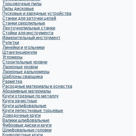
Торцовочные пилы
Пилы дисковые
Пусковые и зарядные устройства
Станки для заточки цепей
Станки сверлильные
Ленточнопильные станки
Стойки для инструмента
Измерительный инструмент
Рулетки
Линейки и угольники
Штангенциркули
Угломеры
Строительные уровни
Лазерные уровни
Лазерные дальномеры
Шаблоны сварщика
Разметка
Расходные материалы и оснастка
Абразивные материалы
Круги отрезные по металлу
Круги зачистные
Круги шлифовальные
Круги лепестковые торцевые
Доводочные круги
Валики шлифовальные
Фибровые диски и круги
Шлифовальные головки
Конволютные круги