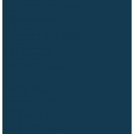
Для СПЕЦ. сталей и сплавов
Вольфрамовые электроды (неплавящиеся)
Припои
Флюсы
Керамические подкладки
Сварочные горелки
MIG горелки для полуавтомата
TIG горелки для аргонодуговой сварки
Расходные части к горелкам MIG-MAG
Сварочные наконечники
Вставки под наконечник
Диффузоры и изоляторы
Сопла для горелок MIG-MAG
Каналы направляющие
Наборы расходки для полуавтомата
Гусаки
Рукоятки
Кнопки
Спирали для горелки
Евроадаптеры, разъёмы
Шланг-пакеты
Расходные части к горелкам TIG
Цанги
Держатели цанг
Изоляторы, кольца TIG
Сопла TIG
Колпачки (заглушки)
Наборы расходки для TIG сварки