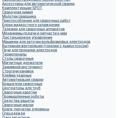
Аксессуары для автоматической сварки
Комплектующие SPOT
Сварочная химия
Молотки сварщика
Приспособления для сварочных работ
Блоки жидкостного охлаждения
Тележки для сварочных аппаратов
Механизмы подачи и запчасти к ним
Дистанционное управление
Машинки для заточки вольфрамовых электродов
Вытяжная вентиляция (горелки с дымоотсосом)
Печи для прокалки электродов
Термопеналы
Столы сварочные
Магнитные держатели
Зажимной инструмент
Строгачи канавок
Клейма ударные
Автоматизация сварки
Вращатели сварочные
Центраторы для труб
Сварочные каретки
Промышленные роботы
Средства защиты
Сварочные маски
Краги, перчатки, руковицы
Спецодежда
Очки защитные