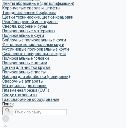
Ленты абразивные (для шлифмашин)
Корончатые сверла и штифты
Твёрдосплавные борфрезы
Щетки технические, щетки-крацовки
Резьбонарезной инструмент
Сверла, коронки и буры
Полировальные материалы
Полировальные круги
Войлочные полировальные круги
Фетровые полировальные круги
Муслиновые полировальные круги
Cизалевые полировальные круги
Полировальные головки
Полировальные валики
Щётки для чистки кругов
Полировальные пасты
Наборы для обработки (полировки)
Сварочные аппараты
Материалы для сварки
Плазменная резка (CUT)
Средства защиты
Газосварочное оборудование
Поиск