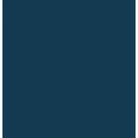
Аргонодуговые (TIG)
Выпрямители, реостаты
Точечная (SPOT)
Контактные
Автоматическая (SAW)
Генераторы и агрегаты для сварки
Лазерные
Материалы для сварочных работ
Сварочная проволока
Для УГЛЕРОДИСТЫХ сталей
Для НЕРЖАВЕЮЩИХ сталей
Для АЛЮМИНИЕВЫХ сплавов
Для МЕДНЫХ сплавов
Для СПЕЦ. сталей и сплавов
Самозащитная (порошковая)
Электроды
Для УГЛЕРОДИСТЫХ сталей
Для НЕРЖАВЕЮЩИХ сталей
Для АЛЮМИНИЕВЫХ сплавов
Для ЧУГУНА
Для НАПЛАВКИ
Для РЕЗКИ (угольные)
Для СПЕЦ. сталей и сплавов
Присадочные прутки
Для УГЛЕРОДИСТЫХ сталей
Для НЕРЖАВЕЮЩИХ сталей
Для АЛЮМИНИЕВЫХ сплавов
Для МЕДНЫХ сплавов