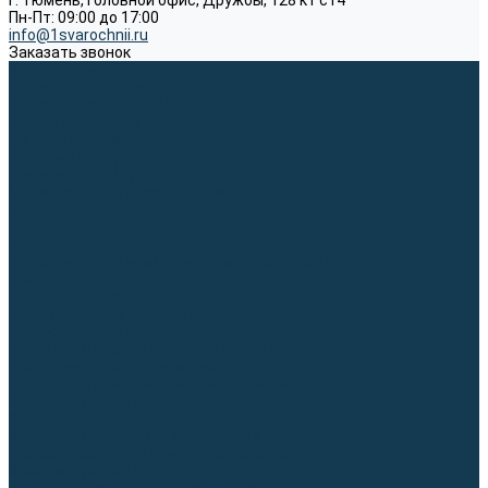
г. Тюмень, Головной офис, Дружбы, 128 к1 ст4
Пн-Пт: 09:00 до 17:00
info@1svarochnii.ru
Заказать звонок
Каталог товаров
Сварочные аппараты
Полуавтоматы (MIG-MAG)
Инверторы (MMA)
Аргонодуговые (TIG)
Выпрямители, реостаты
Точечная (SPOT)
Материалы для сварочных работ
Сварочная проволока
Электроды
Присадочные прутки
Вольфрамовые электроды (неплавящиеся)
Припои
Сварочные горелки
MIG горелки для полуавтомата
TIG горелки для аргонодуговой сварки
Расходные части к горелкам MIG-MAG
Расходные части к горелкам TIG
Запчасти и комплектующие для сварки
Комплектующие ММА
Клеммы заземления
Кабельная продукция (вилки, розетки)
Аксессуары для автоматической сварки
Комплектующие SPOT