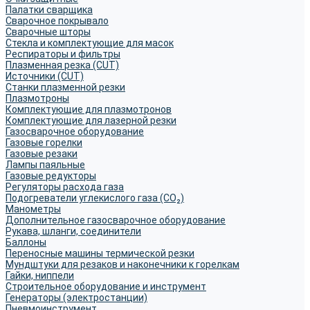
Палатки сварщика
Сварочное покрывало
Сварочные шторы
Стекла и комплектующие для масок
Респираторы и фильтры
Плазменная резка (CUT)
Источники (CUT)
Станки плазменной резки
Плазмотроны
Комплектующие для плазмотронов
Комплектующие для лазерной резки
Газосварочное оборудование
Газовые горелки
Газовые резаки
Лампы паяльные
Газовые редукторы
Регуляторы расхода газа
Подогреватели углекислого газа (CO₂)
Манометры
Дополнительное газосварочное оборудование
Рукава, шланги, соединители
Баллоны
Переносные машины термической резки
Мундштуки для резаков и наконечники к горелкам
Гайки, ниппели
Строительное оборудование и инструмент
Генераторы (электростанции)
Пневмоинструмент