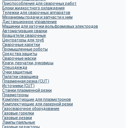
Приспособления для сварочных работ
Блоки жидкостного охлаждения
Тележки для сварочных аппаратов
Механизмы подачи и запчасти к ним
Дистанционное управление
Машинки для заточки вольфрамовых электродов
Автоматизация сварки
Вращатели сварочные
Центраторы для труб
Сварочные каретки
Промышленные роботы
Средства защиты
Сварочные маски
Краги, перчатки, руковицы
Спецодежда
Очки защитные
Палатки сварщика
Плазменная резка (CUT)
Источники (CUT)
Станки плазменной резки
Плазмотроны
Комплектующие для плазмотронов
Комплектующие для лазерной резки
Газосварочное оборудование
Газовые горелки
Газовые резаки
Лампы паяльные
Газовые редукторы