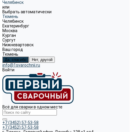
Челябинск
или
Выбрать автоматически
Тюмень
Челябинск
Екатеринбург
Москва
Курган
Сургут
Нижневартовск
Ваш город
Тюмень
Да, спасибо
Нет, другой
info@1svarochnii.ru
Войти
Всё для сварки в одном месте
+7 (3452) 57-53-58
+7 (3452) 57-53-58