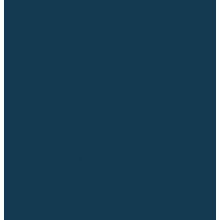
Диффузоры и завихрители CUT
Изоляторы, кольца уплотнительные
Насадки, кожухи, колпаки
Головы, основания плазмотронов
Корпусы, разъёмы
Шлейфы, кабеля
Наборы балеринок
Циркульные устройства
Комплектующие для лазерной резки
Газосварочное оборудование
Газовые горелки
Газовые резаки
Лампы паяльные
Газовые редукторы
Регуляторы расхода газа
Подогреватели углекислого газа (CO₂)
Манометры
Дополнительное газосварочное оборудование
Рукава, шланги, соединители
Баллоны
Переносные машины термической резки
Мундштуки для резаков и наконечники к горелкам
Гайки, ниппели
Строительное оборудование и инструмент
Генераторы (электростанции)
Бензиновые
Дизельные
Инверторные