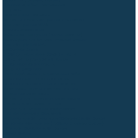
Гусаки TIG (головки, кнопки)
Соединители быстросъемные
Штуцеры
Переходники, разъёмы
Запчасти и комплектующие для сварки
Комплектующие ММА
Клеммы заземления
Кабельная продукция (вилки, розетки)
Аксессуары для автоматической сварки
Комплектующие SPOT
Сварочная химия
Спрей (от налипания брызг) и паста
Средства по уходу за металлом
Охлаждающая жидкость
Молотки сварщика
Приспособления для сварочных работ
Блоки жидкостного охлаждения
Тележки для сварочных аппаратов
Механизмы подачи и запчасти к ним
Подающие механизмы
Запчасти для подающих механизмов
Клапаны электромагнитные
Ролики для подающих механизмов
Дистанционное управление
Машинки для заточки вольфрамовых электродов
Вытяжная вентиляция (горелки с дымоотсосом)
Печи для прокалки электродов
Термопеналы