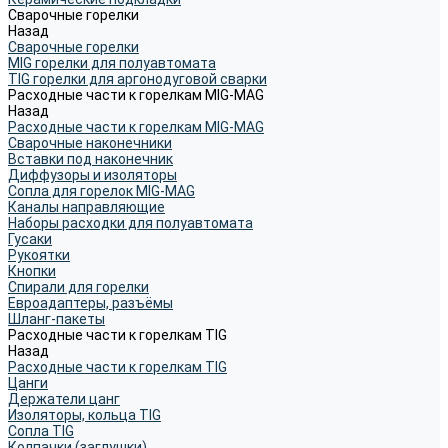
Сварочные горелки
Назад
Сварочные горелки
MIG горелки для полуавтомата
TIG горелки для аргонодуговой сварки
Расходные части к горелкам MIG-MAG
Назад
Расходные части к горелкам MIG-MAG
Сварочные наконечники
Вставки под наконечник
Диффузоры и изоляторы
Сопла для горелок MIG-MAG
Каналы направляющие
Наборы расходки для полуавтомата
Гусаки
Рукоятки
Кнопки
Спирали для горелки
Евроадаптеры, разъёмы
Шланг-пакеты
Расходные части к горелкам TIG
Назад
Расходные части к горелкам TIG
Цанги
Держатели цанг
Изоляторы, кольца TIG
Сопла TIG
Колпачки (заглушки)