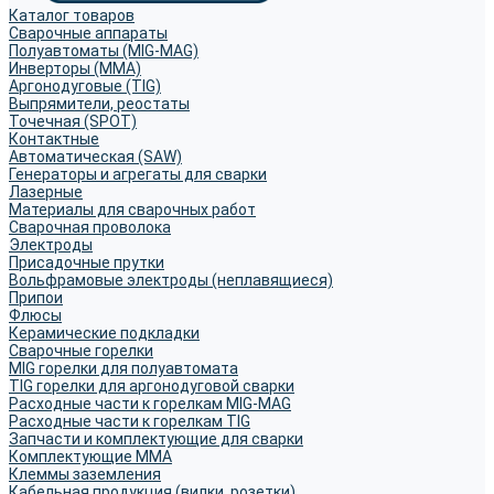
Каталог товаров
Сварочные аппараты
Полуавтоматы (MIG-MAG)
Инверторы (MMA)
Аргонодуговые (TIG)
Выпрямители, реостаты
Точечная (SPOT)
Контактные
Автоматическая (SAW)
Генераторы и агрегаты для сварки
Лазерные
Материалы для сварочных работ
Сварочная проволока
Электроды
Присадочные прутки
Вольфрамовые электроды (неплавящиеся)
Припои
Флюсы
Керамические подкладки
Сварочные горелки
MIG горелки для полуавтомата
TIG горелки для аргонодуговой сварки
Расходные части к горелкам MIG-MAG
Расходные части к горелкам TIG
Запчасти и комплектующие для сварки
Комплектующие ММА
Клеммы заземления
Кабельная продукция (вилки, розетки)