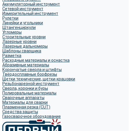
Аккумуляторный инструмент
Сетевой инструмент
Измерительный инструмент
Рулетки
Линейки и угольники
Штангенциркули
Угломеры
Строительные уровни
Лазерные уровни
Лазерные дальномеры
Шаблоны сварщика
Разметка
Расходные материалы и оснастка
Абразивные материалы
Корончатые сверла и штифты
Твёрдосплавные борфрезы
Щетки технические, щетки-крацовки
Резьбонарезной инструмент
Сверла, коронки и буры
Полировальные материалы
Сварочные аппараты
Материалы для сварки
Плазменная резка (CUT)
Средства защиты
Газосварочное оборудование