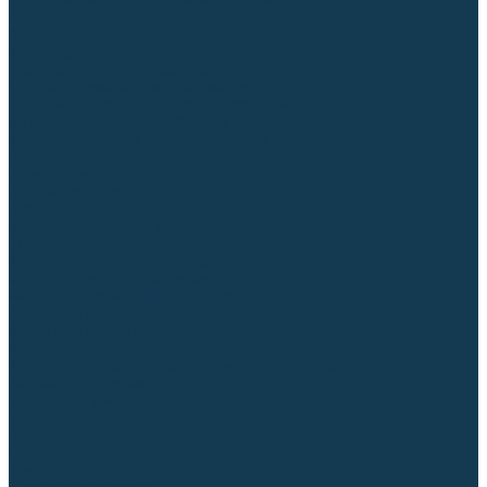
Блоки автоматики для генераторов
Аксессуары для генераторов
Пневмоинструмент
Компрессоры
Безмасляные компрессоры
Масляные ременные компрессоры
Масляные коаксиальные компрессоры
Автомобильные компрессоры
Комплектующие для компрессоров
Пневмошлифмашины
Пневмодрели
Пневмогайковерты
Пневмопистолеты
Наборы пневмоинструмента
Шланги
Аксессуары к пневмоинструменту
Аккумуляторный инструмент
Аккумуляторные УШМ (болгарки)
Аккумуляторные дрели-шуруповерты
Аккумуляторные перфораторы
Аккумуляторные дисковые пилы
Аккумуляторные батареи, зарядные устройства
Сетевой инструмент
УШМ и шлифмашины
Дрели, миксеры, шуруповерты сетевые
Перфораторы
Отбойные молотки
Точильные станки