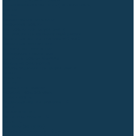
Для СПЕЦ. сталей и сплавов
Вольфрамовые электроды (неплавящиеся)
Припои
Флюсы
Керамические подкладки
Сварочные горелки
MIG горелки для полуавтомата
TIG горелки для аргонодуговой сварки
Расходные части к горелкам MIG-MAG
Сварочные наконечники
Вставки под наконечник
Диффузоры и изоляторы
Сопла для горелок MIG-MAG
Каналы направляющие
Наборы расходки для полуавтомата
Гусаки
Рукоятки
Кнопки
Спирали для горелки
Евроадаптеры, разъёмы
Шланг-пакеты
Расходные части к горелкам TIG
Цанги
Держатели цанг
Изоляторы, кольца TIG
Сопла TIG
Колпачки (заглушки)
Наборы расходки для TIG сварки