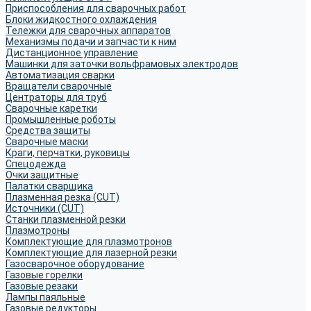
Приспособления для сварочных работ
Блоки жидкостного охлаждения
Тележки для сварочных аппаратов
Механизмы подачи и запчасти к ним
Дистанционное управление
Машинки для заточки вольфрамовых электродов
Автоматизация сварки
Вращатели сварочные
Центраторы для труб
Сварочные каретки
Промышленные роботы
Средства защиты
Сварочные маски
Краги, перчатки, руковицы
Спецодежда
Очки защитные
Палатки сварщика
Плазменная резка (CUT)
Источники (CUT)
Станки плазменной резки
Плазмотроны
Комплектующие для плазмотронов
Комплектующие для лазерной резки
Газосварочное оборудование
Газовые горелки
Газовые резаки
Лампы паяльные
Газовые редукторы