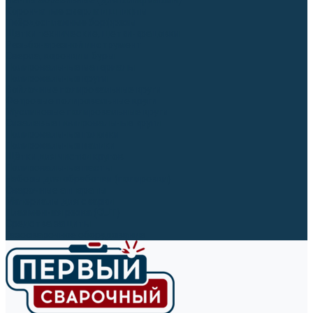
Ленты абразивные (для шлифмашин)
Корончатые сверла и штифты
Твёрдосплавные борфрезы
Щетки технические, щетки-крацовки
Резьбонарезной инструмент
Сверла, коронки и буры
Полировальные материалы
Полировальные круги
Войлочные полировальные круги
Фетровые полировальные круги
Муслиновые полировальные круги
Cизалевые полировальные круги
Полировальные головки
Полировальные валики
Щётки для чистки кругов
Полировальные пасты
Наборы для обработки (полировки)
Сварочные аппараты
Материалы для сварки
Плазменная резка (CUT)
Средства защиты
Газосварочное оборудование