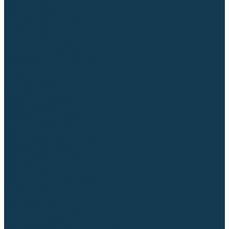
Торцовочные пилы
Пилы дисковые
Пусковые и зарядные устройства
Станки для заточки цепей
Станки сверлильные
Ленточнопильные станки
Стойки для инструмента
Измерительный инструмент
Рулетки
Линейки и угольники
Штангенциркули
Угломеры
Строительные уровни
Лазерные уровни
Лазерные дальномеры
Шаблоны сварщика
Разметка
Расходные материалы и оснастка
Абразивные материалы
Круги отрезные по металлу
Круги зачистные
Круги шлифовальные
Круги лепестковые торцевые
Доводочные круги
Валики шлифовальные
Фибровые диски и круги
Шлифовальные головки
Конволютные круги