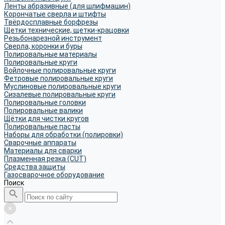
Ленты абразивные (для шлифмашин)
Корончатые сверла и штифты
Твёрдосплавные борфрезы
Щетки технические, щетки-крацовки
Резьбонарезной инструмент
Сверла, коронки и буры
Полировальные материалы
Полировальные круги
Войлочные полировальные круги
Фетровые полировальные круги
Муслиновые полировальные круги
Cизалевые полировальные круги
Полировальные головки
Полировальные валики
Щётки для чистки кругов
Полировальные пасты
Наборы для обработки (полировки)
Сварочные аппараты
Материалы для сварки
Плазменная резка (CUT)
Средства защиты
Газосварочное оборудование
Поиск