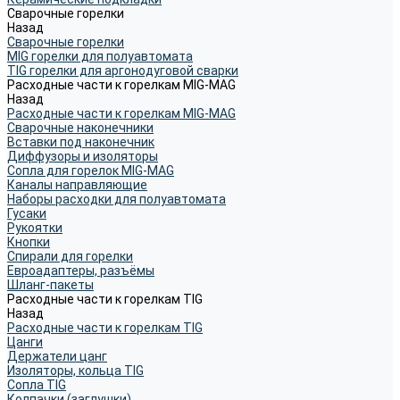
Сварочные горелки
Назад
Сварочные горелки
MIG горелки для полуавтомата
TIG горелки для аргонодуговой сварки
Расходные части к горелкам MIG-MAG
Назад
Расходные части к горелкам MIG-MAG
Сварочные наконечники
Вставки под наконечник
Диффузоры и изоляторы
Сопла для горелок MIG-MAG
Каналы направляющие
Наборы расходки для полуавтомата
Гусаки
Рукоятки
Кнопки
Спирали для горелки
Евроадаптеры, разъёмы
Шланг-пакеты
Расходные части к горелкам TIG
Назад
Расходные части к горелкам TIG
Цанги
Держатели цанг
Изоляторы, кольца TIG
Сопла TIG
Колпачки (заглушки)