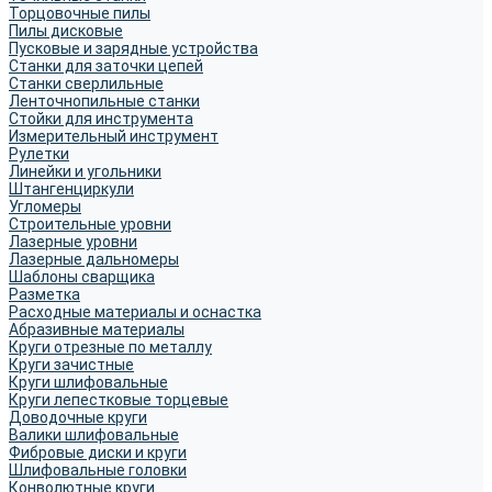
Торцовочные пилы
Пилы дисковые
Пусковые и зарядные устройства
Станки для заточки цепей
Станки сверлильные
Ленточнопильные станки
Стойки для инструмента
Измерительный инструмент
Рулетки
Линейки и угольники
Штангенциркули
Угломеры
Строительные уровни
Лазерные уровни
Лазерные дальномеры
Шаблоны сварщика
Разметка
Расходные материалы и оснастка
Абразивные материалы
Круги отрезные по металлу
Круги зачистные
Круги шлифовальные
Круги лепестковые торцевые
Доводочные круги
Валики шлифовальные
Фибровые диски и круги
Шлифовальные головки
Конволютные круги