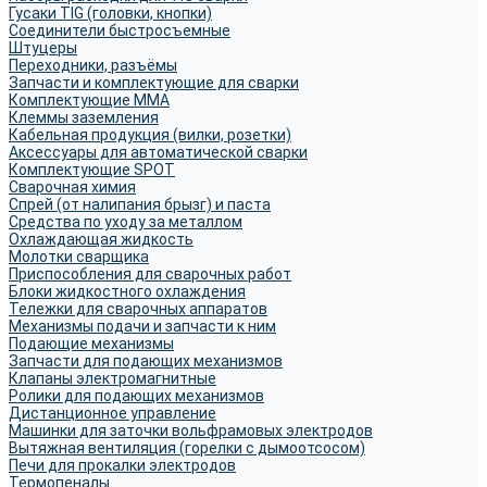
Гусаки TIG (головки, кнопки)
Соединители быстросъемные
Штуцеры
Переходники, разъёмы
Запчасти и комплектующие для сварки
Комплектующие ММА
Клеммы заземления
Кабельная продукция (вилки, розетки)
Аксессуары для автоматической сварки
Комплектующие SPOT
Сварочная химия
Спрей (от налипания брызг) и паста
Средства по уходу за металлом
Охлаждающая жидкость
Молотки сварщика
Приспособления для сварочных работ
Блоки жидкостного охлаждения
Тележки для сварочных аппаратов
Механизмы подачи и запчасти к ним
Подающие механизмы
Запчасти для подающих механизмов
Клапаны электромагнитные
Ролики для подающих механизмов
Дистанционное управление
Машинки для заточки вольфрамовых электродов
Вытяжная вентиляция (горелки с дымоотсосом)
Печи для прокалки электродов
Термопеналы