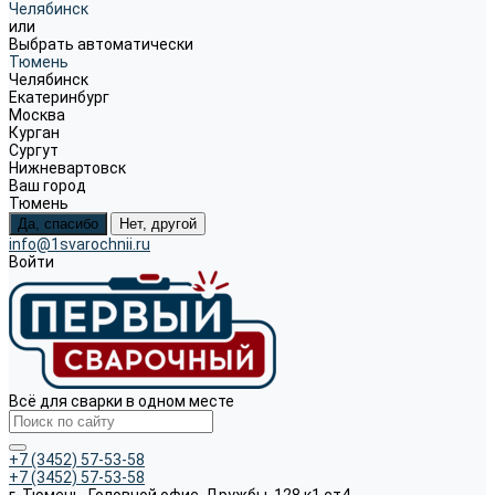
Челябинск
или
Выбрать автоматически
Тюмень
Челябинск
Екатеринбург
Москва
Курган
Сургут
Нижневартовск
Ваш город
Тюмень
Да, спасибо
Нет, другой
info@1svarochnii.ru
Войти
Всё для сварки в одном месте
+7 (3452) 57-53-58
+7 (3452) 57-53-58