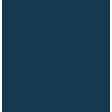
Приспособления для сварочных работ
Блоки жидкостного охлаждения
Тележки для сварочных аппаратов
Механизмы подачи и запчасти к ним
Дистанционное управление
Машинки для заточки вольфрамовых электродов
Автоматизация сварки
Вращатели сварочные
Центраторы для труб
Сварочные каретки
Промышленные роботы
Средства защиты
Сварочные маски
Краги, перчатки, руковицы
Спецодежда
Очки защитные
Палатки сварщика
Плазменная резка (CUT)
Источники (CUT)
Станки плазменной резки
Плазмотроны
Комплектующие для плазмотронов
Комплектующие для лазерной резки
Газосварочное оборудование
Газовые горелки
Газовые резаки
Лампы паяльные
Газовые редукторы