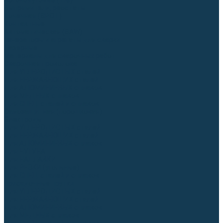
Аргонодуговые (TIG)
Выпрямители, реостаты
Точечная (SPOT)
Контактные
Автоматическая (SAW)
Генераторы и агрегаты для сварки
Лазерные
Материалы для сварочных работ
Сварочная проволока
Для УГЛЕРОДИСТЫХ сталей
Для НЕРЖАВЕЮЩИХ сталей
Для АЛЮМИНИЕВЫХ сплавов
Для МЕДНЫХ сплавов
Для СПЕЦ. сталей и сплавов
Самозащитная (порошковая)
Электроды
Для УГЛЕРОДИСТЫХ сталей
Для НЕРЖАВЕЮЩИХ сталей
Для АЛЮМИНИЕВЫХ сплавов
Для ЧУГУНА
Для НАПЛАВКИ
Для РЕЗКИ (угольные)
Для СПЕЦ. сталей и сплавов
Присадочные прутки
Для УГЛЕРОДИСТЫХ сталей
Для НЕРЖАВЕЮЩИХ сталей
Для АЛЮМИНИЕВЫХ сплавов
Для МЕДНЫХ сплавов