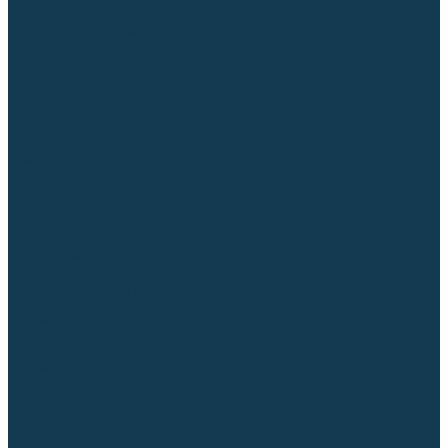
Столы сварочные
Магнитные держатели
Зажимной инструмент
Строгачи канавок
Клейма ударные
Автоматизация сварки
Вращатели сварочные
Центраторы для труб
Сварочные каретки
Промышленные роботы
Средства защиты
Сварочные маски
Краги, перчатки, руковицы
Спецодежда
Очки защитные
Палатки сварщика
Сварочное покрывало
Сварочные шторы
Стекла и комплектующие для масок
Респираторы и фильтры
Плазменная резка (CUT)
Источники (CUT)
Станки плазменной резки
Плазмотроны
Комплектующие для плазмотронов
Сопла CUT
Электроды CUT
Экраны