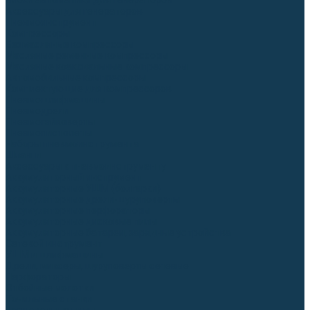
Блоки автоматики для генераторов
Аксессуары для генераторов
Пневмоинструмент
Компрессоры
Безмасляные компрессоры
Масляные ременные компрессоры
Масляные коаксиальные компрессоры
Автомобильные компрессоры
Комплектующие для компрессоров
Пневмошлифмашины
Пневмодрели
Пневмогайковерты
Пневмопистолеты
Наборы пневмоинструмента
Шланги
Аксессуары к пневмоинструменту
Аккумуляторный инструмент
Аккумуляторные УШМ (болгарки)
Аккумуляторные дрели-шуруповерты
Аккумуляторные перфораторы
Аккумуляторные дисковые пилы
Аккумуляторные батареи, зарядные устройства
Сетевой инструмент
УШМ и шлифмашины
Дрели, миксеры, шуруповерты сетевые
Перфораторы
Отбойные молотки
Точильные станки