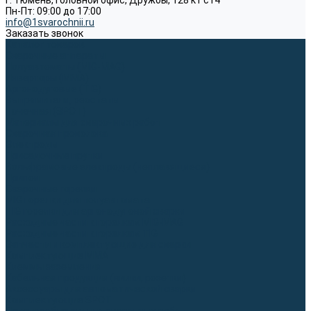
г. Тюмень, Головной офис, Дружбы, 128 к1 ст4
Пн-Пт: 09:00 до 17:00
info@1svarochnii.ru
Заказать звонок
Каталог товаров
Сварочные аппараты
Полуавтоматы (MIG-MAG)
Инверторы (MMA)
Аргонодуговые (TIG)
Выпрямители, реостаты
Точечная (SPOT)
Материалы для сварочных работ
Сварочная проволока
Электроды
Присадочные прутки
Вольфрамовые электроды (неплавящиеся)
Припои
Сварочные горелки
MIG горелки для полуавтомата
TIG горелки для аргонодуговой сварки
Расходные части к горелкам MIG-MAG
Расходные части к горелкам TIG
Запчасти и комплектующие для сварки
Комплектующие ММА
Клеммы заземления
Кабельная продукция (вилки, розетки)
Аксессуары для автоматической сварки
Комплектующие SPOT