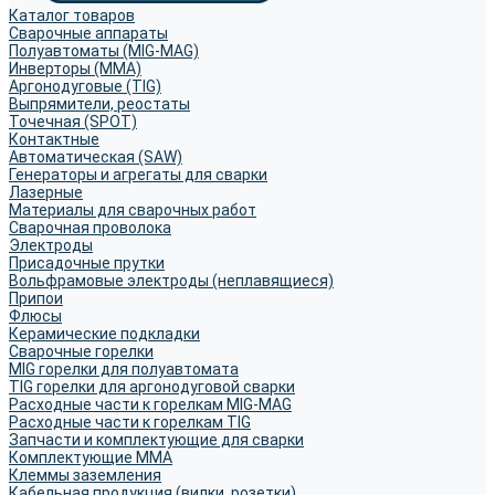
Каталог товаров
Сварочные аппараты
Полуавтоматы (MIG-MAG)
Инверторы (MMA)
Аргонодуговые (TIG)
Выпрямители, реостаты
Точечная (SPOT)
Контактные
Автоматическая (SAW)
Генераторы и агрегаты для сварки
Лазерные
Материалы для сварочных работ
Сварочная проволока
Электроды
Присадочные прутки
Вольфрамовые электроды (неплавящиеся)
Припои
Флюсы
Керамические подкладки
Сварочные горелки
MIG горелки для полуавтомата
TIG горелки для аргонодуговой сварки
Расходные части к горелкам MIG-MAG
Расходные части к горелкам TIG
Запчасти и комплектующие для сварки
Комплектующие ММА
Клеммы заземления
Кабельная продукция (вилки, розетки)