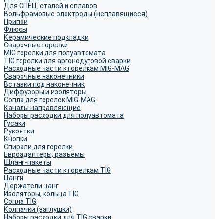
Для СПЕЦ. сталей и сплавов
Вольфрамовые электроды (неплавящиеся)
Припои
Флюсы
Керамические подкладки
Сварочные горелки
MIG горелки для полуавтомата
TIG горелки для аргонодуговой сварки
Расходные части к горелкам MIG-MAG
Сварочные наконечники
Вставки под наконечник
Диффузоры и изоляторы
Сопла для горелок MIG-MAG
Каналы направляющие
Наборы расходки для полуавтомата
Гусаки
Рукоятки
Кнопки
Спирали для горелки
Евроадаптеры, разъёмы
Шланг-пакеты
Расходные части к горелкам TIG
Цанги
Держатели цанг
Изоляторы, кольца TIG
Сопла TIG
Колпачки (заглушки)
Наборы расходки для TIG сварки