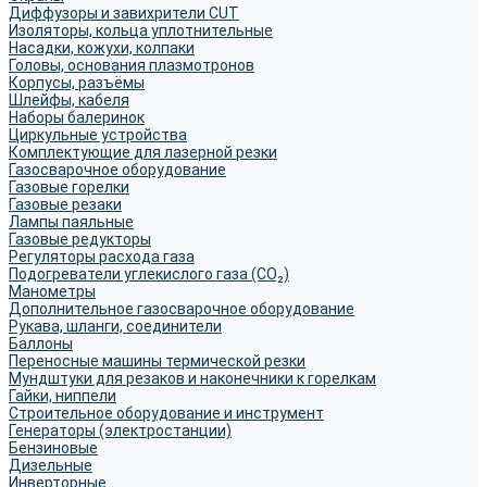
Диффузоры и завихрители CUT
Изоляторы, кольца уплотнительные
Насадки, кожухи, колпаки
Головы, основания плазмотронов
Корпусы, разъёмы
Шлейфы, кабеля
Наборы балеринок
Циркульные устройства
Комплектующие для лазерной резки
Газосварочное оборудование
Газовые горелки
Газовые резаки
Лампы паяльные
Газовые редукторы
Регуляторы расхода газа
Подогреватели углекислого газа (CO₂)
Манометры
Дополнительное газосварочное оборудование
Рукава, шланги, соединители
Баллоны
Переносные машины термической резки
Мундштуки для резаков и наконечники к горелкам
Гайки, ниппели
Строительное оборудование и инструмент
Генераторы (электростанции)
Бензиновые
Дизельные
Инверторные