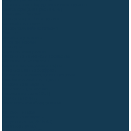
Регуляторы расхода газа
Строительное оборудование и инструмент
Генераторы (электростанции)
Пневмоинструмент
Аккумуляторный инструмент
Сетевой инструмент
Измерительный инструмент
Рулетки
Линейки и угольники
Штангенциркули
Угломеры
Строительные уровни
Расходные материалы и оснастка
Абразивные материалы
Корончатые сверла и штифты
Твёрдосплавные борфрезы
Щетки технические, щетки-крацовки
Резьбонарезной инструмент
Сварочные аппараты
Материалы для сварки
Плазменная резка (CUT)
Средства защиты
Газосварочное оборудование
...
Каталог товаров
Сварочные аппараты
Полуавтоматы (MIG-MAG)
Инверторы (MMA)