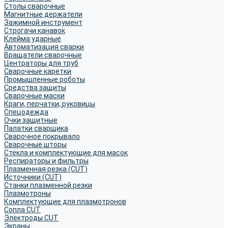
Столы сварочные
Магнитные держатели
Зажимной инструмент
Строгачи канавок
Клейма ударные
Автоматизация сварки
Вращатели сварочные
Центраторы для труб
Сварочные каретки
Промышленные роботы
Средства защиты
Сварочные маски
Краги, перчатки, руковицы
Спецодежда
Очки защитные
Палатки сварщика
Сварочное покрывало
Сварочные шторы
Стекла и комплектующие для масок
Респираторы и фильтры
Плазменная резка (CUT)
Источники (CUT)
Станки плазменной резки
Плазмотроны
Комплектующие для плазмотронов
Сопла CUT
Электроды CUT
Экраны