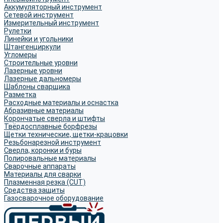
Аккумуляторный инструмент
Сетевой инструмент
Измерительный инструмент
Рулетки
Линейки и угольники
Штангенциркули
Угломеры
Строительные уровни
Лазерные уровни
Лазерные дальномеры
Шаблоны сварщика
Разметка
Расходные материалы и оснастка
Абразивные материалы
Корончатые сверла и штифты
Твёрдосплавные борфрезы
Щетки технические, щетки-крацовки
Резьбонарезной инструмент
Сверла, коронки и буры
Полировальные материалы
Сварочные аппараты
Материалы для сварки
Плазменная резка (CUT)
Средства защиты
Газосварочное оборудование