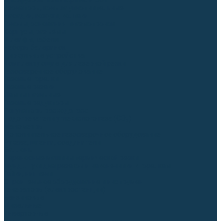
Диффузоры и завихрители CUT
Изоляторы, кольца уплотнительные
Насадки, кожухи, колпаки
Головы, основания плазмотронов
Корпусы, разъёмы
Шлейфы, кабеля
Наборы балеринок
Циркульные устройства
Комплектующие для лазерной резки
Газосварочное оборудование
Газовые горелки
Газовые резаки
Лампы паяльные
Газовые редукторы
Регуляторы расхода газа
Подогреватели углекислого газа (CO₂)
Манометры
Дополнительное газосварочное оборудование
Рукава, шланги, соединители
Баллоны
Переносные машины термической резки
Мундштуки для резаков и наконечники к горелкам
Гайки, ниппели
Строительное оборудование и инструмент
Генераторы (электростанции)
Бензиновые
Дизельные
Инверторные