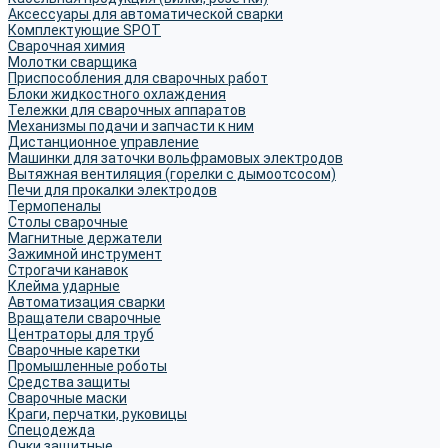
Аксессуары для автоматической сварки
Комплектующие SPOT
Сварочная химия
Молотки сварщика
Приспособления для сварочных работ
Блоки жидкостного охлаждения
Тележки для сварочных аппаратов
Механизмы подачи и запчасти к ним
Дистанционное управление
Машинки для заточки вольфрамовых электродов
Вытяжная вентиляция (горелки с дымоотсосом)
Печи для прокалки электродов
Термопеналы
Столы сварочные
Магнитные держатели
Зажимной инструмент
Строгачи канавок
Клейма ударные
Автоматизация сварки
Вращатели сварочные
Центраторы для труб
Сварочные каретки
Промышленные роботы
Средства защиты
Сварочные маски
Краги, перчатки, руковицы
Спецодежда
Очки защитные