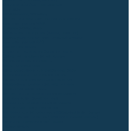
Гусаки TIG (головки, кнопки)
Соединители быстросъемные
Штуцеры
Переходники, разъёмы
Запчасти и комплектующие для сварки
Комплектующие ММА
Клеммы заземления
Кабельная продукция (вилки, розетки)
Аксессуары для автоматической сварки
Комплектующие SPOT
Сварочная химия
Спрей (от налипания брызг) и паста
Средства по уходу за металлом
Охлаждающая жидкость
Молотки сварщика
Приспособления для сварочных работ
Блоки жидкостного охлаждения
Тележки для сварочных аппаратов
Механизмы подачи и запчасти к ним
Подающие механизмы
Запчасти для подающих механизмов
Клапаны электромагнитные
Ролики для подающих механизмов
Дистанционное управление
Машинки для заточки вольфрамовых электродов
Вытяжная вентиляция (горелки с дымоотсосом)
Печи для прокалки электродов
Термопеналы