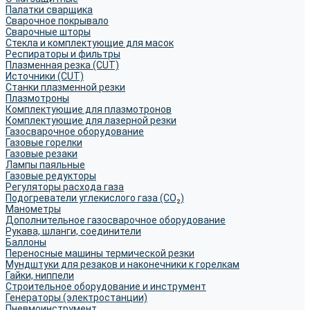
Палатки сварщика
Сварочное покрывало
Сварочные шторы
Стекла и комплектующие для масок
Респираторы и фильтры
Плазменная резка (CUT)
Источники (CUT)
Станки плазменной резки
Плазмотроны
Комплектующие для плазмотронов
Комплектующие для лазерной резки
Газосварочное оборудование
Газовые горелки
Газовые резаки
Лампы паяльные
Газовые редукторы
Регуляторы расхода газа
Подогреватели углекислого газа (CO₂)
Манометры
Дополнительное газосварочное оборудование
Рукава, шланги, соединители
Баллоны
Переносные машины термической резки
Мундштуки для резаков и наконечники к горелкам
Гайки, ниппели
Строительное оборудование и инструмент
Генераторы (электростанции)
Пневмоинструмент