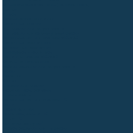
Для СПЕЦ. сталей и сплавов
Вольфрамовые электроды (неплавящиеся)
Припои
Флюсы
Керамические подкладки
Сварочные горелки
MIG горелки для полуавтомата
TIG горелки для аргонодуговой сварки
Расходные части к горелкам MIG-MAG
Сварочные наконечники
Вставки под наконечник
Диффузоры и изоляторы
Сопла для горелок MIG-MAG
Каналы направляющие
Наборы расходки для полуавтомата
Гусаки
Рукоятки
Кнопки
Спирали для горелки
Евроадаптеры, разъёмы
Шланг-пакеты
Расходные части к горелкам TIG
Цанги
Держатели цанг
Изоляторы, кольца TIG
Сопла TIG
Колпачки (заглушки)
Наборы расходки для TIG сварки