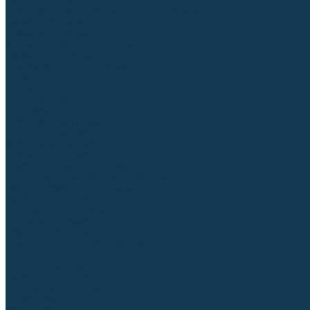
Регуляторы расхода газа
Строительное оборудование и инструмент
Генераторы (электростанции)
Пневмоинструмент
Аккумуляторный инструмент
Сетевой инструмент
Измерительный инструмент
Рулетки
Линейки и угольники
Штангенциркули
Угломеры
Строительные уровни
Расходные материалы и оснастка
Абразивные материалы
Корончатые сверла и штифты
Твёрдосплавные борфрезы
Щетки технические, щетки-крацовки
Резьбонарезной инструмент
Сварочные аппараты
Материалы для сварки
Плазменная резка (CUT)
Средства защиты
Газосварочное оборудование
...
Каталог товаров
Сварочные аппараты
Полуавтоматы (MIG-MAG)
Инверторы (MMA)