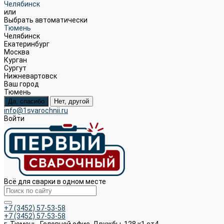
Челябинск
или
Выбрать автоматически
Тюмень
Челябинск
Екатеринбург
Москва
Курган
Сургут
Нижневартовск
Ваш город
Тюмень
Да, спасибо
Нет, другой
info@1svarochnii.ru
Войти
Всё для сварки в одном месте
+7 (3452) 57-53-58
+7 (3452) 57-53-58