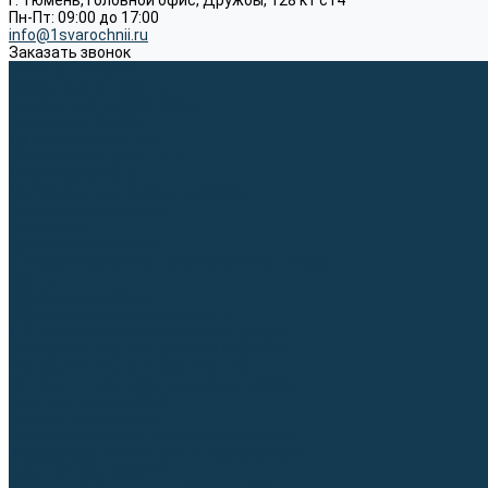
г. Тюмень, Головной офис, Дружбы, 128 к1 ст4
Пн-Пт: 09:00 до 17:00
info@1svarochnii.ru
Заказать звонок
Каталог товаров
Сварочные аппараты
Полуавтоматы (MIG-MAG)
Инверторы (MMA)
Аргонодуговые (TIG)
Выпрямители, реостаты
Точечная (SPOT)
Материалы для сварочных работ
Сварочная проволока
Электроды
Присадочные прутки
Вольфрамовые электроды (неплавящиеся)
Припои
Сварочные горелки
MIG горелки для полуавтомата
TIG горелки для аргонодуговой сварки
Расходные части к горелкам MIG-MAG
Расходные части к горелкам TIG
Запчасти и комплектующие для сварки
Комплектующие ММА
Клеммы заземления
Кабельная продукция (вилки, розетки)
Аксессуары для автоматической сварки
Комплектующие SPOT