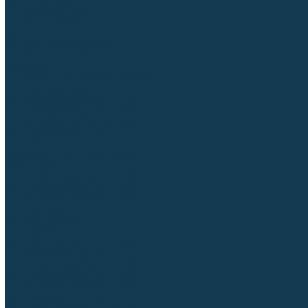
Аргонодуговые (TIG)
Выпрямители, реостаты
Точечная (SPOT)
Контактные
Автоматическая (SAW)
Генераторы и агрегаты для сварки
Лазерные
Материалы для сварочных работ
Сварочная проволока
Для УГЛЕРОДИСТЫХ сталей
Для НЕРЖАВЕЮЩИХ сталей
Для АЛЮМИНИЕВЫХ сплавов
Для МЕДНЫХ сплавов
Для СПЕЦ. сталей и сплавов
Самозащитная (порошковая)
Электроды
Для УГЛЕРОДИСТЫХ сталей
Для НЕРЖАВЕЮЩИХ сталей
Для АЛЮМИНИЕВЫХ сплавов
Для ЧУГУНА
Для НАПЛАВКИ
Для РЕЗКИ (угольные)
Для СПЕЦ. сталей и сплавов
Присадочные прутки
Для УГЛЕРОДИСТЫХ сталей
Для НЕРЖАВЕЮЩИХ сталей
Для АЛЮМИНИЕВЫХ сплавов
Для МЕДНЫХ сплавов