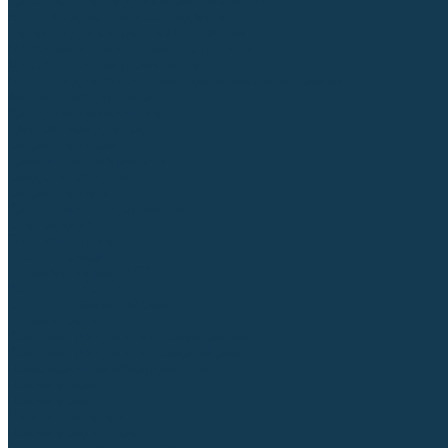
Приспособления для сварочных работ
Блоки жидкостного охлаждения
Тележки для сварочных аппаратов
Механизмы подачи и запчасти к ним
Дистанционное управление
Машинки для заточки вольфрамовых электродов
Автоматизация сварки
Вращатели сварочные
Центраторы для труб
Сварочные каретки
Промышленные роботы
Средства защиты
Сварочные маски
Краги, перчатки, руковицы
Спецодежда
Очки защитные
Палатки сварщика
Плазменная резка (CUT)
Источники (CUT)
Станки плазменной резки
Плазмотроны
Комплектующие для плазмотронов
Комплектующие для лазерной резки
Газосварочное оборудование
Газовые горелки
Газовые резаки
Лампы паяльные
Газовые редукторы