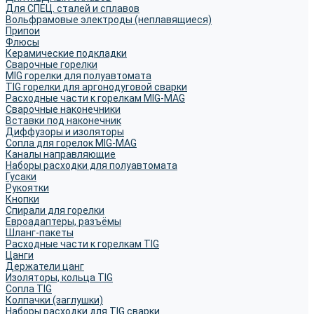
Для СПЕЦ. сталей и сплавов
Вольфрамовые электроды (неплавящиеся)
Припои
Флюсы
Керамические подкладки
Сварочные горелки
MIG горелки для полуавтомата
TIG горелки для аргонодуговой сварки
Расходные части к горелкам MIG-MAG
Сварочные наконечники
Вставки под наконечник
Диффузоры и изоляторы
Сопла для горелок MIG-MAG
Каналы направляющие
Наборы расходки для полуавтомата
Гусаки
Рукоятки
Кнопки
Спирали для горелки
Евроадаптеры, разъёмы
Шланг-пакеты
Расходные части к горелкам TIG
Цанги
Держатели цанг
Изоляторы, кольца TIG
Сопла TIG
Колпачки (заглушки)
Наборы расходки для TIG сварки