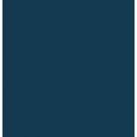
Гусаки TIG (головки, кнопки)
Соединители быстросъемные
Штуцеры
Переходники, разъёмы
Запчасти и комплектующие для сварки
Комплектующие ММА
Клеммы заземления
Кабельная продукция (вилки, розетки)
Аксессуары для автоматической сварки
Комплектующие SPOT
Сварочная химия
Спрей (от налипания брызг) и паста
Средства по уходу за металлом
Охлаждающая жидкость
Молотки сварщика
Приспособления для сварочных работ
Блоки жидкостного охлаждения
Тележки для сварочных аппаратов
Механизмы подачи и запчасти к ним
Подающие механизмы
Запчасти для подающих механизмов
Клапаны электромагнитные
Ролики для подающих механизмов
Дистанционное управление
Машинки для заточки вольфрамовых электродов
Вытяжная вентиляция (горелки с дымоотсосом)
Печи для прокалки электродов
Термопеналы