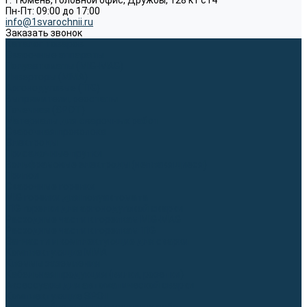
г. Тюмень, Головной офис, Дружбы, 128 к1 ст4
Пн-Пт: 09:00 до 17:00
info@1svarochnii.ru
Заказать звонок
Каталог товаров
Сварочные аппараты
Полуавтоматы (MIG-MAG)
Инверторы (MMA)
Аргонодуговые (TIG)
Выпрямители, реостаты
Точечная (SPOT)
Материалы для сварочных работ
Сварочная проволока
Электроды
Присадочные прутки
Вольфрамовые электроды (неплавящиеся)
Припои
Сварочные горелки
MIG горелки для полуавтомата
TIG горелки для аргонодуговой сварки
Расходные части к горелкам MIG-MAG
Расходные части к горелкам TIG
Запчасти и комплектующие для сварки
Комплектующие ММА
Клеммы заземления
Кабельная продукция (вилки, розетки)
Аксессуары для автоматической сварки
Комплектующие SPOT