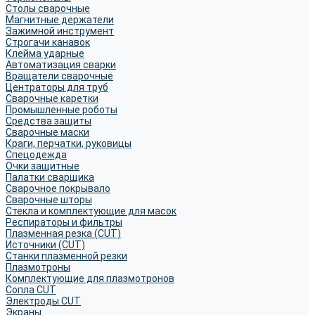
Столы сварочные
Магнитные держатели
Зажимной инструмент
Строгачи канавок
Клейма ударные
Автоматизация сварки
Вращатели сварочные
Центраторы для труб
Сварочные каретки
Промышленные роботы
Средства защиты
Сварочные маски
Краги, перчатки, руковицы
Спецодежда
Очки защитные
Палатки сварщика
Сварочное покрывало
Сварочные шторы
Стекла и комплектующие для масок
Респираторы и фильтры
Плазменная резка (CUT)
Источники (CUT)
Станки плазменной резки
Плазмотроны
Комплектующие для плазмотронов
Сопла CUT
Электроды CUT
Экраны