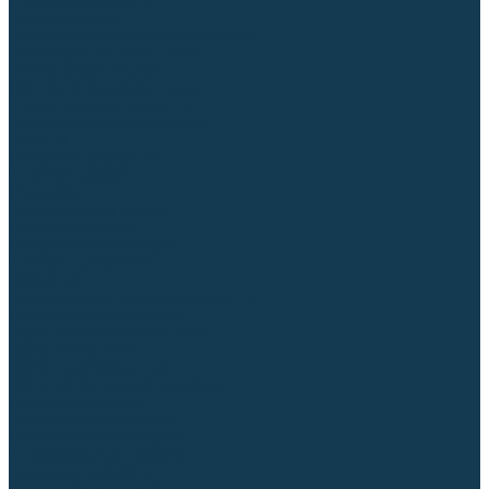
Торцовочные пилы
Пилы дисковые
Пусковые и зарядные устройства
Станки для заточки цепей
Станки сверлильные
Ленточнопильные станки
Стойки для инструмента
Измерительный инструмент
Рулетки
Линейки и угольники
Штангенциркули
Угломеры
Строительные уровни
Лазерные уровни
Лазерные дальномеры
Шаблоны сварщика
Разметка
Расходные материалы и оснастка
Абразивные материалы
Круги отрезные по металлу
Круги зачистные
Круги шлифовальные
Круги лепестковые торцевые
Доводочные круги
Валики шлифовальные
Фибровые диски и круги
Шлифовальные головки
Конволютные круги