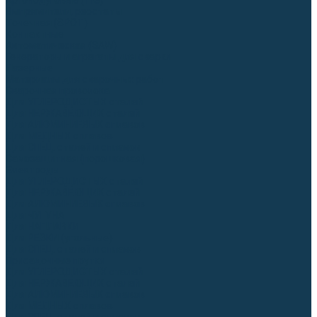
Аргонодуговые (TIG)
Выпрямители, реостаты
Точечная (SPOT)
Контактные
Автоматическая (SAW)
Генераторы и агрегаты для сварки
Лазерные
Материалы для сварочных работ
Сварочная проволока
Для УГЛЕРОДИСТЫХ сталей
Для НЕРЖАВЕЮЩИХ сталей
Для АЛЮМИНИЕВЫХ сплавов
Для МЕДНЫХ сплавов
Для СПЕЦ. сталей и сплавов
Самозащитная (порошковая)
Электроды
Для УГЛЕРОДИСТЫХ сталей
Для НЕРЖАВЕЮЩИХ сталей
Для АЛЮМИНИЕВЫХ сплавов
Для ЧУГУНА
Для НАПЛАВКИ
Для РЕЗКИ (угольные)
Для СПЕЦ. сталей и сплавов
Присадочные прутки
Для УГЛЕРОДИСТЫХ сталей
Для НЕРЖАВЕЮЩИХ сталей
Для АЛЮМИНИЕВЫХ сплавов
Для МЕДНЫХ сплавов