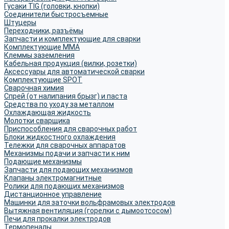
Гусаки TIG (головки, кнопки)
Соединители быстросъемные
Штуцеры
Переходники, разъёмы
Запчасти и комплектующие для сварки
Комплектующие ММА
Клеммы заземления
Кабельная продукция (вилки, розетки)
Аксессуары для автоматической сварки
Комплектующие SPOT
Сварочная химия
Спрей (от налипания брызг) и паста
Средства по уходу за металлом
Охлаждающая жидкость
Молотки сварщика
Приспособления для сварочных работ
Блоки жидкостного охлаждения
Тележки для сварочных аппаратов
Механизмы подачи и запчасти к ним
Подающие механизмы
Запчасти для подающих механизмов
Клапаны электромагнитные
Ролики для подающих механизмов
Дистанционное управление
Машинки для заточки вольфрамовых электродов
Вытяжная вентиляция (горелки с дымоотсосом)
Печи для прокалки электродов
Термопеналы