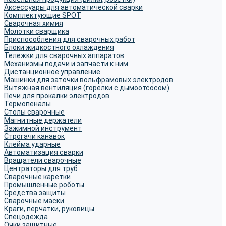
Аксессуары для автоматической сварки
Комплектующие SPOT
Сварочная химия
Молотки сварщика
Приспособления для сварочных работ
Блоки жидкостного охлаждения
Тележки для сварочных аппаратов
Механизмы подачи и запчасти к ним
Дистанционное управление
Машинки для заточки вольфрамовых электродов
Вытяжная вентиляция (горелки с дымоотсосом)
Печи для прокалки электродов
Термопеналы
Столы сварочные
Магнитные держатели
Зажимной инструмент
Строгачи канавок
Клейма ударные
Автоматизация сварки
Вращатели сварочные
Центраторы для труб
Сварочные каретки
Промышленные роботы
Средства защиты
Сварочные маски
Краги, перчатки, руковицы
Спецодежда
Очки защитные