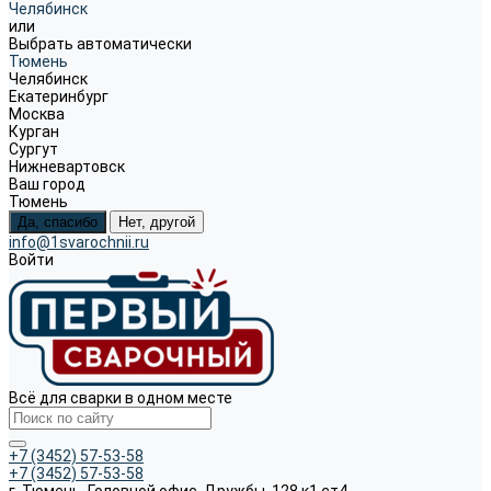
Челябинск
или
Выбрать автоматически
Тюмень
Челябинск
Екатеринбург
Москва
Курган
Сургут
Нижневартовск
Ваш город
Тюмень
Да, спасибо
Нет, другой
info@1svarochnii.ru
Войти
Всё для сварки в одном месте
+7 (3452) 57-53-58
+7 (3452) 57-53-58