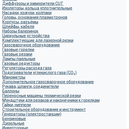
Диффузоры и завихрители CUT
Изоляторы, кольца уплотнительные
Насадки, кожухи, колпаки
Головы, основания плазмотронов
Корпусы, разъёмы
Шлейфы, кабеля
Наборы балеринок
Циркульные устройства
Комплектующие для лазерной резки
Газосварочное оборудование
Газовые горелки
Газовые резаки
Лампы паяльные
Газовые редукторы
Регуляторы расхода газа
Подогреватели углекислого газа (CO₂)
Манометры
Дополнительное газосварочное оборудование
Рукава, шланги, соединители
Баллоны
Переносные машины термической резки
Мундштуки для резаков и наконечники к горелкам
Гайки, ниппели
Строительное оборудование и инструмент
Генераторы (электростанции)
Бензиновые
Дизельные
Инверторные