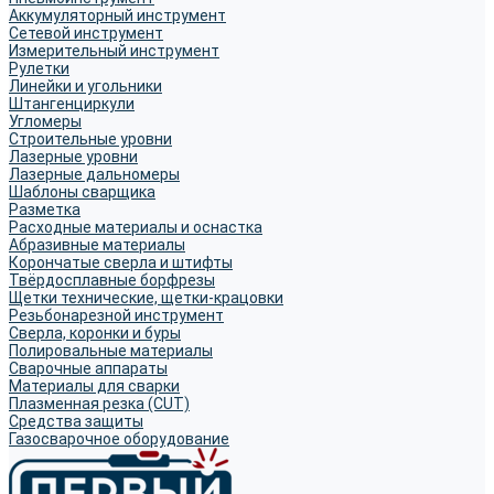
Аккумуляторный инструмент
Сетевой инструмент
Измерительный инструмент
Рулетки
Линейки и угольники
Штангенциркули
Угломеры
Строительные уровни
Лазерные уровни
Лазерные дальномеры
Шаблоны сварщика
Разметка
Расходные материалы и оснастка
Абразивные материалы
Корончатые сверла и штифты
Твёрдосплавные борфрезы
Щетки технические, щетки-крацовки
Резьбонарезной инструмент
Сверла, коронки и буры
Полировальные материалы
Сварочные аппараты
Материалы для сварки
Плазменная резка (CUT)
Средства защиты
Газосварочное оборудование