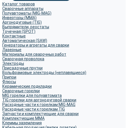
Каталог товаров
Сварочные аппараты
Полуавтоматы (MIG-MAG)
Инверторы (MMA)
Аргонодуговые (TIG)
Выпрямители, реостаты
Точечная (SPOT)
Контактные
Автоматическая (SAW)
Генераторы и агрегаты для сварки
Лазерные
Материалы для сварочных работ
Сварочная проволока
Электроды
Присадочные прутки
Вольфрамовые электроды (неплавящиеся)
Припои
Флюсы
Керамические подкладки
Сварочные горелки
MIG горелки для полуавтомата
TIG горелки для аргонодуговой сварки
Расходные части к горелкам MIG-MAG
Расходные части к горелкам TIG
Запчасти и комплектующие для сварки
Комплектующие ММА
Клеммы заземления
Кабельная продукция (вилки, розетки)