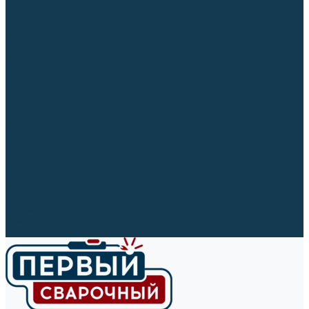
Ленты абразивные (для шлифмашин)
Корончатые сверла и штифты
Твёрдосплавные борфрезы
Щетки технические, щетки-крацовки
Резьбонарезной инструмент
Сверла, коронки и буры
Полировальные материалы
Полировальные круги
Войлочные полировальные круги
Фетровые полировальные круги
Муслиновые полировальные круги
Cизалевые полировальные круги
Полировальные головки
Полировальные валики
Щётки для чистки кругов
Полировальные пасты
Наборы для обработки (полировки)
Сварочные аппараты
Материалы для сварки
Плазменная резка (CUT)
Средства защиты
Газосварочное оборудование