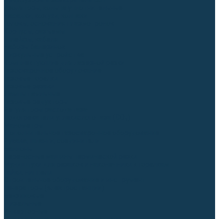
Диффузоры и завихрители CUT
Изоляторы, кольца уплотнительные
Насадки, кожухи, колпаки
Головы, основания плазмотронов
Корпусы, разъёмы
Шлейфы, кабеля
Наборы балеринок
Циркульные устройства
Комплектующие для лазерной резки
Газосварочное оборудование
Газовые горелки
Газовые резаки
Лампы паяльные
Газовые редукторы
Регуляторы расхода газа
Подогреватели углекислого газа (CO₂)
Манометры
Дополнительное газосварочное оборудование
Рукава, шланги, соединители
Баллоны
Переносные машины термической резки
Мундштуки для резаков и наконечники к горелкам
Гайки, ниппели
Строительное оборудование и инструмент
Генераторы (электростанции)
Бензиновые
Дизельные
Инверторные