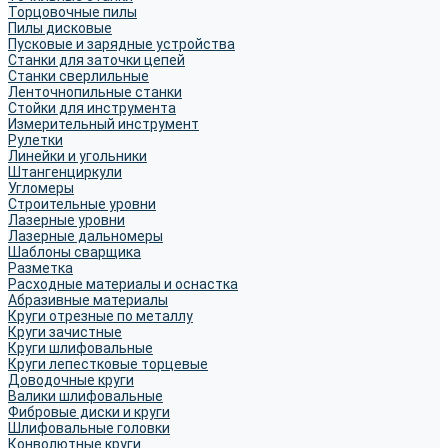
Торцовочные пилы
Пилы дисковые
Пусковые и зарядные устройства
Станки для заточки цепей
Станки сверлильные
Ленточнопильные станки
Стойки для инструмента
Измерительный инструмент
Рулетки
Линейки и угольники
Штангенциркули
Угломеры
Строительные уровни
Лазерные уровни
Лазерные дальномеры
Шаблоны сварщика
Разметка
Расходные материалы и оснастка
Абразивные материалы
Круги отрезные по металлу
Круги зачистные
Круги шлифовальные
Круги лепестковые торцевые
Доводочные круги
Валики шлифовальные
Фибровые диски и круги
Шлифовальные головки
Конволютные круги