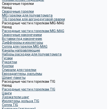
Сварочные горелки
Назад
Сварочные горелки
MIG горелки для полуавтомата
TIG горелки для аргонодуговой сварки
Расходные части к горелкам MIG-MAG
Назад
Расходные части к горелкам MIG-MAG
Сварочные наконечники
Вставки под наконечник
Диффузоры и изоляторы
Сопла для горелок MIG-MAG
Каналы направляющие
Наборы расходки для полуавтомата
Гусаки
Рукоятки
Кнопки
Спирали для горелки
Евроадаптеры, разъёмы
Шланг-пакеты
Расходные части к горелкам TIG
Назад
Расходные части к горелкам TIG
Цанги
Держатели цанг
Изоляторы, кольца TIG
Сопла TIG
Колпачки (заглушки)