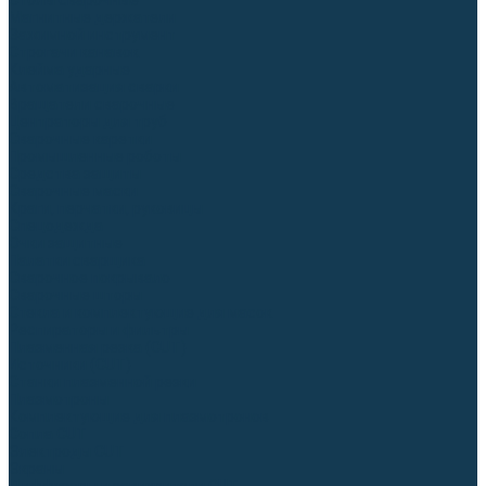
Столы сварочные
Магнитные держатели
Зажимной инструмент
Строгачи канавок
Клейма ударные
Автоматизация сварки
Вращатели сварочные
Центраторы для труб
Сварочные каретки
Промышленные роботы
Средства защиты
Сварочные маски
Краги, перчатки, руковицы
Спецодежда
Очки защитные
Палатки сварщика
Сварочное покрывало
Сварочные шторы
Стекла и комплектующие для масок
Респираторы и фильтры
Плазменная резка (CUT)
Источники (CUT)
Станки плазменной резки
Плазмотроны
Комплектующие для плазмотронов
Сопла CUT
Электроды CUT
Экраны