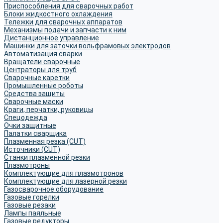
Приспособления для сварочных работ
Блоки жидкостного охлаждения
Тележки для сварочных аппаратов
Механизмы подачи и запчасти к ним
Дистанционное управление
Машинки для заточки вольфрамовых электродов
Автоматизация сварки
Вращатели сварочные
Центраторы для труб
Сварочные каретки
Промышленные роботы
Средства защиты
Сварочные маски
Краги, перчатки, руковицы
Спецодежда
Очки защитные
Палатки сварщика
Плазменная резка (CUT)
Источники (CUT)
Станки плазменной резки
Плазмотроны
Комплектующие для плазмотронов
Комплектующие для лазерной резки
Газосварочное оборудование
Газовые горелки
Газовые резаки
Лампы паяльные
Газовые редукторы