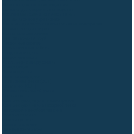
Приспособления для сварочных работ
Блоки жидкостного охлаждения
Тележки для сварочных аппаратов
Механизмы подачи и запчасти к ним
Дистанционное управление
Машинки для заточки вольфрамовых электродов
Автоматизация сварки
Вращатели сварочные
Центраторы для труб
Сварочные каретки
Промышленные роботы
Средства защиты
Сварочные маски
Краги, перчатки, руковицы
Спецодежда
Очки защитные
Палатки сварщика
Плазменная резка (CUT)
Источники (CUT)
Станки плазменной резки
Плазмотроны
Комплектующие для плазмотронов
Комплектующие для лазерной резки
Газосварочное оборудование
Газовые горелки
Газовые резаки
Лампы паяльные
Газовые редукторы