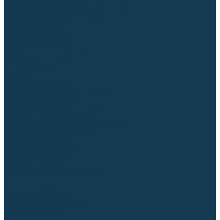
Регуляторы расхода газа
Строительное оборудование и инструмент
Генераторы (электростанции)
Пневмоинструмент
Аккумуляторный инструмент
Сетевой инструмент
Измерительный инструмент
Рулетки
Линейки и угольники
Штангенциркули
Угломеры
Строительные уровни
Расходные материалы и оснастка
Абразивные материалы
Корончатые сверла и штифты
Твёрдосплавные борфрезы
Щетки технические, щетки-крацовки
Резьбонарезной инструмент
Сварочные аппараты
Материалы для сварки
Плазменная резка (CUT)
Средства защиты
Газосварочное оборудование
...
Каталог товаров
Сварочные аппараты
Полуавтоматы (MIG-MAG)
Инверторы (MMA)