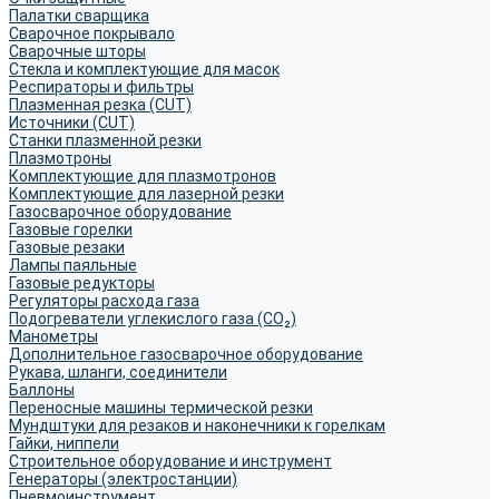
Палатки сварщика
Сварочное покрывало
Сварочные шторы
Стекла и комплектующие для масок
Респираторы и фильтры
Плазменная резка (CUT)
Источники (CUT)
Станки плазменной резки
Плазмотроны
Комплектующие для плазмотронов
Комплектующие для лазерной резки
Газосварочное оборудование
Газовые горелки
Газовые резаки
Лампы паяльные
Газовые редукторы
Регуляторы расхода газа
Подогреватели углекислого газа (CO₂)
Манометры
Дополнительное газосварочное оборудование
Рукава, шланги, соединители
Баллоны
Переносные машины термической резки
Мундштуки для резаков и наконечники к горелкам
Гайки, ниппели
Строительное оборудование и инструмент
Генераторы (электростанции)
Пневмоинструмент