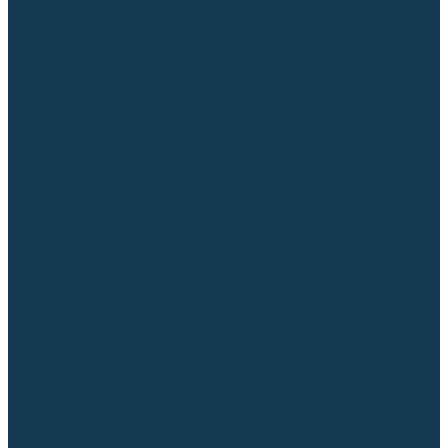
Блоки автоматики для генераторов
Аксессуары для генераторов
Пневмоинструмент
Компрессоры
Безмасляные компрессоры
Масляные ременные компрессоры
Масляные коаксиальные компрессоры
Автомобильные компрессоры
Комплектующие для компрессоров
Пневмошлифмашины
Пневмодрели
Пневмогайковерты
Пневмопистолеты
Наборы пневмоинструмента
Шланги
Аксессуары к пневмоинструменту
Аккумуляторный инструмент
Аккумуляторные УШМ (болгарки)
Аккумуляторные дрели-шуруповерты
Аккумуляторные перфораторы
Аккумуляторные дисковые пилы
Аккумуляторные батареи, зарядные устройства
Сетевой инструмент
УШМ и шлифмашины
Дрели, миксеры, шуруповерты сетевые
Перфораторы
Отбойные молотки
Точильные станки