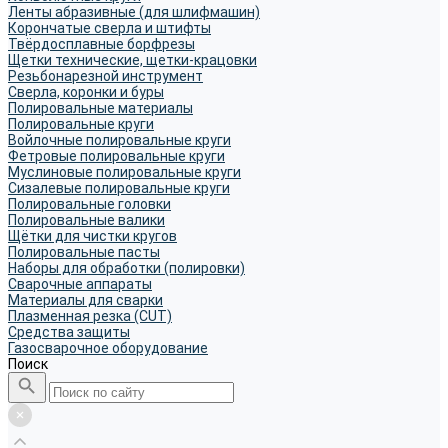
Ленты абразивные (для шлифмашин)
Корончатые сверла и штифты
Твёрдосплавные борфрезы
Щетки технические, щетки-крацовки
Резьбонарезной инструмент
Сверла, коронки и буры
Полировальные материалы
Полировальные круги
Войлочные полировальные круги
Фетровые полировальные круги
Муслиновые полировальные круги
Cизалевые полировальные круги
Полировальные головки
Полировальные валики
Щётки для чистки кругов
Полировальные пасты
Наборы для обработки (полировки)
Сварочные аппараты
Материалы для сварки
Плазменная резка (CUT)
Средства защиты
Газосварочное оборудование
Поиск