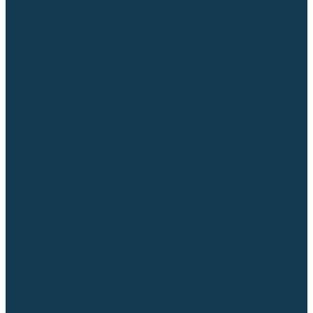
Для СПЕЦ. сталей и сплавов
Вольфрамовые электроды (неплавящиеся)
Припои
Флюсы
Керамические подкладки
Сварочные горелки
MIG горелки для полуавтомата
TIG горелки для аргонодуговой сварки
Расходные части к горелкам MIG-MAG
Сварочные наконечники
Вставки под наконечник
Диффузоры и изоляторы
Сопла для горелок MIG-MAG
Каналы направляющие
Наборы расходки для полуавтомата
Гусаки
Рукоятки
Кнопки
Спирали для горелки
Евроадаптеры, разъёмы
Шланг-пакеты
Расходные части к горелкам TIG
Цанги
Держатели цанг
Изоляторы, кольца TIG
Сопла TIG
Колпачки (заглушки)
Наборы расходки для TIG сварки