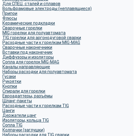
Для СПЕЦ. сталей и сплавов
Вольфрамовые электроды (неплавящиеся)
Припои
Флюсы
Керамические подкладки
Сварочные горелки
MIG горелки для полуавтомата
TIG горелки для аргонодуговой сварки
Расходные части к горелкам MIG-MAG
Сварочные наконечники
Вставки под наконечник
Диффузоры и изоляторы
Сопла для горелок MIG-MAG
Каналы направляющие
Наборы расходки для полуавтомата
Гусаки
Рукоятки
Кнопки
Спирали для горелки
Евроадаптеры, разъёмы
Шланг-пакеты
Расходные части к горелкам TIG
Цанги
Держатели цанг
Изоляторы, кольца TIG
Сопла TIG
Колпачки (заглушки)
Наборы расходки для TIG сварки