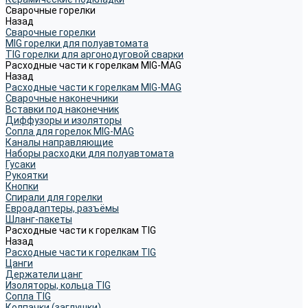
Сварочные горелки
Назад
Сварочные горелки
MIG горелки для полуавтомата
TIG горелки для аргонодуговой сварки
Расходные части к горелкам MIG-MAG
Назад
Расходные части к горелкам MIG-MAG
Сварочные наконечники
Вставки под наконечник
Диффузоры и изоляторы
Сопла для горелок MIG-MAG
Каналы направляющие
Наборы расходки для полуавтомата
Гусаки
Рукоятки
Кнопки
Спирали для горелки
Евроадаптеры, разъёмы
Шланг-пакеты
Расходные части к горелкам TIG
Назад
Расходные части к горелкам TIG
Цанги
Держатели цанг
Изоляторы, кольца TIG
Сопла TIG
Колпачки (заглушки)