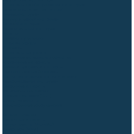
Регуляторы расхода газа
Строительное оборудование и инструмент
Генераторы (электростанции)
Пневмоинструмент
Аккумуляторный инструмент
Сетевой инструмент
Измерительный инструмент
Рулетки
Линейки и угольники
Штангенциркули
Угломеры
Строительные уровни
Расходные материалы и оснастка
Абразивные материалы
Корончатые сверла и штифты
Твёрдосплавные борфрезы
Щетки технические, щетки-крацовки
Резьбонарезной инструмент
Сварочные аппараты
Материалы для сварки
Плазменная резка (CUT)
Средства защиты
Газосварочное оборудование
...
Каталог товаров
Сварочные аппараты
Полуавтоматы (MIG-MAG)
Инверторы (MMA)