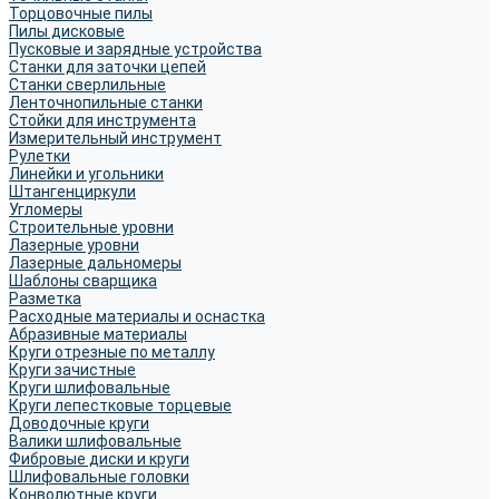
Торцовочные пилы
Пилы дисковые
Пусковые и зарядные устройства
Станки для заточки цепей
Станки сверлильные
Ленточнопильные станки
Стойки для инструмента
Измерительный инструмент
Рулетки
Линейки и угольники
Штангенциркули
Угломеры
Строительные уровни
Лазерные уровни
Лазерные дальномеры
Шаблоны сварщика
Разметка
Расходные материалы и оснастка
Абразивные материалы
Круги отрезные по металлу
Круги зачистные
Круги шлифовальные
Круги лепестковые торцевые
Доводочные круги
Валики шлифовальные
Фибровые диски и круги
Шлифовальные головки
Конволютные круги