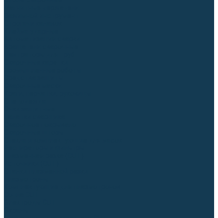
Столы сварочные
Магнитные держатели
Зажимной инструмент
Строгачи канавок
Клейма ударные
Автоматизация сварки
Вращатели сварочные
Центраторы для труб
Сварочные каретки
Промышленные роботы
Средства защиты
Сварочные маски
Краги, перчатки, руковицы
Спецодежда
Очки защитные
Палатки сварщика
Сварочное покрывало
Сварочные шторы
Стекла и комплектующие для масок
Респираторы и фильтры
Плазменная резка (CUT)
Источники (CUT)
Станки плазменной резки
Плазмотроны
Комплектующие для плазмотронов
Сопла CUT
Электроды CUT
Экраны