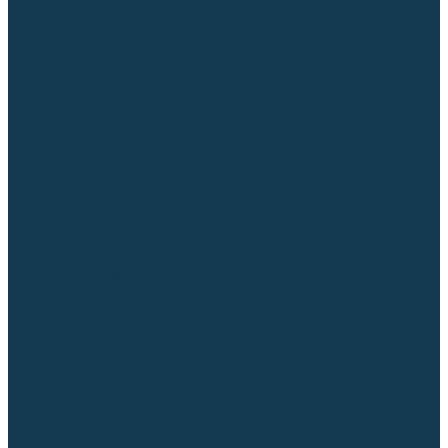
Торцовочные пилы
Пилы дисковые
Пусковые и зарядные устройства
Станки для заточки цепей
Станки сверлильные
Ленточнопильные станки
Стойки для инструмента
Измерительный инструмент
Рулетки
Линейки и угольники
Штангенциркули
Угломеры
Строительные уровни
Лазерные уровни
Лазерные дальномеры
Шаблоны сварщика
Разметка
Расходные материалы и оснастка
Абразивные материалы
Круги отрезные по металлу
Круги зачистные
Круги шлифовальные
Круги лепестковые торцевые
Доводочные круги
Валики шлифовальные
Фибровые диски и круги
Шлифовальные головки
Конволютные круги