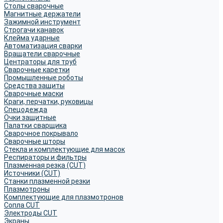
Столы сварочные
Магнитные держатели
Зажимной инструмент
Строгачи канавок
Клейма ударные
Автоматизация сварки
Вращатели сварочные
Центраторы для труб
Сварочные каретки
Промышленные роботы
Средства защиты
Сварочные маски
Краги, перчатки, руковицы
Спецодежда
Очки защитные
Палатки сварщика
Сварочное покрывало
Сварочные шторы
Стекла и комплектующие для масок
Респираторы и фильтры
Плазменная резка (CUT)
Источники (CUT)
Станки плазменной резки
Плазмотроны
Комплектующие для плазмотронов
Сопла CUT
Электроды CUT
Экраны