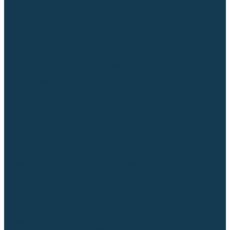
Диффузоры и завихрители CUT
Изоляторы, кольца уплотнительные
Насадки, кожухи, колпаки
Головы, основания плазмотронов
Корпусы, разъёмы
Шлейфы, кабеля
Наборы балеринок
Циркульные устройства
Комплектующие для лазерной резки
Газосварочное оборудование
Газовые горелки
Газовые резаки
Лампы паяльные
Газовые редукторы
Регуляторы расхода газа
Подогреватели углекислого газа (CO₂)
Манометры
Дополнительное газосварочное оборудование
Рукава, шланги, соединители
Баллоны
Переносные машины термической резки
Мундштуки для резаков и наконечники к горелкам
Гайки, ниппели
Строительное оборудование и инструмент
Генераторы (электростанции)
Бензиновые
Дизельные
Инверторные