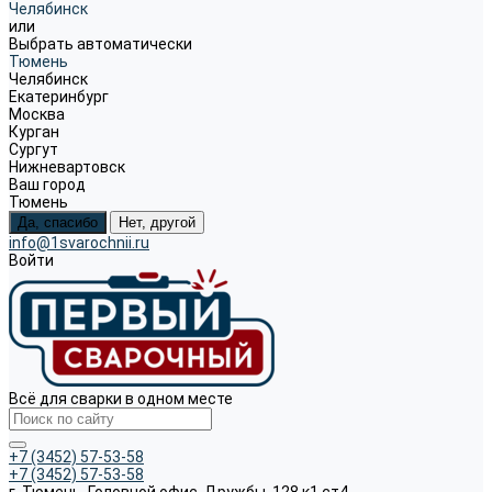
Челябинск
или
Выбрать автоматически
Тюмень
Челябинск
Екатеринбург
Москва
Курган
Сургут
Нижневартовск
Ваш город
Тюмень
Да, спасибо
Нет, другой
info@1svarochnii.ru
Войти
Всё для сварки в одном месте
+7 (3452) 57-53-58
+7 (3452) 57-53-58