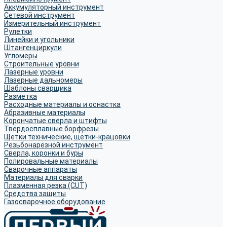
Аккумуляторный инструмент
Сетевой инструмент
Измерительный инструмент
Рулетки
Линейки и угольники
Штангенциркули
Угломеры
Строительные уровни
Лазерные уровни
Лазерные дальномеры
Шаблоны сварщика
Разметка
Расходные материалы и оснастка
Абразивные материалы
Корончатые сверла и штифты
Твёрдосплавные борфрезы
Щетки технические, щетки-крацовки
Резьбонарезной инструмент
Сверла, коронки и буры
Полировальные материалы
Сварочные аппараты
Материалы для сварки
Плазменная резка (CUT)
Средства защиты
Газосварочное оборудование