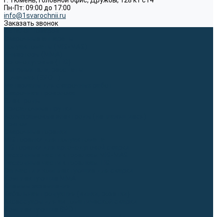
г. Тюмень, Головной офис, Дружбы, 128 к1 ст4
Пн-Пт: 09:00 до 17:00
info@1svarochnii.ru
Заказать звонок
Каталог товаров
Сварочные аппараты
Полуавтоматы (MIG-MAG)
Инверторы (MMA)
Аргонодуговые (TIG)
Выпрямители, реостаты
Точечная (SPOT)
Материалы для сварочных работ
Сварочная проволока
Электроды
Присадочные прутки
Вольфрамовые электроды (неплавящиеся)
Припои
Сварочные горелки
MIG горелки для полуавтомата
TIG горелки для аргонодуговой сварки
Расходные части к горелкам MIG-MAG
Расходные части к горелкам TIG
Запчасти и комплектующие для сварки
Комплектующие ММА
Клеммы заземления
Кабельная продукция (вилки, розетки)
Аксессуары для автоматической сварки
Комплектующие SPOT