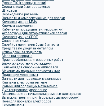
Гусаки TIG (головки, кнопки)
Соединители быстросъемные
Штуцеры
Переходники, разъёмы
Запчасти и комплектующие для сварки
Комплектующие ММА
Клеммы заземления
Кабельная продукция (вилки, розетки)
Аксессуары для автоматической сварки
Комплектующие SPOT
Сварочная химия
Спрей (от налипания брызг) и паста
Средства по уходу за металлом
Охлаждающая жидкость
Молотки сварщика
Приспособления для сварочных работ
Блоки жидкостного охлаждения
Тележки для сварочных аппаратов
Механизмы подачи и запчасти к ним
Подающие механизмы
Запчасти для подающих механизмов
Клапаны электромагнитные
Ролики для подающих механизмов
Дистанционное управление
Машинки для заточки вольфрамовых электродов
Вытяжная вентиляция (горелки с дымоотсосом)
Печи для прокалки электродов
Термопеналы