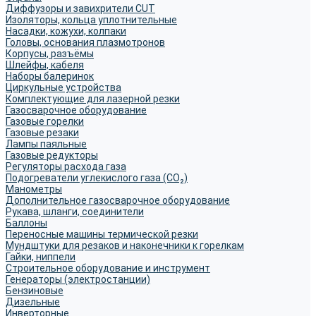
Диффузоры и завихрители CUT
Изоляторы, кольца уплотнительные
Насадки, кожухи, колпаки
Головы, основания плазмотронов
Корпусы, разъёмы
Шлейфы, кабеля
Наборы балеринок
Циркульные устройства
Комплектующие для лазерной резки
Газосварочное оборудование
Газовые горелки
Газовые резаки
Лампы паяльные
Газовые редукторы
Регуляторы расхода газа
Подогреватели углекислого газа (CO₂)
Манометры
Дополнительное газосварочное оборудование
Рукава, шланги, соединители
Баллоны
Переносные машины термической резки
Мундштуки для резаков и наконечники к горелкам
Гайки, ниппели
Строительное оборудование и инструмент
Генераторы (электростанции)
Бензиновые
Дизельные
Инверторные