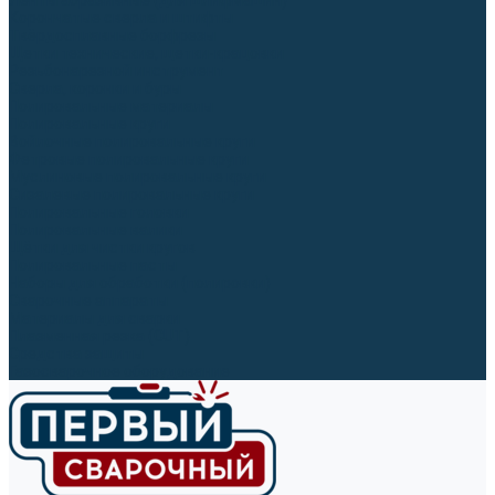
Ленты абразивные (для шлифмашин)
Корончатые сверла и штифты
Твёрдосплавные борфрезы
Щетки технические, щетки-крацовки
Резьбонарезной инструмент
Сверла, коронки и буры
Полировальные материалы
Полировальные круги
Войлочные полировальные круги
Фетровые полировальные круги
Муслиновые полировальные круги
Cизалевые полировальные круги
Полировальные головки
Полировальные валики
Щётки для чистки кругов
Полировальные пасты
Наборы для обработки (полировки)
Сварочные аппараты
Материалы для сварки
Плазменная резка (CUT)
Средства защиты
Газосварочное оборудование