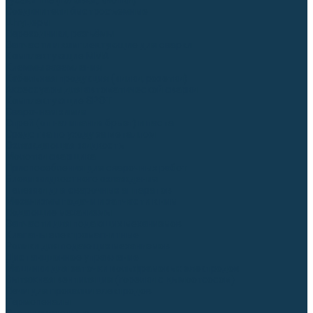
Гусаки TIG (головки, кнопки)
Соединители быстросъемные
Штуцеры
Переходники, разъёмы
Запчасти и комплектующие для сварки
Комплектующие ММА
Клеммы заземления
Кабельная продукция (вилки, розетки)
Аксессуары для автоматической сварки
Комплектующие SPOT
Сварочная химия
Спрей (от налипания брызг) и паста
Средства по уходу за металлом
Охлаждающая жидкость
Молотки сварщика
Приспособления для сварочных работ
Блоки жидкостного охлаждения
Тележки для сварочных аппаратов
Механизмы подачи и запчасти к ним
Подающие механизмы
Запчасти для подающих механизмов
Клапаны электромагнитные
Ролики для подающих механизмов
Дистанционное управление
Машинки для заточки вольфрамовых электродов
Вытяжная вентиляция (горелки с дымоотсосом)
Печи для прокалки электродов
Термопеналы