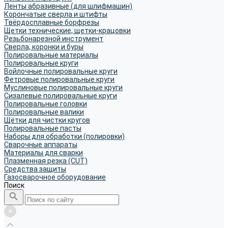
Ленты абразивные (для шлифмашин)
Корончатые сверла и штифты
Твёрдосплавные борфрезы
Щетки технические, щетки-крацовки
Резьбонарезной инструмент
Сверла, коронки и буры
Полировальные материалы
Полировальные круги
Войлочные полировальные круги
Фетровые полировальные круги
Муслиновые полировальные круги
Cизалевые полировальные круги
Полировальные головки
Полировальные валики
Щётки для чистки кругов
Полировальные пасты
Наборы для обработки (полировки)
Сварочные аппараты
Материалы для сварки
Плазменная резка (CUT)
Средства защиты
Газосварочное оборудование
Поиск