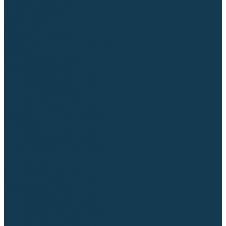
Аргонодуговые (TIG)
Выпрямители, реостаты
Точечная (SPOT)
Контактные
Автоматическая (SAW)
Генераторы и агрегаты для сварки
Лазерные
Материалы для сварочных работ
Сварочная проволока
Для УГЛЕРОДИСТЫХ сталей
Для НЕРЖАВЕЮЩИХ сталей
Для АЛЮМИНИЕВЫХ сплавов
Для МЕДНЫХ сплавов
Для СПЕЦ. сталей и сплавов
Самозащитная (порошковая)
Электроды
Для УГЛЕРОДИСТЫХ сталей
Для НЕРЖАВЕЮЩИХ сталей
Для АЛЮМИНИЕВЫХ сплавов
Для ЧУГУНА
Для НАПЛАВКИ
Для РЕЗКИ (угольные)
Для СПЕЦ. сталей и сплавов
Присадочные прутки
Для УГЛЕРОДИСТЫХ сталей
Для НЕРЖАВЕЮЩИХ сталей
Для АЛЮМИНИЕВЫХ сплавов
Для МЕДНЫХ сплавов