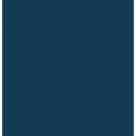
Приспособления для сварочных работ
Блоки жидкостного охлаждения
Тележки для сварочных аппаратов
Механизмы подачи и запчасти к ним
Дистанционное управление
Машинки для заточки вольфрамовых электродов
Автоматизация сварки
Вращатели сварочные
Центраторы для труб
Сварочные каретки
Промышленные роботы
Средства защиты
Сварочные маски
Краги, перчатки, руковицы
Спецодежда
Очки защитные
Палатки сварщика
Плазменная резка (CUT)
Источники (CUT)
Станки плазменной резки
Плазмотроны
Комплектующие для плазмотронов
Комплектующие для лазерной резки
Газосварочное оборудование
Газовые горелки
Газовые резаки
Лампы паяльные
Газовые редукторы