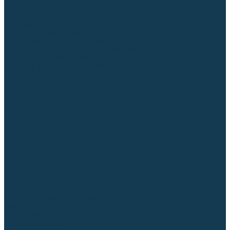
Блоки автоматики для генераторов
Аксессуары для генераторов
Пневмоинструмент
Компрессоры
Безмасляные компрессоры
Масляные ременные компрессоры
Масляные коаксиальные компрессоры
Автомобильные компрессоры
Комплектующие для компрессоров
Пневмошлифмашины
Пневмодрели
Пневмогайковерты
Пневмопистолеты
Наборы пневмоинструмента
Шланги
Аксессуары к пневмоинструменту
Аккумуляторный инструмент
Аккумуляторные УШМ (болгарки)
Аккумуляторные дрели-шуруповерты
Аккумуляторные перфораторы
Аккумуляторные дисковые пилы
Аккумуляторные батареи, зарядные устройства
Сетевой инструмент
УШМ и шлифмашины
Дрели, миксеры, шуруповерты сетевые
Перфораторы
Отбойные молотки
Точильные станки