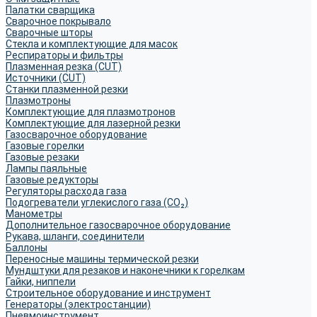
Палатки сварщика
Сварочное покрывало
Сварочные шторы
Стекла и комплектующие для масок
Респираторы и фильтры
Плазменная резка (CUT)
Источники (CUT)
Станки плазменной резки
Плазмотроны
Комплектующие для плазмотронов
Комплектующие для лазерной резки
Газосварочное оборудование
Газовые горелки
Газовые резаки
Лампы паяльные
Газовые редукторы
Регуляторы расхода газа
Подогреватели углекислого газа (CO₂)
Манометры
Дополнительное газосварочное оборудование
Рукава, шланги, соединители
Баллоны
Переносные машины термической резки
Мундштуки для резаков и наконечники к горелкам
Гайки, ниппели
Строительное оборудование и инструмент
Генераторы (электростанции)
Пневмоинструмент