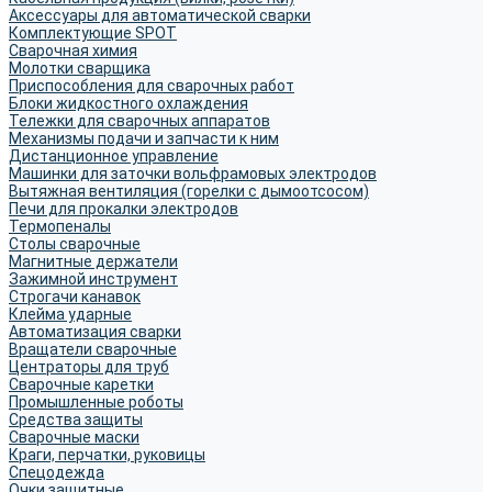
Аксессуары для автоматической сварки
Комплектующие SPOT
Сварочная химия
Молотки сварщика
Приспособления для сварочных работ
Блоки жидкостного охлаждения
Тележки для сварочных аппаратов
Механизмы подачи и запчасти к ним
Дистанционное управление
Машинки для заточки вольфрамовых электродов
Вытяжная вентиляция (горелки с дымоотсосом)
Печи для прокалки электродов
Термопеналы
Столы сварочные
Магнитные держатели
Зажимной инструмент
Строгачи канавок
Клейма ударные
Автоматизация сварки
Вращатели сварочные
Центраторы для труб
Сварочные каретки
Промышленные роботы
Средства защиты
Сварочные маски
Краги, перчатки, руковицы
Спецодежда
Очки защитные