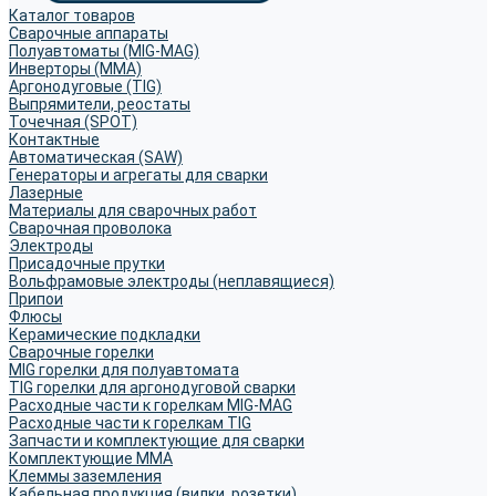
Каталог товаров
Сварочные аппараты
Полуавтоматы (MIG-MAG)
Инверторы (MMA)
Аргонодуговые (TIG)
Выпрямители, реостаты
Точечная (SPOT)
Контактные
Автоматическая (SAW)
Генераторы и агрегаты для сварки
Лазерные
Материалы для сварочных работ
Сварочная проволока
Электроды
Присадочные прутки
Вольфрамовые электроды (неплавящиеся)
Припои
Флюсы
Керамические подкладки
Сварочные горелки
MIG горелки для полуавтомата
TIG горелки для аргонодуговой сварки
Расходные части к горелкам MIG-MAG
Расходные части к горелкам TIG
Запчасти и комплектующие для сварки
Комплектующие ММА
Клеммы заземления
Кабельная продукция (вилки, розетки)