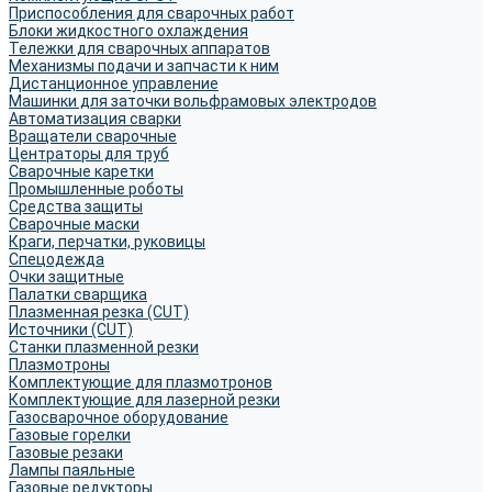
Приспособления для сварочных работ
Блоки жидкостного охлаждения
Тележки для сварочных аппаратов
Механизмы подачи и запчасти к ним
Дистанционное управление
Машинки для заточки вольфрамовых электродов
Автоматизация сварки
Вращатели сварочные
Центраторы для труб
Сварочные каретки
Промышленные роботы
Средства защиты
Сварочные маски
Краги, перчатки, руковицы
Спецодежда
Очки защитные
Палатки сварщика
Плазменная резка (CUT)
Источники (CUT)
Станки плазменной резки
Плазмотроны
Комплектующие для плазмотронов
Комплектующие для лазерной резки
Газосварочное оборудование
Газовые горелки
Газовые резаки
Лампы паяльные
Газовые редукторы