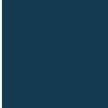
Приспособления для сварочных работ
Блоки жидкостного охлаждения
Тележки для сварочных аппаратов
Механизмы подачи и запчасти к ним
Дистанционное управление
Машинки для заточки вольфрамовых электродов
Автоматизация сварки
Вращатели сварочные
Центраторы для труб
Сварочные каретки
Промышленные роботы
Средства защиты
Сварочные маски
Краги, перчатки, руковицы
Спецодежда
Очки защитные
Палатки сварщика
Плазменная резка (CUT)
Источники (CUT)
Станки плазменной резки
Плазмотроны
Комплектующие для плазмотронов
Комплектующие для лазерной резки
Газосварочное оборудование
Газовые горелки
Газовые резаки
Лампы паяльные
Газовые редукторы