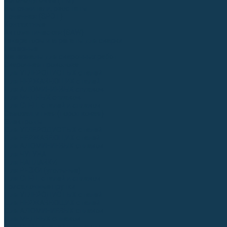
Аргонодуговые (TIG)
Выпрямители, реостаты
Точечная (SPOT)
Контактные
Автоматическая (SAW)
Генераторы и агрегаты для сварки
Лазерные
Материалы для сварочных работ
Сварочная проволока
Для УГЛЕРОДИСТЫХ сталей
Для НЕРЖАВЕЮЩИХ сталей
Для АЛЮМИНИЕВЫХ сплавов
Для МЕДНЫХ сплавов
Для СПЕЦ. сталей и сплавов
Самозащитная (порошковая)
Электроды
Для УГЛЕРОДИСТЫХ сталей
Для НЕРЖАВЕЮЩИХ сталей
Для АЛЮМИНИЕВЫХ сплавов
Для ЧУГУНА
Для НАПЛАВКИ
Для РЕЗКИ (угольные)
Для СПЕЦ. сталей и сплавов
Присадочные прутки
Для УГЛЕРОДИСТЫХ сталей
Для НЕРЖАВЕЮЩИХ сталей
Для АЛЮМИНИЕВЫХ сплавов
Для МЕДНЫХ сплавов