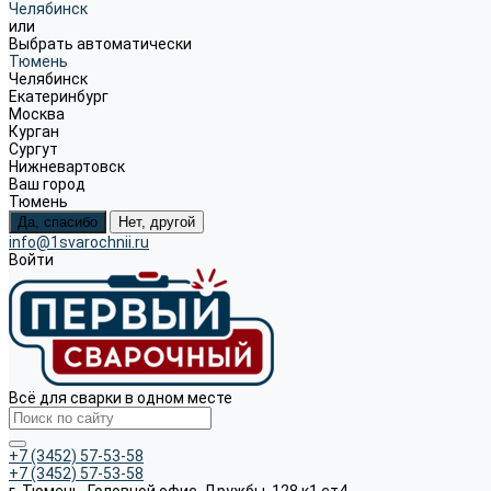
Челябинск
или
Выбрать автоматически
Тюмень
Челябинск
Екатеринбург
Москва
Курган
Сургут
Нижневартовск
Ваш город
Тюмень
Да, спасибо
Нет, другой
info@1svarochnii.ru
Войти
Всё для сварки в одном месте
+7 (3452) 57-53-58
+7 (3452) 57-53-58