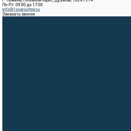
г. Тюмень, Головной офис, Дружбы, 128 к1 ст4
Пн-Пт: 09:00 до 17:00
info@1svarochnii.ru
Заказать звонок
Каталог товаров
Сварочные аппараты
Полуавтоматы (MIG-MAG)
Инверторы (MMA)
Аргонодуговые (TIG)
Выпрямители, реостаты
Точечная (SPOT)
Материалы для сварочных работ
Сварочная проволока
Электроды
Присадочные прутки
Вольфрамовые электроды (неплавящиеся)
Припои
Сварочные горелки
MIG горелки для полуавтомата
TIG горелки для аргонодуговой сварки
Расходные части к горелкам MIG-MAG
Расходные части к горелкам TIG
Запчасти и комплектующие для сварки
Комплектующие ММА
Клеммы заземления
Кабельная продукция (вилки, розетки)
Аксессуары для автоматической сварки
Комплектующие SPOT