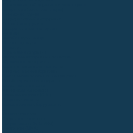
Регуляторы расхода газа
Строительное оборудование и инструмент
Генераторы (электростанции)
Пневмоинструмент
Аккумуляторный инструмент
Сетевой инструмент
Измерительный инструмент
Рулетки
Линейки и угольники
Штангенциркули
Угломеры
Строительные уровни
Расходные материалы и оснастка
Абразивные материалы
Корончатые сверла и штифты
Твёрдосплавные борфрезы
Щетки технические, щетки-крацовки
Резьбонарезной инструмент
Сварочные аппараты
Материалы для сварки
Плазменная резка (CUT)
Средства защиты
Газосварочное оборудование
...
Каталог товаров
Сварочные аппараты
Полуавтоматы (MIG-MAG)
Инверторы (MMA)