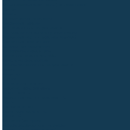
Для СПЕЦ. сталей и сплавов
Вольфрамовые электроды (неплавящиеся)
Припои
Флюсы
Керамические подкладки
Сварочные горелки
MIG горелки для полуавтомата
TIG горелки для аргонодуговой сварки
Расходные части к горелкам MIG-MAG
Сварочные наконечники
Вставки под наконечник
Диффузоры и изоляторы
Сопла для горелок MIG-MAG
Каналы направляющие
Наборы расходки для полуавтомата
Гусаки
Рукоятки
Кнопки
Спирали для горелки
Евроадаптеры, разъёмы
Шланг-пакеты
Расходные части к горелкам TIG
Цанги
Держатели цанг
Изоляторы, кольца TIG
Сопла TIG
Колпачки (заглушки)
Наборы расходки для TIG сварки