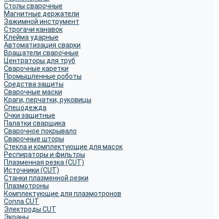
Столы сварочные
Магнитные держатели
Зажимной инструмент
Строгачи канавок
Клейма ударные
Автоматизация сварки
Вращатели сварочные
Центраторы для труб
Сварочные каретки
Промышленные роботы
Средства защиты
Сварочные маски
Краги, перчатки, руковицы
Спецодежда
Очки защитные
Палатки сварщика
Сварочное покрывало
Сварочные шторы
Стекла и комплектующие для масок
Респираторы и фильтры
Плазменная резка (CUT)
Источники (CUT)
Станки плазменной резки
Плазмотроны
Комплектующие для плазмотронов
Сопла CUT
Электроды CUT
Экраны