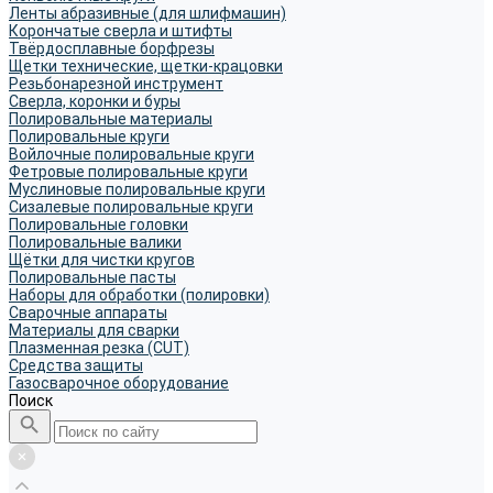
Ленты абразивные (для шлифмашин)
Корончатые сверла и штифты
Твёрдосплавные борфрезы
Щетки технические, щетки-крацовки
Резьбонарезной инструмент
Сверла, коронки и буры
Полировальные материалы
Полировальные круги
Войлочные полировальные круги
Фетровые полировальные круги
Муслиновые полировальные круги
Cизалевые полировальные круги
Полировальные головки
Полировальные валики
Щётки для чистки кругов
Полировальные пасты
Наборы для обработки (полировки)
Сварочные аппараты
Материалы для сварки
Плазменная резка (CUT)
Средства защиты
Газосварочное оборудование
Поиск