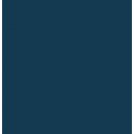
Приспособления для сварочных работ
Блоки жидкостного охлаждения
Тележки для сварочных аппаратов
Механизмы подачи и запчасти к ним
Дистанционное управление
Машинки для заточки вольфрамовых электродов
Автоматизация сварки
Вращатели сварочные
Центраторы для труб
Сварочные каретки
Промышленные роботы
Средства защиты
Сварочные маски
Краги, перчатки, руковицы
Спецодежда
Очки защитные
Палатки сварщика
Плазменная резка (CUT)
Источники (CUT)
Станки плазменной резки
Плазмотроны
Комплектующие для плазмотронов
Комплектующие для лазерной резки
Газосварочное оборудование
Газовые горелки
Газовые резаки
Лампы паяльные
Газовые редукторы