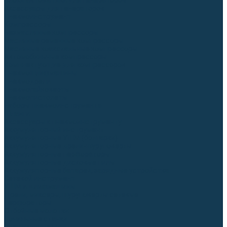
Блоки автоматики для генераторов
Аксессуары для генераторов
Пневмоинструмент
Компрессоры
Безмасляные компрессоры
Масляные ременные компрессоры
Масляные коаксиальные компрессоры
Автомобильные компрессоры
Комплектующие для компрессоров
Пневмошлифмашины
Пневмодрели
Пневмогайковерты
Пневмопистолеты
Наборы пневмоинструмента
Шланги
Аксессуары к пневмоинструменту
Аккумуляторный инструмент
Аккумуляторные УШМ (болгарки)
Аккумуляторные дрели-шуруповерты
Аккумуляторные перфораторы
Аккумуляторные дисковые пилы
Аккумуляторные батареи, зарядные устройства
Сетевой инструмент
УШМ и шлифмашины
Дрели, миксеры, шуруповерты сетевые
Перфораторы
Отбойные молотки
Точильные станки