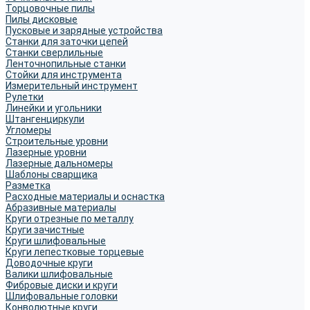
Торцовочные пилы
Пилы дисковые
Пусковые и зарядные устройства
Станки для заточки цепей
Станки сверлильные
Ленточнопильные станки
Стойки для инструмента
Измерительный инструмент
Рулетки
Линейки и угольники
Штангенциркули
Угломеры
Строительные уровни
Лазерные уровни
Лазерные дальномеры
Шаблоны сварщика
Разметка
Расходные материалы и оснастка
Абразивные материалы
Круги отрезные по металлу
Круги зачистные
Круги шлифовальные
Круги лепестковые торцевые
Доводочные круги
Валики шлифовальные
Фибровые диски и круги
Шлифовальные головки
Конволютные круги