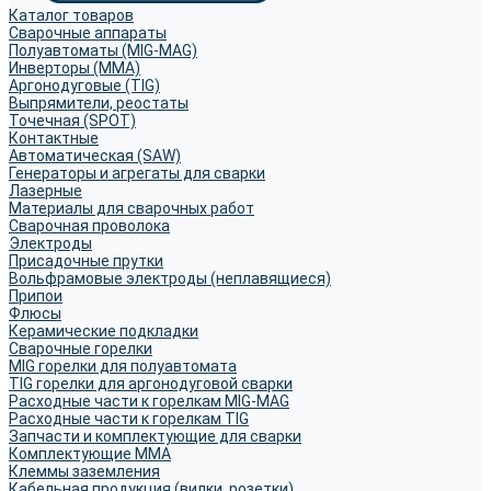
Каталог товаров
Сварочные аппараты
Полуавтоматы (MIG-MAG)
Инверторы (MMA)
Аргонодуговые (TIG)
Выпрямители, реостаты
Точечная (SPOT)
Контактные
Автоматическая (SAW)
Генераторы и агрегаты для сварки
Лазерные
Материалы для сварочных работ
Сварочная проволока
Электроды
Присадочные прутки
Вольфрамовые электроды (неплавящиеся)
Припои
Флюсы
Керамические подкладки
Сварочные горелки
MIG горелки для полуавтомата
TIG горелки для аргонодуговой сварки
Расходные части к горелкам MIG-MAG
Расходные части к горелкам TIG
Запчасти и комплектующие для сварки
Комплектующие ММА
Клеммы заземления
Кабельная продукция (вилки, розетки)