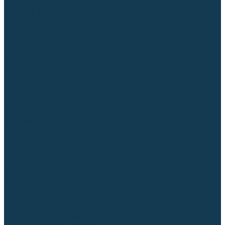
Аргонодуговые (TIG)
Выпрямители, реостаты
Точечная (SPOT)
Контактные
Автоматическая (SAW)
Генераторы и агрегаты для сварки
Лазерные
Материалы для сварочных работ
Сварочная проволока
Для УГЛЕРОДИСТЫХ сталей
Для НЕРЖАВЕЮЩИХ сталей
Для АЛЮМИНИЕВЫХ сплавов
Для МЕДНЫХ сплавов
Для СПЕЦ. сталей и сплавов
Самозащитная (порошковая)
Электроды
Для УГЛЕРОДИСТЫХ сталей
Для НЕРЖАВЕЮЩИХ сталей
Для АЛЮМИНИЕВЫХ сплавов
Для ЧУГУНА
Для НАПЛАВКИ
Для РЕЗКИ (угольные)
Для СПЕЦ. сталей и сплавов
Присадочные прутки
Для УГЛЕРОДИСТЫХ сталей
Для НЕРЖАВЕЮЩИХ сталей
Для АЛЮМИНИЕВЫХ сплавов
Для МЕДНЫХ сплавов