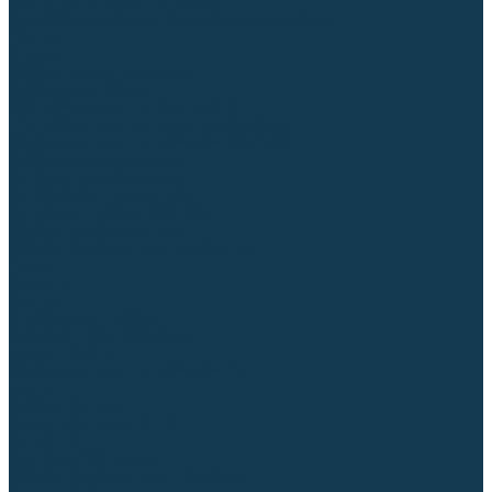
Для СПЕЦ. сталей и сплавов
Вольфрамовые электроды (неплавящиеся)
Припои
Флюсы
Керамические подкладки
Сварочные горелки
MIG горелки для полуавтомата
TIG горелки для аргонодуговой сварки
Расходные части к горелкам MIG-MAG
Сварочные наконечники
Вставки под наконечник
Диффузоры и изоляторы
Сопла для горелок MIG-MAG
Каналы направляющие
Наборы расходки для полуавтомата
Гусаки
Рукоятки
Кнопки
Спирали для горелки
Евроадаптеры, разъёмы
Шланг-пакеты
Расходные части к горелкам TIG
Цанги
Держатели цанг
Изоляторы, кольца TIG
Сопла TIG
Колпачки (заглушки)
Наборы расходки для TIG сварки