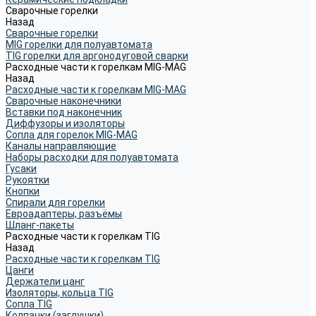
Сварочные горелки
Назад
Сварочные горелки
MIG горелки для полуавтомата
TIG горелки для аргонодуговой сварки
Расходные части к горелкам MIG-MAG
Назад
Расходные части к горелкам MIG-MAG
Сварочные наконечники
Вставки под наконечник
Диффузоры и изоляторы
Сопла для горелок MIG-MAG
Каналы направляющие
Наборы расходки для полуавтомата
Гусаки
Рукоятки
Кнопки
Спирали для горелки
Евроадаптеры, разъёмы
Шланг-пакеты
Расходные части к горелкам TIG
Назад
Расходные части к горелкам TIG
Цанги
Держатели цанг
Изоляторы, кольца TIG
Сопла TIG
Колпачки (заглушки)