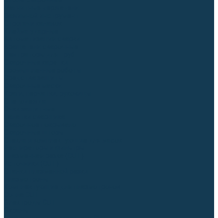
Столы сварочные
Магнитные держатели
Зажимной инструмент
Строгачи канавок
Клейма ударные
Автоматизация сварки
Вращатели сварочные
Центраторы для труб
Сварочные каретки
Промышленные роботы
Средства защиты
Сварочные маски
Краги, перчатки, руковицы
Спецодежда
Очки защитные
Палатки сварщика
Сварочное покрывало
Сварочные шторы
Стекла и комплектующие для масок
Респираторы и фильтры
Плазменная резка (CUT)
Источники (CUT)
Станки плазменной резки
Плазмотроны
Комплектующие для плазмотронов
Сопла CUT
Электроды CUT
Экраны