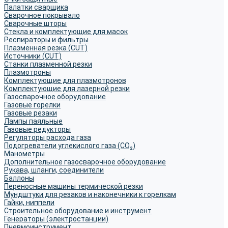
Палатки сварщика
Сварочное покрывало
Сварочные шторы
Стекла и комплектующие для масок
Респираторы и фильтры
Плазменная резка (CUT)
Источники (CUT)
Станки плазменной резки
Плазмотроны
Комплектующие для плазмотронов
Комплектующие для лазерной резки
Газосварочное оборудование
Газовые горелки
Газовые резаки
Лампы паяльные
Газовые редукторы
Регуляторы расхода газа
Подогреватели углекислого газа (CO₂)
Манометры
Дополнительное газосварочное оборудование
Рукава, шланги, соединители
Баллоны
Переносные машины термической резки
Мундштуки для резаков и наконечники к горелкам
Гайки, ниппели
Строительное оборудование и инструмент
Генераторы (электростанции)
Пневмоинструмент