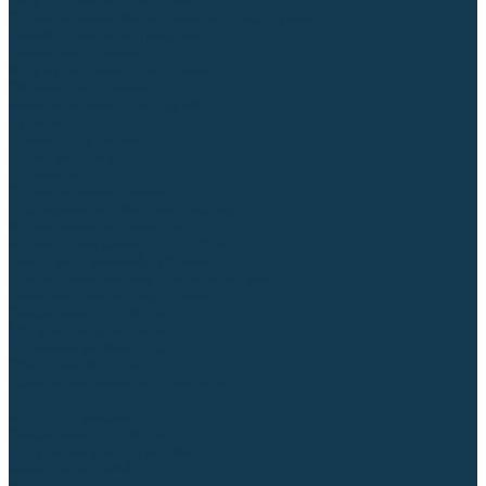
Регуляторы расхода газа
Строительное оборудование и инструмент
Генераторы (электростанции)
Пневмоинструмент
Аккумуляторный инструмент
Сетевой инструмент
Измерительный инструмент
Рулетки
Линейки и угольники
Штангенциркули
Угломеры
Строительные уровни
Расходные материалы и оснастка
Абразивные материалы
Корончатые сверла и штифты
Твёрдосплавные борфрезы
Щетки технические, щетки-крацовки
Резьбонарезной инструмент
Сварочные аппараты
Материалы для сварки
Плазменная резка (CUT)
Средства защиты
Газосварочное оборудование
...
Каталог товаров
Сварочные аппараты
Полуавтоматы (MIG-MAG)
Инверторы (MMA)