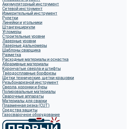
Аккумуляторный инструмент
Сетевой инструмент
Измерительный инструмент
Рулетки
Линейки и угольники
Штангенциркули
Угломеры
Строительные уровни
Лазерные уровни
Лазерные дальномеры
Шаблоны сварщика
Разметка
Расходные материалы и оснастка
Абразивные материалы
Корончатые сверла и штифты
Твёрдосплавные борфрезы
Щетки технические, щетки-крацовки
Резьбонарезной инструмент
Сверла, коронки и буры
Полировальные материалы
Сварочные аппараты
Материалы для сварки
Плазменная резка (CUT)
Средства защиты
Газосварочное оборудование