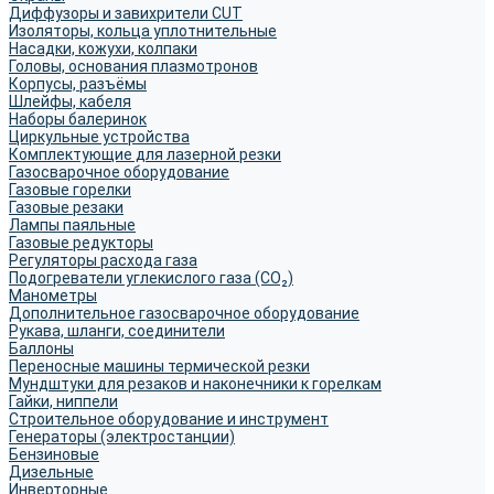
Диффузоры и завихрители CUT
Изоляторы, кольца уплотнительные
Насадки, кожухи, колпаки
Головы, основания плазмотронов
Корпусы, разъёмы
Шлейфы, кабеля
Наборы балеринок
Циркульные устройства
Комплектующие для лазерной резки
Газосварочное оборудование
Газовые горелки
Газовые резаки
Лампы паяльные
Газовые редукторы
Регуляторы расхода газа
Подогреватели углекислого газа (CO₂)
Манометры
Дополнительное газосварочное оборудование
Рукава, шланги, соединители
Баллоны
Переносные машины термической резки
Мундштуки для резаков и наконечники к горелкам
Гайки, ниппели
Строительное оборудование и инструмент
Генераторы (электростанции)
Бензиновые
Дизельные
Инверторные