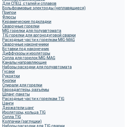
Для СПЕЦ. сталей и сплавов
Вольфрамовые электроды (неплавящиеся)
Припои
Флюсы
Керамические подкладки
Сварочные горелки
MIG горелки для полуавтомата
TIG горелки для аргонодуговой сварки
Расходные части к горелкам MIG-MAG
Сварочные наконечники
Вставки под наконечник
Диффузоры и изоляторы
Сопла для горелок MIG-MAG
Каналы направляющие
Наборы расходки для полуавтомата
Гусаки
Рукоятки
Кнопки
Спирали для горелки
Евроадаптеры, разъёмы
Шланг-пакеты
Расходные части к горелкам TIG
Цанги
Держатели цанг
Изоляторы, кольца TIG
Сопла TIG
Колпачки (заглушки)
Наборы расходки для TIG сварки