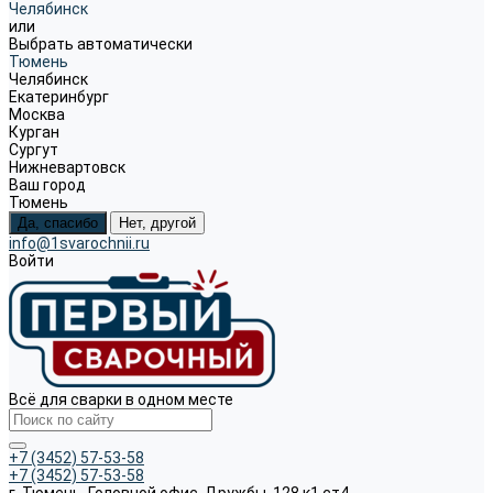
Челябинск
или
Выбрать автоматически
Тюмень
Челябинск
Екатеринбург
Москва
Курган
Сургут
Нижневартовск
Ваш город
Тюмень
Да, спасибо
Нет, другой
info@1svarochnii.ru
Войти
Всё для сварки в одном месте
+7 (3452) 57-53-58
+7 (3452) 57-53-58