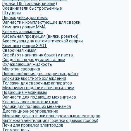
Гусаки TIG (головки, кнопки)
Соединители быстросъемные
Штуцеры
Переходники, разъёмы
Запчасти и комплектующие для сварки
Комплектующие ММА
Клеммы заземления
Кабельная продукция (вилки, розетки)
Аксессуары для автоматической сварки
Комплектующие SPOT
Сварочная химия
Спрей (от налипания брызг) и паста
Средства по уходу за металлом
Охлаждающая жидкость
Молотки сварщика
Приспособления для сварочных работ
Блоки жидкостного охлаждения
Тележки для сварочных аппаратов
Механизмы подачи и запчасти к ним
Подающие механизмы
Запчасти для подающих механизмов
Клапаны электромагнитные
Ролики для подающих механизмов
Дистанционное управление
Машинки для заточки вольфрамовых электродов
Вытяжная вентиляция (горелки с дымоотсосом)
Печи для прокалки электродов
Термопеналы