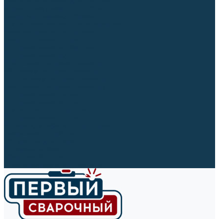
Ленты абразивные (для шлифмашин)
Корончатые сверла и штифты
Твёрдосплавные борфрезы
Щетки технические, щетки-крацовки
Резьбонарезной инструмент
Сверла, коронки и буры
Полировальные материалы
Полировальные круги
Войлочные полировальные круги
Фетровые полировальные круги
Муслиновые полировальные круги
Cизалевые полировальные круги
Полировальные головки
Полировальные валики
Щётки для чистки кругов
Полировальные пасты
Наборы для обработки (полировки)
Сварочные аппараты
Материалы для сварки
Плазменная резка (CUT)
Средства защиты
Газосварочное оборудование