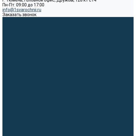
г. Тюмень, Головной офис, Дружбы, 128 к1 ст4
Пн-Пт: 09:00 до 17:00
info@1svarochnii.ru
Заказать звонок
Каталог товаров
Сварочные аппараты
Полуавтоматы (MIG-MAG)
Инверторы (MMA)
Аргонодуговые (TIG)
Выпрямители, реостаты
Точечная (SPOT)
Материалы для сварочных работ
Сварочная проволока
Электроды
Присадочные прутки
Вольфрамовые электроды (неплавящиеся)
Припои
Сварочные горелки
MIG горелки для полуавтомата
TIG горелки для аргонодуговой сварки
Расходные части к горелкам MIG-MAG
Расходные части к горелкам TIG
Запчасти и комплектующие для сварки
Комплектующие ММА
Клеммы заземления
Кабельная продукция (вилки, розетки)
Аксессуары для автоматической сварки
Комплектующие SPOT