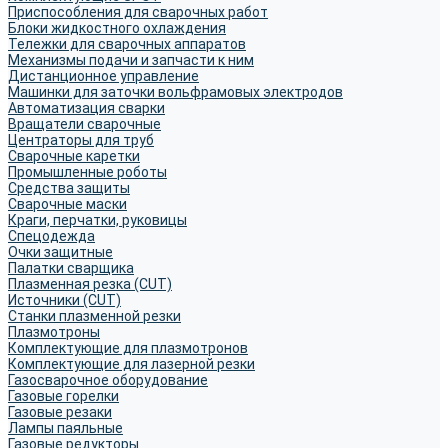
Приспособления для сварочных работ
Блоки жидкостного охлаждения
Тележки для сварочных аппаратов
Механизмы подачи и запчасти к ним
Дистанционное управление
Машинки для заточки вольфрамовых электродов
Автоматизация сварки
Вращатели сварочные
Центраторы для труб
Сварочные каретки
Промышленные роботы
Средства защиты
Сварочные маски
Краги, перчатки, руковицы
Спецодежда
Очки защитные
Палатки сварщика
Плазменная резка (CUT)
Источники (CUT)
Станки плазменной резки
Плазмотроны
Комплектующие для плазмотронов
Комплектующие для лазерной резки
Газосварочное оборудование
Газовые горелки
Газовые резаки
Лампы паяльные
Газовые редукторы