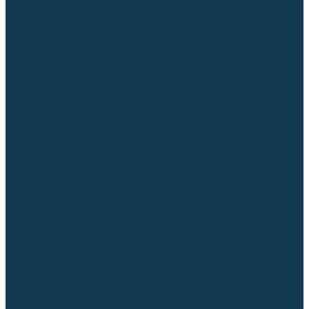
Диффузоры и завихрители CUT
Изоляторы, кольца уплотнительные
Насадки, кожухи, колпаки
Головы, основания плазмотронов
Корпусы, разъёмы
Шлейфы, кабеля
Наборы балеринок
Циркульные устройства
Комплектующие для лазерной резки
Газосварочное оборудование
Газовые горелки
Газовые резаки
Лампы паяльные
Газовые редукторы
Регуляторы расхода газа
Подогреватели углекислого газа (CO₂)
Манометры
Дополнительное газосварочное оборудование
Рукава, шланги, соединители
Баллоны
Переносные машины термической резки
Мундштуки для резаков и наконечники к горелкам
Гайки, ниппели
Строительное оборудование и инструмент
Генераторы (электростанции)
Бензиновые
Дизельные
Инверторные