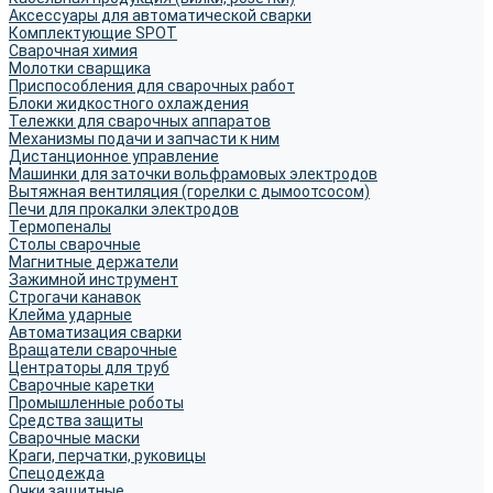
Аксессуары для автоматической сварки
Комплектующие SPOT
Сварочная химия
Молотки сварщика
Приспособления для сварочных работ
Блоки жидкостного охлаждения
Тележки для сварочных аппаратов
Механизмы подачи и запчасти к ним
Дистанционное управление
Машинки для заточки вольфрамовых электродов
Вытяжная вентиляция (горелки с дымоотсосом)
Печи для прокалки электродов
Термопеналы
Столы сварочные
Магнитные держатели
Зажимной инструмент
Строгачи канавок
Клейма ударные
Автоматизация сварки
Вращатели сварочные
Центраторы для труб
Сварочные каретки
Промышленные роботы
Средства защиты
Сварочные маски
Краги, перчатки, руковицы
Спецодежда
Очки защитные