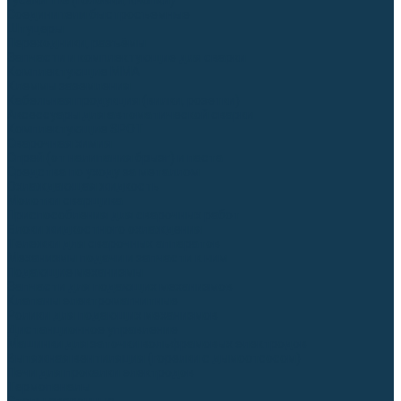
Гусаки TIG (головки, кнопки)
Соединители быстросъемные
Штуцеры
Переходники, разъёмы
Запчасти и комплектующие для сварки
Комплектующие ММА
Клеммы заземления
Кабельная продукция (вилки, розетки)
Аксессуары для автоматической сварки
Комплектующие SPOT
Сварочная химия
Спрей (от налипания брызг) и паста
Средства по уходу за металлом
Охлаждающая жидкость
Молотки сварщика
Приспособления для сварочных работ
Блоки жидкостного охлаждения
Тележки для сварочных аппаратов
Механизмы подачи и запчасти к ним
Подающие механизмы
Запчасти для подающих механизмов
Клапаны электромагнитные
Ролики для подающих механизмов
Дистанционное управление
Машинки для заточки вольфрамовых электродов
Вытяжная вентиляция (горелки с дымоотсосом)
Печи для прокалки электродов
Термопеналы