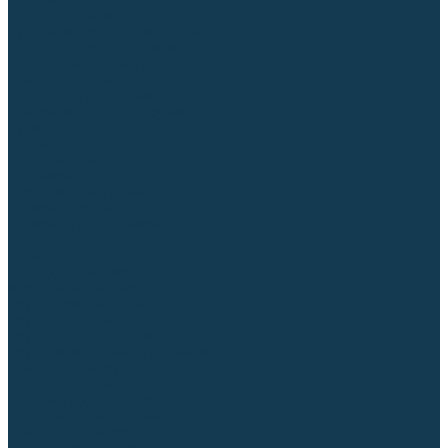
Торцовочные пилы
Пилы дисковые
Пусковые и зарядные устройства
Станки для заточки цепей
Станки сверлильные
Ленточнопильные станки
Стойки для инструмента
Измерительный инструмент
Рулетки
Линейки и угольники
Штангенциркули
Угломеры
Строительные уровни
Лазерные уровни
Лазерные дальномеры
Шаблоны сварщика
Разметка
Расходные материалы и оснастка
Абразивные материалы
Круги отрезные по металлу
Круги зачистные
Круги шлифовальные
Круги лепестковые торцевые
Доводочные круги
Валики шлифовальные
Фибровые диски и круги
Шлифовальные головки
Конволютные круги