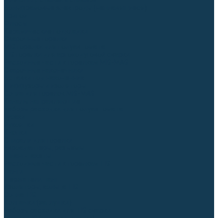
Для СПЕЦ. сталей и сплавов
Вольфрамовые электроды (неплавящиеся)
Припои
Флюсы
Керамические подкладки
Сварочные горелки
MIG горелки для полуавтомата
TIG горелки для аргонодуговой сварки
Расходные части к горелкам MIG-MAG
Сварочные наконечники
Вставки под наконечник
Диффузоры и изоляторы
Сопла для горелок MIG-MAG
Каналы направляющие
Наборы расходки для полуавтомата
Гусаки
Рукоятки
Кнопки
Спирали для горелки
Евроадаптеры, разъёмы
Шланг-пакеты
Расходные части к горелкам TIG
Цанги
Держатели цанг
Изоляторы, кольца TIG
Сопла TIG
Колпачки (заглушки)
Наборы расходки для TIG сварки