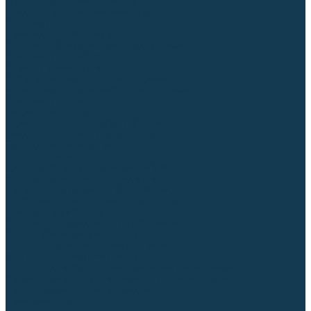
Гусаки TIG (головки, кнопки)
Соединители быстросъемные
Штуцеры
Переходники, разъёмы
Запчасти и комплектующие для сварки
Комплектующие ММА
Клеммы заземления
Кабельная продукция (вилки, розетки)
Аксессуары для автоматической сварки
Комплектующие SPOT
Сварочная химия
Спрей (от налипания брызг) и паста
Средства по уходу за металлом
Охлаждающая жидкость
Молотки сварщика
Приспособления для сварочных работ
Блоки жидкостного охлаждения
Тележки для сварочных аппаратов
Механизмы подачи и запчасти к ним
Подающие механизмы
Запчасти для подающих механизмов
Клапаны электромагнитные
Ролики для подающих механизмов
Дистанционное управление
Машинки для заточки вольфрамовых электродов
Вытяжная вентиляция (горелки с дымоотсосом)
Печи для прокалки электродов
Термопеналы