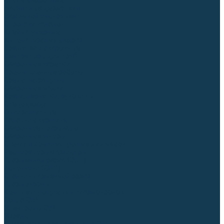
Столы сварочные
Магнитные держатели
Зажимной инструмент
Строгачи канавок
Клейма ударные
Автоматизация сварки
Вращатели сварочные
Центраторы для труб
Сварочные каретки
Промышленные роботы
Средства защиты
Сварочные маски
Краги, перчатки, руковицы
Спецодежда
Очки защитные
Палатки сварщика
Сварочное покрывало
Сварочные шторы
Стекла и комплектующие для масок
Респираторы и фильтры
Плазменная резка (CUT)
Источники (CUT)
Станки плазменной резки
Плазмотроны
Комплектующие для плазмотронов
Сопла CUT
Электроды CUT
Экраны