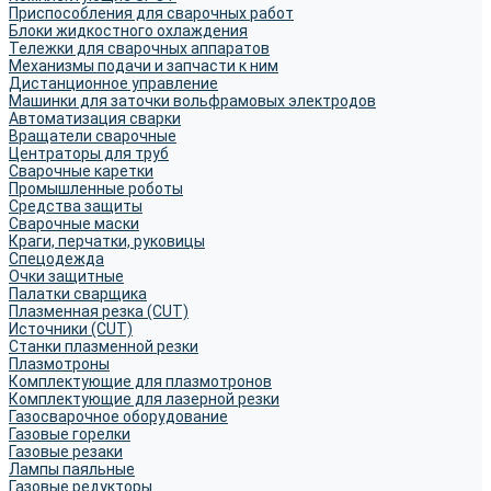
Приспособления для сварочных работ
Блоки жидкостного охлаждения
Тележки для сварочных аппаратов
Механизмы подачи и запчасти к ним
Дистанционное управление
Машинки для заточки вольфрамовых электродов
Автоматизация сварки
Вращатели сварочные
Центраторы для труб
Сварочные каретки
Промышленные роботы
Средства защиты
Сварочные маски
Краги, перчатки, руковицы
Спецодежда
Очки защитные
Палатки сварщика
Плазменная резка (CUT)
Источники (CUT)
Станки плазменной резки
Плазмотроны
Комплектующие для плазмотронов
Комплектующие для лазерной резки
Газосварочное оборудование
Газовые горелки
Газовые резаки
Лампы паяльные
Газовые редукторы