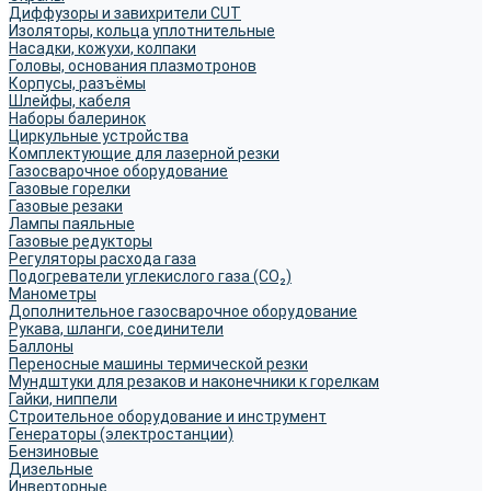
Диффузоры и завихрители CUT
Изоляторы, кольца уплотнительные
Насадки, кожухи, колпаки
Головы, основания плазмотронов
Корпусы, разъёмы
Шлейфы, кабеля
Наборы балеринок
Циркульные устройства
Комплектующие для лазерной резки
Газосварочное оборудование
Газовые горелки
Газовые резаки
Лампы паяльные
Газовые редукторы
Регуляторы расхода газа
Подогреватели углекислого газа (CO₂)
Манометры
Дополнительное газосварочное оборудование
Рукава, шланги, соединители
Баллоны
Переносные машины термической резки
Мундштуки для резаков и наконечники к горелкам
Гайки, ниппели
Строительное оборудование и инструмент
Генераторы (электростанции)
Бензиновые
Дизельные
Инверторные