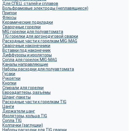
Для СПЕЦ. сталей и сплавов
Вольфрамовые электроды (неплавящиеся)
Припои
Флюсы
Керамические подкладки
Сварочные горелки
MIG горелки для полуавтомата
TIG горелки для аргонодуговой сварки
Расходные части к горелкам MIG-MAG
Сварочные наконечники
Вставки под наконечник
Диффузоры и изоляторы
Сопла для горелок MIG-MAG
Каналы направляющие
Наборы расходки для полуавтомата
Гусаки
Рукоятки
Кнопки
Спирали для горелки
Евроадаптеры, разъёмы
Шланг-пакеты
Расходные части к горелкам TIG
Цанги
Держатели цанг
Изоляторы, кольца TIG
Сопла TIG
Колпачки (заглушки)
Наборы расходки для TIG сварки