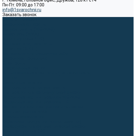
г. Тюмень, Головной офис, Дружбы, 128 к1 ст4
Пн-Пт: 09:00 до 17:00
info@1svarochnii.ru
Заказать звонок
Каталог товаров
Сварочные аппараты
Полуавтоматы (MIG-MAG)
Инверторы (MMA)
Аргонодуговые (TIG)
Выпрямители, реостаты
Точечная (SPOT)
Материалы для сварочных работ
Сварочная проволока
Электроды
Присадочные прутки
Вольфрамовые электроды (неплавящиеся)
Припои
Сварочные горелки
MIG горелки для полуавтомата
TIG горелки для аргонодуговой сварки
Расходные части к горелкам MIG-MAG
Расходные части к горелкам TIG
Запчасти и комплектующие для сварки
Комплектующие ММА
Клеммы заземления
Кабельная продукция (вилки, розетки)
Аксессуары для автоматической сварки
Комплектующие SPOT