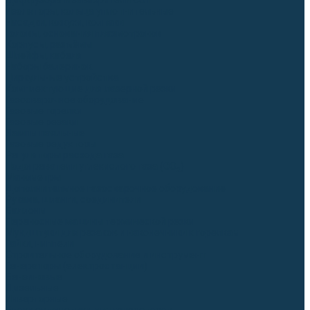
Диффузоры и завихрители CUT
Изоляторы, кольца уплотнительные
Насадки, кожухи, колпаки
Головы, основания плазмотронов
Корпусы, разъёмы
Шлейфы, кабеля
Наборы балеринок
Циркульные устройства
Комплектующие для лазерной резки
Газосварочное оборудование
Газовые горелки
Газовые резаки
Лампы паяльные
Газовые редукторы
Регуляторы расхода газа
Подогреватели углекислого газа (CO₂)
Манометры
Дополнительное газосварочное оборудование
Рукава, шланги, соединители
Баллоны
Переносные машины термической резки
Мундштуки для резаков и наконечники к горелкам
Гайки, ниппели
Строительное оборудование и инструмент
Генераторы (электростанции)
Бензиновые
Дизельные
Инверторные