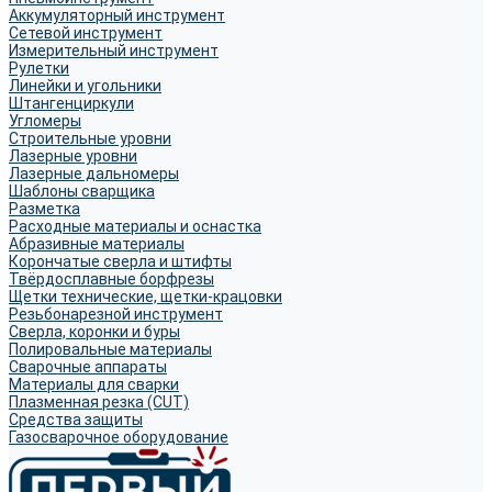
Аккумуляторный инструмент
Сетевой инструмент
Измерительный инструмент
Рулетки
Линейки и угольники
Штангенциркули
Угломеры
Строительные уровни
Лазерные уровни
Лазерные дальномеры
Шаблоны сварщика
Разметка
Расходные материалы и оснастка
Абразивные материалы
Корончатые сверла и штифты
Твёрдосплавные борфрезы
Щетки технические, щетки-крацовки
Резьбонарезной инструмент
Сверла, коронки и буры
Полировальные материалы
Сварочные аппараты
Материалы для сварки
Плазменная резка (CUT)
Средства защиты
Газосварочное оборудование