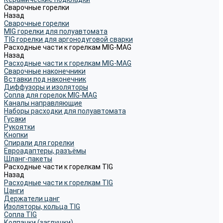
Сварочные горелки
Назад
Сварочные горелки
MIG горелки для полуавтомата
TIG горелки для аргонодуговой сварки
Расходные части к горелкам MIG-MAG
Назад
Расходные части к горелкам MIG-MAG
Сварочные наконечники
Вставки под наконечник
Диффузоры и изоляторы
Сопла для горелок MIG-MAG
Каналы направляющие
Наборы расходки для полуавтомата
Гусаки
Рукоятки
Кнопки
Спирали для горелки
Евроадаптеры, разъёмы
Шланг-пакеты
Расходные части к горелкам TIG
Назад
Расходные части к горелкам TIG
Цанги
Держатели цанг
Изоляторы, кольца TIG
Сопла TIG
Колпачки (заглушки)