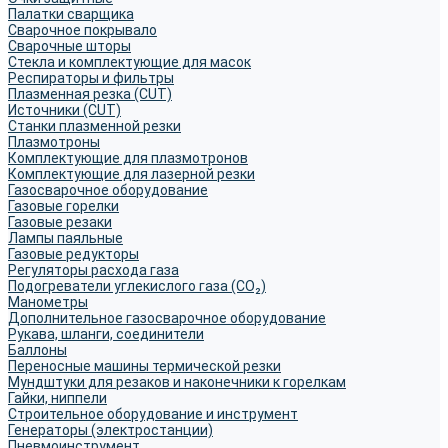
Палатки сварщика
Сварочное покрывало
Сварочные шторы
Стекла и комплектующие для масок
Респираторы и фильтры
Плазменная резка (CUT)
Источники (CUT)
Станки плазменной резки
Плазмотроны
Комплектующие для плазмотронов
Комплектующие для лазерной резки
Газосварочное оборудование
Газовые горелки
Газовые резаки
Лампы паяльные
Газовые редукторы
Регуляторы расхода газа
Подогреватели углекислого газа (CO₂)
Манометры
Дополнительное газосварочное оборудование
Рукава, шланги, соединители
Баллоны
Переносные машины термической резки
Мундштуки для резаков и наконечники к горелкам
Гайки, ниппели
Строительное оборудование и инструмент
Генераторы (электростанции)
Пневмоинструмент