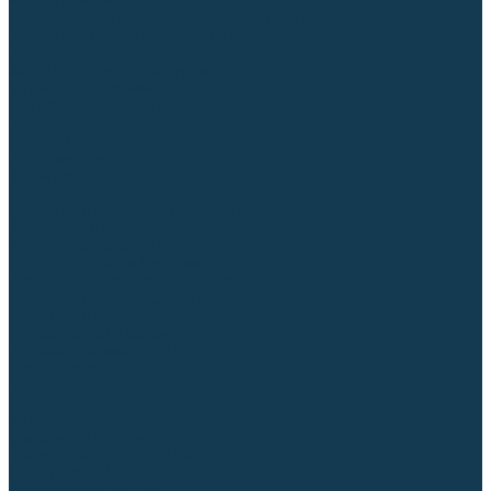
Регуляторы расхода газа
Строительное оборудование и инструмент
Генераторы (электростанции)
Пневмоинструмент
Аккумуляторный инструмент
Сетевой инструмент
Измерительный инструмент
Рулетки
Линейки и угольники
Штангенциркули
Угломеры
Строительные уровни
Расходные материалы и оснастка
Абразивные материалы
Корончатые сверла и штифты
Твёрдосплавные борфрезы
Щетки технические, щетки-крацовки
Резьбонарезной инструмент
Сварочные аппараты
Материалы для сварки
Плазменная резка (CUT)
Средства защиты
Газосварочное оборудование
...
Каталог товаров
Сварочные аппараты
Полуавтоматы (MIG-MAG)
Инверторы (MMA)