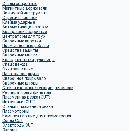
Столы сварочные
Магнитные держатели
Зажимной инструмент
Строгачи канавок
Клейма ударные
Автоматизация сварки
Вращатели сварочные
Центраторы для труб
Сварочные каретки
Промышленные роботы
Средства защиты
Сварочные маски
Краги, перчатки, руковицы
Спецодежда
Очки защитные
Палатки сварщика
Сварочное покрывало
Сварочные шторы
Стекла и комплектующие для масок
Респираторы и фильтры
Плазменная резка (CUT)
Источники (CUT)
Станки плазменной резки
Плазмотроны
Комплектующие для плазмотронов
Сопла CUT
Электроды CUT
Экраны