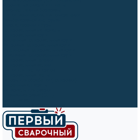
Ленты абразивные (для шлифмашин)
Корончатые сверла и штифты
Твёрдосплавные борфрезы
Щетки технические, щетки-крацовки
Резьбонарезной инструмент
Сверла, коронки и буры
Полировальные материалы
Полировальные круги
Войлочные полировальные круги
Фетровые полировальные круги
Муслиновые полировальные круги
Cизалевые полировальные круги
Полировальные головки
Полировальные валики
Щётки для чистки кругов
Полировальные пасты
Наборы для обработки (полировки)
Сварочные аппараты
Материалы для сварки
Плазменная резка (CUT)
Средства защиты
Газосварочное оборудование