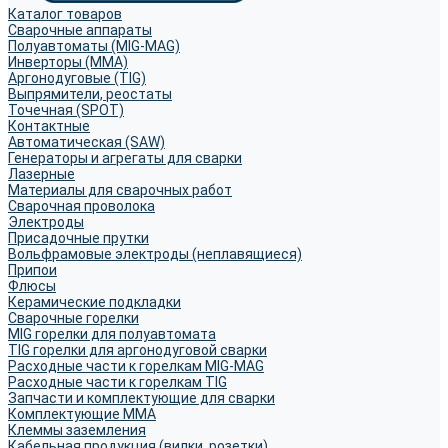
Каталог товаров
Сварочные аппараты
Полуавтоматы (MIG-MAG)
Инверторы (MMA)
Аргонодуговые (TIG)
Выпрямители, реостаты
Точечная (SPOT)
Контактные
Автоматическая (SAW)
Генераторы и агрегаты для сварки
Лазерные
Материалы для сварочных работ
Сварочная проволока
Электроды
Присадочные прутки
Вольфрамовые электроды (неплавящиеся)
Припои
Флюсы
Керамические подкладки
Сварочные горелки
MIG горелки для полуавтомата
TIG горелки для аргонодуговой сварки
Расходные части к горелкам MIG-MAG
Расходные части к горелкам TIG
Запчасти и комплектующие для сварки
Комплектующие ММА
Клеммы заземления
Кабельная продукция (вилки, розетки)