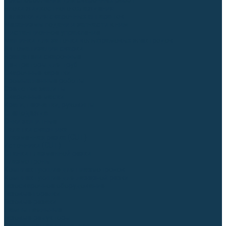
Приспособления для сварочных работ
Блоки жидкостного охлаждения
Тележки для сварочных аппаратов
Механизмы подачи и запчасти к ним
Дистанционное управление
Машинки для заточки вольфрамовых электродов
Автоматизация сварки
Вращатели сварочные
Центраторы для труб
Сварочные каретки
Промышленные роботы
Средства защиты
Сварочные маски
Краги, перчатки, руковицы
Спецодежда
Очки защитные
Палатки сварщика
Плазменная резка (CUT)
Источники (CUT)
Станки плазменной резки
Плазмотроны
Комплектующие для плазмотронов
Комплектующие для лазерной резки
Газосварочное оборудование
Газовые горелки
Газовые резаки
Лампы паяльные
Газовые редукторы