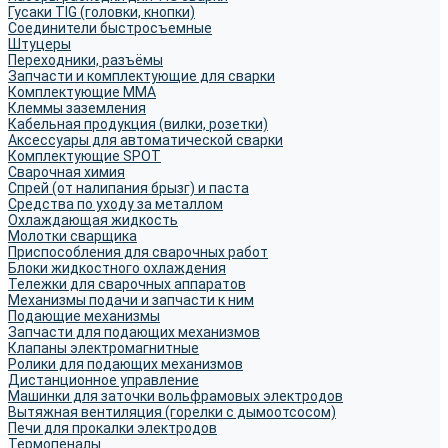
Гусаки TIG (головки, кнопки)
Соединители быстросъемные
Штуцеры
Переходники, разъёмы
Запчасти и комплектующие для сварки
Комплектующие ММА
Клеммы заземления
Кабельная продукция (вилки, розетки)
Аксессуары для автоматической сварки
Комплектующие SPOT
Сварочная химия
Спрей (от налипания брызг) и паста
Средства по уходу за металлом
Охлаждающая жидкость
Молотки сварщика
Приспособления для сварочных работ
Блоки жидкостного охлаждения
Тележки для сварочных аппаратов
Механизмы подачи и запчасти к ним
Подающие механизмы
Запчасти для подающих механизмов
Клапаны электромагнитные
Ролики для подающих механизмов
Дистанционное управление
Машинки для заточки вольфрамовых электродов
Вытяжная вентиляция (горелки с дымоотсосом)
Печи для прокалки электродов
Термопеналы