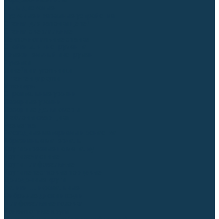
Торцовочные пилы
Пилы дисковые
Пусковые и зарядные устройства
Станки для заточки цепей
Станки сверлильные
Ленточнопильные станки
Стойки для инструмента
Измерительный инструмент
Рулетки
Линейки и угольники
Штангенциркули
Угломеры
Строительные уровни
Лазерные уровни
Лазерные дальномеры
Шаблоны сварщика
Разметка
Расходные материалы и оснастка
Абразивные материалы
Круги отрезные по металлу
Круги зачистные
Круги шлифовальные
Круги лепестковые торцевые
Доводочные круги
Валики шлифовальные
Фибровые диски и круги
Шлифовальные головки
Конволютные круги