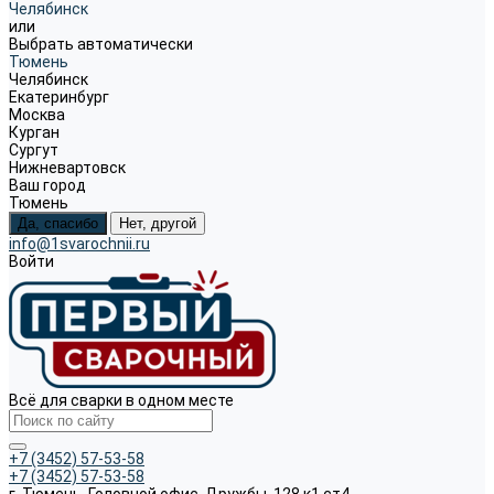
Челябинск
или
Выбрать автоматически
Тюмень
Челябинск
Екатеринбург
Москва
Курган
Сургут
Нижневартовск
Ваш город
Тюмень
Да, спасибо
Нет, другой
info@1svarochnii.ru
Войти
Всё для сварки в одном месте
+7 (3452) 57-53-58
+7 (3452) 57-53-58