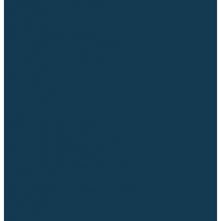
Блоки автоматики для генераторов
Аксессуары для генераторов
Пневмоинструмент
Компрессоры
Безмасляные компрессоры
Масляные ременные компрессоры
Масляные коаксиальные компрессоры
Автомобильные компрессоры
Комплектующие для компрессоров
Пневмошлифмашины
Пневмодрели
Пневмогайковерты
Пневмопистолеты
Наборы пневмоинструмента
Шланги
Аксессуары к пневмоинструменту
Аккумуляторный инструмент
Аккумуляторные УШМ (болгарки)
Аккумуляторные дрели-шуруповерты
Аккумуляторные перфораторы
Аккумуляторные дисковые пилы
Аккумуляторные батареи, зарядные устройства
Сетевой инструмент
УШМ и шлифмашины
Дрели, миксеры, шуруповерты сетевые
Перфораторы
Отбойные молотки
Точильные станки