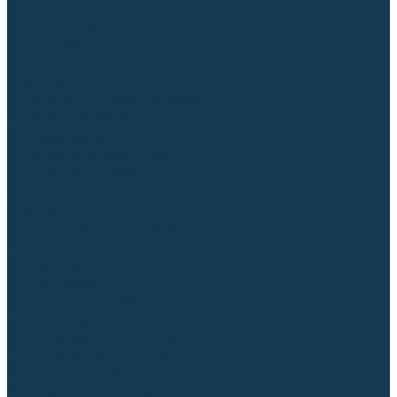
Аргонодуговые (TIG)
Выпрямители, реостаты
Точечная (SPOT)
Контактные
Автоматическая (SAW)
Генераторы и агрегаты для сварки
Лазерные
Материалы для сварочных работ
Сварочная проволока
Для УГЛЕРОДИСТЫХ сталей
Для НЕРЖАВЕЮЩИХ сталей
Для АЛЮМИНИЕВЫХ сплавов
Для МЕДНЫХ сплавов
Для СПЕЦ. сталей и сплавов
Самозащитная (порошковая)
Электроды
Для УГЛЕРОДИСТЫХ сталей
Для НЕРЖАВЕЮЩИХ сталей
Для АЛЮМИНИЕВЫХ сплавов
Для ЧУГУНА
Для НАПЛАВКИ
Для РЕЗКИ (угольные)
Для СПЕЦ. сталей и сплавов
Присадочные прутки
Для УГЛЕРОДИСТЫХ сталей
Для НЕРЖАВЕЮЩИХ сталей
Для АЛЮМИНИЕВЫХ сплавов
Для МЕДНЫХ сплавов