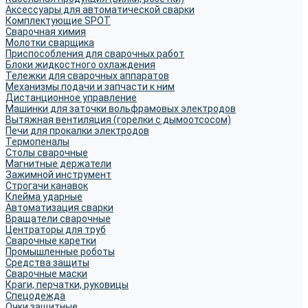
Аксессуары для автоматической сварки
Комплектующие SPOT
Сварочная химия
Молотки сварщика
Приспособления для сварочных работ
Блоки жидкостного охлаждения
Тележки для сварочных аппаратов
Механизмы подачи и запчасти к ним
Дистанционное управление
Машинки для заточки вольфрамовых электродов
Вытяжная вентиляция (горелки с дымоотсосом)
Печи для прокалки электродов
Термопеналы
Столы сварочные
Магнитные держатели
Зажимной инструмент
Строгачи канавок
Клейма ударные
Автоматизация сварки
Вращатели сварочные
Центраторы для труб
Сварочные каретки
Промышленные роботы
Средства защиты
Сварочные маски
Краги, перчатки, руковицы
Спецодежда
Очки защитные