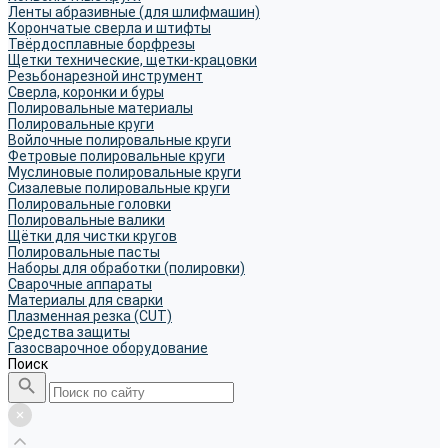
Ленты абразивные (для шлифмашин)
Корончатые сверла и штифты
Твёрдосплавные борфрезы
Щетки технические, щетки-крацовки
Резьбонарезной инструмент
Сверла, коронки и буры
Полировальные материалы
Полировальные круги
Войлочные полировальные круги
Фетровые полировальные круги
Муслиновые полировальные круги
Cизалевые полировальные круги
Полировальные головки
Полировальные валики
Щётки для чистки кругов
Полировальные пасты
Наборы для обработки (полировки)
Сварочные аппараты
Материалы для сварки
Плазменная резка (CUT)
Средства защиты
Газосварочное оборудование
Поиск