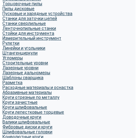
Торцовочные пилы
Пилы дисковые
Пусковые и зарядные устройства
Станки для заточки цепей
Станки сверлильные
Ленточнопильные станки
Стойки для инструмента
Измерительный инструмент
Рулетки
Линейки и угольники
Штангенциркули
Угломеры
Строительные уровни
Лазерные уровни
Лазерные дальномеры
Шаблоны сварщика
Разметка
Расходные материалы и оснастка
Абразивные материалы
Круги отрезные по металлу
Круги зачистные
Круги шлифовальные
Круги лепестковые торцевые
Доводочные круги
Валики шлифовальные
Фибровые диски и круги
Шлифовальные головки
Конволютные круги