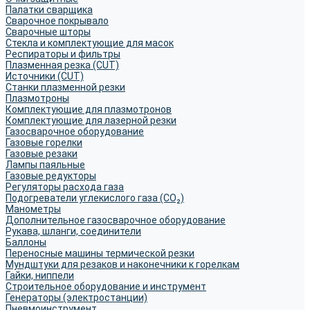
Палатки сварщика
Сварочное покрывало
Сварочные шторы
Стекла и комплектующие для масок
Респираторы и фильтры
Плазменная резка (CUT)
Источники (CUT)
Станки плазменной резки
Плазмотроны
Комплектующие для плазмотронов
Комплектующие для лазерной резки
Газосварочное оборудование
Газовые горелки
Газовые резаки
Лампы паяльные
Газовые редукторы
Регуляторы расхода газа
Подогреватели углекислого газа (CO₂)
Манометры
Дополнительное газосварочное оборудование
Рукава, шланги, соединители
Баллоны
Переносные машины термической резки
Мундштуки для резаков и наконечники к горелкам
Гайки, ниппели
Строительное оборудование и инструмент
Генераторы (электростанции)
Пневмоинструмент