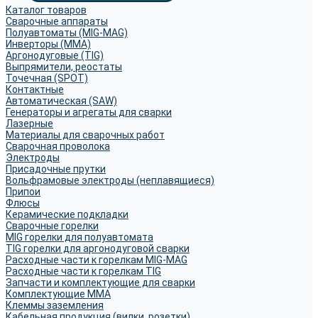
Каталог товаров
Сварочные аппараты
Полуавтоматы (MIG-MAG)
Инверторы (MMA)
Аргонодуговые (TIG)
Выпрямители, реостаты
Точечная (SPOT)
Контактные
Автоматическая (SAW)
Генераторы и агрегаты для сварки
Лазерные
Материалы для сварочных работ
Сварочная проволока
Электроды
Присадочные прутки
Вольфрамовые электроды (неплавящиеся)
Припои
Флюсы
Керамические подкладки
Сварочные горелки
MIG горелки для полуавтомата
TIG горелки для аргонодуговой сварки
Расходные части к горелкам MIG-MAG
Расходные части к горелкам TIG
Запчасти и комплектующие для сварки
Комплектующие ММА
Клеммы заземления
Кабельная продукция (вилки, розетки)