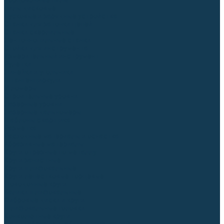
Торцовочные пилы
Пилы дисковые
Пусковые и зарядные устройства
Станки для заточки цепей
Станки сверлильные
Ленточнопильные станки
Стойки для инструмента
Измерительный инструмент
Рулетки
Линейки и угольники
Штангенциркули
Угломеры
Строительные уровни
Лазерные уровни
Лазерные дальномеры
Шаблоны сварщика
Разметка
Расходные материалы и оснастка
Абразивные материалы
Круги отрезные по металлу
Круги зачистные
Круги шлифовальные
Круги лепестковые торцевые
Доводочные круги
Валики шлифовальные
Фибровые диски и круги
Шлифовальные головки
Конволютные круги