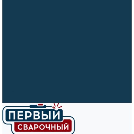
Ленты абразивные (для шлифмашин)
Корончатые сверла и штифты
Твёрдосплавные борфрезы
Щетки технические, щетки-крацовки
Резьбонарезной инструмент
Сверла, коронки и буры
Полировальные материалы
Полировальные круги
Войлочные полировальные круги
Фетровые полировальные круги
Муслиновые полировальные круги
Cизалевые полировальные круги
Полировальные головки
Полировальные валики
Щётки для чистки кругов
Полировальные пасты
Наборы для обработки (полировки)
Сварочные аппараты
Материалы для сварки
Плазменная резка (CUT)
Средства защиты
Газосварочное оборудование