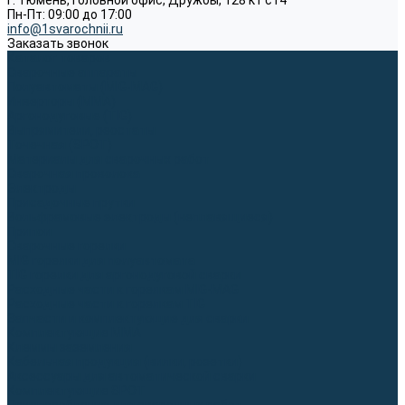
г. Тюмень, Головной офис, Дружбы, 128 к1 ст4
Пн-Пт: 09:00 до 17:00
info@1svarochnii.ru
Заказать звонок
Каталог товаров
Сварочные аппараты
Полуавтоматы (MIG-MAG)
Инверторы (MMA)
Аргонодуговые (TIG)
Выпрямители, реостаты
Точечная (SPOT)
Материалы для сварочных работ
Сварочная проволока
Электроды
Присадочные прутки
Вольфрамовые электроды (неплавящиеся)
Припои
Сварочные горелки
MIG горелки для полуавтомата
TIG горелки для аргонодуговой сварки
Расходные части к горелкам MIG-MAG
Расходные части к горелкам TIG
Запчасти и комплектующие для сварки
Комплектующие ММА
Клеммы заземления
Кабельная продукция (вилки, розетки)
Аксессуары для автоматической сварки
Комплектующие SPOT