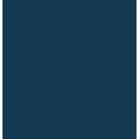
Диффузоры и завихрители CUT
Изоляторы, кольца уплотнительные
Насадки, кожухи, колпаки
Головы, основания плазмотронов
Корпусы, разъёмы
Шлейфы, кабеля
Наборы балеринок
Циркульные устройства
Комплектующие для лазерной резки
Газосварочное оборудование
Газовые горелки
Газовые резаки
Лампы паяльные
Газовые редукторы
Регуляторы расхода газа
Подогреватели углекислого газа (CO₂)
Манометры
Дополнительное газосварочное оборудование
Рукава, шланги, соединители
Баллоны
Переносные машины термической резки
Мундштуки для резаков и наконечники к горелкам
Гайки, ниппели
Строительное оборудование и инструмент
Генераторы (электростанции)
Бензиновые
Дизельные
Инверторные