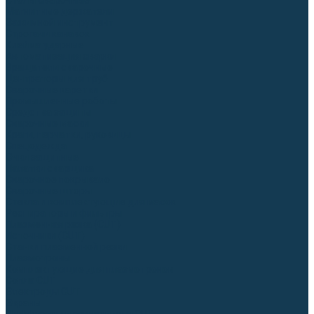
Столы сварочные
Магнитные держатели
Зажимной инструмент
Строгачи канавок
Клейма ударные
Автоматизация сварки
Вращатели сварочные
Центраторы для труб
Сварочные каретки
Промышленные роботы
Средства защиты
Сварочные маски
Краги, перчатки, руковицы
Спецодежда
Очки защитные
Палатки сварщика
Сварочное покрывало
Сварочные шторы
Стекла и комплектующие для масок
Респираторы и фильтры
Плазменная резка (CUT)
Источники (CUT)
Станки плазменной резки
Плазмотроны
Комплектующие для плазмотронов
Сопла CUT
Электроды CUT
Экраны