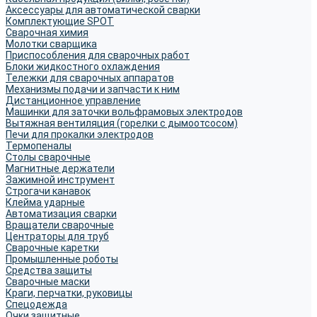
Аксессуары для автоматической сварки
Комплектующие SPOT
Сварочная химия
Молотки сварщика
Приспособления для сварочных работ
Блоки жидкостного охлаждения
Тележки для сварочных аппаратов
Механизмы подачи и запчасти к ним
Дистанционное управление
Машинки для заточки вольфрамовых электродов
Вытяжная вентиляция (горелки с дымоотсосом)
Печи для прокалки электродов
Термопеналы
Столы сварочные
Магнитные держатели
Зажимной инструмент
Строгачи канавок
Клейма ударные
Автоматизация сварки
Вращатели сварочные
Центраторы для труб
Сварочные каретки
Промышленные роботы
Средства защиты
Сварочные маски
Краги, перчатки, руковицы
Спецодежда
Очки защитные