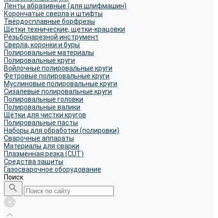
Ленты абразивные (для шлифмашин)
Корончатые сверла и штифты
Твёрдосплавные борфрезы
Щетки технические, щетки-крацовки
Резьбонарезной инструмент
Сверла, коронки и буры
Полировальные материалы
Полировальные круги
Войлочные полировальные круги
Фетровые полировальные круги
Муслиновые полировальные круги
Cизалевые полировальные круги
Полировальные головки
Полировальные валики
Щётки для чистки кругов
Полировальные пасты
Наборы для обработки (полировки)
Сварочные аппараты
Материалы для сварки
Плазменная резка (CUT)
Средства защиты
Газосварочное оборудование
Поиск