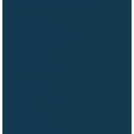
Для СПЕЦ. сталей и сплавов
Вольфрамовые электроды (неплавящиеся)
Припои
Флюсы
Керамические подкладки
Сварочные горелки
MIG горелки для полуавтомата
TIG горелки для аргонодуговой сварки
Расходные части к горелкам MIG-MAG
Сварочные наконечники
Вставки под наконечник
Диффузоры и изоляторы
Сопла для горелок MIG-MAG
Каналы направляющие
Наборы расходки для полуавтомата
Гусаки
Рукоятки
Кнопки
Спирали для горелки
Евроадаптеры, разъёмы
Шланг-пакеты
Расходные части к горелкам TIG
Цанги
Держатели цанг
Изоляторы, кольца TIG
Сопла TIG
Колпачки (заглушки)
Наборы расходки для TIG сварки