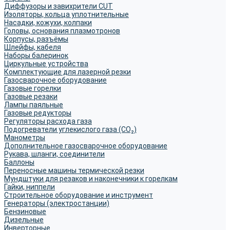
Диффузоры и завихрители CUT
Изоляторы, кольца уплотнительные
Насадки, кожухи, колпаки
Головы, основания плазмотронов
Корпусы, разъёмы
Шлейфы, кабеля
Наборы балеринок
Циркульные устройства
Комплектующие для лазерной резки
Газосварочное оборудование
Газовые горелки
Газовые резаки
Лампы паяльные
Газовые редукторы
Регуляторы расхода газа
Подогреватели углекислого газа (CO₂)
Манометры
Дополнительное газосварочное оборудование
Рукава, шланги, соединители
Баллоны
Переносные машины термической резки
Мундштуки для резаков и наконечники к горелкам
Гайки, ниппели
Строительное оборудование и инструмент
Генераторы (электростанции)
Бензиновые
Дизельные
Инверторные