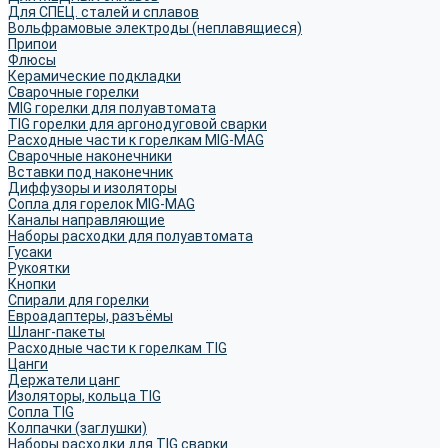
Для СПЕЦ. сталей и сплавов
Вольфрамовые электроды (неплавящиеся)
Припои
Флюсы
Керамические подкладки
Сварочные горелки
MIG горелки для полуавтомата
TIG горелки для аргонодуговой сварки
Расходные части к горелкам MIG-MAG
Сварочные наконечники
Вставки под наконечник
Диффузоры и изоляторы
Сопла для горелок MIG-MAG
Каналы направляющие
Наборы расходки для полуавтомата
Гусаки
Рукоятки
Кнопки
Спирали для горелки
Евроадаптеры, разъёмы
Шланг-пакеты
Расходные части к горелкам TIG
Цанги
Держатели цанг
Изоляторы, кольца TIG
Сопла TIG
Колпачки (заглушки)
Наборы расходки для TIG сварки