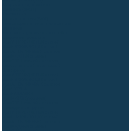
Аргонодуговые (TIG)
Выпрямители, реостаты
Точечная (SPOT)
Контактные
Автоматическая (SAW)
Генераторы и агрегаты для сварки
Лазерные
Материалы для сварочных работ
Сварочная проволока
Для УГЛЕРОДИСТЫХ сталей
Для НЕРЖАВЕЮЩИХ сталей
Для АЛЮМИНИЕВЫХ сплавов
Для МЕДНЫХ сплавов
Для СПЕЦ. сталей и сплавов
Самозащитная (порошковая)
Электроды
Для УГЛЕРОДИСТЫХ сталей
Для НЕРЖАВЕЮЩИХ сталей
Для АЛЮМИНИЕВЫХ сплавов
Для ЧУГУНА
Для НАПЛАВКИ
Для РЕЗКИ (угольные)
Для СПЕЦ. сталей и сплавов
Присадочные прутки
Для УГЛЕРОДИСТЫХ сталей
Для НЕРЖАВЕЮЩИХ сталей
Для АЛЮМИНИЕВЫХ сплавов
Для МЕДНЫХ сплавов