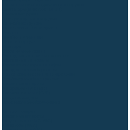
Регуляторы расхода газа
Строительное оборудование и инструмент
Генераторы (электростанции)
Пневмоинструмент
Аккумуляторный инструмент
Сетевой инструмент
Измерительный инструмент
Рулетки
Линейки и угольники
Штангенциркули
Угломеры
Строительные уровни
Расходные материалы и оснастка
Абразивные материалы
Корончатые сверла и штифты
Твёрдосплавные борфрезы
Щетки технические, щетки-крацовки
Резьбонарезной инструмент
Сварочные аппараты
Материалы для сварки
Плазменная резка (CUT)
Средства защиты
Газосварочное оборудование
...
Каталог товаров
Сварочные аппараты
Полуавтоматы (MIG-MAG)
Инверторы (MMA)