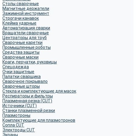
Столы сварочные
Магнитные держатели
Зажимной инструмент
Строгачи канавок
Клейма ударные
Автоматизация сварки
Вращатели сварочные
Центраторы для труб
Сварочные каретки
Промышленные роботы
Средства защиты
Сварочные маски
Краги, перчатки, руковицы
Спецодежда
Очки защитные
Палатки сварщика
Сварочное покрывало
Сварочные шторы
Стекла и комплектующие для масок
Респираторы и фильтры
Плазменная резка (CUT)
Источники (CUT)
Станки плазменной резки
Плазмотроны
Комплектующие для плазмотронов
Сопла CUT
Электроды CUT
Экраны