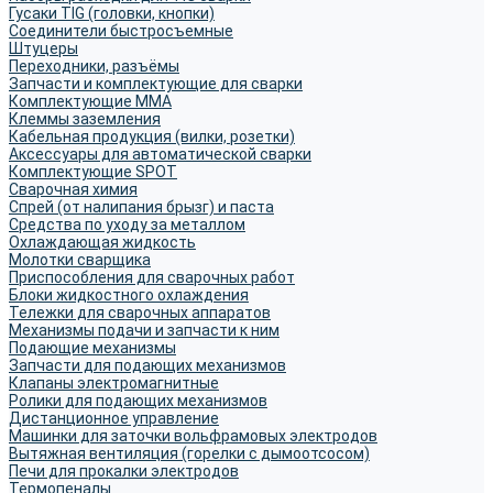
Гусаки TIG (головки, кнопки)
Соединители быстросъемные
Штуцеры
Переходники, разъёмы
Запчасти и комплектующие для сварки
Комплектующие ММА
Клеммы заземления
Кабельная продукция (вилки, розетки)
Аксессуары для автоматической сварки
Комплектующие SPOT
Сварочная химия
Спрей (от налипания брызг) и паста
Средства по уходу за металлом
Охлаждающая жидкость
Молотки сварщика
Приспособления для сварочных работ
Блоки жидкостного охлаждения
Тележки для сварочных аппаратов
Механизмы подачи и запчасти к ним
Подающие механизмы
Запчасти для подающих механизмов
Клапаны электромагнитные
Ролики для подающих механизмов
Дистанционное управление
Машинки для заточки вольфрамовых электродов
Вытяжная вентиляция (горелки с дымоотсосом)
Печи для прокалки электродов
Термопеналы