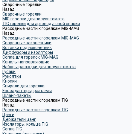
Сварочные горелки
Назад
Сварочные горелки
MIG горелки для полуавтомата
TIG горелки для аргонодуговой сварки
Расходные части к горелкам MIG-MAG
Назад
Расходные части к горелкам MIG-MAG
Сварочные наконечники
Вставки под наконечник
Диффузоры и изоляторы
Сопла для горелок MIG-MAG
Каналы направляющие
Наборы расходки для полуавтомата
Гусаки
Рукоятки
Кнопки
Спирали для горелки
Евроадаптеры, разъёмы
Шланг-пакеты
Расходные части к горелкам TIG
Назад
Расходные части к горелкам TIG
Цанги
Держатели цанг
Изоляторы, кольца TIG
Сопла TIG
Колпачки (заглушки)