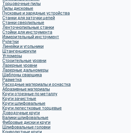
Торцовочные пилы
Пилы дисковые
Пусковые и зарядные устройства
Станки для заточки цепей
Станки сверлильные
Ленточнопильные станки
Стойки для инструмента
Измерительный инструмент
Рулетки
Линейки и угольники
Штангенциркули
Угломеры
Строительные уровни
Лазерные уровни
Лазерные дальномеры
Шаблоны сварщика
Разметка
Расходные материалы и оснастка
Абразивные материалы
Круги отрезные по металлу
Круги зачистные
Круги шлифовальные
Круги лепестковые торцевые
Доводочные круги
Валики шлифовальные
Фибровые диски и круги
Шлифовальные головки
Конволютные круги