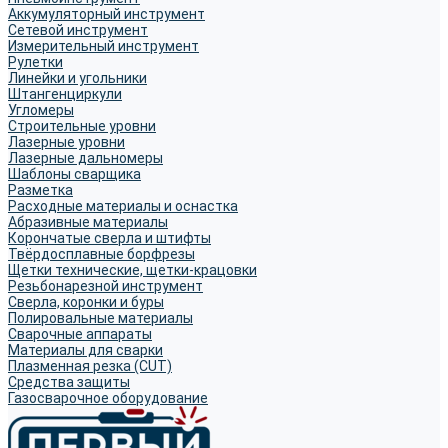
Аккумуляторный инструмент
Сетевой инструмент
Измерительный инструмент
Рулетки
Линейки и угольники
Штангенциркули
Угломеры
Строительные уровни
Лазерные уровни
Лазерные дальномеры
Шаблоны сварщика
Разметка
Расходные материалы и оснастка
Абразивные материалы
Корончатые сверла и штифты
Твёрдосплавные борфрезы
Щетки технические, щетки-крацовки
Резьбонарезной инструмент
Сверла, коронки и буры
Полировальные материалы
Сварочные аппараты
Материалы для сварки
Плазменная резка (CUT)
Средства защиты
Газосварочное оборудование