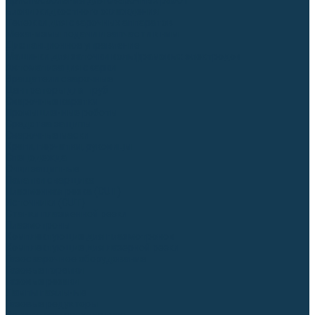
Приспособления для сварочных работ
Блоки жидкостного охлаждения
Тележки для сварочных аппаратов
Механизмы подачи и запчасти к ним
Дистанционное управление
Машинки для заточки вольфрамовых электродов
Автоматизация сварки
Вращатели сварочные
Центраторы для труб
Сварочные каретки
Промышленные роботы
Средства защиты
Сварочные маски
Краги, перчатки, руковицы
Спецодежда
Очки защитные
Палатки сварщика
Плазменная резка (CUT)
Источники (CUT)
Станки плазменной резки
Плазмотроны
Комплектующие для плазмотронов
Комплектующие для лазерной резки
Газосварочное оборудование
Газовые горелки
Газовые резаки
Лампы паяльные
Газовые редукторы