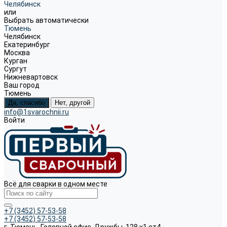
Челябинск
или
Выбрать автоматически
Тюмень
Челябинск
Екатеринбург
Москва
Курган
Сургут
Нижневартовск
Ваш город
Тюмень
Да, спасибо
Нет, другой
info@1svarochnii.ru
Войти
Всё для сварки в одном месте
+7 (3452) 57-53-58
+7 (3452) 57-53-58