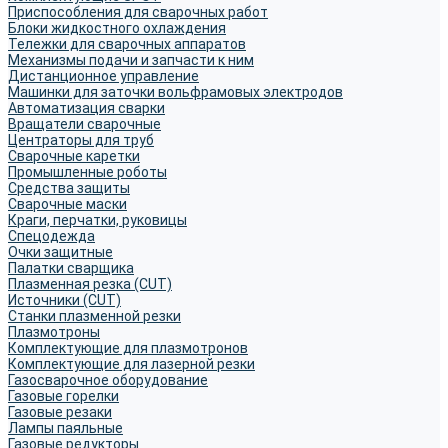
Приспособления для сварочных работ
Блоки жидкостного охлаждения
Тележки для сварочных аппаратов
Механизмы подачи и запчасти к ним
Дистанционное управление
Машинки для заточки вольфрамовых электродов
Автоматизация сварки
Вращатели сварочные
Центраторы для труб
Сварочные каретки
Промышленные роботы
Средства защиты
Сварочные маски
Краги, перчатки, руковицы
Спецодежда
Очки защитные
Палатки сварщика
Плазменная резка (CUT)
Источники (CUT)
Станки плазменной резки
Плазмотроны
Комплектующие для плазмотронов
Комплектующие для лазерной резки
Газосварочное оборудование
Газовые горелки
Газовые резаки
Лампы паяльные
Газовые редукторы