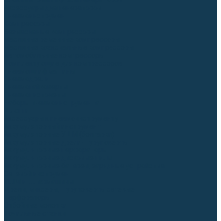
Блоки автоматики для генераторов
Аксессуары для генераторов
Пневмоинструмент
Компрессоры
Безмасляные компрессоры
Масляные ременные компрессоры
Масляные коаксиальные компрессоры
Автомобильные компрессоры
Комплектующие для компрессоров
Пневмошлифмашины
Пневмодрели
Пневмогайковерты
Пневмопистолеты
Наборы пневмоинструмента
Шланги
Аксессуары к пневмоинструменту
Аккумуляторный инструмент
Аккумуляторные УШМ (болгарки)
Аккумуляторные дрели-шуруповерты
Аккумуляторные перфораторы
Аккумуляторные дисковые пилы
Аккумуляторные батареи, зарядные устройства
Сетевой инструмент
УШМ и шлифмашины
Дрели, миксеры, шуруповерты сетевые
Перфораторы
Отбойные молотки
Точильные станки