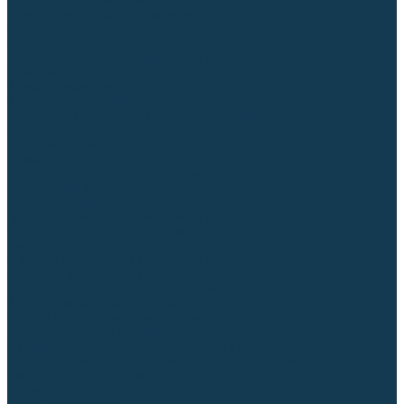
Гусаки TIG (головки, кнопки)
Соединители быстросъемные
Штуцеры
Переходники, разъёмы
Запчасти и комплектующие для сварки
Комплектующие ММА
Клеммы заземления
Кабельная продукция (вилки, розетки)
Аксессуары для автоматической сварки
Комплектующие SPOT
Сварочная химия
Спрей (от налипания брызг) и паста
Средства по уходу за металлом
Охлаждающая жидкость
Молотки сварщика
Приспособления для сварочных работ
Блоки жидкостного охлаждения
Тележки для сварочных аппаратов
Механизмы подачи и запчасти к ним
Подающие механизмы
Запчасти для подающих механизмов
Клапаны электромагнитные
Ролики для подающих механизмов
Дистанционное управление
Машинки для заточки вольфрамовых электродов
Вытяжная вентиляция (горелки с дымоотсосом)
Печи для прокалки электродов
Термопеналы