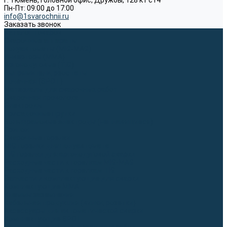
г. Тюмень, Головной офис, Дружбы, 128 к1 ст4
Пн-Пт: 09:00 до 17:00
info@1svarochnii.ru
Заказать звонок
Каталог товаров
Сварочные аппараты
Полуавтоматы (MIG-MAG)
Инверторы (MMA)
Аргонодуговые (TIG)
Выпрямители, реостаты
Точечная (SPOT)
Материалы для сварочных работ
Сварочная проволока
Электроды
Присадочные прутки
Вольфрамовые электроды (неплавящиеся)
Припои
Сварочные горелки
MIG горелки для полуавтомата
TIG горелки для аргонодуговой сварки
Расходные части к горелкам MIG-MAG
Расходные части к горелкам TIG
Запчасти и комплектующие для сварки
Комплектующие ММА
Клеммы заземления
Кабельная продукция (вилки, розетки)
Аксессуары для автоматической сварки
Комплектующие SPOT