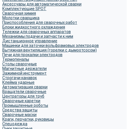
Аксессуары для автоматической сварки
Комплектующие SPOT
Сварочная химия
Молотки сварщика
Приспособления для сварочных работ
Блоки жидкостного охлаждения
Тележки для сварочных аппаратов
Механизмы подачи и запчасти к ним
Дистанционное управление
Машинки для заточки вольфрамовых электродов
Вытяжная вентиляция (горелки с дымоотсосом)
Печи для прокалки электродов
Термопеналы
Столы сварочные
Магнитные держатели
Зажимной инструмент
Строгачи канавок
Клейма ударные
Автоматизация сварки
Вращатели сварочные
Центраторы для труб
Сварочные каретки
Промышленные роботы
Средства защиты
Сварочные маски
Краги, перчатки, руковицы
Спецодежда
Очки защитные