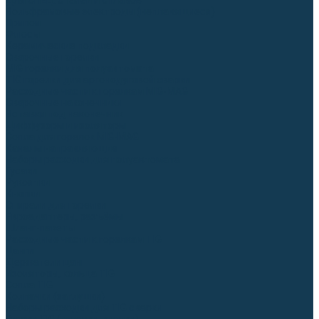
Для СПЕЦ. сталей и сплавов
Вольфрамовые электроды (неплавящиеся)
Припои
Флюсы
Керамические подкладки
Сварочные горелки
MIG горелки для полуавтомата
TIG горелки для аргонодуговой сварки
Расходные части к горелкам MIG-MAG
Сварочные наконечники
Вставки под наконечник
Диффузоры и изоляторы
Сопла для горелок MIG-MAG
Каналы направляющие
Наборы расходки для полуавтомата
Гусаки
Рукоятки
Кнопки
Спирали для горелки
Евроадаптеры, разъёмы
Шланг-пакеты
Расходные части к горелкам TIG
Цанги
Держатели цанг
Изоляторы, кольца TIG
Сопла TIG
Колпачки (заглушки)
Наборы расходки для TIG сварки