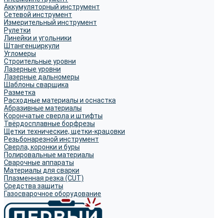
Аккумуляторный инструмент
Сетевой инструмент
Измерительный инструмент
Рулетки
Линейки и угольники
Штангенциркули
Угломеры
Строительные уровни
Лазерные уровни
Лазерные дальномеры
Шаблоны сварщика
Разметка
Расходные материалы и оснастка
Абразивные материалы
Корончатые сверла и штифты
Твёрдосплавные борфрезы
Щетки технические, щетки-крацовки
Резьбонарезной инструмент
Сверла, коронки и буры
Полировальные материалы
Сварочные аппараты
Материалы для сварки
Плазменная резка (CUT)
Средства защиты
Газосварочное оборудование