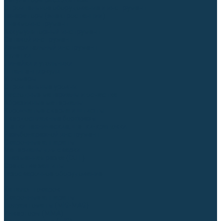
Регуляторы расхода газа
Строительное оборудование и инструмент
Генераторы (электростанции)
Пневмоинструмент
Аккумуляторный инструмент
Сетевой инструмент
Измерительный инструмент
Рулетки
Линейки и угольники
Штангенциркули
Угломеры
Строительные уровни
Расходные материалы и оснастка
Абразивные материалы
Корончатые сверла и штифты
Твёрдосплавные борфрезы
Щетки технические, щетки-крацовки
Резьбонарезной инструмент
Сварочные аппараты
Материалы для сварки
Плазменная резка (CUT)
Средства защиты
Газосварочное оборудование
...
Каталог товаров
Сварочные аппараты
Полуавтоматы (MIG-MAG)
Инверторы (MMA)