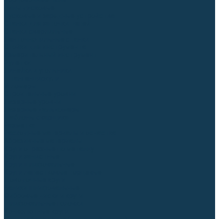
Торцовочные пилы
Пилы дисковые
Пусковые и зарядные устройства
Станки для заточки цепей
Станки сверлильные
Ленточнопильные станки
Стойки для инструмента
Измерительный инструмент
Рулетки
Линейки и угольники
Штангенциркули
Угломеры
Строительные уровни
Лазерные уровни
Лазерные дальномеры
Шаблоны сварщика
Разметка
Расходные материалы и оснастка
Абразивные материалы
Круги отрезные по металлу
Круги зачистные
Круги шлифовальные
Круги лепестковые торцевые
Доводочные круги
Валики шлифовальные
Фибровые диски и круги
Шлифовальные головки
Конволютные круги