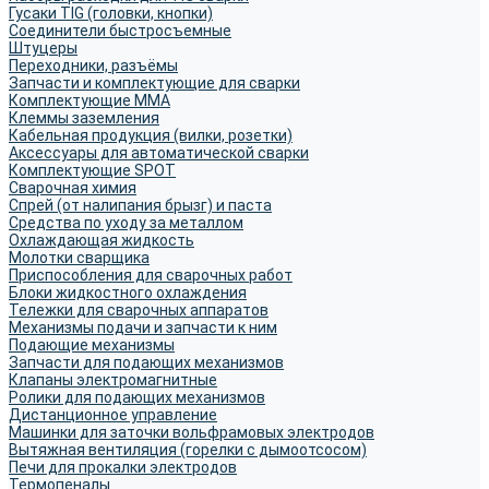
Гусаки TIG (головки, кнопки)
Соединители быстросъемные
Штуцеры
Переходники, разъёмы
Запчасти и комплектующие для сварки
Комплектующие ММА
Клеммы заземления
Кабельная продукция (вилки, розетки)
Аксессуары для автоматической сварки
Комплектующие SPOT
Сварочная химия
Спрей (от налипания брызг) и паста
Средства по уходу за металлом
Охлаждающая жидкость
Молотки сварщика
Приспособления для сварочных работ
Блоки жидкостного охлаждения
Тележки для сварочных аппаратов
Механизмы подачи и запчасти к ним
Подающие механизмы
Запчасти для подающих механизмов
Клапаны электромагнитные
Ролики для подающих механизмов
Дистанционное управление
Машинки для заточки вольфрамовых электродов
Вытяжная вентиляция (горелки с дымоотсосом)
Печи для прокалки электродов
Термопеналы