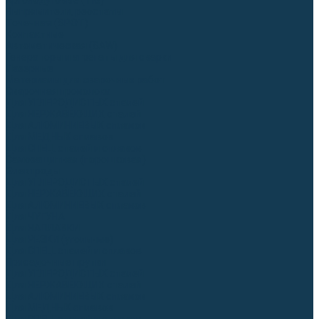
Аргонодуговые (TIG)
Выпрямители, реостаты
Точечная (SPOT)
Контактные
Автоматическая (SAW)
Генераторы и агрегаты для сварки
Лазерные
Материалы для сварочных работ
Сварочная проволока
Для УГЛЕРОДИСТЫХ сталей
Для НЕРЖАВЕЮЩИХ сталей
Для АЛЮМИНИЕВЫХ сплавов
Для МЕДНЫХ сплавов
Для СПЕЦ. сталей и сплавов
Самозащитная (порошковая)
Электроды
Для УГЛЕРОДИСТЫХ сталей
Для НЕРЖАВЕЮЩИХ сталей
Для АЛЮМИНИЕВЫХ сплавов
Для ЧУГУНА
Для НАПЛАВКИ
Для РЕЗКИ (угольные)
Для СПЕЦ. сталей и сплавов
Присадочные прутки
Для УГЛЕРОДИСТЫХ сталей
Для НЕРЖАВЕЮЩИХ сталей
Для АЛЮМИНИЕВЫХ сплавов
Для МЕДНЫХ сплавов