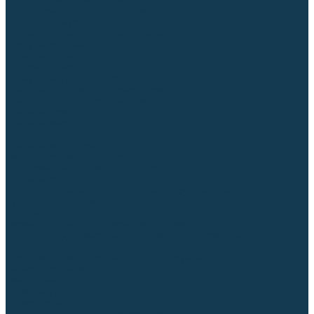
Диффузоры и завихрители CUT
Изоляторы, кольца уплотнительные
Насадки, кожухи, колпаки
Головы, основания плазмотронов
Корпусы, разъёмы
Шлейфы, кабеля
Наборы балеринок
Циркульные устройства
Комплектующие для лазерной резки
Газосварочное оборудование
Газовые горелки
Газовые резаки
Лампы паяльные
Газовые редукторы
Регуляторы расхода газа
Подогреватели углекислого газа (CO₂)
Манометры
Дополнительное газосварочное оборудование
Рукава, шланги, соединители
Баллоны
Переносные машины термической резки
Мундштуки для резаков и наконечники к горелкам
Гайки, ниппели
Строительное оборудование и инструмент
Генераторы (электростанции)
Бензиновые
Дизельные
Инверторные