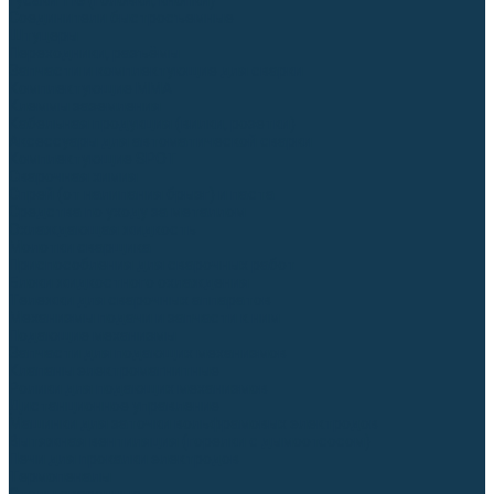
Гусаки TIG (головки, кнопки)
Соединители быстросъемные
Штуцеры
Переходники, разъёмы
Запчасти и комплектующие для сварки
Комплектующие ММА
Клеммы заземления
Кабельная продукция (вилки, розетки)
Аксессуары для автоматической сварки
Комплектующие SPOT
Сварочная химия
Спрей (от налипания брызг) и паста
Средства по уходу за металлом
Охлаждающая жидкость
Молотки сварщика
Приспособления для сварочных работ
Блоки жидкостного охлаждения
Тележки для сварочных аппаратов
Механизмы подачи и запчасти к ним
Подающие механизмы
Запчасти для подающих механизмов
Клапаны электромагнитные
Ролики для подающих механизмов
Дистанционное управление
Машинки для заточки вольфрамовых электродов
Вытяжная вентиляция (горелки с дымоотсосом)
Печи для прокалки электродов
Термопеналы