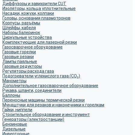
Диффузоры и завихрители CUT
Изоляторы, кольца уплотнительные
Насадки, кожухи, колпаки
Головы, основания плазмотронов
Корпусы, разъёмы
Шлейфы, кабеля
Наборы балеринок
Циркульные устройства
Комплектующие для лазерной резки
Газосварочное оборудование
Газовые горелки
Газовые резаки
Лампы паяльные
Газовые редукторы
Регуляторы расхода газа
Подогреватели углекислого газа (CO₂)
Манометры
Дополнительное газосварочное оборудование
Рукава, шланги, соединители
Баллоны
Переносные машины термической резки
Мундштуки для резаков и наконечники к горелкам
Гайки, ниппели
Строительное оборудование и инструмент
Генераторы (электростанции)
Бензиновые
Дизельные
Инверторные