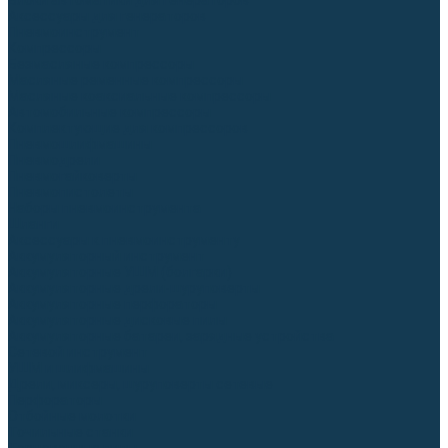
Блоки автоматики для генераторов
Аксессуары для генераторов
Пневмоинструмент
Компрессоры
Безмасляные компрессоры
Масляные ременные компрессоры
Масляные коаксиальные компрессоры
Автомобильные компрессоры
Комплектующие для компрессоров
Пневмошлифмашины
Пневмодрели
Пневмогайковерты
Пневмопистолеты
Наборы пневмоинструмента
Шланги
Аксессуары к пневмоинструменту
Аккумуляторный инструмент
Аккумуляторные УШМ (болгарки)
Аккумуляторные дрели-шуруповерты
Аккумуляторные перфораторы
Аккумуляторные дисковые пилы
Аккумуляторные батареи, зарядные устройства
Сетевой инструмент
УШМ и шлифмашины
Дрели, миксеры, шуруповерты сетевые
Перфораторы
Отбойные молотки
Точильные станки