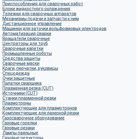
Приспособления для сварочных работ
Блоки жидкостного охлаждения
Тележки для сварочных аппаратов
Механизмы подачи и запчасти к ним
Дистанционное управление
Машинки для заточки вольфрамовых электродов
Автоматизация сварки
Вращатели сварочные
Центраторы для труб
Сварочные каретки
Промышленные роботы
Средства защиты
Сварочные маски
Краги, перчатки, руковицы
Спецодежда
Очки защитные
Палатки сварщика
Плазменная резка (CUT)
Источники (CUT)
Станки плазменной резки
Плазмотроны
Комплектующие для плазмотронов
Комплектующие для лазерной резки
Газосварочное оборудование
Газовые горелки
Газовые резаки
Лампы паяльные
Газовые редукторы