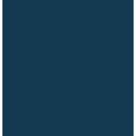
Приспособления для сварочных работ
Блоки жидкостного охлаждения
Тележки для сварочных аппаратов
Механизмы подачи и запчасти к ним
Дистанционное управление
Машинки для заточки вольфрамовых электродов
Автоматизация сварки
Вращатели сварочные
Центраторы для труб
Сварочные каретки
Промышленные роботы
Средства защиты
Сварочные маски
Краги, перчатки, руковицы
Спецодежда
Очки защитные
Палатки сварщика
Плазменная резка (CUT)
Источники (CUT)
Станки плазменной резки
Плазмотроны
Комплектующие для плазмотронов
Комплектующие для лазерной резки
Газосварочное оборудование
Газовые горелки
Газовые резаки
Лампы паяльные
Газовые редукторы