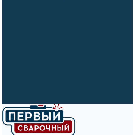
Ленты абразивные (для шлифмашин)
Корончатые сверла и штифты
Твёрдосплавные борфрезы
Щетки технические, щетки-крацовки
Резьбонарезной инструмент
Сверла, коронки и буры
Полировальные материалы
Полировальные круги
Войлочные полировальные круги
Фетровые полировальные круги
Муслиновые полировальные круги
Cизалевые полировальные круги
Полировальные головки
Полировальные валики
Щётки для чистки кругов
Полировальные пасты
Наборы для обработки (полировки)
Сварочные аппараты
Материалы для сварки
Плазменная резка (CUT)
Средства защиты
Газосварочное оборудование