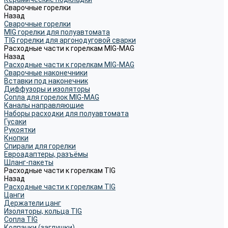
Сварочные горелки
Назад
Сварочные горелки
MIG горелки для полуавтомата
TIG горелки для аргонодуговой сварки
Расходные части к горелкам MIG-MAG
Назад
Расходные части к горелкам MIG-MAG
Сварочные наконечники
Вставки под наконечник
Диффузоры и изоляторы
Сопла для горелок MIG-MAG
Каналы направляющие
Наборы расходки для полуавтомата
Гусаки
Рукоятки
Кнопки
Спирали для горелки
Евроадаптеры, разъёмы
Шланг-пакеты
Расходные части к горелкам TIG
Назад
Расходные части к горелкам TIG
Цанги
Держатели цанг
Изоляторы, кольца TIG
Сопла TIG
Колпачки (заглушки)