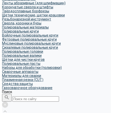
Ленты абразивные (для шлифмашин)
Корончатые сверла и штифты
Твёрдосплавные борфрезы
Щетки технические, щетки-крацовки
Резьбонарезной инструмент
Сверла, коронки и буры
Полировальные материалы
Полировальные круги
Войлочные полировальные круги
Фетровые полировальные круги
Муслиновые полировальные круги
Cизалевые полировальные круги
Полировальные головки
Полировальные валики
Щётки для чистки кругов
Полировальные пасты
Наборы для обработки (полировки)
Сварочные аппараты
Материалы для сварки
Плазменная резка (CUT)
Средства защиты
Газосварочное оборудование
Поиск