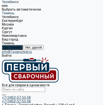
Челябинск
или
Выбрать автоматически
Тюмень
Челябинск
Екатеринбург
Москва
Курган
Сургут
Нижневартовск
Ваш город
Тюмень
Да, спасибо
Нет, другой
info@1svarochnii.ru
Войти
Всё для сварки в одном месте
+7 (3452) 57-53-58
+7 (3452) 57-53-58