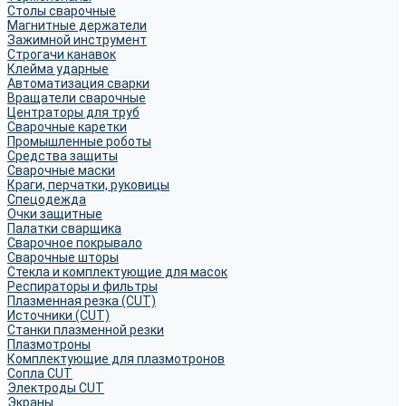
Столы сварочные
Магнитные держатели
Зажимной инструмент
Строгачи канавок
Клейма ударные
Автоматизация сварки
Вращатели сварочные
Центраторы для труб
Сварочные каретки
Промышленные роботы
Средства защиты
Сварочные маски
Краги, перчатки, руковицы
Спецодежда
Очки защитные
Палатки сварщика
Сварочное покрывало
Сварочные шторы
Стекла и комплектующие для масок
Респираторы и фильтры
Плазменная резка (CUT)
Источники (CUT)
Станки плазменной резки
Плазмотроны
Комплектующие для плазмотронов
Сопла CUT
Электроды CUT
Экраны