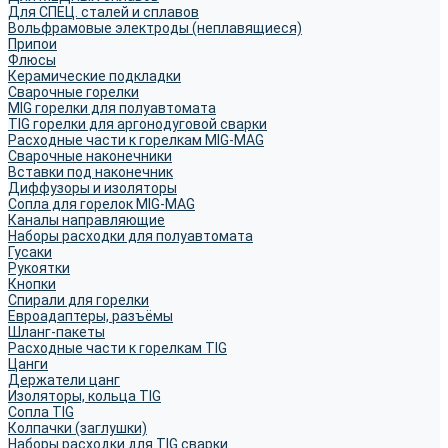
Для СПЕЦ. сталей и сплавов
Вольфрамовые электроды (неплавящиеся)
Припои
Флюсы
Керамические подкладки
Сварочные горелки
MIG горелки для полуавтомата
TIG горелки для аргонодуговой сварки
Расходные части к горелкам MIG-MAG
Сварочные наконечники
Вставки под наконечник
Диффузоры и изоляторы
Сопла для горелок MIG-MAG
Каналы направляющие
Наборы расходки для полуавтомата
Гусаки
Рукоятки
Кнопки
Спирали для горелки
Евроадаптеры, разъёмы
Шланг-пакеты
Расходные части к горелкам TIG
Цанги
Держатели цанг
Изоляторы, кольца TIG
Сопла TIG
Колпачки (заглушки)
Наборы расходки для TIG сварки