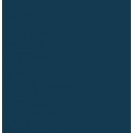
Столы сварочные
Магнитные держатели
Зажимной инструмент
Строгачи канавок
Клейма ударные
Автоматизация сварки
Вращатели сварочные
Центраторы для труб
Сварочные каретки
Промышленные роботы
Средства защиты
Сварочные маски
Краги, перчатки, руковицы
Спецодежда
Очки защитные
Палатки сварщика
Сварочное покрывало
Сварочные шторы
Стекла и комплектующие для масок
Респираторы и фильтры
Плазменная резка (CUT)
Источники (CUT)
Станки плазменной резки
Плазмотроны
Комплектующие для плазмотронов
Сопла CUT
Электроды CUT
Экраны