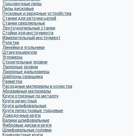
Торцовочные пилы
Пилы дисковые
Пусковые и зарядные устройства
Станки для заточки цепей
Станки сверлильные
Ленточнопильные станки
Стойки для инструмента
Измерительный инструмент
Рулетки
Линейки и угольники
Штангенциркули
Угломеры
Строительные уровни
Лазерные уровни
Лазерные дальномеры
Шаблоны сварщика
Разметка
Расходные материалы и оснастка
Абразивные материалы
Круги отрезные по металлу
Круги зачистные
Круги шлифовальные
Круги лепестковые торцевые
Доводочные круги
Валики шлифовальные
Фибровые диски и круги
Шлифовальные головки
Конволютные круги