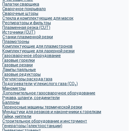
Палатки сварщика
Сварочное покрывало
Сварочные шторы
Стекла и комплектующие для масок
Респираторы и фильтры
Плазменная резка (CUT)
Источники (CUT)
Станки плазменной резки
Плазмотроны
Комплектующие для плазмотронов
Комплектующие для лазерной резки
Газосварочное оборудование
Газовые горелки
Газовые резаки
Лампы паяльные
Газовые редукторы
Регуляторы расхода газа
Подогреватели углекислого газа (CO₂)
Манометры
Дополнительное газосварочное оборудование
Рукава, шланги, соединители
Баллоны
Переносные машины термической резки
Мундштуки для резаков и наконечники к горелкам
Гайки, ниппели
Строительное оборудование и инструмент
Генераторы (электростанции)
Пневмоинструмент