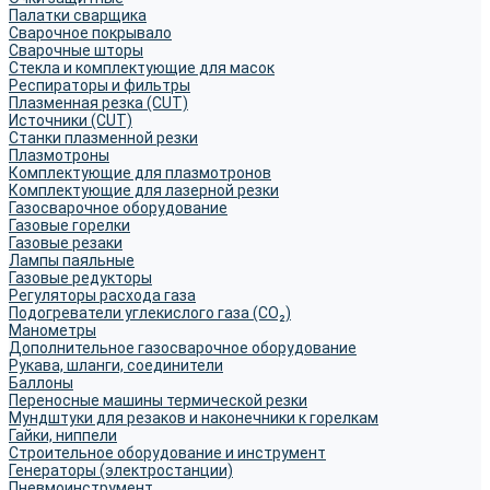
Палатки сварщика
Сварочное покрывало
Сварочные шторы
Стекла и комплектующие для масок
Респираторы и фильтры
Плазменная резка (CUT)
Источники (CUT)
Станки плазменной резки
Плазмотроны
Комплектующие для плазмотронов
Комплектующие для лазерной резки
Газосварочное оборудование
Газовые горелки
Газовые резаки
Лампы паяльные
Газовые редукторы
Регуляторы расхода газа
Подогреватели углекислого газа (CO₂)
Манометры
Дополнительное газосварочное оборудование
Рукава, шланги, соединители
Баллоны
Переносные машины термической резки
Мундштуки для резаков и наконечники к горелкам
Гайки, ниппели
Строительное оборудование и инструмент
Генераторы (электростанции)
Пневмоинструмент