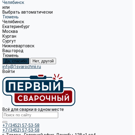
Челябинск
или
Выбрать автоматически
Тюмень
Челябинск
Екатеринбург
Москва
Курган
Сургут
Нижневартовск
Ваш город
Тюмень
Да, спасибо
Нет, другой
info@1svarochnii.ru
Войти
Всё для сварки в одном месте
+7 (3452) 57-53-58
+7 (3452) 57-53-58