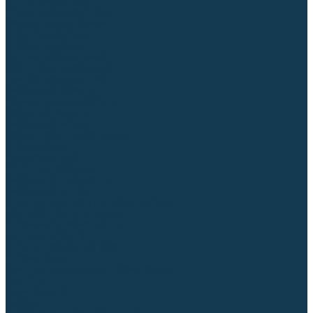
Столы сварочные
Магнитные держатели
Зажимной инструмент
Строгачи канавок
Клейма ударные
Автоматизация сварки
Вращатели сварочные
Центраторы для труб
Сварочные каретки
Промышленные роботы
Средства защиты
Сварочные маски
Краги, перчатки, руковицы
Спецодежда
Очки защитные
Палатки сварщика
Сварочное покрывало
Сварочные шторы
Стекла и комплектующие для масок
Респираторы и фильтры
Плазменная резка (CUT)
Источники (CUT)
Станки плазменной резки
Плазмотроны
Комплектующие для плазмотронов
Сопла CUT
Электроды CUT
Экраны