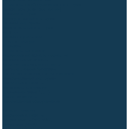
Регуляторы расхода газа
Строительное оборудование и инструмент
Генераторы (электростанции)
Пневмоинструмент
Аккумуляторный инструмент
Сетевой инструмент
Измерительный инструмент
Рулетки
Линейки и угольники
Штангенциркули
Угломеры
Строительные уровни
Расходные материалы и оснастка
Абразивные материалы
Корончатые сверла и штифты
Твёрдосплавные борфрезы
Щетки технические, щетки-крацовки
Резьбонарезной инструмент
Сварочные аппараты
Материалы для сварки
Плазменная резка (CUT)
Средства защиты
Газосварочное оборудование
...
Каталог товаров
Сварочные аппараты
Полуавтоматы (MIG-MAG)
Инверторы (MMA)