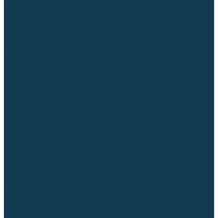
Для СПЕЦ. сталей и сплавов
Вольфрамовые электроды (неплавящиеся)
Припои
Флюсы
Керамические подкладки
Сварочные горелки
MIG горелки для полуавтомата
TIG горелки для аргонодуговой сварки
Расходные части к горелкам MIG-MAG
Сварочные наконечники
Вставки под наконечник
Диффузоры и изоляторы
Сопла для горелок MIG-MAG
Каналы направляющие
Наборы расходки для полуавтомата
Гусаки
Рукоятки
Кнопки
Спирали для горелки
Евроадаптеры, разъёмы
Шланг-пакеты
Расходные части к горелкам TIG
Цанги
Держатели цанг
Изоляторы, кольца TIG
Сопла TIG
Колпачки (заглушки)
Наборы расходки для TIG сварки