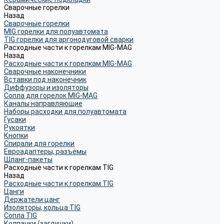
Сварочные горелки
Назад
Сварочные горелки
MIG горелки для полуавтомата
TIG горелки для аргонодуговой сварки
Расходные части к горелкам MIG-MAG
Назад
Расходные части к горелкам MIG-MAG
Сварочные наконечники
Вставки под наконечник
Диффузоры и изоляторы
Сопла для горелок MIG-MAG
Каналы направляющие
Наборы расходки для полуавтомата
Гусаки
Рукоятки
Кнопки
Спирали для горелки
Евроадаптеры, разъёмы
Шланг-пакеты
Расходные части к горелкам TIG
Назад
Расходные части к горелкам TIG
Цанги
Держатели цанг
Изоляторы, кольца TIG
Сопла TIG
Колпачки (заглушки)