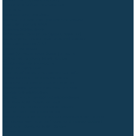
Гусаки TIG (головки, кнопки)
Соединители быстросъемные
Штуцеры
Переходники, разъёмы
Запчасти и комплектующие для сварки
Комплектующие ММА
Клеммы заземления
Кабельная продукция (вилки, розетки)
Аксессуары для автоматической сварки
Комплектующие SPOT
Сварочная химия
Спрей (от налипания брызг) и паста
Средства по уходу за металлом
Охлаждающая жидкость
Молотки сварщика
Приспособления для сварочных работ
Блоки жидкостного охлаждения
Тележки для сварочных аппаратов
Механизмы подачи и запчасти к ним
Подающие механизмы
Запчасти для подающих механизмов
Клапаны электромагнитные
Ролики для подающих механизмов
Дистанционное управление
Машинки для заточки вольфрамовых электродов
Вытяжная вентиляция (горелки с дымоотсосом)
Печи для прокалки электродов
Термопеналы