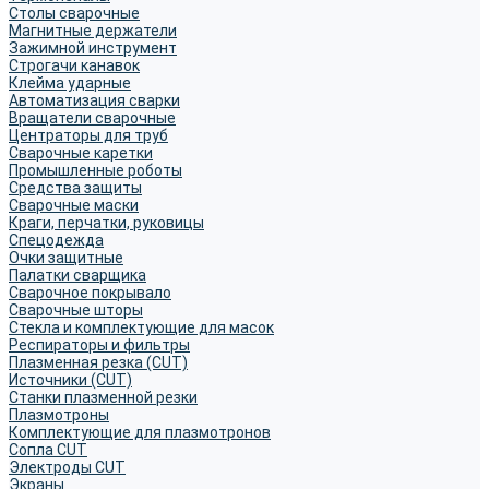
Столы сварочные
Магнитные держатели
Зажимной инструмент
Строгачи канавок
Клейма ударные
Автоматизация сварки
Вращатели сварочные
Центраторы для труб
Сварочные каретки
Промышленные роботы
Средства защиты
Сварочные маски
Краги, перчатки, руковицы
Спецодежда
Очки защитные
Палатки сварщика
Сварочное покрывало
Сварочные шторы
Стекла и комплектующие для масок
Респираторы и фильтры
Плазменная резка (CUT)
Источники (CUT)
Станки плазменной резки
Плазмотроны
Комплектующие для плазмотронов
Сопла CUT
Электроды CUT
Экраны