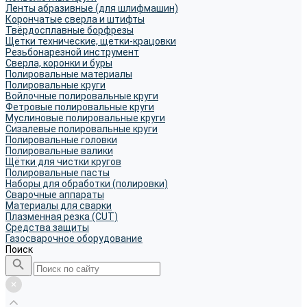
Ленты абразивные (для шлифмашин)
Корончатые сверла и штифты
Твёрдосплавные борфрезы
Щетки технические, щетки-крацовки
Резьбонарезной инструмент
Сверла, коронки и буры
Полировальные материалы
Полировальные круги
Войлочные полировальные круги
Фетровые полировальные круги
Муслиновые полировальные круги
Cизалевые полировальные круги
Полировальные головки
Полировальные валики
Щётки для чистки кругов
Полировальные пасты
Наборы для обработки (полировки)
Сварочные аппараты
Материалы для сварки
Плазменная резка (CUT)
Средства защиты
Газосварочное оборудование
Поиск