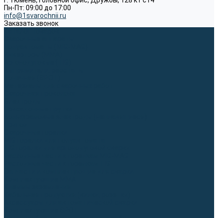
г. Тюмень, Головной офис, Дружбы, 128 к1 ст4
Пн-Пт: 09:00 до 17:00
info@1svarochnii.ru
Заказать звонок
Каталог товаров
Сварочные аппараты
Полуавтоматы (MIG-MAG)
Инверторы (MMA)
Аргонодуговые (TIG)
Выпрямители, реостаты
Точечная (SPOT)
Материалы для сварочных работ
Сварочная проволока
Электроды
Присадочные прутки
Вольфрамовые электроды (неплавящиеся)
Припои
Сварочные горелки
MIG горелки для полуавтомата
TIG горелки для аргонодуговой сварки
Расходные части к горелкам MIG-MAG
Расходные части к горелкам TIG
Запчасти и комплектующие для сварки
Комплектующие ММА
Клеммы заземления
Кабельная продукция (вилки, розетки)
Аксессуары для автоматической сварки
Комплектующие SPOT