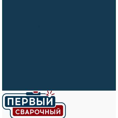
Ленты абразивные (для шлифмашин)
Корончатые сверла и штифты
Твёрдосплавные борфрезы
Щетки технические, щетки-крацовки
Резьбонарезной инструмент
Сверла, коронки и буры
Полировальные материалы
Полировальные круги
Войлочные полировальные круги
Фетровые полировальные круги
Муслиновые полировальные круги
Cизалевые полировальные круги
Полировальные головки
Полировальные валики
Щётки для чистки кругов
Полировальные пасты
Наборы для обработки (полировки)
Сварочные аппараты
Материалы для сварки
Плазменная резка (CUT)
Средства защиты
Газосварочное оборудование