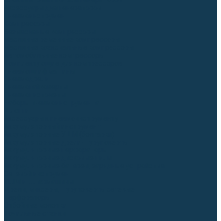
Блоки автоматики для генераторов
Аксессуары для генераторов
Пневмоинструмент
Компрессоры
Безмасляные компрессоры
Масляные ременные компрессоры
Масляные коаксиальные компрессоры
Автомобильные компрессоры
Комплектующие для компрессоров
Пневмошлифмашины
Пневмодрели
Пневмогайковерты
Пневмопистолеты
Наборы пневмоинструмента
Шланги
Аксессуары к пневмоинструменту
Аккумуляторный инструмент
Аккумуляторные УШМ (болгарки)
Аккумуляторные дрели-шуруповерты
Аккумуляторные перфораторы
Аккумуляторные дисковые пилы
Аккумуляторные батареи, зарядные устройства
Сетевой инструмент
УШМ и шлифмашины
Дрели, миксеры, шуруповерты сетевые
Перфораторы
Отбойные молотки
Точильные станки