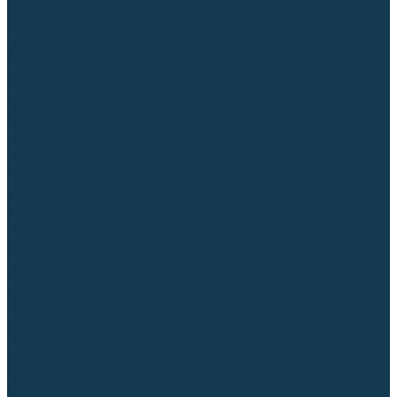
Диффузоры и завихрители CUT
Изоляторы, кольца уплотнительные
Насадки, кожухи, колпаки
Головы, основания плазмотронов
Корпусы, разъёмы
Шлейфы, кабеля
Наборы балеринок
Циркульные устройства
Комплектующие для лазерной резки
Газосварочное оборудование
Газовые горелки
Газовые резаки
Лампы паяльные
Газовые редукторы
Регуляторы расхода газа
Подогреватели углекислого газа (CO₂)
Манометры
Дополнительное газосварочное оборудование
Рукава, шланги, соединители
Баллоны
Переносные машины термической резки
Мундштуки для резаков и наконечники к горелкам
Гайки, ниппели
Строительное оборудование и инструмент
Генераторы (электростанции)
Бензиновые
Дизельные
Инверторные