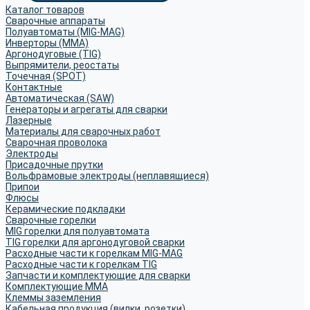
Каталог товаров
Сварочные аппараты
Полуавтоматы (MIG-MAG)
Инверторы (MMA)
Аргонодуговые (TIG)
Выпрямители, реостаты
Точечная (SPOT)
Контактные
Автоматическая (SAW)
Генераторы и агрегаты для сварки
Лазерные
Материалы для сварочных работ
Сварочная проволока
Электроды
Присадочные прутки
Вольфрамовые электроды (неплавящиеся)
Припои
Флюсы
Керамические подкладки
Сварочные горелки
MIG горелки для полуавтомата
TIG горелки для аргонодуговой сварки
Расходные части к горелкам MIG-MAG
Расходные части к горелкам TIG
Запчасти и комплектующие для сварки
Комплектующие ММА
Клеммы заземления
Кабельная продукция (вилки, розетки)