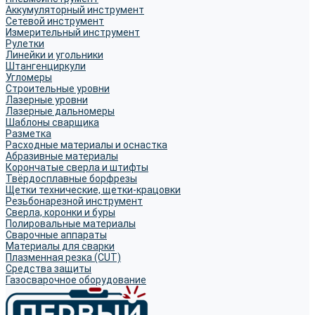
Аккумуляторный инструмент
Сетевой инструмент
Измерительный инструмент
Рулетки
Линейки и угольники
Штангенциркули
Угломеры
Строительные уровни
Лазерные уровни
Лазерные дальномеры
Шаблоны сварщика
Разметка
Расходные материалы и оснастка
Абразивные материалы
Корончатые сверла и штифты
Твёрдосплавные борфрезы
Щетки технические, щетки-крацовки
Резьбонарезной инструмент
Сверла, коронки и буры
Полировальные материалы
Сварочные аппараты
Материалы для сварки
Плазменная резка (CUT)
Средства защиты
Газосварочное оборудование