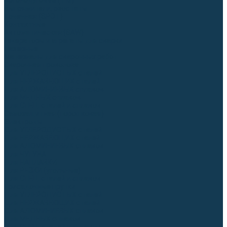
Аргонодуговые (TIG)
Выпрямители, реостаты
Точечная (SPOT)
Контактные
Автоматическая (SAW)
Генераторы и агрегаты для сварки
Лазерные
Материалы для сварочных работ
Сварочная проволока
Для УГЛЕРОДИСТЫХ сталей
Для НЕРЖАВЕЮЩИХ сталей
Для АЛЮМИНИЕВЫХ сплавов
Для МЕДНЫХ сплавов
Для СПЕЦ. сталей и сплавов
Самозащитная (порошковая)
Электроды
Для УГЛЕРОДИСТЫХ сталей
Для НЕРЖАВЕЮЩИХ сталей
Для АЛЮМИНИЕВЫХ сплавов
Для ЧУГУНА
Для НАПЛАВКИ
Для РЕЗКИ (угольные)
Для СПЕЦ. сталей и сплавов
Присадочные прутки
Для УГЛЕРОДИСТЫХ сталей
Для НЕРЖАВЕЮЩИХ сталей
Для АЛЮМИНИЕВЫХ сплавов
Для МЕДНЫХ сплавов