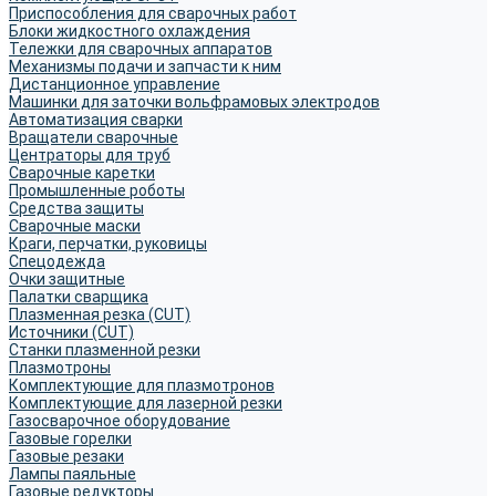
Приспособления для сварочных работ
Блоки жидкостного охлаждения
Тележки для сварочных аппаратов
Механизмы подачи и запчасти к ним
Дистанционное управление
Машинки для заточки вольфрамовых электродов
Автоматизация сварки
Вращатели сварочные
Центраторы для труб
Сварочные каретки
Промышленные роботы
Средства защиты
Сварочные маски
Краги, перчатки, руковицы
Спецодежда
Очки защитные
Палатки сварщика
Плазменная резка (CUT)
Источники (CUT)
Станки плазменной резки
Плазмотроны
Комплектующие для плазмотронов
Комплектующие для лазерной резки
Газосварочное оборудование
Газовые горелки
Газовые резаки
Лампы паяльные
Газовые редукторы