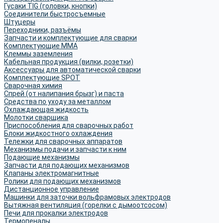
Гусаки TIG (головки, кнопки)
Соединители быстросъемные
Штуцеры
Переходники, разъёмы
Запчасти и комплектующие для сварки
Комплектующие ММА
Клеммы заземления
Кабельная продукция (вилки, розетки)
Аксессуары для автоматической сварки
Комплектующие SPOT
Сварочная химия
Спрей (от налипания брызг) и паста
Средства по уходу за металлом
Охлаждающая жидкость
Молотки сварщика
Приспособления для сварочных работ
Блоки жидкостного охлаждения
Тележки для сварочных аппаратов
Механизмы подачи и запчасти к ним
Подающие механизмы
Запчасти для подающих механизмов
Клапаны электромагнитные
Ролики для подающих механизмов
Дистанционное управление
Машинки для заточки вольфрамовых электродов
Вытяжная вентиляция (горелки с дымоотсосом)
Печи для прокалки электродов
Термопеналы