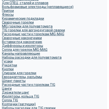
Для СПЕЦ. сталей и сплавов
Вольфрамовые электроды (неплавящиеся)
Припои
Флюсы
Керамические подкладки
Сварочные горелки
MIG горелки для полуавтомата
TIG горелки для аргонодуговой сварки
Расходные части к горелкам MIG-MAG
Сварочные наконечники
Вставки под наконечник
Диффузоры и изоляторы
Сопла для горелок MIG-MAG
Каналы направляющие
Наборы расходки для полуавтомата
Гусаки
Рукоятки
Кнопки
Спирали для горелки
Евроадаптеры, разъёмы
Шланг-пакеты
Расходные части к горелкам TIG
Цанги
Держатели цанг
Изоляторы, кольца TIG
Сопла TIG
Колпачки (заглушки)
Наборы расходки для TIG сварки