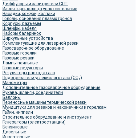
Диффузоры и завихрители CUT
Изоляторы, кольца уплотнительные
Насадки, кожухи, колпаки
Головы, основания плазмотронов
Корпусы, разъёмы
Шлейфы, кабеля
Наборы балеринок
Циркульные устройства
Комплектующие для лазерной резки
Газосварочное оборудование
Газовые горелки
Газовые резаки
Лампы паяльные
Газовые редукторы
Регуляторы расхода газа
Подогреватели углекислого газа (CO₂)
Манометры
Дополнительное газосварочное оборудование
Рукава, шланги, соединители
Баллоны
Переносные машины термической резки
Мундштуки для резаков и наконечники к горелкам
Гайки, ниппели
Строительное оборудование и инструмент
Генераторы (электростанции)
Бензиновые
Дизельные
Инверторные