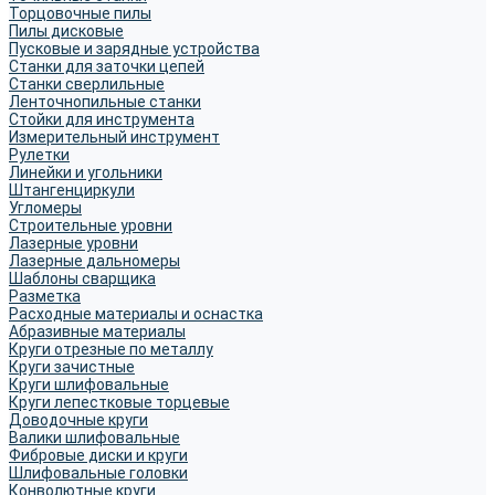
Торцовочные пилы
Пилы дисковые
Пусковые и зарядные устройства
Станки для заточки цепей
Станки сверлильные
Ленточнопильные станки
Стойки для инструмента
Измерительный инструмент
Рулетки
Линейки и угольники
Штангенциркули
Угломеры
Строительные уровни
Лазерные уровни
Лазерные дальномеры
Шаблоны сварщика
Разметка
Расходные материалы и оснастка
Абразивные материалы
Круги отрезные по металлу
Круги зачистные
Круги шлифовальные
Круги лепестковые торцевые
Доводочные круги
Валики шлифовальные
Фибровые диски и круги
Шлифовальные головки
Конволютные круги