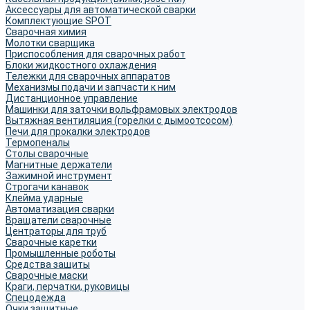
Аксессуары для автоматической сварки
Комплектующие SPOT
Сварочная химия
Молотки сварщика
Приспособления для сварочных работ
Блоки жидкостного охлаждения
Тележки для сварочных аппаратов
Механизмы подачи и запчасти к ним
Дистанционное управление
Машинки для заточки вольфрамовых электродов
Вытяжная вентиляция (горелки с дымоотсосом)
Печи для прокалки электродов
Термопеналы
Столы сварочные
Магнитные держатели
Зажимной инструмент
Строгачи канавок
Клейма ударные
Автоматизация сварки
Вращатели сварочные
Центраторы для труб
Сварочные каретки
Промышленные роботы
Средства защиты
Сварочные маски
Краги, перчатки, руковицы
Спецодежда
Очки защитные