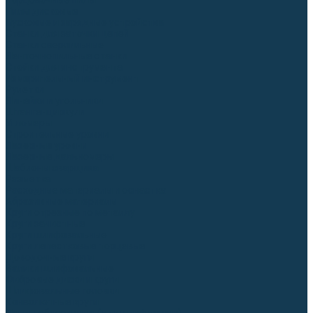
Торцовочные пилы
Пилы дисковые
Пусковые и зарядные устройства
Станки для заточки цепей
Станки сверлильные
Ленточнопильные станки
Стойки для инструмента
Измерительный инструмент
Рулетки
Линейки и угольники
Штангенциркули
Угломеры
Строительные уровни
Лазерные уровни
Лазерные дальномеры
Шаблоны сварщика
Разметка
Расходные материалы и оснастка
Абразивные материалы
Круги отрезные по металлу
Круги зачистные
Круги шлифовальные
Круги лепестковые торцевые
Доводочные круги
Валики шлифовальные
Фибровые диски и круги
Шлифовальные головки
Конволютные круги