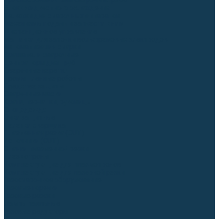
Приспособления для сварочных работ
Блоки жидкостного охлаждения
Тележки для сварочных аппаратов
Механизмы подачи и запчасти к ним
Дистанционное управление
Машинки для заточки вольфрамовых электродов
Автоматизация сварки
Вращатели сварочные
Центраторы для труб
Сварочные каретки
Промышленные роботы
Средства защиты
Сварочные маски
Краги, перчатки, руковицы
Спецодежда
Очки защитные
Палатки сварщика
Плазменная резка (CUT)
Источники (CUT)
Станки плазменной резки
Плазмотроны
Комплектующие для плазмотронов
Комплектующие для лазерной резки
Газосварочное оборудование
Газовые горелки
Газовые резаки
Лампы паяльные
Газовые редукторы