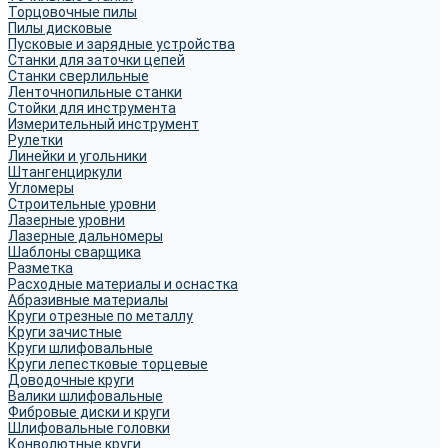
Торцовочные пилы
Пилы дисковые
Пусковые и зарядные устройства
Станки для заточки цепей
Станки сверлильные
Ленточнопильные станки
Стойки для инструмента
Измерительный инструмент
Рулетки
Линейки и угольники
Штангенциркули
Угломеры
Строительные уровни
Лазерные уровни
Лазерные дальномеры
Шаблоны сварщика
Разметка
Расходные материалы и оснастка
Абразивные материалы
Круги отрезные по металлу
Круги зачистные
Круги шлифовальные
Круги лепестковые торцевые
Доводочные круги
Валики шлифовальные
Фибровые диски и круги
Шлифовальные головки
Конволютные круги