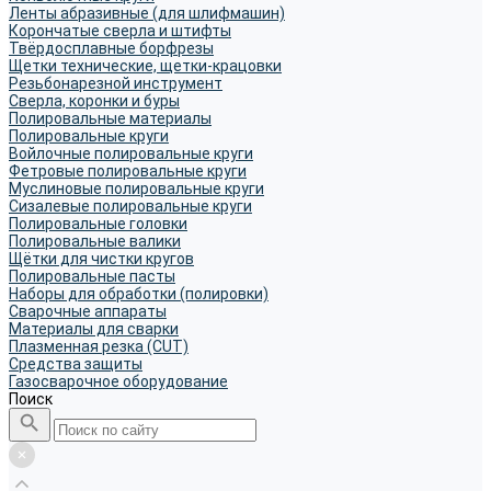
Ленты абразивные (для шлифмашин)
Корончатые сверла и штифты
Твёрдосплавные борфрезы
Щетки технические, щетки-крацовки
Резьбонарезной инструмент
Сверла, коронки и буры
Полировальные материалы
Полировальные круги
Войлочные полировальные круги
Фетровые полировальные круги
Муслиновые полировальные круги
Cизалевые полировальные круги
Полировальные головки
Полировальные валики
Щётки для чистки кругов
Полировальные пасты
Наборы для обработки (полировки)
Сварочные аппараты
Материалы для сварки
Плазменная резка (CUT)
Средства защиты
Газосварочное оборудование
Поиск