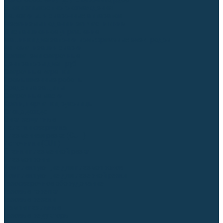
Приспособления для сварочных работ
Блоки жидкостного охлаждения
Тележки для сварочных аппаратов
Механизмы подачи и запчасти к ним
Дистанционное управление
Машинки для заточки вольфрамовых электродов
Автоматизация сварки
Вращатели сварочные
Центраторы для труб
Сварочные каретки
Промышленные роботы
Средства защиты
Сварочные маски
Краги, перчатки, руковицы
Спецодежда
Очки защитные
Палатки сварщика
Плазменная резка (CUT)
Источники (CUT)
Станки плазменной резки
Плазмотроны
Комплектующие для плазмотронов
Комплектующие для лазерной резки
Газосварочное оборудование
Газовые горелки
Газовые резаки
Лампы паяльные
Газовые редукторы