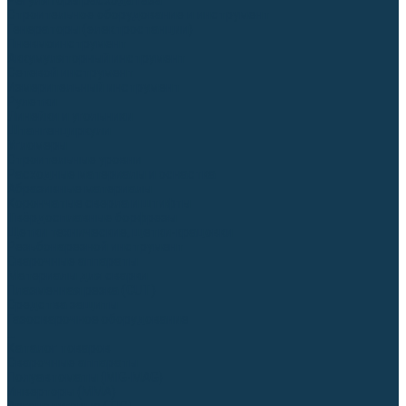
Регуляторы расхода газа
Строительное оборудование и инструмент
Генераторы (электростанции)
Пневмоинструмент
Аккумуляторный инструмент
Сетевой инструмент
Измерительный инструмент
Рулетки
Линейки и угольники
Штангенциркули
Угломеры
Строительные уровни
Расходные материалы и оснастка
Абразивные материалы
Корончатые сверла и штифты
Твёрдосплавные борфрезы
Щетки технические, щетки-крацовки
Резьбонарезной инструмент
Сварочные аппараты
Материалы для сварки
Плазменная резка (CUT)
Средства защиты
Газосварочное оборудование
...
Каталог товаров
Сварочные аппараты
Полуавтоматы (MIG-MAG)
Инверторы (MMA)