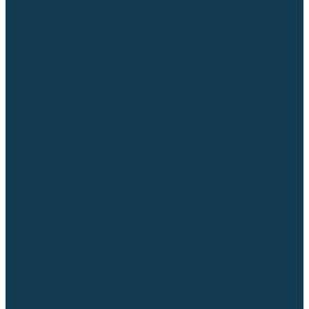
Диффузоры и завихрители CUT
Изоляторы, кольца уплотнительные
Насадки, кожухи, колпаки
Головы, основания плазмотронов
Корпусы, разъёмы
Шлейфы, кабеля
Наборы балеринок
Циркульные устройства
Комплектующие для лазерной резки
Газосварочное оборудование
Газовые горелки
Газовые резаки
Лампы паяльные
Газовые редукторы
Регуляторы расхода газа
Подогреватели углекислого газа (CO₂)
Манометры
Дополнительное газосварочное оборудование
Рукава, шланги, соединители
Баллоны
Переносные машины термической резки
Мундштуки для резаков и наконечники к горелкам
Гайки, ниппели
Строительное оборудование и инструмент
Генераторы (электростанции)
Бензиновые
Дизельные
Инверторные