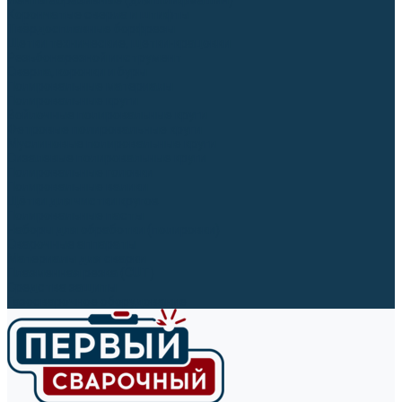
Ленты абразивные (для шлифмашин)
Корончатые сверла и штифты
Твёрдосплавные борфрезы
Щетки технические, щетки-крацовки
Резьбонарезной инструмент
Сверла, коронки и буры
Полировальные материалы
Полировальные круги
Войлочные полировальные круги
Фетровые полировальные круги
Муслиновые полировальные круги
Cизалевые полировальные круги
Полировальные головки
Полировальные валики
Щётки для чистки кругов
Полировальные пасты
Наборы для обработки (полировки)
Сварочные аппараты
Материалы для сварки
Плазменная резка (CUT)
Средства защиты
Газосварочное оборудование