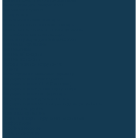
Блоки автоматики для генераторов
Аксессуары для генераторов
Пневмоинструмент
Компрессоры
Безмасляные компрессоры
Масляные ременные компрессоры
Масляные коаксиальные компрессоры
Автомобильные компрессоры
Комплектующие для компрессоров
Пневмошлифмашины
Пневмодрели
Пневмогайковерты
Пневмопистолеты
Наборы пневмоинструмента
Шланги
Аксессуары к пневмоинструменту
Аккумуляторный инструмент
Аккумуляторные УШМ (болгарки)
Аккумуляторные дрели-шуруповерты
Аккумуляторные перфораторы
Аккумуляторные дисковые пилы
Аккумуляторные батареи, зарядные устройства
Сетевой инструмент
УШМ и шлифмашины
Дрели, миксеры, шуруповерты сетевые
Перфораторы
Отбойные молотки
Точильные станки