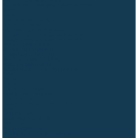
Для СПЕЦ. сталей и сплавов
Вольфрамовые электроды (неплавящиеся)
Припои
Флюсы
Керамические подкладки
Сварочные горелки
MIG горелки для полуавтомата
TIG горелки для аргонодуговой сварки
Расходные части к горелкам MIG-MAG
Сварочные наконечники
Вставки под наконечник
Диффузоры и изоляторы
Сопла для горелок MIG-MAG
Каналы направляющие
Наборы расходки для полуавтомата
Гусаки
Рукоятки
Кнопки
Спирали для горелки
Евроадаптеры, разъёмы
Шланг-пакеты
Расходные части к горелкам TIG
Цанги
Держатели цанг
Изоляторы, кольца TIG
Сопла TIG
Колпачки (заглушки)
Наборы расходки для TIG сварки