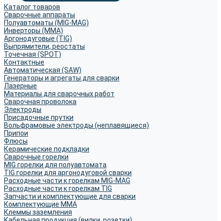
Каталог товаров
Сварочные аппараты
Полуавтоматы (MIG-MAG)
Инверторы (MMA)
Аргонодуговые (TIG)
Выпрямители, реостаты
Точечная (SPOT)
Контактные
Автоматическая (SAW)
Генераторы и агрегаты для сварки
Лазерные
Материалы для сварочных работ
Сварочная проволока
Электроды
Присадочные прутки
Вольфрамовые электроды (неплавящиеся)
Припои
Флюсы
Керамические подкладки
Сварочные горелки
MIG горелки для полуавтомата
TIG горелки для аргонодуговой сварки
Расходные части к горелкам MIG-MAG
Расходные части к горелкам TIG
Запчасти и комплектующие для сварки
Комплектующие ММА
Клеммы заземления
Кабельная продукция (вилки, розетки)