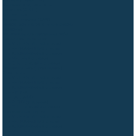
Аргонодуговые (TIG)
Выпрямители, реостаты
Точечная (SPOT)
Контактные
Автоматическая (SAW)
Генераторы и агрегаты для сварки
Лазерные
Материалы для сварочных работ
Сварочная проволока
Для УГЛЕРОДИСТЫХ сталей
Для НЕРЖАВЕЮЩИХ сталей
Для АЛЮМИНИЕВЫХ сплавов
Для МЕДНЫХ сплавов
Для СПЕЦ. сталей и сплавов
Самозащитная (порошковая)
Электроды
Для УГЛЕРОДИСТЫХ сталей
Для НЕРЖАВЕЮЩИХ сталей
Для АЛЮМИНИЕВЫХ сплавов
Для ЧУГУНА
Для НАПЛАВКИ
Для РЕЗКИ (угольные)
Для СПЕЦ. сталей и сплавов
Присадочные прутки
Для УГЛЕРОДИСТЫХ сталей
Для НЕРЖАВЕЮЩИХ сталей
Для АЛЮМИНИЕВЫХ сплавов
Для МЕДНЫХ сплавов