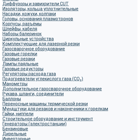
Диффузоры и завихрители CUT
Изоляторы, кольца уплотнительные
Насадки, кожухи, колпаки
Головы, основания плазмотронов
Корпусы, разъёмы
Шлейфы, кабеля
Наборы балеринок
Циркульные устройства
Комплектующие для лазерной резки
Газосварочное оборудование
Газовые горелки
Газовые резаки
Лампы паяльные
Газовые редукторы
Регуляторы расхода газа
Подогреватели углекислого газа (CO₂)
Манометры
Дополнительное газосварочное оборудование
Рукава, шланги, соединители
Баллоны
Переносные машины термической резки
Мундштуки для резаков и наконечники к горелкам
Гайки, ниппели
Строительное оборудование и инструмент
Генераторы (электростанции)
Бензиновые
Дизельные
Инверторные