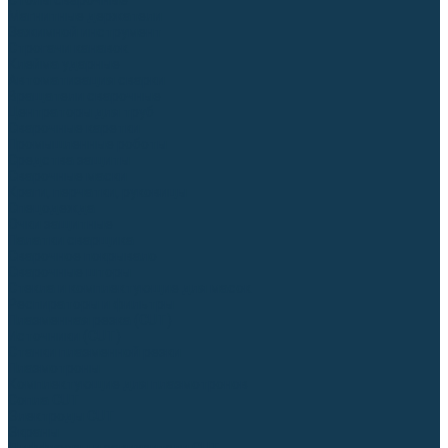
Столы сварочные
Магнитные держатели
Зажимной инструмент
Строгачи канавок
Клейма ударные
Автоматизация сварки
Вращатели сварочные
Центраторы для труб
Сварочные каретки
Промышленные роботы
Средства защиты
Сварочные маски
Краги, перчатки, руковицы
Спецодежда
Очки защитные
Палатки сварщика
Сварочное покрывало
Сварочные шторы
Стекла и комплектующие для масок
Респираторы и фильтры
Плазменная резка (CUT)
Источники (CUT)
Станки плазменной резки
Плазмотроны
Комплектующие для плазмотронов
Сопла CUT
Электроды CUT
Экраны