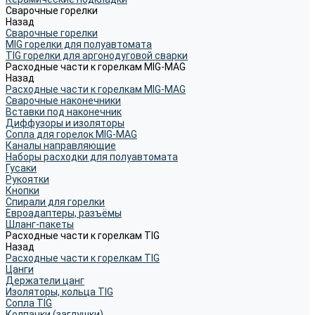
Сварочные горелки
Назад
Сварочные горелки
MIG горелки для полуавтомата
TIG горелки для аргонодуговой сварки
Расходные части к горелкам MIG-MAG
Назад
Расходные части к горелкам MIG-MAG
Сварочные наконечники
Вставки под наконечник
Диффузоры и изоляторы
Сопла для горелок MIG-MAG
Каналы направляющие
Наборы расходки для полуавтомата
Гусаки
Рукоятки
Кнопки
Спирали для горелки
Евроадаптеры, разъёмы
Шланг-пакеты
Расходные части к горелкам TIG
Назад
Расходные части к горелкам TIG
Цанги
Держатели цанг
Изоляторы, кольца TIG
Сопла TIG
Колпачки (заглушки)