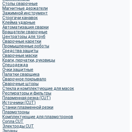
Столы сварочные
Магнитные держатели
Зажимной инструмент
Строгачи канавок
Клейма ударные
Автоматизация сварки
Вращатели сварочные
Центраторы для труб
Сварочные каретки
Промышленные роботы
Средства защиты
Сварочные маски
Краги, перчатки, руковицы
Спецодежда
Очки защитные
Палатки сварщика
Сварочное покрывало
Сварочные шторы
Стекла и комплектующие для масок
Респираторы и фильтры
Плазменная резка (CUT)
Источники (CUT)
Станки плазменной резки
Плазмотроны
Комплектующие для плазмотронов
Сопла CUT
Электроды CUT
Экраны