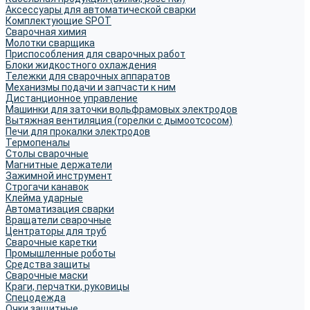
Аксессуары для автоматической сварки
Комплектующие SPOT
Сварочная химия
Молотки сварщика
Приспособления для сварочных работ
Блоки жидкостного охлаждения
Тележки для сварочных аппаратов
Механизмы подачи и запчасти к ним
Дистанционное управление
Машинки для заточки вольфрамовых электродов
Вытяжная вентиляция (горелки с дымоотсосом)
Печи для прокалки электродов
Термопеналы
Столы сварочные
Магнитные держатели
Зажимной инструмент
Строгачи канавок
Клейма ударные
Автоматизация сварки
Вращатели сварочные
Центраторы для труб
Сварочные каретки
Промышленные роботы
Средства защиты
Сварочные маски
Краги, перчатки, руковицы
Спецодежда
Очки защитные