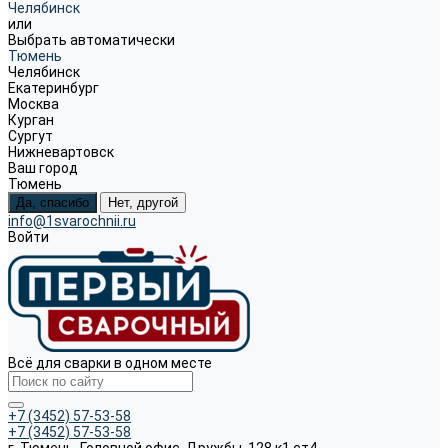
Челябинск
или
Выбрать автоматически
Тюмень
Челябинск
Екатеринбург
Москва
Курган
Сургут
Нижневартовск
Ваш город
Тюмень
Да, спасибо
Нет, другой
info@1svarochnii.ru
Войти
Всё для сварки в одном месте
+7 (3452) 57-53-58
+7 (3452) 57-53-58