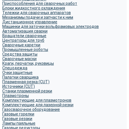
Приспособления для сварочных работ
Блоки жидкостного охлаждения
Тележки для сварочных аппаратов
Механизмы подачи и запчасти к ним
Дистанционное управление
Машинки для заточки вольфрамовых электродов
Автоматизация сварки
Вращатели сварочные
Центраторы для труб
Сварочные каретки
Промышленные роботы
Средства защиты
Сварочные маски
Краги, перчатки, руковицы
Спецодежда
Очки защитные
Палатки сварщика
Плазменная резка (CUT)
Источники (CUT)
Станки плазменной резки
Плазмотроны
Комплектующие для плазмотронов
Комплектующие для лазерной резки
Газосварочное оборудование
Газовые горелки
Газовые резаки
Лампы паяльные
Газовые редукторы