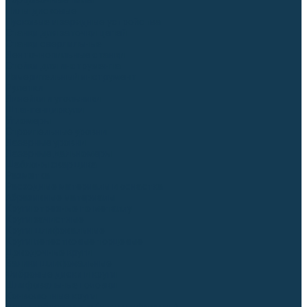
Торцовочные пилы
Пилы дисковые
Пусковые и зарядные устройства
Станки для заточки цепей
Станки сверлильные
Ленточнопильные станки
Стойки для инструмента
Измерительный инструмент
Рулетки
Линейки и угольники
Штангенциркули
Угломеры
Строительные уровни
Лазерные уровни
Лазерные дальномеры
Шаблоны сварщика
Разметка
Расходные материалы и оснастка
Абразивные материалы
Круги отрезные по металлу
Круги зачистные
Круги шлифовальные
Круги лепестковые торцевые
Доводочные круги
Валики шлифовальные
Фибровые диски и круги
Шлифовальные головки
Конволютные круги