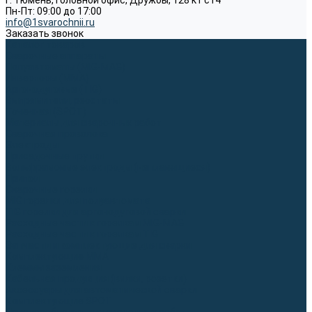
г. Тюмень, Головной офис, Дружбы, 128 к1 ст4
Пн-Пт: 09:00 до 17:00
info@1svarochnii.ru
Заказать звонок
Каталог товаров
Сварочные аппараты
Полуавтоматы (MIG-MAG)
Инверторы (MMA)
Аргонодуговые (TIG)
Выпрямители, реостаты
Точечная (SPOT)
Материалы для сварочных работ
Сварочная проволока
Электроды
Присадочные прутки
Вольфрамовые электроды (неплавящиеся)
Припои
Сварочные горелки
MIG горелки для полуавтомата
TIG горелки для аргонодуговой сварки
Расходные части к горелкам MIG-MAG
Расходные части к горелкам TIG
Запчасти и комплектующие для сварки
Комплектующие ММА
Клеммы заземления
Кабельная продукция (вилки, розетки)
Аксессуары для автоматической сварки
Комплектующие SPOT