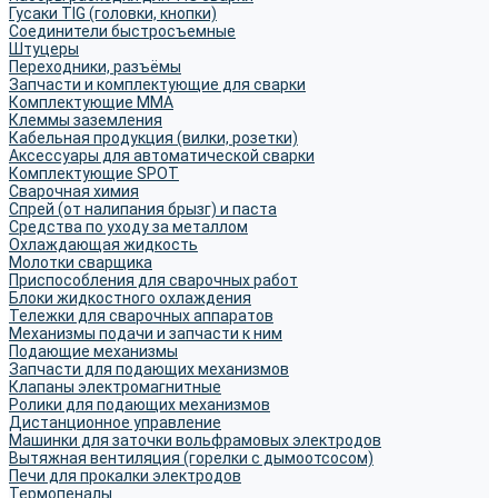
Гусаки TIG (головки, кнопки)
Соединители быстросъемные
Штуцеры
Переходники, разъёмы
Запчасти и комплектующие для сварки
Комплектующие ММА
Клеммы заземления
Кабельная продукция (вилки, розетки)
Аксессуары для автоматической сварки
Комплектующие SPOT
Сварочная химия
Спрей (от налипания брызг) и паста
Средства по уходу за металлом
Охлаждающая жидкость
Молотки сварщика
Приспособления для сварочных работ
Блоки жидкостного охлаждения
Тележки для сварочных аппаратов
Механизмы подачи и запчасти к ним
Подающие механизмы
Запчасти для подающих механизмов
Клапаны электромагнитные
Ролики для подающих механизмов
Дистанционное управление
Машинки для заточки вольфрамовых электродов
Вытяжная вентиляция (горелки с дымоотсосом)
Печи для прокалки электродов
Термопеналы