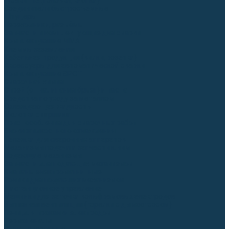
Гусаки TIG (головки, кнопки)
Соединители быстросъемные
Штуцеры
Переходники, разъёмы
Запчасти и комплектующие для сварки
Комплектующие ММА
Клеммы заземления
Кабельная продукция (вилки, розетки)
Аксессуары для автоматической сварки
Комплектующие SPOT
Сварочная химия
Спрей (от налипания брызг) и паста
Средства по уходу за металлом
Охлаждающая жидкость
Молотки сварщика
Приспособления для сварочных работ
Блоки жидкостного охлаждения
Тележки для сварочных аппаратов
Механизмы подачи и запчасти к ним
Подающие механизмы
Запчасти для подающих механизмов
Клапаны электромагнитные
Ролики для подающих механизмов
Дистанционное управление
Машинки для заточки вольфрамовых электродов
Вытяжная вентиляция (горелки с дымоотсосом)
Печи для прокалки электродов
Термопеналы