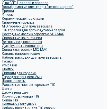
Для СПЕЦ. сталей и сплавов
Вольфрамовые электроды (неплавящиеся)
Припои
Флюсы
Керамические подкладки
Сварочные горелки
MIG горелки для полуавтомата
TIG горелки для аргонодуговой сварки
Расходные части к горелкам MIG-MAG
Сварочные наконечники
Вставки под наконечник
Диффузоры и изоляторы
Сопла для горелок MIG-MAG
Каналы направляющие
Наборы расходки для полуавтомата
Гусаки
Рукоятки
Кнопки
Спирали для горелки
Евроадаптеры, разъёмы
Шланг-пакеты
Расходные части к горелкам TIG
Цанги
Держатели цанг
Изоляторы, кольца TIG
Сопла TIG
Колпачки (заглушки)
Наборы расходки для TIG сварки