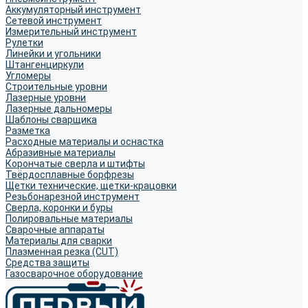
Аккумуляторный инструмент
Сетевой инструмент
Измерительный инструмент
Рулетки
Линейки и угольники
Штангенциркули
Угломеры
Строительные уровни
Лазерные уровни
Лазерные дальномеры
Шаблоны сварщика
Разметка
Расходные материалы и оснастка
Абразивные материалы
Корончатые сверла и штифты
Твёрдосплавные борфрезы
Щетки технические, щетки-крацовки
Резьбонарезной инструмент
Сверла, коронки и буры
Полировальные материалы
Сварочные аппараты
Материалы для сварки
Плазменная резка (CUT)
Средства защиты
Газосварочное оборудование