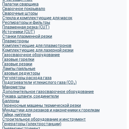
Палатки сварщика
Сварочное покрывало
Сварочные шторы
Стекла и комплектующие для масок
Респираторы и фильтры
Плазменная резка (CUT)
Источники (CUT)
Станки плазменной резки
Плазмотроны
Комплектующие для плазмотронов
Комплектующие для лазерной резки
Газосварочное оборудование
Газовые горелки
Газовые резаки
Лампы паяльные
Газовые редукторы
Регуляторы расхода газа
Подогреватели углекислого газа (CO₂)
Манометры
Дополнительное газосварочное оборудование
Рукава, шланги, соединители
Баллоны
Переносные машины термической резки
Мундштуки для резаков и наконечники к горелкам
Гайки, ниппели
Строительное оборудование и инструмент
Генераторы (электростанции)
Пневмоинструмент