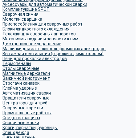
Аксессуары для автоматической сварки
Комплектующие SPOT
Сварочная химия
Молотки сварщика
Приспособления для сварочных работ
Блоки жидкостного охлаждения
Тележки для сварочных аппаратов
Механизмы подачи и запчасти к ним
Дистанционное управление
Машинки для заточки вольфрамовых электродов
Вытяжная вентиляция (горелки с дымоотсосом)
Печи для прокалки электродов
Термопеналы
Столы сварочные
Магнитные держатели
Зажимной инструмент
Строгачи канавок
Клейма ударные
Автоматизация сварки
Вращатели сварочные
Центраторы для труб
Сварочные каретки
Промышленные роботы
Средства защиты
Сварочные маски
Краги, перчатки, руковицы
Спецодежда
Очки защитные