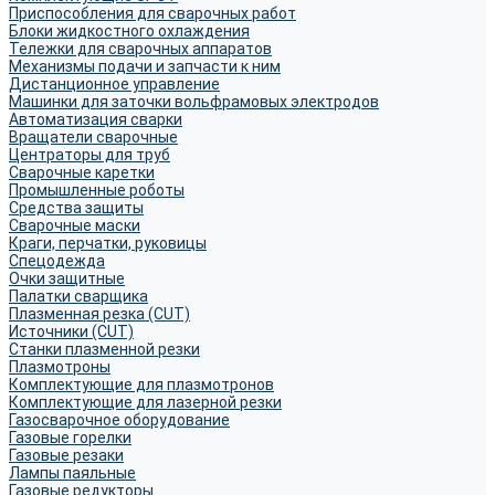
Приспособления для сварочных работ
Блоки жидкостного охлаждения
Тележки для сварочных аппаратов
Механизмы подачи и запчасти к ним
Дистанционное управление
Машинки для заточки вольфрамовых электродов
Автоматизация сварки
Вращатели сварочные
Центраторы для труб
Сварочные каретки
Промышленные роботы
Средства защиты
Сварочные маски
Краги, перчатки, руковицы
Спецодежда
Очки защитные
Палатки сварщика
Плазменная резка (CUT)
Источники (CUT)
Станки плазменной резки
Плазмотроны
Комплектующие для плазмотронов
Комплектующие для лазерной резки
Газосварочное оборудование
Газовые горелки
Газовые резаки
Лампы паяльные
Газовые редукторы