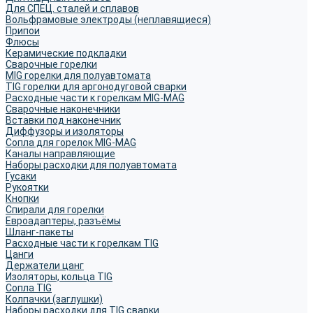
Для СПЕЦ. сталей и сплавов
Вольфрамовые электроды (неплавящиеся)
Припои
Флюсы
Керамические подкладки
Сварочные горелки
MIG горелки для полуавтомата
TIG горелки для аргонодуговой сварки
Расходные части к горелкам MIG-MAG
Сварочные наконечники
Вставки под наконечник
Диффузоры и изоляторы
Сопла для горелок MIG-MAG
Каналы направляющие
Наборы расходки для полуавтомата
Гусаки
Рукоятки
Кнопки
Спирали для горелки
Евроадаптеры, разъёмы
Шланг-пакеты
Расходные части к горелкам TIG
Цанги
Держатели цанг
Изоляторы, кольца TIG
Сопла TIG
Колпачки (заглушки)
Наборы расходки для TIG сварки