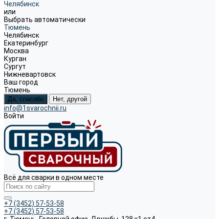
Челябинск
или
Выбрать автоматически
Тюмень
Челябинск
Екатеринбург
Москва
Курган
Сургут
Нижневартовск
Ваш город
Тюмень
Да, спасибо
Нет, другой
info@1svarochnii.ru
Войти
Всё для сварки в одном месте
+7 (3452) 57-53-58
+7 (3452) 57-53-58