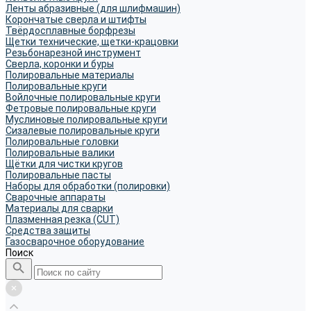
Ленты абразивные (для шлифмашин)
Корончатые сверла и штифты
Твёрдосплавные борфрезы
Щетки технические, щетки-крацовки
Резьбонарезной инструмент
Сверла, коронки и буры
Полировальные материалы
Полировальные круги
Войлочные полировальные круги
Фетровые полировальные круги
Муслиновые полировальные круги
Cизалевые полировальные круги
Полировальные головки
Полировальные валики
Щётки для чистки кругов
Полировальные пасты
Наборы для обработки (полировки)
Сварочные аппараты
Материалы для сварки
Плазменная резка (CUT)
Средства защиты
Газосварочное оборудование
Поиск