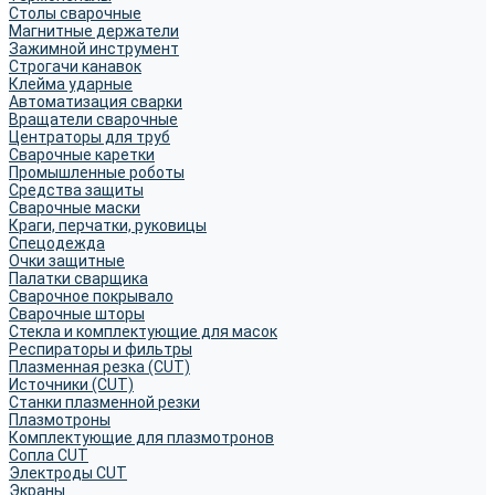
Столы сварочные
Магнитные держатели
Зажимной инструмент
Строгачи канавок
Клейма ударные
Автоматизация сварки
Вращатели сварочные
Центраторы для труб
Сварочные каретки
Промышленные роботы
Средства защиты
Сварочные маски
Краги, перчатки, руковицы
Спецодежда
Очки защитные
Палатки сварщика
Сварочное покрывало
Сварочные шторы
Стекла и комплектующие для масок
Респираторы и фильтры
Плазменная резка (CUT)
Источники (CUT)
Станки плазменной резки
Плазмотроны
Комплектующие для плазмотронов
Сопла CUT
Электроды CUT
Экраны