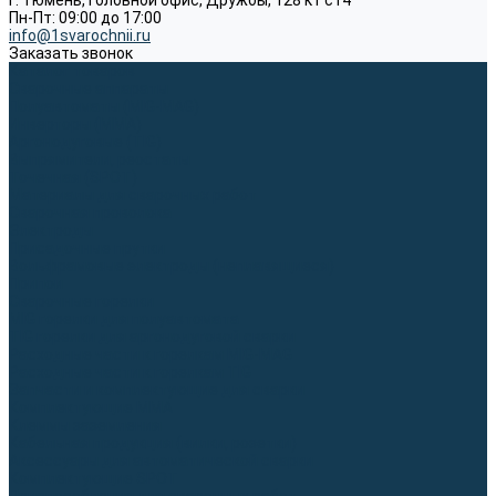
г. Тюмень, Головной офис, Дружбы, 128 к1 ст4
Пн-Пт: 09:00 до 17:00
info@1svarochnii.ru
Заказать звонок
Каталог товаров
Сварочные аппараты
Полуавтоматы (MIG-MAG)
Инверторы (MMA)
Аргонодуговые (TIG)
Выпрямители, реостаты
Точечная (SPOT)
Материалы для сварочных работ
Сварочная проволока
Электроды
Присадочные прутки
Вольфрамовые электроды (неплавящиеся)
Припои
Сварочные горелки
MIG горелки для полуавтомата
TIG горелки для аргонодуговой сварки
Расходные части к горелкам MIG-MAG
Расходные части к горелкам TIG
Запчасти и комплектующие для сварки
Комплектующие ММА
Клеммы заземления
Кабельная продукция (вилки, розетки)
Аксессуары для автоматической сварки
Комплектующие SPOT