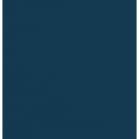
Гусаки TIG (головки, кнопки)
Соединители быстросъемные
Штуцеры
Переходники, разъёмы
Запчасти и комплектующие для сварки
Комплектующие ММА
Клеммы заземления
Кабельная продукция (вилки, розетки)
Аксессуары для автоматической сварки
Комплектующие SPOT
Сварочная химия
Спрей (от налипания брызг) и паста
Средства по уходу за металлом
Охлаждающая жидкость
Молотки сварщика
Приспособления для сварочных работ
Блоки жидкостного охлаждения
Тележки для сварочных аппаратов
Механизмы подачи и запчасти к ним
Подающие механизмы
Запчасти для подающих механизмов
Клапаны электромагнитные
Ролики для подающих механизмов
Дистанционное управление
Машинки для заточки вольфрамовых электродов
Вытяжная вентиляция (горелки с дымоотсосом)
Печи для прокалки электродов
Термопеналы