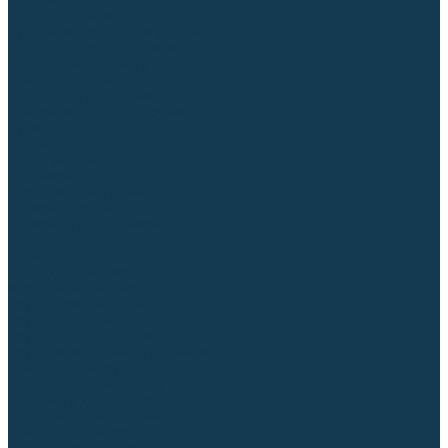
Торцовочные пилы
Пилы дисковые
Пусковые и зарядные устройства
Станки для заточки цепей
Станки сверлильные
Ленточнопильные станки
Стойки для инструмента
Измерительный инструмент
Рулетки
Линейки и угольники
Штангенциркули
Угломеры
Строительные уровни
Лазерные уровни
Лазерные дальномеры
Шаблоны сварщика
Разметка
Расходные материалы и оснастка
Абразивные материалы
Круги отрезные по металлу
Круги зачистные
Круги шлифовальные
Круги лепестковые торцевые
Доводочные круги
Валики шлифовальные
Фибровые диски и круги
Шлифовальные головки
Конволютные круги