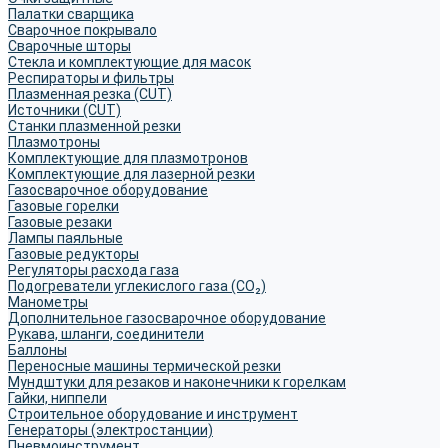
Палатки сварщика
Сварочное покрывало
Сварочные шторы
Стекла и комплектующие для масок
Респираторы и фильтры
Плазменная резка (CUT)
Источники (CUT)
Станки плазменной резки
Плазмотроны
Комплектующие для плазмотронов
Комплектующие для лазерной резки
Газосварочное оборудование
Газовые горелки
Газовые резаки
Лампы паяльные
Газовые редукторы
Регуляторы расхода газа
Подогреватели углекислого газа (CO₂)
Манометры
Дополнительное газосварочное оборудование
Рукава, шланги, соединители
Баллоны
Переносные машины термической резки
Мундштуки для резаков и наконечники к горелкам
Гайки, ниппели
Строительное оборудование и инструмент
Генераторы (электростанции)
Пневмоинструмент