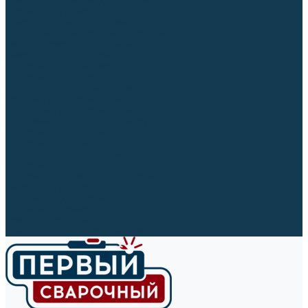
Ленты абразивные (для шлифмашин)
Корончатые сверла и штифты
Твёрдосплавные борфрезы
Щетки технические, щетки-крацовки
Резьбонарезной инструмент
Сверла, коронки и буры
Полировальные материалы
Полировальные круги
Войлочные полировальные круги
Фетровые полировальные круги
Муслиновые полировальные круги
Cизалевые полировальные круги
Полировальные головки
Полировальные валики
Щётки для чистки кругов
Полировальные пасты
Наборы для обработки (полировки)
Сварочные аппараты
Материалы для сварки
Плазменная резка (CUT)
Средства защиты
Газосварочное оборудование