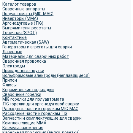
Каталог товаров
Сварочные аппараты
Полуавтоматы (MIG-MAG)
Инверторы (MMA)
Аргонодуговые (TIG)
Выпрямители, реостаты
Точечная (SPOT)
Контактные
Автоматическая (SAW)
Генераторы и агрегаты для сварки
Лазерные
Материалы для сварочных работ
Сварочная проволока
Электроды
Присадочные прутки
Вольфрамовые электроды (неплавящиеся)
Припои
Флюсы
Керамические подкладки
Сварочные горелки
MIG горелки для полуавтомата
TIG горелки для аргонодуговой сварки
Расходные части к горелкам MIG-MAG
Расходные части к горелкам TIG
Запчасти и комплектующие для сварки
Комплектующие ММА
Клеммы заземления
Кабельная продукция (вилки, розетки)