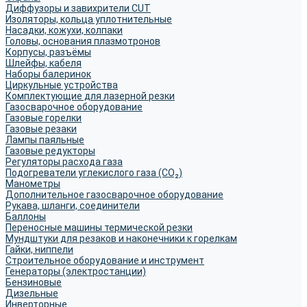
Диффузоры и завихрители CUT
Изоляторы, кольца уплотнительные
Насадки, кожухи, колпаки
Головы, основания плазмотронов
Корпусы, разъёмы
Шлейфы, кабеля
Наборы балеринок
Циркульные устройства
Комплектующие для лазерной резки
Газосварочное оборудование
Газовые горелки
Газовые резаки
Лампы паяльные
Газовые редукторы
Регуляторы расхода газа
Подогреватели углекислого газа (CO₂)
Манометры
Дополнительное газосварочное оборудование
Рукава, шланги, соединители
Баллоны
Переносные машины термической резки
Мундштуки для резаков и наконечники к горелкам
Гайки, ниппели
Строительное оборудование и инструмент
Генераторы (электростанции)
Бензиновые
Дизельные
Инверторные