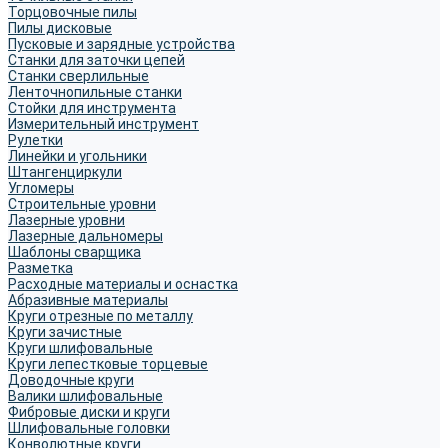
Торцовочные пилы
Пилы дисковые
Пусковые и зарядные устройства
Станки для заточки цепей
Станки сверлильные
Ленточнопильные станки
Стойки для инструмента
Измерительный инструмент
Рулетки
Линейки и угольники
Штангенциркули
Угломеры
Строительные уровни
Лазерные уровни
Лазерные дальномеры
Шаблоны сварщика
Разметка
Расходные материалы и оснастка
Абразивные материалы
Круги отрезные по металлу
Круги зачистные
Круги шлифовальные
Круги лепестковые торцевые
Доводочные круги
Валики шлифовальные
Фибровые диски и круги
Шлифовальные головки
Конволютные круги