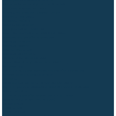
Диффузоры и завихрители CUT
Изоляторы, кольца уплотнительные
Насадки, кожухи, колпаки
Головы, основания плазмотронов
Корпусы, разъёмы
Шлейфы, кабеля
Наборы балеринок
Циркульные устройства
Комплектующие для лазерной резки
Газосварочное оборудование
Газовые горелки
Газовые резаки
Лампы паяльные
Газовые редукторы
Регуляторы расхода газа
Подогреватели углекислого газа (CO₂)
Манометры
Дополнительное газосварочное оборудование
Рукава, шланги, соединители
Баллоны
Переносные машины термической резки
Мундштуки для резаков и наконечники к горелкам
Гайки, ниппели
Строительное оборудование и инструмент
Генераторы (электростанции)
Бензиновые
Дизельные
Инверторные