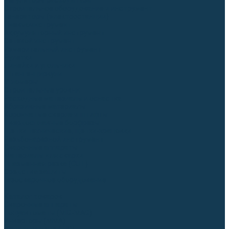
Регуляторы расхода газа
Строительное оборудование и инструмент
Генераторы (электростанции)
Пневмоинструмент
Аккумуляторный инструмент
Сетевой инструмент
Измерительный инструмент
Рулетки
Линейки и угольники
Штангенциркули
Угломеры
Строительные уровни
Расходные материалы и оснастка
Абразивные материалы
Корончатые сверла и штифты
Твёрдосплавные борфрезы
Щетки технические, щетки-крацовки
Резьбонарезной инструмент
Сварочные аппараты
Материалы для сварки
Плазменная резка (CUT)
Средства защиты
Газосварочное оборудование
...
Каталог товаров
Сварочные аппараты
Полуавтоматы (MIG-MAG)
Инверторы (MMA)