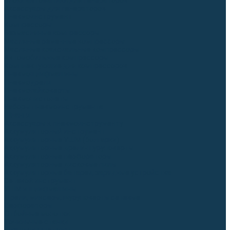
Блоки автоматики для генераторов
Аксессуары для генераторов
Пневмоинструмент
Компрессоры
Безмасляные компрессоры
Масляные ременные компрессоры
Масляные коаксиальные компрессоры
Автомобильные компрессоры
Комплектующие для компрессоров
Пневмошлифмашины
Пневмодрели
Пневмогайковерты
Пневмопистолеты
Наборы пневмоинструмента
Шланги
Аксессуары к пневмоинструменту
Аккумуляторный инструмент
Аккумуляторные УШМ (болгарки)
Аккумуляторные дрели-шуруповерты
Аккумуляторные перфораторы
Аккумуляторные дисковые пилы
Аккумуляторные батареи, зарядные устройства
Сетевой инструмент
УШМ и шлифмашины
Дрели, миксеры, шуруповерты сетевые
Перфораторы
Отбойные молотки
Точильные станки