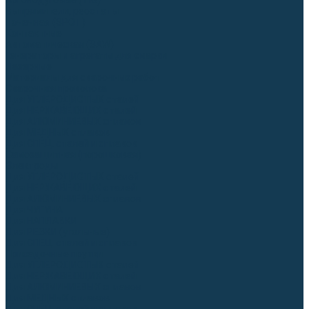
Аргонодуговые (TIG)
Выпрямители, реостаты
Точечная (SPOT)
Контактные
Автоматическая (SAW)
Генераторы и агрегаты для сварки
Лазерные
Материалы для сварочных работ
Сварочная проволока
Для УГЛЕРОДИСТЫХ сталей
Для НЕРЖАВЕЮЩИХ сталей
Для АЛЮМИНИЕВЫХ сплавов
Для МЕДНЫХ сплавов
Для СПЕЦ. сталей и сплавов
Самозащитная (порошковая)
Электроды
Для УГЛЕРОДИСТЫХ сталей
Для НЕРЖАВЕЮЩИХ сталей
Для АЛЮМИНИЕВЫХ сплавов
Для ЧУГУНА
Для НАПЛАВКИ
Для РЕЗКИ (угольные)
Для СПЕЦ. сталей и сплавов
Присадочные прутки
Для УГЛЕРОДИСТЫХ сталей
Для НЕРЖАВЕЮЩИХ сталей
Для АЛЮМИНИЕВЫХ сплавов
Для МЕДНЫХ сплавов