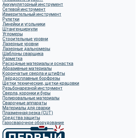
Аккумуляторный инструмент
Сетевой инструмент
Измерительный инструмент
Рулетки
Линейки и угольники
Штангенциркули
Угломеры
Строительные уровни
Лазерные уровни
Лазерные дальномеры
Шаблоны сварщика
Разметка
Расходные материалы и оснастка
Абразивные материалы
Корончатые сверла и штифты
Твёрдосплавные борфрезы
Щетки технические, щетки-крацовки
Резьбонарезной инструмент
Сверла, коронки и буры
Полировальные материалы
Сварочные аппараты
Материалы для сварки
Плазменная резка (CUT)
Средства защиты
Газосварочное оборудование