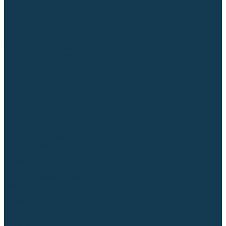
Столы сварочные
Магнитные держатели
Зажимной инструмент
Строгачи канавок
Клейма ударные
Автоматизация сварки
Вращатели сварочные
Центраторы для труб
Сварочные каретки
Промышленные роботы
Средства защиты
Сварочные маски
Краги, перчатки, руковицы
Спецодежда
Очки защитные
Палатки сварщика
Сварочное покрывало
Сварочные шторы
Стекла и комплектующие для масок
Респираторы и фильтры
Плазменная резка (CUT)
Источники (CUT)
Станки плазменной резки
Плазмотроны
Комплектующие для плазмотронов
Сопла CUT
Электроды CUT
Экраны