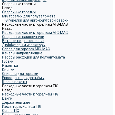
Сварочные горелки
Назад
Сварочные горелки
MIG горелки для полуавтомата
TIG горелки для аргонодуговой сварки
Расходные части к горелкам MIG-MAG
Назад
Расходные части к горелкам MIG-MAG
Сварочные наконечники
Вставки под наконечник
Диффузоры и изоляторы
Сопла для горелок MIG-MAG
Каналы направляющие
Наборы расходки для полуавтомата
Гусаки
Рукоятки
Кнопки
Спирали для горелки
Евроадаптеры, разъёмы
Шланг-пакеты
Расходные части к горелкам TIG
Назад
Расходные части к горелкам TIG
Цанги
Держатели цанг
Изоляторы, кольца TIG
Сопла TIG
Колпачки (заглушки)