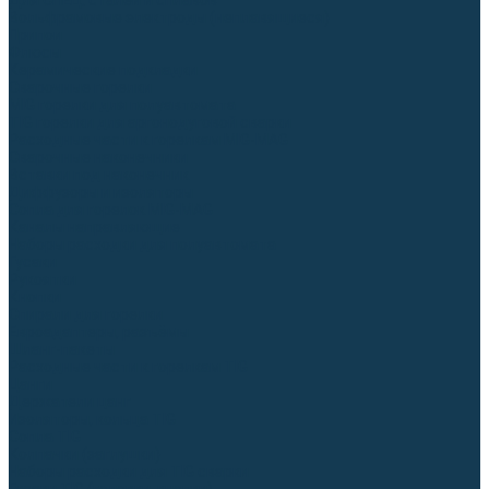
Для СПЕЦ. сталей и сплавов
Вольфрамовые электроды (неплавящиеся)
Припои
Флюсы
Керамические подкладки
Сварочные горелки
MIG горелки для полуавтомата
TIG горелки для аргонодуговой сварки
Расходные части к горелкам MIG-MAG
Сварочные наконечники
Вставки под наконечник
Диффузоры и изоляторы
Сопла для горелок MIG-MAG
Каналы направляющие
Наборы расходки для полуавтомата
Гусаки
Рукоятки
Кнопки
Спирали для горелки
Евроадаптеры, разъёмы
Шланг-пакеты
Расходные части к горелкам TIG
Цанги
Держатели цанг
Изоляторы, кольца TIG
Сопла TIG
Колпачки (заглушки)
Наборы расходки для TIG сварки