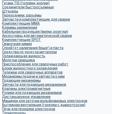
Гусаки TIG (головки, кнопки)
Соединители быстросъемные
Штуцеры
Переходники, разъёмы
Запчасти и комплектующие для сварки
Комплектующие ММА
Клеммы заземления
Кабельная продукция (вилки, розетки)
Аксессуары для автоматической сварки
Комплектующие SPOT
Сварочная химия
Спрей (от налипания брызг) и паста
Средства по уходу за металлом
Охлаждающая жидкость
Молотки сварщика
Приспособления для сварочных работ
Блоки жидкостного охлаждения
Тележки для сварочных аппаратов
Механизмы подачи и запчасти к ним
Подающие механизмы
Запчасти для подающих механизмов
Клапаны электромагнитные
Ролики для подающих механизмов
Дистанционное управление
Машинки для заточки вольфрамовых электродов
Вытяжная вентиляция (горелки с дымоотсосом)
Печи для прокалки электродов
Термопеналы