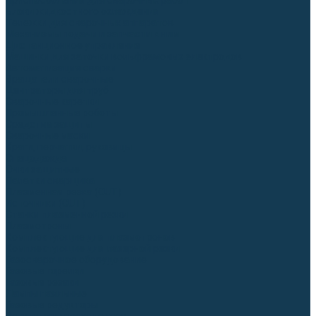
Приспособления для сварочных работ
Блоки жидкостного охлаждения
Тележки для сварочных аппаратов
Механизмы подачи и запчасти к ним
Дистанционное управление
Машинки для заточки вольфрамовых электродов
Автоматизация сварки
Вращатели сварочные
Центраторы для труб
Сварочные каретки
Промышленные роботы
Средства защиты
Сварочные маски
Краги, перчатки, руковицы
Спецодежда
Очки защитные
Палатки сварщика
Плазменная резка (CUT)
Источники (CUT)
Станки плазменной резки
Плазмотроны
Комплектующие для плазмотронов
Комплектующие для лазерной резки
Газосварочное оборудование
Газовые горелки
Газовые резаки
Лампы паяльные
Газовые редукторы