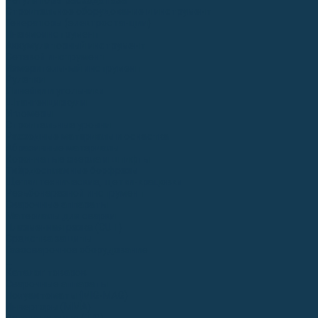
Регуляторы расхода газа
Строительное оборудование и инструмент
Генераторы (электростанции)
Пневмоинструмент
Аккумуляторный инструмент
Сетевой инструмент
Измерительный инструмент
Рулетки
Линейки и угольники
Штангенциркули
Угломеры
Строительные уровни
Расходные материалы и оснастка
Абразивные материалы
Корончатые сверла и штифты
Твёрдосплавные борфрезы
Щетки технические, щетки-крацовки
Резьбонарезной инструмент
Сварочные аппараты
Материалы для сварки
Плазменная резка (CUT)
Средства защиты
Газосварочное оборудование
...
Каталог товаров
Сварочные аппараты
Полуавтоматы (MIG-MAG)
Инверторы (MMA)