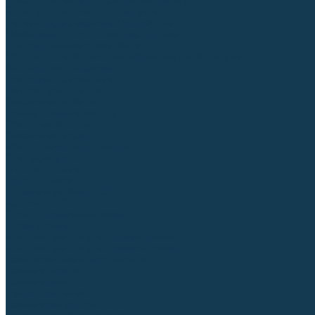
Приспособления для сварочных работ
Блоки жидкостного охлаждения
Тележки для сварочных аппаратов
Механизмы подачи и запчасти к ним
Дистанционное управление
Машинки для заточки вольфрамовых электродов
Автоматизация сварки
Вращатели сварочные
Центраторы для труб
Сварочные каретки
Промышленные роботы
Средства защиты
Сварочные маски
Краги, перчатки, руковицы
Спецодежда
Очки защитные
Палатки сварщика
Плазменная резка (CUT)
Источники (CUT)
Станки плазменной резки
Плазмотроны
Комплектующие для плазмотронов
Комплектующие для лазерной резки
Газосварочное оборудование
Газовые горелки
Газовые резаки
Лампы паяльные
Газовые редукторы