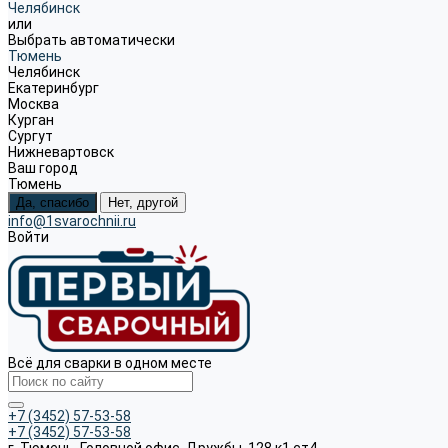
Челябинск
или
Выбрать автоматически
Тюмень
Челябинск
Екатеринбург
Москва
Курган
Сургут
Нижневартовск
Ваш город
Тюмень
Да, спасибо
Нет, другой
info@1svarochnii.ru
Войти
Всё для сварки в одном месте
+7 (3452) 57-53-58
+7 (3452) 57-53-58