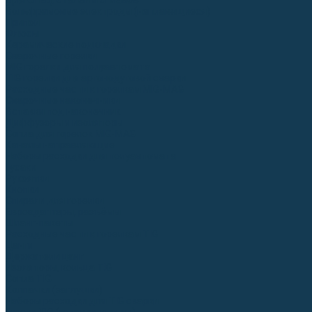
Для СПЕЦ. сталей и сплавов
Вольфрамовые электроды (неплавящиеся)
Припои
Флюсы
Керамические подкладки
Сварочные горелки
MIG горелки для полуавтомата
TIG горелки для аргонодуговой сварки
Расходные части к горелкам MIG-MAG
Сварочные наконечники
Вставки под наконечник
Диффузоры и изоляторы
Сопла для горелок MIG-MAG
Каналы направляющие
Наборы расходки для полуавтомата
Гусаки
Рукоятки
Кнопки
Спирали для горелки
Евроадаптеры, разъёмы
Шланг-пакеты
Расходные части к горелкам TIG
Цанги
Держатели цанг
Изоляторы, кольца TIG
Сопла TIG
Колпачки (заглушки)
Наборы расходки для TIG сварки