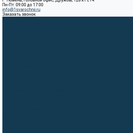
г. Тюмень, Головной офис, Дружбы, 128 к1 ст4
Пн-Пт: 09:00 до 17:00
info@1svarochnii.ru
Заказать звонок
Каталог товаров
Сварочные аппараты
Полуавтоматы (MIG-MAG)
Инверторы (MMA)
Аргонодуговые (TIG)
Выпрямители, реостаты
Точечная (SPOT)
Материалы для сварочных работ
Сварочная проволока
Электроды
Присадочные прутки
Вольфрамовые электроды (неплавящиеся)
Припои
Сварочные горелки
MIG горелки для полуавтомата
TIG горелки для аргонодуговой сварки
Расходные части к горелкам MIG-MAG
Расходные части к горелкам TIG
Запчасти и комплектующие для сварки
Комплектующие ММА
Клеммы заземления
Кабельная продукция (вилки, розетки)
Аксессуары для автоматической сварки
Комплектующие SPOT