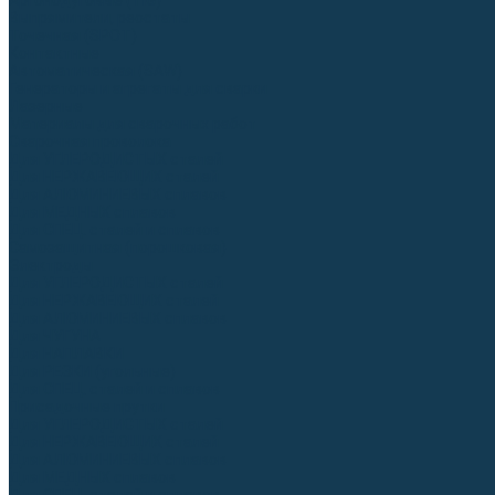
Аргонодуговые (TIG)
Выпрямители, реостаты
Точечная (SPOT)
Контактные
Автоматическая (SAW)
Генераторы и агрегаты для сварки
Лазерные
Материалы для сварочных работ
Сварочная проволока
Для УГЛЕРОДИСТЫХ сталей
Для НЕРЖАВЕЮЩИХ сталей
Для АЛЮМИНИЕВЫХ сплавов
Для МЕДНЫХ сплавов
Для СПЕЦ. сталей и сплавов
Самозащитная (порошковая)
Электроды
Для УГЛЕРОДИСТЫХ сталей
Для НЕРЖАВЕЮЩИХ сталей
Для АЛЮМИНИЕВЫХ сплавов
Для ЧУГУНА
Для НАПЛАВКИ
Для РЕЗКИ (угольные)
Для СПЕЦ. сталей и сплавов
Присадочные прутки
Для УГЛЕРОДИСТЫХ сталей
Для НЕРЖАВЕЮЩИХ сталей
Для АЛЮМИНИЕВЫХ сплавов
Для МЕДНЫХ сплавов