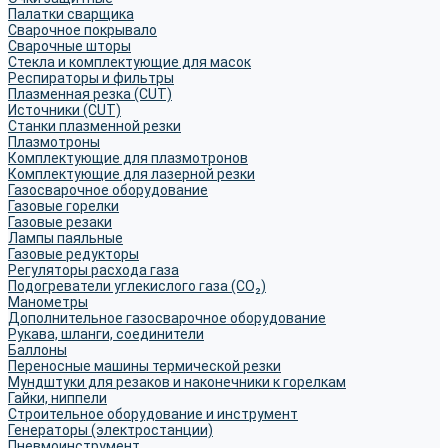
Палатки сварщика
Сварочное покрывало
Сварочные шторы
Стекла и комплектующие для масок
Респираторы и фильтры
Плазменная резка (CUT)
Источники (CUT)
Станки плазменной резки
Плазмотроны
Комплектующие для плазмотронов
Комплектующие для лазерной резки
Газосварочное оборудование
Газовые горелки
Газовые резаки
Лампы паяльные
Газовые редукторы
Регуляторы расхода газа
Подогреватели углекислого газа (CO₂)
Манометры
Дополнительное газосварочное оборудование
Рукава, шланги, соединители
Баллоны
Переносные машины термической резки
Мундштуки для резаков и наконечники к горелкам
Гайки, ниппели
Строительное оборудование и инструмент
Генераторы (электростанции)
Пневмоинструмент