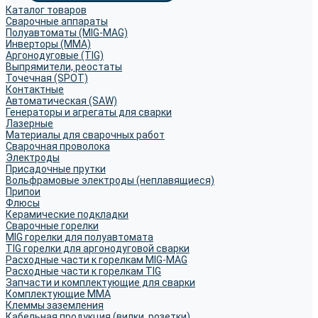
Каталог товаров
Сварочные аппараты
Полуавтоматы (MIG-MAG)
Инверторы (MMA)
Аргонодуговые (TIG)
Выпрямители, реостаты
Точечная (SPOT)
Контактные
Автоматическая (SAW)
Генераторы и агрегаты для сварки
Лазерные
Материалы для сварочных работ
Сварочная проволока
Электроды
Присадочные прутки
Вольфрамовые электроды (неплавящиеся)
Припои
Флюсы
Керамические подкладки
Сварочные горелки
MIG горелки для полуавтомата
TIG горелки для аргонодуговой сварки
Расходные части к горелкам MIG-MAG
Расходные части к горелкам TIG
Запчасти и комплектующие для сварки
Комплектующие ММА
Клеммы заземления
Кабельная продукция (вилки, розетки)