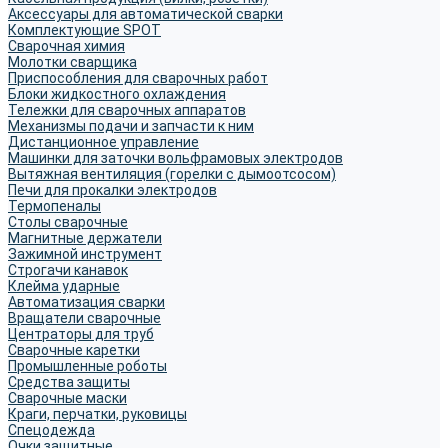
Аксессуары для автоматической сварки
Комплектующие SPOT
Сварочная химия
Молотки сварщика
Приспособления для сварочных работ
Блоки жидкостного охлаждения
Тележки для сварочных аппаратов
Механизмы подачи и запчасти к ним
Дистанционное управление
Машинки для заточки вольфрамовых электродов
Вытяжная вентиляция (горелки с дымоотсосом)
Печи для прокалки электродов
Термопеналы
Столы сварочные
Магнитные держатели
Зажимной инструмент
Строгачи канавок
Клейма ударные
Автоматизация сварки
Вращатели сварочные
Центраторы для труб
Сварочные каретки
Промышленные роботы
Средства защиты
Сварочные маски
Краги, перчатки, руковицы
Спецодежда
Очки защитные