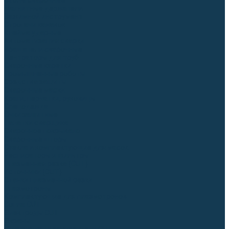
Столы сварочные
Магнитные держатели
Зажимной инструмент
Строгачи канавок
Клейма ударные
Автоматизация сварки
Вращатели сварочные
Центраторы для труб
Сварочные каретки
Промышленные роботы
Средства защиты
Сварочные маски
Краги, перчатки, руковицы
Спецодежда
Очки защитные
Палатки сварщика
Сварочное покрывало
Сварочные шторы
Стекла и комплектующие для масок
Респираторы и фильтры
Плазменная резка (CUT)
Источники (CUT)
Станки плазменной резки
Плазмотроны
Комплектующие для плазмотронов
Сопла CUT
Электроды CUT
Экраны