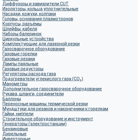
Диффузоры и завихрители CUT
Изоляторы, кольца уплотнительные
Насадки, кожухи, колпаки
Головы, основания плазмотронов
Корпусы, разъёмы
Шлейфы, кабеля
Наборы балеринок
Циркульные устройства
Комплектующие для лазерной резки
Газосварочное оборудование
Газовые горелки
Газовые резаки
Лампы паяльные
Газовые редукторы
Регуляторы расхода газа
Подогреватели углекислого газа (CO₂)
Манометры
Дополнительное газосварочное оборудование
Рукава, шланги, соединители
Баллоны
Переносные машины термической резки
Мундштуки для резаков и наконечники к горелкам
Гайки, ниппели
Строительное оборудование и инструмент
Генераторы (электростанции)
Бензиновые
Дизельные
Инверторные