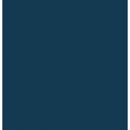
Торцовочные пилы
Пилы дисковые
Пусковые и зарядные устройства
Станки для заточки цепей
Станки сверлильные
Ленточнопильные станки
Стойки для инструмента
Измерительный инструмент
Рулетки
Линейки и угольники
Штангенциркули
Угломеры
Строительные уровни
Лазерные уровни
Лазерные дальномеры
Шаблоны сварщика
Разметка
Расходные материалы и оснастка
Абразивные материалы
Круги отрезные по металлу
Круги зачистные
Круги шлифовальные
Круги лепестковые торцевые
Доводочные круги
Валики шлифовальные
Фибровые диски и круги
Шлифовальные головки
Конволютные круги