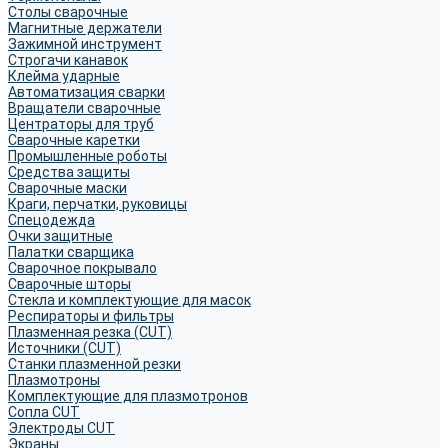
Столы сварочные
Магнитные держатели
Зажимной инструмент
Строгачи канавок
Клейма ударные
Автоматизация сварки
Вращатели сварочные
Центраторы для труб
Сварочные каретки
Промышленные роботы
Средства защиты
Сварочные маски
Краги, перчатки, руковицы
Спецодежда
Очки защитные
Палатки сварщика
Сварочное покрывало
Сварочные шторы
Стекла и комплектующие для масок
Респираторы и фильтры
Плазменная резка (CUT)
Источники (CUT)
Станки плазменной резки
Плазмотроны
Комплектующие для плазмотронов
Сопла CUT
Электроды CUT
Экраны