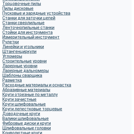
Торцовочные пилы
Пилы дисковые
Пусковые и зарядные устройства
Станки для заточки цепей
Станки сверлильные
Ленточнопильные станки
Стойки для инструмента
Измерительный инструмент
Рулетки
Линейки и угольники
Штангенциркули
Угломеры
Строительные уровни
Лазерные уровни
Лазерные дальномеры
Шаблоны сварщика
Разметка
Расходные материалы и оснастка
Абразивные материалы
Круги отрезные по металлу
Круги зачистные
Круги шлифовальные
Круги лепестковые торцевые
Доводочные круги
Валики шлифовальные
Фибровые диски и круги
Шлифовальные головки
Конволютные круги