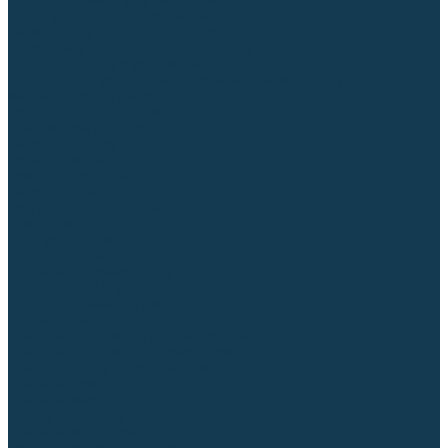
Приспособления для сварочных работ
Блоки жидкостного охлаждения
Тележки для сварочных аппаратов
Механизмы подачи и запчасти к ним
Дистанционное управление
Машинки для заточки вольфрамовых электродов
Автоматизация сварки
Вращатели сварочные
Центраторы для труб
Сварочные каретки
Промышленные роботы
Средства защиты
Сварочные маски
Краги, перчатки, руковицы
Спецодежда
Очки защитные
Палатки сварщика
Плазменная резка (CUT)
Источники (CUT)
Станки плазменной резки
Плазмотроны
Комплектующие для плазмотронов
Комплектующие для лазерной резки
Газосварочное оборудование
Газовые горелки
Газовые резаки
Лампы паяльные
Газовые редукторы