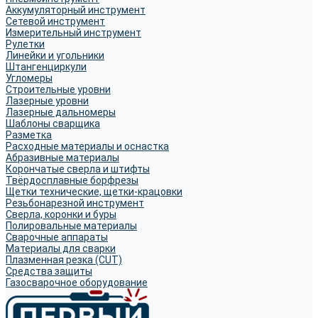
Аккумуляторный инструмент
Сетевой инструмент
Измерительный инструмент
Рулетки
Линейки и угольники
Штангенциркули
Угломеры
Строительные уровни
Лазерные уровни
Лазерные дальномеры
Шаблоны сварщика
Разметка
Расходные материалы и оснастка
Абразивные материалы
Корончатые сверла и штифты
Твёрдосплавные борфрезы
Щетки технические, щетки-крацовки
Резьбонарезной инструмент
Сверла, коронки и буры
Полировальные материалы
Сварочные аппараты
Материалы для сварки
Плазменная резка (CUT)
Средства защиты
Газосварочное оборудование