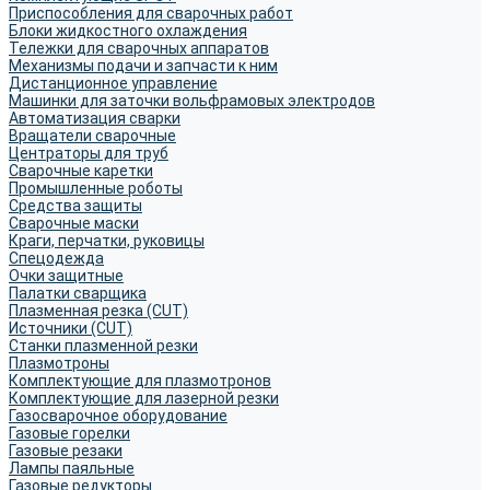
Приспособления для сварочных работ
Блоки жидкостного охлаждения
Тележки для сварочных аппаратов
Механизмы подачи и запчасти к ним
Дистанционное управление
Машинки для заточки вольфрамовых электродов
Автоматизация сварки
Вращатели сварочные
Центраторы для труб
Сварочные каретки
Промышленные роботы
Средства защиты
Сварочные маски
Краги, перчатки, руковицы
Спецодежда
Очки защитные
Палатки сварщика
Плазменная резка (CUT)
Источники (CUT)
Станки плазменной резки
Плазмотроны
Комплектующие для плазмотронов
Комплектующие для лазерной резки
Газосварочное оборудование
Газовые горелки
Газовые резаки
Лампы паяльные
Газовые редукторы