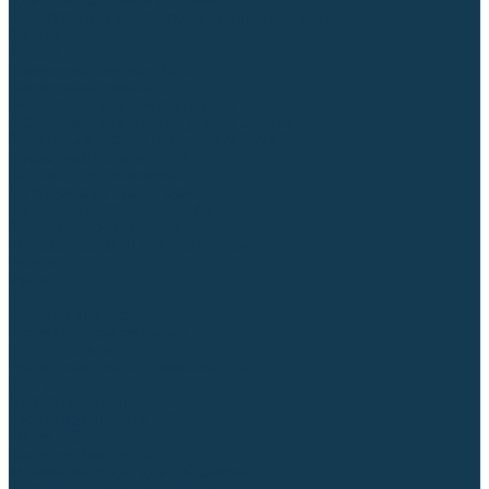
Для СПЕЦ. сталей и сплавов
Вольфрамовые электроды (неплавящиеся)
Припои
Флюсы
Керамические подкладки
Сварочные горелки
MIG горелки для полуавтомата
TIG горелки для аргонодуговой сварки
Расходные части к горелкам MIG-MAG
Сварочные наконечники
Вставки под наконечник
Диффузоры и изоляторы
Сопла для горелок MIG-MAG
Каналы направляющие
Наборы расходки для полуавтомата
Гусаки
Рукоятки
Кнопки
Спирали для горелки
Евроадаптеры, разъёмы
Шланг-пакеты
Расходные части к горелкам TIG
Цанги
Держатели цанг
Изоляторы, кольца TIG
Сопла TIG
Колпачки (заглушки)
Наборы расходки для TIG сварки