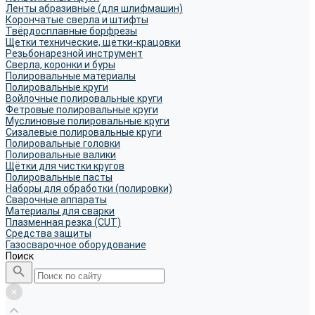
Ленты абразивные (для шлифмашин)
Корончатые сверла и штифты
Твёрдосплавные борфрезы
Щетки технические, щетки-крацовки
Резьбонарезной инструмент
Сверла, коронки и буры
Полировальные материалы
Полировальные круги
Войлочные полировальные круги
Фетровые полировальные круги
Муслиновые полировальные круги
Cизалевые полировальные круги
Полировальные головки
Полировальные валики
Щётки для чистки кругов
Полировальные пасты
Наборы для обработки (полировки)
Сварочные аппараты
Материалы для сварки
Плазменная резка (CUT)
Средства защиты
Газосварочное оборудование
Поиск