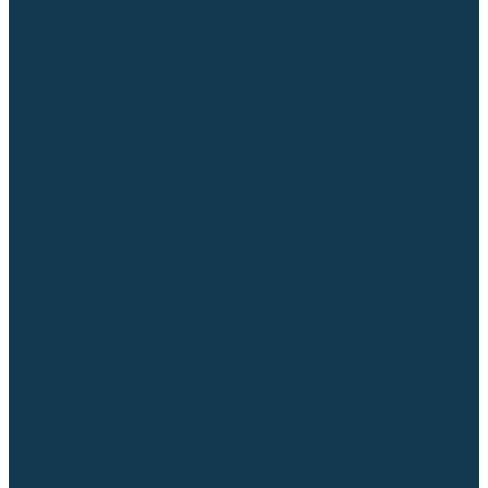
Диффузоры и завихрители CUT
Изоляторы, кольца уплотнительные
Насадки, кожухи, колпаки
Головы, основания плазмотронов
Корпусы, разъёмы
Шлейфы, кабеля
Наборы балеринок
Циркульные устройства
Комплектующие для лазерной резки
Газосварочное оборудование
Газовые горелки
Газовые резаки
Лампы паяльные
Газовые редукторы
Регуляторы расхода газа
Подогреватели углекислого газа (CO₂)
Манометры
Дополнительное газосварочное оборудование
Рукава, шланги, соединители
Баллоны
Переносные машины термической резки
Мундштуки для резаков и наконечники к горелкам
Гайки, ниппели
Строительное оборудование и инструмент
Генераторы (электростанции)
Бензиновые
Дизельные
Инверторные