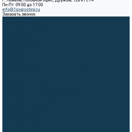
г. Тюмень, Головной офис, Дружбы, 128 к1 ст4
Пн-Пт: 09:00 до 17:00
info@1svarochnii.ru
Заказать звонок
Каталог товаров
Сварочные аппараты
Полуавтоматы (MIG-MAG)
Инверторы (MMA)
Аргонодуговые (TIG)
Выпрямители, реостаты
Точечная (SPOT)
Материалы для сварочных работ
Сварочная проволока
Электроды
Присадочные прутки
Вольфрамовые электроды (неплавящиеся)
Припои
Сварочные горелки
MIG горелки для полуавтомата
TIG горелки для аргонодуговой сварки
Расходные части к горелкам MIG-MAG
Расходные части к горелкам TIG
Запчасти и комплектующие для сварки
Комплектующие ММА
Клеммы заземления
Кабельная продукция (вилки, розетки)
Аксессуары для автоматической сварки
Комплектующие SPOT