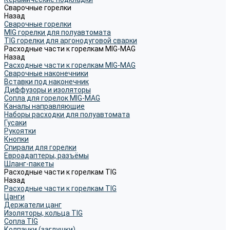
Сварочные горелки
Назад
Сварочные горелки
MIG горелки для полуавтомата
TIG горелки для аргонодуговой сварки
Расходные части к горелкам MIG-MAG
Назад
Расходные части к горелкам MIG-MAG
Сварочные наконечники
Вставки под наконечник
Диффузоры и изоляторы
Сопла для горелок MIG-MAG
Каналы направляющие
Наборы расходки для полуавтомата
Гусаки
Рукоятки
Кнопки
Спирали для горелки
Евроадаптеры, разъёмы
Шланг-пакеты
Расходные части к горелкам TIG
Назад
Расходные части к горелкам TIG
Цанги
Держатели цанг
Изоляторы, кольца TIG
Сопла TIG
Колпачки (заглушки)