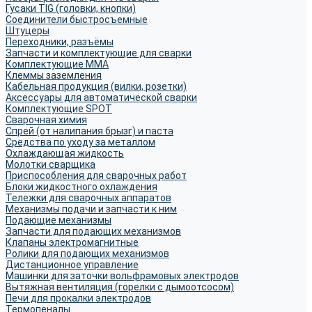
Гусаки TIG (головки, кнопки)
Соединители быстросъемные
Штуцеры
Переходники, разъёмы
Запчасти и комплектующие для сварки
Комплектующие ММА
Клеммы заземления
Кабельная продукция (вилки, розетки)
Аксессуары для автоматической сварки
Комплектующие SPOT
Сварочная химия
Спрей (от налипания брызг) и паста
Средства по уходу за металлом
Охлаждающая жидкость
Молотки сварщика
Приспособления для сварочных работ
Блоки жидкостного охлаждения
Тележки для сварочных аппаратов
Механизмы подачи и запчасти к ним
Подающие механизмы
Запчасти для подающих механизмов
Клапаны электромагнитные
Ролики для подающих механизмов
Дистанционное управление
Машинки для заточки вольфрамовых электродов
Вытяжная вентиляция (горелки с дымоотсосом)
Печи для прокалки электродов
Термопеналы