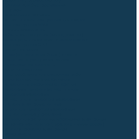
Гусаки TIG (головки, кнопки)
Соединители быстросъемные
Штуцеры
Переходники, разъёмы
Запчасти и комплектующие для сварки
Комплектующие ММА
Клеммы заземления
Кабельная продукция (вилки, розетки)
Аксессуары для автоматической сварки
Комплектующие SPOT
Сварочная химия
Спрей (от налипания брызг) и паста
Средства по уходу за металлом
Охлаждающая жидкость
Молотки сварщика
Приспособления для сварочных работ
Блоки жидкостного охлаждения
Тележки для сварочных аппаратов
Механизмы подачи и запчасти к ним
Подающие механизмы
Запчасти для подающих механизмов
Клапаны электромагнитные
Ролики для подающих механизмов
Дистанционное управление
Машинки для заточки вольфрамовых электродов
Вытяжная вентиляция (горелки с дымоотсосом)
Печи для прокалки электродов
Термопеналы