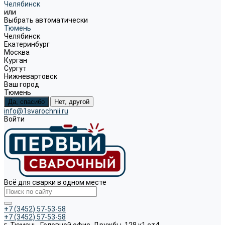
Челябинск
или
Выбрать автоматически
Тюмень
Челябинск
Екатеринбург
Москва
Курган
Сургут
Нижневартовск
Ваш город
Тюмень
Да, спасибо
Нет, другой
info@1svarochnii.ru
Войти
Всё для сварки в одном месте
+7 (3452) 57-53-58
+7 (3452) 57-53-58