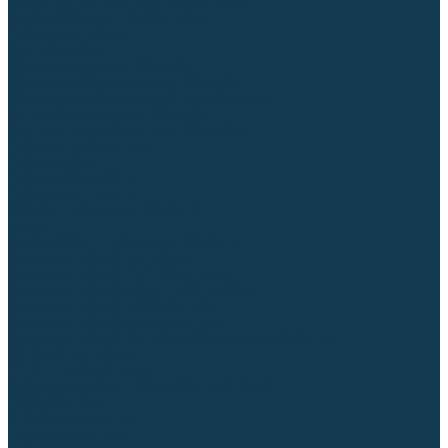
Блоки автоматики для генераторов
Аксессуары для генераторов
Пневмоинструмент
Компрессоры
Безмасляные компрессоры
Масляные ременные компрессоры
Масляные коаксиальные компрессоры
Автомобильные компрессоры
Комплектующие для компрессоров
Пневмошлифмашины
Пневмодрели
Пневмогайковерты
Пневмопистолеты
Наборы пневмоинструмента
Шланги
Аксессуары к пневмоинструменту
Аккумуляторный инструмент
Аккумуляторные УШМ (болгарки)
Аккумуляторные дрели-шуруповерты
Аккумуляторные перфораторы
Аккумуляторные дисковые пилы
Аккумуляторные батареи, зарядные устройства
Сетевой инструмент
УШМ и шлифмашины
Дрели, миксеры, шуруповерты сетевые
Перфораторы
Отбойные молотки
Точильные станки