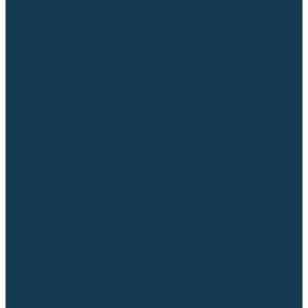
Аргонодуговые (TIG)
Выпрямители, реостаты
Точечная (SPOT)
Контактные
Автоматическая (SAW)
Генераторы и агрегаты для сварки
Лазерные
Материалы для сварочных работ
Сварочная проволока
Для УГЛЕРОДИСТЫХ сталей
Для НЕРЖАВЕЮЩИХ сталей
Для АЛЮМИНИЕВЫХ сплавов
Для МЕДНЫХ сплавов
Для СПЕЦ. сталей и сплавов
Самозащитная (порошковая)
Электроды
Для УГЛЕРОДИСТЫХ сталей
Для НЕРЖАВЕЮЩИХ сталей
Для АЛЮМИНИЕВЫХ сплавов
Для ЧУГУНА
Для НАПЛАВКИ
Для РЕЗКИ (угольные)
Для СПЕЦ. сталей и сплавов
Присадочные прутки
Для УГЛЕРОДИСТЫХ сталей
Для НЕРЖАВЕЮЩИХ сталей
Для АЛЮМИНИЕВЫХ сплавов
Для МЕДНЫХ сплавов