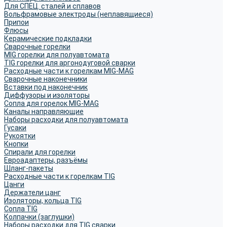
Для СПЕЦ. сталей и сплавов
Вольфрамовые электроды (неплавящиеся)
Припои
Флюсы
Керамические подкладки
Сварочные горелки
MIG горелки для полуавтомата
TIG горелки для аргонодуговой сварки
Расходные части к горелкам MIG-MAG
Сварочные наконечники
Вставки под наконечник
Диффузоры и изоляторы
Сопла для горелок MIG-MAG
Каналы направляющие
Наборы расходки для полуавтомата
Гусаки
Рукоятки
Кнопки
Спирали для горелки
Евроадаптеры, разъёмы
Шланг-пакеты
Расходные части к горелкам TIG
Цанги
Держатели цанг
Изоляторы, кольца TIG
Сопла TIG
Колпачки (заглушки)
Наборы расходки для TIG сварки