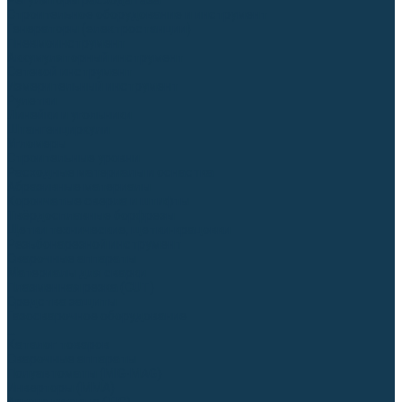
Регуляторы расхода газа
Строительное оборудование и инструмент
Генераторы (электростанции)
Пневмоинструмент
Аккумуляторный инструмент
Сетевой инструмент
Измерительный инструмент
Рулетки
Линейки и угольники
Штангенциркули
Угломеры
Строительные уровни
Расходные материалы и оснастка
Абразивные материалы
Корончатые сверла и штифты
Твёрдосплавные борфрезы
Щетки технические, щетки-крацовки
Резьбонарезной инструмент
Сварочные аппараты
Материалы для сварки
Плазменная резка (CUT)
Средства защиты
Газосварочное оборудование
...
Каталог товаров
Сварочные аппараты
Полуавтоматы (MIG-MAG)
Инверторы (MMA)