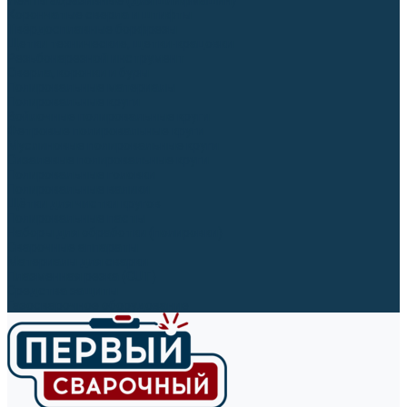
Ленты абразивные (для шлифмашин)
Корончатые сверла и штифты
Твёрдосплавные борфрезы
Щетки технические, щетки-крацовки
Резьбонарезной инструмент
Сверла, коронки и буры
Полировальные материалы
Полировальные круги
Войлочные полировальные круги
Фетровые полировальные круги
Муслиновые полировальные круги
Cизалевые полировальные круги
Полировальные головки
Полировальные валики
Щётки для чистки кругов
Полировальные пасты
Наборы для обработки (полировки)
Сварочные аппараты
Материалы для сварки
Плазменная резка (CUT)
Средства защиты
Газосварочное оборудование