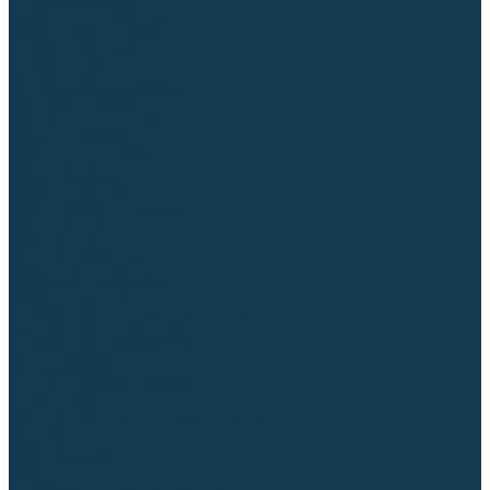
Столы сварочные
Магнитные держатели
Зажимной инструмент
Строгачи канавок
Клейма ударные
Автоматизация сварки
Вращатели сварочные
Центраторы для труб
Сварочные каретки
Промышленные роботы
Средства защиты
Сварочные маски
Краги, перчатки, руковицы
Спецодежда
Очки защитные
Палатки сварщика
Сварочное покрывало
Сварочные шторы
Стекла и комплектующие для масок
Респираторы и фильтры
Плазменная резка (CUT)
Источники (CUT)
Станки плазменной резки
Плазмотроны
Комплектующие для плазмотронов
Сопла CUT
Электроды CUT
Экраны