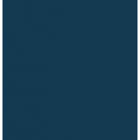
Торцовочные пилы
Пилы дисковые
Пусковые и зарядные устройства
Станки для заточки цепей
Станки сверлильные
Ленточнопильные станки
Стойки для инструмента
Измерительный инструмент
Рулетки
Линейки и угольники
Штангенциркули
Угломеры
Строительные уровни
Лазерные уровни
Лазерные дальномеры
Шаблоны сварщика
Разметка
Расходные материалы и оснастка
Абразивные материалы
Круги отрезные по металлу
Круги зачистные
Круги шлифовальные
Круги лепестковые торцевые
Доводочные круги
Валики шлифовальные
Фибровые диски и круги
Шлифовальные головки
Конволютные круги