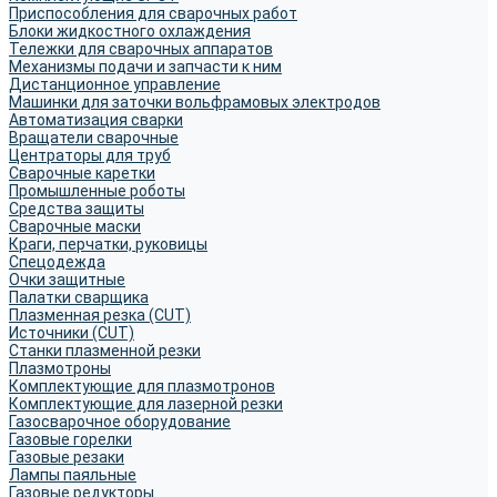
Приспособления для сварочных работ
Блоки жидкостного охлаждения
Тележки для сварочных аппаратов
Механизмы подачи и запчасти к ним
Дистанционное управление
Машинки для заточки вольфрамовых электродов
Автоматизация сварки
Вращатели сварочные
Центраторы для труб
Сварочные каретки
Промышленные роботы
Средства защиты
Сварочные маски
Краги, перчатки, руковицы
Спецодежда
Очки защитные
Палатки сварщика
Плазменная резка (CUT)
Источники (CUT)
Станки плазменной резки
Плазмотроны
Комплектующие для плазмотронов
Комплектующие для лазерной резки
Газосварочное оборудование
Газовые горелки
Газовые резаки
Лампы паяльные
Газовые редукторы