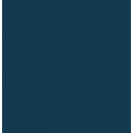
Приспособления для сварочных работ
Блоки жидкостного охлаждения
Тележки для сварочных аппаратов
Механизмы подачи и запчасти к ним
Дистанционное управление
Машинки для заточки вольфрамовых электродов
Автоматизация сварки
Вращатели сварочные
Центраторы для труб
Сварочные каретки
Промышленные роботы
Средства защиты
Сварочные маски
Краги, перчатки, руковицы
Спецодежда
Очки защитные
Палатки сварщика
Плазменная резка (CUT)
Источники (CUT)
Станки плазменной резки
Плазмотроны
Комплектующие для плазмотронов
Комплектующие для лазерной резки
Газосварочное оборудование
Газовые горелки
Газовые резаки
Лампы паяльные
Газовые редукторы