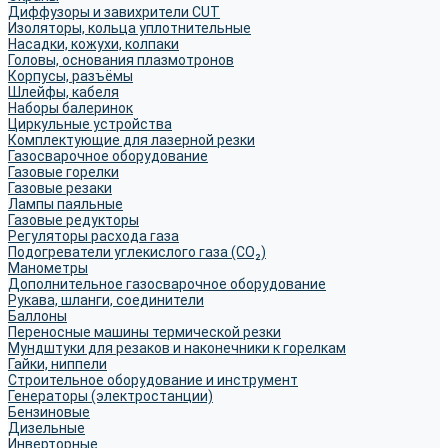
Диффузоры и завихрители CUT
Изоляторы, кольца уплотнительные
Насадки, кожухи, колпаки
Головы, основания плазмотронов
Корпусы, разъёмы
Шлейфы, кабеля
Наборы балеринок
Циркульные устройства
Комплектующие для лазерной резки
Газосварочное оборудование
Газовые горелки
Газовые резаки
Лампы паяльные
Газовые редукторы
Регуляторы расхода газа
Подогреватели углекислого газа (CO₂)
Манометры
Дополнительное газосварочное оборудование
Рукава, шланги, соединители
Баллоны
Переносные машины термической резки
Мундштуки для резаков и наконечники к горелкам
Гайки, ниппели
Строительное оборудование и инструмент
Генераторы (электростанции)
Бензиновые
Дизельные
Инверторные