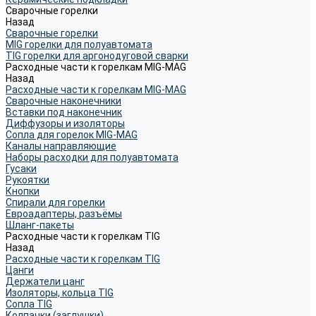
Сварочные горелки
Назад
Сварочные горелки
MIG горелки для полуавтомата
TIG горелки для аргонодуговой сварки
Расходные части к горелкам MIG-MAG
Назад
Расходные части к горелкам MIG-MAG
Сварочные наконечники
Вставки под наконечник
Диффузоры и изоляторы
Сопла для горелок MIG-MAG
Каналы направляющие
Наборы расходки для полуавтомата
Гусаки
Рукоятки
Кнопки
Спирали для горелки
Евроадаптеры, разъёмы
Шланг-пакеты
Расходные части к горелкам TIG
Назад
Расходные части к горелкам TIG
Цанги
Держатели цанг
Изоляторы, кольца TIG
Сопла TIG
Колпачки (заглушки)