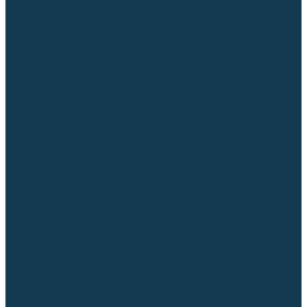
Гусаки TIG (головки, кнопки)
Соединители быстросъемные
Штуцеры
Переходники, разъёмы
Запчасти и комплектующие для сварки
Комплектующие ММА
Клеммы заземления
Кабельная продукция (вилки, розетки)
Аксессуары для автоматической сварки
Комплектующие SPOT
Сварочная химия
Спрей (от налипания брызг) и паста
Средства по уходу за металлом
Охлаждающая жидкость
Молотки сварщика
Приспособления для сварочных работ
Блоки жидкостного охлаждения
Тележки для сварочных аппаратов
Механизмы подачи и запчасти к ним
Подающие механизмы
Запчасти для подающих механизмов
Клапаны электромагнитные
Ролики для подающих механизмов
Дистанционное управление
Машинки для заточки вольфрамовых электродов
Вытяжная вентиляция (горелки с дымоотсосом)
Печи для прокалки электродов
Термопеналы