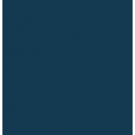
Для СПЕЦ. сталей и сплавов
Вольфрамовые электроды (неплавящиеся)
Припои
Флюсы
Керамические подкладки
Сварочные горелки
MIG горелки для полуавтомата
TIG горелки для аргонодуговой сварки
Расходные части к горелкам MIG-MAG
Сварочные наконечники
Вставки под наконечник
Диффузоры и изоляторы
Сопла для горелок MIG-MAG
Каналы направляющие
Наборы расходки для полуавтомата
Гусаки
Рукоятки
Кнопки
Спирали для горелки
Евроадаптеры, разъёмы
Шланг-пакеты
Расходные части к горелкам TIG
Цанги
Держатели цанг
Изоляторы, кольца TIG
Сопла TIG
Колпачки (заглушки)
Наборы расходки для TIG сварки