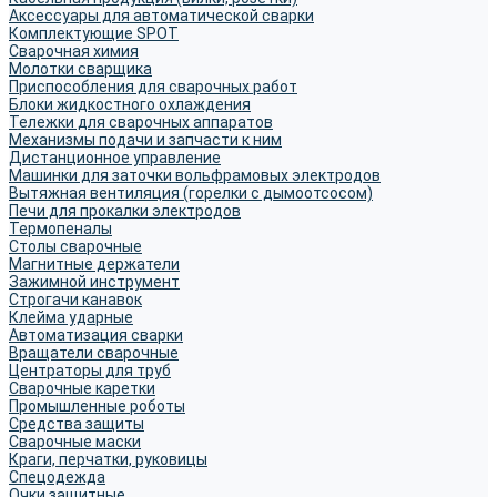
Аксессуары для автоматической сварки
Комплектующие SPOT
Сварочная химия
Молотки сварщика
Приспособления для сварочных работ
Блоки жидкостного охлаждения
Тележки для сварочных аппаратов
Механизмы подачи и запчасти к ним
Дистанционное управление
Машинки для заточки вольфрамовых электродов
Вытяжная вентиляция (горелки с дымоотсосом)
Печи для прокалки электродов
Термопеналы
Столы сварочные
Магнитные держатели
Зажимной инструмент
Строгачи канавок
Клейма ударные
Автоматизация сварки
Вращатели сварочные
Центраторы для труб
Сварочные каретки
Промышленные роботы
Средства защиты
Сварочные маски
Краги, перчатки, руковицы
Спецодежда
Очки защитные