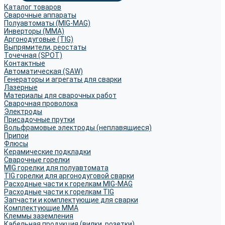
Каталог товаров
Сварочные аппараты
Полуавтоматы (MIG-MAG)
Инверторы (MMA)
Аргонодуговые (TIG)
Выпрямители, реостаты
Точечная (SPOT)
Контактные
Автоматическая (SAW)
Генераторы и агрегаты для сварки
Лазерные
Материалы для сварочных работ
Сварочная проволока
Электроды
Присадочные прутки
Вольфрамовые электроды (неплавящиеся)
Припои
Флюсы
Керамические подкладки
Сварочные горелки
MIG горелки для полуавтомата
TIG горелки для аргонодуговой сварки
Расходные части к горелкам MIG-MAG
Расходные части к горелкам TIG
Запчасти и комплектующие для сварки
Комплектующие ММА
Клеммы заземления
Кабельная продукция (вилки, розетки)