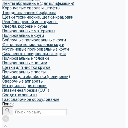
Ленты абразивные (для шлифмашин)
Корончатые сверла и штифты
Твёрдосплавные борфрезы
Щетки технические, щетки-крацовки
Резьбонарезной инструмент
Сверла, коронки и буры
Полировальные материалы
Полировальные круги
Войлочные полировальные круги
Фетровые полировальные круги
Муслиновые полировальные круги
Cизалевые полировальные круги
Полировальные головки
Полировальные валики
Щётки для чистки кругов
Полировальные пасты
Наборы для обработки (полировки)
Сварочные аппараты
Материалы для сварки
Плазменная резка (CUT)
Средства защиты
Газосварочное оборудование
Поиск