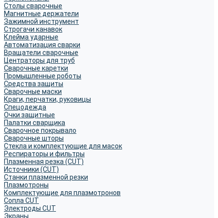
Столы сварочные
Магнитные держатели
Зажимной инструмент
Строгачи канавок
Клейма ударные
Автоматизация сварки
Вращатели сварочные
Центраторы для труб
Сварочные каретки
Промышленные роботы
Средства защиты
Сварочные маски
Краги, перчатки, руковицы
Спецодежда
Очки защитные
Палатки сварщика
Сварочное покрывало
Сварочные шторы
Стекла и комплектующие для масок
Респираторы и фильтры
Плазменная резка (CUT)
Источники (CUT)
Станки плазменной резки
Плазмотроны
Комплектующие для плазмотронов
Сопла CUT
Электроды CUT
Экраны