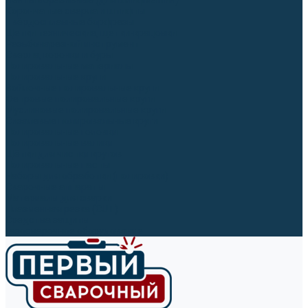
Ленты абразивные (для шлифмашин)
Корончатые сверла и штифты
Твёрдосплавные борфрезы
Щетки технические, щетки-крацовки
Резьбонарезной инструмент
Сверла, коронки и буры
Полировальные материалы
Полировальные круги
Войлочные полировальные круги
Фетровые полировальные круги
Муслиновые полировальные круги
Cизалевые полировальные круги
Полировальные головки
Полировальные валики
Щётки для чистки кругов
Полировальные пасты
Наборы для обработки (полировки)
Сварочные аппараты
Материалы для сварки
Плазменная резка (CUT)
Средства защиты
Газосварочное оборудование