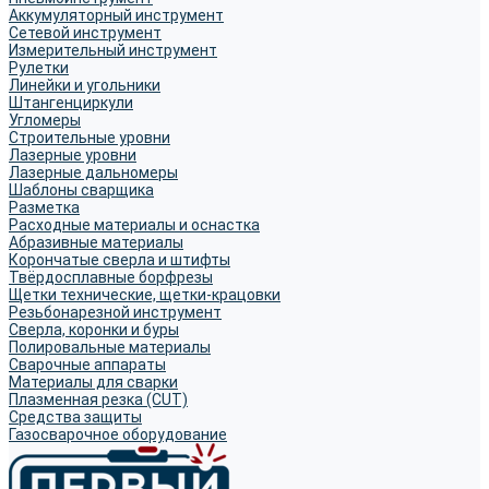
Аккумуляторный инструмент
Сетевой инструмент
Измерительный инструмент
Рулетки
Линейки и угольники
Штангенциркули
Угломеры
Строительные уровни
Лазерные уровни
Лазерные дальномеры
Шаблоны сварщика
Разметка
Расходные материалы и оснастка
Абразивные материалы
Корончатые сверла и штифты
Твёрдосплавные борфрезы
Щетки технические, щетки-крацовки
Резьбонарезной инструмент
Сверла, коронки и буры
Полировальные материалы
Сварочные аппараты
Материалы для сварки
Плазменная резка (CUT)
Средства защиты
Газосварочное оборудование