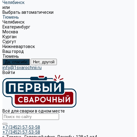
Челябинск
или
Выбрать автоматически
Тюмень
Челябинск
Екатеринбург
Москва
Курган
Сургут
Нижневартовск
Ваш город
Тюмень
Да, спасибо
Нет, другой
info@1svarochnii.ru
Войти
Всё для сварки в одном месте
+7 (3452) 57-53-58
+7 (3452) 57-53-58