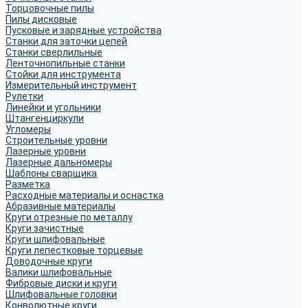
Торцовочные пилы
Пилы дисковые
Пусковые и зарядные устройства
Станки для заточки цепей
Станки сверлильные
Ленточнопильные станки
Стойки для инструмента
Измерительный инструмент
Рулетки
Линейки и угольники
Штангенциркули
Угломеры
Строительные уровни
Лазерные уровни
Лазерные дальномеры
Шаблоны сварщика
Разметка
Расходные материалы и оснастка
Абразивные материалы
Круги отрезные по металлу
Круги зачистные
Круги шлифовальные
Круги лепестковые торцевые
Доводочные круги
Валики шлифовальные
Фибровые диски и круги
Шлифовальные головки
Конволютные круги