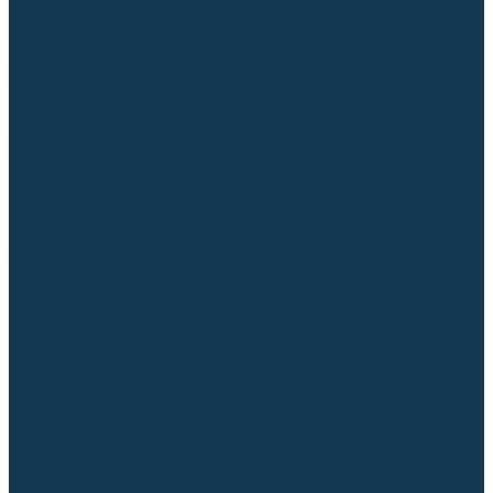
Аргонодуговые (TIG)
Выпрямители, реостаты
Точечная (SPOT)
Контактные
Автоматическая (SAW)
Генераторы и агрегаты для сварки
Лазерные
Материалы для сварочных работ
Сварочная проволока
Для УГЛЕРОДИСТЫХ сталей
Для НЕРЖАВЕЮЩИХ сталей
Для АЛЮМИНИЕВЫХ сплавов
Для МЕДНЫХ сплавов
Для СПЕЦ. сталей и сплавов
Самозащитная (порошковая)
Электроды
Для УГЛЕРОДИСТЫХ сталей
Для НЕРЖАВЕЮЩИХ сталей
Для АЛЮМИНИЕВЫХ сплавов
Для ЧУГУНА
Для НАПЛАВКИ
Для РЕЗКИ (угольные)
Для СПЕЦ. сталей и сплавов
Присадочные прутки
Для УГЛЕРОДИСТЫХ сталей
Для НЕРЖАВЕЮЩИХ сталей
Для АЛЮМИНИЕВЫХ сплавов
Для МЕДНЫХ сплавов