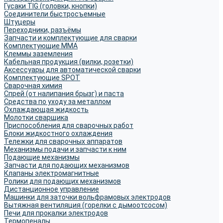
Гусаки TIG (головки, кнопки)
Соединители быстросъемные
Штуцеры
Переходники, разъёмы
Запчасти и комплектующие для сварки
Комплектующие ММА
Клеммы заземления
Кабельная продукция (вилки, розетки)
Аксессуары для автоматической сварки
Комплектующие SPOT
Сварочная химия
Спрей (от налипания брызг) и паста
Средства по уходу за металлом
Охлаждающая жидкость
Молотки сварщика
Приспособления для сварочных работ
Блоки жидкостного охлаждения
Тележки для сварочных аппаратов
Механизмы подачи и запчасти к ним
Подающие механизмы
Запчасти для подающих механизмов
Клапаны электромагнитные
Ролики для подающих механизмов
Дистанционное управление
Машинки для заточки вольфрамовых электродов
Вытяжная вентиляция (горелки с дымоотсосом)
Печи для прокалки электродов
Термопеналы