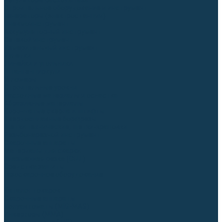
Регуляторы расхода газа
Строительное оборудование и инструмент
Генераторы (электростанции)
Пневмоинструмент
Аккумуляторный инструмент
Сетевой инструмент
Измерительный инструмент
Рулетки
Линейки и угольники
Штангенциркули
Угломеры
Строительные уровни
Расходные материалы и оснастка
Абразивные материалы
Корончатые сверла и штифты
Твёрдосплавные борфрезы
Щетки технические, щетки-крацовки
Резьбонарезной инструмент
Сварочные аппараты
Материалы для сварки
Плазменная резка (CUT)
Средства защиты
Газосварочное оборудование
...
Каталог товаров
Сварочные аппараты
Полуавтоматы (MIG-MAG)
Инверторы (MMA)