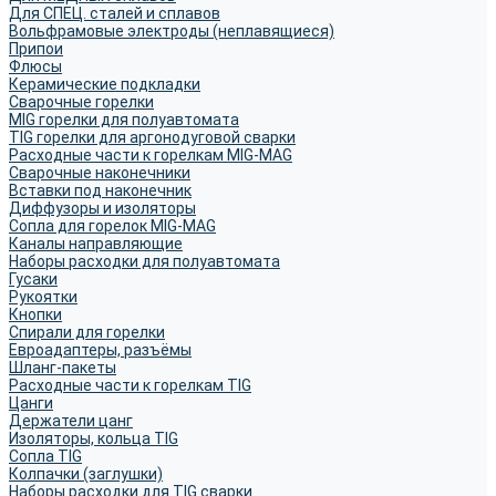
Для СПЕЦ. сталей и сплавов
Вольфрамовые электроды (неплавящиеся)
Припои
Флюсы
Керамические подкладки
Сварочные горелки
MIG горелки для полуавтомата
TIG горелки для аргонодуговой сварки
Расходные части к горелкам MIG-MAG
Сварочные наконечники
Вставки под наконечник
Диффузоры и изоляторы
Сопла для горелок MIG-MAG
Каналы направляющие
Наборы расходки для полуавтомата
Гусаки
Рукоятки
Кнопки
Спирали для горелки
Евроадаптеры, разъёмы
Шланг-пакеты
Расходные части к горелкам TIG
Цанги
Держатели цанг
Изоляторы, кольца TIG
Сопла TIG
Колпачки (заглушки)
Наборы расходки для TIG сварки