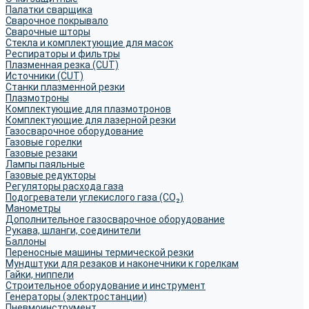
Палатки сварщика
Сварочное покрывало
Сварочные шторы
Стекла и комплектующие для масок
Респираторы и фильтры
Плазменная резка (CUT)
Источники (CUT)
Станки плазменной резки
Плазмотроны
Комплектующие для плазмотронов
Комплектующие для лазерной резки
Газосварочное оборудование
Газовые горелки
Газовые резаки
Лампы паяльные
Газовые редукторы
Регуляторы расхода газа
Подогреватели углекислого газа (CO₂)
Манометры
Дополнительное газосварочное оборудование
Рукава, шланги, соединители
Баллоны
Переносные машины термической резки
Мундштуки для резаков и наконечники к горелкам
Гайки, ниппели
Строительное оборудование и инструмент
Генераторы (электростанции)
Пневмоинструмент