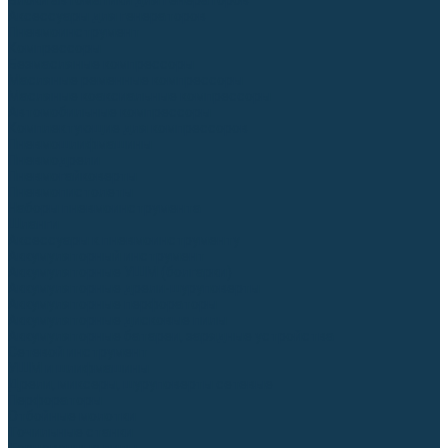
Блоки автоматики для генераторов
Аксессуары для генераторов
Пневмоинструмент
Компрессоры
Безмасляные компрессоры
Масляные ременные компрессоры
Масляные коаксиальные компрессоры
Автомобильные компрессоры
Комплектующие для компрессоров
Пневмошлифмашины
Пневмодрели
Пневмогайковерты
Пневмопистолеты
Наборы пневмоинструмента
Шланги
Аксессуары к пневмоинструменту
Аккумуляторный инструмент
Аккумуляторные УШМ (болгарки)
Аккумуляторные дрели-шуруповерты
Аккумуляторные перфораторы
Аккумуляторные дисковые пилы
Аккумуляторные батареи, зарядные устройства
Сетевой инструмент
УШМ и шлифмашины
Дрели, миксеры, шуруповерты сетевые
Перфораторы
Отбойные молотки
Точильные станки