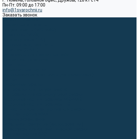
г. Тюмень, Головной офис, Дружбы, 128 к1 ст4
Пн-Пт: 09:00 до 17:00
info@1svarochnii.ru
Заказать звонок
Каталог товаров
Сварочные аппараты
Полуавтоматы (MIG-MAG)
Инверторы (MMA)
Аргонодуговые (TIG)
Выпрямители, реостаты
Точечная (SPOT)
Материалы для сварочных работ
Сварочная проволока
Электроды
Присадочные прутки
Вольфрамовые электроды (неплавящиеся)
Припои
Сварочные горелки
MIG горелки для полуавтомата
TIG горелки для аргонодуговой сварки
Расходные части к горелкам MIG-MAG
Расходные части к горелкам TIG
Запчасти и комплектующие для сварки
Комплектующие ММА
Клеммы заземления
Кабельная продукция (вилки, розетки)
Аксессуары для автоматической сварки
Комплектующие SPOT