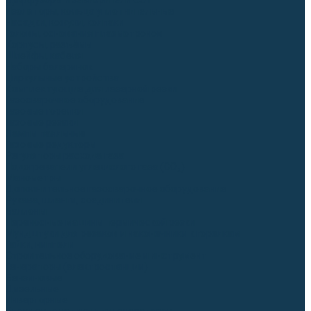
Диффузоры и завихрители CUT
Изоляторы, кольца уплотнительные
Насадки, кожухи, колпаки
Головы, основания плазмотронов
Корпусы, разъёмы
Шлейфы, кабеля
Наборы балеринок
Циркульные устройства
Комплектующие для лазерной резки
Газосварочное оборудование
Газовые горелки
Газовые резаки
Лампы паяльные
Газовые редукторы
Регуляторы расхода газа
Подогреватели углекислого газа (CO₂)
Манометры
Дополнительное газосварочное оборудование
Рукава, шланги, соединители
Баллоны
Переносные машины термической резки
Мундштуки для резаков и наконечники к горелкам
Гайки, ниппели
Строительное оборудование и инструмент
Генераторы (электростанции)
Бензиновые
Дизельные
Инверторные