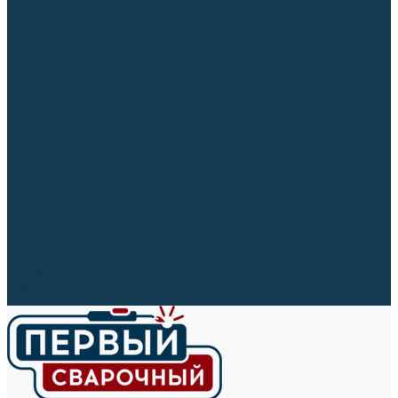
Ленты абразивные (для шлифмашин)
Корончатые сверла и штифты
Твёрдосплавные борфрезы
Щетки технические, щетки-крацовки
Резьбонарезной инструмент
Сверла, коронки и буры
Полировальные материалы
Полировальные круги
Войлочные полировальные круги
Фетровые полировальные круги
Муслиновые полировальные круги
Cизалевые полировальные круги
Полировальные головки
Полировальные валики
Щётки для чистки кругов
Полировальные пасты
Наборы для обработки (полировки)
Сварочные аппараты
Материалы для сварки
Плазменная резка (CUT)
Средства защиты
Газосварочное оборудование