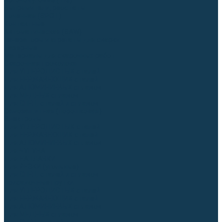
Аргонодуговые (TIG)
Выпрямители, реостаты
Точечная (SPOT)
Контактные
Автоматическая (SAW)
Генераторы и агрегаты для сварки
Лазерные
Материалы для сварочных работ
Сварочная проволока
Для УГЛЕРОДИСТЫХ сталей
Для НЕРЖАВЕЮЩИХ сталей
Для АЛЮМИНИЕВЫХ сплавов
Для МЕДНЫХ сплавов
Для СПЕЦ. сталей и сплавов
Самозащитная (порошковая)
Электроды
Для УГЛЕРОДИСТЫХ сталей
Для НЕРЖАВЕЮЩИХ сталей
Для АЛЮМИНИЕВЫХ сплавов
Для ЧУГУНА
Для НАПЛАВКИ
Для РЕЗКИ (угольные)
Для СПЕЦ. сталей и сплавов
Присадочные прутки
Для УГЛЕРОДИСТЫХ сталей
Для НЕРЖАВЕЮЩИХ сталей
Для АЛЮМИНИЕВЫХ сплавов
Для МЕДНЫХ сплавов