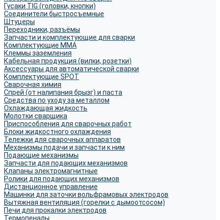
Гусаки TIG (головки, кнопки)
Соединители быстросъемные
Штуцеры
Переходники, разъёмы
Запчасти и комплектующие для сварки
Комплектующие ММА
Клеммы заземления
Кабельная продукция (вилки, розетки)
Аксессуары для автоматической сварки
Комплектующие SPOT
Сварочная химия
Спрей (от налипания брызг) и паста
Средства по уходу за металлом
Охлаждающая жидкость
Молотки сварщика
Приспособления для сварочных работ
Блоки жидкостного охлаждения
Тележки для сварочных аппаратов
Механизмы подачи и запчасти к ним
Подающие механизмы
Запчасти для подающих механизмов
Клапаны электромагнитные
Ролики для подающих механизмов
Дистанционное управление
Машинки для заточки вольфрамовых электродов
Вытяжная вентиляция (горелки с дымоотсосом)
Печи для прокалки электродов
Термопеналы