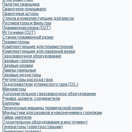
Палатки сварщика
Сварочное покрывало
Сварочные шторы
Стекла и комплектующие для масок
Респираторы и фильтры
Плазменная резка (CUT)
Источники (CUT)
Станки плазменной резки
Плазмотроны
Комплектующие для плазмотронов
Комплектующие для лазерной резки
Газосварочное оборудование
Газовые горелки
Газовые резаки
Лампы паяльные
Газовые редукторы
Регуляторы расхода газа
Подогреватели углекислого газа (CO₂)
Манометры
Дополнительное газосварочное оборудование
Рукава, шланги, соединители
Баллоны
Переносные машины термической резки
Мундштуки для резаков и наконечники к горелкам
Гайки, ниппели
Строительное оборудование и инструмент
Генераторы (электростанции)
Пневмоинструмент