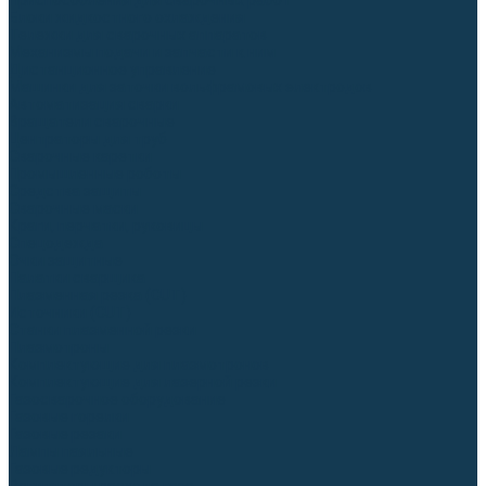
Приспособления для сварочных работ
Блоки жидкостного охлаждения
Тележки для сварочных аппаратов
Механизмы подачи и запчасти к ним
Дистанционное управление
Машинки для заточки вольфрамовых электродов
Автоматизация сварки
Вращатели сварочные
Центраторы для труб
Сварочные каретки
Промышленные роботы
Средства защиты
Сварочные маски
Краги, перчатки, руковицы
Спецодежда
Очки защитные
Палатки сварщика
Плазменная резка (CUT)
Источники (CUT)
Станки плазменной резки
Плазмотроны
Комплектующие для плазмотронов
Комплектующие для лазерной резки
Газосварочное оборудование
Газовые горелки
Газовые резаки
Лампы паяльные
Газовые редукторы