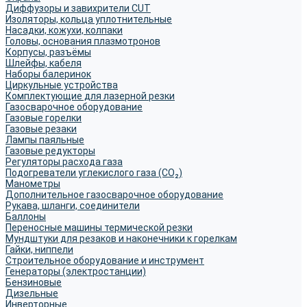
Диффузоры и завихрители CUT
Изоляторы, кольца уплотнительные
Насадки, кожухи, колпаки
Головы, основания плазмотронов
Корпусы, разъёмы
Шлейфы, кабеля
Наборы балеринок
Циркульные устройства
Комплектующие для лазерной резки
Газосварочное оборудование
Газовые горелки
Газовые резаки
Лампы паяльные
Газовые редукторы
Регуляторы расхода газа
Подогреватели углекислого газа (CO₂)
Манометры
Дополнительное газосварочное оборудование
Рукава, шланги, соединители
Баллоны
Переносные машины термической резки
Мундштуки для резаков и наконечники к горелкам
Гайки, ниппели
Строительное оборудование и инструмент
Генераторы (электростанции)
Бензиновые
Дизельные
Инверторные