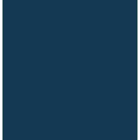
Торцовочные пилы
Пилы дисковые
Пусковые и зарядные устройства
Станки для заточки цепей
Станки сверлильные
Ленточнопильные станки
Стойки для инструмента
Измерительный инструмент
Рулетки
Линейки и угольники
Штангенциркули
Угломеры
Строительные уровни
Лазерные уровни
Лазерные дальномеры
Шаблоны сварщика
Разметка
Расходные материалы и оснастка
Абразивные материалы
Круги отрезные по металлу
Круги зачистные
Круги шлифовальные
Круги лепестковые торцевые
Доводочные круги
Валики шлифовальные
Фибровые диски и круги
Шлифовальные головки
Конволютные круги