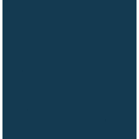
Гусаки TIG (головки, кнопки)
Соединители быстросъемные
Штуцеры
Переходники, разъёмы
Запчасти и комплектующие для сварки
Комплектующие ММА
Клеммы заземления
Кабельная продукция (вилки, розетки)
Аксессуары для автоматической сварки
Комплектующие SPOT
Сварочная химия
Спрей (от налипания брызг) и паста
Средства по уходу за металлом
Охлаждающая жидкость
Молотки сварщика
Приспособления для сварочных работ
Блоки жидкостного охлаждения
Тележки для сварочных аппаратов
Механизмы подачи и запчасти к ним
Подающие механизмы
Запчасти для подающих механизмов
Клапаны электромагнитные
Ролики для подающих механизмов
Дистанционное управление
Машинки для заточки вольфрамовых электродов
Вытяжная вентиляция (горелки с дымоотсосом)
Печи для прокалки электродов
Термопеналы