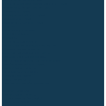
Регуляторы расхода газа
Строительное оборудование и инструмент
Генераторы (электростанции)
Пневмоинструмент
Аккумуляторный инструмент
Сетевой инструмент
Измерительный инструмент
Рулетки
Линейки и угольники
Штангенциркули
Угломеры
Строительные уровни
Расходные материалы и оснастка
Абразивные материалы
Корончатые сверла и штифты
Твёрдосплавные борфрезы
Щетки технические, щетки-крацовки
Резьбонарезной инструмент
Сварочные аппараты
Материалы для сварки
Плазменная резка (CUT)
Средства защиты
Газосварочное оборудование
...
Каталог товаров
Сварочные аппараты
Полуавтоматы (MIG-MAG)
Инверторы (MMA)