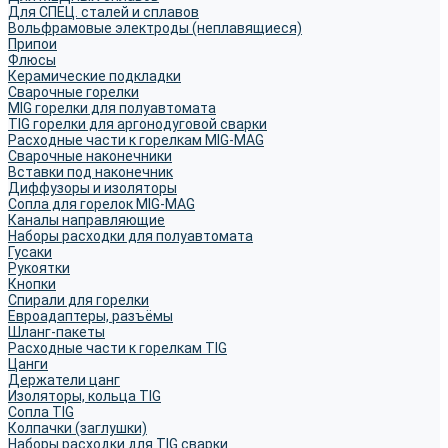
Для СПЕЦ. сталей и сплавов
Вольфрамовые электроды (неплавящиеся)
Припои
Флюсы
Керамические подкладки
Сварочные горелки
MIG горелки для полуавтомата
TIG горелки для аргонодуговой сварки
Расходные части к горелкам MIG-MAG
Сварочные наконечники
Вставки под наконечник
Диффузоры и изоляторы
Сопла для горелок MIG-MAG
Каналы направляющие
Наборы расходки для полуавтомата
Гусаки
Рукоятки
Кнопки
Спирали для горелки
Евроадаптеры, разъёмы
Шланг-пакеты
Расходные части к горелкам TIG
Цанги
Держатели цанг
Изоляторы, кольца TIG
Сопла TIG
Колпачки (заглушки)
Наборы расходки для TIG сварки