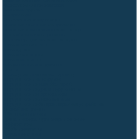
Блоки автоматики для генераторов
Аксессуары для генераторов
Пневмоинструмент
Компрессоры
Безмасляные компрессоры
Масляные ременные компрессоры
Масляные коаксиальные компрессоры
Автомобильные компрессоры
Комплектующие для компрессоров
Пневмошлифмашины
Пневмодрели
Пневмогайковерты
Пневмопистолеты
Наборы пневмоинструмента
Шланги
Аксессуары к пневмоинструменту
Аккумуляторный инструмент
Аккумуляторные УШМ (болгарки)
Аккумуляторные дрели-шуруповерты
Аккумуляторные перфораторы
Аккумуляторные дисковые пилы
Аккумуляторные батареи, зарядные устройства
Сетевой инструмент
УШМ и шлифмашины
Дрели, миксеры, шуруповерты сетевые
Перфораторы
Отбойные молотки
Точильные станки