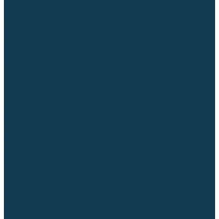
Диффузоры и завихрители CUT
Изоляторы, кольца уплотнительные
Насадки, кожухи, колпаки
Головы, основания плазмотронов
Корпусы, разъёмы
Шлейфы, кабеля
Наборы балеринок
Циркульные устройства
Комплектующие для лазерной резки
Газосварочное оборудование
Газовые горелки
Газовые резаки
Лампы паяльные
Газовые редукторы
Регуляторы расхода газа
Подогреватели углекислого газа (CO₂)
Манометры
Дополнительное газосварочное оборудование
Рукава, шланги, соединители
Баллоны
Переносные машины термической резки
Мундштуки для резаков и наконечники к горелкам
Гайки, ниппели
Строительное оборудование и инструмент
Генераторы (электростанции)
Бензиновые
Дизельные
Инверторные