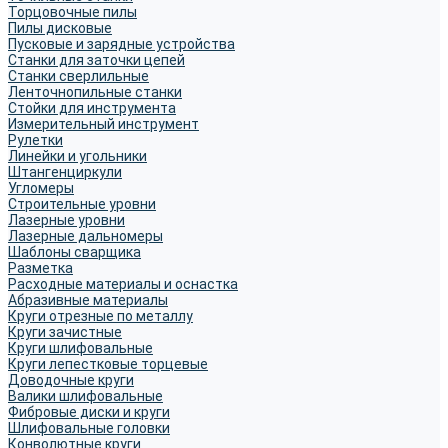
Торцовочные пилы
Пилы дисковые
Пусковые и зарядные устройства
Станки для заточки цепей
Станки сверлильные
Ленточнопильные станки
Стойки для инструмента
Измерительный инструмент
Рулетки
Линейки и угольники
Штангенциркули
Угломеры
Строительные уровни
Лазерные уровни
Лазерные дальномеры
Шаблоны сварщика
Разметка
Расходные материалы и оснастка
Абразивные материалы
Круги отрезные по металлу
Круги зачистные
Круги шлифовальные
Круги лепестковые торцевые
Доводочные круги
Валики шлифовальные
Фибровые диски и круги
Шлифовальные головки
Конволютные круги