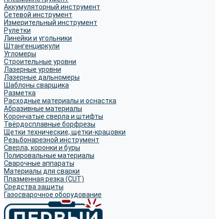
Аккумуляторный инструмент
Сетевой инструмент
Измерительный инструмент
Рулетки
Линейки и угольники
Штангенциркули
Угломеры
Строительные уровни
Лазерные уровни
Лазерные дальномеры
Шаблоны сварщика
Разметка
Расходные материалы и оснастка
Абразивные материалы
Корончатые сверла и штифты
Твёрдосплавные борфрезы
Щетки технические, щетки-крацовки
Резьбонарезной инструмент
Сверла, коронки и буры
Полировальные материалы
Сварочные аппараты
Материалы для сварки
Плазменная резка (CUT)
Средства защиты
Газосварочное оборудование