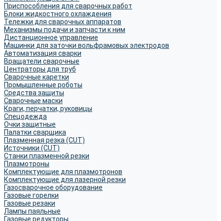
Приспособления для сварочных работ
Блоки жидкостного охлаждения
Тележки для сварочных аппаратов
Механизмы подачи и запчасти к ним
Дистанционное управление
Машинки для заточки вольфрамовых электродов
Автоматизация сварки
Вращатели сварочные
Центраторы для труб
Сварочные каретки
Промышленные роботы
Средства защиты
Сварочные маски
Краги, перчатки, руковицы
Спецодежда
Очки защитные
Палатки сварщика
Плазменная резка (CUT)
Источники (CUT)
Станки плазменной резки
Плазмотроны
Комплектующие для плазмотронов
Комплектующие для лазерной резки
Газосварочное оборудование
Газовые горелки
Газовые резаки
Лампы паяльные
Газовые редукторы