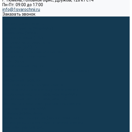
г. Тюмень, Головной офис, Дружбы, 128 к1 ст4
Пн-Пт: 09:00 до 17:00
info@1svarochnii.ru
Заказать звонок
Каталог товаров
Сварочные аппараты
Полуавтоматы (MIG-MAG)
Инверторы (MMA)
Аргонодуговые (TIG)
Выпрямители, реостаты
Точечная (SPOT)
Материалы для сварочных работ
Сварочная проволока
Электроды
Присадочные прутки
Вольфрамовые электроды (неплавящиеся)
Припои
Сварочные горелки
MIG горелки для полуавтомата
TIG горелки для аргонодуговой сварки
Расходные части к горелкам MIG-MAG
Расходные части к горелкам TIG
Запчасти и комплектующие для сварки
Комплектующие ММА
Клеммы заземления
Кабельная продукция (вилки, розетки)
Аксессуары для автоматической сварки
Комплектующие SPOT