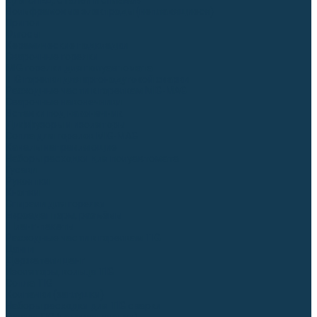
Для СПЕЦ. сталей и сплавов
Вольфрамовые электроды (неплавящиеся)
Припои
Флюсы
Керамические подкладки
Сварочные горелки
MIG горелки для полуавтомата
TIG горелки для аргонодуговой сварки
Расходные части к горелкам MIG-MAG
Сварочные наконечники
Вставки под наконечник
Диффузоры и изоляторы
Сопла для горелок MIG-MAG
Каналы направляющие
Наборы расходки для полуавтомата
Гусаки
Рукоятки
Кнопки
Спирали для горелки
Евроадаптеры, разъёмы
Шланг-пакеты
Расходные части к горелкам TIG
Цанги
Держатели цанг
Изоляторы, кольца TIG
Сопла TIG
Колпачки (заглушки)
Наборы расходки для TIG сварки