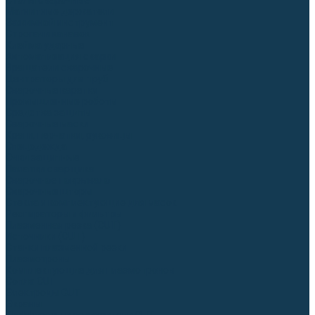
Столы сварочные
Магнитные держатели
Зажимной инструмент
Строгачи канавок
Клейма ударные
Автоматизация сварки
Вращатели сварочные
Центраторы для труб
Сварочные каретки
Промышленные роботы
Средства защиты
Сварочные маски
Краги, перчатки, руковицы
Спецодежда
Очки защитные
Палатки сварщика
Сварочное покрывало
Сварочные шторы
Стекла и комплектующие для масок
Респираторы и фильтры
Плазменная резка (CUT)
Источники (CUT)
Станки плазменной резки
Плазмотроны
Комплектующие для плазмотронов
Сопла CUT
Электроды CUT
Экраны