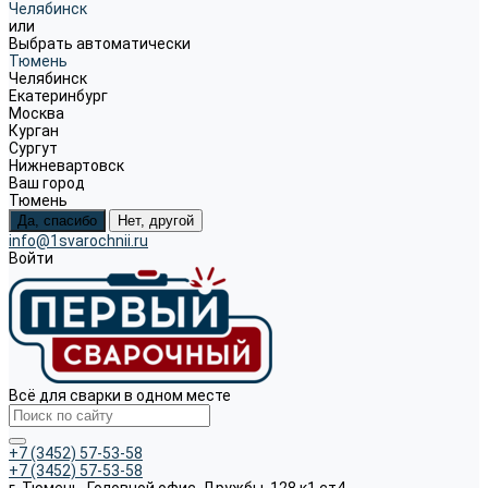
Челябинск
или
Выбрать автоматически
Тюмень
Челябинск
Екатеринбург
Москва
Курган
Сургут
Нижневартовск
Ваш город
Тюмень
Да, спасибо
Нет, другой
info@1svarochnii.ru
Войти
Всё для сварки в одном месте
+7 (3452) 57-53-58
+7 (3452) 57-53-58