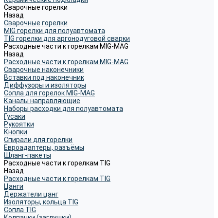
Сварочные горелки
Назад
Сварочные горелки
MIG горелки для полуавтомата
TIG горелки для аргонодуговой сварки
Расходные части к горелкам MIG-MAG
Назад
Расходные части к горелкам MIG-MAG
Сварочные наконечники
Вставки под наконечник
Диффузоры и изоляторы
Сопла для горелок MIG-MAG
Каналы направляющие
Наборы расходки для полуавтомата
Гусаки
Рукоятки
Кнопки
Спирали для горелки
Евроадаптеры, разъёмы
Шланг-пакеты
Расходные части к горелкам TIG
Назад
Расходные части к горелкам TIG
Цанги
Держатели цанг
Изоляторы, кольца TIG
Сопла TIG
Колпачки (заглушки)