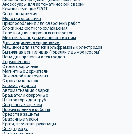
Аксессуары для автоматической сварки
Комплектующие SPOT
Сварочная химия
Молотки сварщика
Приспособления для сварочных работ
Блоки жидкостного охлаждения
Тележки для сварочных аппаратов
Механизмы подачи и запчасти к ним
Дистанционное управление
Машинки для заточки вольфрамовых электродов
Вытяжная вентиляция (горелки с дымоотсосом)
Печи для прокалки электродов
Термопеналы
Столы сварочные
Магнитные держатели
Зажимной инструмент
Строгачи канавок
Клейма ударные
Автоматизация сварки
Вращатели сварочные
Центраторы для труб
Сварочные каретки
Промышленные роботы
Средства защиты
Сварочные маски
Краги, перчатки, руковицы
Спецодежда
Очки защитные