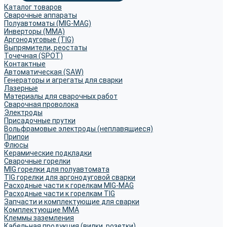
Каталог товаров
Сварочные аппараты
Полуавтоматы (MIG-MAG)
Инверторы (MMA)
Аргонодуговые (TIG)
Выпрямители, реостаты
Точечная (SPOT)
Контактные
Автоматическая (SAW)
Генераторы и агрегаты для сварки
Лазерные
Материалы для сварочных работ
Сварочная проволока
Электроды
Присадочные прутки
Вольфрамовые электроды (неплавящиеся)
Припои
Флюсы
Керамические подкладки
Сварочные горелки
MIG горелки для полуавтомата
TIG горелки для аргонодуговой сварки
Расходные части к горелкам MIG-MAG
Расходные части к горелкам TIG
Запчасти и комплектующие для сварки
Комплектующие ММА
Клеммы заземления
Кабельная продукция (вилки, розетки)