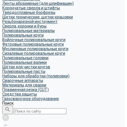
Ленты абразивные (для шлифмашин)
Корончатые сверла и штифты
Твёрдосплавные борфрезы
Щетки технические, щетки-крацовки
Резьбонарезной инструмент
Сверла, коронки и буры
Полировальные материалы
Полировальные круги
Войлочные полировальные круги
Фетровые полировальные круги
Муслиновые полировальные круги
Cизалевые полировальные круги
Полировальные головки
Полировальные валики
Щётки для чистки кругов
Полировальные пасты
Наборы для обработки (полировки)
Сварочные аппараты
Материалы для сварки
Плазменная резка (CUT)
Средства защиты
Газосварочное оборудование
Поиск