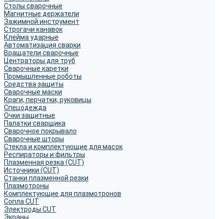
Столы сварочные
Магнитные держатели
Зажимной инструмент
Строгачи канавок
Клейма ударные
Автоматизация сварки
Вращатели сварочные
Центраторы для труб
Сварочные каретки
Промышленные роботы
Средства защиты
Сварочные маски
Краги, перчатки, руковицы
Спецодежда
Очки защитные
Палатки сварщика
Сварочное покрывало
Сварочные шторы
Стекла и комплектующие для масок
Респираторы и фильтры
Плазменная резка (CUT)
Источники (CUT)
Станки плазменной резки
Плазмотроны
Комплектующие для плазмотронов
Сопла CUT
Электроды CUT
Экраны