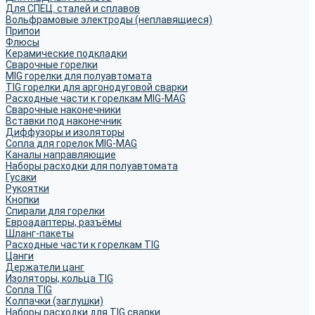
Для СПЕЦ. сталей и сплавов
Вольфрамовые электроды (неплавящиеся)
Припои
Флюсы
Керамические подкладки
Сварочные горелки
MIG горелки для полуавтомата
TIG горелки для аргонодуговой сварки
Расходные части к горелкам MIG-MAG
Сварочные наконечники
Вставки под наконечник
Диффузоры и изоляторы
Сопла для горелок MIG-MAG
Каналы направляющие
Наборы расходки для полуавтомата
Гусаки
Рукоятки
Кнопки
Спирали для горелки
Евроадаптеры, разъёмы
Шланг-пакеты
Расходные части к горелкам TIG
Цанги
Держатели цанг
Изоляторы, кольца TIG
Сопла TIG
Колпачки (заглушки)
Наборы расходки для TIG сварки