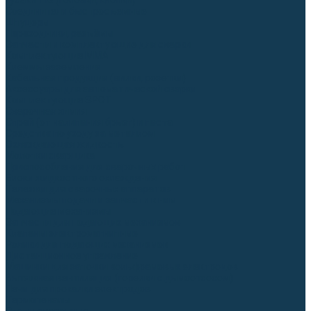
Гусаки TIG (головки, кнопки)
Соединители быстросъемные
Штуцеры
Переходники, разъёмы
Запчасти и комплектующие для сварки
Комплектующие ММА
Клеммы заземления
Кабельная продукция (вилки, розетки)
Аксессуары для автоматической сварки
Комплектующие SPOT
Сварочная химия
Спрей (от налипания брызг) и паста
Средства по уходу за металлом
Охлаждающая жидкость
Молотки сварщика
Приспособления для сварочных работ
Блоки жидкостного охлаждения
Тележки для сварочных аппаратов
Механизмы подачи и запчасти к ним
Подающие механизмы
Запчасти для подающих механизмов
Клапаны электромагнитные
Ролики для подающих механизмов
Дистанционное управление
Машинки для заточки вольфрамовых электродов
Вытяжная вентиляция (горелки с дымоотсосом)
Печи для прокалки электродов
Термопеналы