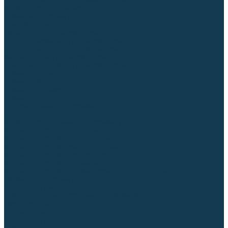
Блоки автоматики для генераторов
Аксессуары для генераторов
Пневмоинструмент
Компрессоры
Безмасляные компрессоры
Масляные ременные компрессоры
Масляные коаксиальные компрессоры
Автомобильные компрессоры
Комплектующие для компрессоров
Пневмошлифмашины
Пневмодрели
Пневмогайковерты
Пневмопистолеты
Наборы пневмоинструмента
Шланги
Аксессуары к пневмоинструменту
Аккумуляторный инструмент
Аккумуляторные УШМ (болгарки)
Аккумуляторные дрели-шуруповерты
Аккумуляторные перфораторы
Аккумуляторные дисковые пилы
Аккумуляторные батареи, зарядные устройства
Сетевой инструмент
УШМ и шлифмашины
Дрели, миксеры, шуруповерты сетевые
Перфораторы
Отбойные молотки
Точильные станки