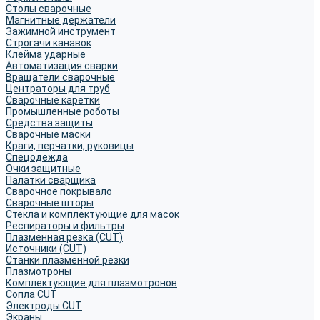
Столы сварочные
Магнитные держатели
Зажимной инструмент
Строгачи канавок
Клейма ударные
Автоматизация сварки
Вращатели сварочные
Центраторы для труб
Сварочные каретки
Промышленные роботы
Средства защиты
Сварочные маски
Краги, перчатки, руковицы
Спецодежда
Очки защитные
Палатки сварщика
Сварочное покрывало
Сварочные шторы
Стекла и комплектующие для масок
Респираторы и фильтры
Плазменная резка (CUT)
Источники (CUT)
Станки плазменной резки
Плазмотроны
Комплектующие для плазмотронов
Сопла CUT
Электроды CUT
Экраны