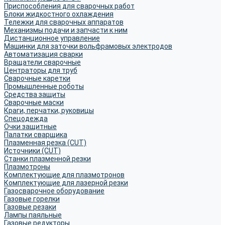
Приспособления для сварочных работ
Блоки жидкостного охлаждения
Тележки для сварочных аппаратов
Механизмы подачи и запчасти к ним
Дистанционное управление
Машинки для заточки вольфрамовых электродов
Автоматизация сварки
Вращатели сварочные
Центраторы для труб
Сварочные каретки
Промышленные роботы
Средства защиты
Сварочные маски
Краги, перчатки, руковицы
Спецодежда
Очки защитные
Палатки сварщика
Плазменная резка (CUT)
Источники (CUT)
Станки плазменной резки
Плазмотроны
Комплектующие для плазмотронов
Комплектующие для лазерной резки
Газосварочное оборудование
Газовые горелки
Газовые резаки
Лампы паяльные
Газовые редукторы