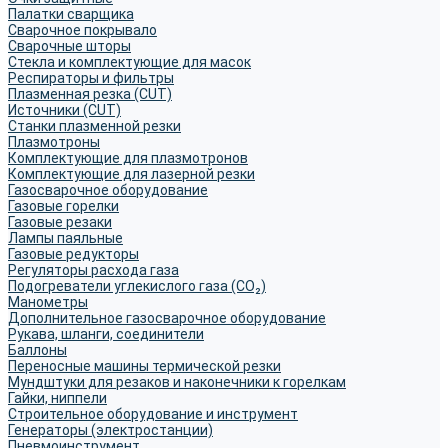
Палатки сварщика
Сварочное покрывало
Сварочные шторы
Стекла и комплектующие для масок
Респираторы и фильтры
Плазменная резка (CUT)
Источники (CUT)
Станки плазменной резки
Плазмотроны
Комплектующие для плазмотронов
Комплектующие для лазерной резки
Газосварочное оборудование
Газовые горелки
Газовые резаки
Лампы паяльные
Газовые редукторы
Регуляторы расхода газа
Подогреватели углекислого газа (CO₂)
Манометры
Дополнительное газосварочное оборудование
Рукава, шланги, соединители
Баллоны
Переносные машины термической резки
Мундштуки для резаков и наконечники к горелкам
Гайки, ниппели
Строительное оборудование и инструмент
Генераторы (электростанции)
Пневмоинструмент