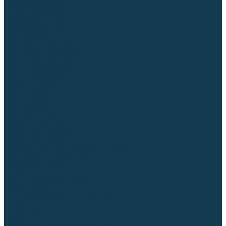
Столы сварочные
Магнитные держатели
Зажимной инструмент
Строгачи канавок
Клейма ударные
Автоматизация сварки
Вращатели сварочные
Центраторы для труб
Сварочные каретки
Промышленные роботы
Средства защиты
Сварочные маски
Краги, перчатки, руковицы
Спецодежда
Очки защитные
Палатки сварщика
Сварочное покрывало
Сварочные шторы
Стекла и комплектующие для масок
Респираторы и фильтры
Плазменная резка (CUT)
Источники (CUT)
Станки плазменной резки
Плазмотроны
Комплектующие для плазмотронов
Сопла CUT
Электроды CUT
Экраны