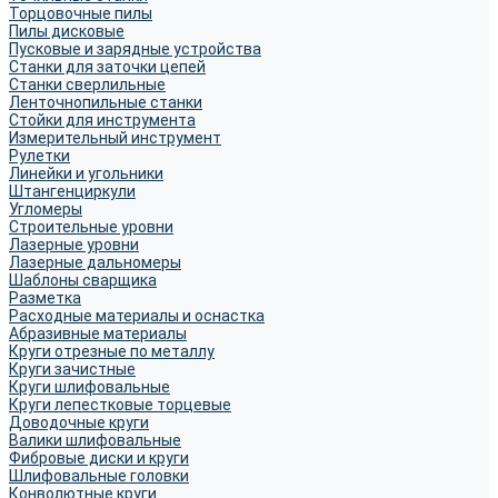
Торцовочные пилы
Пилы дисковые
Пусковые и зарядные устройства
Станки для заточки цепей
Станки сверлильные
Ленточнопильные станки
Стойки для инструмента
Измерительный инструмент
Рулетки
Линейки и угольники
Штангенциркули
Угломеры
Строительные уровни
Лазерные уровни
Лазерные дальномеры
Шаблоны сварщика
Разметка
Расходные материалы и оснастка
Абразивные материалы
Круги отрезные по металлу
Круги зачистные
Круги шлифовальные
Круги лепестковые торцевые
Доводочные круги
Валики шлифовальные
Фибровые диски и круги
Шлифовальные головки
Конволютные круги