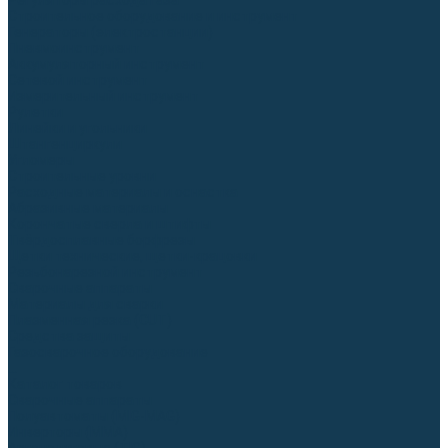
Регуляторы расхода газа
Строительное оборудование и инструмент
Генераторы (электростанции)
Пневмоинструмент
Аккумуляторный инструмент
Сетевой инструмент
Измерительный инструмент
Рулетки
Линейки и угольники
Штангенциркули
Угломеры
Строительные уровни
Расходные материалы и оснастка
Абразивные материалы
Корончатые сверла и штифты
Твёрдосплавные борфрезы
Щетки технические, щетки-крацовки
Резьбонарезной инструмент
Сварочные аппараты
Материалы для сварки
Плазменная резка (CUT)
Средства защиты
Газосварочное оборудование
...
Каталог товаров
Сварочные аппараты
Полуавтоматы (MIG-MAG)
Инверторы (MMA)