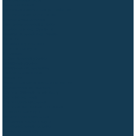
Торцовочные пилы
Пилы дисковые
Пусковые и зарядные устройства
Станки для заточки цепей
Станки сверлильные
Ленточнопильные станки
Стойки для инструмента
Измерительный инструмент
Рулетки
Линейки и угольники
Штангенциркули
Угломеры
Строительные уровни
Лазерные уровни
Лазерные дальномеры
Шаблоны сварщика
Разметка
Расходные материалы и оснастка
Абразивные материалы
Круги отрезные по металлу
Круги зачистные
Круги шлифовальные
Круги лепестковые торцевые
Доводочные круги
Валики шлифовальные
Фибровые диски и круги
Шлифовальные головки
Конволютные круги