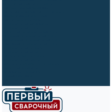
Ленты абразивные (для шлифмашин)
Корончатые сверла и штифты
Твёрдосплавные борфрезы
Щетки технические, щетки-крацовки
Резьбонарезной инструмент
Сверла, коронки и буры
Полировальные материалы
Полировальные круги
Войлочные полировальные круги
Фетровые полировальные круги
Муслиновые полировальные круги
Cизалевые полировальные круги
Полировальные головки
Полировальные валики
Щётки для чистки кругов
Полировальные пасты
Наборы для обработки (полировки)
Сварочные аппараты
Материалы для сварки
Плазменная резка (CUT)
Средства защиты
Газосварочное оборудование