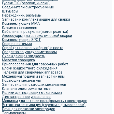
Гусаки TIG (головки, кнопки)
Соединители быстросъемные
Штуцеры
Переходники, разъёмы
Запчасти и комплектующие для сварки
Комплектующие ММА
Клеммы заземления
Кабельная продукция (вилки, розетки)
Аксессуары для автоматической сварки
Комплектующие SPOT
Сварочная химия
Спрей (от налипания брызг) и паста
Средства по уходу за металлом
Охлаждающая жидкость
Молотки сварщика
Приспособления для сварочных работ
Блоки жидкостного охлаждения
Тележки для сварочных аппаратов
Механизмы подачи и запчасти к ним
Подающие механизмы
Запчасти для подающих механизмов
Клапаны электромагнитные
Ролики для подающих механизмов
Дистанционное управление
Машинки для заточки вольфрамовых электродов
Вытяжная вентиляция (горелки с дымоотсосом)
Печи для прокалки электродов
Термопеналы