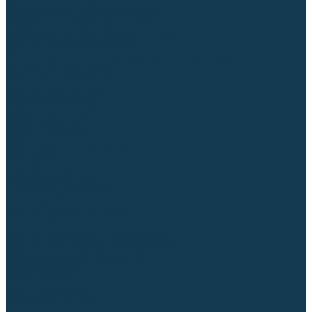
Приспособления для сварочных работ
Блоки жидкостного охлаждения
Тележки для сварочных аппаратов
Механизмы подачи и запчасти к ним
Дистанционное управление
Машинки для заточки вольфрамовых электродов
Автоматизация сварки
Вращатели сварочные
Центраторы для труб
Сварочные каретки
Промышленные роботы
Средства защиты
Сварочные маски
Краги, перчатки, руковицы
Спецодежда
Очки защитные
Палатки сварщика
Плазменная резка (CUT)
Источники (CUT)
Станки плазменной резки
Плазмотроны
Комплектующие для плазмотронов
Комплектующие для лазерной резки
Газосварочное оборудование
Газовые горелки
Газовые резаки
Лампы паяльные
Газовые редукторы