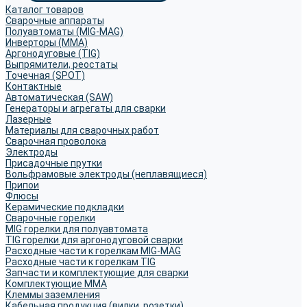
Каталог товаров
Сварочные аппараты
Полуавтоматы (MIG-MAG)
Инверторы (MMA)
Аргонодуговые (TIG)
Выпрямители, реостаты
Точечная (SPOT)
Контактные
Автоматическая (SAW)
Генераторы и агрегаты для сварки
Лазерные
Материалы для сварочных работ
Сварочная проволока
Электроды
Присадочные прутки
Вольфрамовые электроды (неплавящиеся)
Припои
Флюсы
Керамические подкладки
Сварочные горелки
MIG горелки для полуавтомата
TIG горелки для аргонодуговой сварки
Расходные части к горелкам MIG-MAG
Расходные части к горелкам TIG
Запчасти и комплектующие для сварки
Комплектующие ММА
Клеммы заземления
Кабельная продукция (вилки, розетки)