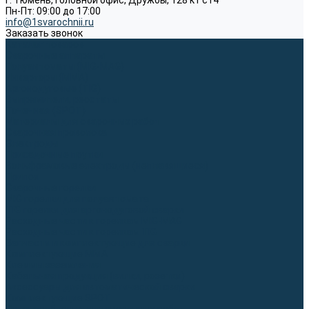
г. Тюмень, Головной офис, Дружбы, 128 к1 ст4
Пн-Пт: 09:00 до 17:00
info@1svarochnii.ru
Заказать звонок
Каталог товаров
Сварочные аппараты
Полуавтоматы (MIG-MAG)
Инверторы (MMA)
Аргонодуговые (TIG)
Выпрямители, реостаты
Точечная (SPOT)
Материалы для сварочных работ
Сварочная проволока
Электроды
Присадочные прутки
Вольфрамовые электроды (неплавящиеся)
Припои
Сварочные горелки
MIG горелки для полуавтомата
TIG горелки для аргонодуговой сварки
Расходные части к горелкам MIG-MAG
Расходные части к горелкам TIG
Запчасти и комплектующие для сварки
Комплектующие ММА
Клеммы заземления
Кабельная продукция (вилки, розетки)
Аксессуары для автоматической сварки
Комплектующие SPOT