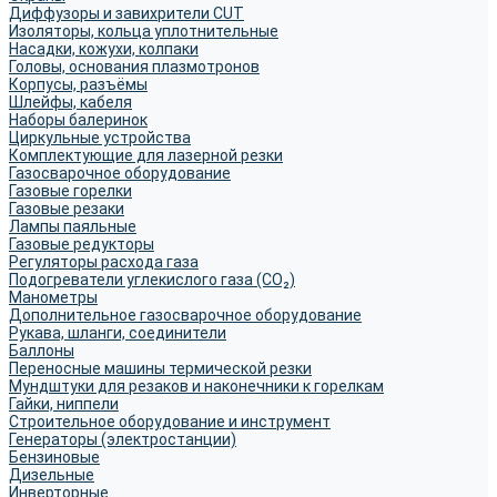
Диффузоры и завихрители CUT
Изоляторы, кольца уплотнительные
Насадки, кожухи, колпаки
Головы, основания плазмотронов
Корпусы, разъёмы
Шлейфы, кабеля
Наборы балеринок
Циркульные устройства
Комплектующие для лазерной резки
Газосварочное оборудование
Газовые горелки
Газовые резаки
Лампы паяльные
Газовые редукторы
Регуляторы расхода газа
Подогреватели углекислого газа (CO₂)
Манометры
Дополнительное газосварочное оборудование
Рукава, шланги, соединители
Баллоны
Переносные машины термической резки
Мундштуки для резаков и наконечники к горелкам
Гайки, ниппели
Строительное оборудование и инструмент
Генераторы (электростанции)
Бензиновые
Дизельные
Инверторные