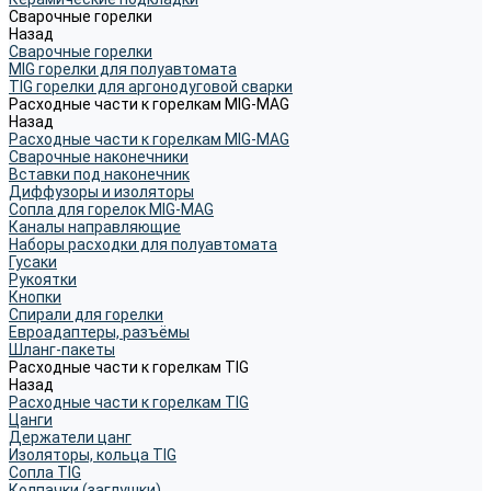
Сварочные горелки
Назад
Сварочные горелки
MIG горелки для полуавтомата
TIG горелки для аргонодуговой сварки
Расходные части к горелкам MIG-MAG
Назад
Расходные части к горелкам MIG-MAG
Сварочные наконечники
Вставки под наконечник
Диффузоры и изоляторы
Сопла для горелок MIG-MAG
Каналы направляющие
Наборы расходки для полуавтомата
Гусаки
Рукоятки
Кнопки
Спирали для горелки
Евроадаптеры, разъёмы
Шланг-пакеты
Расходные части к горелкам TIG
Назад
Расходные части к горелкам TIG
Цанги
Держатели цанг
Изоляторы, кольца TIG
Сопла TIG
Колпачки (заглушки)