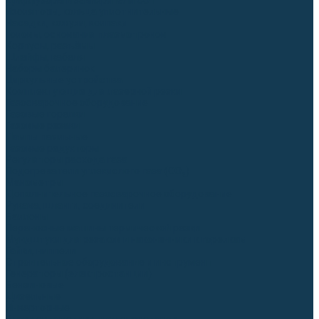
Диффузоры и завихрители CUT
Изоляторы, кольца уплотнительные
Насадки, кожухи, колпаки
Головы, основания плазмотронов
Корпусы, разъёмы
Шлейфы, кабеля
Наборы балеринок
Циркульные устройства
Комплектующие для лазерной резки
Газосварочное оборудование
Газовые горелки
Газовые резаки
Лампы паяльные
Газовые редукторы
Регуляторы расхода газа
Подогреватели углекислого газа (CO₂)
Манометры
Дополнительное газосварочное оборудование
Рукава, шланги, соединители
Баллоны
Переносные машины термической резки
Мундштуки для резаков и наконечники к горелкам
Гайки, ниппели
Строительное оборудование и инструмент
Генераторы (электростанции)
Бензиновые
Дизельные
Инверторные