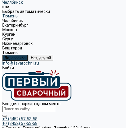
Челябинск
или
Выбрать автоматически
Тюмень
Челябинск
Екатеринбург
Москва
Курган
Сургут
Нижневартовск
Ваш город
Тюмень
Да, спасибо
Нет, другой
info@1svarochnii.ru
Войти
Всё для сварки в одном месте
+7 (3452) 57-53-58
+7 (3452) 57-53-58