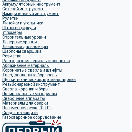
Аккумуляторный инструмент
Сетевой инструмент
Измерительный инструмент
Рулетки
Линейки и угольники
Штангенциркули
Угломеры
Строительные уровни
Лазерные уровни
Лазерные дальномеры
Шаблоны сварщика
Разметка
Расходные материалы и оснастка
Абразивные материалы
Корончатые сверла и штифты
Твёрдосплавные борфрезы
Щетки технические, щетки-крацовки
Резьбонарезной инструмент
Сверла, коронки и буры
Полировальные материалы
Сварочные аппараты
Материалы для сварки
Плазменная резка (CUT)
Средства защиты
Газосварочное оборудование