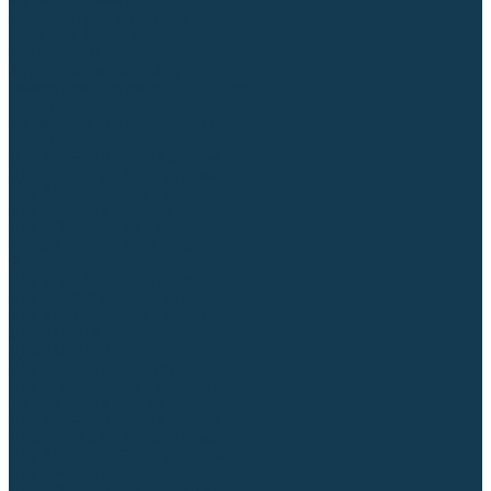
Аргонодуговые (TIG)
Выпрямители, реостаты
Точечная (SPOT)
Контактные
Автоматическая (SAW)
Генераторы и агрегаты для сварки
Лазерные
Материалы для сварочных работ
Сварочная проволока
Для УГЛЕРОДИСТЫХ сталей
Для НЕРЖАВЕЮЩИХ сталей
Для АЛЮМИНИЕВЫХ сплавов
Для МЕДНЫХ сплавов
Для СПЕЦ. сталей и сплавов
Самозащитная (порошковая)
Электроды
Для УГЛЕРОДИСТЫХ сталей
Для НЕРЖАВЕЮЩИХ сталей
Для АЛЮМИНИЕВЫХ сплавов
Для ЧУГУНА
Для НАПЛАВКИ
Для РЕЗКИ (угольные)
Для СПЕЦ. сталей и сплавов
Присадочные прутки
Для УГЛЕРОДИСТЫХ сталей
Для НЕРЖАВЕЮЩИХ сталей
Для АЛЮМИНИЕВЫХ сплавов
Для МЕДНЫХ сплавов