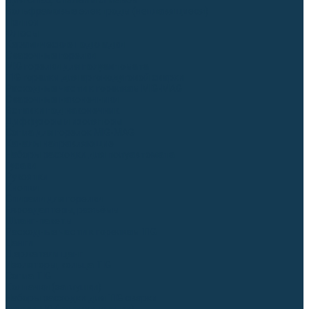
Для СПЕЦ. сталей и сплавов
Вольфрамовые электроды (неплавящиеся)
Припои
Флюсы
Керамические подкладки
Сварочные горелки
MIG горелки для полуавтомата
TIG горелки для аргонодуговой сварки
Расходные части к горелкам MIG-MAG
Сварочные наконечники
Вставки под наконечник
Диффузоры и изоляторы
Сопла для горелок MIG-MAG
Каналы направляющие
Наборы расходки для полуавтомата
Гусаки
Рукоятки
Кнопки
Спирали для горелки
Евроадаптеры, разъёмы
Шланг-пакеты
Расходные части к горелкам TIG
Цанги
Держатели цанг
Изоляторы, кольца TIG
Сопла TIG
Колпачки (заглушки)
Наборы расходки для TIG сварки