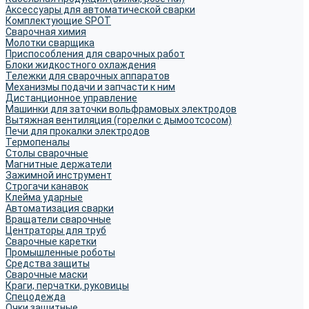
Аксессуары для автоматической сварки
Комплектующие SPOT
Сварочная химия
Молотки сварщика
Приспособления для сварочных работ
Блоки жидкостного охлаждения
Тележки для сварочных аппаратов
Механизмы подачи и запчасти к ним
Дистанционное управление
Машинки для заточки вольфрамовых электродов
Вытяжная вентиляция (горелки с дымоотсосом)
Печи для прокалки электродов
Термопеналы
Столы сварочные
Магнитные держатели
Зажимной инструмент
Строгачи канавок
Клейма ударные
Автоматизация сварки
Вращатели сварочные
Центраторы для труб
Сварочные каретки
Промышленные роботы
Средства защиты
Сварочные маски
Краги, перчатки, руковицы
Спецодежда
Очки защитные