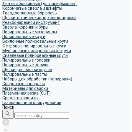
Ленты абразивные (для шлифмашин)
Корончатые сверла и штифты
Твёрдосплавные борфрезы
Щетки технические, щетки-крацовки
Резьбонарезной инструмент
Сверла, коронки и буры
Полировальные материалы
Полировальные круги
Войлочные полировальные круги
Фетровые полировальные круги
Муслиновые полировальные круги
Cизалевые полировальные круги
Полировальные головки
Полировальные валики
Щётки для чистки кругов
Полировальные пасты
Наборы для обработки (полировки)
Сварочные аппараты
Материалы для сварки
Плазменная резка (CUT)
Средства защиты
Газосварочное оборудование
Поиск