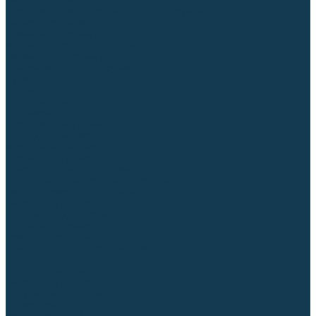
Регуляторы расхода газа
Строительное оборудование и инструмент
Генераторы (электростанции)
Пневмоинструмент
Аккумуляторный инструмент
Сетевой инструмент
Измерительный инструмент
Рулетки
Линейки и угольники
Штангенциркули
Угломеры
Строительные уровни
Расходные материалы и оснастка
Абразивные материалы
Корончатые сверла и штифты
Твёрдосплавные борфрезы
Щетки технические, щетки-крацовки
Резьбонарезной инструмент
Сварочные аппараты
Материалы для сварки
Плазменная резка (CUT)
Средства защиты
Газосварочное оборудование
...
Каталог товаров
Сварочные аппараты
Полуавтоматы (MIG-MAG)
Инверторы (MMA)