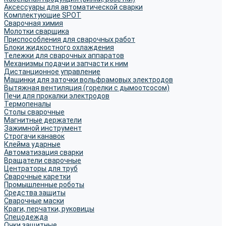
Аксессуары для автоматической сварки
Комплектующие SPOT
Сварочная химия
Молотки сварщика
Приспособления для сварочных работ
Блоки жидкостного охлаждения
Тележки для сварочных аппаратов
Механизмы подачи и запчасти к ним
Дистанционное управление
Машинки для заточки вольфрамовых электродов
Вытяжная вентиляция (горелки с дымоотсосом)
Печи для прокалки электродов
Термопеналы
Столы сварочные
Магнитные держатели
Зажимной инструмент
Строгачи канавок
Клейма ударные
Автоматизация сварки
Вращатели сварочные
Центраторы для труб
Сварочные каретки
Промышленные роботы
Средства защиты
Сварочные маски
Краги, перчатки, руковицы
Спецодежда
Очки защитные