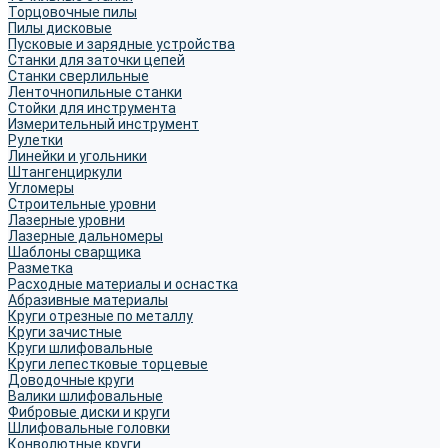
Торцовочные пилы
Пилы дисковые
Пусковые и зарядные устройства
Станки для заточки цепей
Станки сверлильные
Ленточнопильные станки
Стойки для инструмента
Измерительный инструмент
Рулетки
Линейки и угольники
Штангенциркули
Угломеры
Строительные уровни
Лазерные уровни
Лазерные дальномеры
Шаблоны сварщика
Разметка
Расходные материалы и оснастка
Абразивные материалы
Круги отрезные по металлу
Круги зачистные
Круги шлифовальные
Круги лепестковые торцевые
Доводочные круги
Валики шлифовальные
Фибровые диски и круги
Шлифовальные головки
Конволютные круги