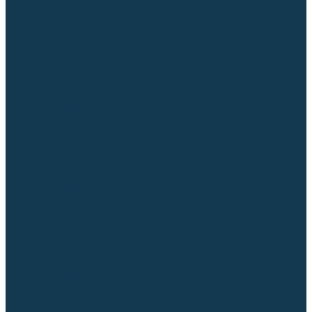
Аргонодуговые (TIG)
Выпрямители, реостаты
Точечная (SPOT)
Контактные
Автоматическая (SAW)
Генераторы и агрегаты для сварки
Лазерные
Материалы для сварочных работ
Сварочная проволока
Для УГЛЕРОДИСТЫХ сталей
Для НЕРЖАВЕЮЩИХ сталей
Для АЛЮМИНИЕВЫХ сплавов
Для МЕДНЫХ сплавов
Для СПЕЦ. сталей и сплавов
Самозащитная (порошковая)
Электроды
Для УГЛЕРОДИСТЫХ сталей
Для НЕРЖАВЕЮЩИХ сталей
Для АЛЮМИНИЕВЫХ сплавов
Для ЧУГУНА
Для НАПЛАВКИ
Для РЕЗКИ (угольные)
Для СПЕЦ. сталей и сплавов
Присадочные прутки
Для УГЛЕРОДИСТЫХ сталей
Для НЕРЖАВЕЮЩИХ сталей
Для АЛЮМИНИЕВЫХ сплавов
Для МЕДНЫХ сплавов