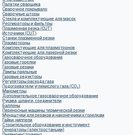
Палатки сварщика
Сварочное покрывало
Сварочные шторы
Стекла и комплектующие для масок
Респираторы и фильтры
Плазменная резка (CUT)
Источники (CUT)
Станки плазменной резки
Плазмотроны
Комплектующие для плазмотронов
Комплектующие для лазерной резки
Газосварочное оборудование
Газовые горелки
Газовые резаки
Лампы паяльные
Газовые редукторы
Регуляторы расхода газа
Подогреватели углекислого газа (CO₂)
Манометры
Дополнительное газосварочное оборудование
Рукава, шланги, соединители
Баллоны
Переносные машины термической резки
Мундштуки для резаков и наконечники к горелкам
Гайки, ниппели
Строительное оборудование и инструмент
Генераторы (электростанции)
Пневмоинструмент