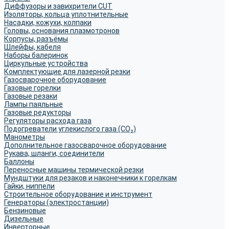
Диффузоры и завихрители CUT
Изоляторы, кольца уплотнительные
Насадки, кожухи, колпаки
Головы, основания плазмотронов
Корпусы, разъёмы
Шлейфы, кабеля
Наборы балеринок
Циркульные устройства
Комплектующие для лазерной резки
Газосварочное оборудование
Газовые горелки
Газовые резаки
Лампы паяльные
Газовые редукторы
Регуляторы расхода газа
Подогреватели углекислого газа (CO₂)
Манометры
Дополнительное газосварочное оборудование
Рукава, шланги, соединители
Баллоны
Переносные машины термической резки
Мундштуки для резаков и наконечники к горелкам
Гайки, ниппели
Строительное оборудование и инструмент
Генераторы (электростанции)
Бензиновые
Дизельные
Инверторные