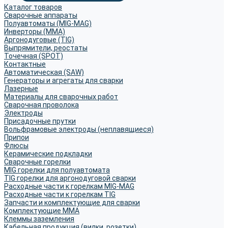
Каталог товаров
Сварочные аппараты
Полуавтоматы (MIG-MAG)
Инверторы (MMA)
Аргонодуговые (TIG)
Выпрямители, реостаты
Точечная (SPOT)
Контактные
Автоматическая (SAW)
Генераторы и агрегаты для сварки
Лазерные
Материалы для сварочных работ
Сварочная проволока
Электроды
Присадочные прутки
Вольфрамовые электроды (неплавящиеся)
Припои
Флюсы
Керамические подкладки
Сварочные горелки
MIG горелки для полуавтомата
TIG горелки для аргонодуговой сварки
Расходные части к горелкам MIG-MAG
Расходные части к горелкам TIG
Запчасти и комплектующие для сварки
Комплектующие ММА
Клеммы заземления
Кабельная продукция (вилки, розетки)