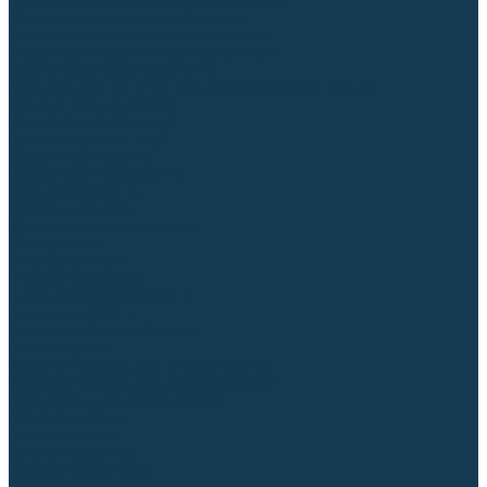
Приспособления для сварочных работ
Блоки жидкостного охлаждения
Тележки для сварочных аппаратов
Механизмы подачи и запчасти к ним
Дистанционное управление
Машинки для заточки вольфрамовых электродов
Автоматизация сварки
Вращатели сварочные
Центраторы для труб
Сварочные каретки
Промышленные роботы
Средства защиты
Сварочные маски
Краги, перчатки, руковицы
Спецодежда
Очки защитные
Палатки сварщика
Плазменная резка (CUT)
Источники (CUT)
Станки плазменной резки
Плазмотроны
Комплектующие для плазмотронов
Комплектующие для лазерной резки
Газосварочное оборудование
Газовые горелки
Газовые резаки
Лампы паяльные
Газовые редукторы