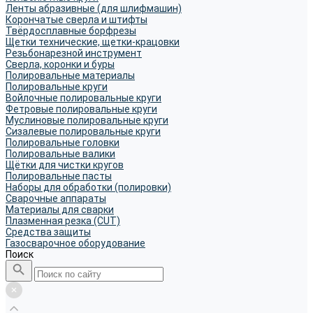
Ленты абразивные (для шлифмашин)
Корончатые сверла и штифты
Твёрдосплавные борфрезы
Щетки технические, щетки-крацовки
Резьбонарезной инструмент
Сверла, коронки и буры
Полировальные материалы
Полировальные круги
Войлочные полировальные круги
Фетровые полировальные круги
Муслиновые полировальные круги
Cизалевые полировальные круги
Полировальные головки
Полировальные валики
Щётки для чистки кругов
Полировальные пасты
Наборы для обработки (полировки)
Сварочные аппараты
Материалы для сварки
Плазменная резка (CUT)
Средства защиты
Газосварочное оборудование
Поиск