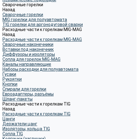
Сварочные горелки
Назад
Сварочные горелки
MIG горелки для полуавтомата
TIG горелки для аргонодуговой сварки
Расходные части к горелкам MIG-MAG
Назад
Расходные части к горелкам MIG-MAG
Сварочные наконечники
Вставки под наконечник
Диффузоры и изоляторы
Сопла для горелок MIG-MAG
Каналы направляющие
Наборы расходки для полуавтомата
Гусаки
Рукоятки
Кнопки
Спирали для горелки
Евроадаптеры, разъёмы
Шланг-пакеты
Расходные части к горелкам TIG
Назад
Расходные части к горелкам TIG
Цанги
Держатели цанг
Изоляторы, кольца TIG
Сопла TIG
Колпачки (заглушки)