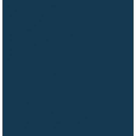
Гусаки TIG (головки, кнопки)
Соединители быстросъемные
Штуцеры
Переходники, разъёмы
Запчасти и комплектующие для сварки
Комплектующие ММА
Клеммы заземления
Кабельная продукция (вилки, розетки)
Аксессуары для автоматической сварки
Комплектующие SPOT
Сварочная химия
Спрей (от налипания брызг) и паста
Средства по уходу за металлом
Охлаждающая жидкость
Молотки сварщика
Приспособления для сварочных работ
Блоки жидкостного охлаждения
Тележки для сварочных аппаратов
Механизмы подачи и запчасти к ним
Подающие механизмы
Запчасти для подающих механизмов
Клапаны электромагнитные
Ролики для подающих механизмов
Дистанционное управление
Машинки для заточки вольфрамовых электродов
Вытяжная вентиляция (горелки с дымоотсосом)
Печи для прокалки электродов
Термопеналы