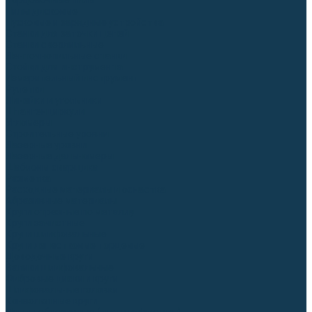
Торцовочные пилы
Пилы дисковые
Пусковые и зарядные устройства
Станки для заточки цепей
Станки сверлильные
Ленточнопильные станки
Стойки для инструмента
Измерительный инструмент
Рулетки
Линейки и угольники
Штангенциркули
Угломеры
Строительные уровни
Лазерные уровни
Лазерные дальномеры
Шаблоны сварщика
Разметка
Расходные материалы и оснастка
Абразивные материалы
Круги отрезные по металлу
Круги зачистные
Круги шлифовальные
Круги лепестковые торцевые
Доводочные круги
Валики шлифовальные
Фибровые диски и круги
Шлифовальные головки
Конволютные круги