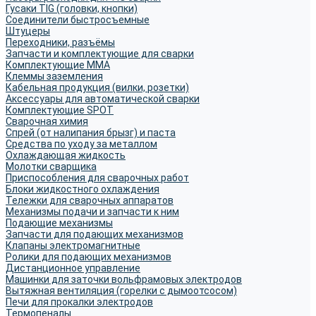
Гусаки TIG (головки, кнопки)
Соединители быстросъемные
Штуцеры
Переходники, разъёмы
Запчасти и комплектующие для сварки
Комплектующие ММА
Клеммы заземления
Кабельная продукция (вилки, розетки)
Аксессуары для автоматической сварки
Комплектующие SPOT
Сварочная химия
Спрей (от налипания брызг) и паста
Средства по уходу за металлом
Охлаждающая жидкость
Молотки сварщика
Приспособления для сварочных работ
Блоки жидкостного охлаждения
Тележки для сварочных аппаратов
Механизмы подачи и запчасти к ним
Подающие механизмы
Запчасти для подающих механизмов
Клапаны электромагнитные
Ролики для подающих механизмов
Дистанционное управление
Машинки для заточки вольфрамовых электродов
Вытяжная вентиляция (горелки с дымоотсосом)
Печи для прокалки электродов
Термопеналы