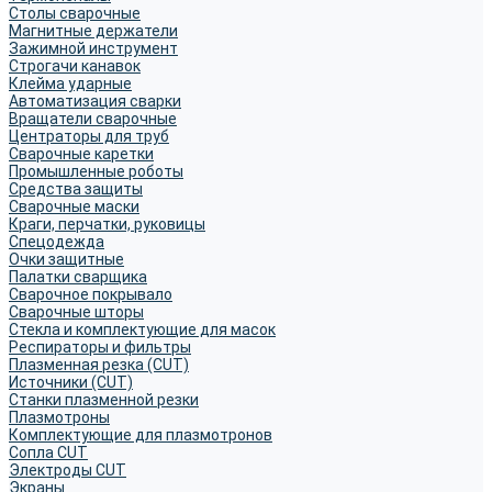
Столы сварочные
Магнитные держатели
Зажимной инструмент
Строгачи канавок
Клейма ударные
Автоматизация сварки
Вращатели сварочные
Центраторы для труб
Сварочные каретки
Промышленные роботы
Средства защиты
Сварочные маски
Краги, перчатки, руковицы
Спецодежда
Очки защитные
Палатки сварщика
Сварочное покрывало
Сварочные шторы
Стекла и комплектующие для масок
Респираторы и фильтры
Плазменная резка (CUT)
Источники (CUT)
Станки плазменной резки
Плазмотроны
Комплектующие для плазмотронов
Сопла CUT
Электроды CUT
Экраны