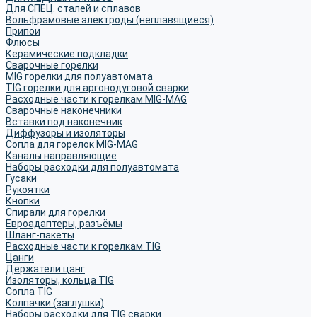
Для СПЕЦ. сталей и сплавов
Вольфрамовые электроды (неплавящиеся)
Припои
Флюсы
Керамические подкладки
Сварочные горелки
MIG горелки для полуавтомата
TIG горелки для аргонодуговой сварки
Расходные части к горелкам MIG-MAG
Сварочные наконечники
Вставки под наконечник
Диффузоры и изоляторы
Сопла для горелок MIG-MAG
Каналы направляющие
Наборы расходки для полуавтомата
Гусаки
Рукоятки
Кнопки
Спирали для горелки
Евроадаптеры, разъёмы
Шланг-пакеты
Расходные части к горелкам TIG
Цанги
Держатели цанг
Изоляторы, кольца TIG
Сопла TIG
Колпачки (заглушки)
Наборы расходки для TIG сварки