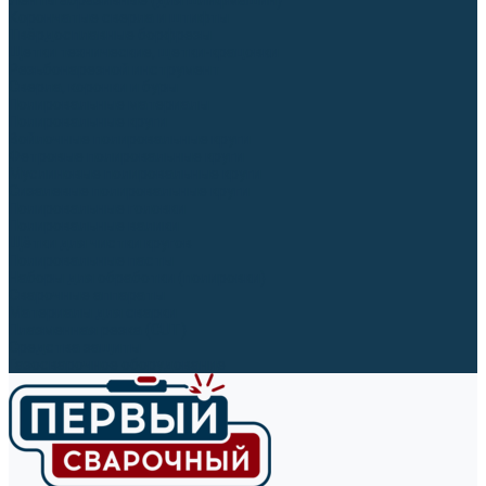
Ленты абразивные (для шлифмашин)
Корончатые сверла и штифты
Твёрдосплавные борфрезы
Щетки технические, щетки-крацовки
Резьбонарезной инструмент
Сверла, коронки и буры
Полировальные материалы
Полировальные круги
Войлочные полировальные круги
Фетровые полировальные круги
Муслиновые полировальные круги
Cизалевые полировальные круги
Полировальные головки
Полировальные валики
Щётки для чистки кругов
Полировальные пасты
Наборы для обработки (полировки)
Сварочные аппараты
Материалы для сварки
Плазменная резка (CUT)
Средства защиты
Газосварочное оборудование