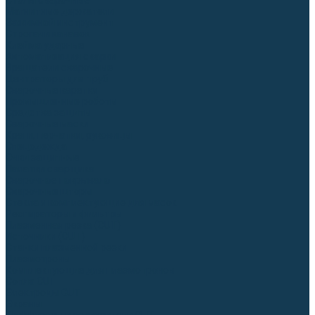
Столы сварочные
Магнитные держатели
Зажимной инструмент
Строгачи канавок
Клейма ударные
Автоматизация сварки
Вращатели сварочные
Центраторы для труб
Сварочные каретки
Промышленные роботы
Средства защиты
Сварочные маски
Краги, перчатки, руковицы
Спецодежда
Очки защитные
Палатки сварщика
Сварочное покрывало
Сварочные шторы
Стекла и комплектующие для масок
Респираторы и фильтры
Плазменная резка (CUT)
Источники (CUT)
Станки плазменной резки
Плазмотроны
Комплектующие для плазмотронов
Сопла CUT
Электроды CUT
Экраны