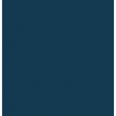
Диффузоры и завихрители CUT
Изоляторы, кольца уплотнительные
Насадки, кожухи, колпаки
Головы, основания плазмотронов
Корпусы, разъёмы
Шлейфы, кабеля
Наборы балеринок
Циркульные устройства
Комплектующие для лазерной резки
Газосварочное оборудование
Газовые горелки
Газовые резаки
Лампы паяльные
Газовые редукторы
Регуляторы расхода газа
Подогреватели углекислого газа (CO₂)
Манометры
Дополнительное газосварочное оборудование
Рукава, шланги, соединители
Баллоны
Переносные машины термической резки
Мундштуки для резаков и наконечники к горелкам
Гайки, ниппели
Строительное оборудование и инструмент
Генераторы (электростанции)
Бензиновые
Дизельные
Инверторные