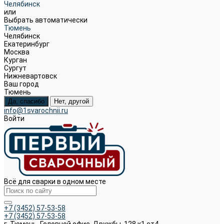
Челябинск
или
Выбрать автоматически
Тюмень
Челябинск
Екатеринбург
Москва
Курган
Сургут
Нижневартовск
Ваш город
Тюмень
Да, спасибо
Нет, другой
info@1svarochnii.ru
Войти
Всё для сварки в одном месте
+7 (3452) 57-53-58
+7 (3452) 57-53-58