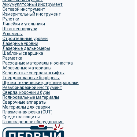
Аккумуляторный инструмент
Сетевой инструмент
Измерительный инструмент
Рулетки
Линейки и угольники
Штангенциркули
Угломеры
Строительные уровни
Лазерные уровни
Лазерные дальномеры
Шаблоны сварщика
Разметка
Расходные материалы и оснастка
Абразивные материалы
Корончатые сверла и штифты
Твёрдосплавные борфрезы
Щетки технические, щетки-крацовки
Резьбонарезной инструмент
Сверла, коронки и буры
Полировальные материалы
Сварочные аппараты
Материалы для сварки
Плазменная резка (CUT)
Средства защиты
Газосварочное оборудование