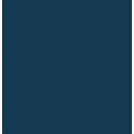
Блоки автоматики для генераторов
Аксессуары для генераторов
Пневмоинструмент
Компрессоры
Безмасляные компрессоры
Масляные ременные компрессоры
Масляные коаксиальные компрессоры
Автомобильные компрессоры
Комплектующие для компрессоров
Пневмошлифмашины
Пневмодрели
Пневмогайковерты
Пневмопистолеты
Наборы пневмоинструмента
Шланги
Аксессуары к пневмоинструменту
Аккумуляторный инструмент
Аккумуляторные УШМ (болгарки)
Аккумуляторные дрели-шуруповерты
Аккумуляторные перфораторы
Аккумуляторные дисковые пилы
Аккумуляторные батареи, зарядные устройства
Сетевой инструмент
УШМ и шлифмашины
Дрели, миксеры, шуруповерты сетевые
Перфораторы
Отбойные молотки
Точильные станки