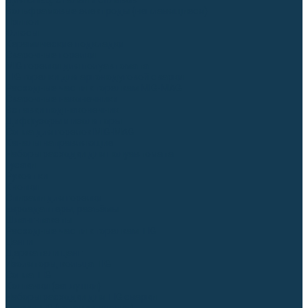
Для СПЕЦ. сталей и сплавов
Вольфрамовые электроды (неплавящиеся)
Припои
Флюсы
Керамические подкладки
Сварочные горелки
MIG горелки для полуавтомата
TIG горелки для аргонодуговой сварки
Расходные части к горелкам MIG-MAG
Сварочные наконечники
Вставки под наконечник
Диффузоры и изоляторы
Сопла для горелок MIG-MAG
Каналы направляющие
Наборы расходки для полуавтомата
Гусаки
Рукоятки
Кнопки
Спирали для горелки
Евроадаптеры, разъёмы
Шланг-пакеты
Расходные части к горелкам TIG
Цанги
Держатели цанг
Изоляторы, кольца TIG
Сопла TIG
Колпачки (заглушки)
Наборы расходки для TIG сварки