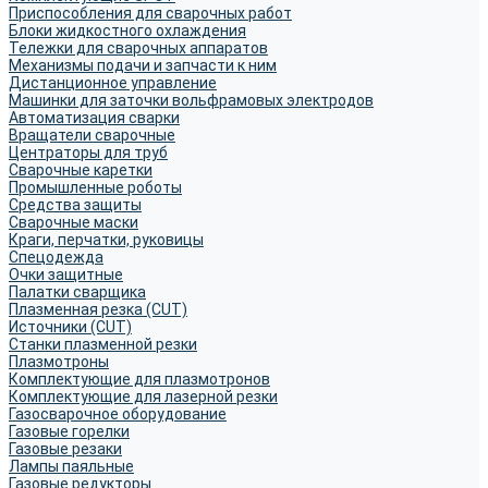
Приспособления для сварочных работ
Блоки жидкостного охлаждения
Тележки для сварочных аппаратов
Механизмы подачи и запчасти к ним
Дистанционное управление
Машинки для заточки вольфрамовых электродов
Автоматизация сварки
Вращатели сварочные
Центраторы для труб
Сварочные каретки
Промышленные роботы
Средства защиты
Сварочные маски
Краги, перчатки, руковицы
Спецодежда
Очки защитные
Палатки сварщика
Плазменная резка (CUT)
Источники (CUT)
Станки плазменной резки
Плазмотроны
Комплектующие для плазмотронов
Комплектующие для лазерной резки
Газосварочное оборудование
Газовые горелки
Газовые резаки
Лампы паяльные
Газовые редукторы