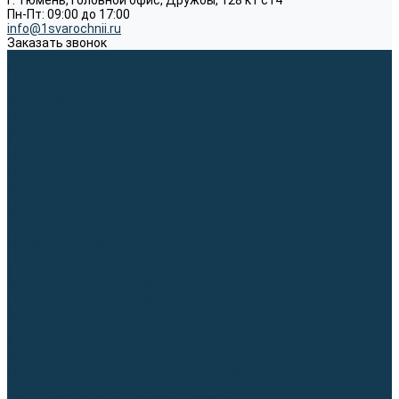
г. Тюмень, Головной офис, Дружбы, 128 к1 ст4
Пн-Пт: 09:00 до 17:00
info@1svarochnii.ru
Заказать звонок
Каталог товаров
Сварочные аппараты
Полуавтоматы (MIG-MAG)
Инверторы (MMA)
Аргонодуговые (TIG)
Выпрямители, реостаты
Точечная (SPOT)
Материалы для сварочных работ
Сварочная проволока
Электроды
Присадочные прутки
Вольфрамовые электроды (неплавящиеся)
Припои
Сварочные горелки
MIG горелки для полуавтомата
TIG горелки для аргонодуговой сварки
Расходные части к горелкам MIG-MAG
Расходные части к горелкам TIG
Запчасти и комплектующие для сварки
Комплектующие ММА
Клеммы заземления
Кабельная продукция (вилки, розетки)
Аксессуары для автоматической сварки
Комплектующие SPOT