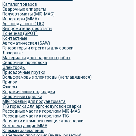
Каталог товаров
Сварочные аппараты
Полуавтоматы (MIG-MAG)
Инверторы (MMA)
Аргонодуговые (TIG)
Выпрямители, реостаты
Точечная (SPOT)
Контактные
Автоматическая (SAW)
Генераторы и агрегаты для сварки
Лазерные
Материалы для сварочных работ
Сварочная проволока
Электроды
Присадочные прутки
Вольфрамовые электроды (неплавящиеся)
Припои
Флюсы
Керамические подкладки
Сварочные горелки
MIG горелки для полуавтомата
TIG горелки для аргонодуговой сварки
Расходные части к горелкам MIG-MAG
Расходные части к горелкам TIG
Запчасти и комплектующие для сварки
Комплектующие ММА
Клеммы заземления
Кабельная продукция (вилки, розетки)