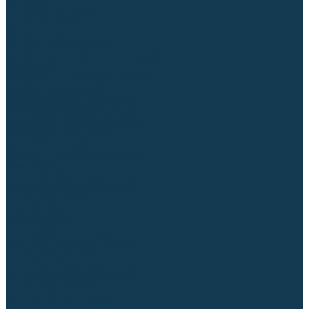
Аргонодуговые (TIG)
Выпрямители, реостаты
Точечная (SPOT)
Контактные
Автоматическая (SAW)
Генераторы и агрегаты для сварки
Лазерные
Материалы для сварочных работ
Сварочная проволока
Для УГЛЕРОДИСТЫХ сталей
Для НЕРЖАВЕЮЩИХ сталей
Для АЛЮМИНИЕВЫХ сплавов
Для МЕДНЫХ сплавов
Для СПЕЦ. сталей и сплавов
Самозащитная (порошковая)
Электроды
Для УГЛЕРОДИСТЫХ сталей
Для НЕРЖАВЕЮЩИХ сталей
Для АЛЮМИНИЕВЫХ сплавов
Для ЧУГУНА
Для НАПЛАВКИ
Для РЕЗКИ (угольные)
Для СПЕЦ. сталей и сплавов
Присадочные прутки
Для УГЛЕРОДИСТЫХ сталей
Для НЕРЖАВЕЮЩИХ сталей
Для АЛЮМИНИЕВЫХ сплавов
Для МЕДНЫХ сплавов