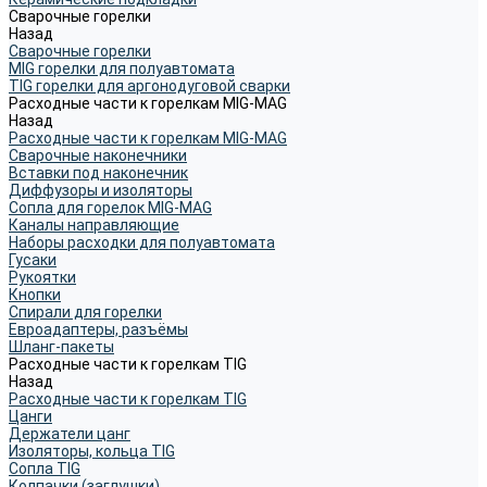
Сварочные горелки
Назад
Сварочные горелки
MIG горелки для полуавтомата
TIG горелки для аргонодуговой сварки
Расходные части к горелкам MIG-MAG
Назад
Расходные части к горелкам MIG-MAG
Сварочные наконечники
Вставки под наконечник
Диффузоры и изоляторы
Сопла для горелок MIG-MAG
Каналы направляющие
Наборы расходки для полуавтомата
Гусаки
Рукоятки
Кнопки
Спирали для горелки
Евроадаптеры, разъёмы
Шланг-пакеты
Расходные части к горелкам TIG
Назад
Расходные части к горелкам TIG
Цанги
Держатели цанг
Изоляторы, кольца TIG
Сопла TIG
Колпачки (заглушки)