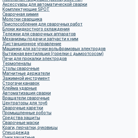
Аксессуары для автоматической сварки
Комплектующие SPOT
Сварочная химия
Молотки сварщика
Приспособления для сварочных работ
Блоки жидкостного охлаждения
Тележки для сварочных аппаратов
Механизмы подачи и запчасти к ним
Дистанционное управление
Машинки для заточки вольфрамовых электродов
Вытяжная вентиляция (горелки с дымоотсосом)
Печи для прокалки электродов
Термопеналы
Столы сварочные
Магнитные держатели
Зажимной инструмент
Строгачи канавок
Клейма ударные
Автоматизация сварки
Вращатели сварочные
Центраторы для труб
Сварочные каретки
Промышленные роботы
Средства защиты
Сварочные маски
Краги, перчатки, руковицы
Спецодежда
Очки защитные