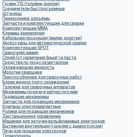
Гусаки TIG (головки, кнопки)
Соединители быстросъемные
Штуцеры
Переходники, разъёмы
Запчасти и комплектующие для сварки
Комплектующие ММА
Клеммы заземления
Кабельная продукция (вилки, розетки)
Аксессуары для автоматической сварки
Комплектующие SPOT
Сварочная химия
Спрей (от налипания брызг) и паста
Средства по уходу за металлом
Охлаждающая жидкость
Молотки сварщика
Приспособления для сварочных работ
Блоки жидкостного охлаждения
Тележки для сварочных аппаратов
Механизмы подачи и запчасти к ним
Подающие механизмы
Запчасти для подающих механизмов
Клапаны электромагнитные
Ролики для подающих механизмов
Дистанционное управление
Машинки для заточки вольфрамовых электродов
Вытяжная вентиляция (горелки с дымоотсосом)
Печи для прокалки электродов
Термопеналы