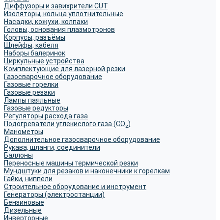
Диффузоры и завихрители CUT
Изоляторы, кольца уплотнительные
Насадки, кожухи, колпаки
Головы, основания плазмотронов
Корпусы, разъёмы
Шлейфы, кабеля
Наборы балеринок
Циркульные устройства
Комплектующие для лазерной резки
Газосварочное оборудование
Газовые горелки
Газовые резаки
Лампы паяльные
Газовые редукторы
Регуляторы расхода газа
Подогреватели углекислого газа (CO₂)
Манометры
Дополнительное газосварочное оборудование
Рукава, шланги, соединители
Баллоны
Переносные машины термической резки
Мундштуки для резаков и наконечники к горелкам
Гайки, ниппели
Строительное оборудование и инструмент
Генераторы (электростанции)
Бензиновые
Дизельные
Инверторные