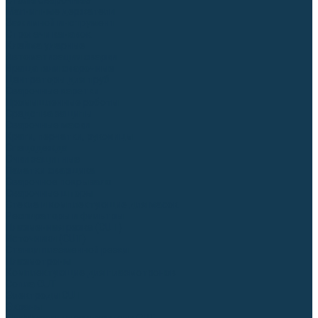
Столы сварочные
Магнитные держатели
Зажимной инструмент
Строгачи канавок
Клейма ударные
Автоматизация сварки
Вращатели сварочные
Центраторы для труб
Сварочные каретки
Промышленные роботы
Средства защиты
Сварочные маски
Краги, перчатки, руковицы
Спецодежда
Очки защитные
Палатки сварщика
Сварочное покрывало
Сварочные шторы
Стекла и комплектующие для масок
Респираторы и фильтры
Плазменная резка (CUT)
Источники (CUT)
Станки плазменной резки
Плазмотроны
Комплектующие для плазмотронов
Сопла CUT
Электроды CUT
Экраны