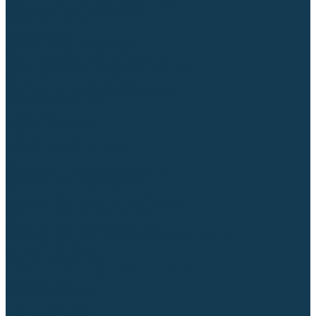
Блоки автоматики для генераторов
Аксессуары для генераторов
Пневмоинструмент
Компрессоры
Безмасляные компрессоры
Масляные ременные компрессоры
Масляные коаксиальные компрессоры
Автомобильные компрессоры
Комплектующие для компрессоров
Пневмошлифмашины
Пневмодрели
Пневмогайковерты
Пневмопистолеты
Наборы пневмоинструмента
Шланги
Аксессуары к пневмоинструменту
Аккумуляторный инструмент
Аккумуляторные УШМ (болгарки)
Аккумуляторные дрели-шуруповерты
Аккумуляторные перфораторы
Аккумуляторные дисковые пилы
Аккумуляторные батареи, зарядные устройства
Сетевой инструмент
УШМ и шлифмашины
Дрели, миксеры, шуруповерты сетевые
Перфораторы
Отбойные молотки
Точильные станки