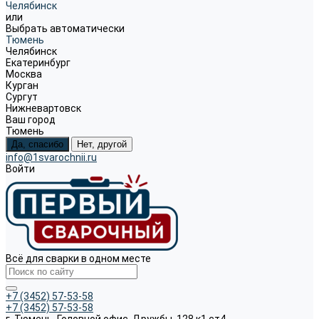
Челябинск
или
Выбрать автоматически
Тюмень
Челябинск
Екатеринбург
Москва
Курган
Сургут
Нижневартовск
Ваш город
Тюмень
Да, спасибо
Нет, другой
info@1svarochnii.ru
Войти
Всё для сварки в одном месте
+7 (3452) 57-53-58
+7 (3452) 57-53-58