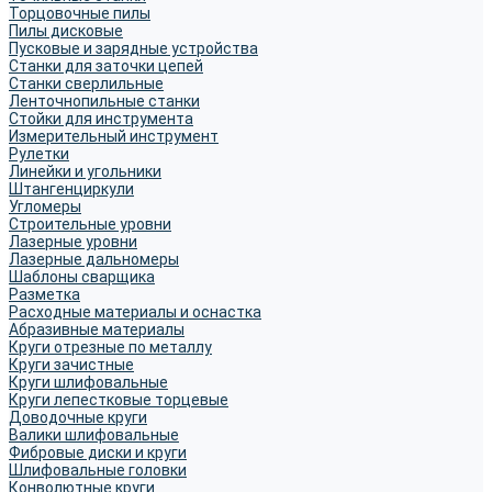
Торцовочные пилы
Пилы дисковые
Пусковые и зарядные устройства
Станки для заточки цепей
Станки сверлильные
Ленточнопильные станки
Стойки для инструмента
Измерительный инструмент
Рулетки
Линейки и угольники
Штангенциркули
Угломеры
Строительные уровни
Лазерные уровни
Лазерные дальномеры
Шаблоны сварщика
Разметка
Расходные материалы и оснастка
Абразивные материалы
Круги отрезные по металлу
Круги зачистные
Круги шлифовальные
Круги лепестковые торцевые
Доводочные круги
Валики шлифовальные
Фибровые диски и круги
Шлифовальные головки
Конволютные круги