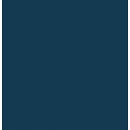
Приспособления для сварочных работ
Блоки жидкостного охлаждения
Тележки для сварочных аппаратов
Механизмы подачи и запчасти к ним
Дистанционное управление
Машинки для заточки вольфрамовых электродов
Автоматизация сварки
Вращатели сварочные
Центраторы для труб
Сварочные каретки
Промышленные роботы
Средства защиты
Сварочные маски
Краги, перчатки, руковицы
Спецодежда
Очки защитные
Палатки сварщика
Плазменная резка (CUT)
Источники (CUT)
Станки плазменной резки
Плазмотроны
Комплектующие для плазмотронов
Комплектующие для лазерной резки
Газосварочное оборудование
Газовые горелки
Газовые резаки
Лампы паяльные
Газовые редукторы