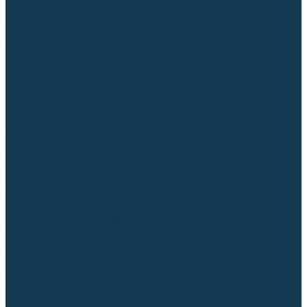
Диффузоры и завихрители CUT
Изоляторы, кольца уплотнительные
Насадки, кожухи, колпаки
Головы, основания плазмотронов
Корпусы, разъёмы
Шлейфы, кабеля
Наборы балеринок
Циркульные устройства
Комплектующие для лазерной резки
Газосварочное оборудование
Газовые горелки
Газовые резаки
Лампы паяльные
Газовые редукторы
Регуляторы расхода газа
Подогреватели углекислого газа (CO₂)
Манометры
Дополнительное газосварочное оборудование
Рукава, шланги, соединители
Баллоны
Переносные машины термической резки
Мундштуки для резаков и наконечники к горелкам
Гайки, ниппели
Строительное оборудование и инструмент
Генераторы (электростанции)
Бензиновые
Дизельные
Инверторные