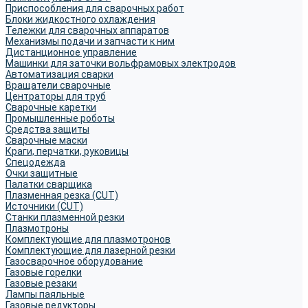
Приспособления для сварочных работ
Блоки жидкостного охлаждения
Тележки для сварочных аппаратов
Механизмы подачи и запчасти к ним
Дистанционное управление
Машинки для заточки вольфрамовых электродов
Автоматизация сварки
Вращатели сварочные
Центраторы для труб
Сварочные каретки
Промышленные роботы
Средства защиты
Сварочные маски
Краги, перчатки, руковицы
Спецодежда
Очки защитные
Палатки сварщика
Плазменная резка (CUT)
Источники (CUT)
Станки плазменной резки
Плазмотроны
Комплектующие для плазмотронов
Комплектующие для лазерной резки
Газосварочное оборудование
Газовые горелки
Газовые резаки
Лампы паяльные
Газовые редукторы