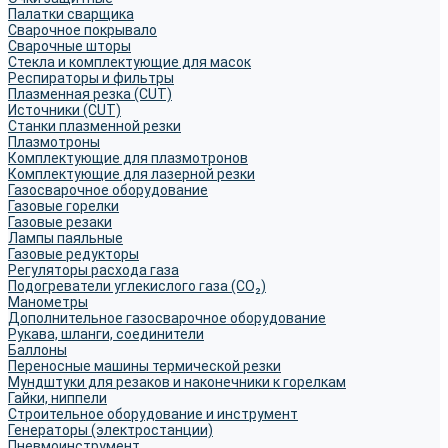
Палатки сварщика
Сварочное покрывало
Сварочные шторы
Стекла и комплектующие для масок
Респираторы и фильтры
Плазменная резка (CUT)
Источники (CUT)
Станки плазменной резки
Плазмотроны
Комплектующие для плазмотронов
Комплектующие для лазерной резки
Газосварочное оборудование
Газовые горелки
Газовые резаки
Лампы паяльные
Газовые редукторы
Регуляторы расхода газа
Подогреватели углекислого газа (CO₂)
Манометры
Дополнительное газосварочное оборудование
Рукава, шланги, соединители
Баллоны
Переносные машины термической резки
Мундштуки для резаков и наконечники к горелкам
Гайки, ниппели
Строительное оборудование и инструмент
Генераторы (электростанции)
Пневмоинструмент