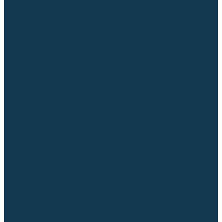
Гусаки TIG (головки, кнопки)
Соединители быстросъемные
Штуцеры
Переходники, разъёмы
Запчасти и комплектующие для сварки
Комплектующие ММА
Клеммы заземления
Кабельная продукция (вилки, розетки)
Аксессуары для автоматической сварки
Комплектующие SPOT
Сварочная химия
Спрей (от налипания брызг) и паста
Средства по уходу за металлом
Охлаждающая жидкость
Молотки сварщика
Приспособления для сварочных работ
Блоки жидкостного охлаждения
Тележки для сварочных аппаратов
Механизмы подачи и запчасти к ним
Подающие механизмы
Запчасти для подающих механизмов
Клапаны электромагнитные
Ролики для подающих механизмов
Дистанционное управление
Машинки для заточки вольфрамовых электродов
Вытяжная вентиляция (горелки с дымоотсосом)
Печи для прокалки электродов
Термопеналы