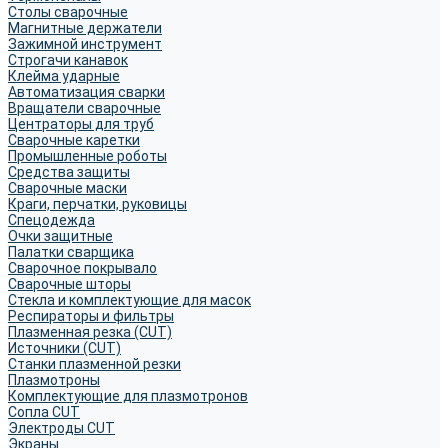
Столы сварочные
Магнитные держатели
Зажимной инструмент
Строгачи канавок
Клейма ударные
Автоматизация сварки
Вращатели сварочные
Центраторы для труб
Сварочные каретки
Промышленные роботы
Средства защиты
Сварочные маски
Краги, перчатки, руковицы
Спецодежда
Очки защитные
Палатки сварщика
Сварочное покрывало
Сварочные шторы
Стекла и комплектующие для масок
Респираторы и фильтры
Плазменная резка (CUT)
Источники (CUT)
Станки плазменной резки
Плазмотроны
Комплектующие для плазмотронов
Сопла CUT
Электроды CUT
Экраны