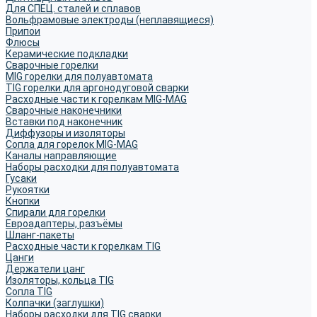
Для СПЕЦ. сталей и сплавов
Вольфрамовые электроды (неплавящиеся)
Припои
Флюсы
Керамические подкладки
Сварочные горелки
MIG горелки для полуавтомата
TIG горелки для аргонодуговой сварки
Расходные части к горелкам MIG-MAG
Сварочные наконечники
Вставки под наконечник
Диффузоры и изоляторы
Сопла для горелок MIG-MAG
Каналы направляющие
Наборы расходки для полуавтомата
Гусаки
Рукоятки
Кнопки
Спирали для горелки
Евроадаптеры, разъёмы
Шланг-пакеты
Расходные части к горелкам TIG
Цанги
Держатели цанг
Изоляторы, кольца TIG
Сопла TIG
Колпачки (заглушки)
Наборы расходки для TIG сварки