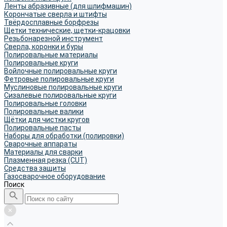
Ленты абразивные (для шлифмашин)
Корончатые сверла и штифты
Твёрдосплавные борфрезы
Щетки технические, щетки-крацовки
Резьбонарезной инструмент
Сверла, коронки и буры
Полировальные материалы
Полировальные круги
Войлочные полировальные круги
Фетровые полировальные круги
Муслиновые полировальные круги
Cизалевые полировальные круги
Полировальные головки
Полировальные валики
Щётки для чистки кругов
Полировальные пасты
Наборы для обработки (полировки)
Сварочные аппараты
Материалы для сварки
Плазменная резка (CUT)
Средства защиты
Газосварочное оборудование
Поиск