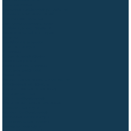
Торцовочные пилы
Пилы дисковые
Пусковые и зарядные устройства
Станки для заточки цепей
Станки сверлильные
Ленточнопильные станки
Стойки для инструмента
Измерительный инструмент
Рулетки
Линейки и угольники
Штангенциркули
Угломеры
Строительные уровни
Лазерные уровни
Лазерные дальномеры
Шаблоны сварщика
Разметка
Расходные материалы и оснастка
Абразивные материалы
Круги отрезные по металлу
Круги зачистные
Круги шлифовальные
Круги лепестковые торцевые
Доводочные круги
Валики шлифовальные
Фибровые диски и круги
Шлифовальные головки
Конволютные круги