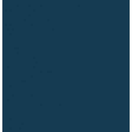
Регуляторы расхода газа
Строительное оборудование и инструмент
Генераторы (электростанции)
Пневмоинструмент
Аккумуляторный инструмент
Сетевой инструмент
Измерительный инструмент
Рулетки
Линейки и угольники
Штангенциркули
Угломеры
Строительные уровни
Расходные материалы и оснастка
Абразивные материалы
Корончатые сверла и штифты
Твёрдосплавные борфрезы
Щетки технические, щетки-крацовки
Резьбонарезной инструмент
Сварочные аппараты
Материалы для сварки
Плазменная резка (CUT)
Средства защиты
Газосварочное оборудование
...
Каталог товаров
Сварочные аппараты
Полуавтоматы (MIG-MAG)
Инверторы (MMA)