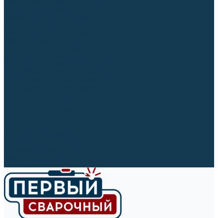
Ленты абразивные (для шлифмашин)
Корончатые сверла и штифты
Твёрдосплавные борфрезы
Щетки технические, щетки-крацовки
Резьбонарезной инструмент
Сверла, коронки и буры
Полировальные материалы
Полировальные круги
Войлочные полировальные круги
Фетровые полировальные круги
Муслиновые полировальные круги
Cизалевые полировальные круги
Полировальные головки
Полировальные валики
Щётки для чистки кругов
Полировальные пасты
Наборы для обработки (полировки)
Сварочные аппараты
Материалы для сварки
Плазменная резка (CUT)
Средства защиты
Газосварочное оборудование