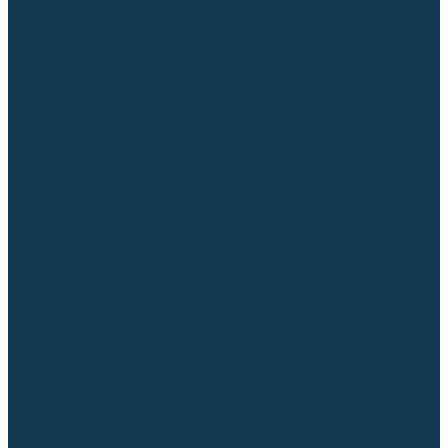
Для СПЕЦ. сталей и сплавов
Вольфрамовые электроды (неплавящиеся)
Припои
Флюсы
Керамические подкладки
Сварочные горелки
MIG горелки для полуавтомата
TIG горелки для аргонодуговой сварки
Расходные части к горелкам MIG-MAG
Сварочные наконечники
Вставки под наконечник
Диффузоры и изоляторы
Сопла для горелок MIG-MAG
Каналы направляющие
Наборы расходки для полуавтомата
Гусаки
Рукоятки
Кнопки
Спирали для горелки
Евроадаптеры, разъёмы
Шланг-пакеты
Расходные части к горелкам TIG
Цанги
Держатели цанг
Изоляторы, кольца TIG
Сопла TIG
Колпачки (заглушки)
Наборы расходки для TIG сварки