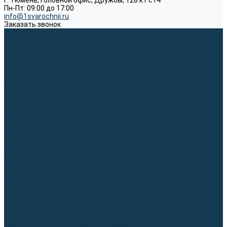
г. Тюмень, Головной офис, Дружбы, 128 к1 ст4
Пн-Пт: 09:00 до 17:00
info@1svarochnii.ru
Заказать звонок
Каталог товаров
Сварочные аппараты
Полуавтоматы (MIG-MAG)
Инверторы (MMA)
Аргонодуговые (TIG)
Выпрямители, реостаты
Точечная (SPOT)
Материалы для сварочных работ
Сварочная проволока
Электроды
Присадочные прутки
Вольфрамовые электроды (неплавящиеся)
Припои
Сварочные горелки
MIG горелки для полуавтомата
TIG горелки для аргонодуговой сварки
Расходные части к горелкам MIG-MAG
Расходные части к горелкам TIG
Запчасти и комплектующие для сварки
Комплектующие ММА
Клеммы заземления
Кабельная продукция (вилки, розетки)
Аксессуары для автоматической сварки
Комплектующие SPOT