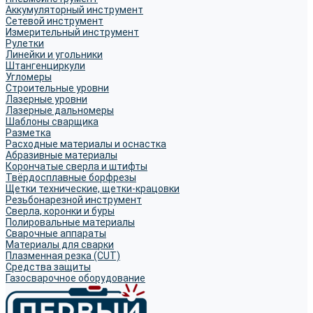
Аккумуляторный инструмент
Сетевой инструмент
Измерительный инструмент
Рулетки
Линейки и угольники
Штангенциркули
Угломеры
Строительные уровни
Лазерные уровни
Лазерные дальномеры
Шаблоны сварщика
Разметка
Расходные материалы и оснастка
Абразивные материалы
Корончатые сверла и штифты
Твёрдосплавные борфрезы
Щетки технические, щетки-крацовки
Резьбонарезной инструмент
Сверла, коронки и буры
Полировальные материалы
Сварочные аппараты
Материалы для сварки
Плазменная резка (CUT)
Средства защиты
Газосварочное оборудование