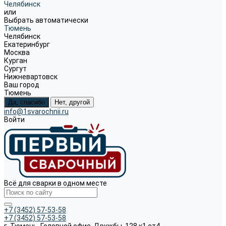
Челябинск
или
Выбрать автоматически
Тюмень
Челябинск
Екатеринбург
Москва
Курган
Сургут
Нижневартовск
Ваш город
Тюмень
Да, спасибо
Нет, другой
info@1svarochnii.ru
Войти
Всё для сварки в одном месте
+7 (3452) 57-53-58
+7 (3452) 57-53-58