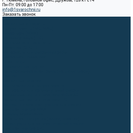
г. Тюмень, Головной офис, Дружбы, 128 к1 ст4
Пн-Пт: 09:00 до 17:00
info@1svarochnii.ru
Заказать звонок
Каталог товаров
Сварочные аппараты
Полуавтоматы (MIG-MAG)
Инверторы (MMA)
Аргонодуговые (TIG)
Выпрямители, реостаты
Точечная (SPOT)
Материалы для сварочных работ
Сварочная проволока
Электроды
Присадочные прутки
Вольфрамовые электроды (неплавящиеся)
Припои
Сварочные горелки
MIG горелки для полуавтомата
TIG горелки для аргонодуговой сварки
Расходные части к горелкам MIG-MAG
Расходные части к горелкам TIG
Запчасти и комплектующие для сварки
Комплектующие ММА
Клеммы заземления
Кабельная продукция (вилки, розетки)
Аксессуары для автоматической сварки
Комплектующие SPOT