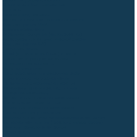
Гусаки TIG (головки, кнопки)
Соединители быстросъемные
Штуцеры
Переходники, разъёмы
Запчасти и комплектующие для сварки
Комплектующие ММА
Клеммы заземления
Кабельная продукция (вилки, розетки)
Аксессуары для автоматической сварки
Комплектующие SPOT
Сварочная химия
Спрей (от налипания брызг) и паста
Средства по уходу за металлом
Охлаждающая жидкость
Молотки сварщика
Приспособления для сварочных работ
Блоки жидкостного охлаждения
Тележки для сварочных аппаратов
Механизмы подачи и запчасти к ним
Подающие механизмы
Запчасти для подающих механизмов
Клапаны электромагнитные
Ролики для подающих механизмов
Дистанционное управление
Машинки для заточки вольфрамовых электродов
Вытяжная вентиляция (горелки с дымоотсосом)
Печи для прокалки электродов
Термопеналы