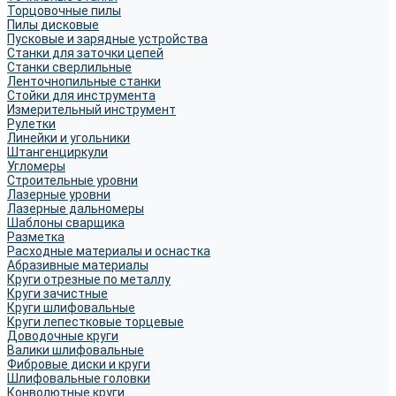
Торцовочные пилы
Пилы дисковые
Пусковые и зарядные устройства
Станки для заточки цепей
Станки сверлильные
Ленточнопильные станки
Стойки для инструмента
Измерительный инструмент
Рулетки
Линейки и угольники
Штангенциркули
Угломеры
Строительные уровни
Лазерные уровни
Лазерные дальномеры
Шаблоны сварщика
Разметка
Расходные материалы и оснастка
Абразивные материалы
Круги отрезные по металлу
Круги зачистные
Круги шлифовальные
Круги лепестковые торцевые
Доводочные круги
Валики шлифовальные
Фибровые диски и круги
Шлифовальные головки
Конволютные круги