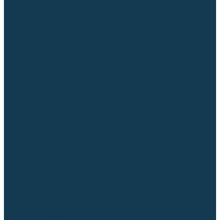
Аргонодуговые (TIG)
Выпрямители, реостаты
Точечная (SPOT)
Контактные
Автоматическая (SAW)
Генераторы и агрегаты для сварки
Лазерные
Материалы для сварочных работ
Сварочная проволока
Для УГЛЕРОДИСТЫХ сталей
Для НЕРЖАВЕЮЩИХ сталей
Для АЛЮМИНИЕВЫХ сплавов
Для МЕДНЫХ сплавов
Для СПЕЦ. сталей и сплавов
Самозащитная (порошковая)
Электроды
Для УГЛЕРОДИСТЫХ сталей
Для НЕРЖАВЕЮЩИХ сталей
Для АЛЮМИНИЕВЫХ сплавов
Для ЧУГУНА
Для НАПЛАВКИ
Для РЕЗКИ (угольные)
Для СПЕЦ. сталей и сплавов
Присадочные прутки
Для УГЛЕРОДИСТЫХ сталей
Для НЕРЖАВЕЮЩИХ сталей
Для АЛЮМИНИЕВЫХ сплавов
Для МЕДНЫХ сплавов