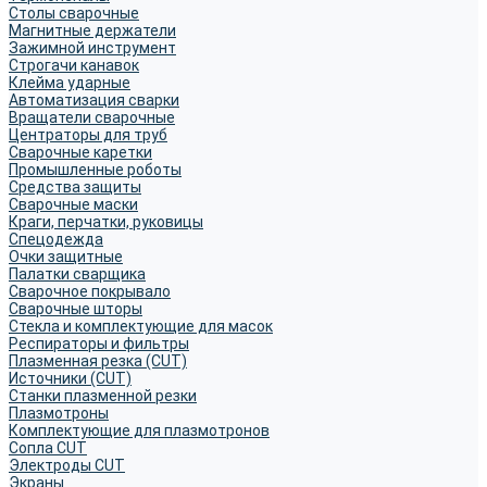
Столы сварочные
Магнитные держатели
Зажимной инструмент
Строгачи канавок
Клейма ударные
Автоматизация сварки
Вращатели сварочные
Центраторы для труб
Сварочные каретки
Промышленные роботы
Средства защиты
Сварочные маски
Краги, перчатки, руковицы
Спецодежда
Очки защитные
Палатки сварщика
Сварочное покрывало
Сварочные шторы
Стекла и комплектующие для масок
Респираторы и фильтры
Плазменная резка (CUT)
Источники (CUT)
Станки плазменной резки
Плазмотроны
Комплектующие для плазмотронов
Сопла CUT
Электроды CUT
Экраны