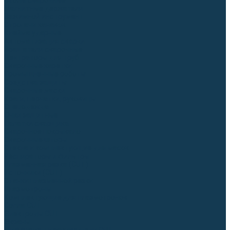
Столы сварочные
Магнитные держатели
Зажимной инструмент
Строгачи канавок
Клейма ударные
Автоматизация сварки
Вращатели сварочные
Центраторы для труб
Сварочные каретки
Промышленные роботы
Средства защиты
Сварочные маски
Краги, перчатки, руковицы
Спецодежда
Очки защитные
Палатки сварщика
Сварочное покрывало
Сварочные шторы
Стекла и комплектующие для масок
Респираторы и фильтры
Плазменная резка (CUT)
Источники (CUT)
Станки плазменной резки
Плазмотроны
Комплектующие для плазмотронов
Сопла CUT
Электроды CUT
Экраны