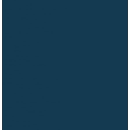
Торцовочные пилы
Пилы дисковые
Пусковые и зарядные устройства
Станки для заточки цепей
Станки сверлильные
Ленточнопильные станки
Стойки для инструмента
Измерительный инструмент
Рулетки
Линейки и угольники
Штангенциркули
Угломеры
Строительные уровни
Лазерные уровни
Лазерные дальномеры
Шаблоны сварщика
Разметка
Расходные материалы и оснастка
Абразивные материалы
Круги отрезные по металлу
Круги зачистные
Круги шлифовальные
Круги лепестковые торцевые
Доводочные круги
Валики шлифовальные
Фибровые диски и круги
Шлифовальные головки
Конволютные круги