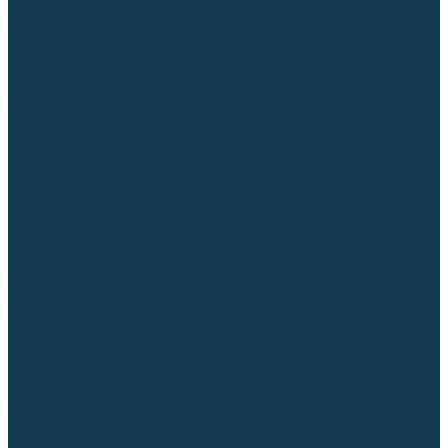
Диффузоры и завихрители CUT
Изоляторы, кольца уплотнительные
Насадки, кожухи, колпаки
Головы, основания плазмотронов
Корпусы, разъёмы
Шлейфы, кабеля
Наборы балеринок
Циркульные устройства
Комплектующие для лазерной резки
Газосварочное оборудование
Газовые горелки
Газовые резаки
Лампы паяльные
Газовые редукторы
Регуляторы расхода газа
Подогреватели углекислого газа (CO₂)
Манометры
Дополнительное газосварочное оборудование
Рукава, шланги, соединители
Баллоны
Переносные машины термической резки
Мундштуки для резаков и наконечники к горелкам
Гайки, ниппели
Строительное оборудование и инструмент
Генераторы (электростанции)
Бензиновые
Дизельные
Инверторные