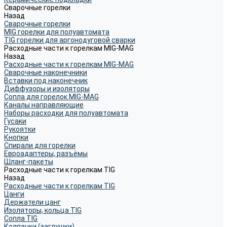
Сварочные горелки
Назад
Сварочные горелки
MIG горелки для полуавтомата
TIG горелки для аргонодуговой сварки
Расходные части к горелкам MIG-MAG
Назад
Расходные части к горелкам MIG-MAG
Сварочные наконечники
Вставки под наконечник
Диффузоры и изоляторы
Сопла для горелок MIG-MAG
Каналы направляющие
Наборы расходки для полуавтомата
Гусаки
Рукоятки
Кнопки
Спирали для горелки
Евроадаптеры, разъёмы
Шланг-пакеты
Расходные части к горелкам TIG
Назад
Расходные части к горелкам TIG
Цанги
Держатели цанг
Изоляторы, кольца TIG
Сопла TIG
Колпачки (заглушки)