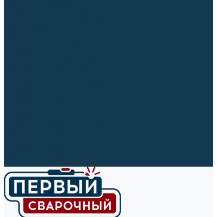
Ленты абразивные (для шлифмашин)
Корончатые сверла и штифты
Твёрдосплавные борфрезы
Щетки технические, щетки-крацовки
Резьбонарезной инструмент
Сверла, коронки и буры
Полировальные материалы
Полировальные круги
Войлочные полировальные круги
Фетровые полировальные круги
Муслиновые полировальные круги
Cизалевые полировальные круги
Полировальные головки
Полировальные валики
Щётки для чистки кругов
Полировальные пасты
Наборы для обработки (полировки)
Сварочные аппараты
Материалы для сварки
Плазменная резка (CUT)
Средства защиты
Газосварочное оборудование