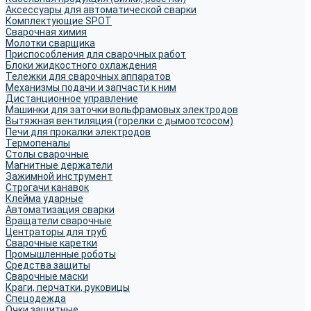
Аксессуары для автоматической сварки
Комплектующие SPOT
Сварочная химия
Молотки сварщика
Приспособления для сварочных работ
Блоки жидкостного охлаждения
Тележки для сварочных аппаратов
Механизмы подачи и запчасти к ним
Дистанционное управление
Машинки для заточки вольфрамовых электродов
Вытяжная вентиляция (горелки с дымоотсосом)
Печи для прокалки электродов
Термопеналы
Столы сварочные
Магнитные держатели
Зажимной инструмент
Строгачи канавок
Клейма ударные
Автоматизация сварки
Вращатели сварочные
Центраторы для труб
Сварочные каретки
Промышленные роботы
Средства защиты
Сварочные маски
Краги, перчатки, руковицы
Спецодежда
Очки защитные