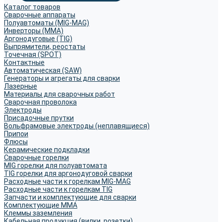
Каталог товаров
Сварочные аппараты
Полуавтоматы (MIG-MAG)
Инверторы (MMA)
Аргонодуговые (TIG)
Выпрямители, реостаты
Точечная (SPOT)
Контактные
Автоматическая (SAW)
Генераторы и агрегаты для сварки
Лазерные
Материалы для сварочных работ
Сварочная проволока
Электроды
Присадочные прутки
Вольфрамовые электроды (неплавящиеся)
Припои
Флюсы
Керамические подкладки
Сварочные горелки
MIG горелки для полуавтомата
TIG горелки для аргонодуговой сварки
Расходные части к горелкам MIG-MAG
Расходные части к горелкам TIG
Запчасти и комплектующие для сварки
Комплектующие ММА
Клеммы заземления
Кабельная продукция (вилки, розетки)