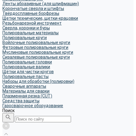
Ленты абразивные (для шлифмашин)
Корончатые сверла и штифты
Твёрдосплавные борфрезы
Щетки технические, щетки-крацовки
Резьбонарезной инструмент
Сверла, коронки и буры
Полировальные материалы
Полировальные круги
Войлочные полировальные круги
Фетровые полировальные круги
Муслиновые полировальные круги
Cизалевые полировальные круги
Полировальные головки
Полировальные валики
Щётки для чистки кругов
Полировальные пасты
Наборы для обработки (полировки)
Сварочные аппараты
Материалы для сварки
Плазменная резка (CUT)
Средства защиты
Газосварочное оборудование
Поиск