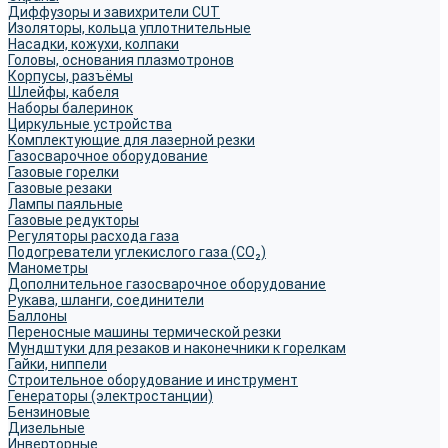
Диффузоры и завихрители CUT
Изоляторы, кольца уплотнительные
Насадки, кожухи, колпаки
Головы, основания плазмотронов
Корпусы, разъёмы
Шлейфы, кабеля
Наборы балеринок
Циркульные устройства
Комплектующие для лазерной резки
Газосварочное оборудование
Газовые горелки
Газовые резаки
Лампы паяльные
Газовые редукторы
Регуляторы расхода газа
Подогреватели углекислого газа (CO₂)
Манометры
Дополнительное газосварочное оборудование
Рукава, шланги, соединители
Баллоны
Переносные машины термической резки
Мундштуки для резаков и наконечники к горелкам
Гайки, ниппели
Строительное оборудование и инструмент
Генераторы (электростанции)
Бензиновые
Дизельные
Инверторные