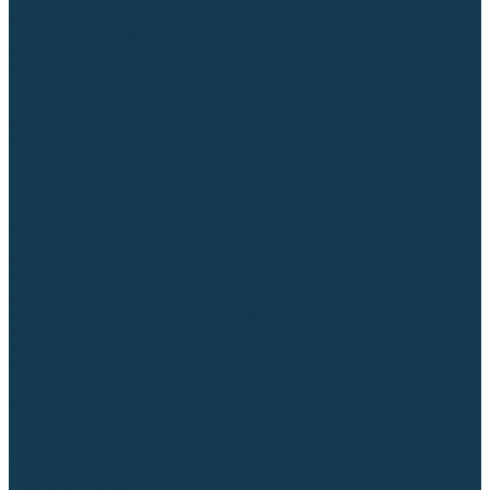
Блоки автоматики для генераторов
Аксессуары для генераторов
Пневмоинструмент
Компрессоры
Безмасляные компрессоры
Масляные ременные компрессоры
Масляные коаксиальные компрессоры
Автомобильные компрессоры
Комплектующие для компрессоров
Пневмошлифмашины
Пневмодрели
Пневмогайковерты
Пневмопистолеты
Наборы пневмоинструмента
Шланги
Аксессуары к пневмоинструменту
Аккумуляторный инструмент
Аккумуляторные УШМ (болгарки)
Аккумуляторные дрели-шуруповерты
Аккумуляторные перфораторы
Аккумуляторные дисковые пилы
Аккумуляторные батареи, зарядные устройства
Сетевой инструмент
УШМ и шлифмашины
Дрели, миксеры, шуруповерты сетевые
Перфораторы
Отбойные молотки
Точильные станки