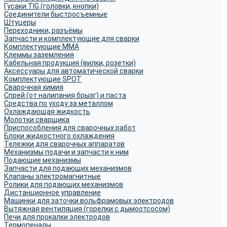
Гусаки TIG (головки, кнопки)
Соединители быстросъемные
Штуцеры
Переходники, разъёмы
Запчасти и комплектующие для сварки
Комплектующие ММА
Клеммы заземления
Кабельная продукция (вилки, розетки)
Аксессуары для автоматической сварки
Комплектующие SPOT
Сварочная химия
Спрей (от налипания брызг) и паста
Средства по уходу за металлом
Охлаждающая жидкость
Молотки сварщика
Приспособления для сварочных работ
Блоки жидкостного охлаждения
Тележки для сварочных аппаратов
Механизмы подачи и запчасти к ним
Подающие механизмы
Запчасти для подающих механизмов
Клапаны электромагнитные
Ролики для подающих механизмов
Дистанционное управление
Машинки для заточки вольфрамовых электродов
Вытяжная вентиляция (горелки с дымоотсосом)
Печи для прокалки электродов
Термопеналы