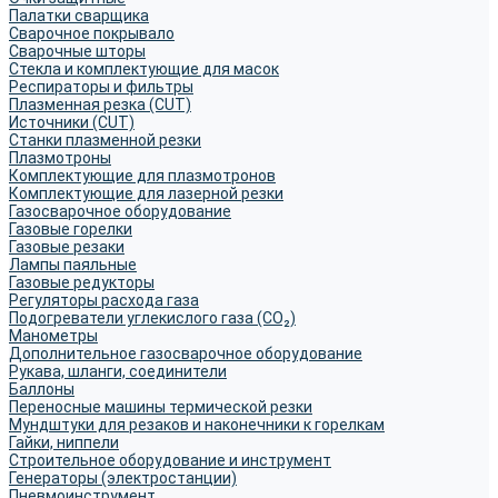
Палатки сварщика
Сварочное покрывало
Сварочные шторы
Стекла и комплектующие для масок
Респираторы и фильтры
Плазменная резка (CUT)
Источники (CUT)
Станки плазменной резки
Плазмотроны
Комплектующие для плазмотронов
Комплектующие для лазерной резки
Газосварочное оборудование
Газовые горелки
Газовые резаки
Лампы паяльные
Газовые редукторы
Регуляторы расхода газа
Подогреватели углекислого газа (CO₂)
Манометры
Дополнительное газосварочное оборудование
Рукава, шланги, соединители
Баллоны
Переносные машины термической резки
Мундштуки для резаков и наконечники к горелкам
Гайки, ниппели
Строительное оборудование и инструмент
Генераторы (электростанции)
Пневмоинструмент