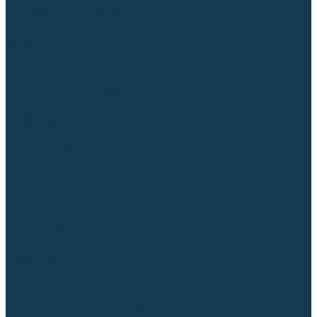
Для СПЕЦ. сталей и сплавов
Вольфрамовые электроды (неплавящиеся)
Припои
Флюсы
Керамические подкладки
Сварочные горелки
MIG горелки для полуавтомата
TIG горелки для аргонодуговой сварки
Расходные части к горелкам MIG-MAG
Сварочные наконечники
Вставки под наконечник
Диффузоры и изоляторы
Сопла для горелок MIG-MAG
Каналы направляющие
Наборы расходки для полуавтомата
Гусаки
Рукоятки
Кнопки
Спирали для горелки
Евроадаптеры, разъёмы
Шланг-пакеты
Расходные части к горелкам TIG
Цанги
Держатели цанг
Изоляторы, кольца TIG
Сопла TIG
Колпачки (заглушки)
Наборы расходки для TIG сварки