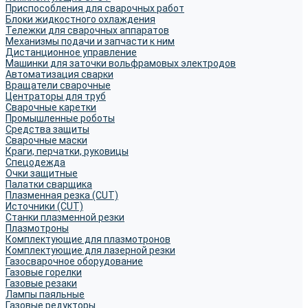
Приспособления для сварочных работ
Блоки жидкостного охлаждения
Тележки для сварочных аппаратов
Механизмы подачи и запчасти к ним
Дистанционное управление
Машинки для заточки вольфрамовых электродов
Автоматизация сварки
Вращатели сварочные
Центраторы для труб
Сварочные каретки
Промышленные роботы
Средства защиты
Сварочные маски
Краги, перчатки, руковицы
Спецодежда
Очки защитные
Палатки сварщика
Плазменная резка (CUT)
Источники (CUT)
Станки плазменной резки
Плазмотроны
Комплектующие для плазмотронов
Комплектующие для лазерной резки
Газосварочное оборудование
Газовые горелки
Газовые резаки
Лампы паяльные
Газовые редукторы