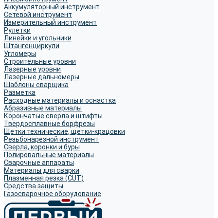
Аккумуляторный инструмент
Сетевой инструмент
Измерительный инструмент
Рулетки
Линейки и угольники
Штангенциркули
Угломеры
Строительные уровни
Лазерные уровни
Лазерные дальномеры
Шаблоны сварщика
Разметка
Расходные материалы и оснастка
Абразивные материалы
Корончатые сверла и штифты
Твёрдосплавные борфрезы
Щетки технические, щетки-крацовки
Резьбонарезной инструмент
Сверла, коронки и буры
Полировальные материалы
Сварочные аппараты
Материалы для сварки
Плазменная резка (CUT)
Средства защиты
Газосварочное оборудование