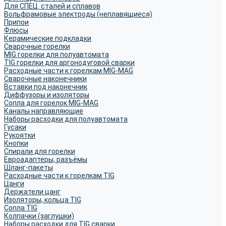
Для СПЕЦ. сталей и сплавов
Вольфрамовые электроды (неплавящиеся)
Припои
Флюсы
Керамические подкладки
Сварочные горелки
MIG горелки для полуавтомата
TIG горелки для аргонодуговой сварки
Расходные части к горелкам MIG-MAG
Сварочные наконечники
Вставки под наконечник
Диффузоры и изоляторы
Сопла для горелок MIG-MAG
Каналы направляющие
Наборы расходки для полуавтомата
Гусаки
Рукоятки
Кнопки
Спирали для горелки
Евроадаптеры, разъёмы
Шланг-пакеты
Расходные части к горелкам TIG
Цанги
Держатели цанг
Изоляторы, кольца TIG
Сопла TIG
Колпачки (заглушки)
Наборы расходки для TIG сварки