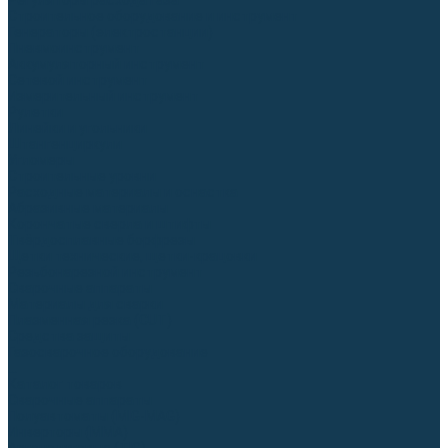
Регуляторы расхода газа
Строительное оборудование и инструмент
Генераторы (электростанции)
Пневмоинструмент
Аккумуляторный инструмент
Сетевой инструмент
Измерительный инструмент
Рулетки
Линейки и угольники
Штангенциркули
Угломеры
Строительные уровни
Расходные материалы и оснастка
Абразивные материалы
Корончатые сверла и штифты
Твёрдосплавные борфрезы
Щетки технические, щетки-крацовки
Резьбонарезной инструмент
Сварочные аппараты
Материалы для сварки
Плазменная резка (CUT)
Средства защиты
Газосварочное оборудование
...
Каталог товаров
Сварочные аппараты
Полуавтоматы (MIG-MAG)
Инверторы (MMA)