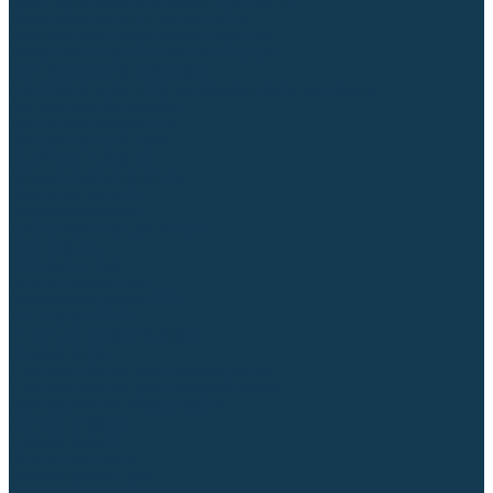
Приспособления для сварочных работ
Блоки жидкостного охлаждения
Тележки для сварочных аппаратов
Механизмы подачи и запчасти к ним
Дистанционное управление
Машинки для заточки вольфрамовых электродов
Автоматизация сварки
Вращатели сварочные
Центраторы для труб
Сварочные каретки
Промышленные роботы
Средства защиты
Сварочные маски
Краги, перчатки, руковицы
Спецодежда
Очки защитные
Палатки сварщика
Плазменная резка (CUT)
Источники (CUT)
Станки плазменной резки
Плазмотроны
Комплектующие для плазмотронов
Комплектующие для лазерной резки
Газосварочное оборудование
Газовые горелки
Газовые резаки
Лампы паяльные
Газовые редукторы