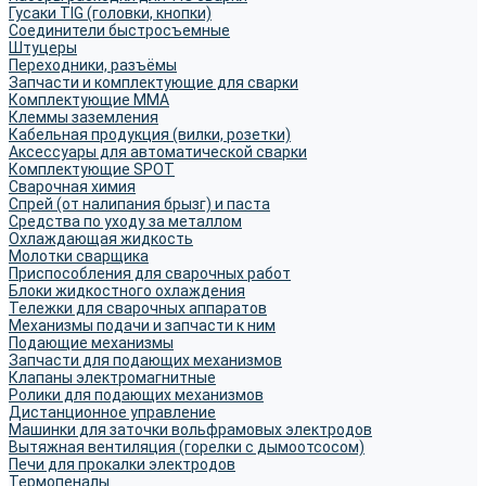
Гусаки TIG (головки, кнопки)
Соединители быстросъемные
Штуцеры
Переходники, разъёмы
Запчасти и комплектующие для сварки
Комплектующие ММА
Клеммы заземления
Кабельная продукция (вилки, розетки)
Аксессуары для автоматической сварки
Комплектующие SPOT
Сварочная химия
Спрей (от налипания брызг) и паста
Средства по уходу за металлом
Охлаждающая жидкость
Молотки сварщика
Приспособления для сварочных работ
Блоки жидкостного охлаждения
Тележки для сварочных аппаратов
Механизмы подачи и запчасти к ним
Подающие механизмы
Запчасти для подающих механизмов
Клапаны электромагнитные
Ролики для подающих механизмов
Дистанционное управление
Машинки для заточки вольфрамовых электродов
Вытяжная вентиляция (горелки с дымоотсосом)
Печи для прокалки электродов
Термопеналы