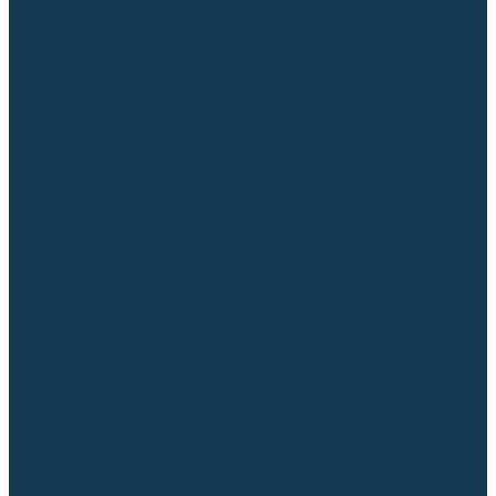
Аргонодуговые (TIG)
Выпрямители, реостаты
Точечная (SPOT)
Контактные
Автоматическая (SAW)
Генераторы и агрегаты для сварки
Лазерные
Материалы для сварочных работ
Сварочная проволока
Для УГЛЕРОДИСТЫХ сталей
Для НЕРЖАВЕЮЩИХ сталей
Для АЛЮМИНИЕВЫХ сплавов
Для МЕДНЫХ сплавов
Для СПЕЦ. сталей и сплавов
Самозащитная (порошковая)
Электроды
Для УГЛЕРОДИСТЫХ сталей
Для НЕРЖАВЕЮЩИХ сталей
Для АЛЮМИНИЕВЫХ сплавов
Для ЧУГУНА
Для НАПЛАВКИ
Для РЕЗКИ (угольные)
Для СПЕЦ. сталей и сплавов
Присадочные прутки
Для УГЛЕРОДИСТЫХ сталей
Для НЕРЖАВЕЮЩИХ сталей
Для АЛЮМИНИЕВЫХ сплавов
Для МЕДНЫХ сплавов