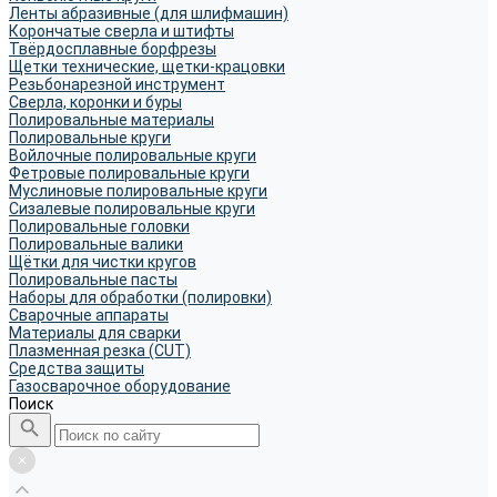
Ленты абразивные (для шлифмашин)
Корончатые сверла и штифты
Твёрдосплавные борфрезы
Щетки технические, щетки-крацовки
Резьбонарезной инструмент
Сверла, коронки и буры
Полировальные материалы
Полировальные круги
Войлочные полировальные круги
Фетровые полировальные круги
Муслиновые полировальные круги
Cизалевые полировальные круги
Полировальные головки
Полировальные валики
Щётки для чистки кругов
Полировальные пасты
Наборы для обработки (полировки)
Сварочные аппараты
Материалы для сварки
Плазменная резка (CUT)
Средства защиты
Газосварочное оборудование
Поиск