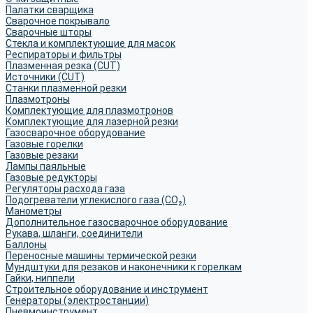
Палатки сварщика
Сварочное покрывало
Сварочные шторы
Стекла и комплектующие для масок
Респираторы и фильтры
Плазменная резка (CUT)
Источники (CUT)
Станки плазменной резки
Плазмотроны
Комплектующие для плазмотронов
Комплектующие для лазерной резки
Газосварочное оборудование
Газовые горелки
Газовые резаки
Лампы паяльные
Газовые редукторы
Регуляторы расхода газа
Подогреватели углекислого газа (CO₂)
Манометры
Дополнительное газосварочное оборудование
Рукава, шланги, соединители
Баллоны
Переносные машины термической резки
Мундштуки для резаков и наконечники к горелкам
Гайки, ниппели
Строительное оборудование и инструмент
Генераторы (электростанции)
Пневмоинструмент