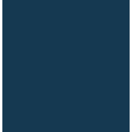
Торцовочные пилы
Пилы дисковые
Пусковые и зарядные устройства
Станки для заточки цепей
Станки сверлильные
Ленточнопильные станки
Стойки для инструмента
Измерительный инструмент
Рулетки
Линейки и угольники
Штангенциркули
Угломеры
Строительные уровни
Лазерные уровни
Лазерные дальномеры
Шаблоны сварщика
Разметка
Расходные материалы и оснастка
Абразивные материалы
Круги отрезные по металлу
Круги зачистные
Круги шлифовальные
Круги лепестковые торцевые
Доводочные круги
Валики шлифовальные
Фибровые диски и круги
Шлифовальные головки
Конволютные круги