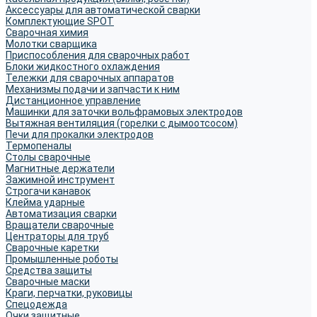
Аксессуары для автоматической сварки
Комплектующие SPOT
Сварочная химия
Молотки сварщика
Приспособления для сварочных работ
Блоки жидкостного охлаждения
Тележки для сварочных аппаратов
Механизмы подачи и запчасти к ним
Дистанционное управление
Машинки для заточки вольфрамовых электродов
Вытяжная вентиляция (горелки с дымоотсосом)
Печи для прокалки электродов
Термопеналы
Столы сварочные
Магнитные держатели
Зажимной инструмент
Строгачи канавок
Клейма ударные
Автоматизация сварки
Вращатели сварочные
Центраторы для труб
Сварочные каретки
Промышленные роботы
Средства защиты
Сварочные маски
Краги, перчатки, руковицы
Спецодежда
Очки защитные