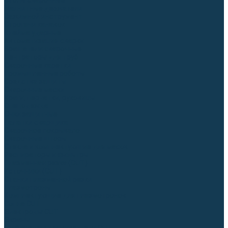
Столы сварочные
Магнитные держатели
Зажимной инструмент
Строгачи канавок
Клейма ударные
Автоматизация сварки
Вращатели сварочные
Центраторы для труб
Сварочные каретки
Промышленные роботы
Средства защиты
Сварочные маски
Краги, перчатки, руковицы
Спецодежда
Очки защитные
Палатки сварщика
Сварочное покрывало
Сварочные шторы
Стекла и комплектующие для масок
Респираторы и фильтры
Плазменная резка (CUT)
Источники (CUT)
Станки плазменной резки
Плазмотроны
Комплектующие для плазмотронов
Сопла CUT
Электроды CUT
Экраны