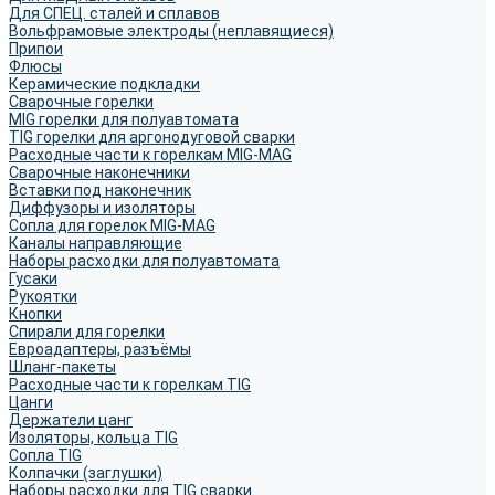
Для СПЕЦ. сталей и сплавов
Вольфрамовые электроды (неплавящиеся)
Припои
Флюсы
Керамические подкладки
Сварочные горелки
MIG горелки для полуавтомата
TIG горелки для аргонодуговой сварки
Расходные части к горелкам MIG-MAG
Сварочные наконечники
Вставки под наконечник
Диффузоры и изоляторы
Сопла для горелок MIG-MAG
Каналы направляющие
Наборы расходки для полуавтомата
Гусаки
Рукоятки
Кнопки
Спирали для горелки
Евроадаптеры, разъёмы
Шланг-пакеты
Расходные части к горелкам TIG
Цанги
Держатели цанг
Изоляторы, кольца TIG
Сопла TIG
Колпачки (заглушки)
Наборы расходки для TIG сварки