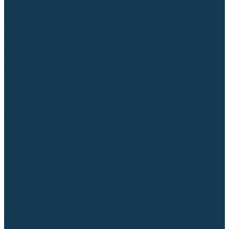
Диффузоры и завихрители CUT
Изоляторы, кольца уплотнительные
Насадки, кожухи, колпаки
Головы, основания плазмотронов
Корпусы, разъёмы
Шлейфы, кабеля
Наборы балеринок
Циркульные устройства
Комплектующие для лазерной резки
Газосварочное оборудование
Газовые горелки
Газовые резаки
Лампы паяльные
Газовые редукторы
Регуляторы расхода газа
Подогреватели углекислого газа (CO₂)
Манометры
Дополнительное газосварочное оборудование
Рукава, шланги, соединители
Баллоны
Переносные машины термической резки
Мундштуки для резаков и наконечники к горелкам
Гайки, ниппели
Строительное оборудование и инструмент
Генераторы (электростанции)
Бензиновые
Дизельные
Инверторные