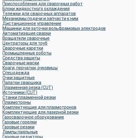
Приспособления для сварочных работ
Блоки жидкостного охлаждения
Тележки для сварочных аппаратов
Механизмы подачи и запчасти к ним
Дистанционное управление
Машинки для заточки вольфрамовых электродов
Автоматизация сварки
Вращатели сварочные
Центраторы для труб
Сварочные каретки
Промышленные роботы
Средства защиты
Сварочные маски
Краги, перчатки, руковицы
Спецодежда
Очки защитные
Палатки сварщика
Плазменная резка (CUT)
Источники (CUT)
Станки плазменной резки
Плазмотроны
Комплектующие для плазмотронов
Комплектующие для лазерной резки
Газосварочное оборудование
Газовые горелки
Газовые резаки
Лампы паяльные
Газовые редукторы