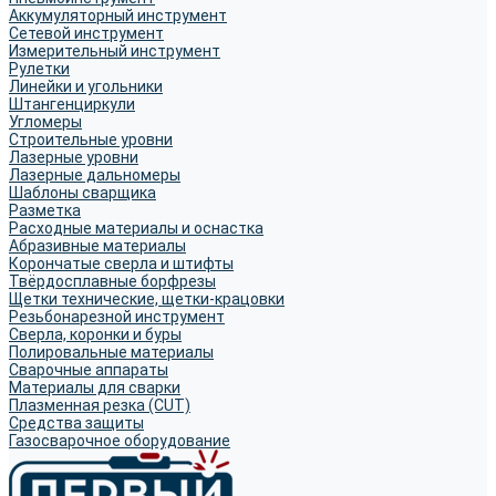
Аккумуляторный инструмент
Сетевой инструмент
Измерительный инструмент
Рулетки
Линейки и угольники
Штангенциркули
Угломеры
Строительные уровни
Лазерные уровни
Лазерные дальномеры
Шаблоны сварщика
Разметка
Расходные материалы и оснастка
Абразивные материалы
Корончатые сверла и штифты
Твёрдосплавные борфрезы
Щетки технические, щетки-крацовки
Резьбонарезной инструмент
Сверла, коронки и буры
Полировальные материалы
Сварочные аппараты
Материалы для сварки
Плазменная резка (CUT)
Средства защиты
Газосварочное оборудование