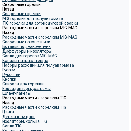
Сварочные горелки
Назад
Сварочные горелки
MIG горелки для полуавтомата
TIG горелки для аргонодуговой сварки
Расходные части к горелкам MIG-MAG
Назад
Расходные части к горелкам MIG-MAG
Сварочные наконечники
Вставки под наконечник
Диффузоры и изоляторы
Сопла для горелок MIG-MAG
Каналы направляющие
Наборы расходки для полуавтомата
Гусаки
Рукоятки
Кнопки
Спирали для горелки
Евроадаптеры, разъёмы
Шланг-пакеты
Расходные части к горелкам TIG
Назад
Расходные части к горелкам TIG
Цанги
Держатели цанг
Изоляторы, кольца TIG
Сопла TIG
Колпачки (заглушки)