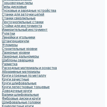
Торцовочные пилы
Пилы дисковые
Пусковые и зарядные устройства
Станки для заточки цепей
Станки сверлильные
Ленточнопильные станки
Стойки для инструмента
Измерительный инструмент
Рулетки
Линейки и угольники
Штангенциркули
Угломеры
Строительные уровни
Лазерные уровни
Лазерные дальномеры
Шаблоны сварщика
Разметка
Расходные материалы и оснастка
Абразивные материалы
Круги отрезные по металлу
Круги зачистные
Круги шлифовальные
Круги лепестковые торцевые
Доводочные круги
Валики шлифовальные
Фибровые диски и круги
Шлифовальные головки
Конволютные круги