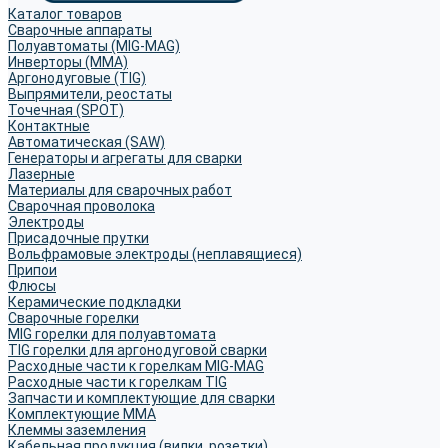
Каталог товаров
Сварочные аппараты
Полуавтоматы (MIG-MAG)
Инверторы (MMA)
Аргонодуговые (TIG)
Выпрямители, реостаты
Точечная (SPOT)
Контактные
Автоматическая (SAW)
Генераторы и агрегаты для сварки
Лазерные
Материалы для сварочных работ
Сварочная проволока
Электроды
Присадочные прутки
Вольфрамовые электроды (неплавящиеся)
Припои
Флюсы
Керамические подкладки
Сварочные горелки
MIG горелки для полуавтомата
TIG горелки для аргонодуговой сварки
Расходные части к горелкам MIG-MAG
Расходные части к горелкам TIG
Запчасти и комплектующие для сварки
Комплектующие ММА
Клеммы заземления
Кабельная продукция (вилки, розетки)