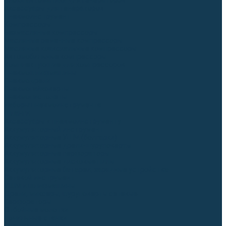
Блоки автоматики для генераторов
Аксессуары для генераторов
Пневмоинструмент
Компрессоры
Безмасляные компрессоры
Масляные ременные компрессоры
Масляные коаксиальные компрессоры
Автомобильные компрессоры
Комплектующие для компрессоров
Пневмошлифмашины
Пневмодрели
Пневмогайковерты
Пневмопистолеты
Наборы пневмоинструмента
Шланги
Аксессуары к пневмоинструменту
Аккумуляторный инструмент
Аккумуляторные УШМ (болгарки)
Аккумуляторные дрели-шуруповерты
Аккумуляторные перфораторы
Аккумуляторные дисковые пилы
Аккумуляторные батареи, зарядные устройства
Сетевой инструмент
УШМ и шлифмашины
Дрели, миксеры, шуруповерты сетевые
Перфораторы
Отбойные молотки
Точильные станки