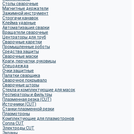
Столы сварочные
Магнитные держатели
Зажимной инструмент
Строгачи канавок
Клейма ударные
Автоматизация сварки
Вращатели сварочные
Центраторы для труб
Сварочные каретки
Промышленные роботы
Средства защиты
Сварочные маски
Краги, перчатки, руковицы
Спецодежда
Очки защитные
Палатки сварщика
Сварочное покрывало
Сварочные шторы
Стекла и комплектующие для масок
Респираторы и фильтры
Плазменная резка (CUT)
Источники (CUT)
Станки плазменной резки
Плазмотроны
Комплектующие для плазмотронов
Сопла CUT
Электроды CUT
Экраны