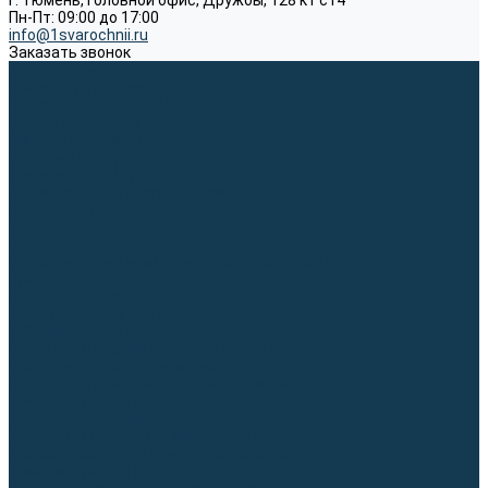
г. Тюмень, Головной офис, Дружбы, 128 к1 ст4
Пн-Пт: 09:00 до 17:00
info@1svarochnii.ru
Заказать звонок
Каталог товаров
Сварочные аппараты
Полуавтоматы (MIG-MAG)
Инверторы (MMA)
Аргонодуговые (TIG)
Выпрямители, реостаты
Точечная (SPOT)
Материалы для сварочных работ
Сварочная проволока
Электроды
Присадочные прутки
Вольфрамовые электроды (неплавящиеся)
Припои
Сварочные горелки
MIG горелки для полуавтомата
TIG горелки для аргонодуговой сварки
Расходные части к горелкам MIG-MAG
Расходные части к горелкам TIG
Запчасти и комплектующие для сварки
Комплектующие ММА
Клеммы заземления
Кабельная продукция (вилки, розетки)
Аксессуары для автоматической сварки
Комплектующие SPOT