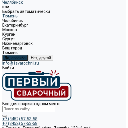
Челябинск
или
Выбрать автоматически
Тюмень
Челябинск
Екатеринбург
Москва
Курган
Сургут
Нижневартовск
Ваш город
Тюмень
Да, спасибо
Нет, другой
info@1svarochnii.ru
Войти
Всё для сварки в одном месте
+7 (3452) 57-53-58
+7 (3452) 57-53-58