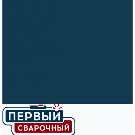
Ленты абразивные (для шлифмашин)
Корончатые сверла и штифты
Твёрдосплавные борфрезы
Щетки технические, щетки-крацовки
Резьбонарезной инструмент
Сверла, коронки и буры
Полировальные материалы
Полировальные круги
Войлочные полировальные круги
Фетровые полировальные круги
Муслиновые полировальные круги
Cизалевые полировальные круги
Полировальные головки
Полировальные валики
Щётки для чистки кругов
Полировальные пасты
Наборы для обработки (полировки)
Сварочные аппараты
Материалы для сварки
Плазменная резка (CUT)
Средства защиты
Газосварочное оборудование