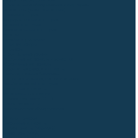
Регуляторы расхода газа
Строительное оборудование и инструмент
Генераторы (электростанции)
Пневмоинструмент
Аккумуляторный инструмент
Сетевой инструмент
Измерительный инструмент
Рулетки
Линейки и угольники
Штангенциркули
Угломеры
Строительные уровни
Расходные материалы и оснастка
Абразивные материалы
Корончатые сверла и штифты
Твёрдосплавные борфрезы
Щетки технические, щетки-крацовки
Резьбонарезной инструмент
Сварочные аппараты
Материалы для сварки
Плазменная резка (CUT)
Средства защиты
Газосварочное оборудование
...
Каталог товаров
Сварочные аппараты
Полуавтоматы (MIG-MAG)
Инверторы (MMA)