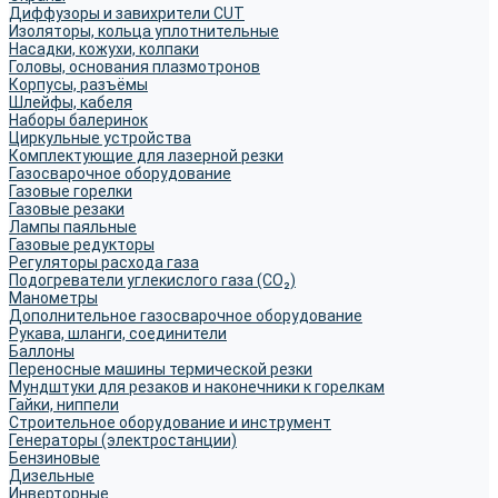
Диффузоры и завихрители CUT
Изоляторы, кольца уплотнительные
Насадки, кожухи, колпаки
Головы, основания плазмотронов
Корпусы, разъёмы
Шлейфы, кабеля
Наборы балеринок
Циркульные устройства
Комплектующие для лазерной резки
Газосварочное оборудование
Газовые горелки
Газовые резаки
Лампы паяльные
Газовые редукторы
Регуляторы расхода газа
Подогреватели углекислого газа (CO₂)
Манометры
Дополнительное газосварочное оборудование
Рукава, шланги, соединители
Баллоны
Переносные машины термической резки
Мундштуки для резаков и наконечники к горелкам
Гайки, ниппели
Строительное оборудование и инструмент
Генераторы (электростанции)
Бензиновые
Дизельные
Инверторные