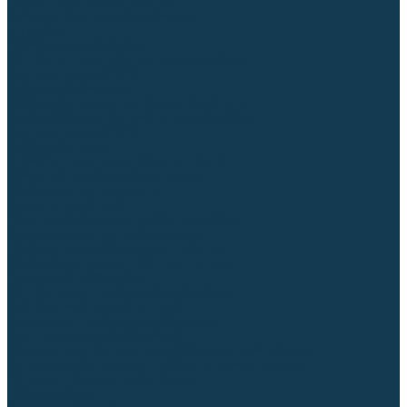
Гусаки TIG (головки, кнопки)
Соединители быстросъемные
Штуцеры
Переходники, разъёмы
Запчасти и комплектующие для сварки
Комплектующие ММА
Клеммы заземления
Кабельная продукция (вилки, розетки)
Аксессуары для автоматической сварки
Комплектующие SPOT
Сварочная химия
Спрей (от налипания брызг) и паста
Средства по уходу за металлом
Охлаждающая жидкость
Молотки сварщика
Приспособления для сварочных работ
Блоки жидкостного охлаждения
Тележки для сварочных аппаратов
Механизмы подачи и запчасти к ним
Подающие механизмы
Запчасти для подающих механизмов
Клапаны электромагнитные
Ролики для подающих механизмов
Дистанционное управление
Машинки для заточки вольфрамовых электродов
Вытяжная вентиляция (горелки с дымоотсосом)
Печи для прокалки электродов
Термопеналы