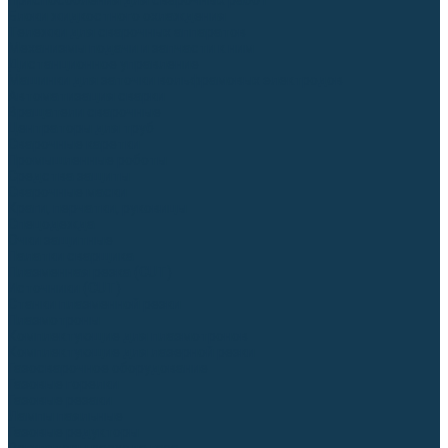
Приспособления для сварочных работ
Блоки жидкостного охлаждения
Тележки для сварочных аппаратов
Механизмы подачи и запчасти к ним
Дистанционное управление
Машинки для заточки вольфрамовых электродов
Автоматизация сварки
Вращатели сварочные
Центраторы для труб
Сварочные каретки
Промышленные роботы
Средства защиты
Сварочные маски
Краги, перчатки, руковицы
Спецодежда
Очки защитные
Палатки сварщика
Плазменная резка (CUT)
Источники (CUT)
Станки плазменной резки
Плазмотроны
Комплектующие для плазмотронов
Комплектующие для лазерной резки
Газосварочное оборудование
Газовые горелки
Газовые резаки
Лампы паяльные
Газовые редукторы