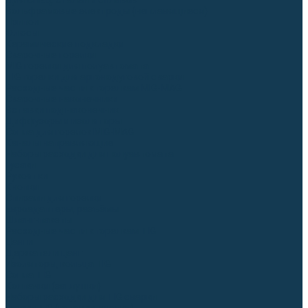
Для СПЕЦ. сталей и сплавов
Вольфрамовые электроды (неплавящиеся)
Припои
Флюсы
Керамические подкладки
Сварочные горелки
MIG горелки для полуавтомата
TIG горелки для аргонодуговой сварки
Расходные части к горелкам MIG-MAG
Сварочные наконечники
Вставки под наконечник
Диффузоры и изоляторы
Сопла для горелок MIG-MAG
Каналы направляющие
Наборы расходки для полуавтомата
Гусаки
Рукоятки
Кнопки
Спирали для горелки
Евроадаптеры, разъёмы
Шланг-пакеты
Расходные части к горелкам TIG
Цанги
Держатели цанг
Изоляторы, кольца TIG
Сопла TIG
Колпачки (заглушки)
Наборы расходки для TIG сварки