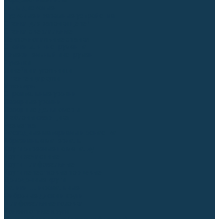
Торцовочные пилы
Пилы дисковые
Пусковые и зарядные устройства
Станки для заточки цепей
Станки сверлильные
Ленточнопильные станки
Стойки для инструмента
Измерительный инструмент
Рулетки
Линейки и угольники
Штангенциркули
Угломеры
Строительные уровни
Лазерные уровни
Лазерные дальномеры
Шаблоны сварщика
Разметка
Расходные материалы и оснастка
Абразивные материалы
Круги отрезные по металлу
Круги зачистные
Круги шлифовальные
Круги лепестковые торцевые
Доводочные круги
Валики шлифовальные
Фибровые диски и круги
Шлифовальные головки
Конволютные круги