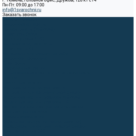
г. Тюмень, Головной офис, Дружбы, 128 к1 ст4
Пн-Пт: 09:00 до 17:00
info@1svarochnii.ru
Заказать звонок
Каталог товаров
Сварочные аппараты
Полуавтоматы (MIG-MAG)
Инверторы (MMA)
Аргонодуговые (TIG)
Выпрямители, реостаты
Точечная (SPOT)
Материалы для сварочных работ
Сварочная проволока
Электроды
Присадочные прутки
Вольфрамовые электроды (неплавящиеся)
Припои
Сварочные горелки
MIG горелки для полуавтомата
TIG горелки для аргонодуговой сварки
Расходные части к горелкам MIG-MAG
Расходные части к горелкам TIG
Запчасти и комплектующие для сварки
Комплектующие ММА
Клеммы заземления
Кабельная продукция (вилки, розетки)
Аксессуары для автоматической сварки
Комплектующие SPOT