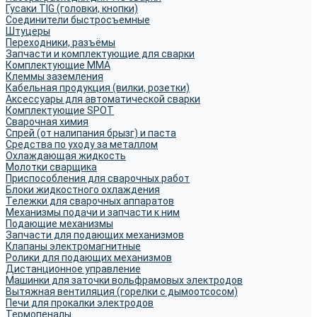
Гусаки TIG (головки, кнопки)
Соединители быстросъемные
Штуцеры
Переходники, разъёмы
Запчасти и комплектующие для сварки
Комплектующие ММА
Клеммы заземления
Кабельная продукция (вилки, розетки)
Аксессуары для автоматической сварки
Комплектующие SPOT
Сварочная химия
Спрей (от налипания брызг) и паста
Средства по уходу за металлом
Охлаждающая жидкость
Молотки сварщика
Приспособления для сварочных работ
Блоки жидкостного охлаждения
Тележки для сварочных аппаратов
Механизмы подачи и запчасти к ним
Подающие механизмы
Запчасти для подающих механизмов
Клапаны электромагнитные
Ролики для подающих механизмов
Дистанционное управление
Машинки для заточки вольфрамовых электродов
Вытяжная вентиляция (горелки с дымоотсосом)
Печи для прокалки электродов
Термопеналы