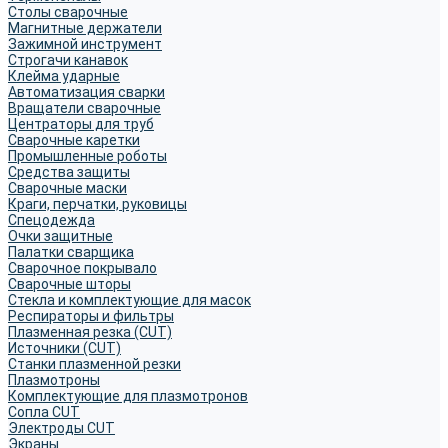
Столы сварочные
Магнитные держатели
Зажимной инструмент
Строгачи канавок
Клейма ударные
Автоматизация сварки
Вращатели сварочные
Центраторы для труб
Сварочные каретки
Промышленные роботы
Средства защиты
Сварочные маски
Краги, перчатки, руковицы
Спецодежда
Очки защитные
Палатки сварщика
Сварочное покрывало
Сварочные шторы
Стекла и комплектующие для масок
Респираторы и фильтры
Плазменная резка (CUT)
Источники (CUT)
Станки плазменной резки
Плазмотроны
Комплектующие для плазмотронов
Сопла CUT
Электроды CUT
Экраны