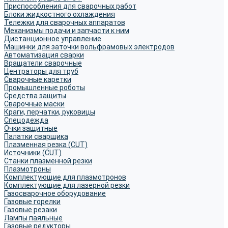
Приспособления для сварочных работ
Блоки жидкостного охлаждения
Тележки для сварочных аппаратов
Механизмы подачи и запчасти к ним
Дистанционное управление
Машинки для заточки вольфрамовых электродов
Автоматизация сварки
Вращатели сварочные
Центраторы для труб
Сварочные каретки
Промышленные роботы
Средства защиты
Сварочные маски
Краги, перчатки, руковицы
Спецодежда
Очки защитные
Палатки сварщика
Плазменная резка (CUT)
Источники (CUT)
Станки плазменной резки
Плазмотроны
Комплектующие для плазмотронов
Комплектующие для лазерной резки
Газосварочное оборудование
Газовые горелки
Газовые резаки
Лампы паяльные
Газовые редукторы