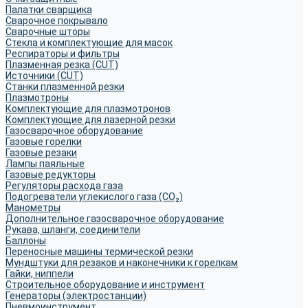
Палатки сварщика
Сварочное покрывало
Сварочные шторы
Стекла и комплектующие для масок
Респираторы и фильтры
Плазменная резка (CUT)
Источники (CUT)
Станки плазменной резки
Плазмотроны
Комплектующие для плазмотронов
Комплектующие для лазерной резки
Газосварочное оборудование
Газовые горелки
Газовые резаки
Лампы паяльные
Газовые редукторы
Регуляторы расхода газа
Подогреватели углекислого газа (CO₂)
Манометры
Дополнительное газосварочное оборудование
Рукава, шланги, соединители
Баллоны
Переносные машины термической резки
Мундштуки для резаков и наконечники к горелкам
Гайки, ниппели
Строительное оборудование и инструмент
Генераторы (электростанции)
Пневмоинструмент