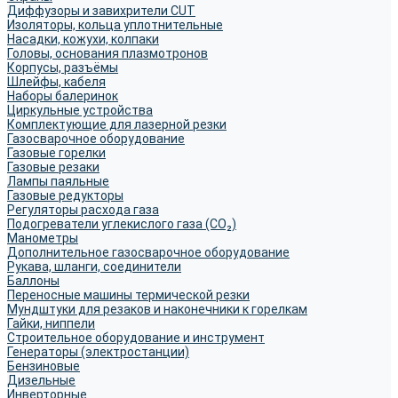
Диффузоры и завихрители CUT
Изоляторы, кольца уплотнительные
Насадки, кожухи, колпаки
Головы, основания плазмотронов
Корпусы, разъёмы
Шлейфы, кабеля
Наборы балеринок
Циркульные устройства
Комплектующие для лазерной резки
Газосварочное оборудование
Газовые горелки
Газовые резаки
Лампы паяльные
Газовые редукторы
Регуляторы расхода газа
Подогреватели углекислого газа (CO₂)
Манометры
Дополнительное газосварочное оборудование
Рукава, шланги, соединители
Баллоны
Переносные машины термической резки
Мундштуки для резаков и наконечники к горелкам
Гайки, ниппели
Строительное оборудование и инструмент
Генераторы (электростанции)
Бензиновые
Дизельные
Инверторные