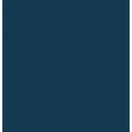
Приспособления для сварочных работ
Блоки жидкостного охлаждения
Тележки для сварочных аппаратов
Механизмы подачи и запчасти к ним
Дистанционное управление
Машинки для заточки вольфрамовых электродов
Автоматизация сварки
Вращатели сварочные
Центраторы для труб
Сварочные каретки
Промышленные роботы
Средства защиты
Сварочные маски
Краги, перчатки, руковицы
Спецодежда
Очки защитные
Палатки сварщика
Плазменная резка (CUT)
Источники (CUT)
Станки плазменной резки
Плазмотроны
Комплектующие для плазмотронов
Комплектующие для лазерной резки
Газосварочное оборудование
Газовые горелки
Газовые резаки
Лампы паяльные
Газовые редукторы