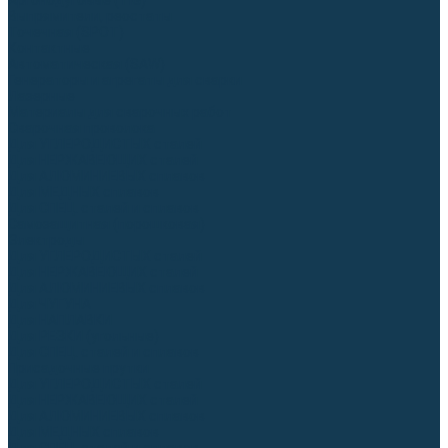
Аргонодуговые (TIG)
Выпрямители, реостаты
Точечная (SPOT)
Контактные
Автоматическая (SAW)
Генераторы и агрегаты для сварки
Лазерные
Материалы для сварочных работ
Сварочная проволока
Для УГЛЕРОДИСТЫХ сталей
Для НЕРЖАВЕЮЩИХ сталей
Для АЛЮМИНИЕВЫХ сплавов
Для МЕДНЫХ сплавов
Для СПЕЦ. сталей и сплавов
Самозащитная (порошковая)
Электроды
Для УГЛЕРОДИСТЫХ сталей
Для НЕРЖАВЕЮЩИХ сталей
Для АЛЮМИНИЕВЫХ сплавов
Для ЧУГУНА
Для НАПЛАВКИ
Для РЕЗКИ (угольные)
Для СПЕЦ. сталей и сплавов
Присадочные прутки
Для УГЛЕРОДИСТЫХ сталей
Для НЕРЖАВЕЮЩИХ сталей
Для АЛЮМИНИЕВЫХ сплавов
Для МЕДНЫХ сплавов