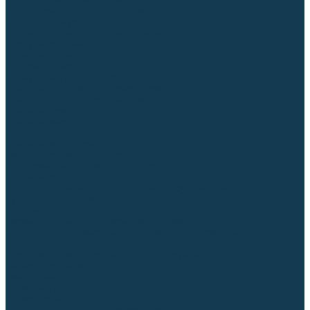
Диффузоры и завихрители CUT
Изоляторы, кольца уплотнительные
Насадки, кожухи, колпаки
Головы, основания плазмотронов
Корпусы, разъёмы
Шлейфы, кабеля
Наборы балеринок
Циркульные устройства
Комплектующие для лазерной резки
Газосварочное оборудование
Газовые горелки
Газовые резаки
Лампы паяльные
Газовые редукторы
Регуляторы расхода газа
Подогреватели углекислого газа (CO₂)
Манометры
Дополнительное газосварочное оборудование
Рукава, шланги, соединители
Баллоны
Переносные машины термической резки
Мундштуки для резаков и наконечники к горелкам
Гайки, ниппели
Строительное оборудование и инструмент
Генераторы (электростанции)
Бензиновые
Дизельные
Инверторные