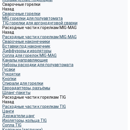
Сварочные горелки
Назад
Сварочные горелки
MIG горелки для полуавтомата
TIG горелки для аргонодуговой сварки
Расходные части к горелкам MIG-MAG
Назад
Расходные части к горелкам MIG-MAG
Сварочные наконечники
Вставки под наконечник
Диффузоры и изоляторы
Сопла для горелок MIG-MAG
Каналы направляющие
Наборы расходки для полуавтомата
Гусаки
Рукоятки
Кнопки
Спирали для горелки
Евроадаптеры, разъёмы
Шланг-пакеты
Расходные части к горелкам TIG
Назад
Расходные части к горелкам TIG
Цанги
Держатели цанг
Изоляторы, кольца TIG
Сопла TIG
Колпачки (заглушки)