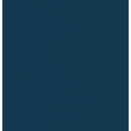
Блоки автоматики для генераторов
Аксессуары для генераторов
Пневмоинструмент
Компрессоры
Безмасляные компрессоры
Масляные ременные компрессоры
Масляные коаксиальные компрессоры
Автомобильные компрессоры
Комплектующие для компрессоров
Пневмошлифмашины
Пневмодрели
Пневмогайковерты
Пневмопистолеты
Наборы пневмоинструмента
Шланги
Аксессуары к пневмоинструменту
Аккумуляторный инструмент
Аккумуляторные УШМ (болгарки)
Аккумуляторные дрели-шуруповерты
Аккумуляторные перфораторы
Аккумуляторные дисковые пилы
Аккумуляторные батареи, зарядные устройства
Сетевой инструмент
УШМ и шлифмашины
Дрели, миксеры, шуруповерты сетевые
Перфораторы
Отбойные молотки
Точильные станки