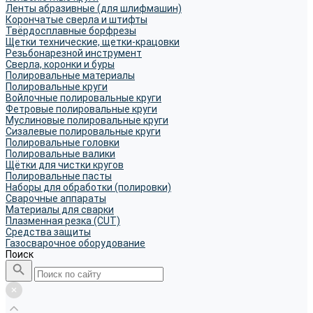
Ленты абразивные (для шлифмашин)
Корончатые сверла и штифты
Твёрдосплавные борфрезы
Щетки технические, щетки-крацовки
Резьбонарезной инструмент
Сверла, коронки и буры
Полировальные материалы
Полировальные круги
Войлочные полировальные круги
Фетровые полировальные круги
Муслиновые полировальные круги
Cизалевые полировальные круги
Полировальные головки
Полировальные валики
Щётки для чистки кругов
Полировальные пасты
Наборы для обработки (полировки)
Сварочные аппараты
Материалы для сварки
Плазменная резка (CUT)
Средства защиты
Газосварочное оборудование
Поиск