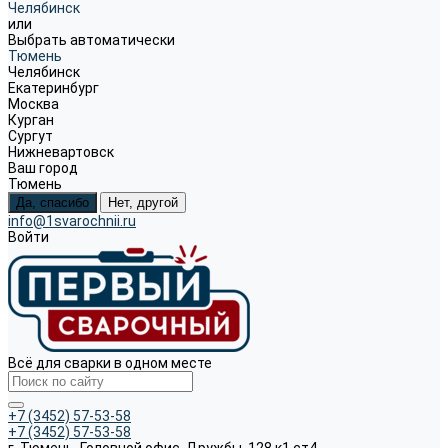
Челябинск
или
Выбрать автоматически
Тюмень
Челябинск
Екатеринбург
Москва
Курган
Сургут
Нижневартовск
Ваш город
Тюмень
Да, спасибо
Нет, другой
info@1svarochnii.ru
Войти
Всё для сварки в одном месте
+7 (3452) 57-53-58
+7 (3452) 57-53-58