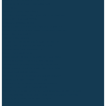
Гусаки TIG (головки, кнопки)
Соединители быстросъемные
Штуцеры
Переходники, разъёмы
Запчасти и комплектующие для сварки
Комплектующие ММА
Клеммы заземления
Кабельная продукция (вилки, розетки)
Аксессуары для автоматической сварки
Комплектующие SPOT
Сварочная химия
Спрей (от налипания брызг) и паста
Средства по уходу за металлом
Охлаждающая жидкость
Молотки сварщика
Приспособления для сварочных работ
Блоки жидкостного охлаждения
Тележки для сварочных аппаратов
Механизмы подачи и запчасти к ним
Подающие механизмы
Запчасти для подающих механизмов
Клапаны электромагнитные
Ролики для подающих механизмов
Дистанционное управление
Машинки для заточки вольфрамовых электродов
Вытяжная вентиляция (горелки с дымоотсосом)
Печи для прокалки электродов
Термопеналы