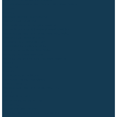
Для СПЕЦ. сталей и сплавов
Вольфрамовые электроды (неплавящиеся)
Припои
Флюсы
Керамические подкладки
Сварочные горелки
MIG горелки для полуавтомата
TIG горелки для аргонодуговой сварки
Расходные части к горелкам MIG-MAG
Сварочные наконечники
Вставки под наконечник
Диффузоры и изоляторы
Сопла для горелок MIG-MAG
Каналы направляющие
Наборы расходки для полуавтомата
Гусаки
Рукоятки
Кнопки
Спирали для горелки
Евроадаптеры, разъёмы
Шланг-пакеты
Расходные части к горелкам TIG
Цанги
Держатели цанг
Изоляторы, кольца TIG
Сопла TIG
Колпачки (заглушки)
Наборы расходки для TIG сварки