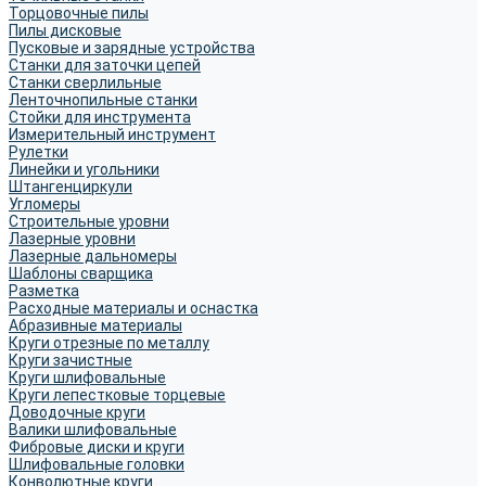
Торцовочные пилы
Пилы дисковые
Пусковые и зарядные устройства
Станки для заточки цепей
Станки сверлильные
Ленточнопильные станки
Стойки для инструмента
Измерительный инструмент
Рулетки
Линейки и угольники
Штангенциркули
Угломеры
Строительные уровни
Лазерные уровни
Лазерные дальномеры
Шаблоны сварщика
Разметка
Расходные материалы и оснастка
Абразивные материалы
Круги отрезные по металлу
Круги зачистные
Круги шлифовальные
Круги лепестковые торцевые
Доводочные круги
Валики шлифовальные
Фибровые диски и круги
Шлифовальные головки
Конволютные круги