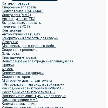
Каталог товаров
Сварочные аппараты
Полуавтоматы (MIG-MAG)
Инверторы (MMA)
Аргонодуговые (TIG)
Выпрямители, реостаты
Точечная (SPOT)
Контактные
Автоматическая (SAW)
Генераторы и агрегаты для сварки
Лазерные
Материалы для сварочных работ
Сварочная проволока
Электроды
Присадочные прутки
Вольфрамовые электроды (неплавящиеся)
Припои
Флюсы
Керамические подкладки
Сварочные горелки
MIG горелки для полуавтомата
TIG горелки для аргонодуговой сварки
Расходные части к горелкам MIG-MAG
Расходные части к горелкам TIG
Запчасти и комплектующие для сварки
Комплектующие ММА
Клеммы заземления
Кабельная продукция (вилки, розетки)