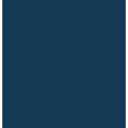
Столы сварочные
Магнитные держатели
Зажимной инструмент
Строгачи канавок
Клейма ударные
Автоматизация сварки
Вращатели сварочные
Центраторы для труб
Сварочные каретки
Промышленные роботы
Средства защиты
Сварочные маски
Краги, перчатки, руковицы
Спецодежда
Очки защитные
Палатки сварщика
Сварочное покрывало
Сварочные шторы
Стекла и комплектующие для масок
Респираторы и фильтры
Плазменная резка (CUT)
Источники (CUT)
Станки плазменной резки
Плазмотроны
Комплектующие для плазмотронов
Сопла CUT
Электроды CUT
Экраны