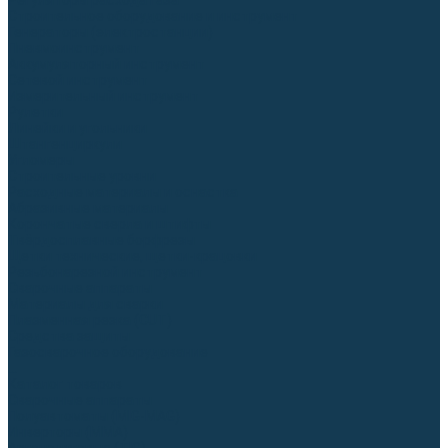
Регуляторы расхода газа
Строительное оборудование и инструмент
Генераторы (электростанции)
Пневмоинструмент
Аккумуляторный инструмент
Сетевой инструмент
Измерительный инструмент
Рулетки
Линейки и угольники
Штангенциркули
Угломеры
Строительные уровни
Расходные материалы и оснастка
Абразивные материалы
Корончатые сверла и штифты
Твёрдосплавные борфрезы
Щетки технические, щетки-крацовки
Резьбонарезной инструмент
Сварочные аппараты
Материалы для сварки
Плазменная резка (CUT)
Средства защиты
Газосварочное оборудование
...
Каталог товаров
Сварочные аппараты
Полуавтоматы (MIG-MAG)
Инверторы (MMA)