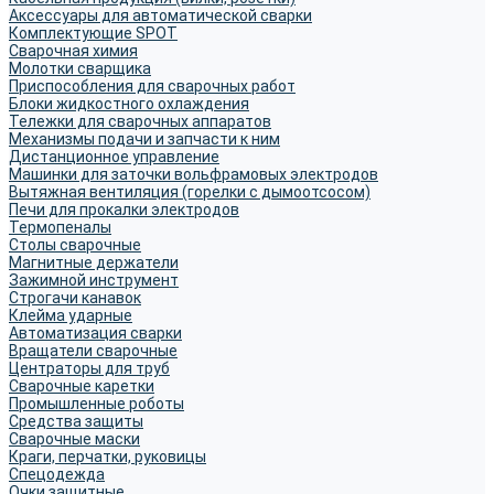
Аксессуары для автоматической сварки
Комплектующие SPOT
Сварочная химия
Молотки сварщика
Приспособления для сварочных работ
Блоки жидкостного охлаждения
Тележки для сварочных аппаратов
Механизмы подачи и запчасти к ним
Дистанционное управление
Машинки для заточки вольфрамовых электродов
Вытяжная вентиляция (горелки с дымоотсосом)
Печи для прокалки электродов
Термопеналы
Столы сварочные
Магнитные держатели
Зажимной инструмент
Строгачи канавок
Клейма ударные
Автоматизация сварки
Вращатели сварочные
Центраторы для труб
Сварочные каретки
Промышленные роботы
Средства защиты
Сварочные маски
Краги, перчатки, руковицы
Спецодежда
Очки защитные