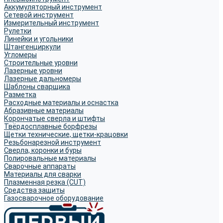
Аккумуляторный инструмент
Сетевой инструмент
Измерительный инструмент
Рулетки
Линейки и угольники
Штангенциркули
Угломеры
Строительные уровни
Лазерные уровни
Лазерные дальномеры
Шаблоны сварщика
Разметка
Расходные материалы и оснастка
Абразивные материалы
Корончатые сверла и штифты
Твёрдосплавные борфрезы
Щетки технические, щетки-крацовки
Резьбонарезной инструмент
Сверла, коронки и буры
Полировальные материалы
Сварочные аппараты
Материалы для сварки
Плазменная резка (CUT)
Средства защиты
Газосварочное оборудование