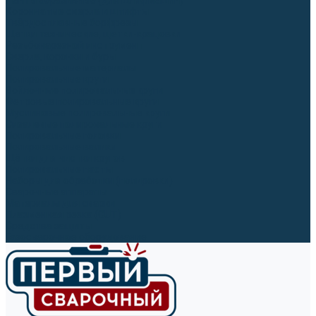
Ленты абразивные (для шлифмашин)
Корончатые сверла и штифты
Твёрдосплавные борфрезы
Щетки технические, щетки-крацовки
Резьбонарезной инструмент
Сверла, коронки и буры
Полировальные материалы
Полировальные круги
Войлочные полировальные круги
Фетровые полировальные круги
Муслиновые полировальные круги
Cизалевые полировальные круги
Полировальные головки
Полировальные валики
Щётки для чистки кругов
Полировальные пасты
Наборы для обработки (полировки)
Сварочные аппараты
Материалы для сварки
Плазменная резка (CUT)
Средства защиты
Газосварочное оборудование