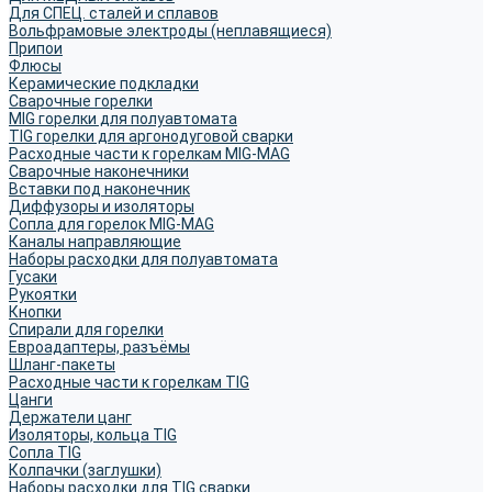
Для СПЕЦ. сталей и сплавов
Вольфрамовые электроды (неплавящиеся)
Припои
Флюсы
Керамические подкладки
Сварочные горелки
MIG горелки для полуавтомата
TIG горелки для аргонодуговой сварки
Расходные части к горелкам MIG-MAG
Сварочные наконечники
Вставки под наконечник
Диффузоры и изоляторы
Сопла для горелок MIG-MAG
Каналы направляющие
Наборы расходки для полуавтомата
Гусаки
Рукоятки
Кнопки
Спирали для горелки
Евроадаптеры, разъёмы
Шланг-пакеты
Расходные части к горелкам TIG
Цанги
Держатели цанг
Изоляторы, кольца TIG
Сопла TIG
Колпачки (заглушки)
Наборы расходки для TIG сварки