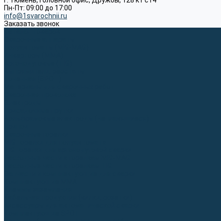
г. Тюмень, Головной офис, Дружбы, 128 к1 ст4
Пн-Пт: 09:00 до 17:00
info@1svarochnii.ru
Заказать звонок
Каталог товаров
Сварочные аппараты
Полуавтоматы (MIG-MAG)
Инверторы (MMA)
Аргонодуговые (TIG)
Выпрямители, реостаты
Точечная (SPOT)
Материалы для сварочных работ
Сварочная проволока
Электроды
Присадочные прутки
Вольфрамовые электроды (неплавящиеся)
Припои
Сварочные горелки
MIG горелки для полуавтомата
TIG горелки для аргонодуговой сварки
Расходные части к горелкам MIG-MAG
Расходные части к горелкам TIG
Запчасти и комплектующие для сварки
Комплектующие ММА
Клеммы заземления
Кабельная продукция (вилки, розетки)
Аксессуары для автоматической сварки
Комплектующие SPOT