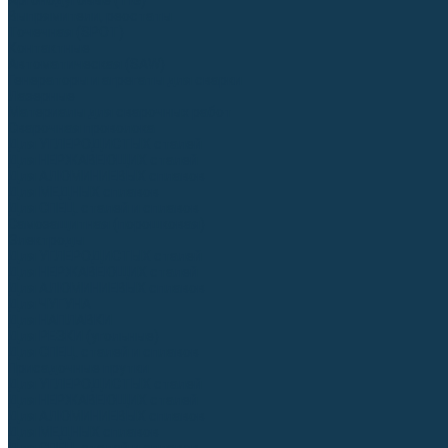
Аргонодуговые (TIG)
Выпрямители, реостаты
Точечная (SPOT)
Контактные
Автоматическая (SAW)
Генераторы и агрегаты для сварки
Лазерные
Материалы для сварочных работ
Сварочная проволока
Для УГЛЕРОДИСТЫХ сталей
Для НЕРЖАВЕЮЩИХ сталей
Для АЛЮМИНИЕВЫХ сплавов
Для МЕДНЫХ сплавов
Для СПЕЦ. сталей и сплавов
Самозащитная (порошковая)
Электроды
Для УГЛЕРОДИСТЫХ сталей
Для НЕРЖАВЕЮЩИХ сталей
Для АЛЮМИНИЕВЫХ сплавов
Для ЧУГУНА
Для НАПЛАВКИ
Для РЕЗКИ (угольные)
Для СПЕЦ. сталей и сплавов
Присадочные прутки
Для УГЛЕРОДИСТЫХ сталей
Для НЕРЖАВЕЮЩИХ сталей
Для АЛЮМИНИЕВЫХ сплавов
Для МЕДНЫХ сплавов