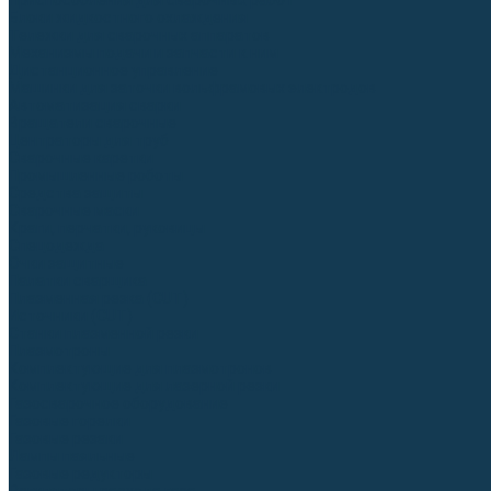
Приспособления для сварочных работ
Блоки жидкостного охлаждения
Тележки для сварочных аппаратов
Механизмы подачи и запчасти к ним
Дистанционное управление
Машинки для заточки вольфрамовых электродов
Автоматизация сварки
Вращатели сварочные
Центраторы для труб
Сварочные каретки
Промышленные роботы
Средства защиты
Сварочные маски
Краги, перчатки, руковицы
Спецодежда
Очки защитные
Палатки сварщика
Плазменная резка (CUT)
Источники (CUT)
Станки плазменной резки
Плазмотроны
Комплектующие для плазмотронов
Комплектующие для лазерной резки
Газосварочное оборудование
Газовые горелки
Газовые резаки
Лампы паяльные
Газовые редукторы