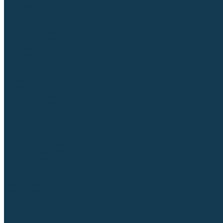
Для СПЕЦ. сталей и сплавов
Вольфрамовые электроды (неплавящиеся)
Припои
Флюсы
Керамические подкладки
Сварочные горелки
MIG горелки для полуавтомата
TIG горелки для аргонодуговой сварки
Расходные части к горелкам MIG-MAG
Сварочные наконечники
Вставки под наконечник
Диффузоры и изоляторы
Сопла для горелок MIG-MAG
Каналы направляющие
Наборы расходки для полуавтомата
Гусаки
Рукоятки
Кнопки
Спирали для горелки
Евроадаптеры, разъёмы
Шланг-пакеты
Расходные части к горелкам TIG
Цанги
Держатели цанг
Изоляторы, кольца TIG
Сопла TIG
Колпачки (заглушки)
Наборы расходки для TIG сварки