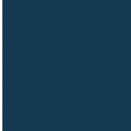
Регуляторы расхода газа
Строительное оборудование и инструмент
Генераторы (электростанции)
Пневмоинструмент
Аккумуляторный инструмент
Сетевой инструмент
Измерительный инструмент
Рулетки
Линейки и угольники
Штангенциркули
Угломеры
Строительные уровни
Расходные материалы и оснастка
Абразивные материалы
Корончатые сверла и штифты
Твёрдосплавные борфрезы
Щетки технические, щетки-крацовки
Резьбонарезной инструмент
Сварочные аппараты
Материалы для сварки
Плазменная резка (CUT)
Средства защиты
Газосварочное оборудование
...
Каталог товаров
Сварочные аппараты
Полуавтоматы (MIG-MAG)
Инверторы (MMA)