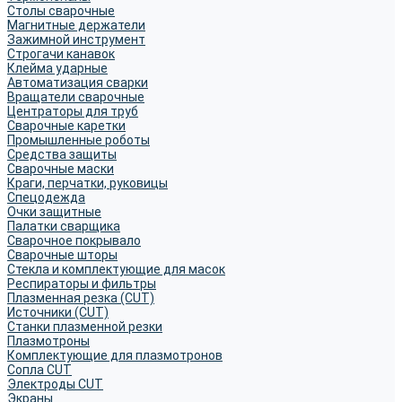
Столы сварочные
Магнитные держатели
Зажимной инструмент
Строгачи канавок
Клейма ударные
Автоматизация сварки
Вращатели сварочные
Центраторы для труб
Сварочные каретки
Промышленные роботы
Средства защиты
Сварочные маски
Краги, перчатки, руковицы
Спецодежда
Очки защитные
Палатки сварщика
Сварочное покрывало
Сварочные шторы
Стекла и комплектующие для масок
Респираторы и фильтры
Плазменная резка (CUT)
Источники (CUT)
Станки плазменной резки
Плазмотроны
Комплектующие для плазмотронов
Сопла CUT
Электроды CUT
Экраны