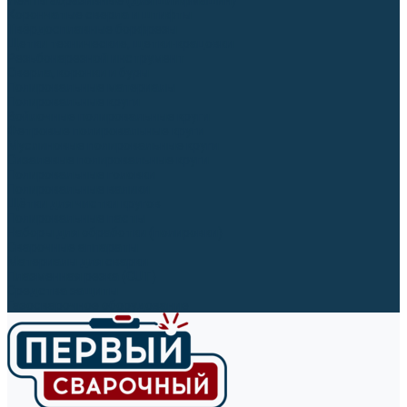
Ленты абразивные (для шлифмашин)
Корончатые сверла и штифты
Твёрдосплавные борфрезы
Щетки технические, щетки-крацовки
Резьбонарезной инструмент
Сверла, коронки и буры
Полировальные материалы
Полировальные круги
Войлочные полировальные круги
Фетровые полировальные круги
Муслиновые полировальные круги
Cизалевые полировальные круги
Полировальные головки
Полировальные валики
Щётки для чистки кругов
Полировальные пасты
Наборы для обработки (полировки)
Сварочные аппараты
Материалы для сварки
Плазменная резка (CUT)
Средства защиты
Газосварочное оборудование