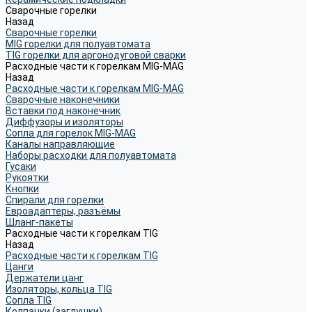
Сварочные горелки
Назад
Сварочные горелки
MIG горелки для полуавтомата
TIG горелки для аргонодуговой сварки
Расходные части к горелкам MIG-MAG
Назад
Расходные части к горелкам MIG-MAG
Сварочные наконечники
Вставки под наконечник
Диффузоры и изоляторы
Сопла для горелок MIG-MAG
Каналы направляющие
Наборы расходки для полуавтомата
Гусаки
Рукоятки
Кнопки
Спирали для горелки
Евроадаптеры, разъёмы
Шланг-пакеты
Расходные части к горелкам TIG
Назад
Расходные части к горелкам TIG
Цанги
Держатели цанг
Изоляторы, кольца TIG
Сопла TIG
Колпачки (заглушки)