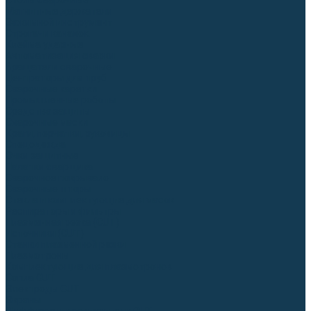
Столы сварочные
Магнитные держатели
Зажимной инструмент
Строгачи канавок
Клейма ударные
Автоматизация сварки
Вращатели сварочные
Центраторы для труб
Сварочные каретки
Промышленные роботы
Средства защиты
Сварочные маски
Краги, перчатки, руковицы
Спецодежда
Очки защитные
Палатки сварщика
Сварочное покрывало
Сварочные шторы
Стекла и комплектующие для масок
Респираторы и фильтры
Плазменная резка (CUT)
Источники (CUT)
Станки плазменной резки
Плазмотроны
Комплектующие для плазмотронов
Сопла CUT
Электроды CUT
Экраны