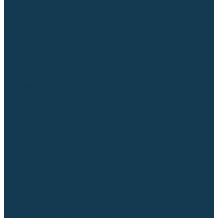
Торцовочные пилы
Пилы дисковые
Пусковые и зарядные устройства
Станки для заточки цепей
Станки сверлильные
Ленточнопильные станки
Стойки для инструмента
Измерительный инструмент
Рулетки
Линейки и угольники
Штангенциркули
Угломеры
Строительные уровни
Лазерные уровни
Лазерные дальномеры
Шаблоны сварщика
Разметка
Расходные материалы и оснастка
Абразивные материалы
Круги отрезные по металлу
Круги зачистные
Круги шлифовальные
Круги лепестковые торцевые
Доводочные круги
Валики шлифовальные
Фибровые диски и круги
Шлифовальные головки
Конволютные круги