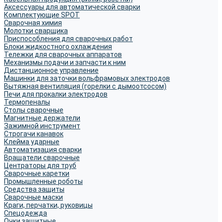
Аксессуары для автоматической сварки
Комплектующие SPOT
Сварочная химия
Молотки сварщика
Приспособления для сварочных работ
Блоки жидкостного охлаждения
Тележки для сварочных аппаратов
Механизмы подачи и запчасти к ним
Дистанционное управление
Машинки для заточки вольфрамовых электродов
Вытяжная вентиляция (горелки с дымоотсосом)
Печи для прокалки электродов
Термопеналы
Столы сварочные
Магнитные держатели
Зажимной инструмент
Строгачи канавок
Клейма ударные
Автоматизация сварки
Вращатели сварочные
Центраторы для труб
Сварочные каретки
Промышленные роботы
Средства защиты
Сварочные маски
Краги, перчатки, руковицы
Спецодежда
Очки защитные