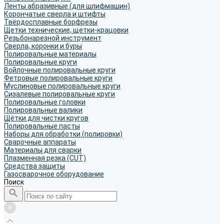
Ленты абразивные (для шлифмашин)
Корончатые сверла и штифты
Твёрдосплавные борфрезы
Щетки технические, щетки-крацовки
Резьбонарезной инструмент
Сверла, коронки и буры
Полировальные материалы
Полировальные круги
Войлочные полировальные круги
Фетровые полировальные круги
Муслиновые полировальные круги
Cизалевые полировальные круги
Полировальные головки
Полировальные валики
Щётки для чистки кругов
Полировальные пасты
Наборы для обработки (полировки)
Сварочные аппараты
Материалы для сварки
Плазменная резка (CUT)
Средства защиты
Газосварочное оборудование
Поиск