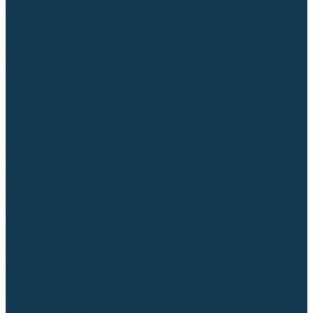
Блоки автоматики для генераторов
Аксессуары для генераторов
Пневмоинструмент
Компрессоры
Безмасляные компрессоры
Масляные ременные компрессоры
Масляные коаксиальные компрессоры
Автомобильные компрессоры
Комплектующие для компрессоров
Пневмошлифмашины
Пневмодрели
Пневмогайковерты
Пневмопистолеты
Наборы пневмоинструмента
Шланги
Аксессуары к пневмоинструменту
Аккумуляторный инструмент
Аккумуляторные УШМ (болгарки)
Аккумуляторные дрели-шуруповерты
Аккумуляторные перфораторы
Аккумуляторные дисковые пилы
Аккумуляторные батареи, зарядные устройства
Сетевой инструмент
УШМ и шлифмашины
Дрели, миксеры, шуруповерты сетевые
Перфораторы
Отбойные молотки
Точильные станки