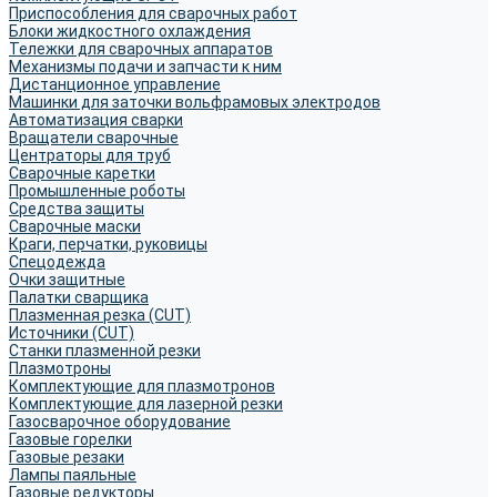
Приспособления для сварочных работ
Блоки жидкостного охлаждения
Тележки для сварочных аппаратов
Механизмы подачи и запчасти к ним
Дистанционное управление
Машинки для заточки вольфрамовых электродов
Автоматизация сварки
Вращатели сварочные
Центраторы для труб
Сварочные каретки
Промышленные роботы
Средства защиты
Сварочные маски
Краги, перчатки, руковицы
Спецодежда
Очки защитные
Палатки сварщика
Плазменная резка (CUT)
Источники (CUT)
Станки плазменной резки
Плазмотроны
Комплектующие для плазмотронов
Комплектующие для лазерной резки
Газосварочное оборудование
Газовые горелки
Газовые резаки
Лампы паяльные
Газовые редукторы