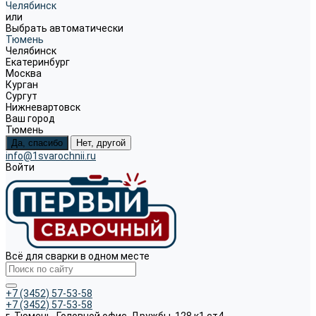
Челябинск
или
Выбрать автоматически
Тюмень
Челябинск
Екатеринбург
Москва
Курган
Сургут
Нижневартовск
Ваш город
Тюмень
Да, спасибо
Нет, другой
info@1svarochnii.ru
Войти
Всё для сварки в одном месте
+7 (3452) 57-53-58
+7 (3452) 57-53-58