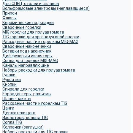
Для СПЕЦ. сталей и сплавов
Вольфрамовые электроды (неплавящиеся)
Припои
Флюсы
Керамические подкладки
Сварочные горелки
MIG горелки для полуавтомата
TIG горелки для аргонодуговой сварки
Расходные части к горелкам MIG-MAG
Сварочные наконечники
Вставки под наконечник
Диффузоры и изоляторы
Сопла для горелок MIG-MAG
Каналы направляющие
Наборы расходки для полуавтомата
Гусаки
Рукоятки
Кнопки
Спирали для горелки
Евроадаптеры, разъёмы
Шланг-пакеты
Расходные части к горелкам TIG
Цанги
Держатели цанг
Изоляторы, кольца TIG
Сопла TIG
Колпачки (заглушки)
Наборы расходки для TIG сварки