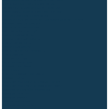
Приспособления для сварочных работ
Блоки жидкостного охлаждения
Тележки для сварочных аппаратов
Механизмы подачи и запчасти к ним
Дистанционное управление
Машинки для заточки вольфрамовых электродов
Автоматизация сварки
Вращатели сварочные
Центраторы для труб
Сварочные каретки
Промышленные роботы
Средства защиты
Сварочные маски
Краги, перчатки, руковицы
Спецодежда
Очки защитные
Палатки сварщика
Плазменная резка (CUT)
Источники (CUT)
Станки плазменной резки
Плазмотроны
Комплектующие для плазмотронов
Комплектующие для лазерной резки
Газосварочное оборудование
Газовые горелки
Газовые резаки
Лампы паяльные
Газовые редукторы