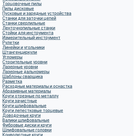
Торцовочные пилы
Пилы дисковые
Пусковые и зарядные устройства
Станки для заточки цепей
Станки сверлильные
Ленточнопильные станки
Стойки для инструмента
Измерительный инструмент
Рулетки
Линейки и угольники
Штангенциркули
Угломеры
Строительные уровни
Лазерные уровни
Лазерные дальномеры
Шаблоны сварщика
Разметка
Расходные материалы и оснастка
Абразивные материалы
Круги отрезные по металлу
Круги зачистные
Круги шлифовальные
Круги лепестковые торцевые
Доводочные круги
Валики шлифовальные
Фибровые диски и круги
Шлифовальные головки
Конволютные круги