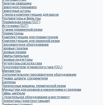
Палатки сварщика
Сварочное покрывало
Сварочные шторы
Стекла и комплектующие для масок
Респираторы и фильтры
Плазменная резка (CUT)
Источники (CUT)
Станки плазменной резки
Плазмотроны
Комплектующие для плазмотронов
Комплектующие для лазерной резки
Газосварочное оборудование
Газовые горелки
Газовые резаки
Лампы паяльные
Газовые редукторы
Регуляторы расхода газа
Подогреватели углекислого газа (CO₂)
Манометры
Дополнительное газосварочное оборудование
Рукава, шланги, соединители
Баллоны
Переносные машины термической резки
Мундштуки для резаков и наконечники к горелкам
Гайки, ниппели
Строительное оборудование и инструмент
Генераторы (электростанции)
Пневмоинструмент