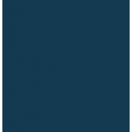
Регуляторы расхода газа
Строительное оборудование и инструмент
Генераторы (электростанции)
Пневмоинструмент
Аккумуляторный инструмент
Сетевой инструмент
Измерительный инструмент
Рулетки
Линейки и угольники
Штангенциркули
Угломеры
Строительные уровни
Расходные материалы и оснастка
Абразивные материалы
Корончатые сверла и штифты
Твёрдосплавные борфрезы
Щетки технические, щетки-крацовки
Резьбонарезной инструмент
Сварочные аппараты
Материалы для сварки
Плазменная резка (CUT)
Средства защиты
Газосварочное оборудование
...
Каталог товаров
Сварочные аппараты
Полуавтоматы (MIG-MAG)
Инверторы (MMA)