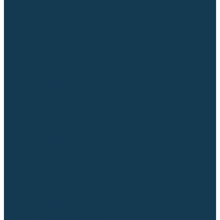
Аргонодуговые (TIG)
Выпрямители, реостаты
Точечная (SPOT)
Контактные
Автоматическая (SAW)
Генераторы и агрегаты для сварки
Лазерные
Материалы для сварочных работ
Сварочная проволока
Для УГЛЕРОДИСТЫХ сталей
Для НЕРЖАВЕЮЩИХ сталей
Для АЛЮМИНИЕВЫХ сплавов
Для МЕДНЫХ сплавов
Для СПЕЦ. сталей и сплавов
Самозащитная (порошковая)
Электроды
Для УГЛЕРОДИСТЫХ сталей
Для НЕРЖАВЕЮЩИХ сталей
Для АЛЮМИНИЕВЫХ сплавов
Для ЧУГУНА
Для НАПЛАВКИ
Для РЕЗКИ (угольные)
Для СПЕЦ. сталей и сплавов
Присадочные прутки
Для УГЛЕРОДИСТЫХ сталей
Для НЕРЖАВЕЮЩИХ сталей
Для АЛЮМИНИЕВЫХ сплавов
Для МЕДНЫХ сплавов