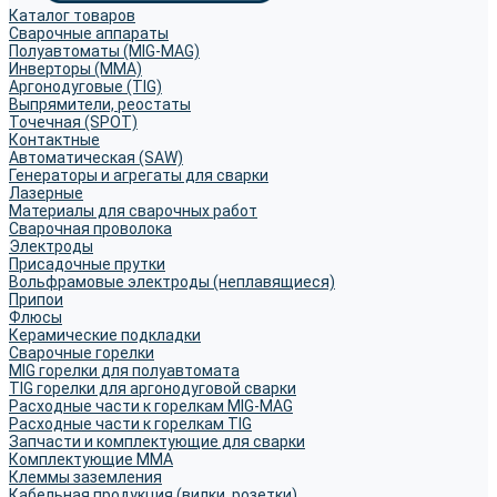
Каталог товаров
Сварочные аппараты
Полуавтоматы (MIG-MAG)
Инверторы (MMA)
Аргонодуговые (TIG)
Выпрямители, реостаты
Точечная (SPOT)
Контактные
Автоматическая (SAW)
Генераторы и агрегаты для сварки
Лазерные
Материалы для сварочных работ
Сварочная проволока
Электроды
Присадочные прутки
Вольфрамовые электроды (неплавящиеся)
Припои
Флюсы
Керамические подкладки
Сварочные горелки
MIG горелки для полуавтомата
TIG горелки для аргонодуговой сварки
Расходные части к горелкам MIG-MAG
Расходные части к горелкам TIG
Запчасти и комплектующие для сварки
Комплектующие ММА
Клеммы заземления
Кабельная продукция (вилки, розетки)