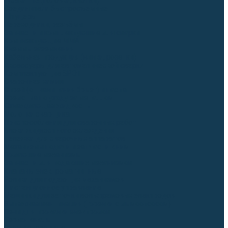
Гусаки TIG (головки, кнопки)
Соединители быстросъемные
Штуцеры
Переходники, разъёмы
Запчасти и комплектующие для сварки
Комплектующие ММА
Клеммы заземления
Кабельная продукция (вилки, розетки)
Аксессуары для автоматической сварки
Комплектующие SPOT
Сварочная химия
Спрей (от налипания брызг) и паста
Средства по уходу за металлом
Охлаждающая жидкость
Молотки сварщика
Приспособления для сварочных работ
Блоки жидкостного охлаждения
Тележки для сварочных аппаратов
Механизмы подачи и запчасти к ним
Подающие механизмы
Запчасти для подающих механизмов
Клапаны электромагнитные
Ролики для подающих механизмов
Дистанционное управление
Машинки для заточки вольфрамовых электродов
Вытяжная вентиляция (горелки с дымоотсосом)
Печи для прокалки электродов
Термопеналы