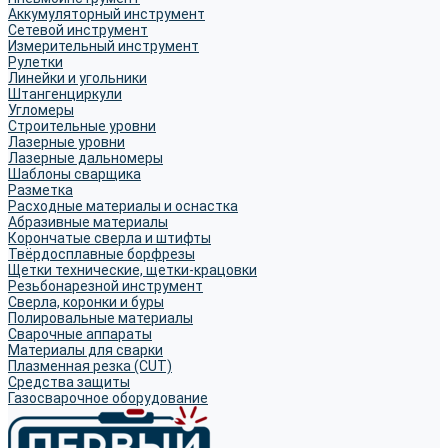
Аккумуляторный инструмент
Сетевой инструмент
Измерительный инструмент
Рулетки
Линейки и угольники
Штангенциркули
Угломеры
Строительные уровни
Лазерные уровни
Лазерные дальномеры
Шаблоны сварщика
Разметка
Расходные материалы и оснастка
Абразивные материалы
Корончатые сверла и штифты
Твёрдосплавные борфрезы
Щетки технические, щетки-крацовки
Резьбонарезной инструмент
Сверла, коронки и буры
Полировальные материалы
Сварочные аппараты
Материалы для сварки
Плазменная резка (CUT)
Средства защиты
Газосварочное оборудование