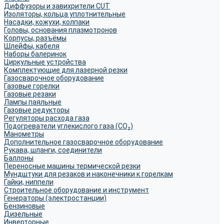
Диффузоры и завихрители CUT
Изоляторы, кольца уплотнительные
Насадки, кожухи, колпаки
Головы, основания плазмотронов
Корпусы, разъёмы
Шлейфы, кабеля
Наборы балеринок
Циркульные устройства
Комплектующие для лазерной резки
Газосварочное оборудование
Газовые горелки
Газовые резаки
Лампы паяльные
Газовые редукторы
Регуляторы расхода газа
Подогреватели углекислого газа (CO₂)
Манометры
Дополнительное газосварочное оборудование
Рукава, шланги, соединители
Баллоны
Переносные машины термической резки
Мундштуки для резаков и наконечники к горелкам
Гайки, ниппели
Строительное оборудование и инструмент
Генераторы (электростанции)
Бензиновые
Дизельные
Инверторные