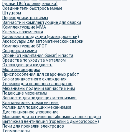
Гусаки TIG (головки, кнопки)
Соединители быстросъемные
Штуцеры
Переходники, разъёмы
Запчасти и комплектующие для сварки
Комплектующие ММА
Клеммы заземления
Кабельная продукция (вилки, розетки)
Аксессуары для автоматической сварки
Комплектующие SPOT
Сварочная химия
Спрей (от налипания брызг) и паста
Средства по уходу за металлом
Охлаждающая жидкость
Молотки сварщика
Приспособления для сварочных работ
Блоки жидкостного охлаждения
Тележки для сварочных аппаратов
Механизмы подачи и запчасти к ним
Подающие механизмы
Запчасти для подающих механизмов
Клапаны электромагнитные
Ролики для подающих механизмов
Дистанционное управление
Машинки для заточки вольфрамовых электродов
Вытяжная вентиляция (горелки с дымоотсосом)
Печи для прокалки электродов
Термопеналы