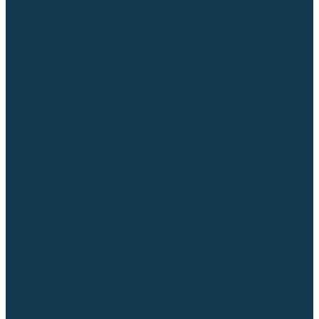
Для СПЕЦ. сталей и сплавов
Вольфрамовые электроды (неплавящиеся)
Припои
Флюсы
Керамические подкладки
Сварочные горелки
MIG горелки для полуавтомата
TIG горелки для аргонодуговой сварки
Расходные части к горелкам MIG-MAG
Сварочные наконечники
Вставки под наконечник
Диффузоры и изоляторы
Сопла для горелок MIG-MAG
Каналы направляющие
Наборы расходки для полуавтомата
Гусаки
Рукоятки
Кнопки
Спирали для горелки
Евроадаптеры, разъёмы
Шланг-пакеты
Расходные части к горелкам TIG
Цанги
Держатели цанг
Изоляторы, кольца TIG
Сопла TIG
Колпачки (заглушки)
Наборы расходки для TIG сварки