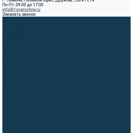
г. Тюмень, Головной офис, Дружбы, 128 к1 ст4
Пн-Пт: 09:00 до 17:00
info@1svarochnii.ru
Заказать звонок
Каталог товаров
Сварочные аппараты
Полуавтоматы (MIG-MAG)
Инверторы (MMA)
Аргонодуговые (TIG)
Выпрямители, реостаты
Точечная (SPOT)
Материалы для сварочных работ
Сварочная проволока
Электроды
Присадочные прутки
Вольфрамовые электроды (неплавящиеся)
Припои
Сварочные горелки
MIG горелки для полуавтомата
TIG горелки для аргонодуговой сварки
Расходные части к горелкам MIG-MAG
Расходные части к горелкам TIG
Запчасти и комплектующие для сварки
Комплектующие ММА
Клеммы заземления
Кабельная продукция (вилки, розетки)
Аксессуары для автоматической сварки
Комплектующие SPOT