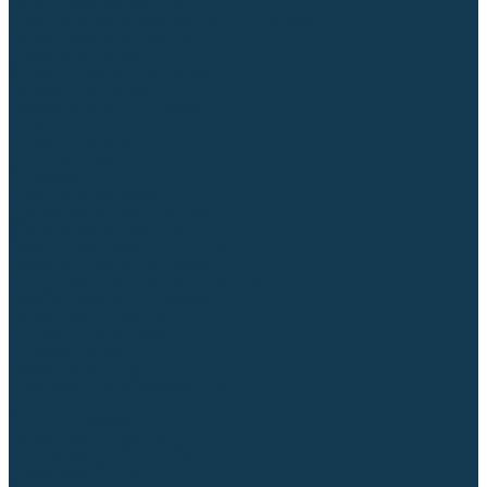
Регуляторы расхода газа
Строительное оборудование и инструмент
Генераторы (электростанции)
Пневмоинструмент
Аккумуляторный инструмент
Сетевой инструмент
Измерительный инструмент
Рулетки
Линейки и угольники
Штангенциркули
Угломеры
Строительные уровни
Расходные материалы и оснастка
Абразивные материалы
Корончатые сверла и штифты
Твёрдосплавные борфрезы
Щетки технические, щетки-крацовки
Резьбонарезной инструмент
Сварочные аппараты
Материалы для сварки
Плазменная резка (CUT)
Средства защиты
Газосварочное оборудование
...
Каталог товаров
Сварочные аппараты
Полуавтоматы (MIG-MAG)
Инверторы (MMA)