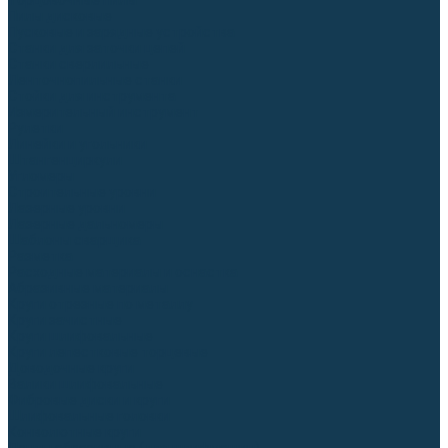
Торцовочные пилы
Пилы дисковые
Пусковые и зарядные устройства
Станки для заточки цепей
Станки сверлильные
Ленточнопильные станки
Стойки для инструмента
Измерительный инструмент
Рулетки
Линейки и угольники
Штангенциркули
Угломеры
Строительные уровни
Лазерные уровни
Лазерные дальномеры
Шаблоны сварщика
Разметка
Расходные материалы и оснастка
Абразивные материалы
Круги отрезные по металлу
Круги зачистные
Круги шлифовальные
Круги лепестковые торцевые
Доводочные круги
Валики шлифовальные
Фибровые диски и круги
Шлифовальные головки
Конволютные круги