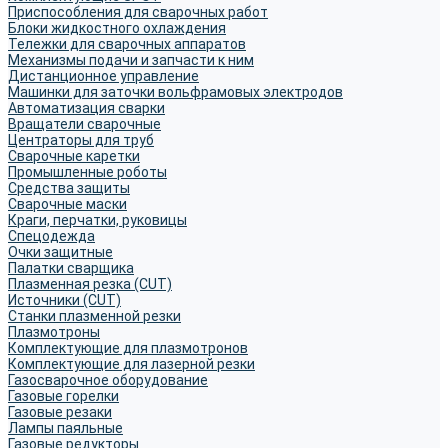
Приспособления для сварочных работ
Блоки жидкостного охлаждения
Тележки для сварочных аппаратов
Механизмы подачи и запчасти к ним
Дистанционное управление
Машинки для заточки вольфрамовых электродов
Автоматизация сварки
Вращатели сварочные
Центраторы для труб
Сварочные каретки
Промышленные роботы
Средства защиты
Сварочные маски
Краги, перчатки, руковицы
Спецодежда
Очки защитные
Палатки сварщика
Плазменная резка (CUT)
Источники (CUT)
Станки плазменной резки
Плазмотроны
Комплектующие для плазмотронов
Комплектующие для лазерной резки
Газосварочное оборудование
Газовые горелки
Газовые резаки
Лампы паяльные
Газовые редукторы