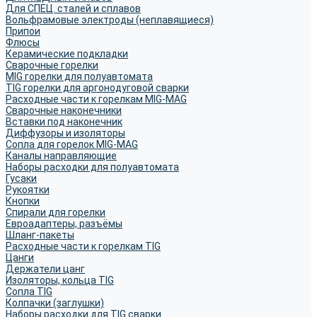
Для СПЕЦ. сталей и сплавов
Вольфрамовые электроды (неплавящиеся)
Припои
Флюсы
Керамические подкладки
Сварочные горелки
MIG горелки для полуавтомата
TIG горелки для аргонодуговой сварки
Расходные части к горелкам MIG-MAG
Сварочные наконечники
Вставки под наконечник
Диффузоры и изоляторы
Сопла для горелок MIG-MAG
Каналы направляющие
Наборы расходки для полуавтомата
Гусаки
Рукоятки
Кнопки
Спирали для горелки
Евроадаптеры, разъёмы
Шланг-пакеты
Расходные части к горелкам TIG
Цанги
Держатели цанг
Изоляторы, кольца TIG
Сопла TIG
Колпачки (заглушки)
Наборы расходки для TIG сварки