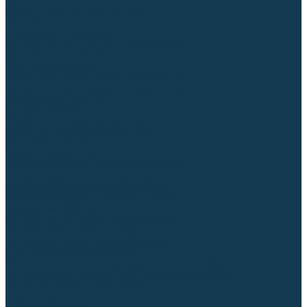
Гусаки TIG (головки, кнопки)
Соединители быстросъемные
Штуцеры
Переходники, разъёмы
Запчасти и комплектующие для сварки
Комплектующие ММА
Клеммы заземления
Кабельная продукция (вилки, розетки)
Аксессуары для автоматической сварки
Комплектующие SPOT
Сварочная химия
Спрей (от налипания брызг) и паста
Средства по уходу за металлом
Охлаждающая жидкость
Молотки сварщика
Приспособления для сварочных работ
Блоки жидкостного охлаждения
Тележки для сварочных аппаратов
Механизмы подачи и запчасти к ним
Подающие механизмы
Запчасти для подающих механизмов
Клапаны электромагнитные
Ролики для подающих механизмов
Дистанционное управление
Машинки для заточки вольфрамовых электродов
Вытяжная вентиляция (горелки с дымоотсосом)
Печи для прокалки электродов
Термопеналы