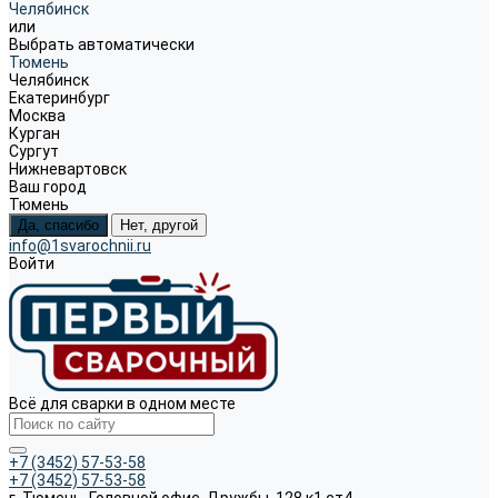
Челябинск
или
Выбрать автоматически
Тюмень
Челябинск
Екатеринбург
Москва
Курган
Сургут
Нижневартовск
Ваш город
Тюмень
Да, спасибо
Нет, другой
info@1svarochnii.ru
Войти
Всё для сварки в одном месте
+7 (3452) 57-53-58
+7 (3452) 57-53-58