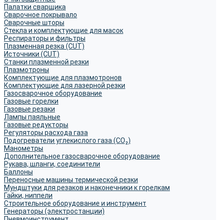
Палатки сварщика
Сварочное покрывало
Сварочные шторы
Стекла и комплектующие для масок
Респираторы и фильтры
Плазменная резка (CUT)
Источники (CUT)
Станки плазменной резки
Плазмотроны
Комплектующие для плазмотронов
Комплектующие для лазерной резки
Газосварочное оборудование
Газовые горелки
Газовые резаки
Лампы паяльные
Газовые редукторы
Регуляторы расхода газа
Подогреватели углекислого газа (CO₂)
Манометры
Дополнительное газосварочное оборудование
Рукава, шланги, соединители
Баллоны
Переносные машины термической резки
Мундштуки для резаков и наконечники к горелкам
Гайки, ниппели
Строительное оборудование и инструмент
Генераторы (электростанции)
Пневмоинструмент