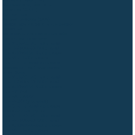
Аргонодуговые (TIG)
Выпрямители, реостаты
Точечная (SPOT)
Контактные
Автоматическая (SAW)
Генераторы и агрегаты для сварки
Лазерные
Материалы для сварочных работ
Сварочная проволока
Для УГЛЕРОДИСТЫХ сталей
Для НЕРЖАВЕЮЩИХ сталей
Для АЛЮМИНИЕВЫХ сплавов
Для МЕДНЫХ сплавов
Для СПЕЦ. сталей и сплавов
Самозащитная (порошковая)
Электроды
Для УГЛЕРОДИСТЫХ сталей
Для НЕРЖАВЕЮЩИХ сталей
Для АЛЮМИНИЕВЫХ сплавов
Для ЧУГУНА
Для НАПЛАВКИ
Для РЕЗКИ (угольные)
Для СПЕЦ. сталей и сплавов
Присадочные прутки
Для УГЛЕРОДИСТЫХ сталей
Для НЕРЖАВЕЮЩИХ сталей
Для АЛЮМИНИЕВЫХ сплавов
Для МЕДНЫХ сплавов