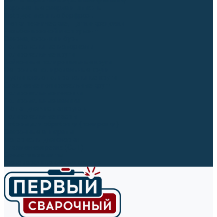
Ленты абразивные (для шлифмашин)
Корончатые сверла и штифты
Твёрдосплавные борфрезы
Щетки технические, щетки-крацовки
Резьбонарезной инструмент
Сверла, коронки и буры
Полировальные материалы
Полировальные круги
Войлочные полировальные круги
Фетровые полировальные круги
Муслиновые полировальные круги
Cизалевые полировальные круги
Полировальные головки
Полировальные валики
Щётки для чистки кругов
Полировальные пасты
Наборы для обработки (полировки)
Сварочные аппараты
Материалы для сварки
Плазменная резка (CUT)
Средства защиты
Газосварочное оборудование