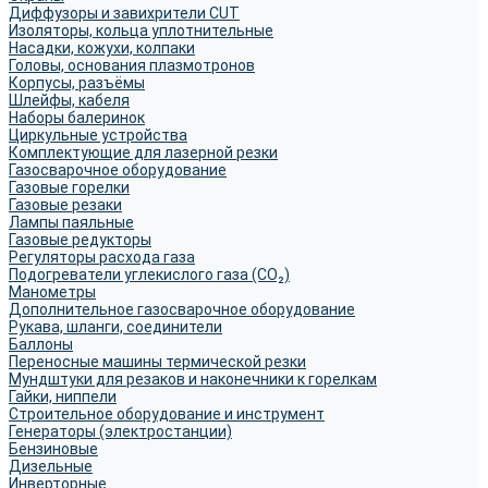
Диффузоры и завихрители CUT
Изоляторы, кольца уплотнительные
Насадки, кожухи, колпаки
Головы, основания плазмотронов
Корпусы, разъёмы
Шлейфы, кабеля
Наборы балеринок
Циркульные устройства
Комплектующие для лазерной резки
Газосварочное оборудование
Газовые горелки
Газовые резаки
Лампы паяльные
Газовые редукторы
Регуляторы расхода газа
Подогреватели углекислого газа (CO₂)
Манометры
Дополнительное газосварочное оборудование
Рукава, шланги, соединители
Баллоны
Переносные машины термической резки
Мундштуки для резаков и наконечники к горелкам
Гайки, ниппели
Строительное оборудование и инструмент
Генераторы (электростанции)
Бензиновые
Дизельные
Инверторные