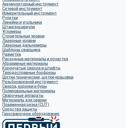
Аккумуляторный инструмент
Сетевой инструмент
Измерительный инструмент
Рулетки
Линейки и угольники
Штангенциркули
Угломеры
Строительные уровни
Лазерные уровни
Лазерные дальномеры
Шаблоны сварщика
Разметка
Расходные материалы и оснастка
Абразивные материалы
Корончатые сверла и штифты
Твёрдосплавные борфрезы
Щетки технические, щетки-крацовки
Резьбонарезной инструмент
Сверла, коронки и буры
Полировальные материалы
Сварочные аппараты
Материалы для сварки
Плазменная резка (CUT)
Средства защиты
Газосварочное оборудование