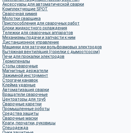
Аксессуары для автоматической сварки
Комплектующие SPOT
Сварочная химия
Молотки сварщика
Приспособления для сварочных работ
Блоки жидкостного охлаждения
Тележки для сварочных аппаратов
Механизмы подачи и запчасти к ним
Дистанционное управление
Машинки для заточки вольфрамовых электродов
Вытяжная вентиляция (горелки с дымоотсосом)
Печи для прокалки электродов
Термопеналы
Столы сварочные
Магнитные держатели
Зажимной инструмент
Строгачи канавок
Клейма ударные
Автоматизация сварки
Вращатели сварочные
Центраторы для труб
Сварочные каретки
Промышленные роботы
Средства защиты
Сварочные маски
Краги, перчатки, руковицы
Спецодежда
Очки защитные