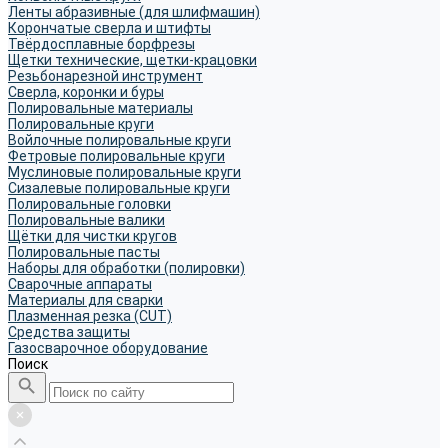
Ленты абразивные (для шлифмашин)
Корончатые сверла и штифты
Твёрдосплавные борфрезы
Щетки технические, щетки-крацовки
Резьбонарезной инструмент
Сверла, коронки и буры
Полировальные материалы
Полировальные круги
Войлочные полировальные круги
Фетровые полировальные круги
Муслиновые полировальные круги
Cизалевые полировальные круги
Полировальные головки
Полировальные валики
Щётки для чистки кругов
Полировальные пасты
Наборы для обработки (полировки)
Сварочные аппараты
Материалы для сварки
Плазменная резка (CUT)
Средства защиты
Газосварочное оборудование
Поиск