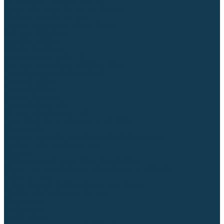
Диффузоры и завихрители CUT
Изоляторы, кольца уплотнительные
Насадки, кожухи, колпаки
Головы, основания плазмотронов
Корпусы, разъёмы
Шлейфы, кабеля
Наборы балеринок
Циркульные устройства
Комплектующие для лазерной резки
Газосварочное оборудование
Газовые горелки
Газовые резаки
Лампы паяльные
Газовые редукторы
Регуляторы расхода газа
Подогреватели углекислого газа (CO₂)
Манометры
Дополнительное газосварочное оборудование
Рукава, шланги, соединители
Баллоны
Переносные машины термической резки
Мундштуки для резаков и наконечники к горелкам
Гайки, ниппели
Строительное оборудование и инструмент
Генераторы (электростанции)
Бензиновые
Дизельные
Инверторные