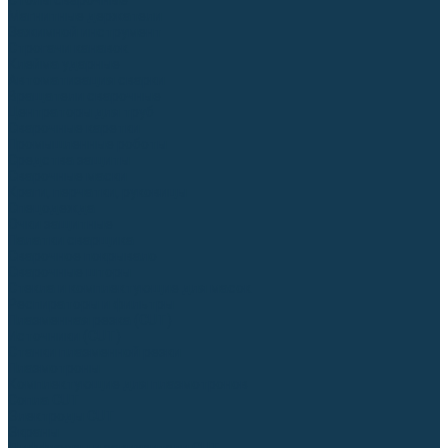
Столы сварочные
Магнитные держатели
Зажимной инструмент
Строгачи канавок
Клейма ударные
Автоматизация сварки
Вращатели сварочные
Центраторы для труб
Сварочные каретки
Промышленные роботы
Средства защиты
Сварочные маски
Краги, перчатки, руковицы
Спецодежда
Очки защитные
Палатки сварщика
Сварочное покрывало
Сварочные шторы
Стекла и комплектующие для масок
Респираторы и фильтры
Плазменная резка (CUT)
Источники (CUT)
Станки плазменной резки
Плазмотроны
Комплектующие для плазмотронов
Сопла CUT
Электроды CUT
Экраны