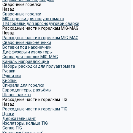
Сварочные горелки
Назад
Сварочные горелки
MIG горелки для полуавтомата
TIG горелки для аргонодуговой сварки
Расходные части к горелкам MIG-MAG
Назад
Расходные части к горелкам MIG-MAG
Сварочные наконечники
Вставки под наконечник
Диффузоры и изоляторы
Сопла для горелок MIG-MAG
Каналы направляющие
Наборы расходки для полуавтомата
Гусаки
Рукоятки
Кнопки
Спирали для горелки
Евроадаптеры, разъёмы
Шланг-пакеты
Расходные части к горелкам TIG
Назад
Расходные части к горелкам TIG
Цанги
Держатели цанг
Изоляторы, кольца TIG
Сопла TIG
Колпачки (заглушки)