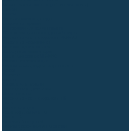
Для СПЕЦ. сталей и сплавов
Вольфрамовые электроды (неплавящиеся)
Припои
Флюсы
Керамические подкладки
Сварочные горелки
MIG горелки для полуавтомата
TIG горелки для аргонодуговой сварки
Расходные части к горелкам MIG-MAG
Сварочные наконечники
Вставки под наконечник
Диффузоры и изоляторы
Сопла для горелок MIG-MAG
Каналы направляющие
Наборы расходки для полуавтомата
Гусаки
Рукоятки
Кнопки
Спирали для горелки
Евроадаптеры, разъёмы
Шланг-пакеты
Расходные части к горелкам TIG
Цанги
Держатели цанг
Изоляторы, кольца TIG
Сопла TIG
Колпачки (заглушки)
Наборы расходки для TIG сварки