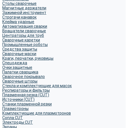
Столы сварочные
Магнитные держатели
Зажимной инструмент
Строгачи канавок
Клейма ударные
Автоматизация сварки
Вращатели сварочные
Центраторы для труб
Сварочные каретки
Промышленные роботы
Средства защиты
Сварочные маски
Краги, перчатки, руковицы
Спецодежда
Очки защитные
Палатки сварщика
Сварочное покрывало
Сварочные шторы
Стекла и комплектующие для масок
Респираторы и фильтры
Плазменная резка (CUT)
Источники (CUT)
Станки плазменной резки
Плазмотроны
Комплектующие для плазмотронов
Сопла CUT
Электроды CUT
Экраны