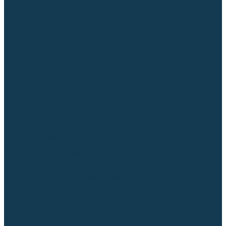
Приспособления для сварочных работ
Блоки жидкостного охлаждения
Тележки для сварочных аппаратов
Механизмы подачи и запчасти к ним
Дистанционное управление
Машинки для заточки вольфрамовых электродов
Автоматизация сварки
Вращатели сварочные
Центраторы для труб
Сварочные каретки
Промышленные роботы
Средства защиты
Сварочные маски
Краги, перчатки, руковицы
Спецодежда
Очки защитные
Палатки сварщика
Плазменная резка (CUT)
Источники (CUT)
Станки плазменной резки
Плазмотроны
Комплектующие для плазмотронов
Комплектующие для лазерной резки
Газосварочное оборудование
Газовые горелки
Газовые резаки
Лампы паяльные
Газовые редукторы