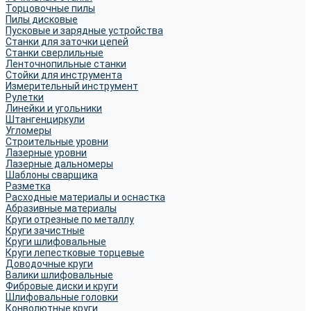
Торцовочные пилы
Пилы дисковые
Пусковые и зарядные устройства
Станки для заточки цепей
Станки сверлильные
Ленточнопильные станки
Стойки для инструмента
Измерительный инструмент
Рулетки
Линейки и угольники
Штангенциркули
Угломеры
Строительные уровни
Лазерные уровни
Лазерные дальномеры
Шаблоны сварщика
Разметка
Расходные материалы и оснастка
Абразивные материалы
Круги отрезные по металлу
Круги зачистные
Круги шлифовальные
Круги лепестковые торцевые
Доводочные круги
Валики шлифовальные
Фибровые диски и круги
Шлифовальные головки
Конволютные круги