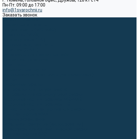
г. Тюмень, Головной офис, Дружбы, 128 к1 ст4
Пн-Пт: 09:00 до 17:00
info@1svarochnii.ru
Заказать звонок
Каталог товаров
Сварочные аппараты
Полуавтоматы (MIG-MAG)
Инверторы (MMA)
Аргонодуговые (TIG)
Выпрямители, реостаты
Точечная (SPOT)
Материалы для сварочных работ
Сварочная проволока
Электроды
Присадочные прутки
Вольфрамовые электроды (неплавящиеся)
Припои
Сварочные горелки
MIG горелки для полуавтомата
TIG горелки для аргонодуговой сварки
Расходные части к горелкам MIG-MAG
Расходные части к горелкам TIG
Запчасти и комплектующие для сварки
Комплектующие ММА
Клеммы заземления
Кабельная продукция (вилки, розетки)
Аксессуары для автоматической сварки
Комплектующие SPOT