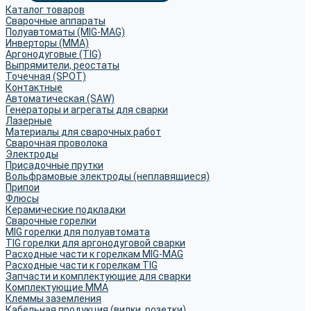
Каталог товаров
Сварочные аппараты
Полуавтоматы (MIG-MAG)
Инверторы (MMA)
Аргонодуговые (TIG)
Выпрямители, реостаты
Точечная (SPOT)
Контактные
Автоматическая (SAW)
Генераторы и агрегаты для сварки
Лазерные
Материалы для сварочных работ
Сварочная проволока
Электроды
Присадочные прутки
Вольфрамовые электроды (неплавящиеся)
Припои
Флюсы
Керамические подкладки
Сварочные горелки
MIG горелки для полуавтомата
TIG горелки для аргонодуговой сварки
Расходные части к горелкам MIG-MAG
Расходные части к горелкам TIG
Запчасти и комплектующие для сварки
Комплектующие ММА
Клеммы заземления
Кабельная продукция (вилки, розетки)