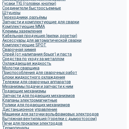
Гусаки TIG (головки, кнопки)
Соединители быстросъемные
Штуцеры
Переходники, разъёмы
Запчасти и комплектующие для сварки
Комплектующие ММА
Клеммы заземления
Кабельная продукция (вилки, розетки)
Аксессуары для автоматической сварки
Комплектующие SPOT
Сварочная химия
Спрей (от налипания брызг) и паста
Средства по уходу за металлом
Охлаждающая жидкость
Молотки сварщика
Приспособления для сварочных работ
Блоки жидкостного охлаждения
Тележки для сварочных аппаратов
Механизмы подачи и запчасти к ним
Подающие механизмы
Запчасти для подающих механизмов
Клапаны электромагнитные
Ролики для подающих механизмов
Дистанционное управление
Машинки для заточки вольфрамовых электродов
Вытяжная вентиляция (горелки с дымоотсосом)
Печи для прокалки электродов
Термопеналы