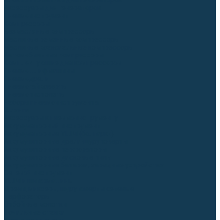
Блоки автоматики для генераторов
Аксессуары для генераторов
Пневмоинструмент
Компрессоры
Безмасляные компрессоры
Масляные ременные компрессоры
Масляные коаксиальные компрессоры
Автомобильные компрессоры
Комплектующие для компрессоров
Пневмошлифмашины
Пневмодрели
Пневмогайковерты
Пневмопистолеты
Наборы пневмоинструмента
Шланги
Аксессуары к пневмоинструменту
Аккумуляторный инструмент
Аккумуляторные УШМ (болгарки)
Аккумуляторные дрели-шуруповерты
Аккумуляторные перфораторы
Аккумуляторные дисковые пилы
Аккумуляторные батареи, зарядные устройства
Сетевой инструмент
УШМ и шлифмашины
Дрели, миксеры, шуруповерты сетевые
Перфораторы
Отбойные молотки
Точильные станки