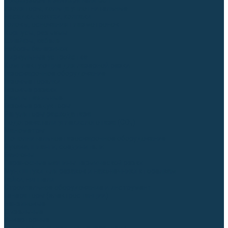
Диффузоры и завихрители CUT
Изоляторы, кольца уплотнительные
Насадки, кожухи, колпаки
Головы, основания плазмотронов
Корпусы, разъёмы
Шлейфы, кабеля
Наборы балеринок
Циркульные устройства
Комплектующие для лазерной резки
Газосварочное оборудование
Газовые горелки
Газовые резаки
Лампы паяльные
Газовые редукторы
Регуляторы расхода газа
Подогреватели углекислого газа (CO₂)
Манометры
Дополнительное газосварочное оборудование
Рукава, шланги, соединители
Баллоны
Переносные машины термической резки
Мундштуки для резаков и наконечники к горелкам
Гайки, ниппели
Строительное оборудование и инструмент
Генераторы (электростанции)
Бензиновые
Дизельные
Инверторные