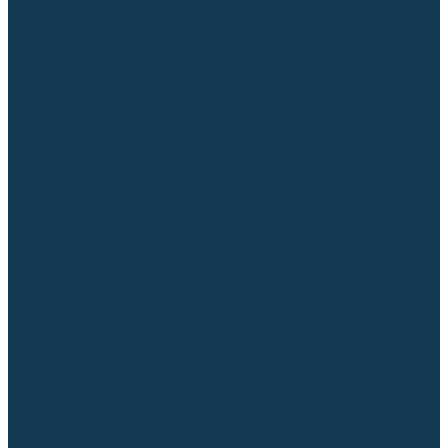
Приспособления для сварочных работ
Блоки жидкостного охлаждения
Тележки для сварочных аппаратов
Механизмы подачи и запчасти к ним
Дистанционное управление
Машинки для заточки вольфрамовых электродов
Автоматизация сварки
Вращатели сварочные
Центраторы для труб
Сварочные каретки
Промышленные роботы
Средства защиты
Сварочные маски
Краги, перчатки, руковицы
Спецодежда
Очки защитные
Палатки сварщика
Плазменная резка (CUT)
Источники (CUT)
Станки плазменной резки
Плазмотроны
Комплектующие для плазмотронов
Комплектующие для лазерной резки
Газосварочное оборудование
Газовые горелки
Газовые резаки
Лампы паяльные
Газовые редукторы