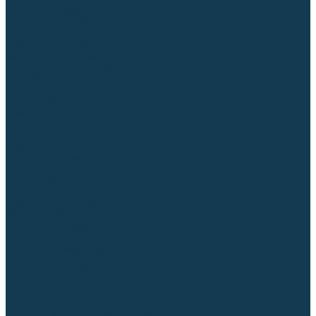
Столы сварочные
Магнитные держатели
Зажимной инструмент
Строгачи канавок
Клейма ударные
Автоматизация сварки
Вращатели сварочные
Центраторы для труб
Сварочные каретки
Промышленные роботы
Средства защиты
Сварочные маски
Краги, перчатки, руковицы
Спецодежда
Очки защитные
Палатки сварщика
Сварочное покрывало
Сварочные шторы
Стекла и комплектующие для масок
Респираторы и фильтры
Плазменная резка (CUT)
Источники (CUT)
Станки плазменной резки
Плазмотроны
Комплектующие для плазмотронов
Сопла CUT
Электроды CUT
Экраны