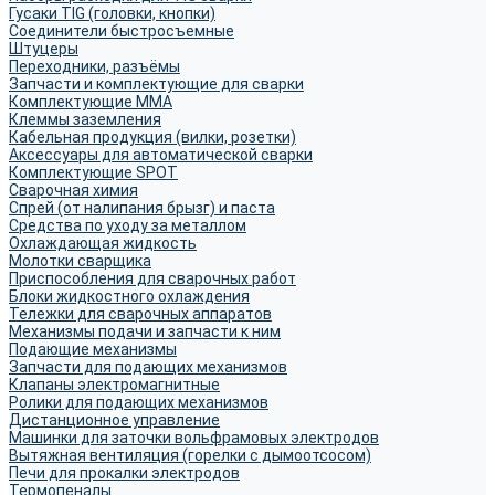
Гусаки TIG (головки, кнопки)
Соединители быстросъемные
Штуцеры
Переходники, разъёмы
Запчасти и комплектующие для сварки
Комплектующие ММА
Клеммы заземления
Кабельная продукция (вилки, розетки)
Аксессуары для автоматической сварки
Комплектующие SPOT
Сварочная химия
Спрей (от налипания брызг) и паста
Средства по уходу за металлом
Охлаждающая жидкость
Молотки сварщика
Приспособления для сварочных работ
Блоки жидкостного охлаждения
Тележки для сварочных аппаратов
Механизмы подачи и запчасти к ним
Подающие механизмы
Запчасти для подающих механизмов
Клапаны электромагнитные
Ролики для подающих механизмов
Дистанционное управление
Машинки для заточки вольфрамовых электродов
Вытяжная вентиляция (горелки с дымоотсосом)
Печи для прокалки электродов
Термопеналы