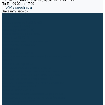
г. Тюмень, Головной офис, Дружбы, 128 к1 ст4
Пн-Пт: 09:00 до 17:00
info@1svarochnii.ru
Заказать звонок
Каталог товаров
Сварочные аппараты
Полуавтоматы (MIG-MAG)
Инверторы (MMA)
Аргонодуговые (TIG)
Выпрямители, реостаты
Точечная (SPOT)
Материалы для сварочных работ
Сварочная проволока
Электроды
Присадочные прутки
Вольфрамовые электроды (неплавящиеся)
Припои
Сварочные горелки
MIG горелки для полуавтомата
TIG горелки для аргонодуговой сварки
Расходные части к горелкам MIG-MAG
Расходные части к горелкам TIG
Запчасти и комплектующие для сварки
Комплектующие ММА
Клеммы заземления
Кабельная продукция (вилки, розетки)
Аксессуары для автоматической сварки
Комплектующие SPOT