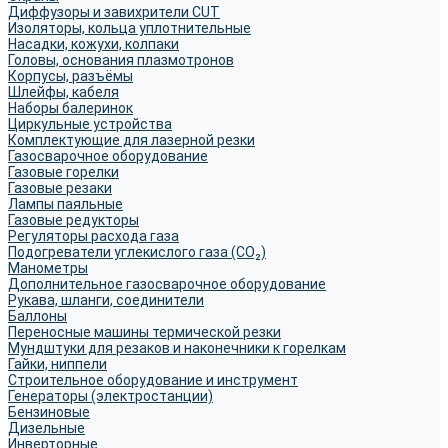
Диффузоры и завихрители CUT
Изоляторы, кольца уплотнительные
Насадки, кожухи, колпаки
Головы, основания плазмотронов
Корпусы, разъёмы
Шлейфы, кабеля
Наборы балеринок
Циркульные устройства
Комплектующие для лазерной резки
Газосварочное оборудование
Газовые горелки
Газовые резаки
Лампы паяльные
Газовые редукторы
Регуляторы расхода газа
Подогреватели углекислого газа (CO₂)
Манометры
Дополнительное газосварочное оборудование
Рукава, шланги, соединители
Баллоны
Переносные машины термической резки
Мундштуки для резаков и наконечники к горелкам
Гайки, ниппели
Строительное оборудование и инструмент
Генераторы (электростанции)
Бензиновые
Дизельные
Инверторные