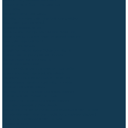
Гусаки TIG (головки, кнопки)
Соединители быстросъемные
Штуцеры
Переходники, разъёмы
Запчасти и комплектующие для сварки
Комплектующие ММА
Клеммы заземления
Кабельная продукция (вилки, розетки)
Аксессуары для автоматической сварки
Комплектующие SPOT
Сварочная химия
Спрей (от налипания брызг) и паста
Средства по уходу за металлом
Охлаждающая жидкость
Молотки сварщика
Приспособления для сварочных работ
Блоки жидкостного охлаждения
Тележки для сварочных аппаратов
Механизмы подачи и запчасти к ним
Подающие механизмы
Запчасти для подающих механизмов
Клапаны электромагнитные
Ролики для подающих механизмов
Дистанционное управление
Машинки для заточки вольфрамовых электродов
Вытяжная вентиляция (горелки с дымоотсосом)
Печи для прокалки электродов
Термопеналы