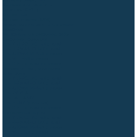
Аргонодуговые (TIG)
Выпрямители, реостаты
Точечная (SPOT)
Контактные
Автоматическая (SAW)
Генераторы и агрегаты для сварки
Лазерные
Материалы для сварочных работ
Сварочная проволока
Для УГЛЕРОДИСТЫХ сталей
Для НЕРЖАВЕЮЩИХ сталей
Для АЛЮМИНИЕВЫХ сплавов
Для МЕДНЫХ сплавов
Для СПЕЦ. сталей и сплавов
Самозащитная (порошковая)
Электроды
Для УГЛЕРОДИСТЫХ сталей
Для НЕРЖАВЕЮЩИХ сталей
Для АЛЮМИНИЕВЫХ сплавов
Для ЧУГУНА
Для НАПЛАВКИ
Для РЕЗКИ (угольные)
Для СПЕЦ. сталей и сплавов
Присадочные прутки
Для УГЛЕРОДИСТЫХ сталей
Для НЕРЖАВЕЮЩИХ сталей
Для АЛЮМИНИЕВЫХ сплавов
Для МЕДНЫХ сплавов