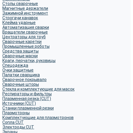
Столы сварочные
Магнитные держатели
Зажимной инструмент
Строгачи канавок
Клейма ударные
Автоматизация сварки
Вращатели сварочные
Центраторы для труб
Сварочные каретки
Промышленные роботы
Средства защиты
Сварочные маски
Краги, перчатки, руковицы
Спецодежда
Очки защитные
Палатки сварщика
Сварочное покрывало
Сварочные шторы
Стекла и комплектующие для масок
Респираторы и фильтры
Плазменная резка (CUT)
Источники (CUT)
Станки плазменной резки
Плазмотроны
Комплектующие для плазмотронов
Сопла CUT
Электроды CUT
Экраны