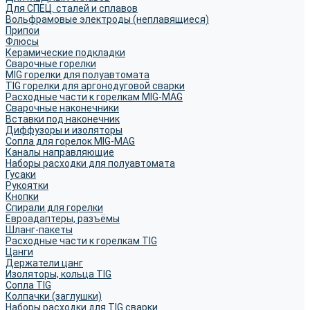
Для СПЕЦ. сталей и сплавов
Вольфрамовые электроды (неплавящиеся)
Припои
Флюсы
Керамические подкладки
Сварочные горелки
MIG горелки для полуавтомата
TIG горелки для аргонодуговой сварки
Расходные части к горелкам MIG-MAG
Сварочные наконечники
Вставки под наконечник
Диффузоры и изоляторы
Сопла для горелок MIG-MAG
Каналы направляющие
Наборы расходки для полуавтомата
Гусаки
Рукоятки
Кнопки
Спирали для горелки
Евроадаптеры, разъёмы
Шланг-пакеты
Расходные части к горелкам TIG
Цанги
Держатели цанг
Изоляторы, кольца TIG
Сопла TIG
Колпачки (заглушки)
Наборы расходки для TIG сварки