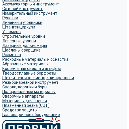
Аккумуляторный инструмент
Сетевой инструмент
Измерительный инструмент
Рулетки
Линейки и угольники
Штангенциркули
Угломеры
Строительные уровни
Лазерные уровни
Лазерные дальномеры
Шаблоны сварщика
Разметка
Расходные материалы и оснастка
Абразивные материалы
Корончатые сверла и штифты
Твёрдосплавные борфрезы
Щетки технические, щетки-крацовки
Резьбонарезной инструмент
Сверла, коронки и буры
Полировальные материалы
Сварочные аппараты
Материалы для сварки
Плазменная резка (CUT)
Средства защиты
Газосварочное оборудование