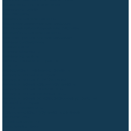
Блоки автоматики для генераторов
Аксессуары для генераторов
Пневмоинструмент
Компрессоры
Безмасляные компрессоры
Масляные ременные компрессоры
Масляные коаксиальные компрессоры
Автомобильные компрессоры
Комплектующие для компрессоров
Пневмошлифмашины
Пневмодрели
Пневмогайковерты
Пневмопистолеты
Наборы пневмоинструмента
Шланги
Аксессуары к пневмоинструменту
Аккумуляторный инструмент
Аккумуляторные УШМ (болгарки)
Аккумуляторные дрели-шуруповерты
Аккумуляторные перфораторы
Аккумуляторные дисковые пилы
Аккумуляторные батареи, зарядные устройства
Сетевой инструмент
УШМ и шлифмашины
Дрели, миксеры, шуруповерты сетевые
Перфораторы
Отбойные молотки
Точильные станки