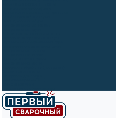
Ленты абразивные (для шлифмашин)
Корончатые сверла и штифты
Твёрдосплавные борфрезы
Щетки технические, щетки-крацовки
Резьбонарезной инструмент
Сверла, коронки и буры
Полировальные материалы
Полировальные круги
Войлочные полировальные круги
Фетровые полировальные круги
Муслиновые полировальные круги
Cизалевые полировальные круги
Полировальные головки
Полировальные валики
Щётки для чистки кругов
Полировальные пасты
Наборы для обработки (полировки)
Сварочные аппараты
Материалы для сварки
Плазменная резка (CUT)
Средства защиты
Газосварочное оборудование