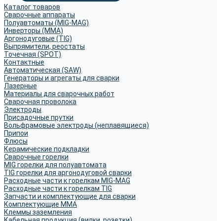
Каталог товаров
Сварочные аппараты
Полуавтоматы (MIG-MAG)
Инверторы (MMA)
Аргонодуговые (TIG)
Выпрямители, реостаты
Точечная (SPOT)
Контактные
Автоматическая (SAW)
Генераторы и агрегаты для сварки
Лазерные
Материалы для сварочных работ
Сварочная проволока
Электроды
Присадочные прутки
Вольфрамовые электроды (неплавящиеся)
Припои
Флюсы
Керамические подкладки
Сварочные горелки
MIG горелки для полуавтомата
TIG горелки для аргонодуговой сварки
Расходные части к горелкам MIG-MAG
Расходные части к горелкам TIG
Запчасти и комплектующие для сварки
Комплектующие ММА
Клеммы заземления
Кабельная продукция (вилки, розетки)