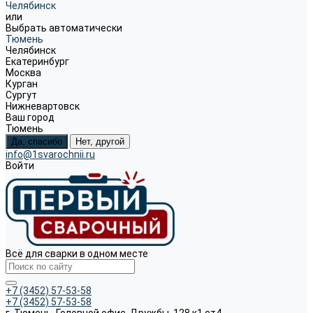
Челябинск
или
Выбрать автоматически
Тюмень
Челябинск
Екатеринбург
Москва
Курган
Сургут
Нижневартовск
Ваш город
Тюмень
Да, спасибо
Нет, другой
info@1svarochnii.ru
Войти
Всё для сварки в одном месте
+7 (3452) 57-53-58
+7 (3452) 57-53-58