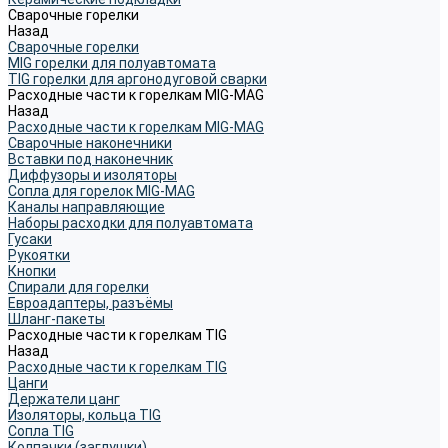
Сварочные горелки
Назад
Сварочные горелки
MIG горелки для полуавтомата
TIG горелки для аргонодуговой сварки
Расходные части к горелкам MIG-MAG
Назад
Расходные части к горелкам MIG-MAG
Сварочные наконечники
Вставки под наконечник
Диффузоры и изоляторы
Сопла для горелок MIG-MAG
Каналы направляющие
Наборы расходки для полуавтомата
Гусаки
Рукоятки
Кнопки
Спирали для горелки
Евроадаптеры, разъёмы
Шланг-пакеты
Расходные части к горелкам TIG
Назад
Расходные части к горелкам TIG
Цанги
Держатели цанг
Изоляторы, кольца TIG
Сопла TIG
Колпачки (заглушки)