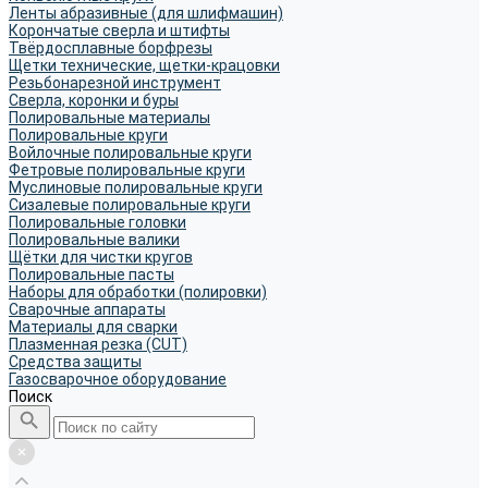
Ленты абразивные (для шлифмашин)
Корончатые сверла и штифты
Твёрдосплавные борфрезы
Щетки технические, щетки-крацовки
Резьбонарезной инструмент
Сверла, коронки и буры
Полировальные материалы
Полировальные круги
Войлочные полировальные круги
Фетровые полировальные круги
Муслиновые полировальные круги
Cизалевые полировальные круги
Полировальные головки
Полировальные валики
Щётки для чистки кругов
Полировальные пасты
Наборы для обработки (полировки)
Сварочные аппараты
Материалы для сварки
Плазменная резка (CUT)
Средства защиты
Газосварочное оборудование
Поиск