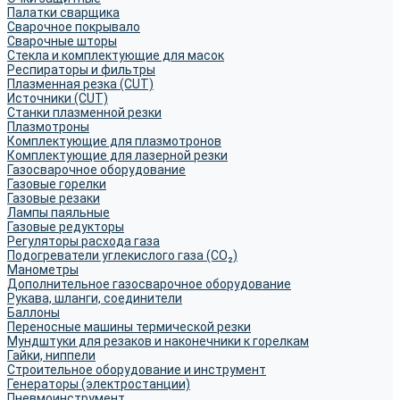
Палатки сварщика
Сварочное покрывало
Сварочные шторы
Стекла и комплектующие для масок
Респираторы и фильтры
Плазменная резка (CUT)
Источники (CUT)
Станки плазменной резки
Плазмотроны
Комплектующие для плазмотронов
Комплектующие для лазерной резки
Газосварочное оборудование
Газовые горелки
Газовые резаки
Лампы паяльные
Газовые редукторы
Регуляторы расхода газа
Подогреватели углекислого газа (CO₂)
Манометры
Дополнительное газосварочное оборудование
Рукава, шланги, соединители
Баллоны
Переносные машины термической резки
Мундштуки для резаков и наконечники к горелкам
Гайки, ниппели
Строительное оборудование и инструмент
Генераторы (электростанции)
Пневмоинструмент