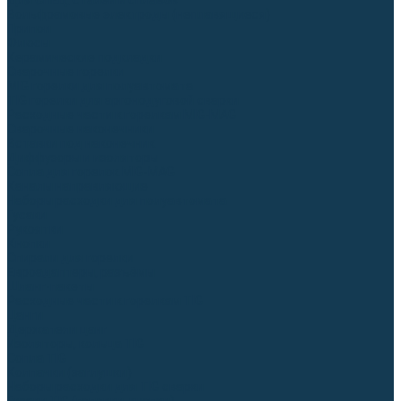
Для СПЕЦ. сталей и сплавов
Вольфрамовые электроды (неплавящиеся)
Припои
Флюсы
Керамические подкладки
Сварочные горелки
MIG горелки для полуавтомата
TIG горелки для аргонодуговой сварки
Расходные части к горелкам MIG-MAG
Сварочные наконечники
Вставки под наконечник
Диффузоры и изоляторы
Сопла для горелок MIG-MAG
Каналы направляющие
Наборы расходки для полуавтомата
Гусаки
Рукоятки
Кнопки
Спирали для горелки
Евроадаптеры, разъёмы
Шланг-пакеты
Расходные части к горелкам TIG
Цанги
Держатели цанг
Изоляторы, кольца TIG
Сопла TIG
Колпачки (заглушки)
Наборы расходки для TIG сварки