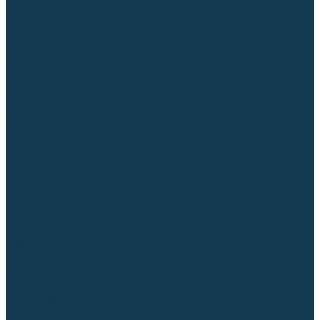
Регуляторы расхода газа
Строительное оборудование и инструмент
Генераторы (электростанции)
Пневмоинструмент
Аккумуляторный инструмент
Сетевой инструмент
Измерительный инструмент
Рулетки
Линейки и угольники
Штангенциркули
Угломеры
Строительные уровни
Расходные материалы и оснастка
Абразивные материалы
Корончатые сверла и штифты
Твёрдосплавные борфрезы
Щетки технические, щетки-крацовки
Резьбонарезной инструмент
Сварочные аппараты
Материалы для сварки
Плазменная резка (CUT)
Средства защиты
Газосварочное оборудование
...
Каталог товаров
Сварочные аппараты
Полуавтоматы (MIG-MAG)
Инверторы (MMA)