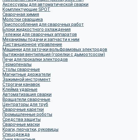
Аксессуары для автоматической сварки
Комплектующие SPOT
Сварочная химия
Молотки сварщика
Приспособления для сварочных работ
Блоки жидкостного охлаждения
Тележки для сварочных аппаратов
Механизмы подачи и запчасти к ним
Дистанционное управление
Машинки для заточки вольфрамовых электродов
Вытяжная вентиляция (горелки с дымоотсосом)
Печи для прокалки электродов
Термопеналы
Столы сварочные
Магнитные держатели
Зажимной инструмент
Строгачи канавок
Клейма ударные
Автоматизация сварки
Вращатели сварочные
Центраторы для труб
Сварочные каретки
Промышленные роботы
Средства защиты
Сварочные маски
Краги, перчатки, руковицы
Спецодежда
Очки защитные