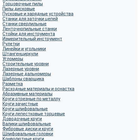
Торцовочные пилы
Пилы дисковые
Пусковые и зарядные устройства
Станки для заточки цепей
Станки сверлильные
Ленточнопильные станки
Стойки для инструмента
Измерительный инструмент
Рулетки
Линейки и угольники
Штангенциркули
Угломеры
Строительные уровни
Лазерные уровни
Лазерные дальномеры
Шаблоны сварщика
Разметка
Расходные материалы и оснастка
Абразивные материалы
Круги отрезные по металлу
Круги зачистные
Круги шлифовальные
Круги лепестковые торцевые
Доводочные круги
Валики шлифовальные
Фибровые диски и круги
Шлифовальные головки
Конволютные круги