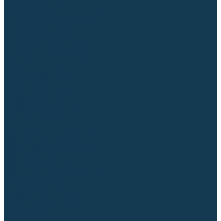
Торцовочные пилы
Пилы дисковые
Пусковые и зарядные устройства
Станки для заточки цепей
Станки сверлильные
Ленточнопильные станки
Стойки для инструмента
Измерительный инструмент
Рулетки
Линейки и угольники
Штангенциркули
Угломеры
Строительные уровни
Лазерные уровни
Лазерные дальномеры
Шаблоны сварщика
Разметка
Расходные материалы и оснастка
Абразивные материалы
Круги отрезные по металлу
Круги зачистные
Круги шлифовальные
Круги лепестковые торцевые
Доводочные круги
Валики шлифовальные
Фибровые диски и круги
Шлифовальные головки
Конволютные круги