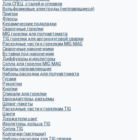
Для СПЕЦ. сталей и сплавов
Вольфрамовые электроды (неплавящиеся)
Припои
Флюсы
Керамические подкладки
Сварочные горелки
MIG горелки для полуавтомата
TIG горелки для аргонодуговой сварки
Расходные части к горелкам MIG-MAG
Сварочные наконечники
Вставки под наконечник
Диффузоры и изоляторы
Сопла для горелок MIG-MAG
Каналы направляющие
Наборы расходки для полуавтомата
Гусаки
Рукоятки
Кнопки
Спирали для горелки
Евроадаптеры, разъёмы
Шланг-пакеты
Расходные части к горелкам TIG
Цанги
Держатели цанг
Изоляторы, кольца TIG
Сопла TIG
Колпачки (заглушки)
Наборы расходки для TIG сварки