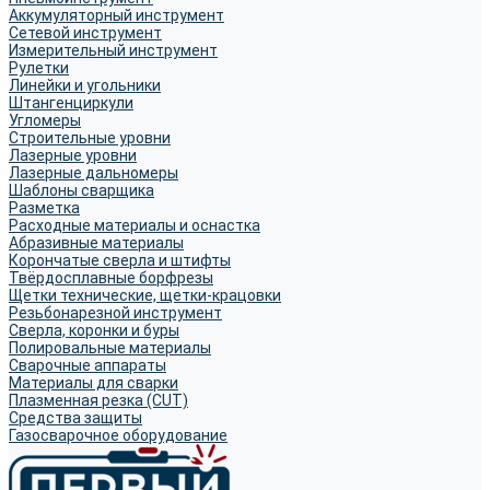
Аккумуляторный инструмент
Сетевой инструмент
Измерительный инструмент
Рулетки
Линейки и угольники
Штангенциркули
Угломеры
Строительные уровни
Лазерные уровни
Лазерные дальномеры
Шаблоны сварщика
Разметка
Расходные материалы и оснастка
Абразивные материалы
Корончатые сверла и штифты
Твёрдосплавные борфрезы
Щетки технические, щетки-крацовки
Резьбонарезной инструмент
Сверла, коронки и буры
Полировальные материалы
Сварочные аппараты
Материалы для сварки
Плазменная резка (CUT)
Средства защиты
Газосварочное оборудование