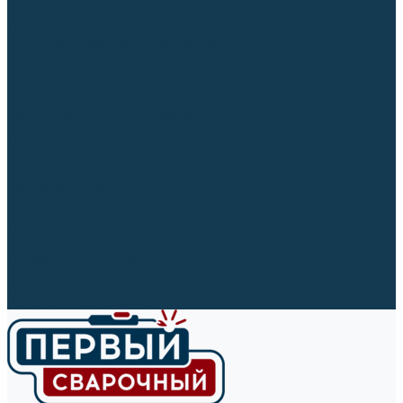
Ленты абразивные (для шлифмашин)
Корончатые сверла и штифты
Твёрдосплавные борфрезы
Щетки технические, щетки-крацовки
Резьбонарезной инструмент
Сверла, коронки и буры
Полировальные материалы
Полировальные круги
Войлочные полировальные круги
Фетровые полировальные круги
Муслиновые полировальные круги
Cизалевые полировальные круги
Полировальные головки
Полировальные валики
Щётки для чистки кругов
Полировальные пасты
Наборы для обработки (полировки)
Сварочные аппараты
Материалы для сварки
Плазменная резка (CUT)
Средства защиты
Газосварочное оборудование