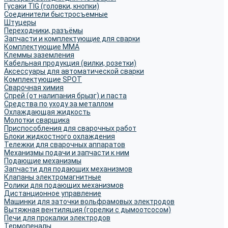
Гусаки TIG (головки, кнопки)
Соединители быстросъемные
Штуцеры
Переходники, разъёмы
Запчасти и комплектующие для сварки
Комплектующие ММА
Клеммы заземления
Кабельная продукция (вилки, розетки)
Аксессуары для автоматической сварки
Комплектующие SPOT
Сварочная химия
Спрей (от налипания брызг) и паста
Средства по уходу за металлом
Охлаждающая жидкость
Молотки сварщика
Приспособления для сварочных работ
Блоки жидкостного охлаждения
Тележки для сварочных аппаратов
Механизмы подачи и запчасти к ним
Подающие механизмы
Запчасти для подающих механизмов
Клапаны электромагнитные
Ролики для подающих механизмов
Дистанционное управление
Машинки для заточки вольфрамовых электродов
Вытяжная вентиляция (горелки с дымоотсосом)
Печи для прокалки электродов
Термопеналы