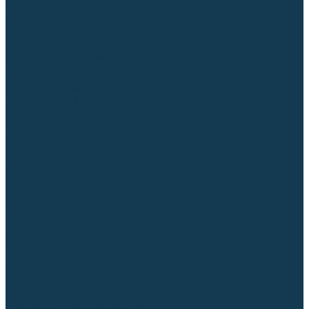
Столы сварочные
Магнитные держатели
Зажимной инструмент
Строгачи канавок
Клейма ударные
Автоматизация сварки
Вращатели сварочные
Центраторы для труб
Сварочные каретки
Промышленные роботы
Средства защиты
Сварочные маски
Краги, перчатки, руковицы
Спецодежда
Очки защитные
Палатки сварщика
Сварочное покрывало
Сварочные шторы
Стекла и комплектующие для масок
Респираторы и фильтры
Плазменная резка (CUT)
Источники (CUT)
Станки плазменной резки
Плазмотроны
Комплектующие для плазмотронов
Сопла CUT
Электроды CUT
Экраны