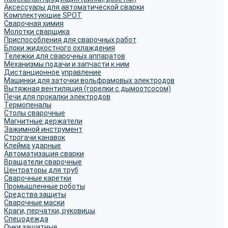
Аксессуары для автоматической сварки
Комплектующие SPOT
Сварочная химия
Молотки сварщика
Приспособления для сварочных работ
Блоки жидкостного охлаждения
Тележки для сварочных аппаратов
Механизмы подачи и запчасти к ним
Дистанционное управление
Машинки для заточки вольфрамовых электродов
Вытяжная вентиляция (горелки с дымоотсосом)
Печи для прокалки электродов
Термопеналы
Столы сварочные
Магнитные держатели
Зажимной инструмент
Строгачи канавок
Клейма ударные
Автоматизация сварки
Вращатели сварочные
Центраторы для труб
Сварочные каретки
Промышленные роботы
Средства защиты
Сварочные маски
Краги, перчатки, руковицы
Спецодежда
Очки защитные