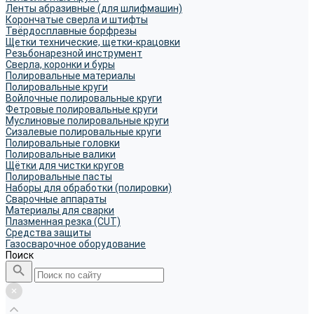
Ленты абразивные (для шлифмашин)
Корончатые сверла и штифты
Твёрдосплавные борфрезы
Щетки технические, щетки-крацовки
Резьбонарезной инструмент
Сверла, коронки и буры
Полировальные материалы
Полировальные круги
Войлочные полировальные круги
Фетровые полировальные круги
Муслиновые полировальные круги
Cизалевые полировальные круги
Полировальные головки
Полировальные валики
Щётки для чистки кругов
Полировальные пасты
Наборы для обработки (полировки)
Сварочные аппараты
Материалы для сварки
Плазменная резка (CUT)
Средства защиты
Газосварочное оборудование
Поиск