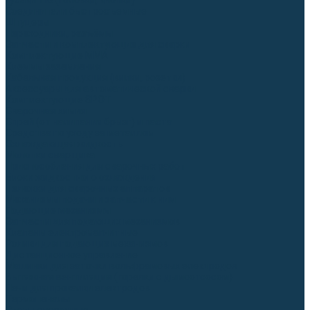
Гусаки TIG (головки, кнопки)
Соединители быстросъемные
Штуцеры
Переходники, разъёмы
Запчасти и комплектующие для сварки
Комплектующие ММА
Клеммы заземления
Кабельная продукция (вилки, розетки)
Аксессуары для автоматической сварки
Комплектующие SPOT
Сварочная химия
Спрей (от налипания брызг) и паста
Средства по уходу за металлом
Охлаждающая жидкость
Молотки сварщика
Приспособления для сварочных работ
Блоки жидкостного охлаждения
Тележки для сварочных аппаратов
Механизмы подачи и запчасти к ним
Подающие механизмы
Запчасти для подающих механизмов
Клапаны электромагнитные
Ролики для подающих механизмов
Дистанционное управление
Машинки для заточки вольфрамовых электродов
Вытяжная вентиляция (горелки с дымоотсосом)
Печи для прокалки электродов
Термопеналы