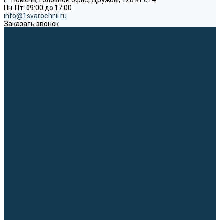
г. Тюмень, Головной офис, Дружбы, 128 к1 ст4
Пн-Пт: 09:00 до 17:00
info@1svarochnii.ru
Заказать звонок
Каталог товаров
Сварочные аппараты
Полуавтоматы (MIG-MAG)
Инверторы (MMA)
Аргонодуговые (TIG)
Выпрямители, реостаты
Точечная (SPOT)
Материалы для сварочных работ
Сварочная проволока
Электроды
Присадочные прутки
Вольфрамовые электроды (неплавящиеся)
Припои
Сварочные горелки
MIG горелки для полуавтомата
TIG горелки для аргонодуговой сварки
Расходные части к горелкам MIG-MAG
Расходные части к горелкам TIG
Запчасти и комплектующие для сварки
Комплектующие ММА
Клеммы заземления
Кабельная продукция (вилки, розетки)
Аксессуары для автоматической сварки
Комплектующие SPOT