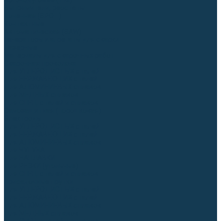
Аргонодуговые (TIG)
Выпрямители, реостаты
Точечная (SPOT)
Контактные
Автоматическая (SAW)
Генераторы и агрегаты для сварки
Лазерные
Материалы для сварочных работ
Сварочная проволока
Для УГЛЕРОДИСТЫХ сталей
Для НЕРЖАВЕЮЩИХ сталей
Для АЛЮМИНИЕВЫХ сплавов
Для МЕДНЫХ сплавов
Для СПЕЦ. сталей и сплавов
Самозащитная (порошковая)
Электроды
Для УГЛЕРОДИСТЫХ сталей
Для НЕРЖАВЕЮЩИХ сталей
Для АЛЮМИНИЕВЫХ сплавов
Для ЧУГУНА
Для НАПЛАВКИ
Для РЕЗКИ (угольные)
Для СПЕЦ. сталей и сплавов
Присадочные прутки
Для УГЛЕРОДИСТЫХ сталей
Для НЕРЖАВЕЮЩИХ сталей
Для АЛЮМИНИЕВЫХ сплавов
Для МЕДНЫХ сплавов