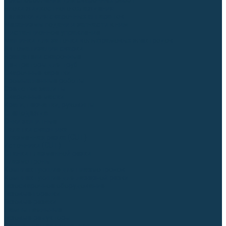
Приспособления для сварочных работ
Блоки жидкостного охлаждения
Тележки для сварочных аппаратов
Механизмы подачи и запчасти к ним
Дистанционное управление
Машинки для заточки вольфрамовых электродов
Автоматизация сварки
Вращатели сварочные
Центраторы для труб
Сварочные каретки
Промышленные роботы
Средства защиты
Сварочные маски
Краги, перчатки, руковицы
Спецодежда
Очки защитные
Палатки сварщика
Плазменная резка (CUT)
Источники (CUT)
Станки плазменной резки
Плазмотроны
Комплектующие для плазмотронов
Комплектующие для лазерной резки
Газосварочное оборудование
Газовые горелки
Газовые резаки
Лампы паяльные
Газовые редукторы