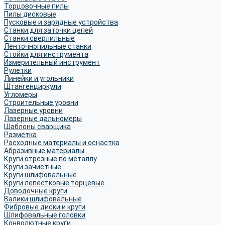
Торцовочные пилы
Пилы дисковые
Пусковые и зарядные устройства
Станки для заточки цепей
Станки сверлильные
Ленточнопильные станки
Стойки для инструмента
Измерительный инструмент
Рулетки
Линейки и угольники
Штангенциркули
Угломеры
Строительные уровни
Лазерные уровни
Лазерные дальномеры
Шаблоны сварщика
Разметка
Расходные материалы и оснастка
Абразивные материалы
Круги отрезные по металлу
Круги зачистные
Круги шлифовальные
Круги лепестковые торцевые
Доводочные круги
Валики шлифовальные
Фибровые диски и круги
Шлифовальные головки
Конволютные круги