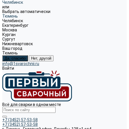
Челябинск
или
Выбрать автоматически
Тюмень
Челябинск
Екатеринбург
Москва
Курган
Сургут
Нижневартовск
Ваш город
Тюмень
Да, спасибо
Нет, другой
info@1svarochnii.ru
Войти
Всё для сварки в одном месте
+7 (3452) 57-53-58
+7 (3452) 57-53-58