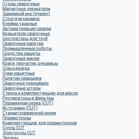
Столы сварочные
Магнитные держатели
Зажимной инструмент
Строгачи канавок
Клейма ударные
Автоматизация сварки
Вращатели сварочные
Центраторы для труб
Сварочные каретки
Промышленные роботы
Средства защиты
Сварочные маски
Краги, перчатки, руковицы
Спецодежда
Очки защитные
Палатки сварщика
Сварочное покрывало
Сварочные шторы
Стекла и комплектующие для масок
Респираторы и фильтры
Плазменная резка (CUT)
Источники (CUT)
Станки плазменной резки
Плазмотроны
Комплектующие для плазмотронов
Сопла CUT
Электроды CUT
Экраны