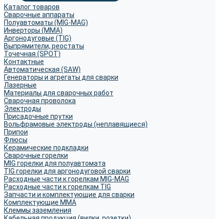
Каталог товаров
Сварочные аппараты
Полуавтоматы (MIG-MAG)
Инверторы (MMA)
Аргонодуговые (TIG)
Выпрямители, реостаты
Точечная (SPOT)
Контактные
Автоматическая (SAW)
Генераторы и агрегаты для сварки
Лазерные
Материалы для сварочных работ
Сварочная проволока
Электроды
Присадочные прутки
Вольфрамовые электроды (неплавящиеся)
Припои
Флюсы
Керамические подкладки
Сварочные горелки
MIG горелки для полуавтомата
TIG горелки для аргонодуговой сварки
Расходные части к горелкам MIG-MAG
Расходные части к горелкам TIG
Запчасти и комплектующие для сварки
Комплектующие ММА
Клеммы заземления
Кабельная продукция (вилки, розетки)