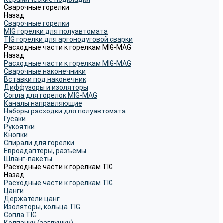
Сварочные горелки
Назад
Сварочные горелки
MIG горелки для полуавтомата
TIG горелки для аргонодуговой сварки
Расходные части к горелкам MIG-MAG
Назад
Расходные части к горелкам MIG-MAG
Сварочные наконечники
Вставки под наконечник
Диффузоры и изоляторы
Сопла для горелок MIG-MAG
Каналы направляющие
Наборы расходки для полуавтомата
Гусаки
Рукоятки
Кнопки
Спирали для горелки
Евроадаптеры, разъёмы
Шланг-пакеты
Расходные части к горелкам TIG
Назад
Расходные части к горелкам TIG
Цанги
Держатели цанг
Изоляторы, кольца TIG
Сопла TIG
Колпачки (заглушки)