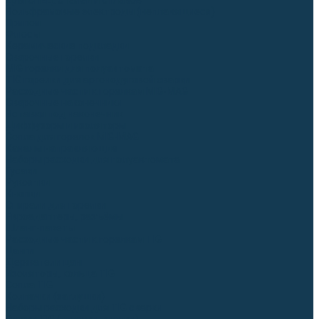
Для СПЕЦ. сталей и сплавов
Вольфрамовые электроды (неплавящиеся)
Припои
Флюсы
Керамические подкладки
Сварочные горелки
MIG горелки для полуавтомата
TIG горелки для аргонодуговой сварки
Расходные части к горелкам MIG-MAG
Сварочные наконечники
Вставки под наконечник
Диффузоры и изоляторы
Сопла для горелок MIG-MAG
Каналы направляющие
Наборы расходки для полуавтомата
Гусаки
Рукоятки
Кнопки
Спирали для горелки
Евроадаптеры, разъёмы
Шланг-пакеты
Расходные части к горелкам TIG
Цанги
Держатели цанг
Изоляторы, кольца TIG
Сопла TIG
Колпачки (заглушки)
Наборы расходки для TIG сварки