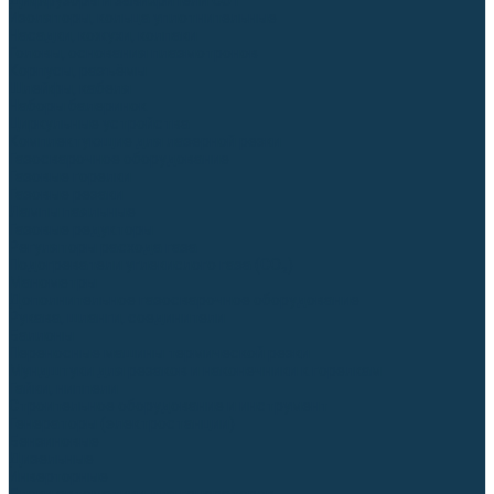
Диффузоры и завихрители CUT
Изоляторы, кольца уплотнительные
Насадки, кожухи, колпаки
Головы, основания плазмотронов
Корпусы, разъёмы
Шлейфы, кабеля
Наборы балеринок
Циркульные устройства
Комплектующие для лазерной резки
Газосварочное оборудование
Газовые горелки
Газовые резаки
Лампы паяльные
Газовые редукторы
Регуляторы расхода газа
Подогреватели углекислого газа (CO₂)
Манометры
Дополнительное газосварочное оборудование
Рукава, шланги, соединители
Баллоны
Переносные машины термической резки
Мундштуки для резаков и наконечники к горелкам
Гайки, ниппели
Строительное оборудование и инструмент
Генераторы (электростанции)
Бензиновые
Дизельные
Инверторные