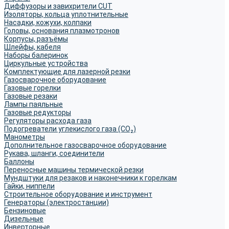
Диффузоры и завихрители CUT
Изоляторы, кольца уплотнительные
Насадки, кожухи, колпаки
Головы, основания плазмотронов
Корпусы, разъёмы
Шлейфы, кабеля
Наборы балеринок
Циркульные устройства
Комплектующие для лазерной резки
Газосварочное оборудование
Газовые горелки
Газовые резаки
Лампы паяльные
Газовые редукторы
Регуляторы расхода газа
Подогреватели углекислого газа (CO₂)
Манометры
Дополнительное газосварочное оборудование
Рукава, шланги, соединители
Баллоны
Переносные машины термической резки
Мундштуки для резаков и наконечники к горелкам
Гайки, ниппели
Строительное оборудование и инструмент
Генераторы (электростанции)
Бензиновые
Дизельные
Инверторные