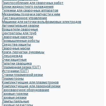
Приспособления для сварочных работ
Блоки жидкостного охлаждения
Тележки для сварочных аппаратов
Механизмы подачи и запчасти к ним
Дистанционное управление
Машинки для заточки вольфрамовых электродов
Автоматизация сварки
Вращатели сварочные
Центраторы для труб
Сварочные каретки
Промышленные роботы
Средства защиты
Сварочные маски
Краги, перчатки, руковицы
Спецодежда
Очки защитные
Палатки сварщика
Плазменная резка (CUT)
Источники (CUT)
Станки плазменной резки
Плазмотроны
Комплектующие для плазмотронов
Комплектующие для лазерной резки
Газосварочное оборудование
Газовые горелки
Газовые резаки
Лампы паяльные
Газовые редукторы