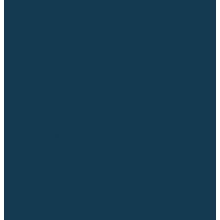
Торцовочные пилы
Пилы дисковые
Пусковые и зарядные устройства
Станки для заточки цепей
Станки сверлильные
Ленточнопильные станки
Стойки для инструмента
Измерительный инструмент
Рулетки
Линейки и угольники
Штангенциркули
Угломеры
Строительные уровни
Лазерные уровни
Лазерные дальномеры
Шаблоны сварщика
Разметка
Расходные материалы и оснастка
Абразивные материалы
Круги отрезные по металлу
Круги зачистные
Круги шлифовальные
Круги лепестковые торцевые
Доводочные круги
Валики шлифовальные
Фибровые диски и круги
Шлифовальные головки
Конволютные круги