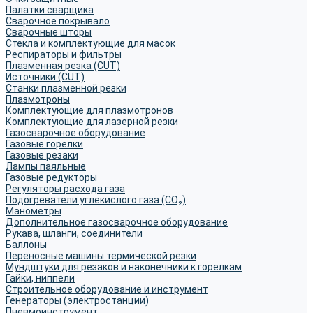
Палатки сварщика
Сварочное покрывало
Сварочные шторы
Стекла и комплектующие для масок
Респираторы и фильтры
Плазменная резка (CUT)
Источники (CUT)
Станки плазменной резки
Плазмотроны
Комплектующие для плазмотронов
Комплектующие для лазерной резки
Газосварочное оборудование
Газовые горелки
Газовые резаки
Лампы паяльные
Газовые редукторы
Регуляторы расхода газа
Подогреватели углекислого газа (CO₂)
Манометры
Дополнительное газосварочное оборудование
Рукава, шланги, соединители
Баллоны
Переносные машины термической резки
Мундштуки для резаков и наконечники к горелкам
Гайки, ниппели
Строительное оборудование и инструмент
Генераторы (электростанции)
Пневмоинструмент