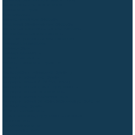
Блоки автоматики для генераторов
Аксессуары для генераторов
Пневмоинструмент
Компрессоры
Безмасляные компрессоры
Масляные ременные компрессоры
Масляные коаксиальные компрессоры
Автомобильные компрессоры
Комплектующие для компрессоров
Пневмошлифмашины
Пневмодрели
Пневмогайковерты
Пневмопистолеты
Наборы пневмоинструмента
Шланги
Аксессуары к пневмоинструменту
Аккумуляторный инструмент
Аккумуляторные УШМ (болгарки)
Аккумуляторные дрели-шуруповерты
Аккумуляторные перфораторы
Аккумуляторные дисковые пилы
Аккумуляторные батареи, зарядные устройства
Сетевой инструмент
УШМ и шлифмашины
Дрели, миксеры, шуруповерты сетевые
Перфораторы
Отбойные молотки
Точильные станки