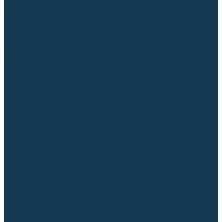
Регуляторы расхода газа
Строительное оборудование и инструмент
Генераторы (электростанции)
Пневмоинструмент
Аккумуляторный инструмент
Сетевой инструмент
Измерительный инструмент
Рулетки
Линейки и угольники
Штангенциркули
Угломеры
Строительные уровни
Расходные материалы и оснастка
Абразивные материалы
Корончатые сверла и штифты
Твёрдосплавные борфрезы
Щетки технические, щетки-крацовки
Резьбонарезной инструмент
Сварочные аппараты
Материалы для сварки
Плазменная резка (CUT)
Средства защиты
Газосварочное оборудование
...
Каталог товаров
Сварочные аппараты
Полуавтоматы (MIG-MAG)
Инверторы (MMA)