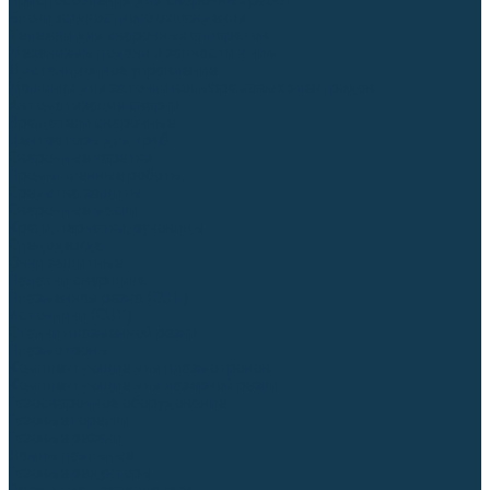
Приспособления для сварочных работ
Блоки жидкостного охлаждения
Тележки для сварочных аппаратов
Механизмы подачи и запчасти к ним
Дистанционное управление
Машинки для заточки вольфрамовых электродов
Автоматизация сварки
Вращатели сварочные
Центраторы для труб
Сварочные каретки
Промышленные роботы
Средства защиты
Сварочные маски
Краги, перчатки, руковицы
Спецодежда
Очки защитные
Палатки сварщика
Плазменная резка (CUT)
Источники (CUT)
Станки плазменной резки
Плазмотроны
Комплектующие для плазмотронов
Комплектующие для лазерной резки
Газосварочное оборудование
Газовые горелки
Газовые резаки
Лампы паяльные
Газовые редукторы