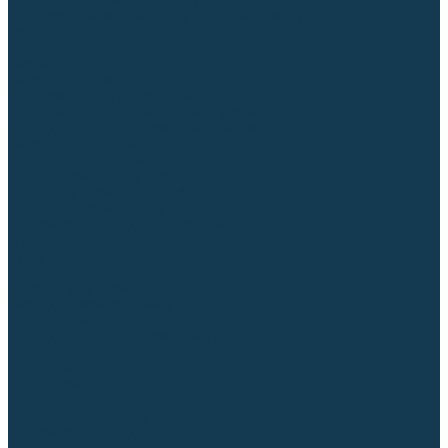
Для СПЕЦ. сталей и сплавов
Вольфрамовые электроды (неплавящиеся)
Припои
Флюсы
Керамические подкладки
Сварочные горелки
MIG горелки для полуавтомата
TIG горелки для аргонодуговой сварки
Расходные части к горелкам MIG-MAG
Сварочные наконечники
Вставки под наконечник
Диффузоры и изоляторы
Сопла для горелок MIG-MAG
Каналы направляющие
Наборы расходки для полуавтомата
Гусаки
Рукоятки
Кнопки
Спирали для горелки
Евроадаптеры, разъёмы
Шланг-пакеты
Расходные части к горелкам TIG
Цанги
Держатели цанг
Изоляторы, кольца TIG
Сопла TIG
Колпачки (заглушки)
Наборы расходки для TIG сварки