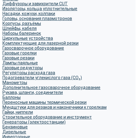
Диффузоры и завихрители CUT
Изоляторы, кольца уплотнительные
Насадки, кожухи, колпаки
Головы, основания плазмотронов
Корпусы, разъёмы
Шлейфы, кабеля
Наборы балеринок
Циркульные устройства
Комплектующие для лазерной резки
Газосварочное оборудование
Газовые горелки
Газовые резаки
Лампы паяльные
Газовые редукторы
Регуляторы расхода газа
Подогреватели углекислого газа (CO₂)
Манометры
Дополнительное газосварочное оборудование
Рукава, шланги, соединители
Баллоны
Переносные машины термической резки
Мундштуки для резаков и наконечники к горелкам
Гайки, ниппели
Строительное оборудование и инструмент
Генераторы (электростанции)
Бензиновые
Дизельные
Инверторные