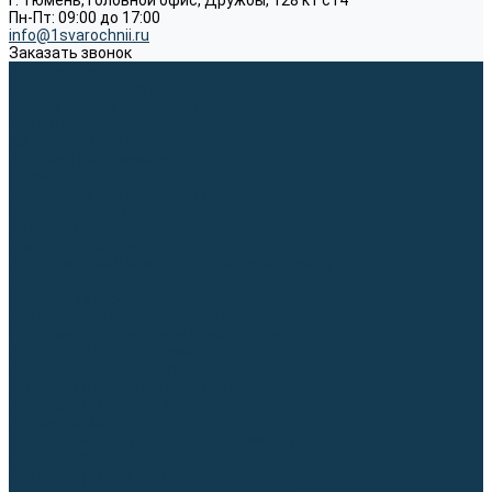
г. Тюмень, Головной офис, Дружбы, 128 к1 ст4
Пн-Пт: 09:00 до 17:00
info@1svarochnii.ru
Заказать звонок
Каталог товаров
Сварочные аппараты
Полуавтоматы (MIG-MAG)
Инверторы (MMA)
Аргонодуговые (TIG)
Выпрямители, реостаты
Точечная (SPOT)
Материалы для сварочных работ
Сварочная проволока
Электроды
Присадочные прутки
Вольфрамовые электроды (неплавящиеся)
Припои
Сварочные горелки
MIG горелки для полуавтомата
TIG горелки для аргонодуговой сварки
Расходные части к горелкам MIG-MAG
Расходные части к горелкам TIG
Запчасти и комплектующие для сварки
Комплектующие ММА
Клеммы заземления
Кабельная продукция (вилки, розетки)
Аксессуары для автоматической сварки
Комплектующие SPOT