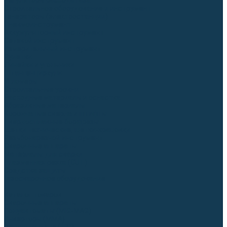
Регуляторы расхода газа
Строительное оборудование и инструмент
Генераторы (электростанции)
Пневмоинструмент
Аккумуляторный инструмент
Сетевой инструмент
Измерительный инструмент
Рулетки
Линейки и угольники
Штангенциркули
Угломеры
Строительные уровни
Расходные материалы и оснастка
Абразивные материалы
Корончатые сверла и штифты
Твёрдосплавные борфрезы
Щетки технические, щетки-крацовки
Резьбонарезной инструмент
Сварочные аппараты
Материалы для сварки
Плазменная резка (CUT)
Средства защиты
Газосварочное оборудование
...
Каталог товаров
Сварочные аппараты
Полуавтоматы (MIG-MAG)
Инверторы (MMA)