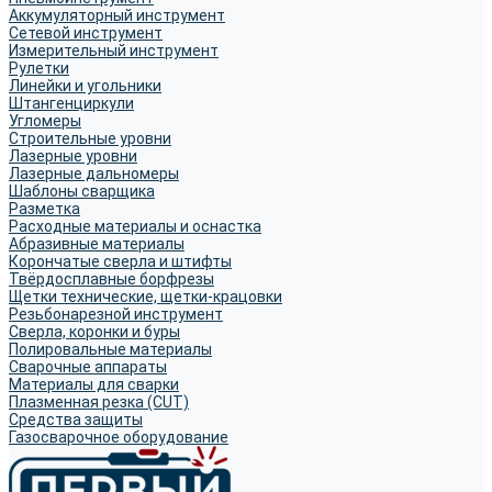
Аккумуляторный инструмент
Сетевой инструмент
Измерительный инструмент
Рулетки
Линейки и угольники
Штангенциркули
Угломеры
Строительные уровни
Лазерные уровни
Лазерные дальномеры
Шаблоны сварщика
Разметка
Расходные материалы и оснастка
Абразивные материалы
Корончатые сверла и штифты
Твёрдосплавные борфрезы
Щетки технические, щетки-крацовки
Резьбонарезной инструмент
Сверла, коронки и буры
Полировальные материалы
Сварочные аппараты
Материалы для сварки
Плазменная резка (CUT)
Средства защиты
Газосварочное оборудование