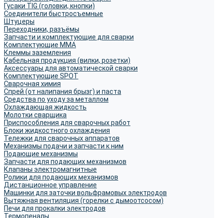
Гусаки TIG (головки, кнопки)
Соединители быстросъемные
Штуцеры
Переходники, разъёмы
Запчасти и комплектующие для сварки
Комплектующие ММА
Клеммы заземления
Кабельная продукция (вилки, розетки)
Аксессуары для автоматической сварки
Комплектующие SPOT
Сварочная химия
Спрей (от налипания брызг) и паста
Средства по уходу за металлом
Охлаждающая жидкость
Молотки сварщика
Приспособления для сварочных работ
Блоки жидкостного охлаждения
Тележки для сварочных аппаратов
Механизмы подачи и запчасти к ним
Подающие механизмы
Запчасти для подающих механизмов
Клапаны электромагнитные
Ролики для подающих механизмов
Дистанционное управление
Машинки для заточки вольфрамовых электродов
Вытяжная вентиляция (горелки с дымоотсосом)
Печи для прокалки электродов
Термопеналы