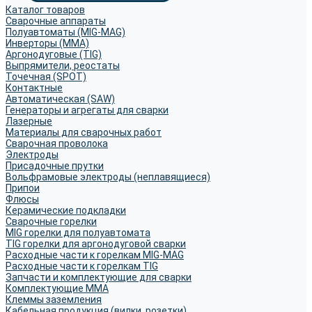
Каталог товаров
Сварочные аппараты
Полуавтоматы (MIG-MAG)
Инверторы (MMA)
Аргонодуговые (TIG)
Выпрямители, реостаты
Точечная (SPOT)
Контактные
Автоматическая (SAW)
Генераторы и агрегаты для сварки
Лазерные
Материалы для сварочных работ
Сварочная проволока
Электроды
Присадочные прутки
Вольфрамовые электроды (неплавящиеся)
Припои
Флюсы
Керамические подкладки
Сварочные горелки
MIG горелки для полуавтомата
TIG горелки для аргонодуговой сварки
Расходные части к горелкам MIG-MAG
Расходные части к горелкам TIG
Запчасти и комплектующие для сварки
Комплектующие ММА
Клеммы заземления
Кабельная продукция (вилки, розетки)