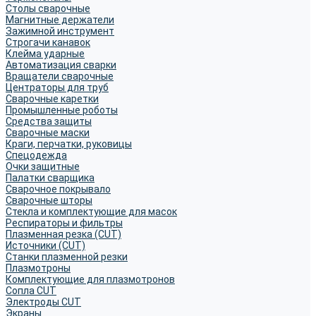
Столы сварочные
Магнитные держатели
Зажимной инструмент
Строгачи канавок
Клейма ударные
Автоматизация сварки
Вращатели сварочные
Центраторы для труб
Сварочные каретки
Промышленные роботы
Средства защиты
Сварочные маски
Краги, перчатки, руковицы
Спецодежда
Очки защитные
Палатки сварщика
Сварочное покрывало
Сварочные шторы
Стекла и комплектующие для масок
Респираторы и фильтры
Плазменная резка (CUT)
Источники (CUT)
Станки плазменной резки
Плазмотроны
Комплектующие для плазмотронов
Сопла CUT
Электроды CUT
Экраны