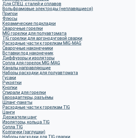
Для СПЕЦ. сталей и сплавов
Вольфрамовые электроды (неплавящиеся)
Припои
Флюсы
Керамические подкладки
Сварочные горелки
MIG горелки для полуавтомата
TIG горелки для аргонодуговой сварки
Расходные части к горелкам MIG-MAG
Сварочные наконечники
Вставки под наконечник
Диффузоры и изоляторы
Сопла для горелок MIG-MAG
Каналы направляющие
Наборы расходки для полуавтомата
Гусаки
Рукоятки
Кнопки
Спирали для горелки
Евроадаптеры, разъёмы
Шланг-пакеты
Расходные части к горелкам TIG
Цанги
Держатели цанг
Изоляторы, кольца TIG
Сопла TIG
Колпачки (заглушки)
Наборы расходки для TIG сварки