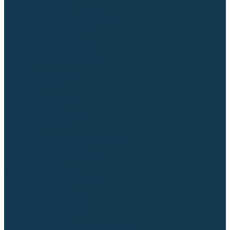
Торцовочные пилы
Пилы дисковые
Пусковые и зарядные устройства
Станки для заточки цепей
Станки сверлильные
Ленточнопильные станки
Стойки для инструмента
Измерительный инструмент
Рулетки
Линейки и угольники
Штангенциркули
Угломеры
Строительные уровни
Лазерные уровни
Лазерные дальномеры
Шаблоны сварщика
Разметка
Расходные материалы и оснастка
Абразивные материалы
Круги отрезные по металлу
Круги зачистные
Круги шлифовальные
Круги лепестковые торцевые
Доводочные круги
Валики шлифовальные
Фибровые диски и круги
Шлифовальные головки
Конволютные круги