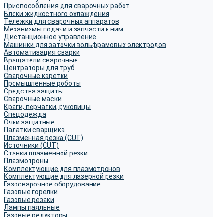
Приспособления для сварочных работ
Блоки жидкостного охлаждения
Тележки для сварочных аппаратов
Механизмы подачи и запчасти к ним
Дистанционное управление
Машинки для заточки вольфрамовых электродов
Автоматизация сварки
Вращатели сварочные
Центраторы для труб
Сварочные каретки
Промышленные роботы
Средства защиты
Сварочные маски
Краги, перчатки, руковицы
Спецодежда
Очки защитные
Палатки сварщика
Плазменная резка (CUT)
Источники (CUT)
Станки плазменной резки
Плазмотроны
Комплектующие для плазмотронов
Комплектующие для лазерной резки
Газосварочное оборудование
Газовые горелки
Газовые резаки
Лампы паяльные
Газовые редукторы