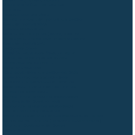
Гусаки TIG (головки, кнопки)
Соединители быстросъемные
Штуцеры
Переходники, разъёмы
Запчасти и комплектующие для сварки
Комплектующие ММА
Клеммы заземления
Кабельная продукция (вилки, розетки)
Аксессуары для автоматической сварки
Комплектующие SPOT
Сварочная химия
Спрей (от налипания брызг) и паста
Средства по уходу за металлом
Охлаждающая жидкость
Молотки сварщика
Приспособления для сварочных работ
Блоки жидкостного охлаждения
Тележки для сварочных аппаратов
Механизмы подачи и запчасти к ним
Подающие механизмы
Запчасти для подающих механизмов
Клапаны электромагнитные
Ролики для подающих механизмов
Дистанционное управление
Машинки для заточки вольфрамовых электродов
Вытяжная вентиляция (горелки с дымоотсосом)
Печи для прокалки электродов
Термопеналы