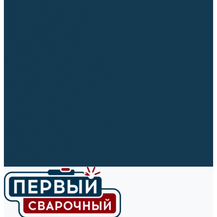
Ленты абразивные (для шлифмашин)
Корончатые сверла и штифты
Твёрдосплавные борфрезы
Щетки технические, щетки-крацовки
Резьбонарезной инструмент
Сверла, коронки и буры
Полировальные материалы
Полировальные круги
Войлочные полировальные круги
Фетровые полировальные круги
Муслиновые полировальные круги
Cизалевые полировальные круги
Полировальные головки
Полировальные валики
Щётки для чистки кругов
Полировальные пасты
Наборы для обработки (полировки)
Сварочные аппараты
Материалы для сварки
Плазменная резка (CUT)
Средства защиты
Газосварочное оборудование