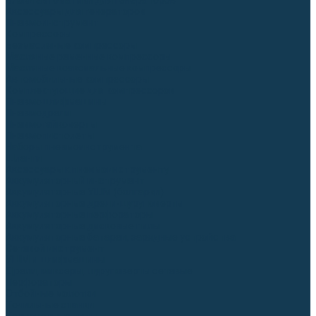
Блоки автоматики для генераторов
Аксессуары для генераторов
Пневмоинструмент
Компрессоры
Безмасляные компрессоры
Масляные ременные компрессоры
Масляные коаксиальные компрессоры
Автомобильные компрессоры
Комплектующие для компрессоров
Пневмошлифмашины
Пневмодрели
Пневмогайковерты
Пневмопистолеты
Наборы пневмоинструмента
Шланги
Аксессуары к пневмоинструменту
Аккумуляторный инструмент
Аккумуляторные УШМ (болгарки)
Аккумуляторные дрели-шуруповерты
Аккумуляторные перфораторы
Аккумуляторные дисковые пилы
Аккумуляторные батареи, зарядные устройства
Сетевой инструмент
УШМ и шлифмашины
Дрели, миксеры, шуруповерты сетевые
Перфораторы
Отбойные молотки
Точильные станки