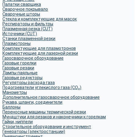
Палатки сварщика
Сварочное покрывало
Сварочные шторы
Стекла и комплектующие для масок
Респираторы и фильтры
Плазменная резка (CUT)
Источники (CUT)
Станки плазменной резки
Плазмотроны
Комплектующие для плазмотронов
Комплектующие для лазерной резки
Газосварочное оборудование
Газовые горелки
Газовые резаки
Лампы паяльные
Газовые редукторы
Регуляторы расхода газа
Подогреватели углекислого газа (CO₂)
Манометры
Дополнительное газосварочное оборудование
Рукава, шланги, соединители
Баллоны
Переносные машины термической резки
Мундштуки для резаков и наконечники к горелкам
Гайки, ниппели
Строительное оборудование и инструмент
Генераторы (электростанции)
Пневмоинструмент