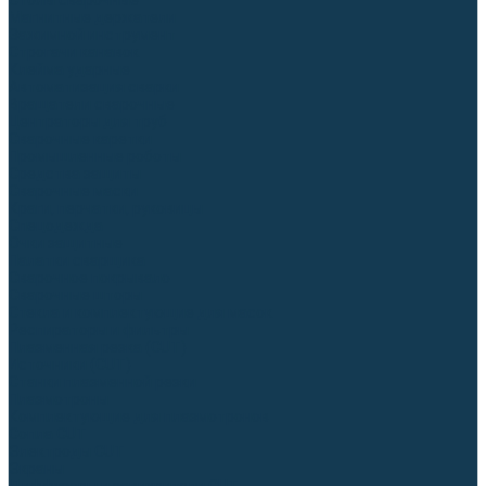
Столы сварочные
Магнитные держатели
Зажимной инструмент
Строгачи канавок
Клейма ударные
Автоматизация сварки
Вращатели сварочные
Центраторы для труб
Сварочные каретки
Промышленные роботы
Средства защиты
Сварочные маски
Краги, перчатки, руковицы
Спецодежда
Очки защитные
Палатки сварщика
Сварочное покрывало
Сварочные шторы
Стекла и комплектующие для масок
Респираторы и фильтры
Плазменная резка (CUT)
Источники (CUT)
Станки плазменной резки
Плазмотроны
Комплектующие для плазмотронов
Сопла CUT
Электроды CUT
Экраны