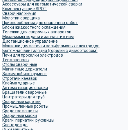
Аксессуары для автоматической сварки
Комплектующие SPOT
Сварочная химия
Молотки сварщика
Приспособления для сварочных работ
Блоки жидкостного охлаждения
Тележки для сварочных аппаратов
Механизмы подачи и запчасти к ним
Дистанционное управление
Машинки для заточки вольфрамовых электродов
Вытяжная вентиляция (горелки с дымоотсосом)
Печи для прокалки электродов
Термопеналы
Столы сварочные
Магнитные держатели
Зажимной инструмент
Строгачи канавок
Клейма ударные
Автоматизация сварки
Вращатели сварочные
Центраторы для труб
Сварочные каретки
Промышленные роботы
Средства защиты
Сварочные маски
Краги, перчатки, руковицы
Спецодежда
Очки защитные