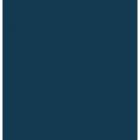
Аргонодуговые (TIG)
Выпрямители, реостаты
Точечная (SPOT)
Контактные
Автоматическая (SAW)
Генераторы и агрегаты для сварки
Лазерные
Материалы для сварочных работ
Сварочная проволока
Для УГЛЕРОДИСТЫХ сталей
Для НЕРЖАВЕЮЩИХ сталей
Для АЛЮМИНИЕВЫХ сплавов
Для МЕДНЫХ сплавов
Для СПЕЦ. сталей и сплавов
Самозащитная (порошковая)
Электроды
Для УГЛЕРОДИСТЫХ сталей
Для НЕРЖАВЕЮЩИХ сталей
Для АЛЮМИНИЕВЫХ сплавов
Для ЧУГУНА
Для НАПЛАВКИ
Для РЕЗКИ (угольные)
Для СПЕЦ. сталей и сплавов
Присадочные прутки
Для УГЛЕРОДИСТЫХ сталей
Для НЕРЖАВЕЮЩИХ сталей
Для АЛЮМИНИЕВЫХ сплавов
Для МЕДНЫХ сплавов