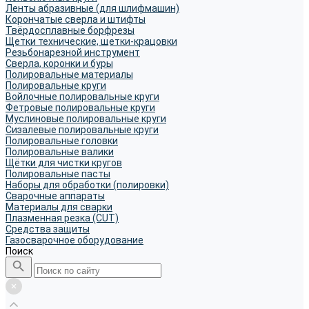
Ленты абразивные (для шлифмашин)
Корончатые сверла и штифты
Твёрдосплавные борфрезы
Щетки технические, щетки-крацовки
Резьбонарезной инструмент
Сверла, коронки и буры
Полировальные материалы
Полировальные круги
Войлочные полировальные круги
Фетровые полировальные круги
Муслиновые полировальные круги
Cизалевые полировальные круги
Полировальные головки
Полировальные валики
Щётки для чистки кругов
Полировальные пасты
Наборы для обработки (полировки)
Сварочные аппараты
Материалы для сварки
Плазменная резка (CUT)
Средства защиты
Газосварочное оборудование
Поиск