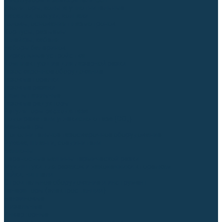
Диффузоры и завихрители CUT
Изоляторы, кольца уплотнительные
Насадки, кожухи, колпаки
Головы, основания плазмотронов
Корпусы, разъёмы
Шлейфы, кабеля
Наборы балеринок
Циркульные устройства
Комплектующие для лазерной резки
Газосварочное оборудование
Газовые горелки
Газовые резаки
Лампы паяльные
Газовые редукторы
Регуляторы расхода газа
Подогреватели углекислого газа (CO₂)
Манометры
Дополнительное газосварочное оборудование
Рукава, шланги, соединители
Баллоны
Переносные машины термической резки
Мундштуки для резаков и наконечники к горелкам
Гайки, ниппели
Строительное оборудование и инструмент
Генераторы (электростанции)
Бензиновые
Дизельные
Инверторные