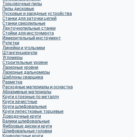
Торцовочные пилы
Пилы дисковые
Пусковые и зарядные устройства
Станки для заточки цепей
Станки сверлильные
Ленточнопильные станки
Стойки для инструмента
Измерительный инструмент
Рулетки
Линейки и угольники
Штангенциркули
Угломеры
Строительные уровни
Лазерные уровни
Лазерные дальномеры
Шаблоны сварщика
Разметка
Расходные материалы и оснастка
Абразивные материалы
Круги отрезные по металлу
Круги зачистные
Круги шлифовальные
Круги лепестковые торцевые
Доводочные круги
Валики шлифовальные
Фибровые диски и круги
Шлифовальные головки
Конволютные круги