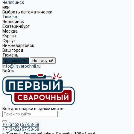
Челябинск
или
Выбрать автоматически
Тюмень
Челябинск
Екатеринбург
Москва
Курган
Сургут
Нижневартовск
Ваш город
Тюмень
Да, спасибо
Нет, другой
info@1svarochnii.ru
Войти
Всё для сварки в одном месте
+7 (3452) 57-53-58
+7 (3452) 57-53-58