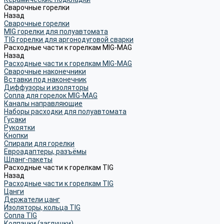
Сварочные горелки
Назад
Сварочные горелки
MIG горелки для полуавтомата
TIG горелки для аргонодуговой сварки
Расходные части к горелкам MIG-MAG
Назад
Расходные части к горелкам MIG-MAG
Сварочные наконечники
Вставки под наконечник
Диффузоры и изоляторы
Сопла для горелок MIG-MAG
Каналы направляющие
Наборы расходки для полуавтомата
Гусаки
Рукоятки
Кнопки
Спирали для горелки
Евроадаптеры, разъёмы
Шланг-пакеты
Расходные части к горелкам TIG
Назад
Расходные части к горелкам TIG
Цанги
Держатели цанг
Изоляторы, кольца TIG
Сопла TIG
Колпачки (заглушки)