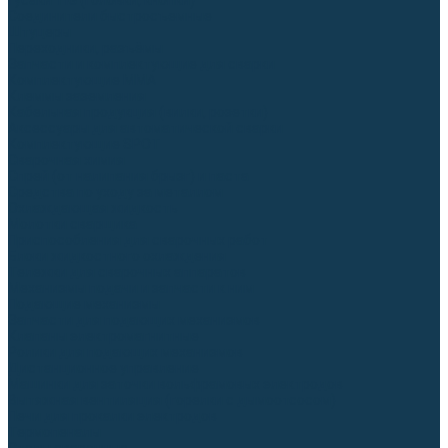
Гусаки TIG (головки, кнопки)
Соединители быстросъемные
Штуцеры
Переходники, разъёмы
Запчасти и комплектующие для сварки
Комплектующие ММА
Клеммы заземления
Кабельная продукция (вилки, розетки)
Аксессуары для автоматической сварки
Комплектующие SPOT
Сварочная химия
Спрей (от налипания брызг) и паста
Средства по уходу за металлом
Охлаждающая жидкость
Молотки сварщика
Приспособления для сварочных работ
Блоки жидкостного охлаждения
Тележки для сварочных аппаратов
Механизмы подачи и запчасти к ним
Подающие механизмы
Запчасти для подающих механизмов
Клапаны электромагнитные
Ролики для подающих механизмов
Дистанционное управление
Машинки для заточки вольфрамовых электродов
Вытяжная вентиляция (горелки с дымоотсосом)
Печи для прокалки электродов
Термопеналы