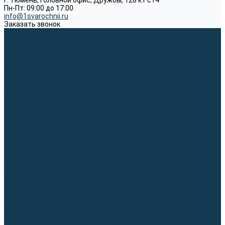
г. Тюмень, Головной офис, Дружбы, 128 к1 ст4
Пн-Пт: 09:00 до 17:00
info@1svarochnii.ru
Заказать звонок
Каталог товаров
Сварочные аппараты
Полуавтоматы (MIG-MAG)
Инверторы (MMA)
Аргонодуговые (TIG)
Выпрямители, реостаты
Точечная (SPOT)
Материалы для сварочных работ
Сварочная проволока
Электроды
Присадочные прутки
Вольфрамовые электроды (неплавящиеся)
Припои
Сварочные горелки
MIG горелки для полуавтомата
TIG горелки для аргонодуговой сварки
Расходные части к горелкам MIG-MAG
Расходные части к горелкам TIG
Запчасти и комплектующие для сварки
Комплектующие ММА
Клеммы заземления
Кабельная продукция (вилки, розетки)
Аксессуары для автоматической сварки
Комплектующие SPOT