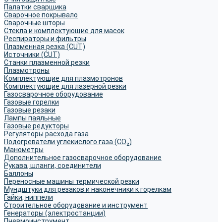
Палатки сварщика
Сварочное покрывало
Сварочные шторы
Стекла и комплектующие для масок
Респираторы и фильтры
Плазменная резка (CUT)
Источники (CUT)
Станки плазменной резки
Плазмотроны
Комплектующие для плазмотронов
Комплектующие для лазерной резки
Газосварочное оборудование
Газовые горелки
Газовые резаки
Лампы паяльные
Газовые редукторы
Регуляторы расхода газа
Подогреватели углекислого газа (CO₂)
Манометры
Дополнительное газосварочное оборудование
Рукава, шланги, соединители
Баллоны
Переносные машины термической резки
Мундштуки для резаков и наконечники к горелкам
Гайки, ниппели
Строительное оборудование и инструмент
Генераторы (электростанции)
Пневмоинструмент