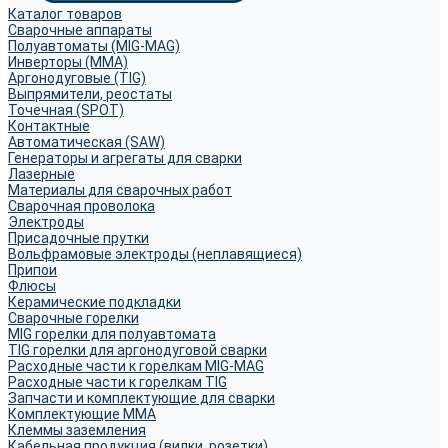
Каталог товаров
Сварочные аппараты
Полуавтоматы (MIG-MAG)
Инверторы (MMA)
Аргонодуговые (TIG)
Выпрямители, реостаты
Точечная (SPOT)
Контактные
Автоматическая (SAW)
Генераторы и агрегаты для сварки
Лазерные
Материалы для сварочных работ
Сварочная проволока
Электроды
Присадочные прутки
Вольфрамовые электроды (неплавящиеся)
Припои
Флюсы
Керамические подкладки
Сварочные горелки
MIG горелки для полуавтомата
TIG горелки для аргонодуговой сварки
Расходные части к горелкам MIG-MAG
Расходные части к горелкам TIG
Запчасти и комплектующие для сварки
Комплектующие ММА
Клеммы заземления
Кабельная продукция (вилки, розетки)