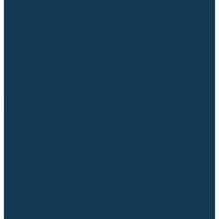
Торцовочные пилы
Пилы дисковые
Пусковые и зарядные устройства
Станки для заточки цепей
Станки сверлильные
Ленточнопильные станки
Стойки для инструмента
Измерительный инструмент
Рулетки
Линейки и угольники
Штангенциркули
Угломеры
Строительные уровни
Лазерные уровни
Лазерные дальномеры
Шаблоны сварщика
Разметка
Расходные материалы и оснастка
Абразивные материалы
Круги отрезные по металлу
Круги зачистные
Круги шлифовальные
Круги лепестковые торцевые
Доводочные круги
Валики шлифовальные
Фибровые диски и круги
Шлифовальные головки
Конволютные круги