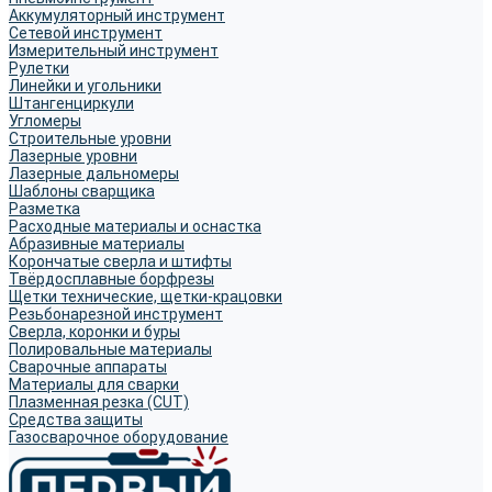
Аккумуляторный инструмент
Сетевой инструмент
Измерительный инструмент
Рулетки
Линейки и угольники
Штангенциркули
Угломеры
Строительные уровни
Лазерные уровни
Лазерные дальномеры
Шаблоны сварщика
Разметка
Расходные материалы и оснастка
Абразивные материалы
Корончатые сверла и штифты
Твёрдосплавные борфрезы
Щетки технические, щетки-крацовки
Резьбонарезной инструмент
Сверла, коронки и буры
Полировальные материалы
Сварочные аппараты
Материалы для сварки
Плазменная резка (CUT)
Средства защиты
Газосварочное оборудование