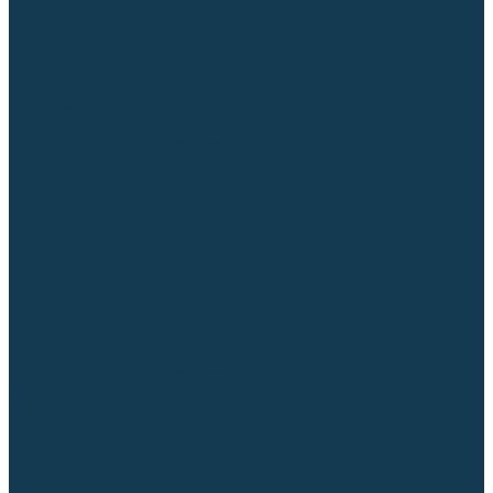
Для СПЕЦ. сталей и сплавов
Вольфрамовые электроды (неплавящиеся)
Припои
Флюсы
Керамические подкладки
Сварочные горелки
MIG горелки для полуавтомата
TIG горелки для аргонодуговой сварки
Расходные части к горелкам MIG-MAG
Сварочные наконечники
Вставки под наконечник
Диффузоры и изоляторы
Сопла для горелок MIG-MAG
Каналы направляющие
Наборы расходки для полуавтомата
Гусаки
Рукоятки
Кнопки
Спирали для горелки
Евроадаптеры, разъёмы
Шланг-пакеты
Расходные части к горелкам TIG
Цанги
Держатели цанг
Изоляторы, кольца TIG
Сопла TIG
Колпачки (заглушки)
Наборы расходки для TIG сварки