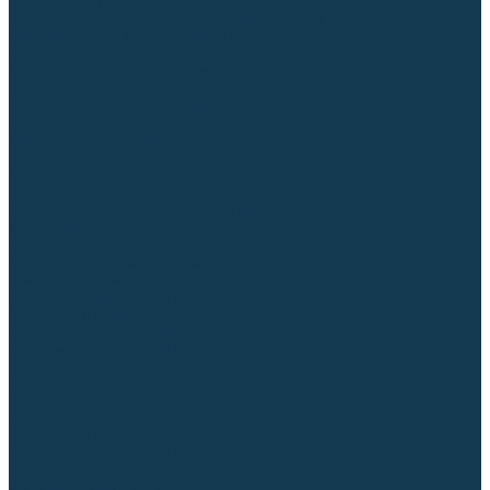
Регуляторы расхода газа
Строительное оборудование и инструмент
Генераторы (электростанции)
Пневмоинструмент
Аккумуляторный инструмент
Сетевой инструмент
Измерительный инструмент
Рулетки
Линейки и угольники
Штангенциркули
Угломеры
Строительные уровни
Расходные материалы и оснастка
Абразивные материалы
Корончатые сверла и штифты
Твёрдосплавные борфрезы
Щетки технические, щетки-крацовки
Резьбонарезной инструмент
Сварочные аппараты
Материалы для сварки
Плазменная резка (CUT)
Средства защиты
Газосварочное оборудование
...
Каталог товаров
Сварочные аппараты
Полуавтоматы (MIG-MAG)
Инверторы (MMA)