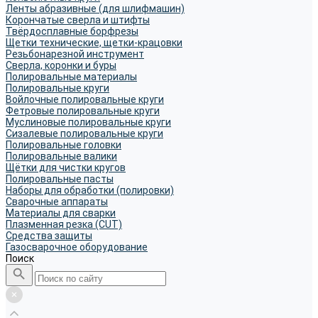
Ленты абразивные (для шлифмашин)
Корончатые сверла и штифты
Твёрдосплавные борфрезы
Щетки технические, щетки-крацовки
Резьбонарезной инструмент
Сверла, коронки и буры
Полировальные материалы
Полировальные круги
Войлочные полировальные круги
Фетровые полировальные круги
Муслиновые полировальные круги
Cизалевые полировальные круги
Полировальные головки
Полировальные валики
Щётки для чистки кругов
Полировальные пасты
Наборы для обработки (полировки)
Сварочные аппараты
Материалы для сварки
Плазменная резка (CUT)
Средства защиты
Газосварочное оборудование
Поиск