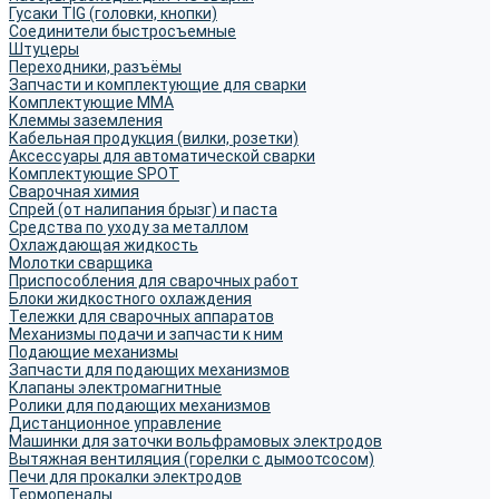
Гусаки TIG (головки, кнопки)
Соединители быстросъемные
Штуцеры
Переходники, разъёмы
Запчасти и комплектующие для сварки
Комплектующие ММА
Клеммы заземления
Кабельная продукция (вилки, розетки)
Аксессуары для автоматической сварки
Комплектующие SPOT
Сварочная химия
Спрей (от налипания брызг) и паста
Средства по уходу за металлом
Охлаждающая жидкость
Молотки сварщика
Приспособления для сварочных работ
Блоки жидкостного охлаждения
Тележки для сварочных аппаратов
Механизмы подачи и запчасти к ним
Подающие механизмы
Запчасти для подающих механизмов
Клапаны электромагнитные
Ролики для подающих механизмов
Дистанционное управление
Машинки для заточки вольфрамовых электродов
Вытяжная вентиляция (горелки с дымоотсосом)
Печи для прокалки электродов
Термопеналы