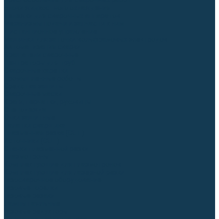
Приспособления для сварочных работ
Блоки жидкостного охлаждения
Тележки для сварочных аппаратов
Механизмы подачи и запчасти к ним
Дистанционное управление
Машинки для заточки вольфрамовых электродов
Автоматизация сварки
Вращатели сварочные
Центраторы для труб
Сварочные каретки
Промышленные роботы
Средства защиты
Сварочные маски
Краги, перчатки, руковицы
Спецодежда
Очки защитные
Палатки сварщика
Плазменная резка (CUT)
Источники (CUT)
Станки плазменной резки
Плазмотроны
Комплектующие для плазмотронов
Комплектующие для лазерной резки
Газосварочное оборудование
Газовые горелки
Газовые резаки
Лампы паяльные
Газовые редукторы