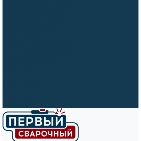
Ленты абразивные (для шлифмашин)
Корончатые сверла и штифты
Твёрдосплавные борфрезы
Щетки технические, щетки-крацовки
Резьбонарезной инструмент
Сверла, коронки и буры
Полировальные материалы
Полировальные круги
Войлочные полировальные круги
Фетровые полировальные круги
Муслиновые полировальные круги
Cизалевые полировальные круги
Полировальные головки
Полировальные валики
Щётки для чистки кругов
Полировальные пасты
Наборы для обработки (полировки)
Сварочные аппараты
Материалы для сварки
Плазменная резка (CUT)
Средства защиты
Газосварочное оборудование