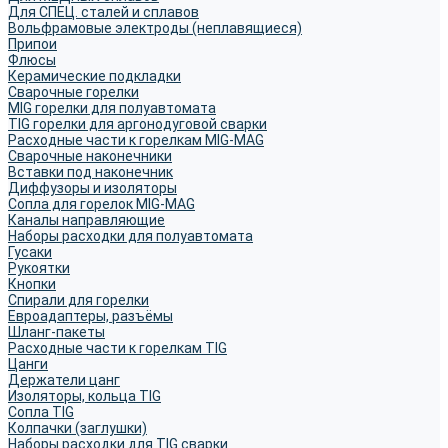
Для СПЕЦ. сталей и сплавов
Вольфрамовые электроды (неплавящиеся)
Припои
Флюсы
Керамические подкладки
Сварочные горелки
MIG горелки для полуавтомата
TIG горелки для аргонодуговой сварки
Расходные части к горелкам MIG-MAG
Сварочные наконечники
Вставки под наконечник
Диффузоры и изоляторы
Сопла для горелок MIG-MAG
Каналы направляющие
Наборы расходки для полуавтомата
Гусаки
Рукоятки
Кнопки
Спирали для горелки
Евроадаптеры, разъёмы
Шланг-пакеты
Расходные части к горелкам TIG
Цанги
Держатели цанг
Изоляторы, кольца TIG
Сопла TIG
Колпачки (заглушки)
Наборы расходки для TIG сварки