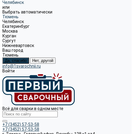
Челябинск
или
Выбрать автоматически
Тюмень
Челябинск
Екатеринбург
Москва
Курган
Сургут
Нижневартовск
Ваш город
Тюмень
Да, спасибо
Нет, другой
info@1svarochnii.ru
Войти
Всё для сварки в одном месте
+7 (3452) 57-53-58
+7 (3452) 57-53-58