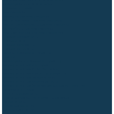
Блоки автоматики для генераторов
Аксессуары для генераторов
Пневмоинструмент
Компрессоры
Безмасляные компрессоры
Масляные ременные компрессоры
Масляные коаксиальные компрессоры
Автомобильные компрессоры
Комплектующие для компрессоров
Пневмошлифмашины
Пневмодрели
Пневмогайковерты
Пневмопистолеты
Наборы пневмоинструмента
Шланги
Аксессуары к пневмоинструменту
Аккумуляторный инструмент
Аккумуляторные УШМ (болгарки)
Аккумуляторные дрели-шуруповерты
Аккумуляторные перфораторы
Аккумуляторные дисковые пилы
Аккумуляторные батареи, зарядные устройства
Сетевой инструмент
УШМ и шлифмашины
Дрели, миксеры, шуруповерты сетевые
Перфораторы
Отбойные молотки
Точильные станки