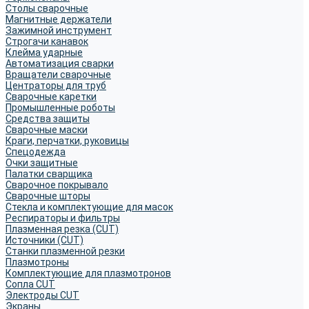
Столы сварочные
Магнитные держатели
Зажимной инструмент
Строгачи канавок
Клейма ударные
Автоматизация сварки
Вращатели сварочные
Центраторы для труб
Сварочные каретки
Промышленные роботы
Средства защиты
Сварочные маски
Краги, перчатки, руковицы
Спецодежда
Очки защитные
Палатки сварщика
Сварочное покрывало
Сварочные шторы
Стекла и комплектующие для масок
Респираторы и фильтры
Плазменная резка (CUT)
Источники (CUT)
Станки плазменной резки
Плазмотроны
Комплектующие для плазмотронов
Сопла CUT
Электроды CUT
Экраны