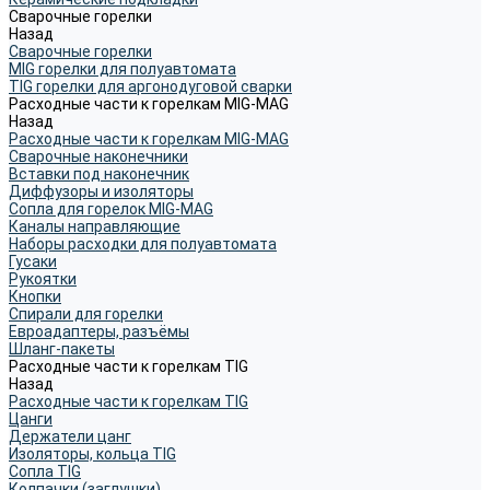
Сварочные горелки
Назад
Сварочные горелки
MIG горелки для полуавтомата
TIG горелки для аргонодуговой сварки
Расходные части к горелкам MIG-MAG
Назад
Расходные части к горелкам MIG-MAG
Сварочные наконечники
Вставки под наконечник
Диффузоры и изоляторы
Сопла для горелок MIG-MAG
Каналы направляющие
Наборы расходки для полуавтомата
Гусаки
Рукоятки
Кнопки
Спирали для горелки
Евроадаптеры, разъёмы
Шланг-пакеты
Расходные части к горелкам TIG
Назад
Расходные части к горелкам TIG
Цанги
Держатели цанг
Изоляторы, кольца TIG
Сопла TIG
Колпачки (заглушки)