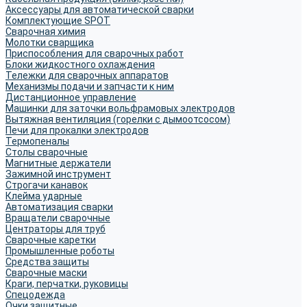
Аксессуары для автоматической сварки
Комплектующие SPOT
Сварочная химия
Молотки сварщика
Приспособления для сварочных работ
Блоки жидкостного охлаждения
Тележки для сварочных аппаратов
Механизмы подачи и запчасти к ним
Дистанционное управление
Машинки для заточки вольфрамовых электродов
Вытяжная вентиляция (горелки с дымоотсосом)
Печи для прокалки электродов
Термопеналы
Столы сварочные
Магнитные держатели
Зажимной инструмент
Строгачи канавок
Клейма ударные
Автоматизация сварки
Вращатели сварочные
Центраторы для труб
Сварочные каретки
Промышленные роботы
Средства защиты
Сварочные маски
Краги, перчатки, руковицы
Спецодежда
Очки защитные