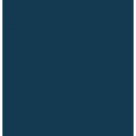
Аргонодуговые (TIG)
Выпрямители, реостаты
Точечная (SPOT)
Контактные
Автоматическая (SAW)
Генераторы и агрегаты для сварки
Лазерные
Материалы для сварочных работ
Сварочная проволока
Для УГЛЕРОДИСТЫХ сталей
Для НЕРЖАВЕЮЩИХ сталей
Для АЛЮМИНИЕВЫХ сплавов
Для МЕДНЫХ сплавов
Для СПЕЦ. сталей и сплавов
Самозащитная (порошковая)
Электроды
Для УГЛЕРОДИСТЫХ сталей
Для НЕРЖАВЕЮЩИХ сталей
Для АЛЮМИНИЕВЫХ сплавов
Для ЧУГУНА
Для НАПЛАВКИ
Для РЕЗКИ (угольные)
Для СПЕЦ. сталей и сплавов
Присадочные прутки
Для УГЛЕРОДИСТЫХ сталей
Для НЕРЖАВЕЮЩИХ сталей
Для АЛЮМИНИЕВЫХ сплавов
Для МЕДНЫХ сплавов