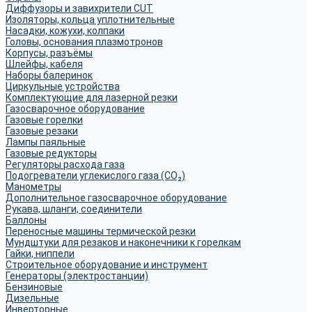
Диффузоры и завихрители CUT
Изоляторы, кольца уплотнительные
Насадки, кожухи, колпаки
Головы, основания плазмотронов
Корпусы, разъёмы
Шлейфы, кабеля
Наборы балеринок
Циркульные устройства
Комплектующие для лазерной резки
Газосварочное оборудование
Газовые горелки
Газовые резаки
Лампы паяльные
Газовые редукторы
Регуляторы расхода газа
Подогреватели углекислого газа (CO₂)
Манометры
Дополнительное газосварочное оборудование
Рукава, шланги, соединители
Баллоны
Переносные машины термической резки
Мундштуки для резаков и наконечники к горелкам
Гайки, ниппели
Строительное оборудование и инструмент
Генераторы (электростанции)
Бензиновые
Дизельные
Инверторные