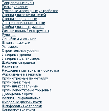
Торцовочные пилы
Пилы дисковые
Пусковые и зарядные устройства
Станки для заточки цепей
Станки сверлильные
Ленточнопильные станки
Стойки для инструмента
Измерительный инструмент
Рулетки
Линейки и угольники
Штангенциркули
Угломеры
Строительные уровни
Лазерные уровни
Лазерные дальномеры
Шаблоны сварщика
Разметка
Расходные материалы и оснастка
Абразивные материалы
Круги отрезные по металлу
Круги зачистные
Круги шлифовальные
Круги лепестковые торцевые
Доводочные круги
Валики шлифовальные
Фибровые диски и круги
Шлифовальные головки
Конволютные круги