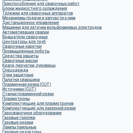
Приспособления для сварочных работ
Блоки жидкостного охлаждения
Тележки для сварочных аппаратов
Механизмы подачи и запчасти к ним
Дистанционное управление
Машинки для заточки вольфрамовых электродов
Автоматизация сварки
Вращатели сварочные
Центраторы для труб
Сварочные каретки
Промышленные роботы
Средства защиты
Сварочные маски
Краги, перчатки, руковицы
Спецодежда
Очки защитные
Палатки сварщика
Плазменная резка (CUT)
Источники (CUT)
Станки плазменной резки
Плазмотроны
Комплектующие для плазмотронов
Комплектующие для лазерной резки
Газосварочное оборудование
Газовые горелки
Газовые резаки
Лампы паяльные
Газовые редукторы