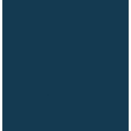
Диффузоры и завихрители CUT
Изоляторы, кольца уплотнительные
Насадки, кожухи, колпаки
Головы, основания плазмотронов
Корпусы, разъёмы
Шлейфы, кабеля
Наборы балеринок
Циркульные устройства
Комплектующие для лазерной резки
Газосварочное оборудование
Газовые горелки
Газовые резаки
Лампы паяльные
Газовые редукторы
Регуляторы расхода газа
Подогреватели углекислого газа (CO₂)
Манометры
Дополнительное газосварочное оборудование
Рукава, шланги, соединители
Баллоны
Переносные машины термической резки
Мундштуки для резаков и наконечники к горелкам
Гайки, ниппели
Строительное оборудование и инструмент
Генераторы (электростанции)
Бензиновые
Дизельные
Инверторные