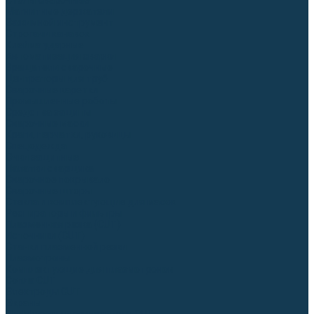
Столы сварочные
Магнитные держатели
Зажимной инструмент
Строгачи канавок
Клейма ударные
Автоматизация сварки
Вращатели сварочные
Центраторы для труб
Сварочные каретки
Промышленные роботы
Средства защиты
Сварочные маски
Краги, перчатки, руковицы
Спецодежда
Очки защитные
Палатки сварщика
Сварочное покрывало
Сварочные шторы
Стекла и комплектующие для масок
Респираторы и фильтры
Плазменная резка (CUT)
Источники (CUT)
Станки плазменной резки
Плазмотроны
Комплектующие для плазмотронов
Сопла CUT
Электроды CUT
Экраны