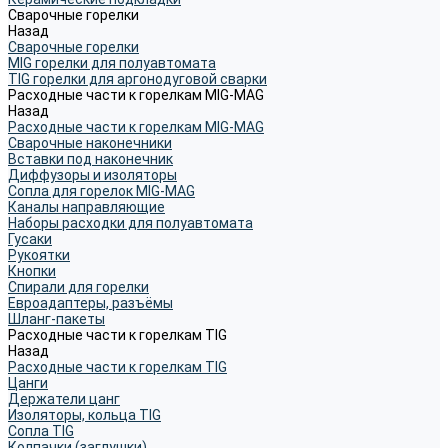
Сварочные горелки
Назад
Сварочные горелки
MIG горелки для полуавтомата
TIG горелки для аргонодуговой сварки
Расходные части к горелкам MIG-MAG
Назад
Расходные части к горелкам MIG-MAG
Сварочные наконечники
Вставки под наконечник
Диффузоры и изоляторы
Сопла для горелок MIG-MAG
Каналы направляющие
Наборы расходки для полуавтомата
Гусаки
Рукоятки
Кнопки
Спирали для горелки
Евроадаптеры, разъёмы
Шланг-пакеты
Расходные части к горелкам TIG
Назад
Расходные части к горелкам TIG
Цанги
Держатели цанг
Изоляторы, кольца TIG
Сопла TIG
Колпачки (заглушки)