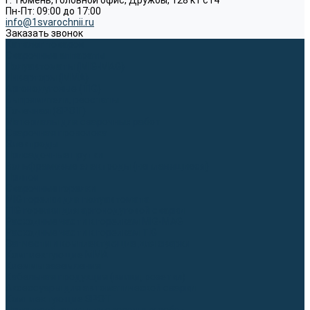
г. Тюмень, Головной офис, Дружбы, 128 к1 ст4
Пн-Пт: 09:00 до 17:00
info@1svarochnii.ru
Заказать звонок
Каталог товаров
Сварочные аппараты
Полуавтоматы (MIG-MAG)
Инверторы (MMA)
Аргонодуговые (TIG)
Выпрямители, реостаты
Точечная (SPOT)
Материалы для сварочных работ
Сварочная проволока
Электроды
Присадочные прутки
Вольфрамовые электроды (неплавящиеся)
Припои
Сварочные горелки
MIG горелки для полуавтомата
TIG горелки для аргонодуговой сварки
Расходные части к горелкам MIG-MAG
Расходные части к горелкам TIG
Запчасти и комплектующие для сварки
Комплектующие ММА
Клеммы заземления
Кабельная продукция (вилки, розетки)
Аксессуары для автоматической сварки
Комплектующие SPOT