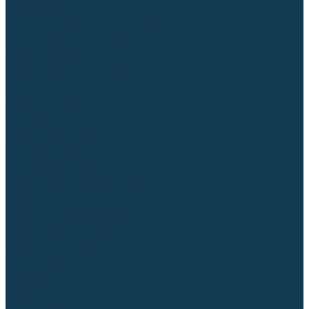
Торцовочные пилы
Пилы дисковые
Пусковые и зарядные устройства
Станки для заточки цепей
Станки сверлильные
Ленточнопильные станки
Стойки для инструмента
Измерительный инструмент
Рулетки
Линейки и угольники
Штангенциркули
Угломеры
Строительные уровни
Лазерные уровни
Лазерные дальномеры
Шаблоны сварщика
Разметка
Расходные материалы и оснастка
Абразивные материалы
Круги отрезные по металлу
Круги зачистные
Круги шлифовальные
Круги лепестковые торцевые
Доводочные круги
Валики шлифовальные
Фибровые диски и круги
Шлифовальные головки
Конволютные круги