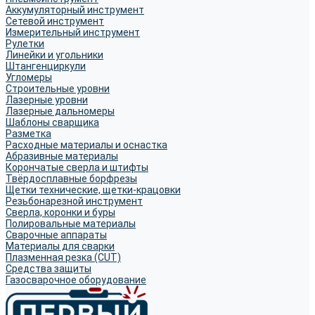
Аккумуляторный инструмент
Сетевой инструмент
Измерительный инструмент
Рулетки
Линейки и угольники
Штангенциркули
Угломеры
Строительные уровни
Лазерные уровни
Лазерные дальномеры
Шаблоны сварщика
Разметка
Расходные материалы и оснастка
Абразивные материалы
Корончатые сверла и штифты
Твёрдосплавные борфрезы
Щетки технические, щетки-крацовки
Резьбонарезной инструмент
Сверла, коронки и буры
Полировальные материалы
Сварочные аппараты
Материалы для сварки
Плазменная резка (CUT)
Средства защиты
Газосварочное оборудование