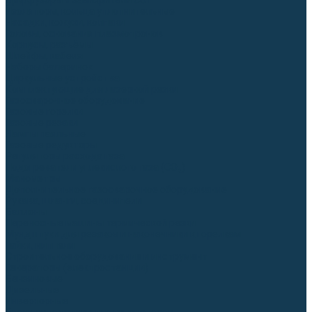
Диффузоры и завихрители CUT
Изоляторы, кольца уплотнительные
Насадки, кожухи, колпаки
Головы, основания плазмотронов
Корпусы, разъёмы
Шлейфы, кабеля
Наборы балеринок
Циркульные устройства
Комплектующие для лазерной резки
Газосварочное оборудование
Газовые горелки
Газовые резаки
Лампы паяльные
Газовые редукторы
Регуляторы расхода газа
Подогреватели углекислого газа (CO₂)
Манометры
Дополнительное газосварочное оборудование
Рукава, шланги, соединители
Баллоны
Переносные машины термической резки
Мундштуки для резаков и наконечники к горелкам
Гайки, ниппели
Строительное оборудование и инструмент
Генераторы (электростанции)
Бензиновые
Дизельные
Инверторные