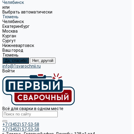
Челябинск
или
Выбрать автоматически
Тюмень
Челябинск
Екатеринбург
Москва
Курган
Сургут
Нижневартовск
Ваш город
Тюмень
Да, спасибо
Нет, другой
info@1svarochnii.ru
Войти
Всё для сварки в одном месте
+7 (3452) 57-53-58
+7 (3452) 57-53-58