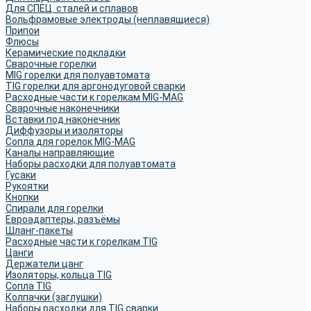
Для СПЕЦ. сталей и сплавов
Вольфрамовые электроды (неплавящиеся)
Припои
Флюсы
Керамические подкладки
Сварочные горелки
MIG горелки для полуавтомата
TIG горелки для аргонодуговой сварки
Расходные части к горелкам MIG-MAG
Сварочные наконечники
Вставки под наконечник
Диффузоры и изоляторы
Сопла для горелок MIG-MAG
Каналы направляющие
Наборы расходки для полуавтомата
Гусаки
Рукоятки
Кнопки
Спирали для горелки
Евроадаптеры, разъёмы
Шланг-пакеты
Расходные части к горелкам TIG
Цанги
Держатели цанг
Изоляторы, кольца TIG
Сопла TIG
Колпачки (заглушки)
Наборы расходки для TIG сварки