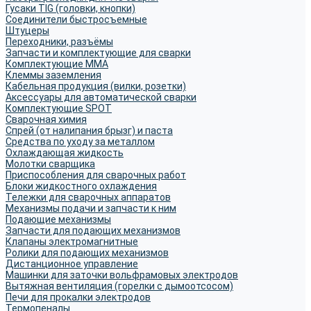
Гусаки TIG (головки, кнопки)
Соединители быстросъемные
Штуцеры
Переходники, разъёмы
Запчасти и комплектующие для сварки
Комплектующие ММА
Клеммы заземления
Кабельная продукция (вилки, розетки)
Аксессуары для автоматической сварки
Комплектующие SPOT
Сварочная химия
Спрей (от налипания брызг) и паста
Средства по уходу за металлом
Охлаждающая жидкость
Молотки сварщика
Приспособления для сварочных работ
Блоки жидкостного охлаждения
Тележки для сварочных аппаратов
Механизмы подачи и запчасти к ним
Подающие механизмы
Запчасти для подающих механизмов
Клапаны электромагнитные
Ролики для подающих механизмов
Дистанционное управление
Машинки для заточки вольфрамовых электродов
Вытяжная вентиляция (горелки с дымоотсосом)
Печи для прокалки электродов
Термопеналы