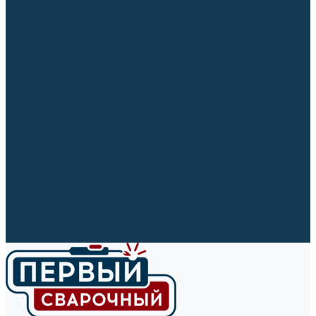
Ленты абразивные (для шлифмашин)
Корончатые сверла и штифты
Твёрдосплавные борфрезы
Щетки технические, щетки-крацовки
Резьбонарезной инструмент
Сверла, коронки и буры
Полировальные материалы
Полировальные круги
Войлочные полировальные круги
Фетровые полировальные круги
Муслиновые полировальные круги
Cизалевые полировальные круги
Полировальные головки
Полировальные валики
Щётки для чистки кругов
Полировальные пасты
Наборы для обработки (полировки)
Сварочные аппараты
Материалы для сварки
Плазменная резка (CUT)
Средства защиты
Газосварочное оборудование