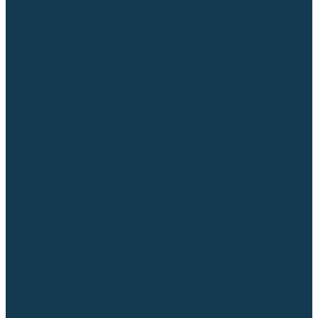
Блоки автоматики для генераторов
Аксессуары для генераторов
Пневмоинструмент
Компрессоры
Безмасляные компрессоры
Масляные ременные компрессоры
Масляные коаксиальные компрессоры
Автомобильные компрессоры
Комплектующие для компрессоров
Пневмошлифмашины
Пневмодрели
Пневмогайковерты
Пневмопистолеты
Наборы пневмоинструмента
Шланги
Аксессуары к пневмоинструменту
Аккумуляторный инструмент
Аккумуляторные УШМ (болгарки)
Аккумуляторные дрели-шуруповерты
Аккумуляторные перфораторы
Аккумуляторные дисковые пилы
Аккумуляторные батареи, зарядные устройства
Сетевой инструмент
УШМ и шлифмашины
Дрели, миксеры, шуруповерты сетевые
Перфораторы
Отбойные молотки
Точильные станки