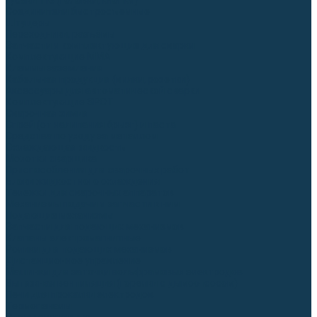
Гусаки TIG (головки, кнопки)
Соединители быстросъемные
Штуцеры
Переходники, разъёмы
Запчасти и комплектующие для сварки
Комплектующие ММА
Клеммы заземления
Кабельная продукция (вилки, розетки)
Аксессуары для автоматической сварки
Комплектующие SPOT
Сварочная химия
Спрей (от налипания брызг) и паста
Средства по уходу за металлом
Охлаждающая жидкость
Молотки сварщика
Приспособления для сварочных работ
Блоки жидкостного охлаждения
Тележки для сварочных аппаратов
Механизмы подачи и запчасти к ним
Подающие механизмы
Запчасти для подающих механизмов
Клапаны электромагнитные
Ролики для подающих механизмов
Дистанционное управление
Машинки для заточки вольфрамовых электродов
Вытяжная вентиляция (горелки с дымоотсосом)
Печи для прокалки электродов
Термопеналы