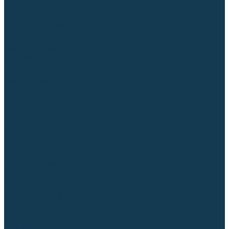
Столы сварочные
Магнитные держатели
Зажимной инструмент
Строгачи канавок
Клейма ударные
Автоматизация сварки
Вращатели сварочные
Центраторы для труб
Сварочные каретки
Промышленные роботы
Средства защиты
Сварочные маски
Краги, перчатки, руковицы
Спецодежда
Очки защитные
Палатки сварщика
Сварочное покрывало
Сварочные шторы
Стекла и комплектующие для масок
Респираторы и фильтры
Плазменная резка (CUT)
Источники (CUT)
Станки плазменной резки
Плазмотроны
Комплектующие для плазмотронов
Сопла CUT
Электроды CUT
Экраны