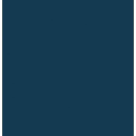
Приспособления для сварочных работ
Блоки жидкостного охлаждения
Тележки для сварочных аппаратов
Механизмы подачи и запчасти к ним
Дистанционное управление
Машинки для заточки вольфрамовых электродов
Автоматизация сварки
Вращатели сварочные
Центраторы для труб
Сварочные каретки
Промышленные роботы
Средства защиты
Сварочные маски
Краги, перчатки, руковицы
Спецодежда
Очки защитные
Палатки сварщика
Плазменная резка (CUT)
Источники (CUT)
Станки плазменной резки
Плазмотроны
Комплектующие для плазмотронов
Комплектующие для лазерной резки
Газосварочное оборудование
Газовые горелки
Газовые резаки
Лампы паяльные
Газовые редукторы