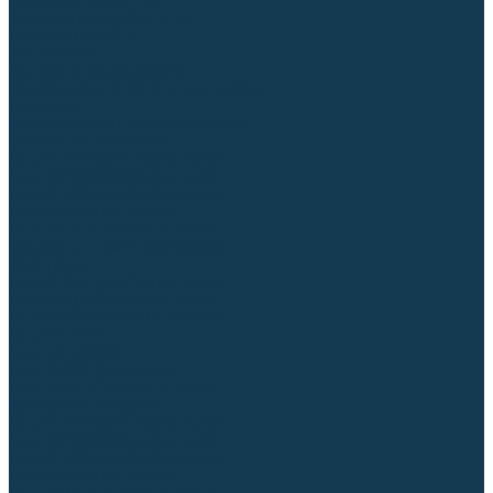
Аргонодуговые (TIG)
Выпрямители, реостаты
Точечная (SPOT)
Контактные
Автоматическая (SAW)
Генераторы и агрегаты для сварки
Лазерные
Материалы для сварочных работ
Сварочная проволока
Для УГЛЕРОДИСТЫХ сталей
Для НЕРЖАВЕЮЩИХ сталей
Для АЛЮМИНИЕВЫХ сплавов
Для МЕДНЫХ сплавов
Для СПЕЦ. сталей и сплавов
Самозащитная (порошковая)
Электроды
Для УГЛЕРОДИСТЫХ сталей
Для НЕРЖАВЕЮЩИХ сталей
Для АЛЮМИНИЕВЫХ сплавов
Для ЧУГУНА
Для НАПЛАВКИ
Для РЕЗКИ (угольные)
Для СПЕЦ. сталей и сплавов
Присадочные прутки
Для УГЛЕРОДИСТЫХ сталей
Для НЕРЖАВЕЮЩИХ сталей
Для АЛЮМИНИЕВЫХ сплавов
Для МЕДНЫХ сплавов