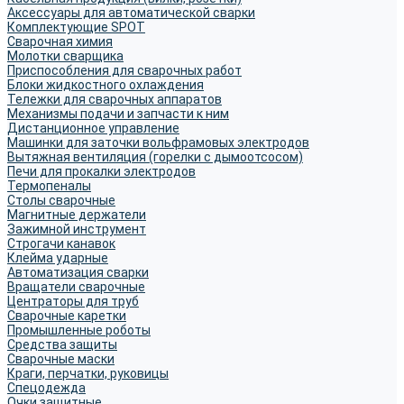
Аксессуары для автоматической сварки
Комплектующие SPOT
Сварочная химия
Молотки сварщика
Приспособления для сварочных работ
Блоки жидкостного охлаждения
Тележки для сварочных аппаратов
Механизмы подачи и запчасти к ним
Дистанционное управление
Машинки для заточки вольфрамовых электродов
Вытяжная вентиляция (горелки с дымоотсосом)
Печи для прокалки электродов
Термопеналы
Столы сварочные
Магнитные держатели
Зажимной инструмент
Строгачи канавок
Клейма ударные
Автоматизация сварки
Вращатели сварочные
Центраторы для труб
Сварочные каретки
Промышленные роботы
Средства защиты
Сварочные маски
Краги, перчатки, руковицы
Спецодежда
Очки защитные