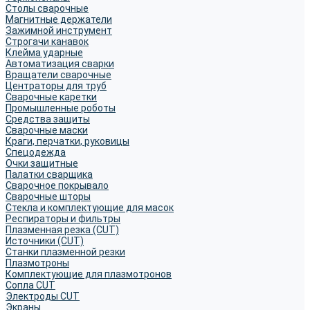
Столы сварочные
Магнитные держатели
Зажимной инструмент
Строгачи канавок
Клейма ударные
Автоматизация сварки
Вращатели сварочные
Центраторы для труб
Сварочные каретки
Промышленные роботы
Средства защиты
Сварочные маски
Краги, перчатки, руковицы
Спецодежда
Очки защитные
Палатки сварщика
Сварочное покрывало
Сварочные шторы
Стекла и комплектующие для масок
Респираторы и фильтры
Плазменная резка (CUT)
Источники (CUT)
Станки плазменной резки
Плазмотроны
Комплектующие для плазмотронов
Сопла CUT
Электроды CUT
Экраны