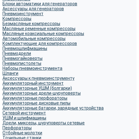
Блоки автоматики для генераторов
Аксессуары для генераторов
Пневмоинструмент
Компрессоры
Безмасляные компрессоры
Масляные ременные компрессоры
Масляные коаксиальные компрессоры
Автомобильные компрессоры
Комплектующие для компрессоров
Пневмошлифмашины
Пневмодрели
Пневмогайковерты
Пневмопистолеты
Наборы пневмоинструмента
Шланги
Аксессуары к пневмоинструменту
Аккумуляторный инструмент
Аккумуляторные УШМ (болгарки)
Аккумуляторные дрели-шуруповерты
Аккумуляторные перфораторы
Аккумуляторные дисковые пилы
Аккумуляторные батареи, зарядные устройства
Сетевой инструмент
УШМ и шлифмашины
Дрели, миксеры, шуруповерты сетевые
Перфораторы
Отбойные молотки
Точильные станки