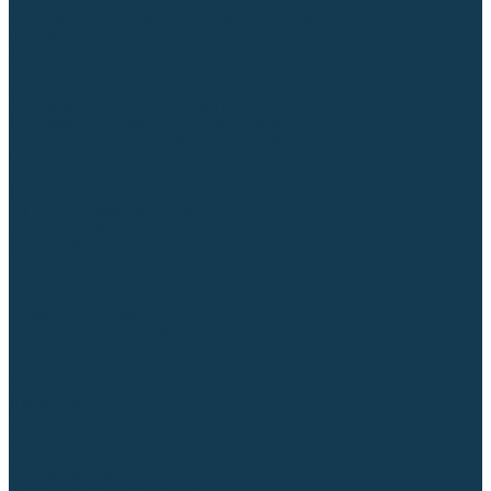
Для СПЕЦ. сталей и сплавов
Вольфрамовые электроды (неплавящиеся)
Припои
Флюсы
Керамические подкладки
Сварочные горелки
MIG горелки для полуавтомата
TIG горелки для аргонодуговой сварки
Расходные части к горелкам MIG-MAG
Сварочные наконечники
Вставки под наконечник
Диффузоры и изоляторы
Сопла для горелок MIG-MAG
Каналы направляющие
Наборы расходки для полуавтомата
Гусаки
Рукоятки
Кнопки
Спирали для горелки
Евроадаптеры, разъёмы
Шланг-пакеты
Расходные части к горелкам TIG
Цанги
Держатели цанг
Изоляторы, кольца TIG
Сопла TIG
Колпачки (заглушки)
Наборы расходки для TIG сварки