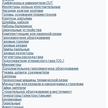
Диффузоры и завихрители CUT
Изоляторы, кольца уплотнительные
Насадки, кожухи, колпаки
Головы, основания плазмотронов
Корпусы, разъёмы
Шлейфы, кабеля
Наборы балеринок
Циркульные устройства
Комплектующие для лазерной резки
Газосварочное оборудование
Газовые горелки
Газовые резаки
Лампы паяльные
Газовые редукторы
Регуляторы расхода газа
Подогреватели углекислого газа (CO₂)
Манометры
Дополнительное газосварочное оборудование
Рукава, шланги, соединители
Баллоны
Переносные машины термической резки
Мундштуки для резаков и наконечники к горелкам
Гайки, ниппели
Строительное оборудование и инструмент
Генераторы (электростанции)
Бензиновые
Дизельные
Инверторные