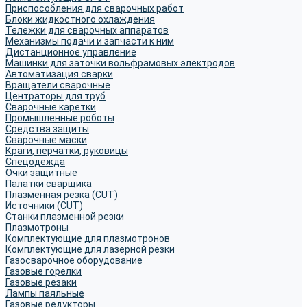
Приспособления для сварочных работ
Блоки жидкостного охлаждения
Тележки для сварочных аппаратов
Механизмы подачи и запчасти к ним
Дистанционное управление
Машинки для заточки вольфрамовых электродов
Автоматизация сварки
Вращатели сварочные
Центраторы для труб
Сварочные каретки
Промышленные роботы
Средства защиты
Сварочные маски
Краги, перчатки, руковицы
Спецодежда
Очки защитные
Палатки сварщика
Плазменная резка (CUT)
Источники (CUT)
Станки плазменной резки
Плазмотроны
Комплектующие для плазмотронов
Комплектующие для лазерной резки
Газосварочное оборудование
Газовые горелки
Газовые резаки
Лампы паяльные
Газовые редукторы