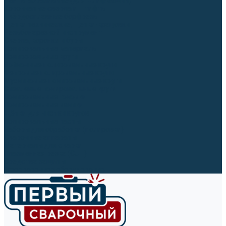
Ленты абразивные (для шлифмашин)
Корончатые сверла и штифты
Твёрдосплавные борфрезы
Щетки технические, щетки-крацовки
Резьбонарезной инструмент
Сверла, коронки и буры
Полировальные материалы
Полировальные круги
Войлочные полировальные круги
Фетровые полировальные круги
Муслиновые полировальные круги
Cизалевые полировальные круги
Полировальные головки
Полировальные валики
Щётки для чистки кругов
Полировальные пасты
Наборы для обработки (полировки)
Сварочные аппараты
Материалы для сварки
Плазменная резка (CUT)
Средства защиты
Газосварочное оборудование