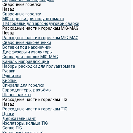
Сварочные горелки
Назад
Сварочные горелки
MIG горелки для полуавтомата
TIG горелки для аргонодуговой сварки
Расходные части к горелкам MIG-MAG
Назад
Расходные части к горелкам MIG-MAG
Сварочные наконечники
Вставки под наконечник
Диффузоры и изоляторы
Сопла для горелок MIG-MAG
Каналы направляющие
Наборы расходки для полуавтомата
Гусаки
Рукоятки
Кнопки
Спирали для горелки
Евроадаптеры, разъёмы
Шланг-пакеты
Расходные части к горелкам TIG
Назад
Расходные части к горелкам TIG
Цанги
Держатели цанг
Изоляторы, кольца TIG
Сопла TIG
Колпачки (заглушки)