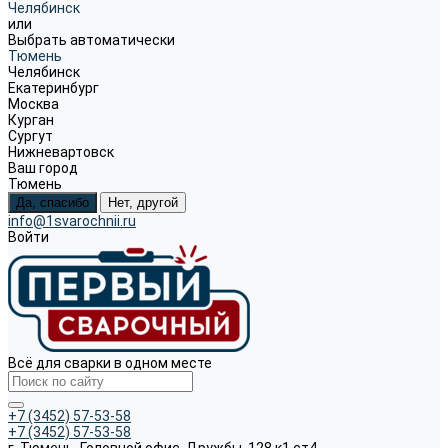
Челябинск
или
Выбрать автоматически
Тюмень
Челябинск
Екатеринбург
Москва
Курган
Сургут
Нижневартовск
Ваш город
Тюмень
Да, спасибо
Нет, другой
info@1svarochnii.ru
Войти
Всё для сварки в одном месте
+7 (3452) 57-53-58
+7 (3452) 57-53-58