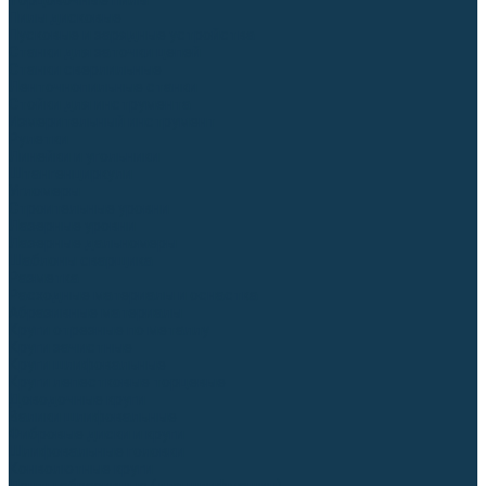
Торцовочные пилы
Пилы дисковые
Пусковые и зарядные устройства
Станки для заточки цепей
Станки сверлильные
Ленточнопильные станки
Стойки для инструмента
Измерительный инструмент
Рулетки
Линейки и угольники
Штангенциркули
Угломеры
Строительные уровни
Лазерные уровни
Лазерные дальномеры
Шаблоны сварщика
Разметка
Расходные материалы и оснастка
Абразивные материалы
Круги отрезные по металлу
Круги зачистные
Круги шлифовальные
Круги лепестковые торцевые
Доводочные круги
Валики шлифовальные
Фибровые диски и круги
Шлифовальные головки
Конволютные круги