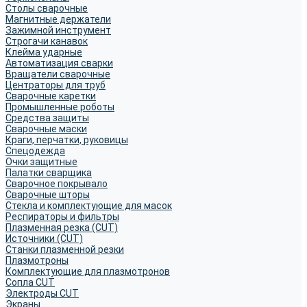
Столы сварочные
Магнитные держатели
Зажимной инструмент
Строгачи канавок
Клейма ударные
Автоматизация сварки
Вращатели сварочные
Центраторы для труб
Сварочные каретки
Промышленные роботы
Средства защиты
Сварочные маски
Краги, перчатки, руковицы
Спецодежда
Очки защитные
Палатки сварщика
Сварочное покрывало
Сварочные шторы
Стекла и комплектующие для масок
Респираторы и фильтры
Плазменная резка (CUT)
Источники (CUT)
Станки плазменной резки
Плазмотроны
Комплектующие для плазмотронов
Сопла CUT
Электроды CUT
Экраны