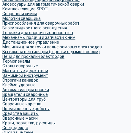
Аксессуары для автоматической сварки
Комплектующие SPOT
Сварочная химия
Молотки сварщика
Приспособления для сварочных работ
Блоки жидкостного охлаждения
Тележки для сварочных аппаратов
Механизмы подачи и запчасти к ним
Дистанционное управление
Машинки для заточки вольфрамовых электродов
Вытяжная вентиляция (горелки с дымоотсосом)
Печи для прокалки электродов
Термопеналы
Столы сварочные
Магнитные держатели
Зажимной инструмент
Строгачи канавок
Клейма ударные
Автоматизация сварки
Вращатели сварочные
Центраторы для труб
Сварочные каретки
Промышленные роботы
Средства защиты
Сварочные маски
Краги, перчатки, руковицы
Спецодежда
Очки защитные