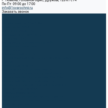
г. Тюмень, Головной офис, Дружбы, 128 к1 ст4
Пн-Пт: 09:00 до 17:00
info@1svarochnii.ru
Заказать звонок
Каталог товаров
Сварочные аппараты
Полуавтоматы (MIG-MAG)
Инверторы (MMA)
Аргонодуговые (TIG)
Выпрямители, реостаты
Точечная (SPOT)
Материалы для сварочных работ
Сварочная проволока
Электроды
Присадочные прутки
Вольфрамовые электроды (неплавящиеся)
Припои
Сварочные горелки
MIG горелки для полуавтомата
TIG горелки для аргонодуговой сварки
Расходные части к горелкам MIG-MAG
Расходные части к горелкам TIG
Запчасти и комплектующие для сварки
Комплектующие ММА
Клеммы заземления
Кабельная продукция (вилки, розетки)
Аксессуары для автоматической сварки
Комплектующие SPOT