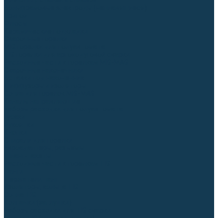
Для СПЕЦ. сталей и сплавов
Вольфрамовые электроды (неплавящиеся)
Припои
Флюсы
Керамические подкладки
Сварочные горелки
MIG горелки для полуавтомата
TIG горелки для аргонодуговой сварки
Расходные части к горелкам MIG-MAG
Сварочные наконечники
Вставки под наконечник
Диффузоры и изоляторы
Сопла для горелок MIG-MAG
Каналы направляющие
Наборы расходки для полуавтомата
Гусаки
Рукоятки
Кнопки
Спирали для горелки
Евроадаптеры, разъёмы
Шланг-пакеты
Расходные части к горелкам TIG
Цанги
Держатели цанг
Изоляторы, кольца TIG
Сопла TIG
Колпачки (заглушки)
Наборы расходки для TIG сварки