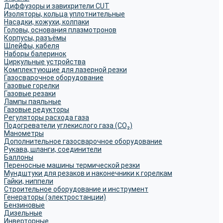
Диффузоры и завихрители CUT
Изоляторы, кольца уплотнительные
Насадки, кожухи, колпаки
Головы, основания плазмотронов
Корпусы, разъёмы
Шлейфы, кабеля
Наборы балеринок
Циркульные устройства
Комплектующие для лазерной резки
Газосварочное оборудование
Газовые горелки
Газовые резаки
Лампы паяльные
Газовые редукторы
Регуляторы расхода газа
Подогреватели углекислого газа (CO₂)
Манометры
Дополнительное газосварочное оборудование
Рукава, шланги, соединители
Баллоны
Переносные машины термической резки
Мундштуки для резаков и наконечники к горелкам
Гайки, ниппели
Строительное оборудование и инструмент
Генераторы (электростанции)
Бензиновые
Дизельные
Инверторные