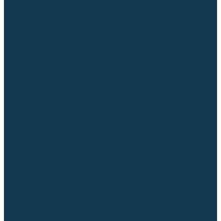
Приспособления для сварочных работ
Блоки жидкостного охлаждения
Тележки для сварочных аппаратов
Механизмы подачи и запчасти к ним
Дистанционное управление
Машинки для заточки вольфрамовых электродов
Автоматизация сварки
Вращатели сварочные
Центраторы для труб
Сварочные каретки
Промышленные роботы
Средства защиты
Сварочные маски
Краги, перчатки, руковицы
Спецодежда
Очки защитные
Палатки сварщика
Плазменная резка (CUT)
Источники (CUT)
Станки плазменной резки
Плазмотроны
Комплектующие для плазмотронов
Комплектующие для лазерной резки
Газосварочное оборудование
Газовые горелки
Газовые резаки
Лампы паяльные
Газовые редукторы