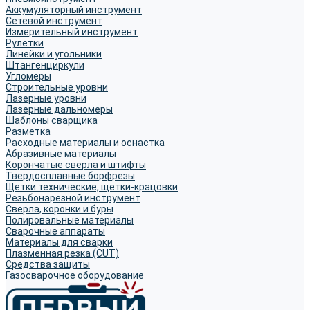
Аккумуляторный инструмент
Сетевой инструмент
Измерительный инструмент
Рулетки
Линейки и угольники
Штангенциркули
Угломеры
Строительные уровни
Лазерные уровни
Лазерные дальномеры
Шаблоны сварщика
Разметка
Расходные материалы и оснастка
Абразивные материалы
Корончатые сверла и штифты
Твёрдосплавные борфрезы
Щетки технические, щетки-крацовки
Резьбонарезной инструмент
Сверла, коронки и буры
Полировальные материалы
Сварочные аппараты
Материалы для сварки
Плазменная резка (CUT)
Средства защиты
Газосварочное оборудование