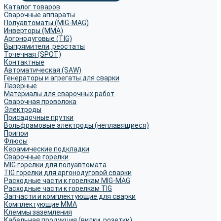
Каталог товаров
Сварочные аппараты
Полуавтоматы (MIG-MAG)
Инверторы (MMA)
Аргонодуговые (TIG)
Выпрямители, реостаты
Точечная (SPOT)
Контактные
Автоматическая (SAW)
Генераторы и агрегаты для сварки
Лазерные
Материалы для сварочных работ
Сварочная проволока
Электроды
Присадочные прутки
Вольфрамовые электроды (неплавящиеся)
Припои
Флюсы
Керамические подкладки
Сварочные горелки
MIG горелки для полуавтомата
TIG горелки для аргонодуговой сварки
Расходные части к горелкам MIG-MAG
Расходные части к горелкам TIG
Запчасти и комплектующие для сварки
Комплектующие ММА
Клеммы заземления
Кабельная продукция (вилки, розетки)