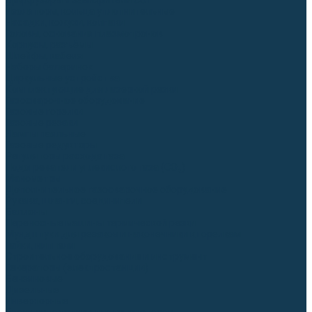
Диффузоры и завихрители CUT
Изоляторы, кольца уплотнительные
Насадки, кожухи, колпаки
Головы, основания плазмотронов
Корпусы, разъёмы
Шлейфы, кабеля
Наборы балеринок
Циркульные устройства
Комплектующие для лазерной резки
Газосварочное оборудование
Газовые горелки
Газовые резаки
Лампы паяльные
Газовые редукторы
Регуляторы расхода газа
Подогреватели углекислого газа (CO₂)
Манометры
Дополнительное газосварочное оборудование
Рукава, шланги, соединители
Баллоны
Переносные машины термической резки
Мундштуки для резаков и наконечники к горелкам
Гайки, ниппели
Строительное оборудование и инструмент
Генераторы (электростанции)
Бензиновые
Дизельные
Инверторные