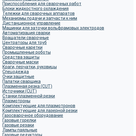
Приспособления для сварочных работ
Блоки жидкостного охлаждения
Тележки для сварочных аппаратов
Механизмы подачи и запчасти к ним
Дистанционное управление
Машинки для заточки вольфрамовых электродов
Автоматизация сварки
Вращатели сварочные
Центраторы для труб
Сварочные каретки
Промышленные роботы
Средства защиты
Сварочные маски
Краги, перчатки, руковицы
Спецодежда
Очки защитные
Палатки сварщика
Плазменная резка (CUT)
Источники (CUT)
Станки плазменной резки
Плазмотроны
Комплектующие для плазмотронов
Комплектующие для лазерной резки
Газосварочное оборудование
Газовые горелки
Газовые резаки
Лампы паяльные
Газовые редукторы