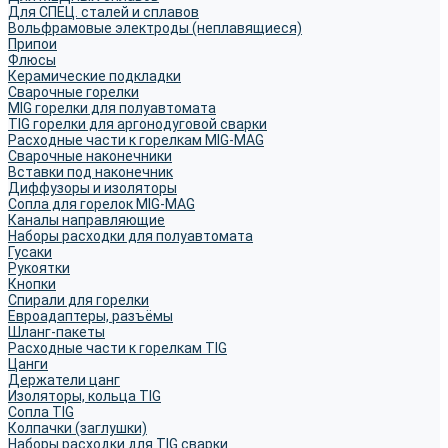
Для СПЕЦ. сталей и сплавов
Вольфрамовые электроды (неплавящиеся)
Припои
Флюсы
Керамические подкладки
Сварочные горелки
MIG горелки для полуавтомата
TIG горелки для аргонодуговой сварки
Расходные части к горелкам MIG-MAG
Сварочные наконечники
Вставки под наконечник
Диффузоры и изоляторы
Сопла для горелок MIG-MAG
Каналы направляющие
Наборы расходки для полуавтомата
Гусаки
Рукоятки
Кнопки
Спирали для горелки
Евроадаптеры, разъёмы
Шланг-пакеты
Расходные части к горелкам TIG
Цанги
Держатели цанг
Изоляторы, кольца TIG
Сопла TIG
Колпачки (заглушки)
Наборы расходки для TIG сварки