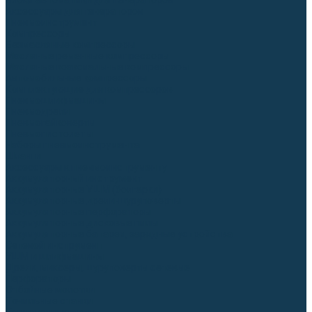
Блоки автоматики для генераторов
Аксессуары для генераторов
Пневмоинструмент
Компрессоры
Безмасляные компрессоры
Масляные ременные компрессоры
Масляные коаксиальные компрессоры
Автомобильные компрессоры
Комплектующие для компрессоров
Пневмошлифмашины
Пневмодрели
Пневмогайковерты
Пневмопистолеты
Наборы пневмоинструмента
Шланги
Аксессуары к пневмоинструменту
Аккумуляторный инструмент
Аккумуляторные УШМ (болгарки)
Аккумуляторные дрели-шуруповерты
Аккумуляторные перфораторы
Аккумуляторные дисковые пилы
Аккумуляторные батареи, зарядные устройства
Сетевой инструмент
УШМ и шлифмашины
Дрели, миксеры, шуруповерты сетевые
Перфораторы
Отбойные молотки
Точильные станки