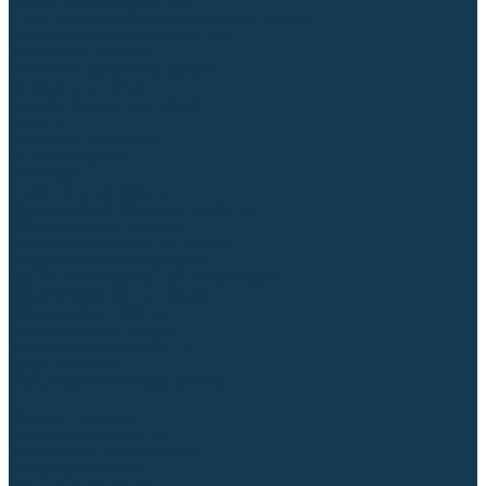
Регуляторы расхода газа
Строительное оборудование и инструмент
Генераторы (электростанции)
Пневмоинструмент
Аккумуляторный инструмент
Сетевой инструмент
Измерительный инструмент
Рулетки
Линейки и угольники
Штангенциркули
Угломеры
Строительные уровни
Расходные материалы и оснастка
Абразивные материалы
Корончатые сверла и штифты
Твёрдосплавные борфрезы
Щетки технические, щетки-крацовки
Резьбонарезной инструмент
Сварочные аппараты
Материалы для сварки
Плазменная резка (CUT)
Средства защиты
Газосварочное оборудование
...
Каталог товаров
Сварочные аппараты
Полуавтоматы (MIG-MAG)
Инверторы (MMA)