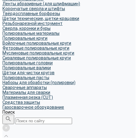
Ленты абразивные (для шлифмашин)
Корончатые сверла и штифты
Твёрдосплавные борфрезы
Щетки технические, щетки-крацовки
Резьбонарезной инструмент
Сверла, коронки и буры
Полировальные материалы
Полировальные круги
Войлочные полировальные круги
Фетровые полировальные круги
Муслиновые полировальные круги
Cизалевые полировальные круги
Полировальные головки
Полировальные валики
Щётки для чистки кругов
Полировальные пасты
Наборы для обработки (полировки)
Сварочные аппараты
Материалы для сварки
Плазменная резка (CUT)
Средства защиты
Газосварочное оборудование
Поиск