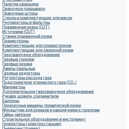
Палатки сварщика
Сварочное покрывало
Сварочные шторы
Стекла и комплектующие для масок
Респираторы и фильтры
Плазменная резка (CUT)
Источники (CUT)
Станки плазменной резки
Плазмотроны
Комплектующие для плазмотронов
Комплектующие для лазерной резки
Газосварочное оборудование
Газовые горелки
Газовые резаки
Лампы паяльные
Газовые редукторы
Регуляторы расхода газа
Подогреватели углекислого газа (CO₂)
Манометры
Дополнительное газосварочное оборудование
Рукава, шланги, соединители
Баллоны
Переносные машины термической резки
Мундштуки для резаков и наконечники к горелкам
Гайки, ниппели
Строительное оборудование и инструмент
Генераторы (электростанции)
Пневмоинструмент