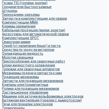
Гусаки TIG (головки, кнопки)
Соединители быстросъемные
Штуцеры
Переходники, разъёмы
Запчасти и комплектующие для сварки
Комплектующие ММА
Клеммы заземления
Кабельная продукция (вилки, розетки)
Аксессуары для автоматической сварки
Комплектующие SPOT
Сварочная химия
Спрей (от налипания брызг) и паста
Средства по уходу за металлом
Охлаждающая жидкость
Молотки сварщика
Приспособления для сварочных работ
Блоки жидкостного охлаждения
Тележки для сварочных аппаратов
Механизмы подачи и запчасти к ним
Подающие механизмы
Запчасти для подающих механизмов
Клапаны электромагнитные
Ролики для подающих механизмов
Дистанционное управление
Машинки для заточки вольфрамовых электродов
Вытяжная вентиляция (горелки с дымоотсосом)
Печи для прокалки электродов
Термопеналы