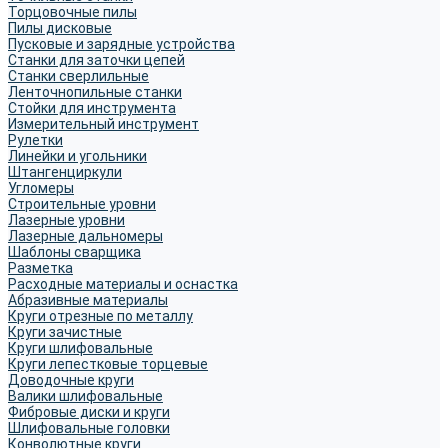
Торцовочные пилы
Пилы дисковые
Пусковые и зарядные устройства
Станки для заточки цепей
Станки сверлильные
Ленточнопильные станки
Стойки для инструмента
Измерительный инструмент
Рулетки
Линейки и угольники
Штангенциркули
Угломеры
Строительные уровни
Лазерные уровни
Лазерные дальномеры
Шаблоны сварщика
Разметка
Расходные материалы и оснастка
Абразивные материалы
Круги отрезные по металлу
Круги зачистные
Круги шлифовальные
Круги лепестковые торцевые
Доводочные круги
Валики шлифовальные
Фибровые диски и круги
Шлифовальные головки
Конволютные круги