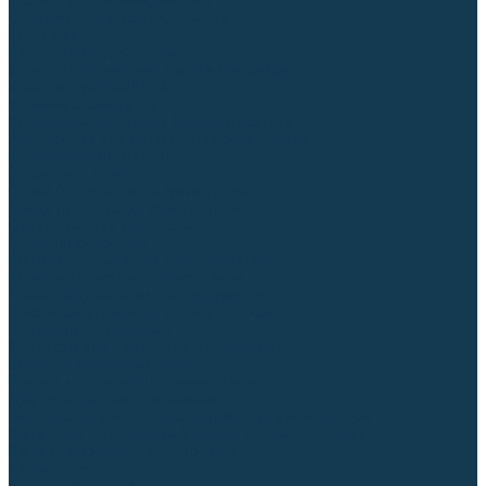
Гусаки TIG (головки, кнопки)
Соединители быстросъемные
Штуцеры
Переходники, разъёмы
Запчасти и комплектующие для сварки
Комплектующие ММА
Клеммы заземления
Кабельная продукция (вилки, розетки)
Аксессуары для автоматической сварки
Комплектующие SPOT
Сварочная химия
Спрей (от налипания брызг) и паста
Средства по уходу за металлом
Охлаждающая жидкость
Молотки сварщика
Приспособления для сварочных работ
Блоки жидкостного охлаждения
Тележки для сварочных аппаратов
Механизмы подачи и запчасти к ним
Подающие механизмы
Запчасти для подающих механизмов
Клапаны электромагнитные
Ролики для подающих механизмов
Дистанционное управление
Машинки для заточки вольфрамовых электродов
Вытяжная вентиляция (горелки с дымоотсосом)
Печи для прокалки электродов
Термопеналы