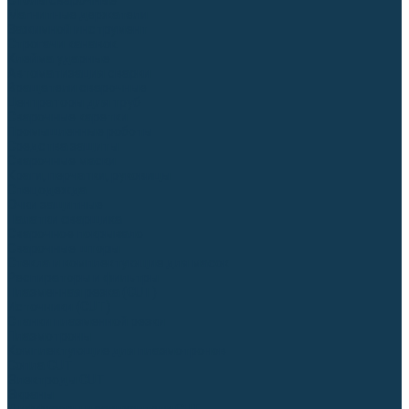
Столы сварочные
Магнитные держатели
Зажимной инструмент
Строгачи канавок
Клейма ударные
Автоматизация сварки
Вращатели сварочные
Центраторы для труб
Сварочные каретки
Промышленные роботы
Средства защиты
Сварочные маски
Краги, перчатки, руковицы
Спецодежда
Очки защитные
Палатки сварщика
Сварочное покрывало
Сварочные шторы
Стекла и комплектующие для масок
Респираторы и фильтры
Плазменная резка (CUT)
Источники (CUT)
Станки плазменной резки
Плазмотроны
Комплектующие для плазмотронов
Сопла CUT
Электроды CUT
Экраны