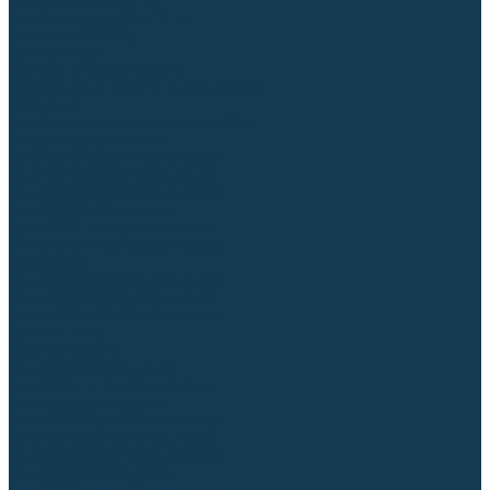
Аргонодуговые (TIG)
Выпрямители, реостаты
Точечная (SPOT)
Контактные
Автоматическая (SAW)
Генераторы и агрегаты для сварки
Лазерные
Материалы для сварочных работ
Сварочная проволока
Для УГЛЕРОДИСТЫХ сталей
Для НЕРЖАВЕЮЩИХ сталей
Для АЛЮМИНИЕВЫХ сплавов
Для МЕДНЫХ сплавов
Для СПЕЦ. сталей и сплавов
Самозащитная (порошковая)
Электроды
Для УГЛЕРОДИСТЫХ сталей
Для НЕРЖАВЕЮЩИХ сталей
Для АЛЮМИНИЕВЫХ сплавов
Для ЧУГУНА
Для НАПЛАВКИ
Для РЕЗКИ (угольные)
Для СПЕЦ. сталей и сплавов
Присадочные прутки
Для УГЛЕРОДИСТЫХ сталей
Для НЕРЖАВЕЮЩИХ сталей
Для АЛЮМИНИЕВЫХ сплавов
Для МЕДНЫХ сплавов