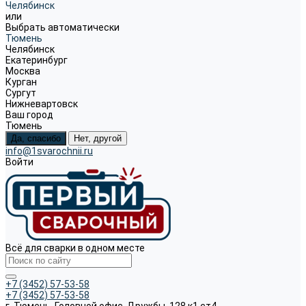
Челябинск
или
Выбрать автоматически
Тюмень
Челябинск
Екатеринбург
Москва
Курган
Сургут
Нижневартовск
Ваш город
Тюмень
Да, спасибо
Нет, другой
info@1svarochnii.ru
Войти
Всё для сварки в одном месте
+7 (3452) 57-53-58
+7 (3452) 57-53-58