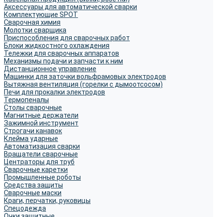
Аксессуары для автоматической сварки
Комплектующие SPOT
Сварочная химия
Молотки сварщика
Приспособления для сварочных работ
Блоки жидкостного охлаждения
Тележки для сварочных аппаратов
Механизмы подачи и запчасти к ним
Дистанционное управление
Машинки для заточки вольфрамовых электродов
Вытяжная вентиляция (горелки с дымоотсосом)
Печи для прокалки электродов
Термопеналы
Столы сварочные
Магнитные держатели
Зажимной инструмент
Строгачи канавок
Клейма ударные
Автоматизация сварки
Вращатели сварочные
Центраторы для труб
Сварочные каретки
Промышленные роботы
Средства защиты
Сварочные маски
Краги, перчатки, руковицы
Спецодежда
Очки защитные