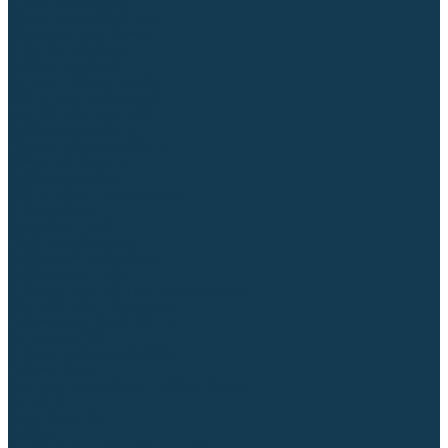
Столы сварочные
Магнитные держатели
Зажимной инструмент
Строгачи канавок
Клейма ударные
Автоматизация сварки
Вращатели сварочные
Центраторы для труб
Сварочные каретки
Промышленные роботы
Средства защиты
Сварочные маски
Краги, перчатки, руковицы
Спецодежда
Очки защитные
Палатки сварщика
Сварочное покрывало
Сварочные шторы
Стекла и комплектующие для масок
Респираторы и фильтры
Плазменная резка (CUT)
Источники (CUT)
Станки плазменной резки
Плазмотроны
Комплектующие для плазмотронов
Сопла CUT
Электроды CUT
Экраны