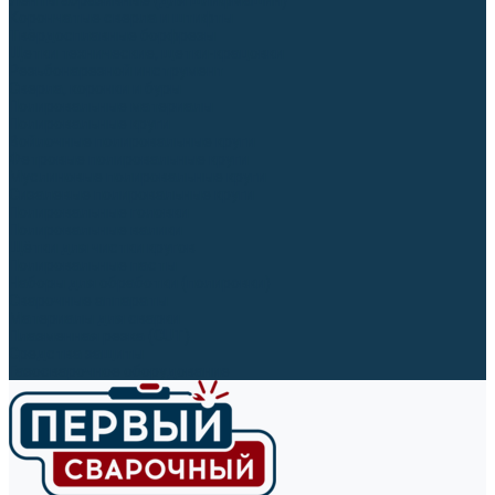
Ленты абразивные (для шлифмашин)
Корончатые сверла и штифты
Твёрдосплавные борфрезы
Щетки технические, щетки-крацовки
Резьбонарезной инструмент
Сверла, коронки и буры
Полировальные материалы
Полировальные круги
Войлочные полировальные круги
Фетровые полировальные круги
Муслиновые полировальные круги
Cизалевые полировальные круги
Полировальные головки
Полировальные валики
Щётки для чистки кругов
Полировальные пасты
Наборы для обработки (полировки)
Сварочные аппараты
Материалы для сварки
Плазменная резка (CUT)
Средства защиты
Газосварочное оборудование