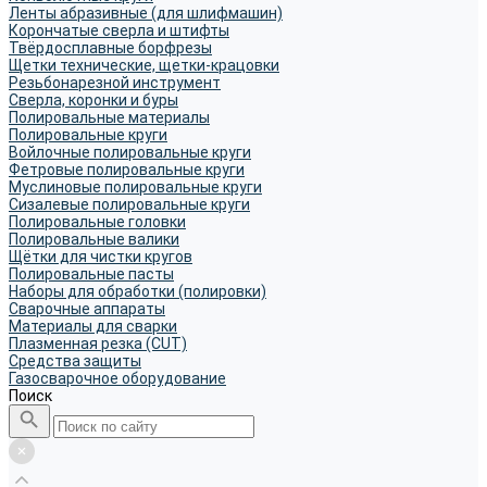
Ленты абразивные (для шлифмашин)
Корончатые сверла и штифты
Твёрдосплавные борфрезы
Щетки технические, щетки-крацовки
Резьбонарезной инструмент
Сверла, коронки и буры
Полировальные материалы
Полировальные круги
Войлочные полировальные круги
Фетровые полировальные круги
Муслиновые полировальные круги
Cизалевые полировальные круги
Полировальные головки
Полировальные валики
Щётки для чистки кругов
Полировальные пасты
Наборы для обработки (полировки)
Сварочные аппараты
Материалы для сварки
Плазменная резка (CUT)
Средства защиты
Газосварочное оборудование
Поиск