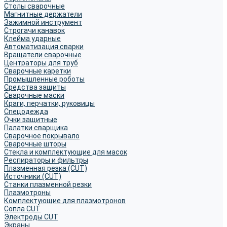
Столы сварочные
Магнитные держатели
Зажимной инструмент
Строгачи канавок
Клейма ударные
Автоматизация сварки
Вращатели сварочные
Центраторы для труб
Сварочные каретки
Промышленные роботы
Средства защиты
Сварочные маски
Краги, перчатки, руковицы
Спецодежда
Очки защитные
Палатки сварщика
Сварочное покрывало
Сварочные шторы
Стекла и комплектующие для масок
Респираторы и фильтры
Плазменная резка (CUT)
Источники (CUT)
Станки плазменной резки
Плазмотроны
Комплектующие для плазмотронов
Сопла CUT
Электроды CUT
Экраны