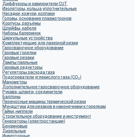
Диффузоры и завихрители CUT
Изоляторы, кольца уплотнительные
Насадки, кожухи, колпаки
Головы, основания плазмотронов
Корпусы, разъёмы
Шлейфы, кабеля
Наборы балеринок
Циркульные устройства
Комплектующие для лазерной резки
Газосварочное оборудование
Газовые горелки
Газовые резаки
Лампы паяльные
Газовые редукторы
Регуляторы расхода газа
Подогреватели углекислого газа (CO₂)
Манометры
Дополнительное газосварочное оборудование
Рукава, шланги, соединители
Баллоны
Переносные машины термической резки
Мундштуки для резаков и наконечники к горелкам
Гайки, ниппели
Строительное оборудование и инструмент
Генераторы (электростанции)
Бензиновые
Дизельные
Инверторные