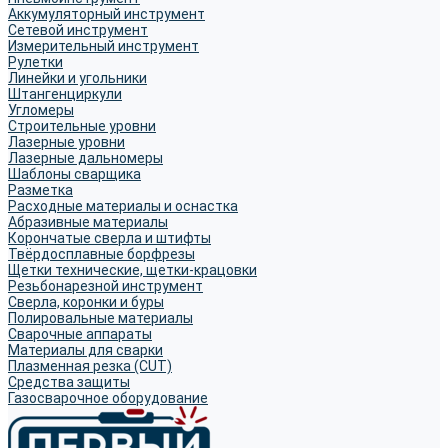
Аккумуляторный инструмент
Сетевой инструмент
Измерительный инструмент
Рулетки
Линейки и угольники
Штангенциркули
Угломеры
Строительные уровни
Лазерные уровни
Лазерные дальномеры
Шаблоны сварщика
Разметка
Расходные материалы и оснастка
Абразивные материалы
Корончатые сверла и штифты
Твёрдосплавные борфрезы
Щетки технические, щетки-крацовки
Резьбонарезной инструмент
Сверла, коронки и буры
Полировальные материалы
Сварочные аппараты
Материалы для сварки
Плазменная резка (CUT)
Средства защиты
Газосварочное оборудование