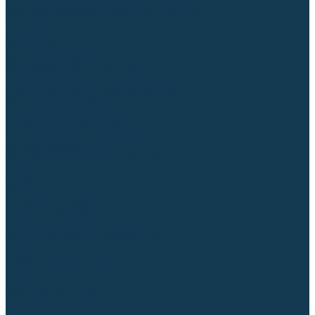
Для СПЕЦ. сталей и сплавов
Вольфрамовые электроды (неплавящиеся)
Припои
Флюсы
Керамические подкладки
Сварочные горелки
MIG горелки для полуавтомата
TIG горелки для аргонодуговой сварки
Расходные части к горелкам MIG-MAG
Сварочные наконечники
Вставки под наконечник
Диффузоры и изоляторы
Сопла для горелок MIG-MAG
Каналы направляющие
Наборы расходки для полуавтомата
Гусаки
Рукоятки
Кнопки
Спирали для горелки
Евроадаптеры, разъёмы
Шланг-пакеты
Расходные части к горелкам TIG
Цанги
Держатели цанг
Изоляторы, кольца TIG
Сопла TIG
Колпачки (заглушки)
Наборы расходки для TIG сварки