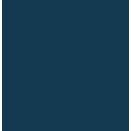
Блоки автоматики для генераторов
Аксессуары для генераторов
Пневмоинструмент
Компрессоры
Безмасляные компрессоры
Масляные ременные компрессоры
Масляные коаксиальные компрессоры
Автомобильные компрессоры
Комплектующие для компрессоров
Пневмошлифмашины
Пневмодрели
Пневмогайковерты
Пневмопистолеты
Наборы пневмоинструмента
Шланги
Аксессуары к пневмоинструменту
Аккумуляторный инструмент
Аккумуляторные УШМ (болгарки)
Аккумуляторные дрели-шуруповерты
Аккумуляторные перфораторы
Аккумуляторные дисковые пилы
Аккумуляторные батареи, зарядные устройства
Сетевой инструмент
УШМ и шлифмашины
Дрели, миксеры, шуруповерты сетевые
Перфораторы
Отбойные молотки
Точильные станки