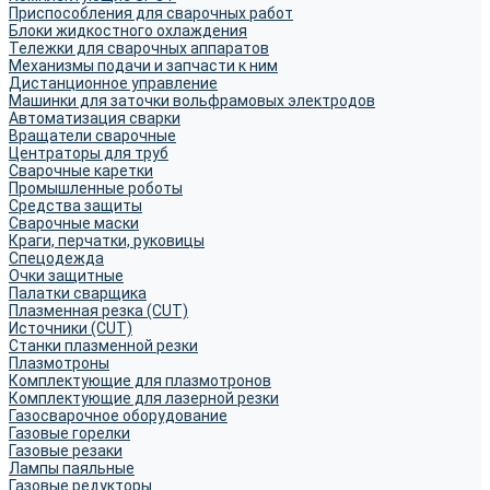
Приспособления для сварочных работ
Блоки жидкостного охлаждения
Тележки для сварочных аппаратов
Механизмы подачи и запчасти к ним
Дистанционное управление
Машинки для заточки вольфрамовых электродов
Автоматизация сварки
Вращатели сварочные
Центраторы для труб
Сварочные каретки
Промышленные роботы
Средства защиты
Сварочные маски
Краги, перчатки, руковицы
Спецодежда
Очки защитные
Палатки сварщика
Плазменная резка (CUT)
Источники (CUT)
Станки плазменной резки
Плазмотроны
Комплектующие для плазмотронов
Комплектующие для лазерной резки
Газосварочное оборудование
Газовые горелки
Газовые резаки
Лампы паяльные
Газовые редукторы