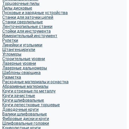
Торцовочные пилы
Пилы дисковые
Пусковые и зарядные устройства
Станки для заточки цепей
Станки сверлильные
Ленточнопильные станки
Стойки для инструмента
Измерительный инструмент
Рулетки
Линейки и угольники
Штангенциркули
Угломеры
Строительные уровни
Лазерные уровни
Лазерные дальномеры
Шаблоны сварщика
Разметка
Расходные материалы и оснастка
Абразивные материалы
Круги отрезные по металлу
Круги зачистные
Круги шлифовальные
Круги лепестковые торцевые
Доводочные круги
Валики шлифовальные
Фибровые диски и круги
Шлифовальные головки
Конволютные круги