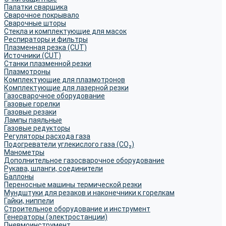
Палатки сварщика
Сварочное покрывало
Сварочные шторы
Стекла и комплектующие для масок
Респираторы и фильтры
Плазменная резка (CUT)
Источники (CUT)
Станки плазменной резки
Плазмотроны
Комплектующие для плазмотронов
Комплектующие для лазерной резки
Газосварочное оборудование
Газовые горелки
Газовые резаки
Лампы паяльные
Газовые редукторы
Регуляторы расхода газа
Подогреватели углекислого газа (CO₂)
Манометры
Дополнительное газосварочное оборудование
Рукава, шланги, соединители
Баллоны
Переносные машины термической резки
Мундштуки для резаков и наконечники к горелкам
Гайки, ниппели
Строительное оборудование и инструмент
Генераторы (электростанции)
Пневмоинструмент