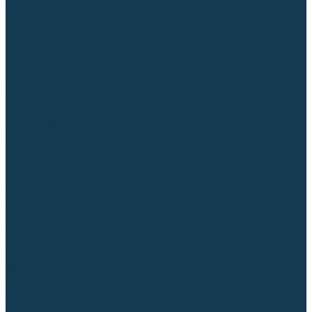
Диффузоры и завихрители CUT
Изоляторы, кольца уплотнительные
Насадки, кожухи, колпаки
Головы, основания плазмотронов
Корпусы, разъёмы
Шлейфы, кабеля
Наборы балеринок
Циркульные устройства
Комплектующие для лазерной резки
Газосварочное оборудование
Газовые горелки
Газовые резаки
Лампы паяльные
Газовые редукторы
Регуляторы расхода газа
Подогреватели углекислого газа (CO₂)
Манометры
Дополнительное газосварочное оборудование
Рукава, шланги, соединители
Баллоны
Переносные машины термической резки
Мундштуки для резаков и наконечники к горелкам
Гайки, ниппели
Строительное оборудование и инструмент
Генераторы (электростанции)
Бензиновые
Дизельные
Инверторные