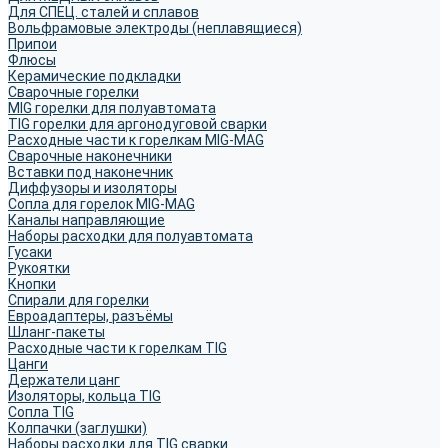
Для СПЕЦ. сталей и сплавов
Вольфрамовые электроды (неплавящиеся)
Припои
Флюсы
Керамические подкладки
Сварочные горелки
MIG горелки для полуавтомата
TIG горелки для аргонодуговой сварки
Расходные части к горелкам MIG-MAG
Сварочные наконечники
Вставки под наконечник
Диффузоры и изоляторы
Сопла для горелок MIG-MAG
Каналы направляющие
Наборы расходки для полуавтомата
Гусаки
Рукоятки
Кнопки
Спирали для горелки
Евроадаптеры, разъёмы
Шланг-пакеты
Расходные части к горелкам TIG
Цанги
Держатели цанг
Изоляторы, кольца TIG
Сопла TIG
Колпачки (заглушки)
Наборы расходки для TIG сварки