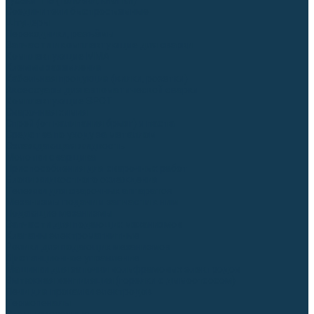
Гусаки TIG (головки, кнопки)
Соединители быстросъемные
Штуцеры
Переходники, разъёмы
Запчасти и комплектующие для сварки
Комплектующие ММА
Клеммы заземления
Кабельная продукция (вилки, розетки)
Аксессуары для автоматической сварки
Комплектующие SPOT
Сварочная химия
Спрей (от налипания брызг) и паста
Средства по уходу за металлом
Охлаждающая жидкость
Молотки сварщика
Приспособления для сварочных работ
Блоки жидкостного охлаждения
Тележки для сварочных аппаратов
Механизмы подачи и запчасти к ним
Подающие механизмы
Запчасти для подающих механизмов
Клапаны электромагнитные
Ролики для подающих механизмов
Дистанционное управление
Машинки для заточки вольфрамовых электродов
Вытяжная вентиляция (горелки с дымоотсосом)
Печи для прокалки электродов
Термопеналы