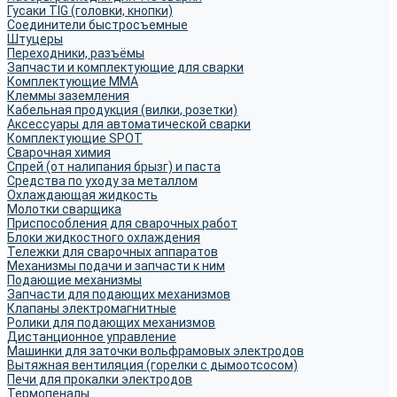
Гусаки TIG (головки, кнопки)
Соединители быстросъемные
Штуцеры
Переходники, разъёмы
Запчасти и комплектующие для сварки
Комплектующие ММА
Клеммы заземления
Кабельная продукция (вилки, розетки)
Аксессуары для автоматической сварки
Комплектующие SPOT
Сварочная химия
Спрей (от налипания брызг) и паста
Средства по уходу за металлом
Охлаждающая жидкость
Молотки сварщика
Приспособления для сварочных работ
Блоки жидкостного охлаждения
Тележки для сварочных аппаратов
Механизмы подачи и запчасти к ним
Подающие механизмы
Запчасти для подающих механизмов
Клапаны электромагнитные
Ролики для подающих механизмов
Дистанционное управление
Машинки для заточки вольфрамовых электродов
Вытяжная вентиляция (горелки с дымоотсосом)
Печи для прокалки электродов
Термопеналы