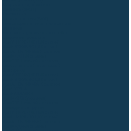
Аргонодуговые (TIG)
Выпрямители, реостаты
Точечная (SPOT)
Контактные
Автоматическая (SAW)
Генераторы и агрегаты для сварки
Лазерные
Материалы для сварочных работ
Сварочная проволока
Для УГЛЕРОДИСТЫХ сталей
Для НЕРЖАВЕЮЩИХ сталей
Для АЛЮМИНИЕВЫХ сплавов
Для МЕДНЫХ сплавов
Для СПЕЦ. сталей и сплавов
Самозащитная (порошковая)
Электроды
Для УГЛЕРОДИСТЫХ сталей
Для НЕРЖАВЕЮЩИХ сталей
Для АЛЮМИНИЕВЫХ сплавов
Для ЧУГУНА
Для НАПЛАВКИ
Для РЕЗКИ (угольные)
Для СПЕЦ. сталей и сплавов
Присадочные прутки
Для УГЛЕРОДИСТЫХ сталей
Для НЕРЖАВЕЮЩИХ сталей
Для АЛЮМИНИЕВЫХ сплавов
Для МЕДНЫХ сплавов