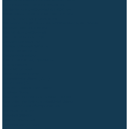
Приспособления для сварочных работ
Блоки жидкостного охлаждения
Тележки для сварочных аппаратов
Механизмы подачи и запчасти к ним
Дистанционное управление
Машинки для заточки вольфрамовых электродов
Автоматизация сварки
Вращатели сварочные
Центраторы для труб
Сварочные каретки
Промышленные роботы
Средства защиты
Сварочные маски
Краги, перчатки, руковицы
Спецодежда
Очки защитные
Палатки сварщика
Плазменная резка (CUT)
Источники (CUT)
Станки плазменной резки
Плазмотроны
Комплектующие для плазмотронов
Комплектующие для лазерной резки
Газосварочное оборудование
Газовые горелки
Газовые резаки
Лампы паяльные
Газовые редукторы