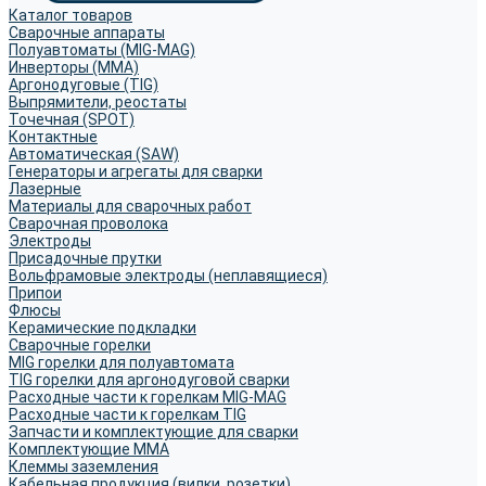
Каталог товаров
Сварочные аппараты
Полуавтоматы (MIG-MAG)
Инверторы (MMA)
Аргонодуговые (TIG)
Выпрямители, реостаты
Точечная (SPOT)
Контактные
Автоматическая (SAW)
Генераторы и агрегаты для сварки
Лазерные
Материалы для сварочных работ
Сварочная проволока
Электроды
Присадочные прутки
Вольфрамовые электроды (неплавящиеся)
Припои
Флюсы
Керамические подкладки
Сварочные горелки
MIG горелки для полуавтомата
TIG горелки для аргонодуговой сварки
Расходные части к горелкам MIG-MAG
Расходные части к горелкам TIG
Запчасти и комплектующие для сварки
Комплектующие ММА
Клеммы заземления
Кабельная продукция (вилки, розетки)