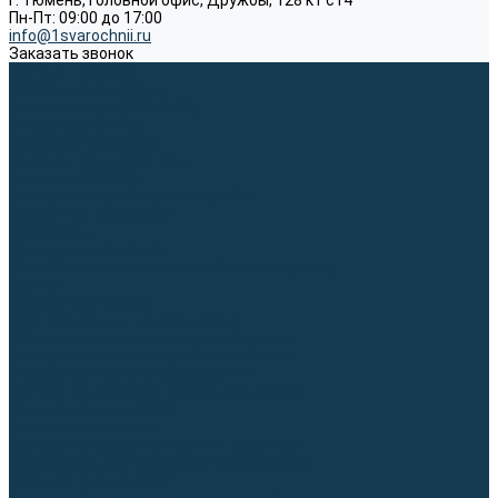
г. Тюмень, Головной офис, Дружбы, 128 к1 ст4
Пн-Пт: 09:00 до 17:00
info@1svarochnii.ru
Заказать звонок
Каталог товаров
Сварочные аппараты
Полуавтоматы (MIG-MAG)
Инверторы (MMA)
Аргонодуговые (TIG)
Выпрямители, реостаты
Точечная (SPOT)
Материалы для сварочных работ
Сварочная проволока
Электроды
Присадочные прутки
Вольфрамовые электроды (неплавящиеся)
Припои
Сварочные горелки
MIG горелки для полуавтомата
TIG горелки для аргонодуговой сварки
Расходные части к горелкам MIG-MAG
Расходные части к горелкам TIG
Запчасти и комплектующие для сварки
Комплектующие ММА
Клеммы заземления
Кабельная продукция (вилки, розетки)
Аксессуары для автоматической сварки
Комплектующие SPOT