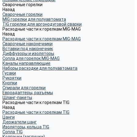
Сварочные горелки
Назад
Сварочные горелки
MIG горелки для полуавтомата
TIG горелки для аргонодуговой сварки
Расходные части к горелкам MIG-MAG
Назад
Расходные части к горелкам MIG-MAG
Сварочные наконечники
Вставки под наконечник
Диффузоры и изоляторы
Сопла для горелок MIG-MAG
Каналы направляющие
Наборы расходки для полуавтомата
Гусаки
Рукоятки
Кнопки
Спирали для горелки
Евроадаптеры, разъёмы
Шланг-пакеты
Расходные части к горелкам TIG
Назад
Расходные части к горелкам TIG
Цанги
Держатели цанг
Изоляторы, кольца TIG
Сопла TIG
Колпачки (заглушки)