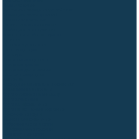
Торцовочные пилы
Пилы дисковые
Пусковые и зарядные устройства
Станки для заточки цепей
Станки сверлильные
Ленточнопильные станки
Стойки для инструмента
Измерительный инструмент
Рулетки
Линейки и угольники
Штангенциркули
Угломеры
Строительные уровни
Лазерные уровни
Лазерные дальномеры
Шаблоны сварщика
Разметка
Расходные материалы и оснастка
Абразивные материалы
Круги отрезные по металлу
Круги зачистные
Круги шлифовальные
Круги лепестковые торцевые
Доводочные круги
Валики шлифовальные
Фибровые диски и круги
Шлифовальные головки
Конволютные круги