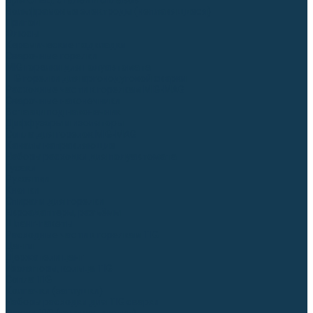
Для СПЕЦ. сталей и сплавов
Вольфрамовые электроды (неплавящиеся)
Припои
Флюсы
Керамические подкладки
Сварочные горелки
MIG горелки для полуавтомата
TIG горелки для аргонодуговой сварки
Расходные части к горелкам MIG-MAG
Сварочные наконечники
Вставки под наконечник
Диффузоры и изоляторы
Сопла для горелок MIG-MAG
Каналы направляющие
Наборы расходки для полуавтомата
Гусаки
Рукоятки
Кнопки
Спирали для горелки
Евроадаптеры, разъёмы
Шланг-пакеты
Расходные части к горелкам TIG
Цанги
Держатели цанг
Изоляторы, кольца TIG
Сопла TIG
Колпачки (заглушки)
Наборы расходки для TIG сварки