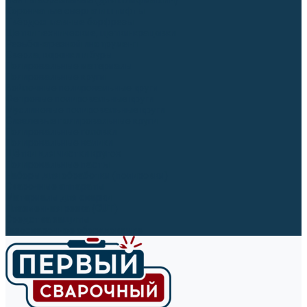
Ленты абразивные (для шлифмашин)
Корончатые сверла и штифты
Твёрдосплавные борфрезы
Щетки технические, щетки-крацовки
Резьбонарезной инструмент
Сверла, коронки и буры
Полировальные материалы
Полировальные круги
Войлочные полировальные круги
Фетровые полировальные круги
Муслиновые полировальные круги
Cизалевые полировальные круги
Полировальные головки
Полировальные валики
Щётки для чистки кругов
Полировальные пасты
Наборы для обработки (полировки)
Сварочные аппараты
Материалы для сварки
Плазменная резка (CUT)
Средства защиты
Газосварочное оборудование