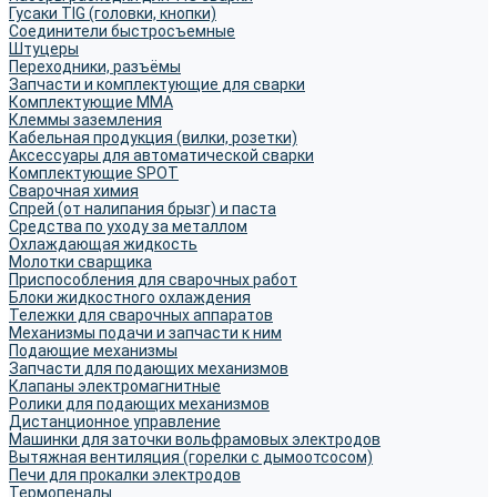
Гусаки TIG (головки, кнопки)
Соединители быстросъемные
Штуцеры
Переходники, разъёмы
Запчасти и комплектующие для сварки
Комплектующие ММА
Клеммы заземления
Кабельная продукция (вилки, розетки)
Аксессуары для автоматической сварки
Комплектующие SPOT
Сварочная химия
Спрей (от налипания брызг) и паста
Средства по уходу за металлом
Охлаждающая жидкость
Молотки сварщика
Приспособления для сварочных работ
Блоки жидкостного охлаждения
Тележки для сварочных аппаратов
Механизмы подачи и запчасти к ним
Подающие механизмы
Запчасти для подающих механизмов
Клапаны электромагнитные
Ролики для подающих механизмов
Дистанционное управление
Машинки для заточки вольфрамовых электродов
Вытяжная вентиляция (горелки с дымоотсосом)
Печи для прокалки электродов
Термопеналы