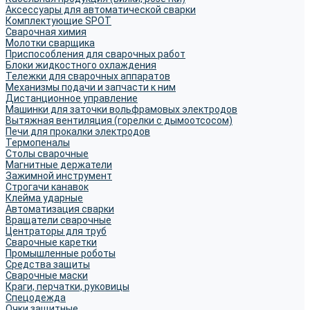
Аксессуары для автоматической сварки
Комплектующие SPOT
Сварочная химия
Молотки сварщика
Приспособления для сварочных работ
Блоки жидкостного охлаждения
Тележки для сварочных аппаратов
Механизмы подачи и запчасти к ним
Дистанционное управление
Машинки для заточки вольфрамовых электродов
Вытяжная вентиляция (горелки с дымоотсосом)
Печи для прокалки электродов
Термопеналы
Столы сварочные
Магнитные держатели
Зажимной инструмент
Строгачи канавок
Клейма ударные
Автоматизация сварки
Вращатели сварочные
Центраторы для труб
Сварочные каретки
Промышленные роботы
Средства защиты
Сварочные маски
Краги, перчатки, руковицы
Спецодежда
Очки защитные