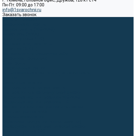
г. Тюмень, Головной офис, Дружбы, 128 к1 ст4
Пн-Пт: 09:00 до 17:00
info@1svarochnii.ru
Заказать звонок
Каталог товаров
Сварочные аппараты
Полуавтоматы (MIG-MAG)
Инверторы (MMA)
Аргонодуговые (TIG)
Выпрямители, реостаты
Точечная (SPOT)
Материалы для сварочных работ
Сварочная проволока
Электроды
Присадочные прутки
Вольфрамовые электроды (неплавящиеся)
Припои
Сварочные горелки
MIG горелки для полуавтомата
TIG горелки для аргонодуговой сварки
Расходные части к горелкам MIG-MAG
Расходные части к горелкам TIG
Запчасти и комплектующие для сварки
Комплектующие ММА
Клеммы заземления
Кабельная продукция (вилки, розетки)
Аксессуары для автоматической сварки
Комплектующие SPOT