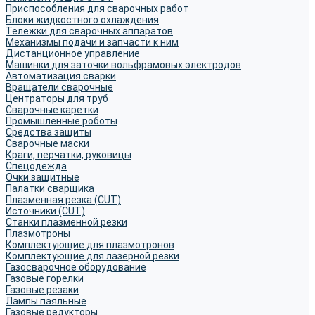
Приспособления для сварочных работ
Блоки жидкостного охлаждения
Тележки для сварочных аппаратов
Механизмы подачи и запчасти к ним
Дистанционное управление
Машинки для заточки вольфрамовых электродов
Автоматизация сварки
Вращатели сварочные
Центраторы для труб
Сварочные каретки
Промышленные роботы
Средства защиты
Сварочные маски
Краги, перчатки, руковицы
Спецодежда
Очки защитные
Палатки сварщика
Плазменная резка (CUT)
Источники (CUT)
Станки плазменной резки
Плазмотроны
Комплектующие для плазмотронов
Комплектующие для лазерной резки
Газосварочное оборудование
Газовые горелки
Газовые резаки
Лампы паяльные
Газовые редукторы