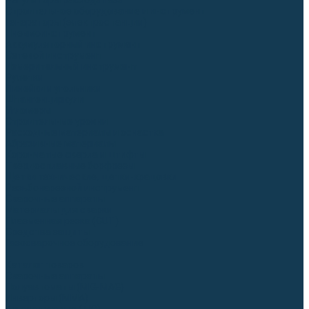
Регуляторы расхода газа
Строительное оборудование и инструмент
Генераторы (электростанции)
Пневмоинструмент
Аккумуляторный инструмент
Сетевой инструмент
Измерительный инструмент
Рулетки
Линейки и угольники
Штангенциркули
Угломеры
Строительные уровни
Расходные материалы и оснастка
Абразивные материалы
Корончатые сверла и штифты
Твёрдосплавные борфрезы
Щетки технические, щетки-крацовки
Резьбонарезной инструмент
Сварочные аппараты
Материалы для сварки
Плазменная резка (CUT)
Средства защиты
Газосварочное оборудование
...
Каталог товаров
Сварочные аппараты
Полуавтоматы (MIG-MAG)
Инверторы (MMA)