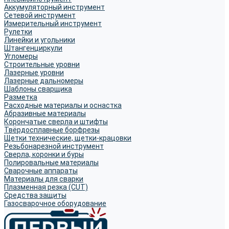
Аккумуляторный инструмент
Сетевой инструмент
Измерительный инструмент
Рулетки
Линейки и угольники
Штангенциркули
Угломеры
Строительные уровни
Лазерные уровни
Лазерные дальномеры
Шаблоны сварщика
Разметка
Расходные материалы и оснастка
Абразивные материалы
Корончатые сверла и штифты
Твёрдосплавные борфрезы
Щетки технические, щетки-крацовки
Резьбонарезной инструмент
Сверла, коронки и буры
Полировальные материалы
Сварочные аппараты
Материалы для сварки
Плазменная резка (CUT)
Средства защиты
Газосварочное оборудование