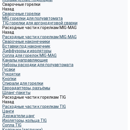
Сварочные горелки
Назад
Сварочные горелки
MIG горелки для полуавтомата
TIG горелки для аргонодуговой сварки
Расходные части к горелкам MIG-MAG
Назад
Расходные части к горелкам MIG-MAG
Сварочные наконечники
Вставки под наконечник
Диффузоры и изоляторы
Сопла для горелок MIG-MAG
Каналы направляющие
Наборы расходки для полуавтомата
Гусаки
Рукоятки
Кнопки
Спирали для горелки
Евроадаптеры, разъёмы
Шланг-пакеты
Расходные части к горелкам TIG
Назад
Расходные части к горелкам TIG
Цанги
Держатели цанг
Изоляторы, кольца TIG
Сопла TIG
Колпачки (заглушки)