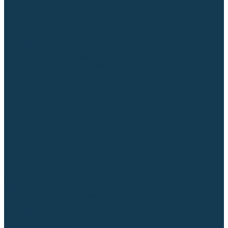
Блоки автоматики для генераторов
Аксессуары для генераторов
Пневмоинструмент
Компрессоры
Безмасляные компрессоры
Масляные ременные компрессоры
Масляные коаксиальные компрессоры
Автомобильные компрессоры
Комплектующие для компрессоров
Пневмошлифмашины
Пневмодрели
Пневмогайковерты
Пневмопистолеты
Наборы пневмоинструмента
Шланги
Аксессуары к пневмоинструменту
Аккумуляторный инструмент
Аккумуляторные УШМ (болгарки)
Аккумуляторные дрели-шуруповерты
Аккумуляторные перфораторы
Аккумуляторные дисковые пилы
Аккумуляторные батареи, зарядные устройства
Сетевой инструмент
УШМ и шлифмашины
Дрели, миксеры, шуруповерты сетевые
Перфораторы
Отбойные молотки
Точильные станки