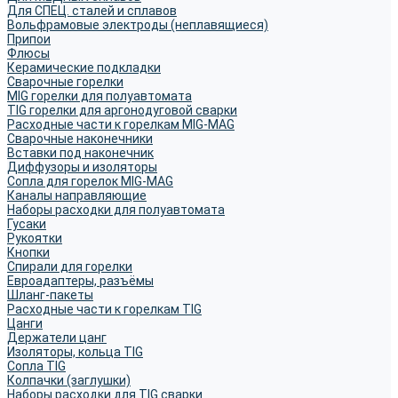
Для СПЕЦ. сталей и сплавов
Вольфрамовые электроды (неплавящиеся)
Припои
Флюсы
Керамические подкладки
Сварочные горелки
MIG горелки для полуавтомата
TIG горелки для аргонодуговой сварки
Расходные части к горелкам MIG-MAG
Сварочные наконечники
Вставки под наконечник
Диффузоры и изоляторы
Сопла для горелок MIG-MAG
Каналы направляющие
Наборы расходки для полуавтомата
Гусаки
Рукоятки
Кнопки
Спирали для горелки
Евроадаптеры, разъёмы
Шланг-пакеты
Расходные части к горелкам TIG
Цанги
Держатели цанг
Изоляторы, кольца TIG
Сопла TIG
Колпачки (заглушки)
Наборы расходки для TIG сварки