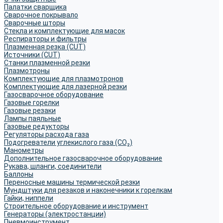
Палатки сварщика
Сварочное покрывало
Сварочные шторы
Стекла и комплектующие для масок
Респираторы и фильтры
Плазменная резка (CUT)
Источники (CUT)
Станки плазменной резки
Плазмотроны
Комплектующие для плазмотронов
Комплектующие для лазерной резки
Газосварочное оборудование
Газовые горелки
Газовые резаки
Лампы паяльные
Газовые редукторы
Регуляторы расхода газа
Подогреватели углекислого газа (CO₂)
Манометры
Дополнительное газосварочное оборудование
Рукава, шланги, соединители
Баллоны
Переносные машины термической резки
Мундштуки для резаков и наконечники к горелкам
Гайки, ниппели
Строительное оборудование и инструмент
Генераторы (электростанции)
Пневмоинструмент