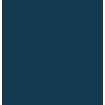
Столы сварочные
Магнитные держатели
Зажимной инструмент
Строгачи канавок
Клейма ударные
Автоматизация сварки
Вращатели сварочные
Центраторы для труб
Сварочные каретки
Промышленные роботы
Средства защиты
Сварочные маски
Краги, перчатки, руковицы
Спецодежда
Очки защитные
Палатки сварщика
Сварочное покрывало
Сварочные шторы
Стекла и комплектующие для масок
Респираторы и фильтры
Плазменная резка (CUT)
Источники (CUT)
Станки плазменной резки
Плазмотроны
Комплектующие для плазмотронов
Сопла CUT
Электроды CUT
Экраны