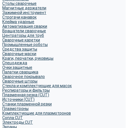
Столы сварочные
Магнитные держатели
Зажимной инструмент
Строгачи канавок
Клейма ударные
Автоматизация сварки
Вращатели сварочные
Центраторы для труб
Сварочные каретки
Промышленные роботы
Средства защиты
Сварочные маски
Краги, перчатки, руковицы
Спецодежда
Очки защитные
Палатки сварщика
Сварочное покрывало
Сварочные шторы
Стекла и комплектующие для масок
Респираторы и фильтры
Плазменная резка (CUT)
Источники (CUT)
Станки плазменной резки
Плазмотроны
Комплектующие для плазмотронов
Сопла CUT
Электроды CUT
Экраны