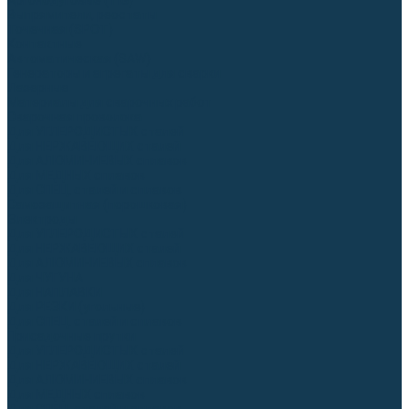
Аргонодуговые (TIG)
Выпрямители, реостаты
Точечная (SPOT)
Контактные
Автоматическая (SAW)
Генераторы и агрегаты для сварки
Лазерные
Материалы для сварочных работ
Сварочная проволока
Для УГЛЕРОДИСТЫХ сталей
Для НЕРЖАВЕЮЩИХ сталей
Для АЛЮМИНИЕВЫХ сплавов
Для МЕДНЫХ сплавов
Для СПЕЦ. сталей и сплавов
Самозащитная (порошковая)
Электроды
Для УГЛЕРОДИСТЫХ сталей
Для НЕРЖАВЕЮЩИХ сталей
Для АЛЮМИНИЕВЫХ сплавов
Для ЧУГУНА
Для НАПЛАВКИ
Для РЕЗКИ (угольные)
Для СПЕЦ. сталей и сплавов
Присадочные прутки
Для УГЛЕРОДИСТЫХ сталей
Для НЕРЖАВЕЮЩИХ сталей
Для АЛЮМИНИЕВЫХ сплавов
Для МЕДНЫХ сплавов