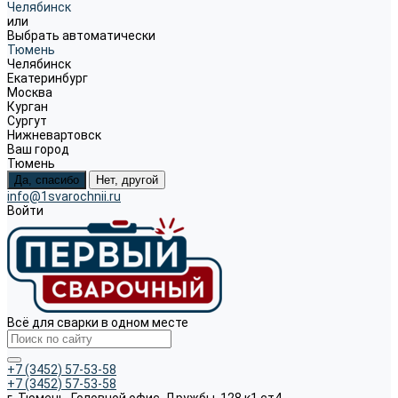
Челябинск
или
Выбрать автоматически
Тюмень
Челябинск
Екатеринбург
Москва
Курган
Сургут
Нижневартовск
Ваш город
Тюмень
Да, спасибо
Нет, другой
info@1svarochnii.ru
Войти
Всё для сварки в одном месте
+7 (3452) 57-53-58
+7 (3452) 57-53-58