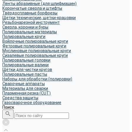
Ленты абразивные (для шлифмашин)
Корончатые сверла и штифты
Твёрдосплавные борфрезы
Щетки технические, щетки-крацовки
Резьбонарезной инструмент
Сверла, коронки и буры
Полировальные материалы
Полировальные круги
Войлочные полировальные круги
Фетровые полировальные круги
Муслиновые полировальные круги
Cизалевые полировальные круги
Полировальные головки
Полировальные валики
Щётки для чистки кругов
Полировальные пасты
Наборы для обработки (полировки)
Сварочные аппараты
Материалы для сварки
Плазменная резка (CUT)
Средства защиты
Газосварочное оборудование
Поиск