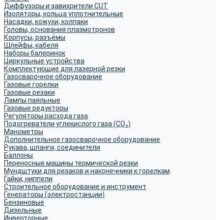
Диффузоры и завихрители CUT
Изоляторы, кольца уплотнительные
Насадки, кожухи, колпаки
Головы, основания плазмотронов
Корпусы, разъёмы
Шлейфы, кабеля
Наборы балеринок
Циркульные устройства
Комплектующие для лазерной резки
Газосварочное оборудование
Газовые горелки
Газовые резаки
Лампы паяльные
Газовые редукторы
Регуляторы расхода газа
Подогреватели углекислого газа (CO₂)
Манометры
Дополнительное газосварочное оборудование
Рукава, шланги, соединители
Баллоны
Переносные машины термической резки
Мундштуки для резаков и наконечники к горелкам
Гайки, ниппели
Строительное оборудование и инструмент
Генераторы (электростанции)
Бензиновые
Дизельные
Инверторные