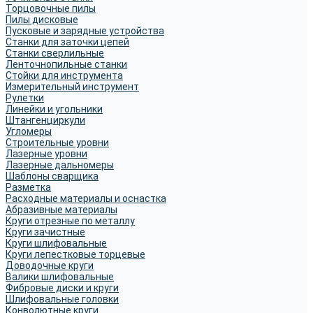
Торцовочные пилы
Пилы дисковые
Пусковые и зарядные устройства
Станки для заточки цепей
Станки сверлильные
Ленточнопильные станки
Стойки для инструмента
Измерительный инструмент
Рулетки
Линейки и угольники
Штангенциркули
Угломеры
Строительные уровни
Лазерные уровни
Лазерные дальномеры
Шаблоны сварщика
Разметка
Расходные материалы и оснастка
Абразивные материалы
Круги отрезные по металлу
Круги зачистные
Круги шлифовальные
Круги лепестковые торцевые
Доводочные круги
Валики шлифовальные
Фибровые диски и круги
Шлифовальные головки
Конволютные круги