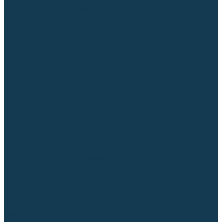
Гусаки TIG (головки, кнопки)
Соединители быстросъемные
Штуцеры
Переходники, разъёмы
Запчасти и комплектующие для сварки
Комплектующие ММА
Клеммы заземления
Кабельная продукция (вилки, розетки)
Аксессуары для автоматической сварки
Комплектующие SPOT
Сварочная химия
Спрей (от налипания брызг) и паста
Средства по уходу за металлом
Охлаждающая жидкость
Молотки сварщика
Приспособления для сварочных работ
Блоки жидкостного охлаждения
Тележки для сварочных аппаратов
Механизмы подачи и запчасти к ним
Подающие механизмы
Запчасти для подающих механизмов
Клапаны электромагнитные
Ролики для подающих механизмов
Дистанционное управление
Машинки для заточки вольфрамовых электродов
Вытяжная вентиляция (горелки с дымоотсосом)
Печи для прокалки электродов
Термопеналы