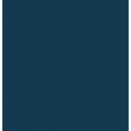
Приспособления для сварочных работ
Блоки жидкостного охлаждения
Тележки для сварочных аппаратов
Механизмы подачи и запчасти к ним
Дистанционное управление
Машинки для заточки вольфрамовых электродов
Автоматизация сварки
Вращатели сварочные
Центраторы для труб
Сварочные каретки
Промышленные роботы
Средства защиты
Сварочные маски
Краги, перчатки, руковицы
Спецодежда
Очки защитные
Палатки сварщика
Плазменная резка (CUT)
Источники (CUT)
Станки плазменной резки
Плазмотроны
Комплектующие для плазмотронов
Комплектующие для лазерной резки
Газосварочное оборудование
Газовые горелки
Газовые резаки
Лампы паяльные
Газовые редукторы