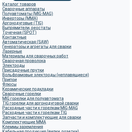
Каталог товаров
Сварочные аппараты
Полуавтоматы (MIG-MAG)
Инверторы (MMA)
Аргонодуговые (TIG)
Выпрямители, реостаты
Точечная (SPOT)
Контактные
Автоматическая (SAW)
Генераторы и агрегаты для сварки
Лазерные
Материалы для сварочных работ
Сварочная проволока
Электроды
Присадочные прутки
Вольфрамовые электроды (неплавящиеся)
Припои
Флюсы
Керамические подкладки
Сварочные горелки
MIG горелки для полуавтомата
TIG горелки для аргонодуговой сварки
Расходные части к горелкам MIG-MAG
Расходные части к горелкам TIG
Запчасти и комплектующие для сварки
Комплектующие ММА
Клеммы заземления
Кабельная продукция (вилки, розетки)