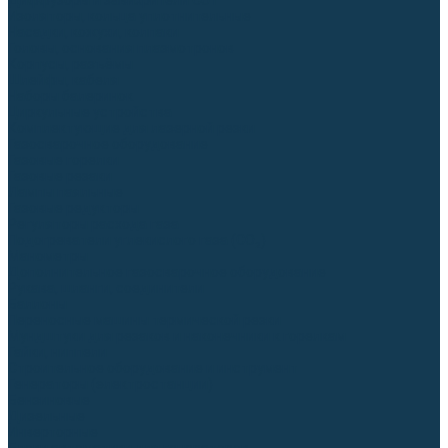
Диффузоры и завихрители CUT
Изоляторы, кольца уплотнительные
Насадки, кожухи, колпаки
Головы, основания плазмотронов
Корпусы, разъёмы
Шлейфы, кабеля
Наборы балеринок
Циркульные устройства
Комплектующие для лазерной резки
Газосварочное оборудование
Газовые горелки
Газовые резаки
Лампы паяльные
Газовые редукторы
Регуляторы расхода газа
Подогреватели углекислого газа (CO₂)
Манометры
Дополнительное газосварочное оборудование
Рукава, шланги, соединители
Баллоны
Переносные машины термической резки
Мундштуки для резаков и наконечники к горелкам
Гайки, ниппели
Строительное оборудование и инструмент
Генераторы (электростанции)
Бензиновые
Дизельные
Инверторные