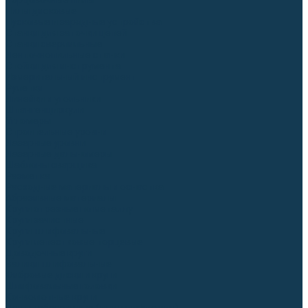
Торцовочные пилы
Пилы дисковые
Пусковые и зарядные устройства
Станки для заточки цепей
Станки сверлильные
Ленточнопильные станки
Стойки для инструмента
Измерительный инструмент
Рулетки
Линейки и угольники
Штангенциркули
Угломеры
Строительные уровни
Лазерные уровни
Лазерные дальномеры
Шаблоны сварщика
Разметка
Расходные материалы и оснастка
Абразивные материалы
Круги отрезные по металлу
Круги зачистные
Круги шлифовальные
Круги лепестковые торцевые
Доводочные круги
Валики шлифовальные
Фибровые диски и круги
Шлифовальные головки
Конволютные круги