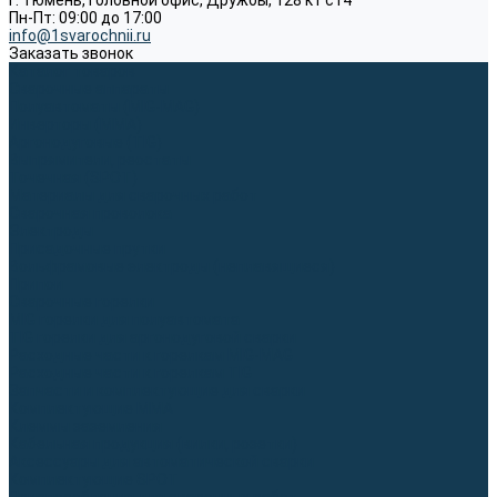
г. Тюмень, Головной офис, Дружбы, 128 к1 ст4
Пн-Пт: 09:00 до 17:00
info@1svarochnii.ru
Заказать звонок
Каталог товаров
Сварочные аппараты
Полуавтоматы (MIG-MAG)
Инверторы (MMA)
Аргонодуговые (TIG)
Выпрямители, реостаты
Точечная (SPOT)
Материалы для сварочных работ
Сварочная проволока
Электроды
Присадочные прутки
Вольфрамовые электроды (неплавящиеся)
Припои
Сварочные горелки
MIG горелки для полуавтомата
TIG горелки для аргонодуговой сварки
Расходные части к горелкам MIG-MAG
Расходные части к горелкам TIG
Запчасти и комплектующие для сварки
Комплектующие ММА
Клеммы заземления
Кабельная продукция (вилки, розетки)
Аксессуары для автоматической сварки
Комплектующие SPOT