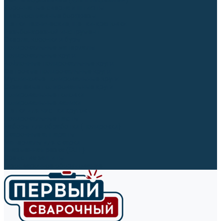
Ленты абразивные (для шлифмашин)
Корончатые сверла и штифты
Твёрдосплавные борфрезы
Щетки технические, щетки-крацовки
Резьбонарезной инструмент
Сверла, коронки и буры
Полировальные материалы
Полировальные круги
Войлочные полировальные круги
Фетровые полировальные круги
Муслиновые полировальные круги
Cизалевые полировальные круги
Полировальные головки
Полировальные валики
Щётки для чистки кругов
Полировальные пасты
Наборы для обработки (полировки)
Сварочные аппараты
Материалы для сварки
Плазменная резка (CUT)
Средства защиты
Газосварочное оборудование