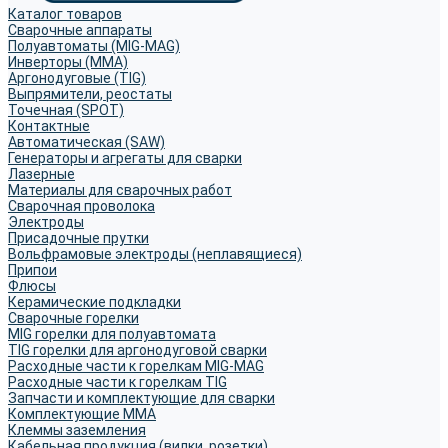
Каталог товаров
Сварочные аппараты
Полуавтоматы (MIG-MAG)
Инверторы (MMA)
Аргонодуговые (TIG)
Выпрямители, реостаты
Точечная (SPOT)
Контактные
Автоматическая (SAW)
Генераторы и агрегаты для сварки
Лазерные
Материалы для сварочных работ
Сварочная проволока
Электроды
Присадочные прутки
Вольфрамовые электроды (неплавящиеся)
Припои
Флюсы
Керамические подкладки
Сварочные горелки
MIG горелки для полуавтомата
TIG горелки для аргонодуговой сварки
Расходные части к горелкам MIG-MAG
Расходные части к горелкам TIG
Запчасти и комплектующие для сварки
Комплектующие ММА
Клеммы заземления
Кабельная продукция (вилки, розетки)