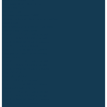
Аргонодуговые (TIG)
Выпрямители, реостаты
Точечная (SPOT)
Контактные
Автоматическая (SAW)
Генераторы и агрегаты для сварки
Лазерные
Материалы для сварочных работ
Сварочная проволока
Для УГЛЕРОДИСТЫХ сталей
Для НЕРЖАВЕЮЩИХ сталей
Для АЛЮМИНИЕВЫХ сплавов
Для МЕДНЫХ сплавов
Для СПЕЦ. сталей и сплавов
Самозащитная (порошковая)
Электроды
Для УГЛЕРОДИСТЫХ сталей
Для НЕРЖАВЕЮЩИХ сталей
Для АЛЮМИНИЕВЫХ сплавов
Для ЧУГУНА
Для НАПЛАВКИ
Для РЕЗКИ (угольные)
Для СПЕЦ. сталей и сплавов
Присадочные прутки
Для УГЛЕРОДИСТЫХ сталей
Для НЕРЖАВЕЮЩИХ сталей
Для АЛЮМИНИЕВЫХ сплавов
Для МЕДНЫХ сплавов