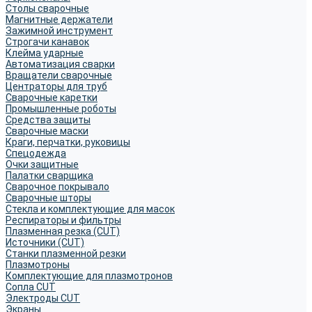
Столы сварочные
Магнитные держатели
Зажимной инструмент
Строгачи канавок
Клейма ударные
Автоматизация сварки
Вращатели сварочные
Центраторы для труб
Сварочные каретки
Промышленные роботы
Средства защиты
Сварочные маски
Краги, перчатки, руковицы
Спецодежда
Очки защитные
Палатки сварщика
Сварочное покрывало
Сварочные шторы
Стекла и комплектующие для масок
Респираторы и фильтры
Плазменная резка (CUT)
Источники (CUT)
Станки плазменной резки
Плазмотроны
Комплектующие для плазмотронов
Сопла CUT
Электроды CUT
Экраны