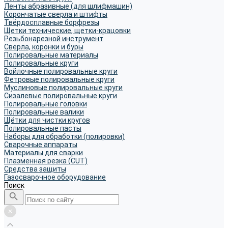
Ленты абразивные (для шлифмашин)
Корончатые сверла и штифты
Твёрдосплавные борфрезы
Щетки технические, щетки-крацовки
Резьбонарезной инструмент
Сверла, коронки и буры
Полировальные материалы
Полировальные круги
Войлочные полировальные круги
Фетровые полировальные круги
Муслиновые полировальные круги
Cизалевые полировальные круги
Полировальные головки
Полировальные валики
Щётки для чистки кругов
Полировальные пасты
Наборы для обработки (полировки)
Сварочные аппараты
Материалы для сварки
Плазменная резка (CUT)
Средства защиты
Газосварочное оборудование
Поиск