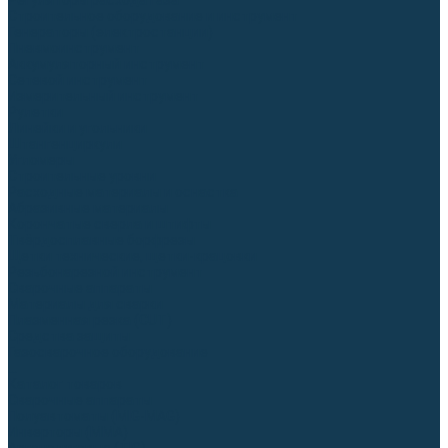
Регуляторы расхода газа
Строительное оборудование и инструмент
Генераторы (электростанции)
Пневмоинструмент
Аккумуляторный инструмент
Сетевой инструмент
Измерительный инструмент
Рулетки
Линейки и угольники
Штангенциркули
Угломеры
Строительные уровни
Расходные материалы и оснастка
Абразивные материалы
Корончатые сверла и штифты
Твёрдосплавные борфрезы
Щетки технические, щетки-крацовки
Резьбонарезной инструмент
Сварочные аппараты
Материалы для сварки
Плазменная резка (CUT)
Средства защиты
Газосварочное оборудование
...
Каталог товаров
Сварочные аппараты
Полуавтоматы (MIG-MAG)
Инверторы (MMA)