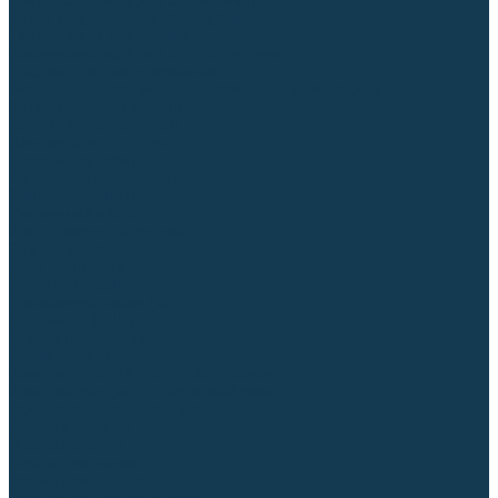
Приспособления для сварочных работ
Блоки жидкостного охлаждения
Тележки для сварочных аппаратов
Механизмы подачи и запчасти к ним
Дистанционное управление
Машинки для заточки вольфрамовых электродов
Автоматизация сварки
Вращатели сварочные
Центраторы для труб
Сварочные каретки
Промышленные роботы
Средства защиты
Сварочные маски
Краги, перчатки, руковицы
Спецодежда
Очки защитные
Палатки сварщика
Плазменная резка (CUT)
Источники (CUT)
Станки плазменной резки
Плазмотроны
Комплектующие для плазмотронов
Комплектующие для лазерной резки
Газосварочное оборудование
Газовые горелки
Газовые резаки
Лампы паяльные
Газовые редукторы