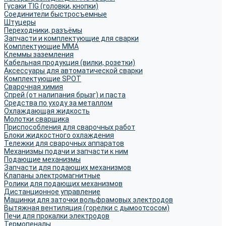
Гусаки TIG (головки, кнопки)
Соединители быстросъемные
Штуцеры
Переходники, разъёмы
Запчасти и комплектующие для сварки
Комплектующие ММА
Клеммы заземления
Кабельная продукция (вилки, розетки)
Аксессуары для автоматической сварки
Комплектующие SPOT
Сварочная химия
Спрей (от налипания брызг) и паста
Средства по уходу за металлом
Охлаждающая жидкость
Молотки сварщика
Приспособления для сварочных работ
Блоки жидкостного охлаждения
Тележки для сварочных аппаратов
Механизмы подачи и запчасти к ним
Подающие механизмы
Запчасти для подающих механизмов
Клапаны электромагнитные
Ролики для подающих механизмов
Дистанционное управление
Машинки для заточки вольфрамовых электродов
Вытяжная вентиляция (горелки с дымоотсосом)
Печи для прокалки электродов
Термопеналы