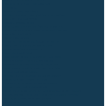
Гусаки TIG (головки, кнопки)
Соединители быстросъемные
Штуцеры
Переходники, разъёмы
Запчасти и комплектующие для сварки
Комплектующие ММА
Клеммы заземления
Кабельная продукция (вилки, розетки)
Аксессуары для автоматической сварки
Комплектующие SPOT
Сварочная химия
Спрей (от налипания брызг) и паста
Средства по уходу за металлом
Охлаждающая жидкость
Молотки сварщика
Приспособления для сварочных работ
Блоки жидкостного охлаждения
Тележки для сварочных аппаратов
Механизмы подачи и запчасти к ним
Подающие механизмы
Запчасти для подающих механизмов
Клапаны электромагнитные
Ролики для подающих механизмов
Дистанционное управление
Машинки для заточки вольфрамовых электродов
Вытяжная вентиляция (горелки с дымоотсосом)
Печи для прокалки электродов
Термопеналы