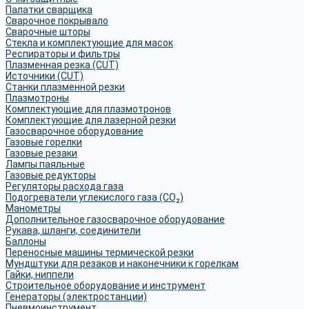
Палатки сварщика
Сварочное покрывало
Сварочные шторы
Стекла и комплектующие для масок
Респираторы и фильтры
Плазменная резка (CUT)
Источники (CUT)
Станки плазменной резки
Плазмотроны
Комплектующие для плазмотронов
Комплектующие для лазерной резки
Газосварочное оборудование
Газовые горелки
Газовые резаки
Лампы паяльные
Газовые редукторы
Регуляторы расхода газа
Подогреватели углекислого газа (CO₂)
Манометры
Дополнительное газосварочное оборудование
Рукава, шланги, соединители
Баллоны
Переносные машины термической резки
Мундштуки для резаков и наконечники к горелкам
Гайки, ниппели
Строительное оборудование и инструмент
Генераторы (электростанции)
Пневмоинструмент