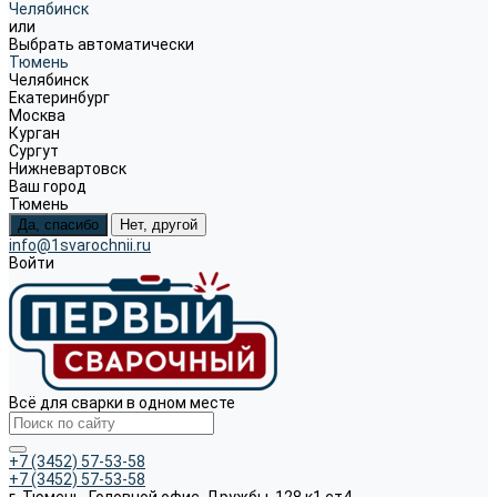
Челябинск
или
Выбрать автоматически
Тюмень
Челябинск
Екатеринбург
Москва
Курган
Сургут
Нижневартовск
Ваш город
Тюмень
Да, спасибо
Нет, другой
info@1svarochnii.ru
Войти
Всё для сварки в одном месте
+7 (3452) 57-53-58
+7 (3452) 57-53-58