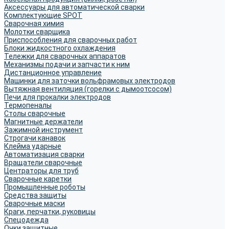
Аксессуары для автоматической сварки
Комплектующие SPOT
Сварочная химия
Молотки сварщика
Приспособления для сварочных работ
Блоки жидкостного охлаждения
Тележки для сварочных аппаратов
Механизмы подачи и запчасти к ним
Дистанционное управление
Машинки для заточки вольфрамовых электродов
Вытяжная вентиляция (горелки с дымоотсосом)
Печи для прокалки электродов
Термопеналы
Столы сварочные
Магнитные держатели
Зажимной инструмент
Строгачи канавок
Клейма ударные
Автоматизация сварки
Вращатели сварочные
Центраторы для труб
Сварочные каретки
Промышленные роботы
Средства защиты
Сварочные маски
Краги, перчатки, руковицы
Спецодежда
Очки защитные