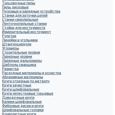
Торцовочные пилы
Пилы дисковые
Пусковые и зарядные устройства
Станки для заточки цепей
Станки сверлильные
Ленточнопильные станки
Стойки для инструмента
Измерительный инструмент
Рулетки
Линейки и угольники
Штангенциркули
Угломеры
Строительные уровни
Лазерные уровни
Лазерные дальномеры
Шаблоны сварщика
Разметка
Расходные материалы и оснастка
Абразивные материалы
Круги отрезные по металлу
Круги зачистные
Круги шлифовальные
Круги лепестковые торцевые
Доводочные круги
Валики шлифовальные
Фибровые диски и круги
Шлифовальные головки
Конволютные круги