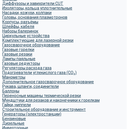
Диффузоры и завихрители CUT
Изоляторы, кольца уплотнительные
Насадки, кожухи, колпаки
Головы, основания плазмотронов
Корпусы, разъёмы
Шлейфы, кабеля
Наборы балеринок
Циркульные устройства
Комплектующие для лазерной резки
Газосварочное оборудование
Газовые горелки
Газовые резаки
Лампы паяльные
Газовые редукторы
Регуляторы расхода газа
Подогреватели углекислого газа (CO₂)
Манометры
Дополнительное газосварочное оборудование
Рукава, шланги, соединители
Баллоны
Переносные машины термической резки
Мундштуки для резаков и наконечники к горелкам
Гайки, ниппели
Строительное оборудование и инструмент
Генераторы (электростанции)
Бензиновые
Дизельные
Инверторные