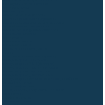
Блоки автоматики для генераторов
Аксессуары для генераторов
Пневмоинструмент
Компрессоры
Безмасляные компрессоры
Масляные ременные компрессоры
Масляные коаксиальные компрессоры
Автомобильные компрессоры
Комплектующие для компрессоров
Пневмошлифмашины
Пневмодрели
Пневмогайковерты
Пневмопистолеты
Наборы пневмоинструмента
Шланги
Аксессуары к пневмоинструменту
Аккумуляторный инструмент
Аккумуляторные УШМ (болгарки)
Аккумуляторные дрели-шуруповерты
Аккумуляторные перфораторы
Аккумуляторные дисковые пилы
Аккумуляторные батареи, зарядные устройства
Сетевой инструмент
УШМ и шлифмашины
Дрели, миксеры, шуруповерты сетевые
Перфораторы
Отбойные молотки
Точильные станки