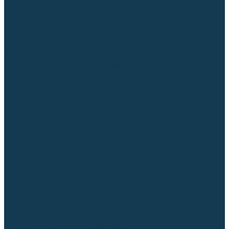
Диффузоры и завихрители CUT
Изоляторы, кольца уплотнительные
Насадки, кожухи, колпаки
Головы, основания плазмотронов
Корпусы, разъёмы
Шлейфы, кабеля
Наборы балеринок
Циркульные устройства
Комплектующие для лазерной резки
Газосварочное оборудование
Газовые горелки
Газовые резаки
Лампы паяльные
Газовые редукторы
Регуляторы расхода газа
Подогреватели углекислого газа (CO₂)
Манометры
Дополнительное газосварочное оборудование
Рукава, шланги, соединители
Баллоны
Переносные машины термической резки
Мундштуки для резаков и наконечники к горелкам
Гайки, ниппели
Строительное оборудование и инструмент
Генераторы (электростанции)
Бензиновые
Дизельные
Инверторные