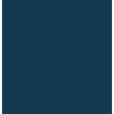
Для СПЕЦ. сталей и сплавов
Вольфрамовые электроды (неплавящиеся)
Припои
Флюсы
Керамические подкладки
Сварочные горелки
MIG горелки для полуавтомата
TIG горелки для аргонодуговой сварки
Расходные части к горелкам MIG-MAG
Сварочные наконечники
Вставки под наконечник
Диффузоры и изоляторы
Сопла для горелок MIG-MAG
Каналы направляющие
Наборы расходки для полуавтомата
Гусаки
Рукоятки
Кнопки
Спирали для горелки
Евроадаптеры, разъёмы
Шланг-пакеты
Расходные части к горелкам TIG
Цанги
Держатели цанг
Изоляторы, кольца TIG
Сопла TIG
Колпачки (заглушки)
Наборы расходки для TIG сварки