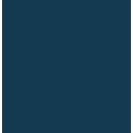
Торцовочные пилы
Пилы дисковые
Пусковые и зарядные устройства
Станки для заточки цепей
Станки сверлильные
Ленточнопильные станки
Стойки для инструмента
Измерительный инструмент
Рулетки
Линейки и угольники
Штангенциркули
Угломеры
Строительные уровни
Лазерные уровни
Лазерные дальномеры
Шаблоны сварщика
Разметка
Расходные материалы и оснастка
Абразивные материалы
Круги отрезные по металлу
Круги зачистные
Круги шлифовальные
Круги лепестковые торцевые
Доводочные круги
Валики шлифовальные
Фибровые диски и круги
Шлифовальные головки
Конволютные круги