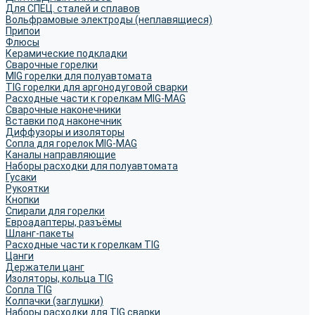
Для СПЕЦ. сталей и сплавов
Вольфрамовые электроды (неплавящиеся)
Припои
Флюсы
Керамические подкладки
Сварочные горелки
MIG горелки для полуавтомата
TIG горелки для аргонодуговой сварки
Расходные части к горелкам MIG-MAG
Сварочные наконечники
Вставки под наконечник
Диффузоры и изоляторы
Сопла для горелок MIG-MAG
Каналы направляющие
Наборы расходки для полуавтомата
Гусаки
Рукоятки
Кнопки
Спирали для горелки
Евроадаптеры, разъёмы
Шланг-пакеты
Расходные части к горелкам TIG
Цанги
Держатели цанг
Изоляторы, кольца TIG
Сопла TIG
Колпачки (заглушки)
Наборы расходки для TIG сварки