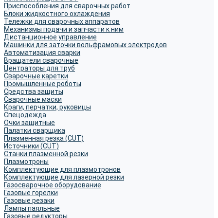
Приспособления для сварочных работ
Блоки жидкостного охлаждения
Тележки для сварочных аппаратов
Механизмы подачи и запчасти к ним
Дистанционное управление
Машинки для заточки вольфрамовых электродов
Автоматизация сварки
Вращатели сварочные
Центраторы для труб
Сварочные каретки
Промышленные роботы
Средства защиты
Сварочные маски
Краги, перчатки, руковицы
Спецодежда
Очки защитные
Палатки сварщика
Плазменная резка (CUT)
Источники (CUT)
Станки плазменной резки
Плазмотроны
Комплектующие для плазмотронов
Комплектующие для лазерной резки
Газосварочное оборудование
Газовые горелки
Газовые резаки
Лампы паяльные
Газовые редукторы