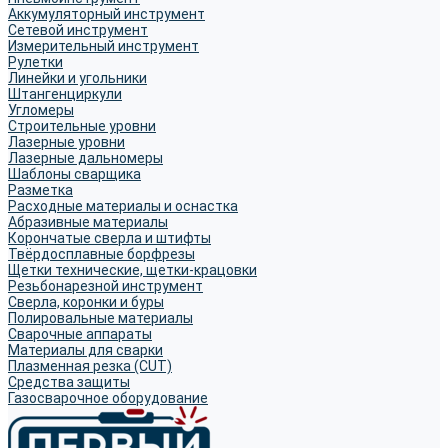
Аккумуляторный инструмент
Сетевой инструмент
Измерительный инструмент
Рулетки
Линейки и угольники
Штангенциркули
Угломеры
Строительные уровни
Лазерные уровни
Лазерные дальномеры
Шаблоны сварщика
Разметка
Расходные материалы и оснастка
Абразивные материалы
Корончатые сверла и штифты
Твёрдосплавные борфрезы
Щетки технические, щетки-крацовки
Резьбонарезной инструмент
Сверла, коронки и буры
Полировальные материалы
Сварочные аппараты
Материалы для сварки
Плазменная резка (CUT)
Средства защиты
Газосварочное оборудование