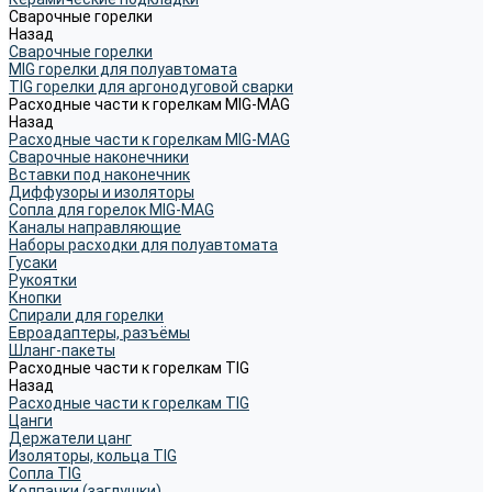
Сварочные горелки
Назад
Сварочные горелки
MIG горелки для полуавтомата
TIG горелки для аргонодуговой сварки
Расходные части к горелкам MIG-MAG
Назад
Расходные части к горелкам MIG-MAG
Сварочные наконечники
Вставки под наконечник
Диффузоры и изоляторы
Сопла для горелок MIG-MAG
Каналы направляющие
Наборы расходки для полуавтомата
Гусаки
Рукоятки
Кнопки
Спирали для горелки
Евроадаптеры, разъёмы
Шланг-пакеты
Расходные части к горелкам TIG
Назад
Расходные части к горелкам TIG
Цанги
Держатели цанг
Изоляторы, кольца TIG
Сопла TIG
Колпачки (заглушки)