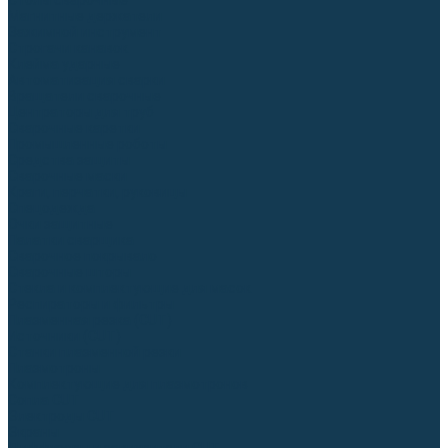
Столы сварочные
Магнитные держатели
Зажимной инструмент
Строгачи канавок
Клейма ударные
Автоматизация сварки
Вращатели сварочные
Центраторы для труб
Сварочные каретки
Промышленные роботы
Средства защиты
Сварочные маски
Краги, перчатки, руковицы
Спецодежда
Очки защитные
Палатки сварщика
Сварочное покрывало
Сварочные шторы
Стекла и комплектующие для масок
Респираторы и фильтры
Плазменная резка (CUT)
Источники (CUT)
Станки плазменной резки
Плазмотроны
Комплектующие для плазмотронов
Сопла CUT
Электроды CUT
Экраны