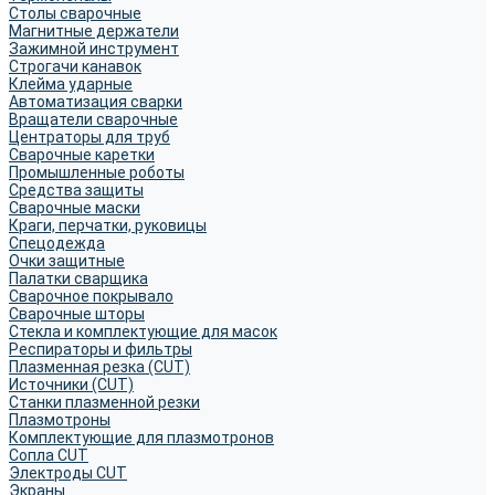
Столы сварочные
Магнитные держатели
Зажимной инструмент
Строгачи канавок
Клейма ударные
Автоматизация сварки
Вращатели сварочные
Центраторы для труб
Сварочные каретки
Промышленные роботы
Средства защиты
Сварочные маски
Краги, перчатки, руковицы
Спецодежда
Очки защитные
Палатки сварщика
Сварочное покрывало
Сварочные шторы
Стекла и комплектующие для масок
Респираторы и фильтры
Плазменная резка (CUT)
Источники (CUT)
Станки плазменной резки
Плазмотроны
Комплектующие для плазмотронов
Сопла CUT
Электроды CUT
Экраны