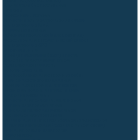
Гусаки TIG (головки, кнопки)
Соединители быстросъемные
Штуцеры
Переходники, разъёмы
Запчасти и комплектующие для сварки
Комплектующие ММА
Клеммы заземления
Кабельная продукция (вилки, розетки)
Аксессуары для автоматической сварки
Комплектующие SPOT
Сварочная химия
Спрей (от налипания брызг) и паста
Средства по уходу за металлом
Охлаждающая жидкость
Молотки сварщика
Приспособления для сварочных работ
Блоки жидкостного охлаждения
Тележки для сварочных аппаратов
Механизмы подачи и запчасти к ним
Подающие механизмы
Запчасти для подающих механизмов
Клапаны электромагнитные
Ролики для подающих механизмов
Дистанционное управление
Машинки для заточки вольфрамовых электродов
Вытяжная вентиляция (горелки с дымоотсосом)
Печи для прокалки электродов
Термопеналы