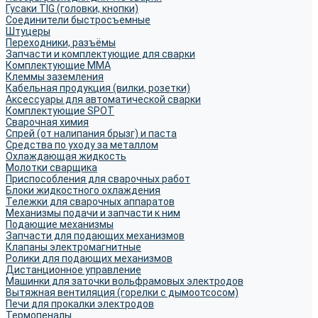
Гусаки TIG (головки, кнопки)
Соединители быстросъемные
Штуцеры
Переходники, разъёмы
Запчасти и комплектующие для сварки
Комплектующие ММА
Клеммы заземления
Кабельная продукция (вилки, розетки)
Аксессуары для автоматической сварки
Комплектующие SPOT
Сварочная химия
Спрей (от налипания брызг) и паста
Средства по уходу за металлом
Охлаждающая жидкость
Молотки сварщика
Приспособления для сварочных работ
Блоки жидкостного охлаждения
Тележки для сварочных аппаратов
Механизмы подачи и запчасти к ним
Подающие механизмы
Запчасти для подающих механизмов
Клапаны электромагнитные
Ролики для подающих механизмов
Дистанционное управление
Машинки для заточки вольфрамовых электродов
Вытяжная вентиляция (горелки с дымоотсосом)
Печи для прокалки электродов
Термопеналы