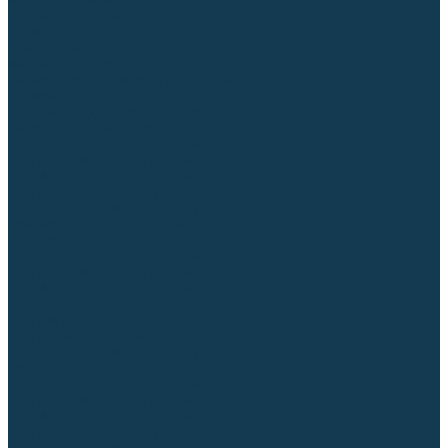
Аргонодуговые (TIG)
Выпрямители, реостаты
Точечная (SPOT)
Контактные
Автоматическая (SAW)
Генераторы и агрегаты для сварки
Лазерные
Материалы для сварочных работ
Сварочная проволока
Для УГЛЕРОДИСТЫХ сталей
Для НЕРЖАВЕЮЩИХ сталей
Для АЛЮМИНИЕВЫХ сплавов
Для МЕДНЫХ сплавов
Для СПЕЦ. сталей и сплавов
Самозащитная (порошковая)
Электроды
Для УГЛЕРОДИСТЫХ сталей
Для НЕРЖАВЕЮЩИХ сталей
Для АЛЮМИНИЕВЫХ сплавов
Для ЧУГУНА
Для НАПЛАВКИ
Для РЕЗКИ (угольные)
Для СПЕЦ. сталей и сплавов
Присадочные прутки
Для УГЛЕРОДИСТЫХ сталей
Для НЕРЖАВЕЮЩИХ сталей
Для АЛЮМИНИЕВЫХ сплавов
Для МЕДНЫХ сплавов