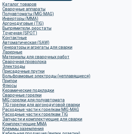
Каталог товаров
Сварочные аппараты
Полуавтоматы (MIG-MAG)
Инверторы (MMA)
Аргонодуговые (TIG)
Выпрямители, реостаты
Точечная (SPOT)
Контактные
Автоматическая (SAW)
Генераторы и агрегаты для сварки
Лазерные
Материалы для сварочных работ
Сварочная проволока
Электроды
Присадочные прутки
Вольфрамовые электроды (неплавящиеся)
Припои
Флюсы
Керамические подкладки
Сварочные горелки
MIG горелки для полуавтомата
TIG горелки для аргонодуговой сварки
Расходные части к горелкам MIG-MAG
Расходные части к горелкам TIG
Запчасти и комплектующие для сварки
Комплектующие ММА
Клеммы заземления
Кабельная продукция (вилки, розетки)