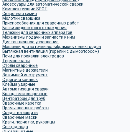
Аксессуары для автоматической сварки
Комплектующие SPOT
Сварочная химия
Молотки сварщика
Приспособления для сварочных работ
Блоки жидкостного охлаждения
Тележки для сварочных аппаратов
Механизмы подачи и запчасти к ним
Дистанционное управление
Машинки для заточки вольфрамовых электродов
Вытяжная вентиляция (горелки с дымоотсосом)
Печи для прокалки электродов
Термопеналы
Столы сварочные
Магнитные держатели
Зажимной инструмент
Строгачи канавок
Клейма ударные
Автоматизация сварки
Вращатели сварочные
Центраторы для труб
Сварочные каретки
Промышленные роботы
Средства защиты
Сварочные маски
Краги, перчатки, руковицы
Спецодежда
Очки защитные