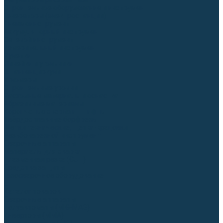
Регуляторы расхода газа
Строительное оборудование и инструмент
Генераторы (электростанции)
Пневмоинструмент
Аккумуляторный инструмент
Сетевой инструмент
Измерительный инструмент
Рулетки
Линейки и угольники
Штангенциркули
Угломеры
Строительные уровни
Расходные материалы и оснастка
Абразивные материалы
Корончатые сверла и штифты
Твёрдосплавные борфрезы
Щетки технические, щетки-крацовки
Резьбонарезной инструмент
Сварочные аппараты
Материалы для сварки
Плазменная резка (CUT)
Средства защиты
Газосварочное оборудование
...
Каталог товаров
Сварочные аппараты
Полуавтоматы (MIG-MAG)
Инверторы (MMA)