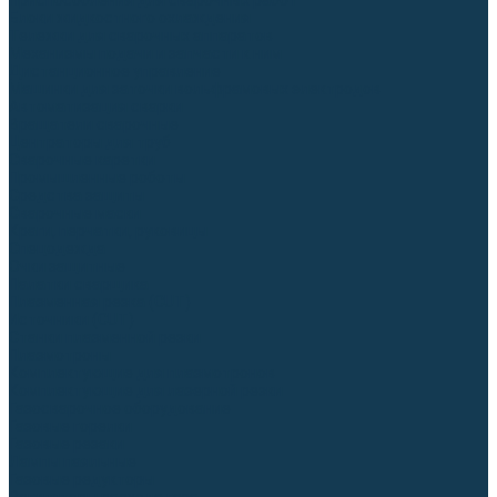
Приспособления для сварочных работ
Блоки жидкостного охлаждения
Тележки для сварочных аппаратов
Механизмы подачи и запчасти к ним
Дистанционное управление
Машинки для заточки вольфрамовых электродов
Автоматизация сварки
Вращатели сварочные
Центраторы для труб
Сварочные каретки
Промышленные роботы
Средства защиты
Сварочные маски
Краги, перчатки, руковицы
Спецодежда
Очки защитные
Палатки сварщика
Плазменная резка (CUT)
Источники (CUT)
Станки плазменной резки
Плазмотроны
Комплектующие для плазмотронов
Комплектующие для лазерной резки
Газосварочное оборудование
Газовые горелки
Газовые резаки
Лампы паяльные
Газовые редукторы