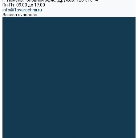
г. Тюмень, Головной офис, Дружбы, 128 к1 ст4
Пн-Пт: 09:00 до 17:00
info@1svarochnii.ru
Заказать звонок
Каталог товаров
Сварочные аппараты
Полуавтоматы (MIG-MAG)
Инверторы (MMA)
Аргонодуговые (TIG)
Выпрямители, реостаты
Точечная (SPOT)
Материалы для сварочных работ
Сварочная проволока
Электроды
Присадочные прутки
Вольфрамовые электроды (неплавящиеся)
Припои
Сварочные горелки
MIG горелки для полуавтомата
TIG горелки для аргонодуговой сварки
Расходные части к горелкам MIG-MAG
Расходные части к горелкам TIG
Запчасти и комплектующие для сварки
Комплектующие ММА
Клеммы заземления
Кабельная продукция (вилки, розетки)
Аксессуары для автоматической сварки
Комплектующие SPOT