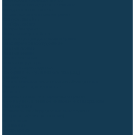
Диффузоры и завихрители CUT
Изоляторы, кольца уплотнительные
Насадки, кожухи, колпаки
Головы, основания плазмотронов
Корпусы, разъёмы
Шлейфы, кабеля
Наборы балеринок
Циркульные устройства
Комплектующие для лазерной резки
Газосварочное оборудование
Газовые горелки
Газовые резаки
Лампы паяльные
Газовые редукторы
Регуляторы расхода газа
Подогреватели углекислого газа (CO₂)
Манометры
Дополнительное газосварочное оборудование
Рукава, шланги, соединители
Баллоны
Переносные машины термической резки
Мундштуки для резаков и наконечники к горелкам
Гайки, ниппели
Строительное оборудование и инструмент
Генераторы (электростанции)
Бензиновые
Дизельные
Инверторные