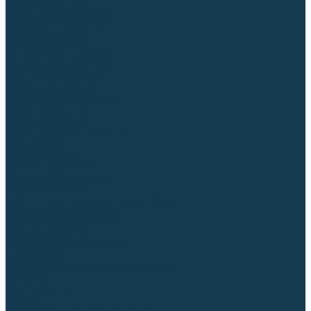
Столы сварочные
Магнитные держатели
Зажимной инструмент
Строгачи канавок
Клейма ударные
Автоматизация сварки
Вращатели сварочные
Центраторы для труб
Сварочные каретки
Промышленные роботы
Средства защиты
Сварочные маски
Краги, перчатки, руковицы
Спецодежда
Очки защитные
Палатки сварщика
Сварочное покрывало
Сварочные шторы
Стекла и комплектующие для масок
Респираторы и фильтры
Плазменная резка (CUT)
Источники (CUT)
Станки плазменной резки
Плазмотроны
Комплектующие для плазмотронов
Сопла CUT
Электроды CUT
Экраны