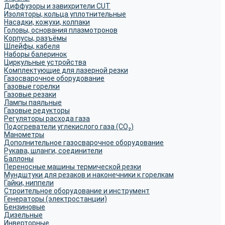
Диффузоры и завихрители CUT
Изоляторы, кольца уплотнительные
Насадки, кожухи, колпаки
Головы, основания плазмотронов
Корпусы, разъёмы
Шлейфы, кабеля
Наборы балеринок
Циркульные устройства
Комплектующие для лазерной резки
Газосварочное оборудование
Газовые горелки
Газовые резаки
Лампы паяльные
Газовые редукторы
Регуляторы расхода газа
Подогреватели углекислого газа (CO₂)
Манометры
Дополнительное газосварочное оборудование
Рукава, шланги, соединители
Баллоны
Переносные машины термической резки
Мундштуки для резаков и наконечники к горелкам
Гайки, ниппели
Строительное оборудование и инструмент
Генераторы (электростанции)
Бензиновые
Дизельные
Инверторные