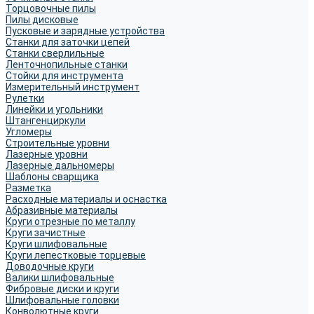
Торцовочные пилы
Пилы дисковые
Пусковые и зарядные устройства
Станки для заточки цепей
Станки сверлильные
Ленточнопильные станки
Стойки для инструмента
Измерительный инструмент
Рулетки
Линейки и угольники
Штангенциркули
Угломеры
Строительные уровни
Лазерные уровни
Лазерные дальномеры
Шаблоны сварщика
Разметка
Расходные материалы и оснастка
Абразивные материалы
Круги отрезные по металлу
Круги зачистные
Круги шлифовальные
Круги лепестковые торцевые
Доводочные круги
Валики шлифовальные
Фибровые диски и круги
Шлифовальные головки
Конволютные круги