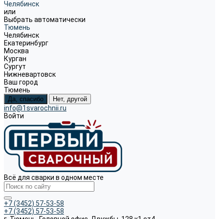
Челябинск
или
Выбрать автоматически
Тюмень
Челябинск
Екатеринбург
Москва
Курган
Сургут
Нижневартовск
Ваш город
Тюмень
Да, спасибо
Нет, другой
info@1svarochnii.ru
Войти
Всё для сварки в одном месте
+7 (3452) 57-53-58
+7 (3452) 57-53-58