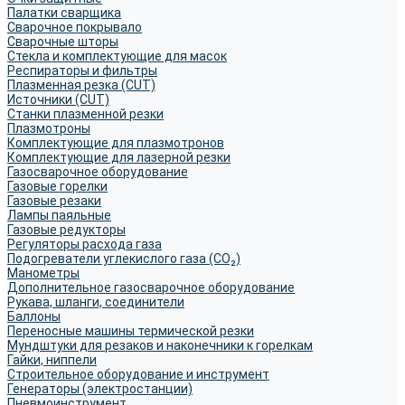
Палатки сварщика
Сварочное покрывало
Сварочные шторы
Стекла и комплектующие для масок
Респираторы и фильтры
Плазменная резка (CUT)
Источники (CUT)
Станки плазменной резки
Плазмотроны
Комплектующие для плазмотронов
Комплектующие для лазерной резки
Газосварочное оборудование
Газовые горелки
Газовые резаки
Лампы паяльные
Газовые редукторы
Регуляторы расхода газа
Подогреватели углекислого газа (CO₂)
Манометры
Дополнительное газосварочное оборудование
Рукава, шланги, соединители
Баллоны
Переносные машины термической резки
Мундштуки для резаков и наконечники к горелкам
Гайки, ниппели
Строительное оборудование и инструмент
Генераторы (электростанции)
Пневмоинструмент