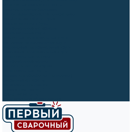
Ленты абразивные (для шлифмашин)
Корончатые сверла и штифты
Твёрдосплавные борфрезы
Щетки технические, щетки-крацовки
Резьбонарезной инструмент
Сверла, коронки и буры
Полировальные материалы
Полировальные круги
Войлочные полировальные круги
Фетровые полировальные круги
Муслиновые полировальные круги
Cизалевые полировальные круги
Полировальные головки
Полировальные валики
Щётки для чистки кругов
Полировальные пасты
Наборы для обработки (полировки)
Сварочные аппараты
Материалы для сварки
Плазменная резка (CUT)
Средства защиты
Газосварочное оборудование