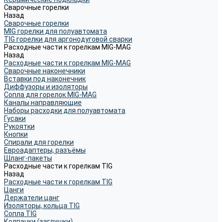
Сварочные горелки
Назад
Сварочные горелки
MIG горелки для полуавтомата
TIG горелки для аргонодуговой сварки
Расходные части к горелкам MIG-MAG
Назад
Расходные части к горелкам MIG-MAG
Сварочные наконечники
Вставки под наконечник
Диффузоры и изоляторы
Сопла для горелок MIG-MAG
Каналы направляющие
Наборы расходки для полуавтомата
Гусаки
Рукоятки
Кнопки
Спирали для горелки
Евроадаптеры, разъёмы
Шланг-пакеты
Расходные части к горелкам TIG
Назад
Расходные части к горелкам TIG
Цанги
Держатели цанг
Изоляторы, кольца TIG
Сопла TIG
Колпачки (заглушки)