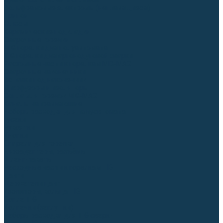
Для СПЕЦ. сталей и сплавов
Вольфрамовые электроды (неплавящиеся)
Припои
Флюсы
Керамические подкладки
Сварочные горелки
MIG горелки для полуавтомата
TIG горелки для аргонодуговой сварки
Расходные части к горелкам MIG-MAG
Сварочные наконечники
Вставки под наконечник
Диффузоры и изоляторы
Сопла для горелок MIG-MAG
Каналы направляющие
Наборы расходки для полуавтомата
Гусаки
Рукоятки
Кнопки
Спирали для горелки
Евроадаптеры, разъёмы
Шланг-пакеты
Расходные части к горелкам TIG
Цанги
Держатели цанг
Изоляторы, кольца TIG
Сопла TIG
Колпачки (заглушки)
Наборы расходки для TIG сварки