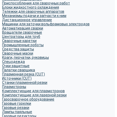
Приспособления для сварочных работ
Блоки жидкостного охлаждения
Тележки для сварочных аппаратов
Механизмы подачи и запчасти к ним
Дистанционное управление
Машинки для заточки вольфрамовых электродов
Автоматизация сварки
Вращатели сварочные
Центраторы для труб
Сварочные каретки
Промышленные роботы
Средства защиты
Сварочные маски
Краги, перчатки, руковицы
Спецодежда
Очки защитные
Палатки сварщика
Плазменная резка (CUT)
Источники (CUT)
Станки плазменной резки
Плазмотроны
Комплектующие для плазмотронов
Комплектующие для лазерной резки
Газосварочное оборудование
Газовые горелки
Газовые резаки
Лампы паяльные
Газовые редукторы