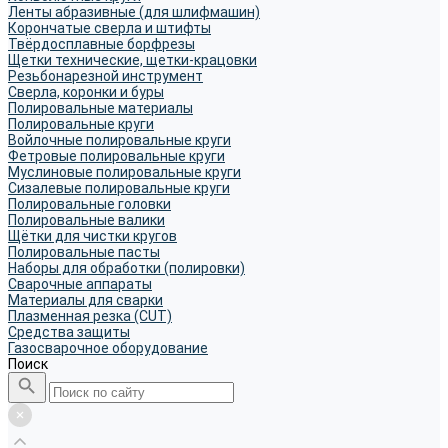
Ленты абразивные (для шлифмашин)
Корончатые сверла и штифты
Твёрдосплавные борфрезы
Щетки технические, щетки-крацовки
Резьбонарезной инструмент
Сверла, коронки и буры
Полировальные материалы
Полировальные круги
Войлочные полировальные круги
Фетровые полировальные круги
Муслиновые полировальные круги
Cизалевые полировальные круги
Полировальные головки
Полировальные валики
Щётки для чистки кругов
Полировальные пасты
Наборы для обработки (полировки)
Сварочные аппараты
Материалы для сварки
Плазменная резка (CUT)
Средства защиты
Газосварочное оборудование
Поиск