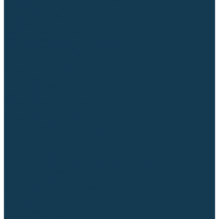
Блоки автоматики для генераторов
Аксессуары для генераторов
Пневмоинструмент
Компрессоры
Безмасляные компрессоры
Масляные ременные компрессоры
Масляные коаксиальные компрессоры
Автомобильные компрессоры
Комплектующие для компрессоров
Пневмошлифмашины
Пневмодрели
Пневмогайковерты
Пневмопистолеты
Наборы пневмоинструмента
Шланги
Аксессуары к пневмоинструменту
Аккумуляторный инструмент
Аккумуляторные УШМ (болгарки)
Аккумуляторные дрели-шуруповерты
Аккумуляторные перфораторы
Аккумуляторные дисковые пилы
Аккумуляторные батареи, зарядные устройства
Сетевой инструмент
УШМ и шлифмашины
Дрели, миксеры, шуруповерты сетевые
Перфораторы
Отбойные молотки
Точильные станки