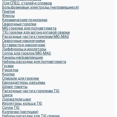
Для СПЕЦ. сталей и сплавов
Вольфрамовые электроды (неплавящиеся)
Припои
Флюсы
Керамические подкладки
Сварочные горелки
MIG горелки для полуавтомата
TIG горелки для аргонодуговой сварки
Расходные части к горелкам MIG-MAG
Сварочные наконечники
Вставки под наконечник
Диффузоры и изоляторы
Сопла для горелок MIG-MAG
Каналы направляющие
Наборы расходки для полуавтомата
Гусаки
Рукоятки
Кнопки
Спирали для горелки
Евроадаптеры, разъёмы
Шланг-пакеты
Расходные части к горелкам TIG
Цанги
Держатели цанг
Изоляторы, кольца TIG
Сопла TIG
Колпачки (заглушки)
Наборы расходки для TIG сварки