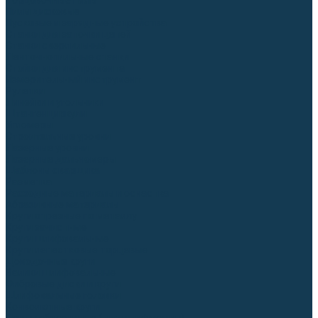
Торцовочные пилы
Пилы дисковые
Пусковые и зарядные устройства
Станки для заточки цепей
Станки сверлильные
Ленточнопильные станки
Стойки для инструмента
Измерительный инструмент
Рулетки
Линейки и угольники
Штангенциркули
Угломеры
Строительные уровни
Лазерные уровни
Лазерные дальномеры
Шаблоны сварщика
Разметка
Расходные материалы и оснастка
Абразивные материалы
Круги отрезные по металлу
Круги зачистные
Круги шлифовальные
Круги лепестковые торцевые
Доводочные круги
Валики шлифовальные
Фибровые диски и круги
Шлифовальные головки
Конволютные круги