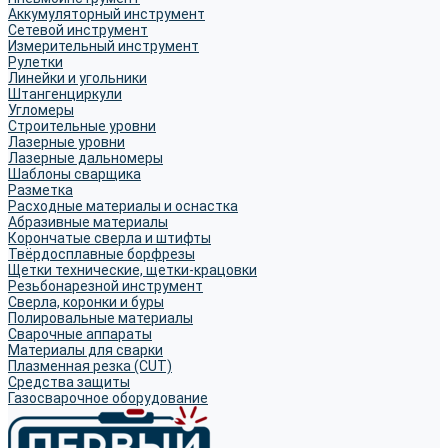
Аккумуляторный инструмент
Сетевой инструмент
Измерительный инструмент
Рулетки
Линейки и угольники
Штангенциркули
Угломеры
Строительные уровни
Лазерные уровни
Лазерные дальномеры
Шаблоны сварщика
Разметка
Расходные материалы и оснастка
Абразивные материалы
Корончатые сверла и штифты
Твёрдосплавные борфрезы
Щетки технические, щетки-крацовки
Резьбонарезной инструмент
Сверла, коронки и буры
Полировальные материалы
Сварочные аппараты
Материалы для сварки
Плазменная резка (CUT)
Средства защиты
Газосварочное оборудование